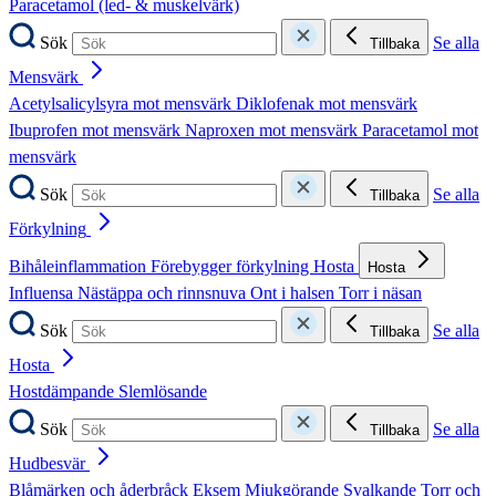
Paracetamol (led- & muskelvärk)
Sök
Se alla
Tillbaka
Mensvärk
Acetylsalicylsyra mot mensvärk
Diklofenak mot mensvärk
Ibuprofen mot mensvärk
Naproxen mot mensvärk
Paracetamol mot
mensvärk
Sök
Se alla
Tillbaka
Förkylning
Bihåleinflammation
Förebygger förkylning
Hosta
Hosta
Influensa
Nästäppa och rinnsnuva
Ont i halsen
Torr i näsan
Sök
Se alla
Tillbaka
Hosta
Hostdämpande
Slemlösande
Sök
Se alla
Tillbaka
Hudbesvär
Blåmärken och åderbråck
Eksem
Mjukgörande
Svalkande
Torr och