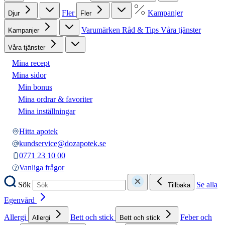
Fler
Kampanjer
Djur
Fler
Varumärken
Råd & Tips
Våra tjänster
Kampanjer
Våra tjänster
Mina recept
Mina sidor
Min bonus
Mina ordrar & favoriter
Mina inställningar
Hitta apotek
kundservice@dozapotek.se
0771 23 10 00
Vanliga frågor
Sök
Se alla
Tillbaka
Egenvård
Allergi
Bett och stick
Feber och
Allergi
Bett och stick