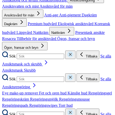
Ansiktsolja och serum
Ansiktsrengöring
Ansiktsrengöring
Ansiktsvatten och mist
Ansiktsvård för män
Anti-age
Anti-pigment
Dagkräm
Ansiktsvård för män
Premium hudvård
Ekologisk ansiktsvård
Koreansk
Dagkräm
hudvård
Läppvård
Nattkräm
Presentask ansikte
Nattkräm
Rosacea
Tillbehör för ansiktsvård
Ögon, fransar och bryn
Ögon, fransar och bryn
Sök
Se alla
Tillbaka
Ansiktsmask och skrubb
Ansiktsmask
Skrubb
Sök
Se alla
Tillbaka
Ansiktsrengöring
Eye make-up remover
Fet och oren hud
Känslig hud
Rengöringsgel
Rengöringskräm
Rengöringsmjölk
Rengöringsmousse
Rengöringspads
Rengöringswipes
Torr hud
Sök
Se alla
Tillbaka