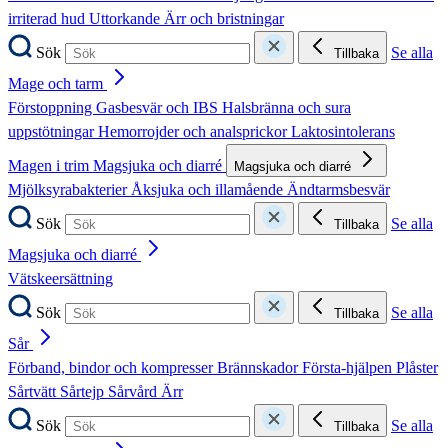
irriterad hud
Uttorkande
Ärr och bristningar
Sök
Se alla
Tillbaka
Mage och tarm
Förstoppning
Gasbesvär och IBS
Halsbränna och sura
uppstötningar
Hemorrojder och analsprickor
Laktosintolerans
Magen i trim
Magsjuka och diarré
Magsjuka och diarré
Mjölksyrabakterier
Åksjuka och illamående
Ändtarmsbesvär
Sök
Se alla
Tillbaka
Magsjuka och diarré
Vätskeersättning
Sök
Se alla
Tillbaka
Sår
Förband, bindor och kompresser
Brännskador
Första-hjälpen
Plåster
Sårtvätt
Sårtejp
Sårvård
Ärr
Sök
Se alla
Tillbaka