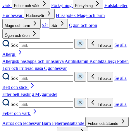
värk
Förkylning
Halstabletter
Feber och värk
Förkylning
Hudbesvär
Husapotek
Mage och tarm
Hudbesvär
Sår
Ögon och öron
Mage och tarm
Sår
Ögon och öron
Sök
Se alla
Tillbaka
Allergi
Allergisk nästäppa och rinnsnuva
Antihistamin
Kontaktallergi
Pollen
Torr och irriterad näsa
Ögonbesvär
Sök
Se alla
Tillbaka
Bett och stick
Efter bett
Fästing
Myggmedel
Sök
Se alla
Tillbaka
Feber och värk
Artros och ledbesvär
Barn
Febernedsättande
Febernedsättande