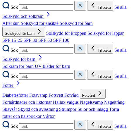
Sök
Se alla
Tillbaka
Solskydd och solkräm
After sun
Solskydd för ansikte
Solskydd för barn
Solskydd för kroppen
Solskydd för läppar
Solskydd för barn
SPF 15-25
SPF 30
SPF 50
SPF 100
Sök
Se alla
Tillbaka
Solskydd för barn
Solkräm för barn
UV-kläder för barn
Sök
Se alla
Tillbaka
Fötter
Diabetesfötter
Fotsvamp
Fotsvett
Fotvård
Fotvård
Förhårdnader och liktornar
Hallux valgus
Nagelsvamp
Nageltrång
Skavsår
Skydd och avlastning
Strumpor
Sulor och inlägg
Torra
fötter och hälsprickor
Vårtor
Sök
Se alla
Tillbaka