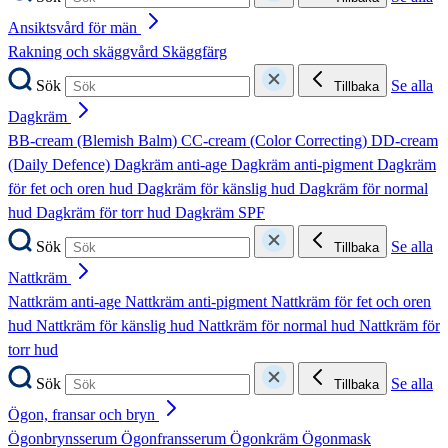
Ansiktsvård för män
Rakning och skäggvård
Skäggfärg
Sök
Se alla
Tillbaka
Dagkräm
BB-cream (Blemish Balm)
CC-cream (Color Correcting)
DD-cream
(Daily Defence)
Dagkräm anti-age
Dagkräm anti-pigment
Dagkräm
för fet och oren hud
Dagkräm för känslig hud
Dagkräm för normal
hud
Dagkräm för torr hud
Dagkräm SPF
Sök
Se alla
Tillbaka
Nattkräm
Nattkräm anti-age
Nattkräm anti-pigment
Nattkräm för fet och oren
hud
Nattkräm för känslig hud
Nattkräm för normal hud
Nattkräm för
torr hud
Sök
Se alla
Tillbaka
Ögon, fransar och bryn
Ögonbrynsserum
Ögonfransserum
Ögonkräm
Ögonmask