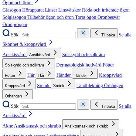
Ögon och öron
Glasögon
Hörapparat
Linser
Linsvätskor
Röda och irriterade ögon
Solglasögon
Tillbehör ögon och öron
Torra ögon
Öronbesvär
Öronproppar
Sök
Se alla
Tillbaka
Skönhet & kroppsvård
Ansiktsvård
Solskydd och solkräm
Ansiktsvård
Dermatologisk hudvård
Fötter
Solskydd och solkräm
Hår
Händer
Kroppsvård
Fötter
Hår
Händer
Smink
Tandblekning
Örhängen
Kroppsvård
Smink
Örhängen
Sök
Se alla
Tillbaka
Ansiktsvård
Akne
Ansiktsmask och skrubb
Ansiktsmask och skrubb