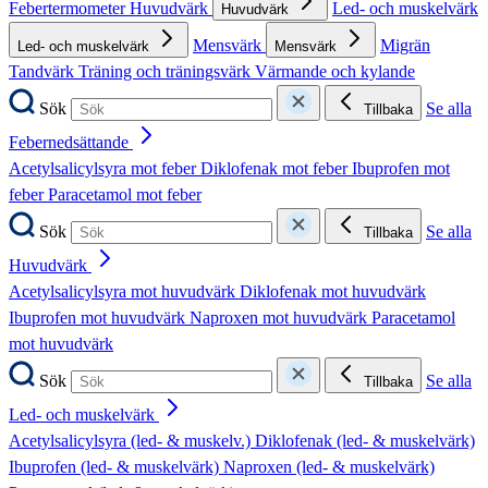
Febertermometer
Huvudvärk
Led- och muskelvärk
Huvudvärk
Mensvärk
Migrän
Led- och muskelvärk
Mensvärk
Tandvärk
Träning och träningsvärk
Värmande och kylande
Sök
Se alla
Tillbaka
Febernedsättande
Acetylsalicylsyra mot feber
Diklofenak mot feber
Ibuprofen mot
feber
Paracetamol mot feber
Sök
Se alla
Tillbaka
Huvudvärk
Acetylsalicylsyra mot huvudvärk
Diklofenak mot huvudvärk
Ibuprofen mot huvudvärk
Naproxen mot huvudvärk
Paracetamol
mot huvudvärk
Sök
Se alla
Tillbaka
Led- och muskelvärk
Acetylsalicylsyra (led- & muskelv.)
Diklofenak (led- & muskelvärk)
Ibuprofen (led- & muskelvärk)
Naproxen (led- & muskelvärk)