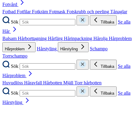
Fotvård
Fotbad
Fotfilar
Fotkräm
Fotmask
Fotskrubb och peeling
Tånaglar
Sök
Se alla
Tillbaka
Hår
Balsam
Hårborttagning
Hårfärg
Hårinpackning
Hårolja
Hårproblem
Hårstyling
Schampo
Hårproblem
Hårstyling
Torrschampo
Sök
Se alla
Tillbaka
Hårproblem
Huvudlöss
Håravfall
Hårbotten
Mjäll
Torr hårbotten
Sök
Se alla
Tillbaka
Hårstyling
Håraccessoarer
Hårborstar och kammar
Stylingprodukter
Värmeskydd
Sök
Se alla
Tillbaka