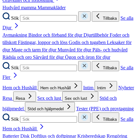
Graviditet och förlossning
Hudvård mamma
Mammakläder
Sök
Se alla
Tillbaka
Djur
Avmaskning
Bindor och förband för djur
Djurtillbehör
Foder och
tillskott
Fästingar, loppor och löss
Godis och tuggben
Leksaker för
djur
Mage och tarm för djur
Munvård för djur
Päls- och hudvård
Rädsla och oro
Sårvård för djur
Ögon och öron för djur
Sök
Se alla
Tillbaka
Fler
Hem och Hushåll
Intim
Nyheter
Hem och Hushåll
Intim
Resa
Sex och lust
Stöd och
Resa
Sex och lust
hjälpmedel
Tester (PPE) och provtagning
Stöd och hjälpmedel
Sök
Se alla
Tillbaka
Hem och Hushåll
Batterier
Disk
Doftljus och doftpinnar
Krisberedskap
Rengöring