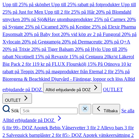
Upp till 25% på skönhet
Upp till 25% rabatt på fotprodukter
Upp till
25% på Just for Men
Upp till 2 för 25% på Hår
20% på Blomdahl
smycken
20% på Sjö&Hav utomhusprodukter
25% på Carmex
20%
på Systane
25% på Cicamed
20% på Kestine
25% på Elexir Pharma
Epsomsalt
20% på Baby foot
20% vid köp av 2 på Fungoral
20% på
Xylocain
20% på Geggamoja
20% på Dermaceutic
20% på Q+A
20% på Trixie
20% på Tiger Balsam
20% på Hylo
Upp till 20%
rabatt Nicotinell
15% på Revaxör
15% på Centaura
20kr/st Läkerol
Big Pack
2 för 119 kr på FLUX Flourskölj
15% På Otinova
10 kr
rabatt på Teppix
20% på magprodukter från Eternal
2 för 25% på
Bioregena & Beachkind
Djurvård - Fästingar, loppor och löss
Alltid
erbjudande på DOZ
OUTLET
Alltid erbjudande på DOZ
OUTLET
Sök
Se alla
Tillbaka
Alltid erbjudande på DOZ
6 för 99:- DOZ Apotek Bebis Våtservetter
3 för 2 Allevo bars
3 för
2 Salvequick barnplåster
2 för 85:- DOZ Apotek vätskeersättning
2