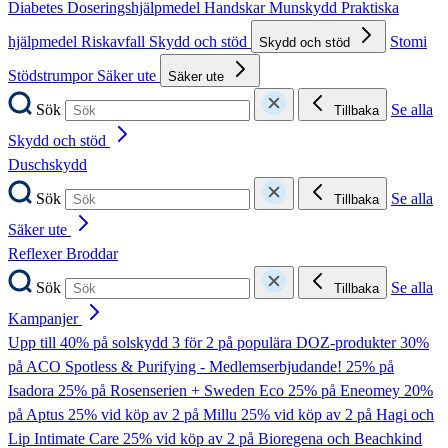
Diabetes
Doseringshjälpmedel
Handskar
Munskydd
Praktiska
hjälpmedel
Riskavfall
Skydd och stöd
Stomi
Skydd och stöd
Stödstrumpor
Säker ute
Säker ute
Sök
Se alla
Tillbaka
Skydd och stöd
Duschskydd
Sök
Se alla
Tillbaka
Säker ute
Reflexer
Broddar
Sök
Se alla
Tillbaka
Kampanjer
Upp till 40% på solskydd
3 för 2 på populära DOZ-produkter
30%
på ACO Spotless & Purifying - Medlemserbjudande!
25% på
Isadora
25% på Rosenserien + Sweden Eco
25% på Eneomey
20%
på Aptus
25% vid köp av 2 på Millu
25% vid köp av 2 på Hagi och
Lip Intimate Care
25% vid köp av 2 på Bioregena och Beachkind