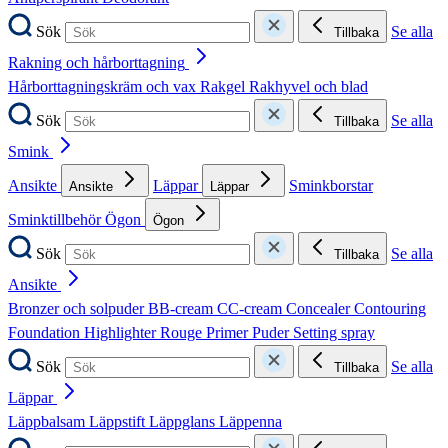
Sök
Se alla
Tillbaka
Rakning och hårborttagning
Hårborttagningskräm och vax
Rakgel
Rakhyvel och blad
Sök
Se alla
Tillbaka
Smink
Ansikte
Läppar
Sminkborstar
Ansikte
Läppar
Sminktillbehör
Ögon
Ögon
Sök
Se alla
Tillbaka
Ansikte
Bronzer och solpuder
BB-cream
CC-cream
Concealer
Contouring
Foundation
Highlighter
Rouge
Primer
Puder
Setting spray
Sök
Se alla
Tillbaka
Läppar
Läppbalsam
Läppstift
Läppglans
Läppenna