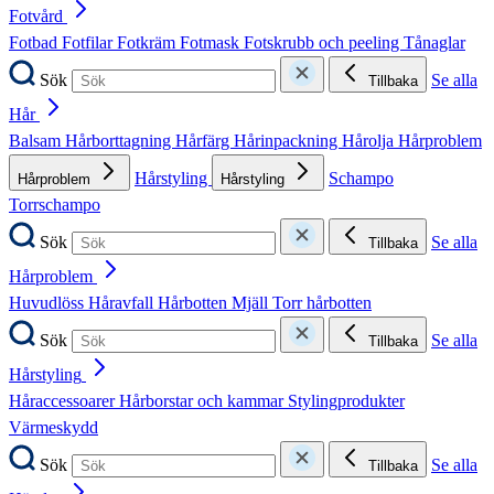
Fotvård
Fotbad
Fotfilar
Fotkräm
Fotmask
Fotskrubb och peeling
Tånaglar
Sök
Se alla
Tillbaka
Hår
Balsam
Hårborttagning
Hårfärg
Hårinpackning
Hårolja
Hårproblem
Hårstyling
Schampo
Hårproblem
Hårstyling
Torrschampo
Sök
Se alla
Tillbaka
Hårproblem
Huvudlöss
Håravfall
Hårbotten
Mjäll
Torr hårbotten
Sök
Se alla
Tillbaka
Hårstyling
Håraccessoarer
Hårborstar och kammar
Stylingprodukter
Värmeskydd
Sök
Se alla
Tillbaka