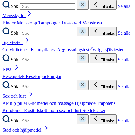
Sök
Se alla
Tillbaka
Mensskydd
Bindor
Menskopp
Tamponger
Trosskydd
Menstrosa
Sök
Se alla
Tillbaka
Självtester
Graviditetstest
Klamydiatest
Ägglossningstest
Övriga självtester
Sök
Se alla
Tillbaka
Resa
Reseapotek
Reseförpackningar
Sök
Se alla
Tillbaka
Sex och lust
Akut-p-piller
Glidmedel och massage
Hjälpmedel
Impotens
Kondomer
Kosttillskott inom sex och lust
Sexleksaker
Sök
Se alla
Tillbaka
Stöd och hjälpmedel