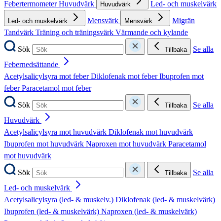
Febertermometer
Huvudvärk
Led- och muskelvärk
Huvudvärk
Mensvärk
Migrän
Led- och muskelvärk
Mensvärk
Tandvärk
Träning och träningsvärk
Värmande och kylande
Sök
Se alla
Tillbaka
Febernedsättande
Acetylsalicylsyra mot feber
Diklofenak mot feber
Ibuprofen mot
feber
Paracetamol mot feber
Sök
Se alla
Tillbaka
Huvudvärk
Acetylsalicylsyra mot huvudvärk
Diklofenak mot huvudvärk
Ibuprofen mot huvudvärk
Naproxen mot huvudvärk
Paracetamol
mot huvudvärk
Sök
Se alla
Tillbaka
Led- och muskelvärk
Acetylsalicylsyra (led- & muskelv.)
Diklofenak (led- & muskelvärk)
Ibuprofen (led- & muskelvärk)
Naproxen (led- & muskelvärk)