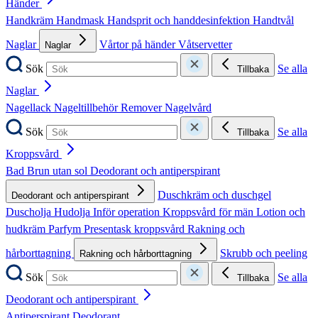
Händer
Handkräm
Handmask
Handsprit och handdesinfektion
Handtvål
Naglar
Vårtor på händer
Våtservetter
Naglar
Sök
Se alla
Tillbaka
Naglar
Nagellack
Nageltillbehör
Remover
Nagelvård
Sök
Se alla
Tillbaka
Kroppsvård
Bad
Brun utan sol
Deodorant och antiperspirant
Duschkräm och duschgel
Deodorant och antiperspirant
Duscholja
Hudolja
Inför operation
Kroppsvård för män
Lotion och
hudkräm
Parfym
Presentask kroppsvård
Rakning och
hårborttagning
Skrubb och peeling
Rakning och hårborttagning
Sök
Se alla
Tillbaka
Deodorant och antiperspirant
Antiperspirant
Deodorant