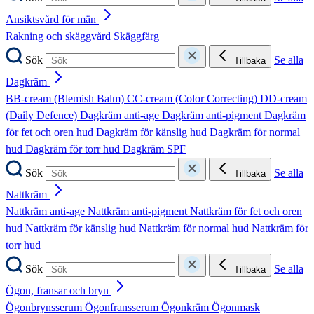
Ansiktsvård för män
Rakning och skäggvård
Skäggfärg
Sök
Se alla
Tillbaka
Dagkräm
BB-cream (Blemish Balm)
CC-cream (Color Correcting)
DD-cream
(Daily Defence)
Dagkräm anti-age
Dagkräm anti-pigment
Dagkräm
för fet och oren hud
Dagkräm för känslig hud
Dagkräm för normal
hud
Dagkräm för torr hud
Dagkräm SPF
Sök
Se alla
Tillbaka
Nattkräm
Nattkräm anti-age
Nattkräm anti-pigment
Nattkräm för fet och oren
hud
Nattkräm för känslig hud
Nattkräm för normal hud
Nattkräm för
torr hud
Sök
Se alla
Tillbaka
Ögon, fransar och bryn
Ögonbrynsserum
Ögonfransserum
Ögonkräm
Ögonmask