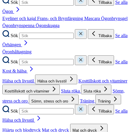
Sök
Se alla
Tillbaka
Ögon
Eyeliner och kajal
Frans- och Brynfärgning
Mascara
Ögonbrynsgel
Ögonbrynspenna
Ögonskugga
Sök
Se alla
Tillbaka
Örhängen
Öronhåltagning
Sök
Se alla
Tillbaka
Kost & hälsa
Hälsa och livsstil
Kosttillskott och vitaminer
Hälsa och livsstil
Sluta röka
Sömn,
Kosttillskott och vitaminer
Sluta röka
stress och oro
Träning
Sömn, stress och oro
Träning
Sök
Se alla
Tillbaka
Hälsa och livsstil
Hjärta och blodtryck
Mat och dryck
Mat och dryck