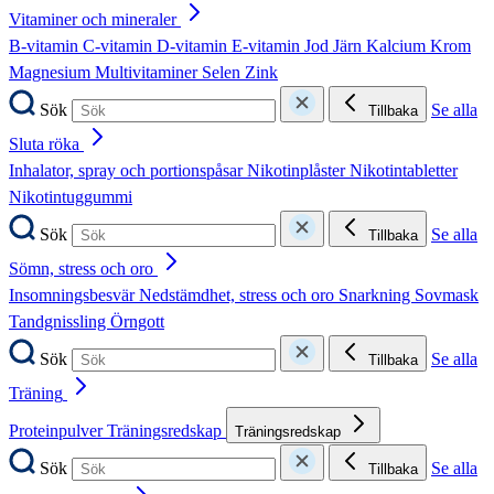
Vitaminer och mineraler
B-vitamin
C-vitamin
D-vitamin
E-vitamin
Jod
Järn
Kalcium
Krom
Magnesium
Multivitaminer
Selen
Zink
Sök
Se alla
Tillbaka
Sluta röka
Inhalator, spray och portionspåsar
Nikotinplåster
Nikotintabletter
Nikotintuggummi
Sök
Se alla
Tillbaka
Sömn, stress och oro
Insomningsbesvär
Nedstämdhet, stress och oro
Snarkning
Sovmask
Tandgnissling
Örngott
Sök
Se alla
Tillbaka
Träning
Proteinpulver
Träningsredskap
Träningsredskap
Sök
Se alla
Tillbaka