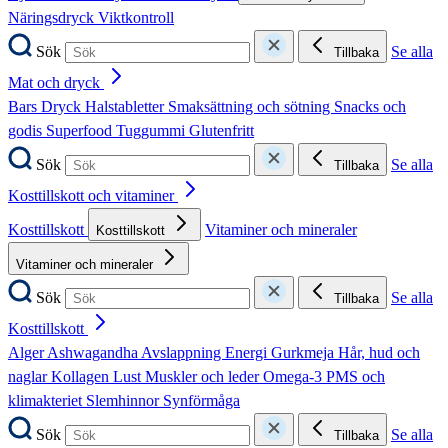
Näringsdryck
Viktkontroll
Sök
Se alla
Tillbaka
Mat och dryck
Bars
Dryck
Halstabletter
Smaksättning och sötning
Snacks och
godis
Superfood
Tuggummi
Glutenfritt
Sök
Se alla
Tillbaka
Kosttillskott och vitaminer
Kosttillskott
Vitaminer och mineraler
Kosttillskott
Vitaminer och mineraler
Sök
Se alla
Tillbaka
Kosttillskott
Alger
Ashwagandha
Avslappning
Energi
Gurkmeja
Hår, hud och
naglar
Kollagen
Lust
Muskler och leder
Omega-3
PMS och
klimakteriet
Slemhinnor
Synförmåga
Sök
Se alla
Tillbaka