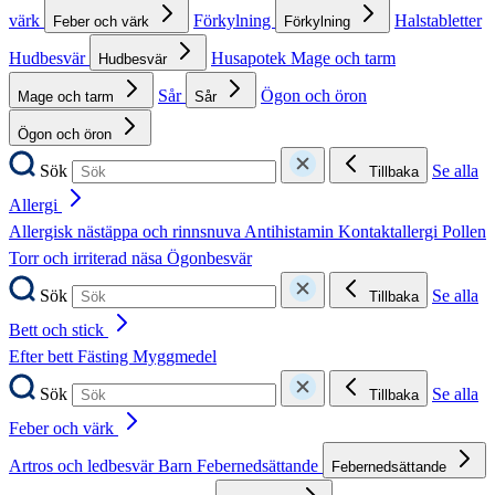
värk
Förkylning
Halstabletter
Feber och värk
Förkylning
Hudbesvär
Husapotek
Mage och tarm
Hudbesvär
Sår
Ögon och öron
Mage och tarm
Sår
Ögon och öron
Sök
Se alla
Tillbaka
Allergi
Allergisk nästäppa och rinnsnuva
Antihistamin
Kontaktallergi
Pollen
Torr och irriterad näsa
Ögonbesvär
Sök
Se alla
Tillbaka
Bett och stick
Efter bett
Fästing
Myggmedel
Sök
Se alla
Tillbaka
Feber och värk
Artros och ledbesvär
Barn
Febernedsättande
Febernedsättande