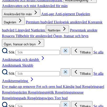
Ansiktsolja och serum
Ansiktsrengöring
Ansiktsrengöring
Ansiktsvatten och mist
Ansiktsvård för män
Anti-age
Anti-pigment
Dagkräm
Ansiktsvård för män
Premium hudvård
Ekologisk ansiktsvård
Koreansk
Dagkräm
hudvård
Läppvård
Nattkräm
Presentask ansikte
Nattkräm
Rosacea
Tillbehör för ansiktsvård
Ögon, fransar och bryn
Ögon, fransar och bryn
Sök
Se alla
Tillbaka
Ansiktsmask och skrubb
Ansiktsmask
Skrubb
Sök
Se alla
Tillbaka
Ansiktsrengöring
Eye make-up remover
Fet och oren hud
Känslig hud
Rengöringsgel
Rengöringskräm
Rengöringsmjölk
Rengöringsmousse
Rengöringspads
Rengöringswipes
Torr hud
Sök
Se alla
Tillbaka