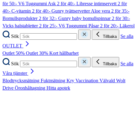
för 50:- V6 Tuggummi Ask
2 för 40:- Libresse intimservett
2 för
40:- C-vitamin
2 för 40:- Gunry tvättservetter Aloe vera
2 för 35:-
Bomullsprodukter
2 för 32:- Gunry baby bomullspinnar
2 för 30:-
Vicks halstabletter
2 för 25:- V6 Tuggummi Påsar
2 för 20:- Läkerol
Sök
Se alla
Tillbaka
OUTLET
Outlet 50%
Outlet 30%
Kort hållbarhet
Sök
Se alla
Tillbaka
Våra tjänster
Blodtrycksmätning
Fuktmätning
Kry
Vaccination
Välvald
Wolt
Drive
Öronhåltagning
Hitta apotek