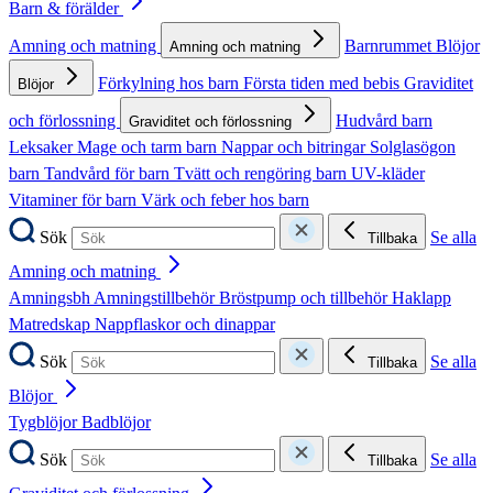
Barn & förälder
Amning och matning
Barnrummet
Blöjor
Amning och matning
Förkylning hos barn
Första tiden med bebis
Graviditet
Blöjor
och förlossning
Hudvård barn
Graviditet och förlossning
Leksaker
Mage och tarm barn
Nappar och bitringar
Solglasögon
barn
Tandvård för barn
Tvätt och rengöring barn
UV-kläder
Vitaminer för barn
Värk och feber hos barn
Sök
Se alla
Tillbaka
Amning och matning
Amningsbh
Amningstillbehör
Bröstpump och tillbehör
Haklapp
Matredskap
Nappflaskor och dinappar
Sök
Se alla
Tillbaka
Blöjor
Tygblöjor
Badblöjor
Sök
Se alla
Tillbaka