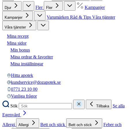
Fler
Kampanjer
Djur
Fler
Varumärken
Råd & Tips
Våra tjänster
Kampanjer
Våra tjänster
Mina recept
Mina sidor
Min bonus
Mina ordrar & favoriter
Mina inställningar
Hitta apotek
kundservice@dozapotek.se
0771 23 10 00
Vanliga frågor
Sök
Se alla
Tillbaka
Egenvård
Allergi
Bett och stick
Feber och
Allergi
Bett och stick