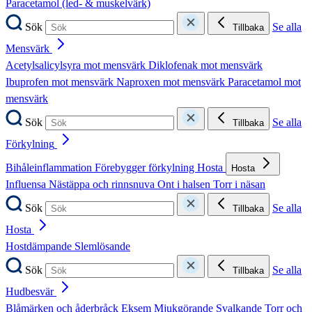
Paracetamol (led- & muskelvärk)
Sök
Se alla
Tillbaka
Mensvärk
Acetylsalicylsyra mot mensvärk
Diklofenak mot mensvärk
Ibuprofen mot mensvärk
Naproxen mot mensvärk
Paracetamol mot
mensvärk
Sök
Se alla
Tillbaka
Förkylning
Bihåleinflammation
Förebygger förkylning
Hosta
Hosta
Influensa
Nästäppa och rinnsnuva
Ont i halsen
Torr i näsan
Sök
Se alla
Tillbaka
Hosta
Hostdämpande
Slemlösande
Sök
Se alla
Tillbaka
Hudbesvär
Blåmärken och åderbråck
Eksem
Mjukgörande
Svalkande
Torr och