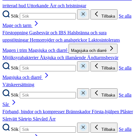
irriterad hud
Uttorkande
Ärr och bristningar
Sök
Se alla
Tillbaka
Mage och tarm
Förstoppning
Gasbesvär och IBS
Halsbränna och sura
uppstötningar
Hemorrojder och analsprickor
Laktosintolerans
Magen i trim
Magsjuka och diarré
Magsjuka och diarré
Mjölksyrabakterier
Åksjuka och illamående
Ändtarmsbesvär
Sök
Se alla
Tillbaka
Magsjuka och diarré
Vätskeersättning
Sök
Se alla
Tillbaka
Sår
Förband, bindor och kompresser
Brännskador
Första-hjälpen
Plåster
Sårtvätt
Sårtejp
Sårvård
Ärr
Sök
Se alla
Tillbaka