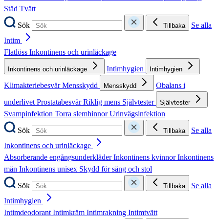
Städ
Tvätt
Sök
Se alla
Tillbaka
Intim
Flatlöss
Inkontinens och urinläckage
Intimhygien
Inkontinens och urinläckage
Intimhygien
Klimakteriebesvär
Mensskydd
Obalans i
Mensskydd
underlivet
Prostatabesvär
Riklig mens
Självtester
Självtester
Svampinfektion
Torra slemhinnor
Urinvägsinfektion
Sök
Se alla
Tillbaka
Inkontinens och urinläckage
Absorberande engångsunderkläder
Inkontinens kvinnor
Inkontinens
män
Inkontinens unisex
Skydd för säng och stol
Sök
Se alla
Tillbaka
Intimhygien
Intimdeodorant
Intimkräm
Intimrakning
Intimtvätt