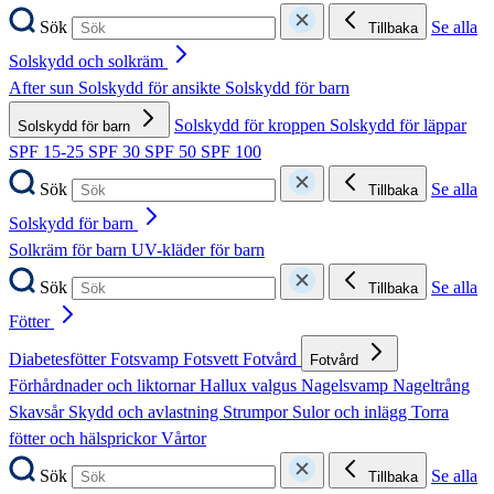
Sök
Se alla
Tillbaka
Solskydd och solkräm
After sun
Solskydd för ansikte
Solskydd för barn
Solskydd för kroppen
Solskydd för läppar
Solskydd för barn
SPF 15-25
SPF 30
SPF 50
SPF 100
Sök
Se alla
Tillbaka
Solskydd för barn
Solkräm för barn
UV-kläder för barn
Sök
Se alla
Tillbaka
Fötter
Diabetesfötter
Fotsvamp
Fotsvett
Fotvård
Fotvård
Förhårdnader och liktornar
Hallux valgus
Nagelsvamp
Nageltrång
Skavsår
Skydd och avlastning
Strumpor
Sulor och inlägg
Torra
fötter och hälsprickor
Vårtor
Sök
Se alla
Tillbaka