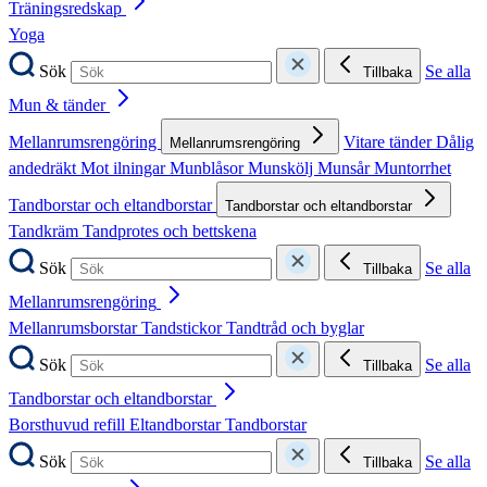
Träningsredskap
Yoga
Sök
Se alla
Tillbaka
Mun & tänder
Mellanrumsrengöring
Vitare tänder
Dålig
Mellanrumsrengöring
andedräkt
Mot ilningar
Munblåsor
Munskölj
Munsår
Muntorrhet
Tandborstar och eltandborstar
Tandborstar och eltandborstar
Tandkräm
Tandprotes och bettskena
Sök
Se alla
Tillbaka
Mellanrumsrengöring
Mellanrumsborstar
Tandstickor
Tandtråd och byglar
Sök
Se alla
Tillbaka
Tandborstar och eltandborstar
Borsthuvud refill
Eltandborstar
Tandborstar
Sök
Se alla
Tillbaka