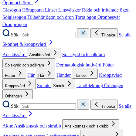
Ögon och öron
Glasögon
Hörapparat
Linser
Linsvätskor
Röda och irriterade ögon
Solglasögon
Tillbehör ögon och öron
Torra ögon
Öronbesvär
Öronproppar
Sök
Se alla
Tillbaka
Skönhet & kroppsvård
Ansiktsvård
Solskydd och solkräm
Ansiktsvård
Dermatologisk hudvård
Fötter
Solskydd och solkräm
Hår
Händer
Kroppsvård
Fötter
Hår
Händer
Smink
Tandblekning
Örhängen
Kroppsvård
Smink
Örhängen
Sök
Se alla
Tillbaka
Ansiktsvård
Akne
Ansiktsmask och skrubb
Ansiktsmask och skrubb