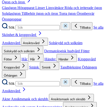
Ögon och öron
Glasögon
Hörapparat
Linser
Linsvätskor
Röda och irriterade ögon
Solglasögon
Tillbehör ögon och öron
Torra ögon
Öronbesvär
Öronproppar
Sök
Se alla
Tillbaka
Skönhet & kroppsvård
Ansiktsvård
Solskydd och solkräm
Ansiktsvård
Dermatologisk hudvård
Fötter
Solskydd och solkräm
Hår
Händer
Kroppsvård
Fötter
Hår
Händer
Smink
Tandblekning
Örhängen
Kroppsvård
Smink
Örhängen
Sök
Se alla
Tillbaka
Ansiktsvård
Akne
Ansiktsmask och skrubb
Ansiktsmask och skrubb