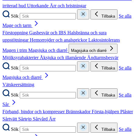
irriterad hud
Uttorkande
Ärr och bristningar
Sök
Se alla
Tillbaka
Mage och tarm
Förstoppning
Gasbesvär och IBS
Halsbränna och sura
uppstötningar
Hemorrojder och analsprickor
Laktosintolerans
Magen i trim
Magsjuka och diarré
Magsjuka och diarré
Mjölksyrabakterier
Åksjuka och illamående
Ändtarmsbesvär
Sök
Se alla
Tillbaka
Magsjuka och diarré
Vätskeersättning
Sök
Se alla
Tillbaka
Sår
Förband, bindor och kompresser
Brännskador
Första-hjälpen
Plåster
Sårtvätt
Sårtejp
Sårvård
Ärr
Sök
Se alla
Tillbaka