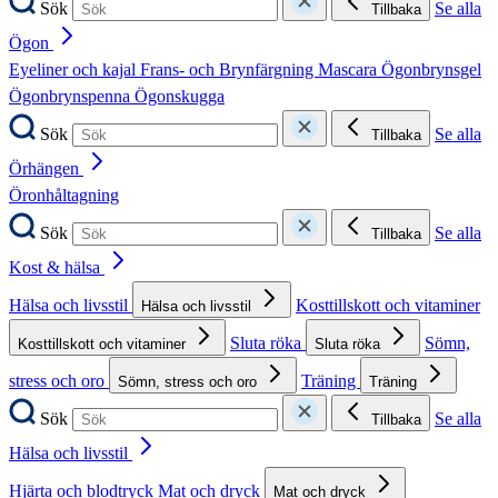
Sök
Se alla
Tillbaka
Ögon
Eyeliner och kajal
Frans- och Brynfärgning
Mascara
Ögonbrynsgel
Ögonbrynspenna
Ögonskugga
Sök
Se alla
Tillbaka
Örhängen
Öronhåltagning
Sök
Se alla
Tillbaka
Kost & hälsa
Hälsa och livsstil
Kosttillskott och vitaminer
Hälsa och livsstil
Sluta röka
Sömn,
Kosttillskott och vitaminer
Sluta röka
stress och oro
Träning
Sömn, stress och oro
Träning
Sök
Se alla
Tillbaka
Hälsa och livsstil
Hjärta och blodtryck
Mat och dryck
Mat och dryck