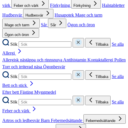
värk
Förkylning
Halstabletter
Feber och värk
Förkylning
Hudbesvär
Husapotek
Mage och tarm
Hudbesvär
Sår
Ögon och öron
Mage och tarm
Sår
Ögon och öron
Sök
Se alla
Tillbaka
Allergi
Allergisk nästäppa och rinnsnuva
Antihistamin
Kontaktallergi
Pollen
Torr och irriterad näsa
Ögonbesvär
Sök
Se alla
Tillbaka
Bett och stick
Efter bett
Fästing
Myggmedel
Sök
Se alla
Tillbaka
Feber och värk
Artros och ledbesvär
Barn
Febernedsättande
Febernedsättande