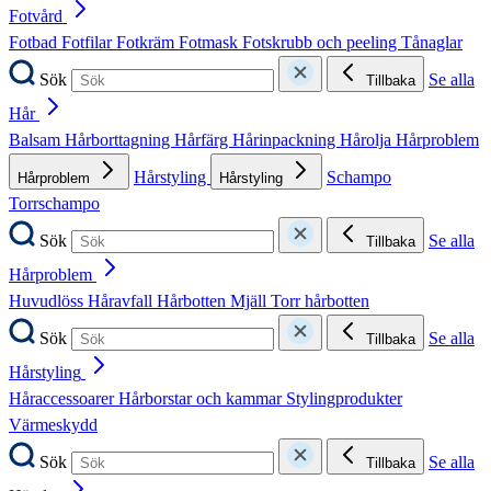
Fotvård
Fotbad
Fotfilar
Fotkräm
Fotmask
Fotskrubb och peeling
Tånaglar
Sök
Se alla
Tillbaka
Hår
Balsam
Hårborttagning
Hårfärg
Hårinpackning
Hårolja
Hårproblem
Hårstyling
Schampo
Hårproblem
Hårstyling
Torrschampo
Sök
Se alla
Tillbaka
Hårproblem
Huvudlöss
Håravfall
Hårbotten
Mjäll
Torr hårbotten
Sök
Se alla
Tillbaka
Hårstyling
Håraccessoarer
Hårborstar och kammar
Stylingprodukter
Värmeskydd
Sök
Se alla
Tillbaka