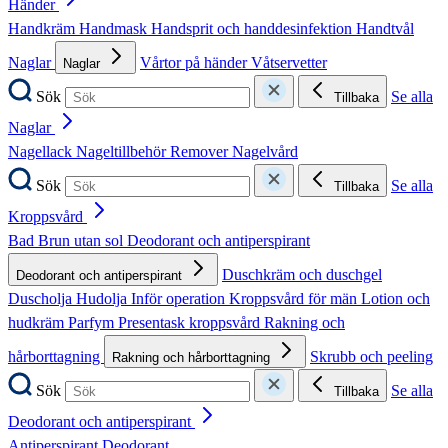
Händer
Handkräm
Handmask
Handsprit och handdesinfektion
Handtvål
Naglar
Vårtor på händer
Våtservetter
Naglar
Sök
Se alla
Tillbaka
Naglar
Nagellack
Nageltillbehör
Remover
Nagelvård
Sök
Se alla
Tillbaka
Kroppsvård
Bad
Brun utan sol
Deodorant och antiperspirant
Duschkräm och duschgel
Deodorant och antiperspirant
Duscholja
Hudolja
Inför operation
Kroppsvård för män
Lotion och
hudkräm
Parfym
Presentask kroppsvård
Rakning och
hårborttagning
Skrubb och peeling
Rakning och hårborttagning
Sök
Se alla
Tillbaka
Deodorant och antiperspirant
Antiperspirant
Deodorant