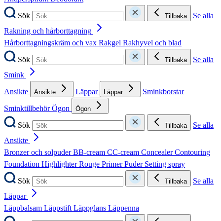
Sök
Se alla
Tillbaka
Rakning och hårborttagning
Hårborttagningskräm och vax
Rakgel
Rakhyvel och blad
Sök
Se alla
Tillbaka
Smink
Ansikte
Läppar
Sminkborstar
Ansikte
Läppar
Sminktillbehör
Ögon
Ögon
Sök
Se alla
Tillbaka
Ansikte
Bronzer och solpuder
BB-cream
CC-cream
Concealer
Contouring
Foundation
Highlighter
Rouge
Primer
Puder
Setting spray
Sök
Se alla
Tillbaka
Läppar
Läppbalsam
Läppstift
Läppglans
Läppenna