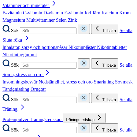
Vitaminer och mineraler
B-vitamin
C-vitamin
D-vitamin
E-vitamin
Jod
Järn
Kalcium
Krom
Magnesium
Multivitaminer
Selen
Zink
Sök
Se alla
Tillbaka
Sluta röka
Inhalator, spray och portionspåsar
Nikotinplåster
Nikotintabletter
Nikotintuggummi
Sök
Se alla
Tillbaka
Sömn, stress och oro
Insomningsbesvär
Nedstämdhet, stress och oro
Snarkning
Sovmask
Tandgnissling
Örngott
Sök
Se alla
Tillbaka
Träning
Proteinpulver
Träningsredskap
Träningsredskap
Sök
Se alla
Tillbaka