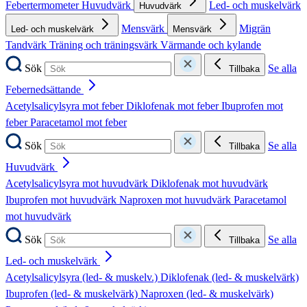
Febertermometer
Huvudvärk
Led- och muskelvärk
Huvudvärk
Mensvärk
Migrän
Led- och muskelvärk
Mensvärk
Tandvärk
Träning och träningsvärk
Värmande och kylande
Sök
Se alla
Tillbaka
Febernedsättande
Acetylsalicylsyra mot feber
Diklofenak mot feber
Ibuprofen mot
feber
Paracetamol mot feber
Sök
Se alla
Tillbaka
Huvudvärk
Acetylsalicylsyra mot huvudvärk
Diklofenak mot huvudvärk
Ibuprofen mot huvudvärk
Naproxen mot huvudvärk
Paracetamol
mot huvudvärk
Sök
Se alla
Tillbaka
Led- och muskelvärk
Acetylsalicylsyra (led- & muskelv.)
Diklofenak (led- & muskelvärk)
Ibuprofen (led- & muskelvärk)
Naproxen (led- & muskelvärk)