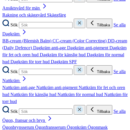
Ansiktsvård för män
Rakning och skäggvård
Skäggfärg
Sök
Se alla
Tillbaka
Dagkräm
BB-cream (Blemish Balm)
CC-cream (Color Correcting)
DD-cream
(Daily Defence)
Dagkräm anti-age
Dagkräm anti-pigment
Dagkräm
för fet och oren hud
Dagkräm för känslig hud
Dagkräm för normal
hud
Dagkräm för torr hud
Dagkräm SPF
Sök
Se alla
Tillbaka
Nattkräm
Nattkräm anti-age
Nattkräm anti-pigment
Nattkräm för fet och oren
hud
Nattkräm för känslig hud
Nattkräm för normal hud
Nattkräm för
torr hud
Sök
Se alla
Tillbaka
Ögon, fransar och bryn
Ögonbrynsserum
Ögonfransserum
Ögonkräm
Ögonmask