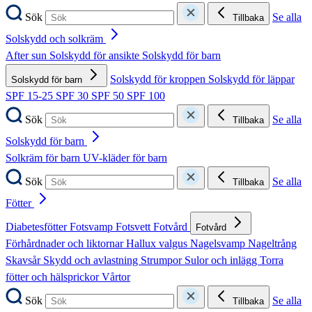
Sök
Se alla
Tillbaka
Solskydd och solkräm
After sun
Solskydd för ansikte
Solskydd för barn
Solskydd för kroppen
Solskydd för läppar
Solskydd för barn
SPF 15-25
SPF 30
SPF 50
SPF 100
Sök
Se alla
Tillbaka
Solskydd för barn
Solkräm för barn
UV-kläder för barn
Sök
Se alla
Tillbaka
Fötter
Diabetesfötter
Fotsvamp
Fotsvett
Fotvård
Fotvård
Förhårdnader och liktornar
Hallux valgus
Nagelsvamp
Nageltrång
Skavsår
Skydd och avlastning
Strumpor
Sulor och inlägg
Torra
fötter och hälsprickor
Vårtor
Sök
Se alla
Tillbaka