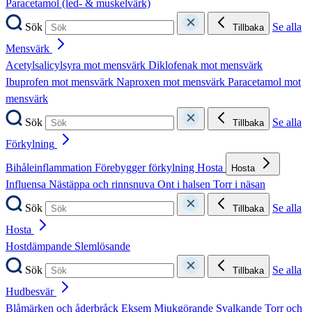
Paracetamol (led- & muskelvärk)
Sök
Se alla
Tillbaka
Mensvärk
Acetylsalicylsyra mot mensvärk
Diklofenak mot mensvärk
Ibuprofen mot mensvärk
Naproxen mot mensvärk
Paracetamol mot
mensvärk
Sök
Se alla
Tillbaka
Förkylning
Bihåleinflammation
Förebygger förkylning
Hosta
Hosta
Influensa
Nästäppa och rinnsnuva
Ont i halsen
Torr i näsan
Sök
Se alla
Tillbaka
Hosta
Hostdämpande
Slemlösande
Sök
Se alla
Tillbaka
Hudbesvär
Blåmärken och åderbråck
Eksem
Mjukgörande
Svalkande
Torr och