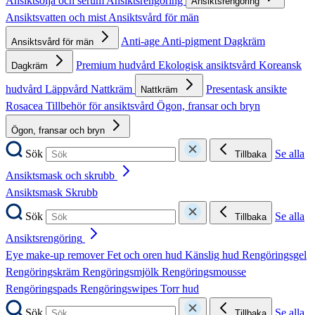
Ansiktsolja och serum
Ansiktsrengöring
Ansiktsrengöring
Ansiktsvatten och mist
Ansiktsvård för män
Anti-age
Anti-pigment
Dagkräm
Ansiktsvård för män
Premium hudvård
Ekologisk ansiktsvård
Koreansk
Dagkräm
hudvård
Läppvård
Nattkräm
Presentask ansikte
Nattkräm
Rosacea
Tillbehör för ansiktsvård
Ögon, fransar och bryn
Ögon, fransar och bryn
Sök
Se alla
Tillbaka
Ansiktsmask och skrubb
Ansiktsmask
Skrubb
Sök
Se alla
Tillbaka
Ansiktsrengöring
Eye make-up remover
Fet och oren hud
Känslig hud
Rengöringsgel
Rengöringskräm
Rengöringsmjölk
Rengöringsmousse
Rengöringspads
Rengöringswipes
Torr hud
Sök
Se alla
Tillbaka