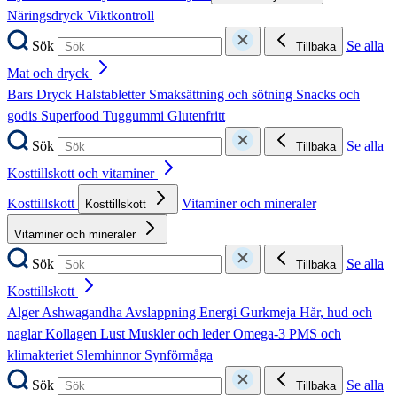
Näringsdryck
Viktkontroll
Sök
Se alla
Tillbaka
Mat och dryck
Bars
Dryck
Halstabletter
Smaksättning och sötning
Snacks och
godis
Superfood
Tuggummi
Glutenfritt
Sök
Se alla
Tillbaka
Kosttillskott och vitaminer
Kosttillskott
Vitaminer och mineraler
Kosttillskott
Vitaminer och mineraler
Sök
Se alla
Tillbaka
Kosttillskott
Alger
Ashwagandha
Avslappning
Energi
Gurkmeja
Hår, hud och
naglar
Kollagen
Lust
Muskler och leder
Omega-3
PMS och
klimakteriet
Slemhinnor
Synförmåga
Sök
Se alla
Tillbaka