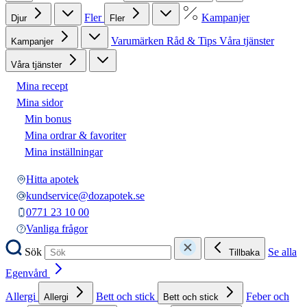
Fler
Kampanjer
Djur
Fler
Varumärken
Råd & Tips
Våra tjänster
Kampanjer
Våra tjänster
Mina recept
Mina sidor
Min bonus
Mina ordrar & favoriter
Mina inställningar
Hitta apotek
kundservice@dozapotek.se
0771 23 10 00
Vanliga frågor
Sök
Se alla
Tillbaka
Egenvård
Allergi
Bett och stick
Feber och
Allergi
Bett och stick