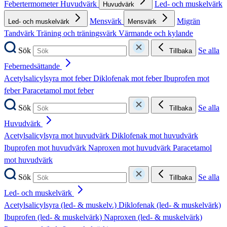
Febertermometer
Huvudvärk
Led- och muskelvärk
Huvudvärk
Mensvärk
Migrän
Led- och muskelvärk
Mensvärk
Tandvärk
Träning och träningsvärk
Värmande och kylande
Sök
Se alla
Tillbaka
Febernedsättande
Acetylsalicylsyra mot feber
Diklofenak mot feber
Ibuprofen mot
feber
Paracetamol mot feber
Sök
Se alla
Tillbaka
Huvudvärk
Acetylsalicylsyra mot huvudvärk
Diklofenak mot huvudvärk
Ibuprofen mot huvudvärk
Naproxen mot huvudvärk
Paracetamol
mot huvudvärk
Sök
Se alla
Tillbaka
Led- och muskelvärk
Acetylsalicylsyra (led- & muskelv.)
Diklofenak (led- & muskelvärk)
Ibuprofen (led- & muskelvärk)
Naproxen (led- & muskelvärk)