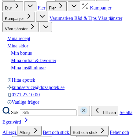
Fler
Kampanjer
Djur
Fler
Varumärken
Råd & Tips
Våra tjänster
Kampanjer
Våra tjänster
Mina recept
Mina sidor
Min bonus
Mina ordrar & favoriter
Mina inställningar
Hitta apotek
kundservice@dozapotek.se
0771 23 10 00
Vanliga frågor
Sök
Se alla
Tillbaka
Egenvård
Allergi
Bett och stick
Feber och
Allergi
Bett och stick