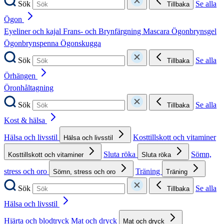
Sök
Se alla
Tillbaka
Ögon
Eyeliner och kajal
Frans- och Brynfärgning
Mascara
Ögonbrynsgel
Ögonbrynspenna
Ögonskugga
Sök
Se alla
Tillbaka
Örhängen
Öronhåltagning
Sök
Se alla
Tillbaka
Kost & hälsa
Hälsa och livsstil
Kosttillskott och vitaminer
Hälsa och livsstil
Sluta röka
Sömn,
Kosttillskott och vitaminer
Sluta röka
stress och oro
Träning
Sömn, stress och oro
Träning
Sök
Se alla
Tillbaka
Hälsa och livsstil
Hjärta och blodtryck
Mat och dryck
Mat och dryck