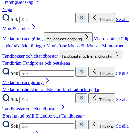
Träningsredskap
Yoga
Sök
Se alla
Tillbaka
Mun & tänder
Mellanrumsrengöring
Vitare tänder
Dålig
Mellanrumsrengöring
andedräkt
Mot ilningar
Munblåsor
Munskölj
Munsår
Muntorrhet
Tandborstar och eltandborstar
Tandborstar och eltandborstar
Tandkräm
Tandprotes och bettskena
Sök
Se alla
Tillbaka
Mellanrumsrengöring
Mellanrumsborstar
Tandstickor
Tandtråd och byglar
Sök
Se alla
Tillbaka
Tandborstar och eltandborstar
Borsthuvud refill
Eltandborstar
Tandborstar
Sök
Se alla
Tillbaka