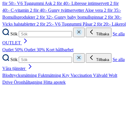
för 50:- V6 Tuggummi Ask
2 för 40:- Libresse intimservett
2 för
40:- C-vitamin
2 för 40:- Gunry tvättservetter Aloe vera
2 för 35:-
Bomullsprodukter
2 för 32:- Gunry baby bomullspinnar
2 för 30:-
Vicks halstabletter
2 för 25:- V6 Tuggummi Påsar
2 för 20:- Läkerol
Sök
Se alla
Tillbaka
OUTLET
Outlet 50%
Outlet 30%
Kort hållbarhet
Sök
Se alla
Tillbaka
Våra tjänster
Blodtrycksmätning
Fuktmätning
Kry
Vaccination
Välvald
Wolt
Drive
Öronhåltagning
Hitta apotek