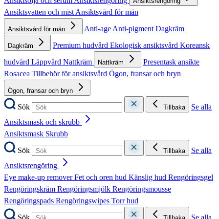
Ansiktsolja och serum
Ansiktsrengöring
Ansiktsrengöring
Ansiktsvatten och mist
Ansiktsvård för män
Anti-age
Anti-pigment
Dagkräm
Ansiktsvård för män
Premium hudvård
Ekologisk ansiktsvård
Koreansk
Dagkräm
hudvård
Läppvård
Nattkräm
Presentask ansikte
Nattkräm
Rosacea
Tillbehör för ansiktsvård
Ögon, fransar och bryn
Ögon, fransar och bryn
Sök
Se alla
Tillbaka
Ansiktsmask och skrubb
Ansiktsmask
Skrubb
Sök
Se alla
Tillbaka
Ansiktsrengöring
Eye make-up remover
Fet och oren hud
Känslig hud
Rengöringsgel
Rengöringskräm
Rengöringsmjölk
Rengöringsmousse
Rengöringspads
Rengöringswipes
Torr hud
Sök
Se alla
Tillbaka