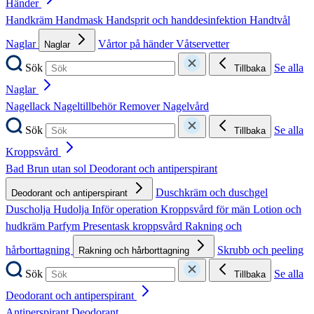
Händer
Handkräm
Handmask
Handsprit och handdesinfektion
Handtvål
Naglar
Vårtor på händer
Våtservetter
Naglar
Sök
Se alla
Tillbaka
Naglar
Nagellack
Nageltillbehör
Remover
Nagelvård
Sök
Se alla
Tillbaka
Kroppsvård
Bad
Brun utan sol
Deodorant och antiperspirant
Duschkräm och duschgel
Deodorant och antiperspirant
Duscholja
Hudolja
Inför operation
Kroppsvård för män
Lotion och
hudkräm
Parfym
Presentask kroppsvård
Rakning och
hårborttagning
Skrubb och peeling
Rakning och hårborttagning
Sök
Se alla
Tillbaka
Deodorant och antiperspirant
Antiperspirant
Deodorant