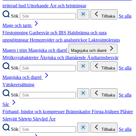
irriterad hud
Uttorkande
Ärr och bristningar
Sök
Se alla
Tillbaka
Mage och tarm
Förstoppning
Gasbesvär och IBS
Halsbränna och sura
uppstötningar
Hemorrojder och analsprickor
Laktosintolerans
Magen i trim
Magsjuka och diarré
Magsjuka och diarré
Mjölksyrabakterier
Åksjuka och illamående
Ändtarmsbesvär
Sök
Se alla
Tillbaka
Magsjuka och diarré
Vätskeersättning
Sök
Se alla
Tillbaka
Sår
Förband, bindor och kompresser
Brännskador
Första-hjälpen
Plåster
Sårtvätt
Sårtejp
Sårvård
Ärr
Sök
Se alla
Tillbaka