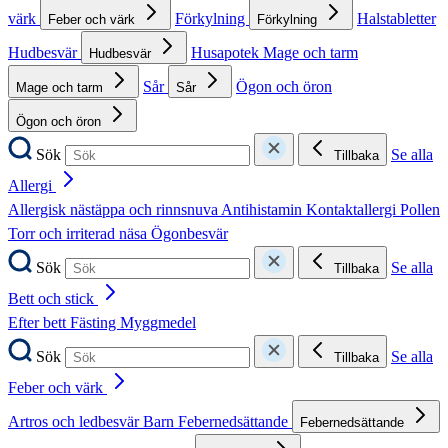
värk
Förkylning
Halstabletter
Feber och värk
Förkylning
Hudbesvär
Husapotek
Mage och tarm
Hudbesvär
Sår
Ögon och öron
Mage och tarm
Sår
Ögon och öron
Sök
Se alla
Tillbaka
Allergi
Allergisk nästäppa och rinnsnuva
Antihistamin
Kontaktallergi
Pollen
Torr och irriterad näsa
Ögonbesvär
Sök
Se alla
Tillbaka
Bett och stick
Efter bett
Fästing
Myggmedel
Sök
Se alla
Tillbaka
Feber och värk
Artros och ledbesvär
Barn
Febernedsättande
Febernedsättande