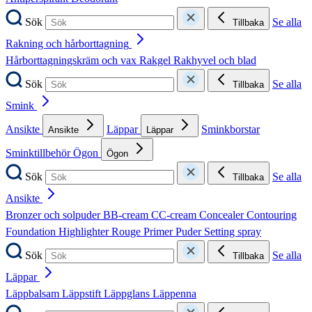
Sök
Se alla
Tillbaka
Rakning och hårborttagning
Hårborttagningskräm och vax
Rakgel
Rakhyvel och blad
Sök
Se alla
Tillbaka
Smink
Ansikte
Läppar
Sminkborstar
Ansikte
Läppar
Sminktillbehör
Ögon
Ögon
Sök
Se alla
Tillbaka
Ansikte
Bronzer och solpuder
BB-cream
CC-cream
Concealer
Contouring
Foundation
Highlighter
Rouge
Primer
Puder
Setting spray
Sök
Se alla
Tillbaka
Läppar
Läppbalsam
Läppstift
Läppglans
Läppenna