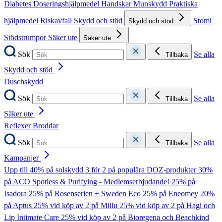
Diabetes
Doseringshjälpmedel
Handskar
Munskydd
Praktiska
hjälpmedel
Riskavfall
Skydd och stöd
Stomi
Skydd och stöd
Stödstrumpor
Säker ute
Säker ute
Sök
Se alla
Tillbaka
Skydd och stöd
Duschskydd
Sök
Se alla
Tillbaka
Säker ute
Reflexer
Broddar
Sök
Se alla
Tillbaka
Kampanjer
Upp till 40% på solskydd
3 för 2 på populära DOZ-produkter
30%
på ACO Spotless & Purifying - Medlemserbjudande!
25% på
Isadora
25% på Rosenserien + Sweden Eco
25% på Eneomey
20%
på Aptus
25% vid köp av 2 på Millu
25% vid köp av 2 på Hagi och
Lip Intimate Care
25% vid köp av 2 på Bioregena och Beachkind