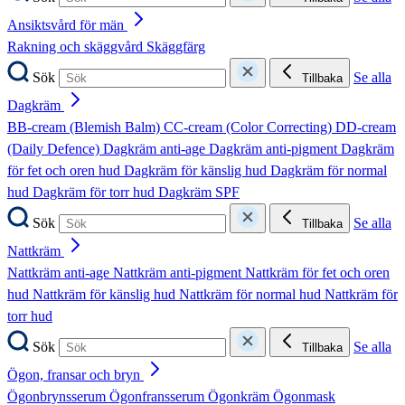
Ansiktsvård för män
Rakning och skäggvård
Skäggfärg
Sök
Se alla
Tillbaka
Dagkräm
BB-cream (Blemish Balm)
CC-cream (Color Correcting)
DD-cream
(Daily Defence)
Dagkräm anti-age
Dagkräm anti-pigment
Dagkräm
för fet och oren hud
Dagkräm för känslig hud
Dagkräm för normal
hud
Dagkräm för torr hud
Dagkräm SPF
Sök
Se alla
Tillbaka
Nattkräm
Nattkräm anti-age
Nattkräm anti-pigment
Nattkräm för fet och oren
hud
Nattkräm för känslig hud
Nattkräm för normal hud
Nattkräm för
torr hud
Sök
Se alla
Tillbaka
Ögon, fransar och bryn
Ögonbrynsserum
Ögonfransserum
Ögonkräm
Ögonmask