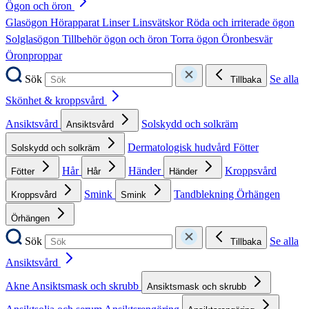
Ögon och öron
Glasögon
Hörapparat
Linser
Linsvätskor
Röda och irriterade ögon
Solglasögon
Tillbehör ögon och öron
Torra ögon
Öronbesvär
Öronproppar
Sök
Se alla
Tillbaka
Skönhet & kroppsvård
Ansiktsvård
Solskydd och solkräm
Ansiktsvård
Dermatologisk hudvård
Fötter
Solskydd och solkräm
Hår
Händer
Kroppsvård
Fötter
Hår
Händer
Smink
Tandblekning
Örhängen
Kroppsvård
Smink
Örhängen
Sök
Se alla
Tillbaka
Ansiktsvård
Akne
Ansiktsmask och skrubb
Ansiktsmask och skrubb