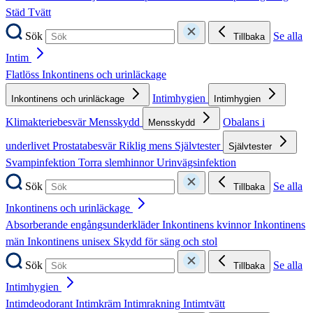
Städ
Tvätt
Sök
Se alla
Tillbaka
Intim
Flatlöss
Inkontinens och urinläckage
Intimhygien
Inkontinens och urinläckage
Intimhygien
Klimakteriebesvär
Mensskydd
Obalans i
Mensskydd
underlivet
Prostatabesvär
Riklig mens
Självtester
Självtester
Svampinfektion
Torra slemhinnor
Urinvägsinfektion
Sök
Se alla
Tillbaka
Inkontinens och urinläckage
Absorberande engångsunderkläder
Inkontinens kvinnor
Inkontinens
män
Inkontinens unisex
Skydd för säng och stol
Sök
Se alla
Tillbaka
Intimhygien
Intimdeodorant
Intimkräm
Intimrakning
Intimtvätt