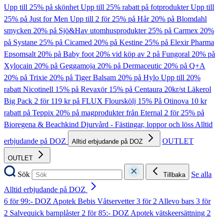
Upp till 25% på skönhet
Upp till 25% rabatt på fotprodukter
Upp till
25% på Just for Men
Upp till 2 för 25% på Hår
20% på Blomdahl
smycken
20% på Sjö&Hav utomhusprodukter
25% på Carmex
20%
på Systane
25% på Cicamed
20% på Kestine
25% på Elexir Pharma
Epsomsalt
20% på Baby foot
20% vid köp av 2 på Fungoral
20% på
Xylocain
20% på Geggamoja
20% på Dermaceutic
20% på Q+A
20% på Trixie
20% på Tiger Balsam
20% på Hylo
Upp till 20%
rabatt Nicotinell
15% på Revaxör
15% på Centaura
20kr/st Läkerol
Big Pack
2 för 119 kr på FLUX Flourskölj
15% På Otinova
10 kr
rabatt på Teppix
20% på magprodukter från Eternal
2 för 25% på
Bioregena & Beachkind
Djurvård - Fästingar, loppor och löss
Alltid
erbjudande på DOZ
OUTLET
Alltid erbjudande på DOZ
OUTLET
Sök
Se alla
Tillbaka
Alltid erbjudande på DOZ
6 för 99:- DOZ Apotek Bebis Våtservetter
3 för 2 Allevo bars
3 för
2 Salvequick barnplåster
2 för 85:- DOZ Apotek vätskeersättning
2