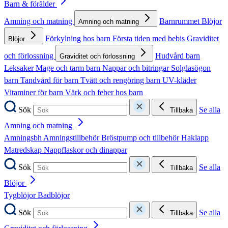
Barn & förälder
Amning och matning
Barnrummet
Blöjor
Amning och matning
Förkylning hos barn
Första tiden med bebis
Graviditet
Blöjor
och förlossning
Hudvård barn
Graviditet och förlossning
Leksaker
Mage och tarm barn
Nappar och bitringar
Solglasögon
barn
Tandvård för barn
Tvätt och rengöring barn
UV-kläder
Vitaminer för barn
Värk och feber hos barn
Sök
Se alla
Tillbaka
Amning och matning
Amningsbh
Amningstillbehör
Bröstpump och tillbehör
Haklapp
Matredskap
Nappflaskor och dinappar
Sök
Se alla
Tillbaka
Blöjor
Tygblöjor
Badblöjor
Sök
Se alla
Tillbaka