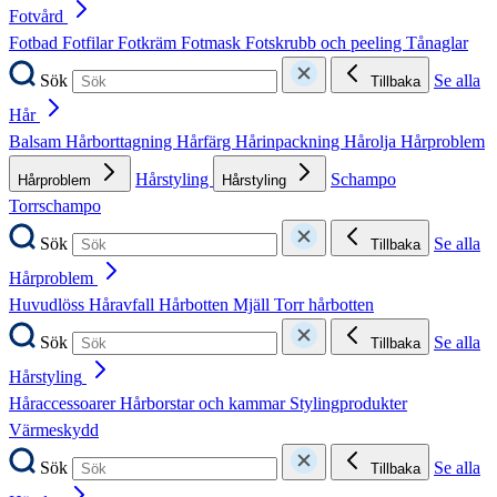
Fotvård
Fotbad
Fotfilar
Fotkräm
Fotmask
Fotskrubb och peeling
Tånaglar
Sök
Se alla
Tillbaka
Hår
Balsam
Hårborttagning
Hårfärg
Hårinpackning
Hårolja
Hårproblem
Hårstyling
Schampo
Hårproblem
Hårstyling
Torrschampo
Sök
Se alla
Tillbaka
Hårproblem
Huvudlöss
Håravfall
Hårbotten
Mjäll
Torr hårbotten
Sök
Se alla
Tillbaka
Hårstyling
Håraccessoarer
Hårborstar och kammar
Stylingprodukter
Värmeskydd
Sök
Se alla
Tillbaka