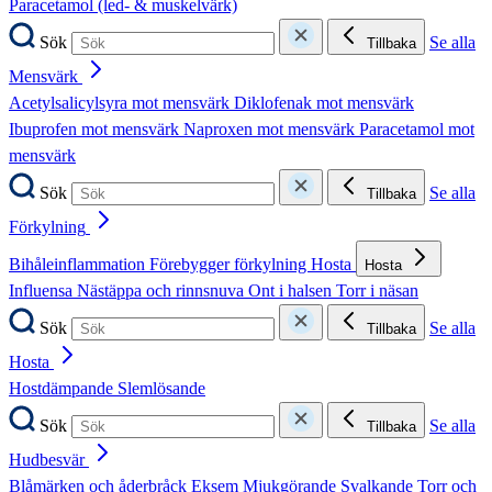
Paracetamol (led- & muskelvärk)
Sök
Se alla
Tillbaka
Mensvärk
Acetylsalicylsyra mot mensvärk
Diklofenak mot mensvärk
Ibuprofen mot mensvärk
Naproxen mot mensvärk
Paracetamol mot
mensvärk
Sök
Se alla
Tillbaka
Förkylning
Bihåleinflammation
Förebygger förkylning
Hosta
Hosta
Influensa
Nästäppa och rinnsnuva
Ont i halsen
Torr i näsan
Sök
Se alla
Tillbaka
Hosta
Hostdämpande
Slemlösande
Sök
Se alla
Tillbaka
Hudbesvär
Blåmärken och åderbråck
Eksem
Mjukgörande
Svalkande
Torr och