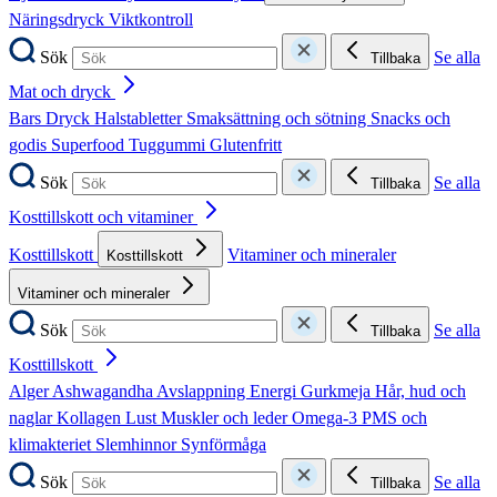
Näringsdryck
Viktkontroll
Sök
Se alla
Tillbaka
Mat och dryck
Bars
Dryck
Halstabletter
Smaksättning och sötning
Snacks och
godis
Superfood
Tuggummi
Glutenfritt
Sök
Se alla
Tillbaka
Kosttillskott och vitaminer
Kosttillskott
Vitaminer och mineraler
Kosttillskott
Vitaminer och mineraler
Sök
Se alla
Tillbaka
Kosttillskott
Alger
Ashwagandha
Avslappning
Energi
Gurkmeja
Hår, hud och
naglar
Kollagen
Lust
Muskler och leder
Omega-3
PMS och
klimakteriet
Slemhinnor
Synförmåga
Sök
Se alla
Tillbaka