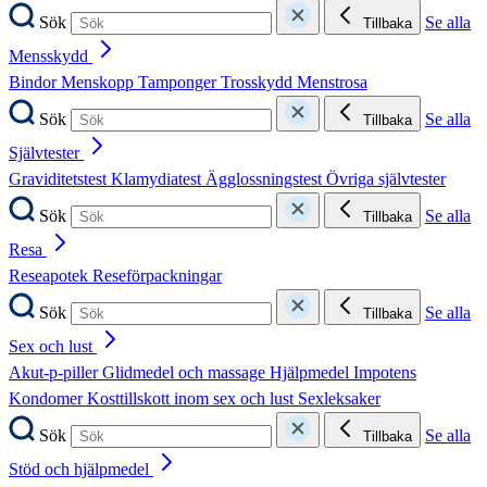
Sök
Se alla
Tillbaka
Mensskydd
Bindor
Menskopp
Tamponger
Trosskydd
Menstrosa
Sök
Se alla
Tillbaka
Självtester
Graviditetstest
Klamydiatest
Ägglossningstest
Övriga självtester
Sök
Se alla
Tillbaka
Resa
Reseapotek
Reseförpackningar
Sök
Se alla
Tillbaka
Sex och lust
Akut-p-piller
Glidmedel och massage
Hjälpmedel
Impotens
Kondomer
Kosttillskott inom sex och lust
Sexleksaker
Sök
Se alla
Tillbaka
Stöd och hjälpmedel