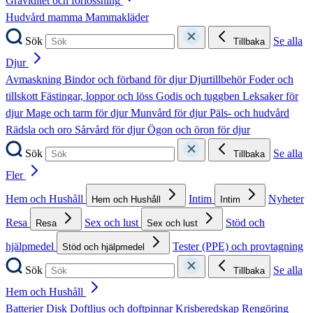
Graviditet och förlossning
Hudvård mamma
Mammakläder
Sök
Se alla
Tillbaka
Djur
Avmaskning
Bindor och förband för djur
Djurtillbehör
Foder och
tillskott
Fästingar, loppor och löss
Godis och tuggben
Leksaker för
djur
Mage och tarm för djur
Munvård för djur
Päls- och hudvård
Rädsla och oro
Sårvård för djur
Ögon och öron för djur
Sök
Se alla
Tillbaka
Fler
Hem och Hushåll
Intim
Nyheter
Hem och Hushåll
Intim
Resa
Sex och lust
Stöd och
Resa
Sex och lust
hjälpmedel
Tester (PPE) och provtagning
Stöd och hjälpmedel
Sök
Se alla
Tillbaka
Hem och Hushåll
Batterier
Disk
Doftljus och doftpinnar
Krisberedskap
Rengöring