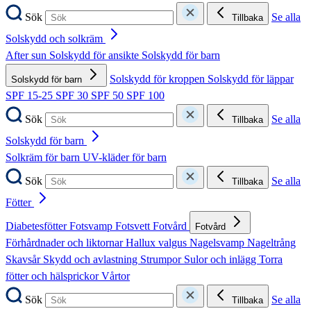
Sök
Se alla
Tillbaka
Solskydd och solkräm
After sun
Solskydd för ansikte
Solskydd för barn
Solskydd för kroppen
Solskydd för läppar
Solskydd för barn
SPF 15-25
SPF 30
SPF 50
SPF 100
Sök
Se alla
Tillbaka
Solskydd för barn
Solkräm för barn
UV-kläder för barn
Sök
Se alla
Tillbaka
Fötter
Diabetesfötter
Fotsvamp
Fotsvett
Fotvård
Fotvård
Förhårdnader och liktornar
Hallux valgus
Nagelsvamp
Nageltrång
Skavsår
Skydd och avlastning
Strumpor
Sulor och inlägg
Torra
fötter och hälsprickor
Vårtor
Sök
Se alla
Tillbaka