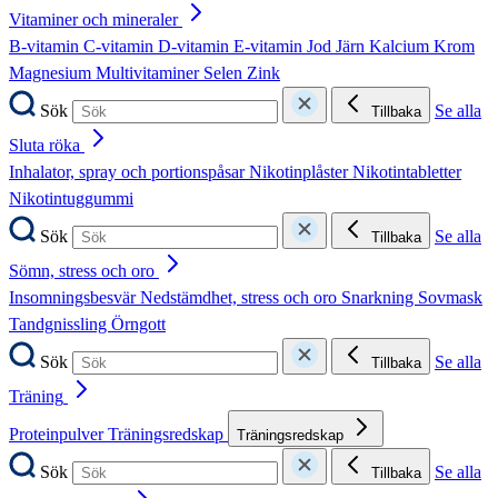
Vitaminer och mineraler
B-vitamin
C-vitamin
D-vitamin
E-vitamin
Jod
Järn
Kalcium
Krom
Magnesium
Multivitaminer
Selen
Zink
Sök
Se alla
Tillbaka
Sluta röka
Inhalator, spray och portionspåsar
Nikotinplåster
Nikotintabletter
Nikotintuggummi
Sök
Se alla
Tillbaka
Sömn, stress och oro
Insomningsbesvär
Nedstämdhet, stress och oro
Snarkning
Sovmask
Tandgnissling
Örngott
Sök
Se alla
Tillbaka
Träning
Proteinpulver
Träningsredskap
Träningsredskap
Sök
Se alla
Tillbaka