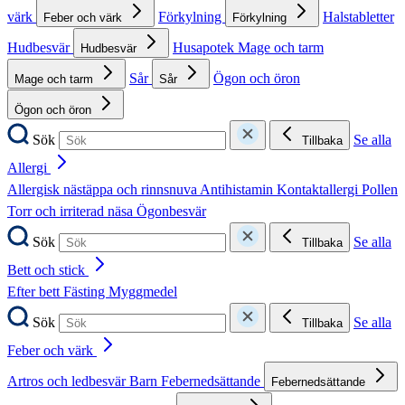
värk
Förkylning
Halstabletter
Feber och värk
Förkylning
Hudbesvär
Husapotek
Mage och tarm
Hudbesvär
Sår
Ögon och öron
Mage och tarm
Sår
Ögon och öron
Sök
Se alla
Tillbaka
Allergi
Allergisk nästäppa och rinnsnuva
Antihistamin
Kontaktallergi
Pollen
Torr och irriterad näsa
Ögonbesvär
Sök
Se alla
Tillbaka
Bett och stick
Efter bett
Fästing
Myggmedel
Sök
Se alla
Tillbaka
Feber och värk
Artros och ledbesvär
Barn
Febernedsättande
Febernedsättande