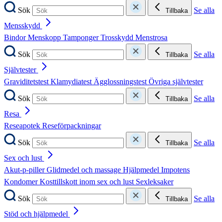
Sök
Se alla
Tillbaka
Mensskydd
Bindor
Menskopp
Tamponger
Trosskydd
Menstrosa
Sök
Se alla
Tillbaka
Självtester
Graviditetstest
Klamydiatest
Ägglossningstest
Övriga självtester
Sök
Se alla
Tillbaka
Resa
Reseapotek
Reseförpackningar
Sök
Se alla
Tillbaka
Sex och lust
Akut-p-piller
Glidmedel och massage
Hjälpmedel
Impotens
Kondomer
Kosttillskott inom sex och lust
Sexleksaker
Sök
Se alla
Tillbaka
Stöd och hjälpmedel