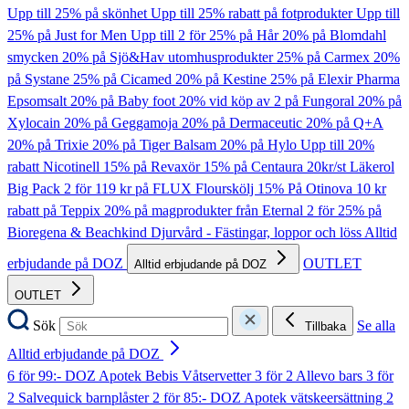
Upp till 25% på skönhet
Upp till 25% rabatt på fotprodukter
Upp till
25% på Just for Men
Upp till 2 för 25% på Hår
20% på Blomdahl
smycken
20% på Sjö&Hav utomhusprodukter
25% på Carmex
20%
på Systane
25% på Cicamed
20% på Kestine
25% på Elexir Pharma
Epsomsalt
20% på Baby foot
20% vid köp av 2 på Fungoral
20% på
Xylocain
20% på Geggamoja
20% på Dermaceutic
20% på Q+A
20% på Trixie
20% på Tiger Balsam
20% på Hylo
Upp till 20%
rabatt Nicotinell
15% på Revaxör
15% på Centaura
20kr/st Läkerol
Big Pack
2 för 119 kr på FLUX Flourskölj
15% På Otinova
10 kr
rabatt på Teppix
20% på magprodukter från Eternal
2 för 25% på
Bioregena & Beachkind
Djurvård - Fästingar, loppor och löss
Alltid
erbjudande på DOZ
OUTLET
Alltid erbjudande på DOZ
OUTLET
Sök
Se alla
Tillbaka
Alltid erbjudande på DOZ
6 för 99:- DOZ Apotek Bebis Våtservetter
3 för 2 Allevo bars
3 för
2 Salvequick barnplåster
2 för 85:- DOZ Apotek vätskeersättning
2