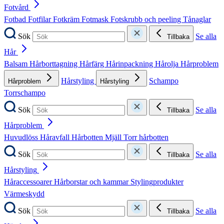
Fotvård
Fotbad
Fotfilar
Fotkräm
Fotmask
Fotskrubb och peeling
Tånaglar
Sök
Se alla
Tillbaka
Hår
Balsam
Hårborttagning
Hårfärg
Hårinpackning
Hårolja
Hårproblem
Hårstyling
Schampo
Hårproblem
Hårstyling
Torrschampo
Sök
Se alla
Tillbaka
Hårproblem
Huvudlöss
Håravfall
Hårbotten
Mjäll
Torr hårbotten
Sök
Se alla
Tillbaka
Hårstyling
Håraccessoarer
Hårborstar och kammar
Stylingprodukter
Värmeskydd
Sök
Se alla
Tillbaka