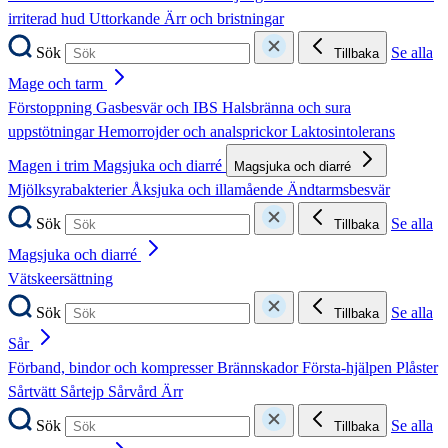
irriterad hud
Uttorkande
Ärr och bristningar
Sök
Se alla
Tillbaka
Mage och tarm
Förstoppning
Gasbesvär och IBS
Halsbränna och sura
uppstötningar
Hemorrojder och analsprickor
Laktosintolerans
Magen i trim
Magsjuka och diarré
Magsjuka och diarré
Mjölksyrabakterier
Åksjuka och illamående
Ändtarmsbesvär
Sök
Se alla
Tillbaka
Magsjuka och diarré
Vätskeersättning
Sök
Se alla
Tillbaka
Sår
Förband, bindor och kompresser
Brännskador
Första-hjälpen
Plåster
Sårtvätt
Sårtejp
Sårvård
Ärr
Sök
Se alla
Tillbaka