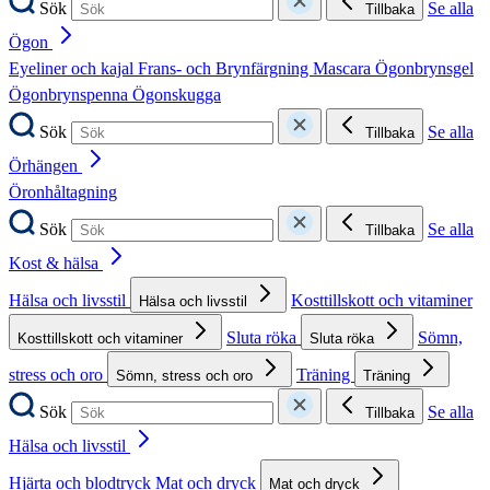
Sök
Se alla
Tillbaka
Ögon
Eyeliner och kajal
Frans- och Brynfärgning
Mascara
Ögonbrynsgel
Ögonbrynspenna
Ögonskugga
Sök
Se alla
Tillbaka
Örhängen
Öronhåltagning
Sök
Se alla
Tillbaka
Kost & hälsa
Hälsa och livsstil
Kosttillskott och vitaminer
Hälsa och livsstil
Sluta röka
Sömn,
Kosttillskott och vitaminer
Sluta röka
stress och oro
Träning
Sömn, stress och oro
Träning
Sök
Se alla
Tillbaka
Hälsa och livsstil
Hjärta och blodtryck
Mat och dryck
Mat och dryck