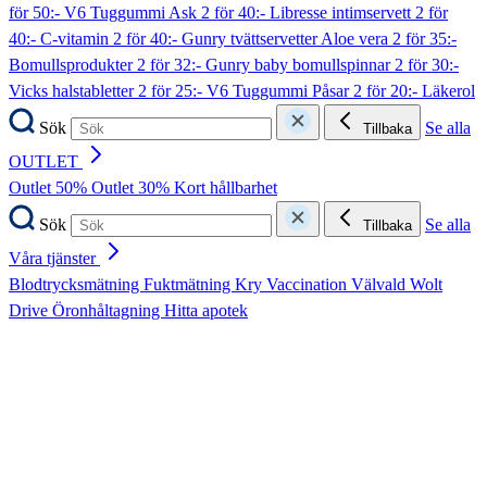
för 50:- V6 Tuggummi Ask
2 för 40:- Libresse intimservett
2 för
40:- C-vitamin
2 för 40:- Gunry tvättservetter Aloe vera
2 för 35:-
Bomullsprodukter
2 för 32:- Gunry baby bomullspinnar
2 för 30:-
Vicks halstabletter
2 för 25:- V6 Tuggummi Påsar
2 för 20:- Läkerol
Sök
Se alla
Tillbaka
OUTLET
Outlet 50%
Outlet 30%
Kort hållbarhet
Sök
Se alla
Tillbaka
Våra tjänster
Blodtrycksmätning
Fuktmätning
Kry
Vaccination
Välvald
Wolt
Drive
Öronhåltagning
Hitta apotek