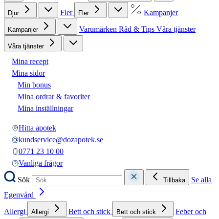
Fler
Kampanjer
Djur
Fler
Varumärken
Råd & Tips
Våra tjänster
Kampanjer
Våra tjänster
Mina recept
Mina sidor
Min bonus
Mina ordrar & favoriter
Mina inställningar
Hitta apotek
kundservice@dozapotek.se
0771 23 10 00
Vanliga frågor
Sök
Se alla
Tillbaka
Egenvård
Allergi
Bett och stick
Feber och
Allergi
Bett och stick