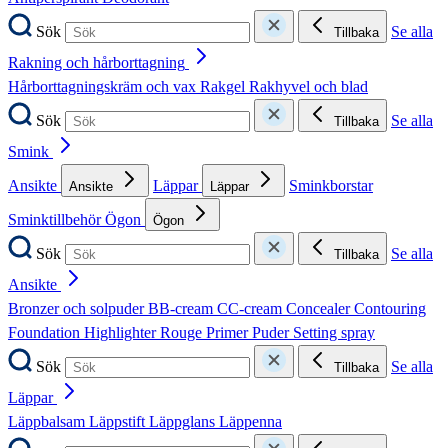
Sök
Se alla
Tillbaka
Rakning och hårborttagning
Hårborttagningskräm och vax
Rakgel
Rakhyvel och blad
Sök
Se alla
Tillbaka
Smink
Ansikte
Läppar
Sminkborstar
Ansikte
Läppar
Sminktillbehör
Ögon
Ögon
Sök
Se alla
Tillbaka
Ansikte
Bronzer och solpuder
BB-cream
CC-cream
Concealer
Contouring
Foundation
Highlighter
Rouge
Primer
Puder
Setting spray
Sök
Se alla
Tillbaka
Läppar
Läppbalsam
Läppstift
Läppglans
Läppenna