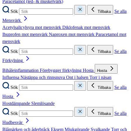
Paracetamol (led- & muskelvärk)
Sök
Se alla
Tillbaka
Mensvärk
Acetylsalicylsyra mot mensvärk
Diklofenak mot mensvärk
Ibuprofen mot mensvärk
Naproxen mot mensvärk
Paracetamol mot
mensvärk
Sök
Se alla
Tillbaka
Förkylning
Bihåleinflammation
Förebygger förkylning
Hosta
Hosta
Influensa
Nästäppa och rinnsnuva
Ont i halsen
Torr i näsan
Sök
Se alla
Tillbaka
Hosta
Hostdämpande
Slemlösande
Sök
Se alla
Tillbaka
Hudbesvär
Blåmärken och åderbråck
Eksem
Mjukgörande
Svalkande
Torr och