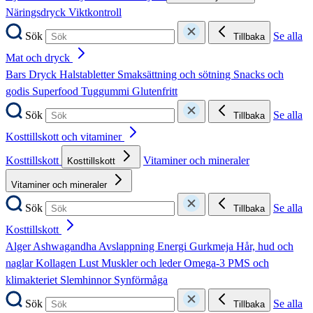
Näringsdryck
Viktkontroll
Sök
Se alla
Tillbaka
Mat och dryck
Bars
Dryck
Halstabletter
Smaksättning och sötning
Snacks och
godis
Superfood
Tuggummi
Glutenfritt
Sök
Se alla
Tillbaka
Kosttillskott och vitaminer
Kosttillskott
Vitaminer och mineraler
Kosttillskott
Vitaminer och mineraler
Sök
Se alla
Tillbaka
Kosttillskott
Alger
Ashwagandha
Avslappning
Energi
Gurkmeja
Hår, hud och
naglar
Kollagen
Lust
Muskler och leder
Omega-3
PMS och
klimakteriet
Slemhinnor
Synförmåga
Sök
Se alla
Tillbaka