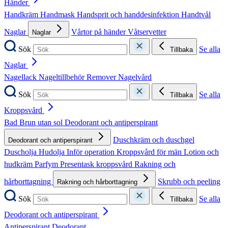
Händer
Handkräm
Handmask
Handsprit och handdesinfektion
Handtvål
Naglar
Vårtor på händer
Våtservetter
Naglar
Sök
Se alla
Tillbaka
Naglar
Nagellack
Nageltillbehör
Remover
Nagelvård
Sök
Se alla
Tillbaka
Kroppsvård
Bad
Brun utan sol
Deodorant och antiperspirant
Duschkräm och duschgel
Deodorant och antiperspirant
Duscholja
Hudolja
Inför operation
Kroppsvård för män
Lotion och
hudkräm
Parfym
Presentask kroppsvård
Rakning och
hårborttagning
Skrubb och peeling
Rakning och hårborttagning
Sök
Se alla
Tillbaka
Deodorant och antiperspirant
Antiperspirant
Deodorant