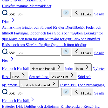
Graviditet och förlossning
Hudvård mamma
Mammakläder
Sök
Se alla
Tillbaka
Djur
Avmaskning
Bindor och förband för djur
Djurtillbehör
Foder och
tillskott
Fästingar, loppor och löss
Godis och tuggben
Leksaker för
djur
Mage och tarm för djur
Munvård för djur
Päls- och hudvård
Rädsla och oro
Sårvård för djur
Ögon och öron för djur
Sök
Se alla
Tillbaka
Fler
Hem och Hushåll
Intim
Nyheter
Hem och Hushåll
Intim
Resa
Sex och lust
Stöd och
Resa
Sex och lust
hjälpmedel
Tester (PPE) och provtagning
Stöd och hjälpmedel
Sök
Se alla
Tillbaka
Hem och Hushåll
Batterier
Disk
Doftljus och doftpinnar
Krisberedskap
Rengöring