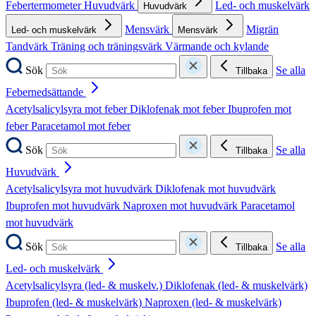
Febertermometer
Huvudvärk
Led- och muskelvärk
Huvudvärk
Mensvärk
Migrän
Led- och muskelvärk
Mensvärk
Tandvärk
Träning och träningsvärk
Värmande och kylande
Sök
Se alla
Tillbaka
Febernedsättande
Acetylsalicylsyra mot feber
Diklofenak mot feber
Ibuprofen mot
feber
Paracetamol mot feber
Sök
Se alla
Tillbaka
Huvudvärk
Acetylsalicylsyra mot huvudvärk
Diklofenak mot huvudvärk
Ibuprofen mot huvudvärk
Naproxen mot huvudvärk
Paracetamol
mot huvudvärk
Sök
Se alla
Tillbaka
Led- och muskelvärk
Acetylsalicylsyra (led- & muskelv.)
Diklofenak (led- & muskelvärk)
Ibuprofen (led- & muskelvärk)
Naproxen (led- & muskelvärk)