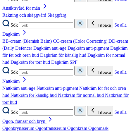
Ansiktsvård för män
Rakning och skäggvård
Skäggfärg
Sök
Se alla
Tillbaka
Dagkräm
BB-cream (Blemish Balm)
CC-cream (Color Correcting)
DD-cream
(Daily Defence)
Dagkräm anti-age
Dagkräm anti-pigment
Dagkräm
för fet och oren hud
Dagkräm för känslig hud
Dagkräm för normal
hud
Dagkräm för torr hud
Dagkräm SPF
Sök
Se alla
Tillbaka
Nattkräm
Nattkräm anti-age
Nattkräm anti-pigment
Nattkräm för fet och oren
hud
Nattkräm för känslig hud
Nattkräm för normal hud
Nattkräm för
torr hud
Sök
Se alla
Tillbaka
Ögon, fransar och bryn
Ögonbrynsserum
Ögonfransserum
Ögonkräm
Ögonmask