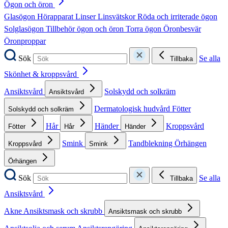
Ögon och öron
Glasögon
Hörapparat
Linser
Linsvätskor
Röda och irriterade ögon
Solglasögon
Tillbehör ögon och öron
Torra ögon
Öronbesvär
Öronproppar
Sök
Se alla
Tillbaka
Skönhet & kroppsvård
Ansiktsvård
Solskydd och solkräm
Ansiktsvård
Dermatologisk hudvård
Fötter
Solskydd och solkräm
Hår
Händer
Kroppsvård
Fötter
Hår
Händer
Smink
Tandblekning
Örhängen
Kroppsvård
Smink
Örhängen
Sök
Se alla
Tillbaka
Ansiktsvård
Akne
Ansiktsmask och skrubb
Ansiktsmask och skrubb