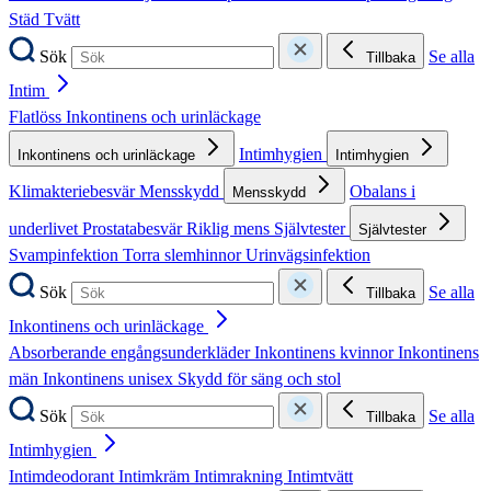
Städ
Tvätt
Sök
Se alla
Tillbaka
Intim
Flatlöss
Inkontinens och urinläckage
Intimhygien
Inkontinens och urinläckage
Intimhygien
Klimakteriebesvär
Mensskydd
Obalans i
Mensskydd
underlivet
Prostatabesvär
Riklig mens
Självtester
Självtester
Svampinfektion
Torra slemhinnor
Urinvägsinfektion
Sök
Se alla
Tillbaka
Inkontinens och urinläckage
Absorberande engångsunderkläder
Inkontinens kvinnor
Inkontinens
män
Inkontinens unisex
Skydd för säng och stol
Sök
Se alla
Tillbaka
Intimhygien
Intimdeodorant
Intimkräm
Intimrakning
Intimtvätt