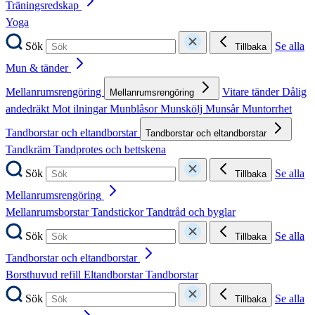
Träningsredskap
Yoga
Sök
Se alla
Tillbaka
Mun & tänder
Mellanrumsrengöring
Vitare tänder
Dålig
Mellanrumsrengöring
andedräkt
Mot ilningar
Munblåsor
Munskölj
Munsår
Muntorrhet
Tandborstar och eltandborstar
Tandborstar och eltandborstar
Tandkräm
Tandprotes och bettskena
Sök
Se alla
Tillbaka
Mellanrumsrengöring
Mellanrumsborstar
Tandstickor
Tandtråd och byglar
Sök
Se alla
Tillbaka
Tandborstar och eltandborstar
Borsthuvud refill
Eltandborstar
Tandborstar
Sök
Se alla
Tillbaka