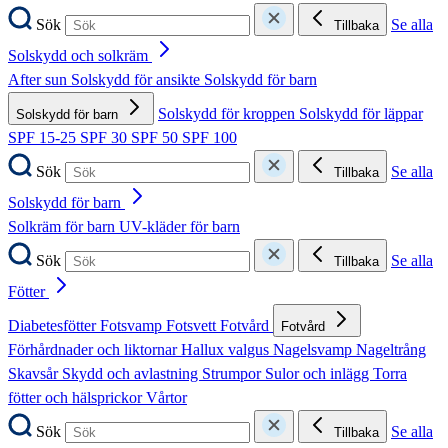
Sök
Se alla
Tillbaka
Solskydd och solkräm
After sun
Solskydd för ansikte
Solskydd för barn
Solskydd för kroppen
Solskydd för läppar
Solskydd för barn
SPF 15-25
SPF 30
SPF 50
SPF 100
Sök
Se alla
Tillbaka
Solskydd för barn
Solkräm för barn
UV-kläder för barn
Sök
Se alla
Tillbaka
Fötter
Diabetesfötter
Fotsvamp
Fotsvett
Fotvård
Fotvård
Förhårdnader och liktornar
Hallux valgus
Nagelsvamp
Nageltrång
Skavsår
Skydd och avlastning
Strumpor
Sulor och inlägg
Torra
fötter och hälsprickor
Vårtor
Sök
Se alla
Tillbaka