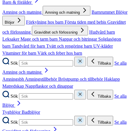
Barn & förälder
Amning och matning
Barnrummet
Blöjor
Amning och matning
Förkylning hos barn
Första tiden med bebis
Graviditet
Blöjor
och förlossning
Hudvård barn
Graviditet och förlossning
Leksaker
Mage och tarm barn
Nappar och bitringar
Solglasögon
barn
Tandvård för barn
Tvätt och rengöring barn
UV-kläder
Vitaminer för barn
Värk och feber hos barn
Sök
Se alla
Tillbaka
Amning och matning
Amningsbh
Amningstillbehör
Bröstpump och tillbehör
Haklapp
Matredskap
Nappflaskor och dinappar
Sök
Se alla
Tillbaka
Blöjor
Tygblöjor
Badblöjor
Sök
Se alla
Tillbaka