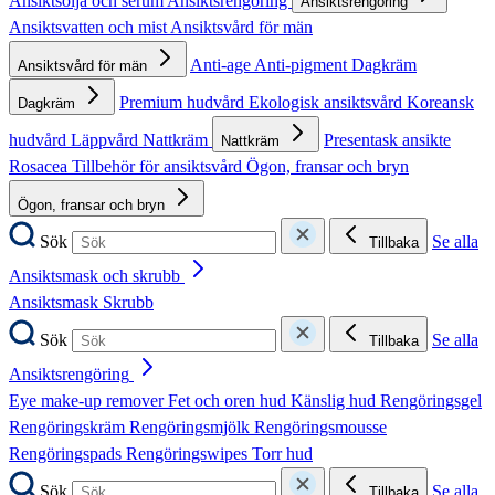
Ansiktsolja och serum
Ansiktsrengöring
Ansiktsrengöring
Ansiktsvatten och mist
Ansiktsvård för män
Anti-age
Anti-pigment
Dagkräm
Ansiktsvård för män
Premium hudvård
Ekologisk ansiktsvård
Koreansk
Dagkräm
hudvård
Läppvård
Nattkräm
Presentask ansikte
Nattkräm
Rosacea
Tillbehör för ansiktsvård
Ögon, fransar och bryn
Ögon, fransar och bryn
Sök
Se alla
Tillbaka
Ansiktsmask och skrubb
Ansiktsmask
Skrubb
Sök
Se alla
Tillbaka
Ansiktsrengöring
Eye make-up remover
Fet och oren hud
Känslig hud
Rengöringsgel
Rengöringskräm
Rengöringsmjölk
Rengöringsmousse
Rengöringspads
Rengöringswipes
Torr hud
Sök
Se alla
Tillbaka