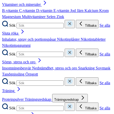
Vitaminer och mineraler
B-vitamin
C-vitamin
D-vitamin
E-vitamin
Jod
Järn
Kalcium
Krom
Magnesium
Multivitaminer
Selen
Zink
Sök
Se alla
Tillbaka
Sluta röka
Inhalator, spray och portionspåsar
Nikotinplåster
Nikotintabletter
Nikotintuggummi
Sök
Se alla
Tillbaka
Sömn, stress och oro
Insomningsbesvär
Nedstämdhet, stress och oro
Snarkning
Sovmask
Tandgnissling
Örngott
Sök
Se alla
Tillbaka
Träning
Proteinpulver
Träningsredskap
Träningsredskap
Sök
Se alla
Tillbaka