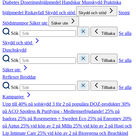
Diabetes
Doseringshjälpmedel
Handskar
Munskydd
Praktiska
hjälpmedel
Riskavfall
Skydd och stöd
Stomi
Skydd och stöd
Stödstrumpor
Säker ute
Säker ute
Sök
Se alla
Tillbaka
Skydd och stöd
Duschskydd
Sök
Se alla
Tillbaka
Säker ute
Reflexer
Broddar
Sök
Se alla
Tillbaka
Kampanjer
Upp till 40% på solskydd
3 för 2 på populära DOZ-produkter
30%
på ACO Spotless & Purifying - Medlemserbjudande!
25% på
Isadora
25% på Rosenserien + Sweden Eco
25% på Eneomey
20%
på Aptus
25% vid köp av 2 på Millu
25% vid köp av 2 på Hagi och
Lip Intimate Care
25% vid köp av 2 på Bioregena och Beachkind