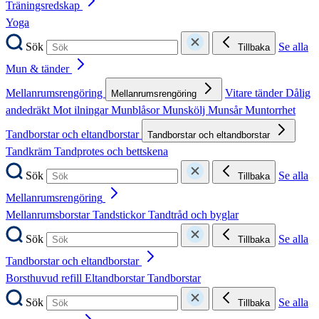
Träningsredskap
Yoga
Sök
Se alla
Tillbaka
Mun & tänder
Mellanrumsrengöring
Vitare tänder
Dålig
Mellanrumsrengöring
andedräkt
Mot ilningar
Munblåsor
Munskölj
Munsår
Muntorrhet
Tandborstar och eltandborstar
Tandborstar och eltandborstar
Tandkräm
Tandprotes och bettskena
Sök
Se alla
Tillbaka
Mellanrumsrengöring
Mellanrumsborstar
Tandstickor
Tandtråd och byglar
Sök
Se alla
Tillbaka
Tandborstar och eltandborstar
Borsthuvud refill
Eltandborstar
Tandborstar
Sök
Se alla
Tillbaka