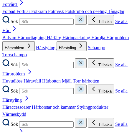
Fotvård
Fotbad
Fotfilar
Fotkräm
Fotmask
Fotskrubb och peeling
Tånaglar
Sök
Se alla
Tillbaka
Hår
Balsam
Hårborttagning
Hårfärg
Hårinpackning
Hårolja
Hårproblem
Hårstyling
Schampo
Hårproblem
Hårstyling
Torrschampo
Sök
Se alla
Tillbaka
Hårproblem
Huvudlöss
Håravfall
Hårbotten
Mjäll
Torr hårbotten
Sök
Se alla
Tillbaka
Hårstyling
Håraccessoarer
Hårborstar och kammar
Stylingprodukter
Värmeskydd
Sök
Se alla
Tillbaka