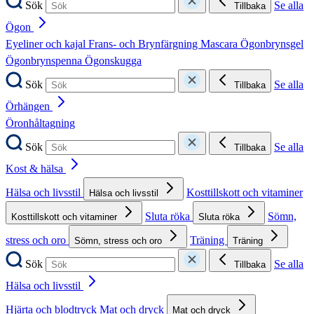
Sök
Se alla
Tillbaka
Ögon
Eyeliner och kajal
Frans- och Brynfärgning
Mascara
Ögonbrynsgel
Ögonbrynspenna
Ögonskugga
Sök
Se alla
Tillbaka
Örhängen
Öronhåltagning
Sök
Se alla
Tillbaka
Kost & hälsa
Hälsa och livsstil
Kosttillskott och vitaminer
Hälsa och livsstil
Sluta röka
Sömn,
Kosttillskott och vitaminer
Sluta röka
stress och oro
Träning
Sömn, stress och oro
Träning
Sök
Se alla
Tillbaka
Hälsa och livsstil
Hjärta och blodtryck
Mat och dryck
Mat och dryck