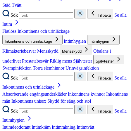
Städ
Tvätt
Sök
Se alla
Tillbaka
Intim
Flatlöss
Inkontinens och urinläckage
Intimhygien
Inkontinens och urinläckage
Intimhygien
Klimakteriebesvär
Mensskydd
Obalans i
Mensskydd
underlivet
Prostatabesvär
Riklig mens
Självtester
Självtester
Svampinfektion
Torra slemhinnor
Urinvägsinfektion
Sök
Se alla
Tillbaka
Inkontinens och urinläckage
Absorberande engångsunderkläder
Inkontinens kvinnor
Inkontinens
män
Inkontinens unisex
Skydd för säng och stol
Sök
Se alla
Tillbaka
Intimhygien
Intimdeodorant
Intimkräm
Intimrakning
Intimtvätt