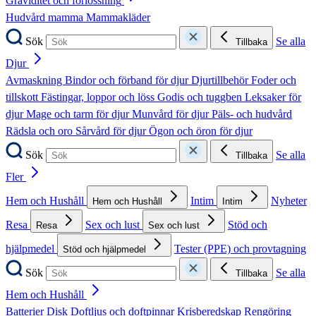
Graviditet och förlossning
Hudvård mamma
Mammakläder
Sök
Se alla
Tillbaka
Djur
Avmaskning
Bindor och förband för djur
Djurtillbehör
Foder och
tillskott
Fästingar, loppor och löss
Godis och tuggben
Leksaker för
djur
Mage och tarm för djur
Munvård för djur
Päls- och hudvård
Rädsla och oro
Sårvård för djur
Ögon och öron för djur
Sök
Se alla
Tillbaka
Fler
Hem och Hushåll
Intim
Nyheter
Hem och Hushåll
Intim
Resa
Sex och lust
Stöd och
Resa
Sex och lust
hjälpmedel
Tester (PPE) och provtagning
Stöd och hjälpmedel
Sök
Se alla
Tillbaka
Hem och Hushåll
Batterier
Disk
Doftljus och doftpinnar
Krisberedskap
Rengöring