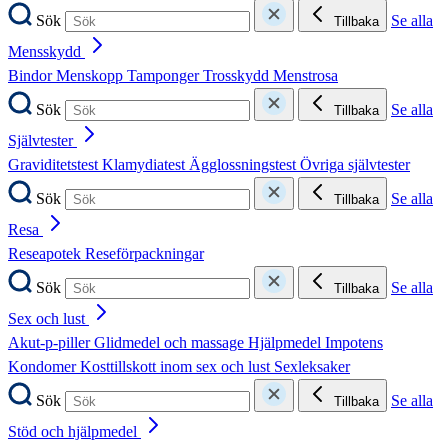
Sök
Se alla
Tillbaka
Mensskydd
Bindor
Menskopp
Tamponger
Trosskydd
Menstrosa
Sök
Se alla
Tillbaka
Självtester
Graviditetstest
Klamydiatest
Ägglossningstest
Övriga självtester
Sök
Se alla
Tillbaka
Resa
Reseapotek
Reseförpackningar
Sök
Se alla
Tillbaka
Sex och lust
Akut-p-piller
Glidmedel och massage
Hjälpmedel
Impotens
Kondomer
Kosttillskott inom sex och lust
Sexleksaker
Sök
Se alla
Tillbaka
Stöd och hjälpmedel