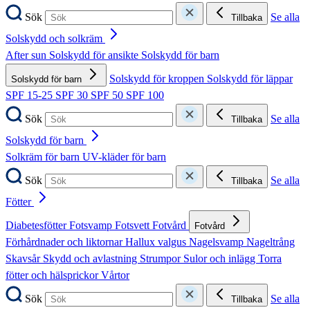
Sök
Se alla
Tillbaka
Solskydd och solkräm
After sun
Solskydd för ansikte
Solskydd för barn
Solskydd för kroppen
Solskydd för läppar
Solskydd för barn
SPF 15-25
SPF 30
SPF 50
SPF 100
Sök
Se alla
Tillbaka
Solskydd för barn
Solkräm för barn
UV-kläder för barn
Sök
Se alla
Tillbaka
Fötter
Diabetesfötter
Fotsvamp
Fotsvett
Fotvård
Fotvård
Förhårdnader och liktornar
Hallux valgus
Nagelsvamp
Nageltrång
Skavsår
Skydd och avlastning
Strumpor
Sulor och inlägg
Torra
fötter och hälsprickor
Vårtor
Sök
Se alla
Tillbaka