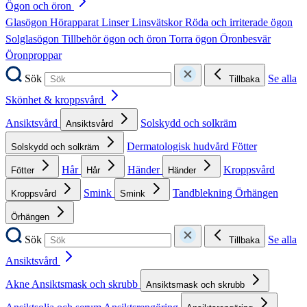
Ögon och öron
Glasögon
Hörapparat
Linser
Linsvätskor
Röda och irriterade ögon
Solglasögon
Tillbehör ögon och öron
Torra ögon
Öronbesvär
Öronproppar
Sök
Se alla
Tillbaka
Skönhet & kroppsvård
Ansiktsvård
Solskydd och solkräm
Ansiktsvård
Dermatologisk hudvård
Fötter
Solskydd och solkräm
Hår
Händer
Kroppsvård
Fötter
Hår
Händer
Smink
Tandblekning
Örhängen
Kroppsvård
Smink
Örhängen
Sök
Se alla
Tillbaka
Ansiktsvård
Akne
Ansiktsmask och skrubb
Ansiktsmask och skrubb