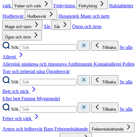
värk
Förkylning
Halstabletter
Feber och värk
Förkylning
Hudbesvär
Husapotek
Mage och tarm
Hudbesvär
Sår
Ögon och öron
Mage och tarm
Sår
Ögon och öron
Sök
Se alla
Tillbaka
Allergi
Allergisk nästäppa och rinnsnuva
Antihistamin
Kontaktallergi
Pollen
Torr och irriterad näsa
Ögonbesvär
Sök
Se alla
Tillbaka
Bett och stick
Efter bett
Fästing
Myggmedel
Sök
Se alla
Tillbaka
Feber och värk
Artros och ledbesvär
Barn
Febernedsättande
Febernedsättande