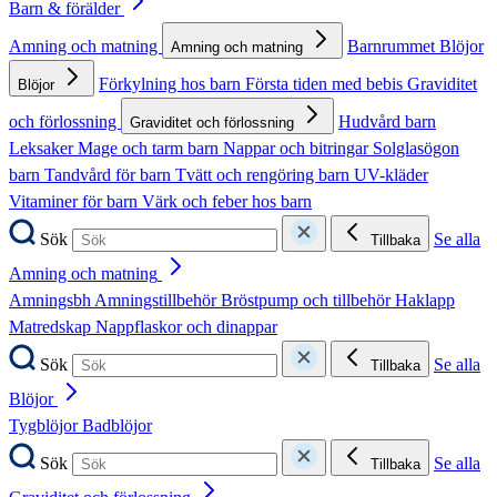
Barn & förälder
Amning och matning
Barnrummet
Blöjor
Amning och matning
Förkylning hos barn
Första tiden med bebis
Graviditet
Blöjor
och förlossning
Hudvård barn
Graviditet och förlossning
Leksaker
Mage och tarm barn
Nappar och bitringar
Solglasögon
barn
Tandvård för barn
Tvätt och rengöring barn
UV-kläder
Vitaminer för barn
Värk och feber hos barn
Sök
Se alla
Tillbaka
Amning och matning
Amningsbh
Amningstillbehör
Bröstpump och tillbehör
Haklapp
Matredskap
Nappflaskor och dinappar
Sök
Se alla
Tillbaka
Blöjor
Tygblöjor
Badblöjor
Sök
Se alla
Tillbaka