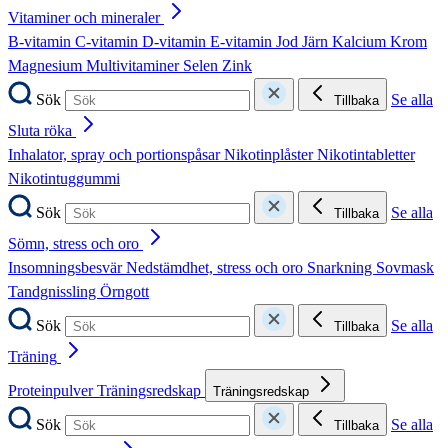
Vitaminer och mineraler
B-vitamin
C-vitamin
D-vitamin
E-vitamin
Jod
Järn
Kalcium
Krom
Magnesium
Multivitaminer
Selen
Zink
Sök
Se alla
Tillbaka
Sluta röka
Inhalator, spray och portionspåsar
Nikotinplåster
Nikotintabletter
Nikotintuggummi
Sök
Se alla
Tillbaka
Sömn, stress och oro
Insomningsbesvär
Nedstämdhet, stress och oro
Snarkning
Sovmask
Tandgnissling
Örngott
Sök
Se alla
Tillbaka
Träning
Proteinpulver
Träningsredskap
Träningsredskap
Sök
Se alla
Tillbaka