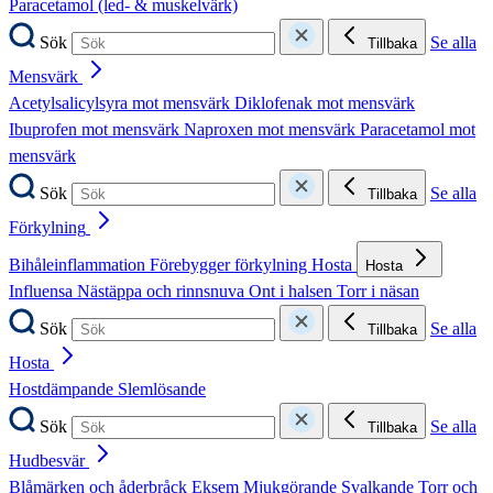
Paracetamol (led- & muskelvärk)
Sök
Se alla
Tillbaka
Mensvärk
Acetylsalicylsyra mot mensvärk
Diklofenak mot mensvärk
Ibuprofen mot mensvärk
Naproxen mot mensvärk
Paracetamol mot
mensvärk
Sök
Se alla
Tillbaka
Förkylning
Bihåleinflammation
Förebygger förkylning
Hosta
Hosta
Influensa
Nästäppa och rinnsnuva
Ont i halsen
Torr i näsan
Sök
Se alla
Tillbaka
Hosta
Hostdämpande
Slemlösande
Sök
Se alla
Tillbaka
Hudbesvär
Blåmärken och åderbråck
Eksem
Mjukgörande
Svalkande
Torr och