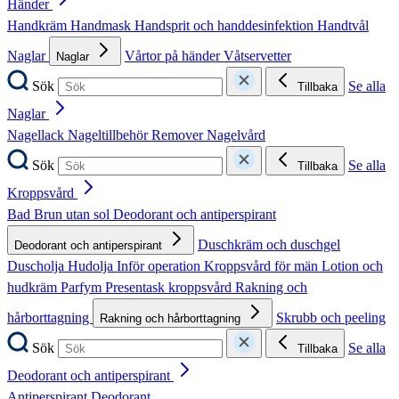
Händer
Handkräm
Handmask
Handsprit och handdesinfektion
Handtvål
Naglar
Vårtor på händer
Våtservetter
Naglar
Sök
Se alla
Tillbaka
Naglar
Nagellack
Nageltillbehör
Remover
Nagelvård
Sök
Se alla
Tillbaka
Kroppsvård
Bad
Brun utan sol
Deodorant och antiperspirant
Duschkräm och duschgel
Deodorant och antiperspirant
Duscholja
Hudolja
Inför operation
Kroppsvård för män
Lotion och
hudkräm
Parfym
Presentask kroppsvård
Rakning och
hårborttagning
Skrubb och peeling
Rakning och hårborttagning
Sök
Se alla
Tillbaka
Deodorant och antiperspirant
Antiperspirant
Deodorant