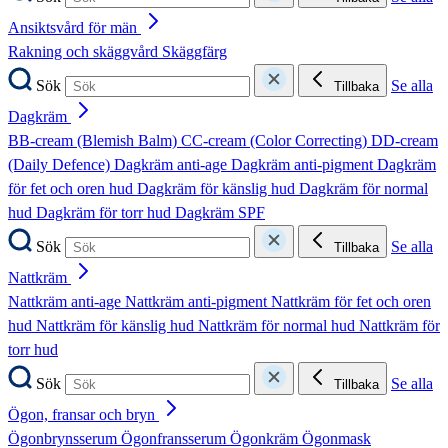
Ansiktsvård för män
Rakning och skäggvård
Skäggfärg
Sök
Se alla
Tillbaka
Dagkräm
BB-cream (Blemish Balm)
CC-cream (Color Correcting)
DD-cream
(Daily Defence)
Dagkräm anti-age
Dagkräm anti-pigment
Dagkräm
för fet och oren hud
Dagkräm för känslig hud
Dagkräm för normal
hud
Dagkräm för torr hud
Dagkräm SPF
Sök
Se alla
Tillbaka
Nattkräm
Nattkräm anti-age
Nattkräm anti-pigment
Nattkräm för fet och oren
hud
Nattkräm för känslig hud
Nattkräm för normal hud
Nattkräm för
torr hud
Sök
Se alla
Tillbaka
Ögon, fransar och bryn
Ögonbrynsserum
Ögonfransserum
Ögonkräm
Ögonmask