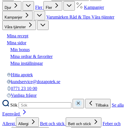
Fler
Kampanjer
Djur
Fler
Varumärken
Råd & Tips
Våra tjänster
Kampanjer
Våra tjänster
Mina recept
Mina sidor
Min bonus
Mina ordrar & favoriter
Mina inställningar
Hitta apotek
kundservice@dozapotek.se
0771 23 10 00
Vanliga frågor
Sök
Se alla
Tillbaka
Egenvård
Allergi
Bett och stick
Feber och
Allergi
Bett och stick