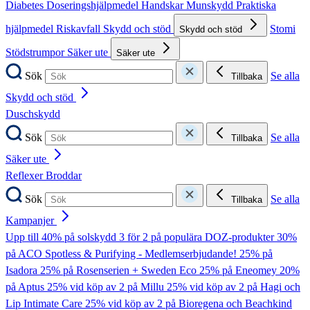
Diabetes
Doseringshjälpmedel
Handskar
Munskydd
Praktiska
hjälpmedel
Riskavfall
Skydd och stöd
Stomi
Skydd och stöd
Stödstrumpor
Säker ute
Säker ute
Sök
Se alla
Tillbaka
Skydd och stöd
Duschskydd
Sök
Se alla
Tillbaka
Säker ute
Reflexer
Broddar
Sök
Se alla
Tillbaka
Kampanjer
Upp till 40% på solskydd
3 för 2 på populära DOZ-produkter
30%
på ACO Spotless & Purifying - Medlemserbjudande!
25% på
Isadora
25% på Rosenserien + Sweden Eco
25% på Eneomey
20%
på Aptus
25% vid köp av 2 på Millu
25% vid köp av 2 på Hagi och
Lip Intimate Care
25% vid köp av 2 på Bioregena och Beachkind