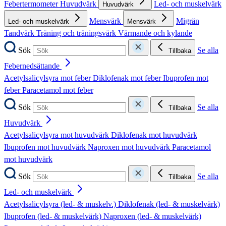
Febertermometer
Huvudvärk
Led- och muskelvärk
Huvudvärk
Mensvärk
Migrän
Led- och muskelvärk
Mensvärk
Tandvärk
Träning och träningsvärk
Värmande och kylande
Sök
Se alla
Tillbaka
Febernedsättande
Acetylsalicylsyra mot feber
Diklofenak mot feber
Ibuprofen mot
feber
Paracetamol mot feber
Sök
Se alla
Tillbaka
Huvudvärk
Acetylsalicylsyra mot huvudvärk
Diklofenak mot huvudvärk
Ibuprofen mot huvudvärk
Naproxen mot huvudvärk
Paracetamol
mot huvudvärk
Sök
Se alla
Tillbaka
Led- och muskelvärk
Acetylsalicylsyra (led- & muskelv.)
Diklofenak (led- & muskelvärk)
Ibuprofen (led- & muskelvärk)
Naproxen (led- & muskelvärk)