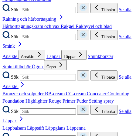
Sök
Se alla
Tillbaka
Rakning och hårborttagning
Hårborttagningskräm och vax
Rakgel
Rakhyvel och blad
Sök
Se alla
Tillbaka
Smink
Ansikte
Läppar
Sminkborstar
Ansikte
Läppar
Sminktillbehör
Ögon
Ögon
Sök
Se alla
Tillbaka
Ansikte
Bronzer och solpuder
BB-cream
CC-cream
Concealer
Contouring
Foundation
Highlighter
Rouge
Primer
Puder
Setting spray
Sök
Se alla
Tillbaka
Läppar
Läppbalsam
Läppstift
Läppglans
Läppenna