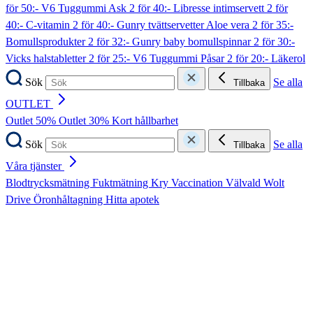
för 50:- V6 Tuggummi Ask
2 för 40:- Libresse intimservett
2 för
40:- C-vitamin
2 för 40:- Gunry tvättservetter Aloe vera
2 för 35:-
Bomullsprodukter
2 för 32:- Gunry baby bomullspinnar
2 för 30:-
Vicks halstabletter
2 för 25:- V6 Tuggummi Påsar
2 för 20:- Läkerol
Sök
Se alla
Tillbaka
OUTLET
Outlet 50%
Outlet 30%
Kort hållbarhet
Sök
Se alla
Tillbaka
Våra tjänster
Blodtrycksmätning
Fuktmätning
Kry
Vaccination
Välvald
Wolt
Drive
Öronhåltagning
Hitta apotek