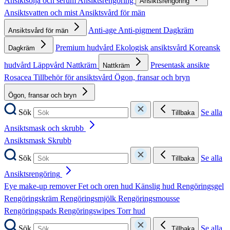
Ansiktsolja och serum
Ansiktsrengöring
Ansiktsrengöring
Ansiktsvatten och mist
Ansiktsvård för män
Anti-age
Anti-pigment
Dagkräm
Ansiktsvård för män
Premium hudvård
Ekologisk ansiktsvård
Koreansk
Dagkräm
hudvård
Läppvård
Nattkräm
Presentask ansikte
Nattkräm
Rosacea
Tillbehör för ansiktsvård
Ögon, fransar och bryn
Ögon, fransar och bryn
Sök
Se alla
Tillbaka
Ansiktsmask och skrubb
Ansiktsmask
Skrubb
Sök
Se alla
Tillbaka
Ansiktsrengöring
Eye make-up remover
Fet och oren hud
Känslig hud
Rengöringsgel
Rengöringskräm
Rengöringsmjölk
Rengöringsmousse
Rengöringspads
Rengöringswipes
Torr hud
Sök
Se alla
Tillbaka