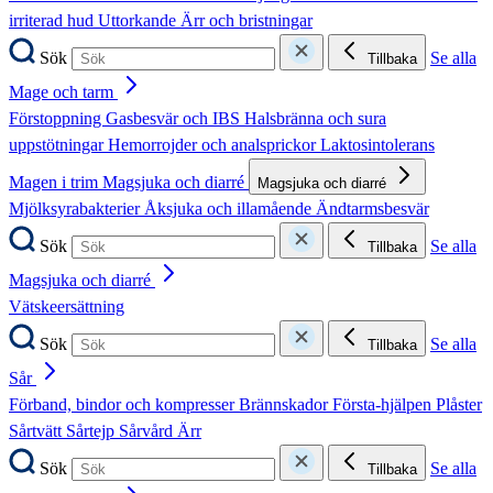
irriterad hud
Uttorkande
Ärr och bristningar
Sök
Se alla
Tillbaka
Mage och tarm
Förstoppning
Gasbesvär och IBS
Halsbränna och sura
uppstötningar
Hemorrojder och analsprickor
Laktosintolerans
Magen i trim
Magsjuka och diarré
Magsjuka och diarré
Mjölksyrabakterier
Åksjuka och illamående
Ändtarmsbesvär
Sök
Se alla
Tillbaka
Magsjuka och diarré
Vätskeersättning
Sök
Se alla
Tillbaka
Sår
Förband, bindor och kompresser
Brännskador
Första-hjälpen
Plåster
Sårtvätt
Sårtejp
Sårvård
Ärr
Sök
Se alla
Tillbaka