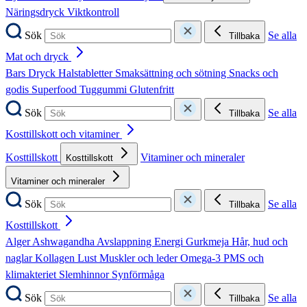
Näringsdryck
Viktkontroll
Sök
Se alla
Tillbaka
Mat och dryck
Bars
Dryck
Halstabletter
Smaksättning och sötning
Snacks och
godis
Superfood
Tuggummi
Glutenfritt
Sök
Se alla
Tillbaka
Kosttillskott och vitaminer
Kosttillskott
Vitaminer och mineraler
Kosttillskott
Vitaminer och mineraler
Sök
Se alla
Tillbaka
Kosttillskott
Alger
Ashwagandha
Avslappning
Energi
Gurkmeja
Hår, hud och
naglar
Kollagen
Lust
Muskler och leder
Omega-3
PMS och
klimakteriet
Slemhinnor
Synförmåga
Sök
Se alla
Tillbaka