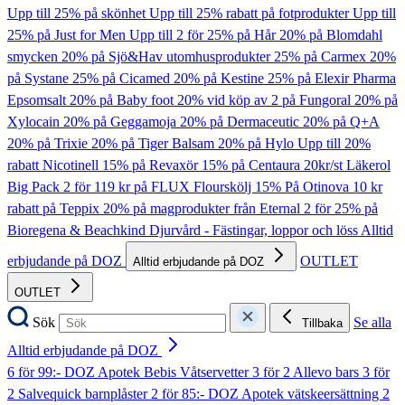
Upp till 25% på skönhet
Upp till 25% rabatt på fotprodukter
Upp till
25% på Just for Men
Upp till 2 för 25% på Hår
20% på Blomdahl
smycken
20% på Sjö&Hav utomhusprodukter
25% på Carmex
20%
på Systane
25% på Cicamed
20% på Kestine
25% på Elexir Pharma
Epsomsalt
20% på Baby foot
20% vid köp av 2 på Fungoral
20% på
Xylocain
20% på Geggamoja
20% på Dermaceutic
20% på Q+A
20% på Trixie
20% på Tiger Balsam
20% på Hylo
Upp till 20%
rabatt Nicotinell
15% på Revaxör
15% på Centaura
20kr/st Läkerol
Big Pack
2 för 119 kr på FLUX Flourskölj
15% På Otinova
10 kr
rabatt på Teppix
20% på magprodukter från Eternal
2 för 25% på
Bioregena & Beachkind
Djurvård - Fästingar, loppor och löss
Alltid
erbjudande på DOZ
OUTLET
Alltid erbjudande på DOZ
OUTLET
Sök
Se alla
Tillbaka
Alltid erbjudande på DOZ
6 för 99:- DOZ Apotek Bebis Våtservetter
3 för 2 Allevo bars
3 för
2 Salvequick barnplåster
2 för 85:- DOZ Apotek vätskeersättning
2