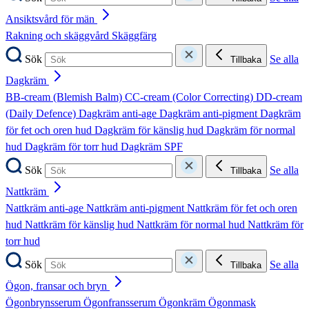
Ansiktsvård för män
Rakning och skäggvård
Skäggfärg
Sök
Se alla
Tillbaka
Dagkräm
BB-cream (Blemish Balm)
CC-cream (Color Correcting)
DD-cream
(Daily Defence)
Dagkräm anti-age
Dagkräm anti-pigment
Dagkräm
för fet och oren hud
Dagkräm för känslig hud
Dagkräm för normal
hud
Dagkräm för torr hud
Dagkräm SPF
Sök
Se alla
Tillbaka
Nattkräm
Nattkräm anti-age
Nattkräm anti-pigment
Nattkräm för fet och oren
hud
Nattkräm för känslig hud
Nattkräm för normal hud
Nattkräm för
torr hud
Sök
Se alla
Tillbaka
Ögon, fransar och bryn
Ögonbrynsserum
Ögonfransserum
Ögonkräm
Ögonmask