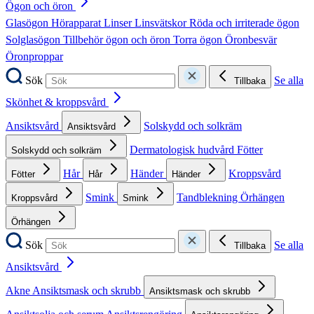
Ögon och öron
Glasögon
Hörapparat
Linser
Linsvätskor
Röda och irriterade ögon
Solglasögon
Tillbehör ögon och öron
Torra ögon
Öronbesvär
Öronproppar
Sök
Se alla
Tillbaka
Skönhet & kroppsvård
Ansiktsvård
Solskydd och solkräm
Ansiktsvård
Dermatologisk hudvård
Fötter
Solskydd och solkräm
Hår
Händer
Kroppsvård
Fötter
Hår
Händer
Smink
Tandblekning
Örhängen
Kroppsvård
Smink
Örhängen
Sök
Se alla
Tillbaka
Ansiktsvård
Akne
Ansiktsmask och skrubb
Ansiktsmask och skrubb