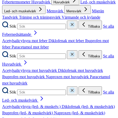
Febertermometer
Huvudvärk
Led- och muskelvärk
Huvudvärk
Mensvärk
Migrän
Led- och muskelvärk
Mensvärk
Tandvärk
Träning och träningsvärk
Värmande och kylande
Sök
Se alla
Tillbaka
Febernedsättande
Acetylsalicylsyra mot feber
Diklofenak mot feber
Ibuprofen mot
feber
Paracetamol mot feber
Sök
Se alla
Tillbaka
Huvudvärk
Acetylsalicylsyra mot huvudvärk
Diklofenak mot huvudvärk
Ibuprofen mot huvudvärk
Naproxen mot huvudvärk
Paracetamol
mot huvudvärk
Sök
Se alla
Tillbaka
Led- och muskelvärk
Acetylsalicylsyra (led- & muskelv.)
Diklofenak (led- & muskelvärk)
Ibuprofen (led- & muskelvärk)
Naproxen (led- & muskelvärk)