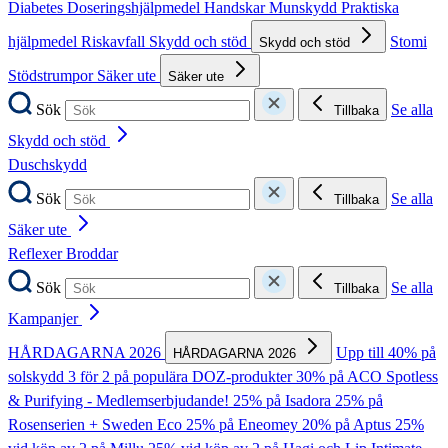
Diabetes
Doseringshjälpmedel
Handskar
Munskydd
Praktiska
hjälpmedel
Riskavfall
Skydd och stöd
Stomi
Skydd och stöd
Stödstrumpor
Säker ute
Säker ute
Sök
Se alla
Tillbaka
Skydd och stöd
Duschskydd
Sök
Se alla
Tillbaka
Säker ute
Reflexer
Broddar
Sök
Se alla
Tillbaka
Kampanjer
HÅRDAGARNA 2026
Upp till 40% på
HÅRDAGARNA 2026
solskydd
3 för 2 på populära DOZ-produkter
30% på ACO Spotless
& Purifying - Medlemserbjudande!
25% på Isadora
25% på
Rosenserien + Sweden Eco
25% på Eneomey
20% på Aptus
25%