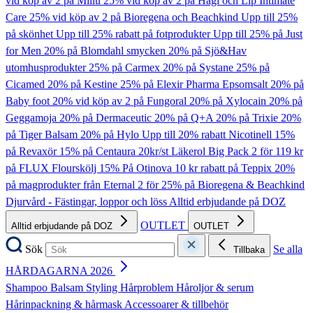
vid köp av 2 på Millu
25% vid köp av 2 på Hagi och Lip Intimate
Care
25% vid köp av 2 på Bioregena och Beachkind
Upp till 25%
på skönhet
Upp till 25% rabatt på fotprodukter
Upp till 25% på Just
for Men
20% på Blomdahl smycken
20% på Sjö&Hav
utomhusprodukter
25% på Carmex
20% på Systane
25% på
Cicamed
20% på Kestine
25% på Elexir Pharma Epsomsalt
20% på
Baby foot
20% vid köp av 2 på Fungoral
20% på Xylocain
20% på
Geggamoja
20% på Dermaceutic
20% på Q+A
20% på Trixie
20%
på Tiger Balsam
20% på Hylo
Upp till 20% rabatt Nicotinell
15%
på Revaxör
15% på Centaura
20kr/st Läkerol Big Pack
2 för 119 kr
på FLUX Flourskölj
15% På Otinova
10 kr rabatt på Teppix
20%
på magprodukter från Eternal
2 för 25% på Bioregena & Beachkind
Djurvård - Fästingar, loppor och löss
Alltid erbjudande på DOZ
OUTLET
Alltid erbjudande på DOZ
OUTLET
Sök
Se alla
Tillbaka
HÅRDAGARNA 2026
Shampoo
Balsam
Styling
Hårproblem
Håroljor & serum
Hårinpackning & hårmask
Accessoarer & tillbehör