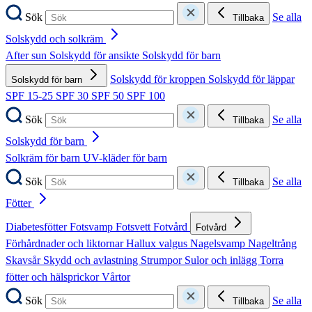
Sök
Se alla
Tillbaka
Solskydd och solkräm
After sun
Solskydd för ansikte
Solskydd för barn
Solskydd för kroppen
Solskydd för läppar
Solskydd för barn
SPF 15-25
SPF 30
SPF 50
SPF 100
Sök
Se alla
Tillbaka
Solskydd för barn
Solkräm för barn
UV-kläder för barn
Sök
Se alla
Tillbaka
Fötter
Diabetesfötter
Fotsvamp
Fotsvett
Fotvård
Fotvård
Förhårdnader och liktornar
Hallux valgus
Nagelsvamp
Nageltrång
Skavsår
Skydd och avlastning
Strumpor
Sulor och inlägg
Torra
fötter och hälsprickor
Vårtor
Sök
Se alla
Tillbaka