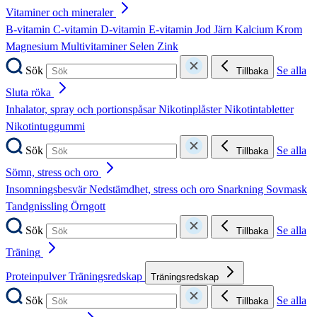
Vitaminer och mineraler
B-vitamin
C-vitamin
D-vitamin
E-vitamin
Jod
Järn
Kalcium
Krom
Magnesium
Multivitaminer
Selen
Zink
Sök
Se alla
Tillbaka
Sluta röka
Inhalator, spray och portionspåsar
Nikotinplåster
Nikotintabletter
Nikotintuggummi
Sök
Se alla
Tillbaka
Sömn, stress och oro
Insomningsbesvär
Nedstämdhet, stress och oro
Snarkning
Sovmask
Tandgnissling
Örngott
Sök
Se alla
Tillbaka
Träning
Proteinpulver
Träningsredskap
Träningsredskap
Sök
Se alla
Tillbaka