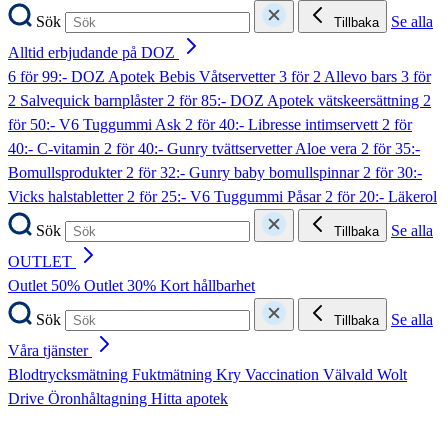
Sök
Se alla
Tillbaka
Alltid erbjudande på DOZ
6 för 99:- DOZ Apotek Bebis Våtservetter
3 för 2 Allevo bars
3 för
2 Salvequick barnplåster
2 för 85:- DOZ Apotek vätskeersättning
2
för 50:- V6 Tuggummi Ask
2 för 40:- Libresse intimservett
2 för
40:- C-vitamin
2 för 40:- Gunry tvättservetter Aloe vera
2 för 35:-
Bomullsprodukter
2 för 32:- Gunry baby bomullspinnar
2 för 30:-
Vicks halstabletter
2 för 25:- V6 Tuggummi Påsar
2 för 20:- Läkerol
Sök
Se alla
Tillbaka
OUTLET
Outlet 50%
Outlet 30%
Kort hållbarhet
Sök
Se alla
Tillbaka
Våra tjänster
Blodtrycksmätning
Fuktmätning
Kry
Vaccination
Välvald
Wolt
Drive
Öronhåltagning
Hitta apotek