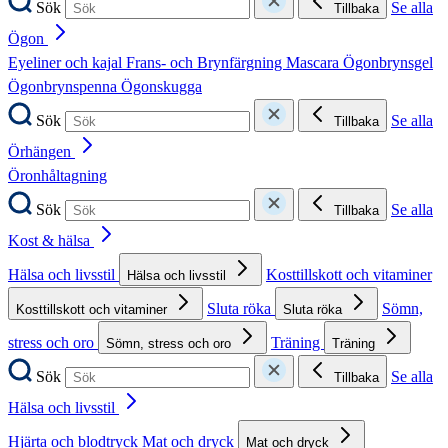
Sök
Se alla
Tillbaka
Ögon
Eyeliner och kajal
Frans- och Brynfärgning
Mascara
Ögonbrynsgel
Ögonbrynspenna
Ögonskugga
Sök
Se alla
Tillbaka
Örhängen
Öronhåltagning
Sök
Se alla
Tillbaka
Kost & hälsa
Hälsa och livsstil
Kosttillskott och vitaminer
Hälsa och livsstil
Sluta röka
Sömn,
Kosttillskott och vitaminer
Sluta röka
stress och oro
Träning
Sömn, stress och oro
Träning
Sök
Se alla
Tillbaka
Hälsa och livsstil
Hjärta och blodtryck
Mat och dryck
Mat och dryck