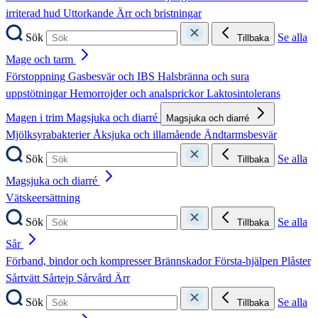
irriterad hud
Uttorkande
Ärr och bristningar
Sök
Se alla
Tillbaka
Mage och tarm
Förstoppning
Gasbesvär och IBS
Halsbränna och sura
uppstötningar
Hemorrojder och analsprickor
Laktosintolerans
Magen i trim
Magsjuka och diarré
Magsjuka och diarré
Mjölksyrabakterier
Åksjuka och illamående
Ändtarmsbesvär
Sök
Se alla
Tillbaka
Magsjuka och diarré
Vätskeersättning
Sök
Se alla
Tillbaka
Sår
Förband, bindor och kompresser
Brännskador
Första-hjälpen
Plåster
Sårtvätt
Sårtejp
Sårvård
Ärr
Sök
Se alla
Tillbaka