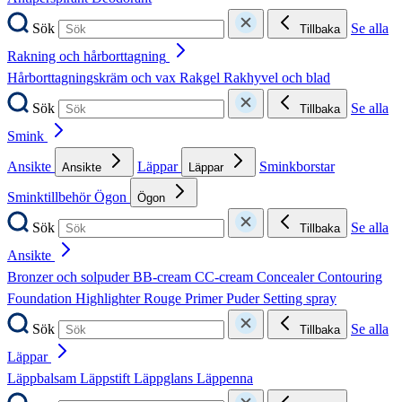
Sök
Se alla
Tillbaka
Rakning och hårborttagning
Hårborttagningskräm och vax
Rakgel
Rakhyvel och blad
Sök
Se alla
Tillbaka
Smink
Ansikte
Läppar
Sminkborstar
Ansikte
Läppar
Sminktillbehör
Ögon
Ögon
Sök
Se alla
Tillbaka
Ansikte
Bronzer och solpuder
BB-cream
CC-cream
Concealer
Contouring
Foundation
Highlighter
Rouge
Primer
Puder
Setting spray
Sök
Se alla
Tillbaka
Läppar
Läppbalsam
Läppstift
Läppglans
Läppenna