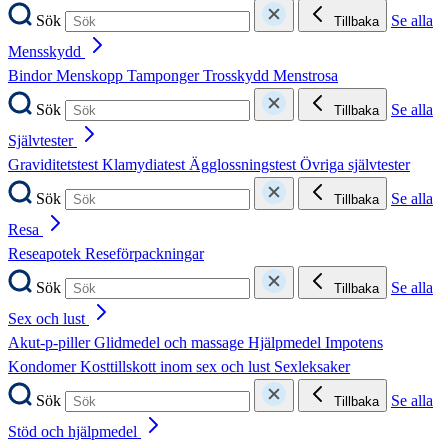
Sök
Se alla
Tillbaka
Mensskydd
Bindor
Menskopp
Tamponger
Trosskydd
Menstrosa
Sök
Se alla
Tillbaka
Självtester
Graviditetstest
Klamydiatest
Ägglossningstest
Övriga självtester
Sök
Se alla
Tillbaka
Resa
Reseapotek
Reseförpackningar
Sök
Se alla
Tillbaka
Sex och lust
Akut-p-piller
Glidmedel och massage
Hjälpmedel
Impotens
Kondomer
Kosttillskott inom sex och lust
Sexleksaker
Sök
Se alla
Tillbaka
Stöd och hjälpmedel