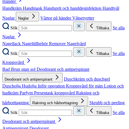
Händer
Handkräm
Handmask
Handsprit och handdesinfektion
Handtvål
Naglar
Vårtor på händer
Våtservetter
Naglar
Sök
Se alla
Tillbaka
Naglar
Nagellack
Nageltillbehör
Remover
Nagelvård
Sök
Se alla
Tillbaka
Kroppsvård
Bad
Brun utan sol
Deodorant och antiperspirant
Duschkräm och duschgel
Deodorant och antiperspirant
Duscholja
Hudolja
Inför operation
Kroppsvård för män
Lotion och
hudkräm
Parfym
Presentask kroppsvård
Rakning och
hårborttagning
Skrubb och peeling
Rakning och hårborttagning
Sök
Se alla
Tillbaka
Deodorant och antiperspirant
Antiperspirant
Deodorant