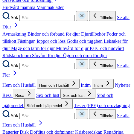
Graviditet och förlossning
Hudvård mamma
Mammakläder
Sök
Se alla
Tillbaka
Djur
Avmaskning
Bindor och förband för djur
Djurtillbehör
Foder och
tillskott
Fästingar, loppor och löss
Godis och tuggben
Leksaker för
djur
Mage och tarm för djur
Munvård för djur
Päls- och hudvård
Rädsla och oro
Sårvård för djur
Ögon och öron för djur
Sök
Se alla
Tillbaka
Fler
Hem och Hushåll
Intim
Nyheter
Hem och Hushåll
Intim
Resa
Sex och lust
Stöd och
Resa
Sex och lust
hjälpmedel
Tester (PPE) och provtagning
Stöd och hjälpmedel
Sök
Se alla
Tillbaka
Hem och Hushåll
Batterier
Disk
Doftljus och doftpinnar
Krisberedskap
Rengöring