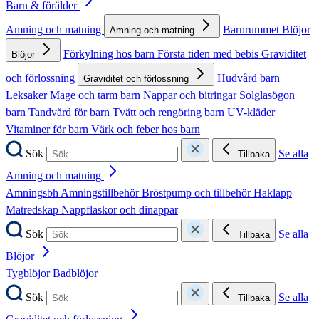
Barn & förälder
Amning och matning
Barnrummet
Blöjor
Amning och matning
Förkylning hos barn
Första tiden med bebis
Graviditet
Blöjor
och förlossning
Hudvård barn
Graviditet och förlossning
Leksaker
Mage och tarm barn
Nappar och bitringar
Solglasögon
barn
Tandvård för barn
Tvätt och rengöring barn
UV-kläder
Vitaminer för barn
Värk och feber hos barn
Sök
Se alla
Tillbaka
Amning och matning
Amningsbh
Amningstillbehör
Bröstpump och tillbehör
Haklapp
Matredskap
Nappflaskor och dinappar
Sök
Se alla
Tillbaka
Blöjor
Tygblöjor
Badblöjor
Sök
Se alla
Tillbaka