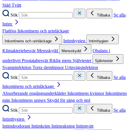
Städ
Tvätt
Sök
Se alla
Tillbaka
Intim
Flatlöss
Inkontinens och urinläckage
Intimhygien
Inkontinens och urinläckage
Intimhygien
Klimakteriebesvär
Mensskydd
Obalans i
Mensskydd
underlivet
Prostatabesvär
Riklig mens
Självtester
Självtester
Svampinfektion
Torra slemhinnor
Urinvägsinfektion
Sök
Se alla
Tillbaka
Inkontinens och urinläckage
Absorberande engångsunderkläder
Inkontinens kvinnor
Inkontinens
män
Inkontinens unisex
Skydd för säng och stol
Sök
Se alla
Tillbaka
Intimhygien
Intimdeodorant
Intimkräm
Intimrakning
Intimtvätt