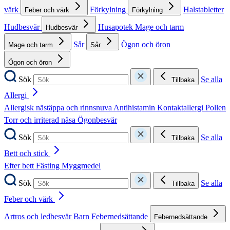
värk
Förkylning
Halstabletter
Feber och värk
Förkylning
Hudbesvär
Husapotek
Mage och tarm
Hudbesvär
Sår
Ögon och öron
Mage och tarm
Sår
Ögon och öron
Sök
Se alla
Tillbaka
Allergi
Allergisk nästäppa och rinnsnuva
Antihistamin
Kontaktallergi
Pollen
Torr och irriterad näsa
Ögonbesvär
Sök
Se alla
Tillbaka
Bett och stick
Efter bett
Fästing
Myggmedel
Sök
Se alla
Tillbaka
Feber och värk
Artros och ledbesvär
Barn
Febernedsättande
Febernedsättande