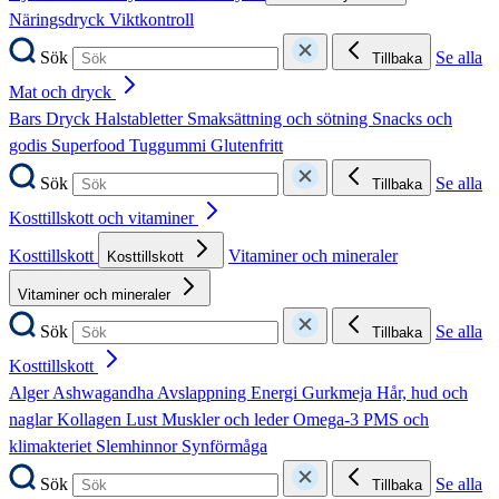
Näringsdryck
Viktkontroll
Sök
Se alla
Tillbaka
Mat och dryck
Bars
Dryck
Halstabletter
Smaksättning och sötning
Snacks och
godis
Superfood
Tuggummi
Glutenfritt
Sök
Se alla
Tillbaka
Kosttillskott och vitaminer
Kosttillskott
Vitaminer och mineraler
Kosttillskott
Vitaminer och mineraler
Sök
Se alla
Tillbaka
Kosttillskott
Alger
Ashwagandha
Avslappning
Energi
Gurkmeja
Hår, hud och
naglar
Kollagen
Lust
Muskler och leder
Omega-3
PMS och
klimakteriet
Slemhinnor
Synförmåga
Sök
Se alla
Tillbaka