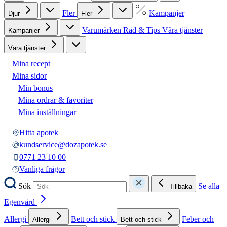
Fler
Kampanjer
Djur
Fler
Varumärken
Råd & Tips
Våra tjänster
Kampanjer
Våra tjänster
Mina recept
Mina sidor
Min bonus
Mina ordrar & favoriter
Mina inställningar
Hitta apotek
kundservice@dozapotek.se
0771 23 10 00
Vanliga frågor
Sök
Se alla
Tillbaka
Egenvård
Allergi
Bett och stick
Feber och
Allergi
Bett och stick