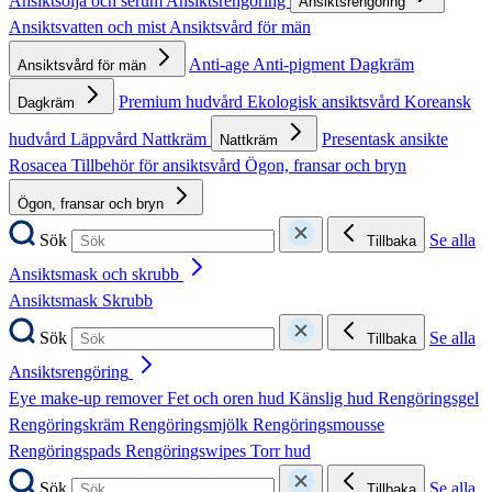
Ansiktsolja och serum
Ansiktsrengöring
Ansiktsrengöring
Ansiktsvatten och mist
Ansiktsvård för män
Anti-age
Anti-pigment
Dagkräm
Ansiktsvård för män
Premium hudvård
Ekologisk ansiktsvård
Koreansk
Dagkräm
hudvård
Läppvård
Nattkräm
Presentask ansikte
Nattkräm
Rosacea
Tillbehör för ansiktsvård
Ögon, fransar och bryn
Ögon, fransar och bryn
Sök
Se alla
Tillbaka
Ansiktsmask och skrubb
Ansiktsmask
Skrubb
Sök
Se alla
Tillbaka
Ansiktsrengöring
Eye make-up remover
Fet och oren hud
Känslig hud
Rengöringsgel
Rengöringskräm
Rengöringsmjölk
Rengöringsmousse
Rengöringspads
Rengöringswipes
Torr hud
Sök
Se alla
Tillbaka