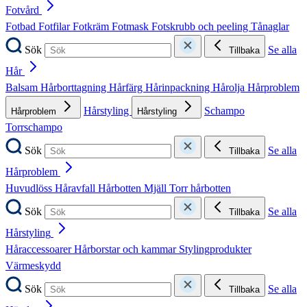
Fotvård
Fotbad
Fotfilar
Fotkräm
Fotmask
Fotskrubb och peeling
Tånaglar
Sök
Se alla
Tillbaka
Hår
Balsam
Hårborttagning
Hårfärg
Hårinpackning
Hårolja
Hårproblem
Hårstyling
Schampo
Hårproblem
Hårstyling
Torrschampo
Sök
Se alla
Tillbaka
Hårproblem
Huvudlöss
Håravfall
Hårbotten
Mjäll
Torr hårbotten
Sök
Se alla
Tillbaka
Hårstyling
Håraccessoarer
Hårborstar och kammar
Stylingprodukter
Värmeskydd
Sök
Se alla
Tillbaka