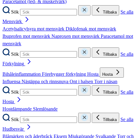
Paracetamol (led- & muskelvärk)
Sök
Se alla
Tillbaka
Mensvärk
Acetylsalicylsyra mot mensvärk
Diklofenak mot mensvärk
Ibuprofen mot mensvärk
Naproxen mot mensvärk
Paracetamol mot
mensvärk
Sök
Se alla
Tillbaka
Förkylning
Bihåleinflammation
Förebygger förkylning
Hosta
Hosta
Influensa
Nästäppa och rinnsnuva
Ont i halsen
Torr i näsan
Sök
Se alla
Tillbaka
Hosta
Hostdämpande
Slemlösande
Sök
Se alla
Tillbaka
Hudbesvär
Blåmärken och åderbråck
Eksem
Mjukgörande
Svalkande
Torr och