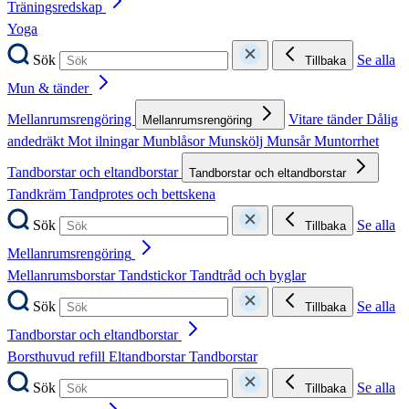
Träningsredskap
Yoga
Sök
Se alla
Tillbaka
Mun & tänder
Mellanrumsrengöring
Vitare tänder
Dålig
Mellanrumsrengöring
andedräkt
Mot ilningar
Munblåsor
Munskölj
Munsår
Muntorrhet
Tandborstar och eltandborstar
Tandborstar och eltandborstar
Tandkräm
Tandprotes och bettskena
Sök
Se alla
Tillbaka
Mellanrumsrengöring
Mellanrumsborstar
Tandstickor
Tandtråd och byglar
Sök
Se alla
Tillbaka
Tandborstar och eltandborstar
Borsthuvud refill
Eltandborstar
Tandborstar
Sök
Se alla
Tillbaka