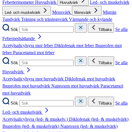
Febertermometer
Huvudvärk
Led- och muskelvärk
Huvudvärk
Mensvärk
Migrän
Led- och muskelvärk
Mensvärk
Tandvärk
Träning och träningsvärk
Värmande och kylande
Sök
Se alla
Tillbaka
Febernedsättande
Acetylsalicylsyra mot feber
Diklofenak mot feber
Ibuprofen mot
feber
Paracetamol mot feber
Sök
Se alla
Tillbaka
Huvudvärk
Acetylsalicylsyra mot huvudvärk
Diklofenak mot huvudvärk
Ibuprofen mot huvudvärk
Naproxen mot huvudvärk
Paracetamol
mot huvudvärk
Sök
Se alla
Tillbaka
Led- och muskelvärk
Acetylsalicylsyra (led- & muskelv.)
Diklofenak (led- & muskelvärk)
Ibuprofen (led- & muskelvärk)
Naproxen (led- & muskelvärk)