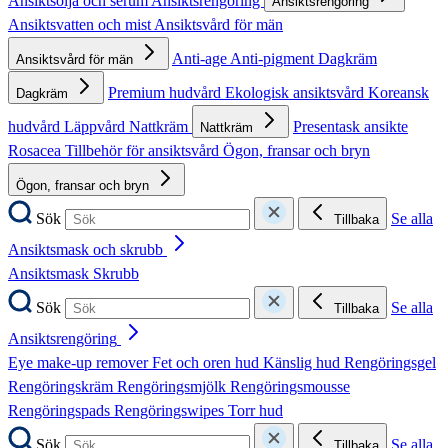
Ansiktsolja och serum
Ansiktsrengöring
Ansiktsrengöring
Ansiktsvatten och mist
Ansiktsvård för män
Anti-age
Anti-pigment
Dagkräm
Ansiktsvård för män
Premium hudvård
Ekologisk ansiktsvård
Koreansk
Dagkräm
hudvård
Läppvård
Nattkräm
Presentask ansikte
Nattkräm
Rosacea
Tillbehör för ansiktsvård
Ögon, fransar och bryn
Ögon, fransar och bryn
Sök
Se alla
Tillbaka
Ansiktsmask och skrubb
Ansiktsmask
Skrubb
Sök
Se alla
Tillbaka
Ansiktsrengöring
Eye make-up remover
Fet och oren hud
Känslig hud
Rengöringsgel
Rengöringskräm
Rengöringsmjölk
Rengöringsmousse
Rengöringspads
Rengöringswipes
Torr hud
Sök
Se alla
Tillbaka