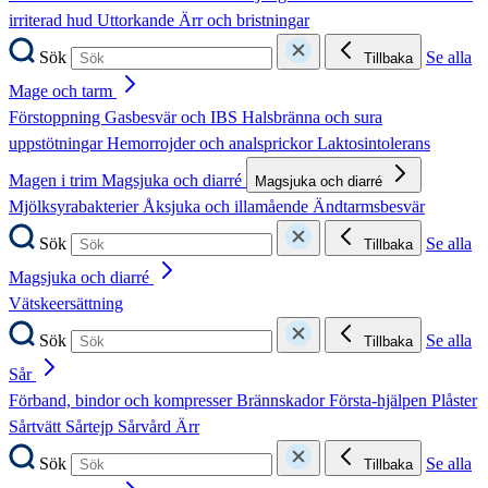
irriterad hud
Uttorkande
Ärr och bristningar
Sök
Se alla
Tillbaka
Mage och tarm
Förstoppning
Gasbesvär och IBS
Halsbränna och sura
uppstötningar
Hemorrojder och analsprickor
Laktosintolerans
Magen i trim
Magsjuka och diarré
Magsjuka och diarré
Mjölksyrabakterier
Åksjuka och illamående
Ändtarmsbesvär
Sök
Se alla
Tillbaka
Magsjuka och diarré
Vätskeersättning
Sök
Se alla
Tillbaka
Sår
Förband, bindor och kompresser
Brännskador
Första-hjälpen
Plåster
Sårtvätt
Sårtejp
Sårvård
Ärr
Sök
Se alla
Tillbaka