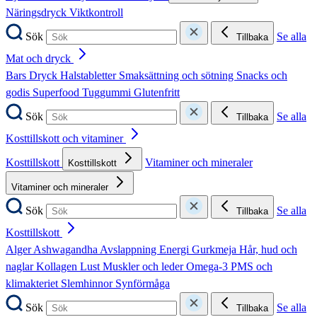
Näringsdryck
Viktkontroll
Sök
Se alla
Tillbaka
Mat och dryck
Bars
Dryck
Halstabletter
Smaksättning och sötning
Snacks och
godis
Superfood
Tuggummi
Glutenfritt
Sök
Se alla
Tillbaka
Kosttillskott och vitaminer
Kosttillskott
Vitaminer och mineraler
Kosttillskott
Vitaminer och mineraler
Sök
Se alla
Tillbaka
Kosttillskott
Alger
Ashwagandha
Avslappning
Energi
Gurkmeja
Hår, hud och
naglar
Kollagen
Lust
Muskler och leder
Omega-3
PMS och
klimakteriet
Slemhinnor
Synförmåga
Sök
Se alla
Tillbaka