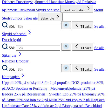
Diabetes
Doseringshjälpmedel
Handskar
Munskydd
Praktiska
hjälpmedel
Riskavfall
Skydd och stöd
Stomi
Skydd och stöd
Stödstrumpor
Säker ute
Säker ute
Sök
Se alla
Tillbaka
Skydd och stöd
Duschskydd
Sök
Se alla
Tillbaka
Säker ute
Reflexer
Broddar
Sök
Se alla
Tillbaka
Kampanjer
Upp till 40% på solskydd
3 för 2 på populära DOZ-produkter
30%
på ACO Spotless & Purifying - Medlemserbjudande!
25% på
Isadora
25% på Rosenserien + Sweden Eco
25% på Eneomey
20%
på Aptus
25% vid köp av 2 på Millu
25% vid köp av 2 på Hagi och
Lip Intimate Care
25% vid köp av 2 på Bioregena och Beachkind