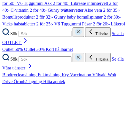
för 50:- V6 Tuggummi Ask
2 för 40:- Libresse intimservett
2 för
40:- C-vitamin
2 för 40:- Gunry tvättservetter Aloe vera
2 för 35:-
Bomullsprodukter
2 för 32:- Gunry baby bomullspinnar
2 för 30:-
Vicks halstabletter
2 för 25:- V6 Tuggummi Påsar
2 för 20:- Läkerol
Sök
Se alla
Tillbaka
OUTLET
Outlet 50%
Outlet 30%
Kort hållbarhet
Sök
Se alla
Tillbaka
Våra tjänster
Blodtrycksmätning
Fuktmätning
Kry
Vaccination
Välvald
Wolt
Drive
Öronhåltagning
Hitta apotek