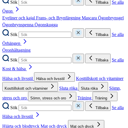
Sök
Se alla
Tillbaka
Ögon
Eyeliner och kajal
Frans- och Brynfärgning
Mascara
Ögonbrynsgel
Ögonbrynspenna
Ögonskugga
Sök
Se alla
Tillbaka
Örhängen
Öronhåltagning
Sök
Se alla
Tillbaka
Kost & hälsa
Hälsa och livsstil
Kosttillskott och vitaminer
Hälsa och livsstil
Sluta röka
Sömn,
Kosttillskott och vitaminer
Sluta röka
stress och oro
Träning
Sömn, stress och oro
Träning
Sök
Se alla
Tillbaka
Hälsa och livsstil
Hjärta och blodtryck
Mat och dryck
Mat och dryck