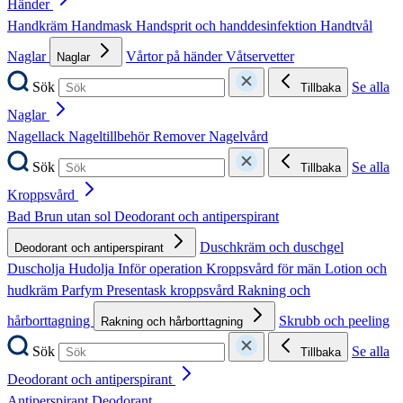
Händer
Handkräm
Handmask
Handsprit och handdesinfektion
Handtvål
Naglar
Vårtor på händer
Våtservetter
Naglar
Sök
Se alla
Tillbaka
Naglar
Nagellack
Nageltillbehör
Remover
Nagelvård
Sök
Se alla
Tillbaka
Kroppsvård
Bad
Brun utan sol
Deodorant och antiperspirant
Duschkräm och duschgel
Deodorant och antiperspirant
Duscholja
Hudolja
Inför operation
Kroppsvård för män
Lotion och
hudkräm
Parfym
Presentask kroppsvård
Rakning och
hårborttagning
Skrubb och peeling
Rakning och hårborttagning
Sök
Se alla
Tillbaka
Deodorant och antiperspirant
Antiperspirant
Deodorant