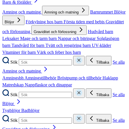
Barn & förälder
Amning och matning
Barnrummet
Blöjor
Amning och matning
Förkylning hos barn
Första tiden med bebis
Graviditet
Blöjor
och förlossning
Hudvård barn
Graviditet och förlossning
Leksaker
Mage och tarm barn
Nappar och bitringar
Solglasögon
barn
Tandvård för barn
Tvätt och rengöring barn
UV-kläder
Vitaminer för barn
Värk och feber hos barn
Sök
Se alla
Tillbaka
Amning och matning
Amningsbh
Amningstillbehör
Bröstpump och tillbehör
Haklapp
Matredskap
Nappflaskor och dinappar
Sök
Se alla
Tillbaka
Blöjor
Tygblöjor
Badblöjor
Sök
Se alla
Tillbaka