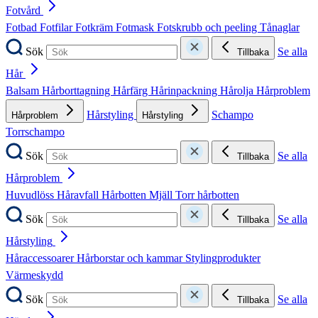
Fotvård
Fotbad
Fotfilar
Fotkräm
Fotmask
Fotskrubb och peeling
Tånaglar
Sök
Se alla
Tillbaka
Hår
Balsam
Hårborttagning
Hårfärg
Hårinpackning
Hårolja
Hårproblem
Hårstyling
Schampo
Hårproblem
Hårstyling
Torrschampo
Sök
Se alla
Tillbaka
Hårproblem
Huvudlöss
Håravfall
Hårbotten
Mjäll
Torr hårbotten
Sök
Se alla
Tillbaka
Hårstyling
Håraccessoarer
Hårborstar och kammar
Stylingprodukter
Värmeskydd
Sök
Se alla
Tillbaka