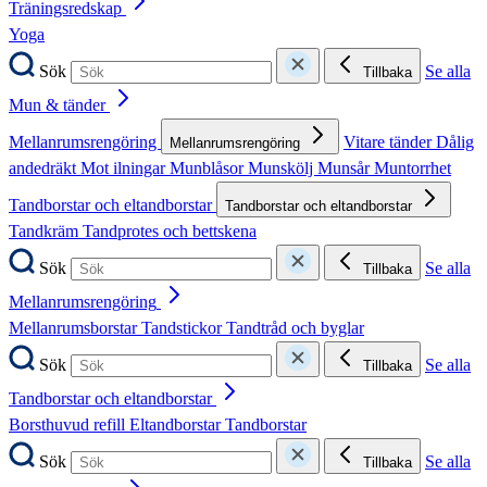
Träningsredskap
Yoga
Sök
Se alla
Tillbaka
Mun & tänder
Mellanrumsrengöring
Vitare tänder
Dålig
Mellanrumsrengöring
andedräkt
Mot ilningar
Munblåsor
Munskölj
Munsår
Muntorrhet
Tandborstar och eltandborstar
Tandborstar och eltandborstar
Tandkräm
Tandprotes och bettskena
Sök
Se alla
Tillbaka
Mellanrumsrengöring
Mellanrumsborstar
Tandstickor
Tandtråd och byglar
Sök
Se alla
Tillbaka
Tandborstar och eltandborstar
Borsthuvud refill
Eltandborstar
Tandborstar
Sök
Se alla
Tillbaka