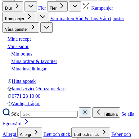
Fler
Kampanjer
Djur
Fler
Varumärken
Råd & Tips
Våra tjänster
Kampanjer
Våra tjänster
Mina recept
Mina sidor
Min bonus
Mina ordrar & favoriter
Mina inställningar
Hitta apotek
kundservice@dozapotek.se
0771 23 10 00
Vanliga frågor
Sök
Se alla
Tillbaka
Egenvård
Allergi
Bett och stick
Feber och
Allergi
Bett och stick