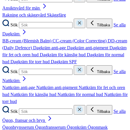
Ansiktsvård för män
Rakning och skäggvård
Skäggfärg
Sök
Se alla
Tillbaka
Dagkräm
BB-cream (Blemish Balm)
CC-cream (Color Correcting)
DD-cream
(Daily Defence)
Dagkräm anti-age
Dagkräm anti-pigment
Dagkräm
för fet och oren hud
Dagkräm för känslig hud
Dagkräm för normal
hud
Dagkräm för torr hud
Dagkräm SPF
Sök
Se alla
Tillbaka
Nattkräm
Nattkräm anti-age
Nattkräm anti-pigment
Nattkräm för fet och oren
hud
Nattkräm för känslig hud
Nattkräm för normal hud
Nattkräm för
torr hud
Sök
Se alla
Tillbaka
Ögon, fransar och bryn
Ögonbrynsserum
Ögonfransserum
Ögonkräm
Ögonmask