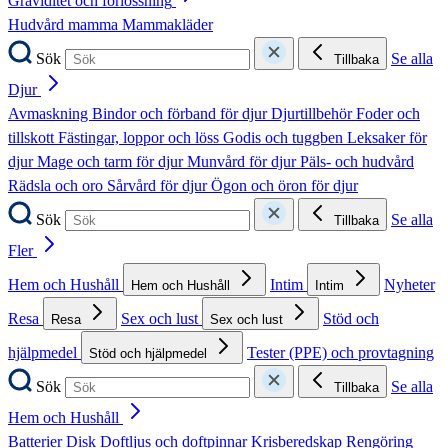
Graviditet och förlossning
Hudvård mamma
Mammakläder
Sök
Se alla
Tillbaka
Djur
Avmaskning
Bindor och förband för djur
Djurtillbehör
Foder och
tillskott
Fästingar, loppor och löss
Godis och tuggben
Leksaker för
djur
Mage och tarm för djur
Munvård för djur
Päls- och hudvård
Rädsla och oro
Sårvård för djur
Ögon och öron för djur
Sök
Se alla
Tillbaka
Fler
Hem och Hushåll
Intim
Nyheter
Hem och Hushåll
Intim
Resa
Sex och lust
Stöd och
Resa
Sex och lust
hjälpmedel
Tester (PPE) och provtagning
Stöd och hjälpmedel
Sök
Se alla
Tillbaka
Hem och Hushåll
Batterier
Disk
Doftljus och doftpinnar
Krisberedskap
Rengöring