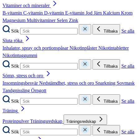
Vitaminer och mineraler
B-vitamin
C-vitamin
D-vitamin
E-vitamin
Jod
Järn
Kalcium
Krom
Magnesium
Multivitaminer
Selen
Zink
Sök
Se alla
Tillbaka
Sluta röka
Inhalator, spray och portionspåsar
Nikotinplåster
Nikotintabletter
Nikotintuggummi
Sök
Se alla
Tillbaka
Sömn, stress och oro
Insomningsbesvär
Nedstämdhet, stress och oro
Snarkning
Sovmask
Tandgnissling
Örngott
Sök
Se alla
Tillbaka
Träning
Proteinpulver
Träningsredskap
Träningsredskap
Sök
Se alla
Tillbaka