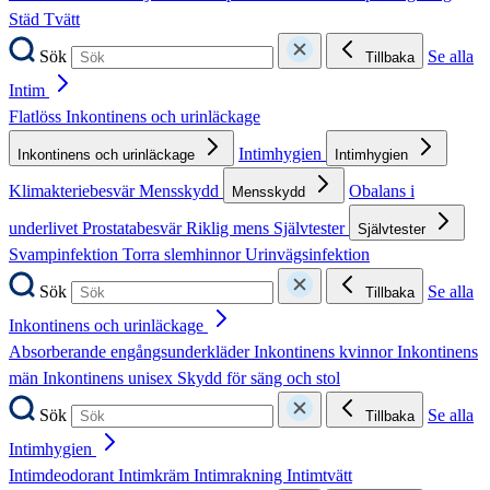
Städ
Tvätt
Sök
Se alla
Tillbaka
Intim
Flatlöss
Inkontinens och urinläckage
Intimhygien
Inkontinens och urinläckage
Intimhygien
Klimakteriebesvär
Mensskydd
Obalans i
Mensskydd
underlivet
Prostatabesvär
Riklig mens
Självtester
Självtester
Svampinfektion
Torra slemhinnor
Urinvägsinfektion
Sök
Se alla
Tillbaka
Inkontinens och urinläckage
Absorberande engångsunderkläder
Inkontinens kvinnor
Inkontinens
män
Inkontinens unisex
Skydd för säng och stol
Sök
Se alla
Tillbaka
Intimhygien
Intimdeodorant
Intimkräm
Intimrakning
Intimtvätt