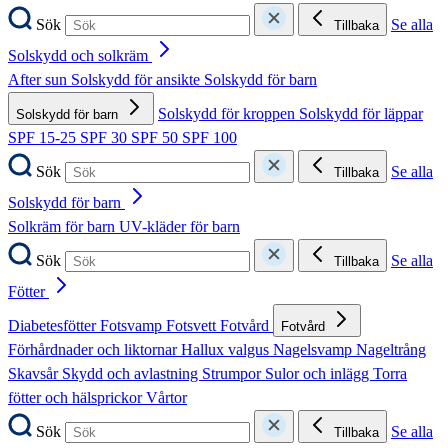
Sök
Se alla
Tillbaka
Solskydd och solkräm
After sun
Solskydd för ansikte
Solskydd för barn
Solskydd för kroppen
Solskydd för läppar
Solskydd för barn
SPF 15-25
SPF 30
SPF 50
SPF 100
Sök
Se alla
Tillbaka
Solskydd för barn
Solkräm för barn
UV-kläder för barn
Sök
Se alla
Tillbaka
Fötter
Diabetesfötter
Fotsvamp
Fotsvett
Fotvård
Fotvård
Förhårdnader och liktornar
Hallux valgus
Nagelsvamp
Nageltrång
Skavsår
Skydd och avlastning
Strumpor
Sulor och inlägg
Torra
fötter och hälsprickor
Vårtor
Sök
Se alla
Tillbaka