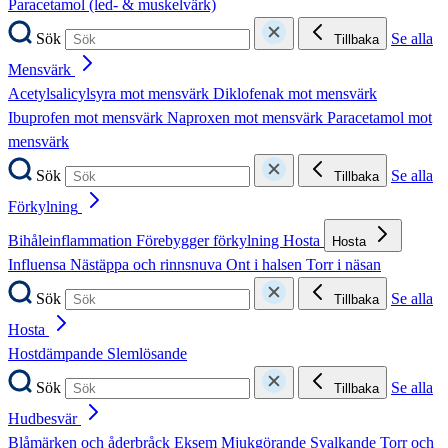
Paracetamol (led- & muskelvärk)
Sök
Se alla
Tillbaka
Mensvärk
Acetylsalicylsyra mot mensvärk
Diklofenak mot mensvärk
Ibuprofen mot mensvärk
Naproxen mot mensvärk
Paracetamol mot
mensvärk
Sök
Se alla
Tillbaka
Förkylning
Bihåleinflammation
Förebygger förkylning
Hosta
Hosta
Influensa
Nästäppa och rinnsnuva
Ont i halsen
Torr i näsan
Sök
Se alla
Tillbaka
Hosta
Hostdämpande
Slemlösande
Sök
Se alla
Tillbaka
Hudbesvär
Blåmärken och åderbråck
Eksem
Mjukgörande
Svalkande
Torr och