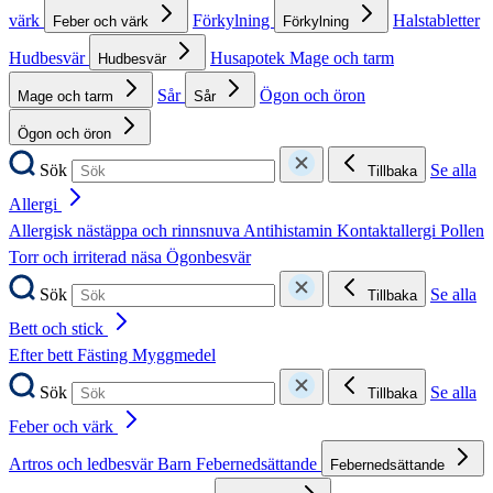
värk
Förkylning
Halstabletter
Feber och värk
Förkylning
Hudbesvär
Husapotek
Mage och tarm
Hudbesvär
Sår
Ögon och öron
Mage och tarm
Sår
Ögon och öron
Sök
Se alla
Tillbaka
Allergi
Allergisk nästäppa och rinnsnuva
Antihistamin
Kontaktallergi
Pollen
Torr och irriterad näsa
Ögonbesvär
Sök
Se alla
Tillbaka
Bett och stick
Efter bett
Fästing
Myggmedel
Sök
Se alla
Tillbaka
Feber och värk
Artros och ledbesvär
Barn
Febernedsättande
Febernedsättande