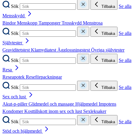
Sök
Se alla
Tillbaka
Mensskydd
Bindor
Menskopp
Tamponger
Trosskydd
Menstrosa
Sök
Se alla
Tillbaka
Självtester
Graviditetstest
Klamydiatest
Ägglossningstest
Övriga självtester
Sök
Se alla
Tillbaka
Resa
Reseapotek
Reseförpackningar
Sök
Se alla
Tillbaka
Sex och lust
Akut-p-piller
Glidmedel och massage
Hjälpmedel
Impotens
Kondomer
Kosttillskott inom sex och lust
Sexleksaker
Sök
Se alla
Tillbaka
Stöd och hjälpmedel