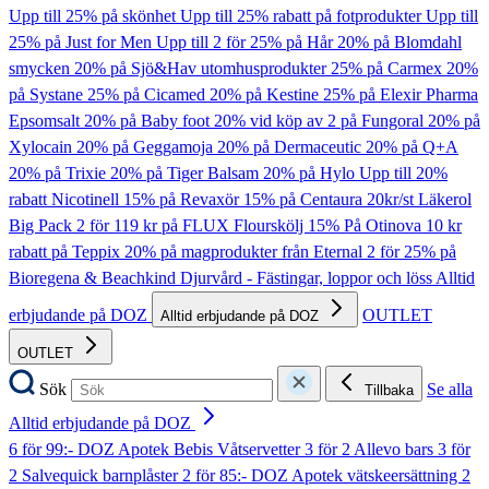
Upp till 25% på skönhet
Upp till 25% rabatt på fotprodukter
Upp till
25% på Just for Men
Upp till 2 för 25% på Hår
20% på Blomdahl
smycken
20% på Sjö&Hav utomhusprodukter
25% på Carmex
20%
på Systane
25% på Cicamed
20% på Kestine
25% på Elexir Pharma
Epsomsalt
20% på Baby foot
20% vid köp av 2 på Fungoral
20% på
Xylocain
20% på Geggamoja
20% på Dermaceutic
20% på Q+A
20% på Trixie
20% på Tiger Balsam
20% på Hylo
Upp till 20%
rabatt Nicotinell
15% på Revaxör
15% på Centaura
20kr/st Läkerol
Big Pack
2 för 119 kr på FLUX Flourskölj
15% På Otinova
10 kr
rabatt på Teppix
20% på magprodukter från Eternal
2 för 25% på
Bioregena & Beachkind
Djurvård - Fästingar, loppor och löss
Alltid
erbjudande på DOZ
OUTLET
Alltid erbjudande på DOZ
OUTLET
Sök
Se alla
Tillbaka
Alltid erbjudande på DOZ
6 för 99:- DOZ Apotek Bebis Våtservetter
3 för 2 Allevo bars
3 för
2 Salvequick barnplåster
2 för 85:- DOZ Apotek vätskeersättning
2