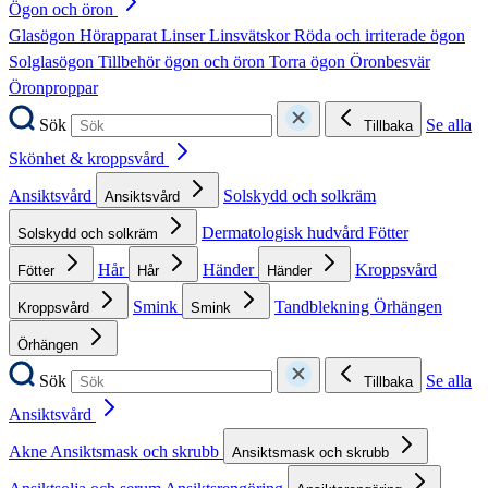
Ögon och öron
Glasögon
Hörapparat
Linser
Linsvätskor
Röda och irriterade ögon
Solglasögon
Tillbehör ögon och öron
Torra ögon
Öronbesvär
Öronproppar
Sök
Se alla
Tillbaka
Skönhet & kroppsvård
Ansiktsvård
Solskydd och solkräm
Ansiktsvård
Dermatologisk hudvård
Fötter
Solskydd och solkräm
Hår
Händer
Kroppsvård
Fötter
Hår
Händer
Smink
Tandblekning
Örhängen
Kroppsvård
Smink
Örhängen
Sök
Se alla
Tillbaka
Ansiktsvård
Akne
Ansiktsmask och skrubb
Ansiktsmask och skrubb