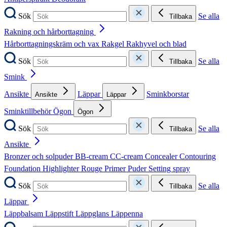
Sök
Se alla
Tillbaka
Rakning och hårborttagning
Hårborttagningskräm och vax
Rakgel
Rakhyvel och blad
Sök
Se alla
Tillbaka
Smink
Ansikte
Läppar
Sminkborstar
Ansikte
Läppar
Sminktillbehör
Ögon
Ögon
Sök
Se alla
Tillbaka
Ansikte
Bronzer och solpuder
BB-cream
CC-cream
Concealer
Contouring
Foundation
Highlighter
Rouge
Primer
Puder
Setting spray
Sök
Se alla
Tillbaka
Läppar
Läppbalsam
Läppstift
Läppglans
Läppenna