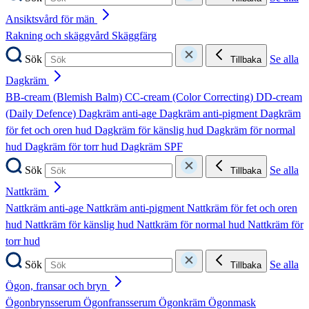
Ansiktsvård för män
Rakning och skäggvård
Skäggfärg
Sök
Se alla
Tillbaka
Dagkräm
BB-cream (Blemish Balm)
CC-cream (Color Correcting)
DD-cream
(Daily Defence)
Dagkräm anti-age
Dagkräm anti-pigment
Dagkräm
för fet och oren hud
Dagkräm för känslig hud
Dagkräm för normal
hud
Dagkräm för torr hud
Dagkräm SPF
Sök
Se alla
Tillbaka
Nattkräm
Nattkräm anti-age
Nattkräm anti-pigment
Nattkräm för fet och oren
hud
Nattkräm för känslig hud
Nattkräm för normal hud
Nattkräm för
torr hud
Sök
Se alla
Tillbaka
Ögon, fransar och bryn
Ögonbrynsserum
Ögonfransserum
Ögonkräm
Ögonmask