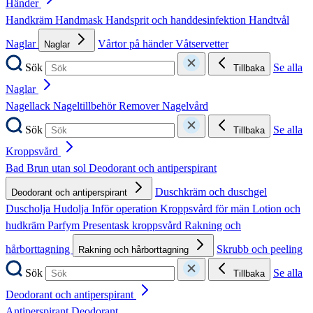
Händer
Handkräm
Handmask
Handsprit och handdesinfektion
Handtvål
Naglar
Vårtor på händer
Våtservetter
Naglar
Sök
Se alla
Tillbaka
Naglar
Nagellack
Nageltillbehör
Remover
Nagelvård
Sök
Se alla
Tillbaka
Kroppsvård
Bad
Brun utan sol
Deodorant och antiperspirant
Duschkräm och duschgel
Deodorant och antiperspirant
Duscholja
Hudolja
Inför operation
Kroppsvård för män
Lotion och
hudkräm
Parfym
Presentask kroppsvård
Rakning och
hårborttagning
Skrubb och peeling
Rakning och hårborttagning
Sök
Se alla
Tillbaka
Deodorant och antiperspirant
Antiperspirant
Deodorant