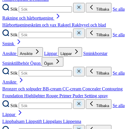
Sök
Se alla
Tillbaka
Rakning och hårborttagning
Hårborttagningskräm och vax
Rakgel
Rakhyvel och blad
Sök
Se alla
Tillbaka
Smink
Ansikte
Läppar
Sminkborstar
Ansikte
Läppar
Sminktillbehör
Ögon
Ögon
Sök
Se alla
Tillbaka
Ansikte
Bronzer och solpuder
BB-cream
CC-cream
Concealer
Contouring
Foundation
Highlighter
Rouge
Primer
Puder
Setting spray
Sök
Se alla
Tillbaka
Läppar
Läppbalsam
Läppstift
Läppglans
Läppenna