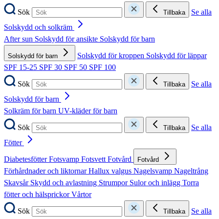
Sök
Se alla
Tillbaka
Solskydd och solkräm
After sun
Solskydd för ansikte
Solskydd för barn
Solskydd för kroppen
Solskydd för läppar
Solskydd för barn
SPF 15-25
SPF 30
SPF 50
SPF 100
Sök
Se alla
Tillbaka
Solskydd för barn
Solkräm för barn
UV-kläder för barn
Sök
Se alla
Tillbaka
Fötter
Diabetesfötter
Fotsvamp
Fotsvett
Fotvård
Fotvård
Förhårdnader och liktornar
Hallux valgus
Nagelsvamp
Nageltrång
Skavsår
Skydd och avlastning
Strumpor
Sulor och inlägg
Torra
fötter och hälsprickor
Vårtor
Sök
Se alla
Tillbaka