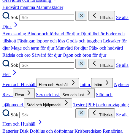
Graviditet och förlossning
Hudvård mamma
Mammakläder
Sök
Se alla
Tillbaka
Djur
Avmaskning
Bindor och förband för djur
Djurtillbehör
Foder och
tillskott
Fästingar, loppor och löss
Godis och tuggben
Leksaker för
djur
Mage och tarm för djur
Munvård för djur
Päls- och hudvård
Rädsla och oro
Sårvård för djur
Ögon och öron för djur
Sök
Se alla
Tillbaka
Fler
Hem och Hushåll
Intim
Nyheter
Hem och Hushåll
Intim
Resa
Sex och lust
Stöd och
Resa
Sex och lust
hjälpmedel
Tester (PPE) och provtagning
Stöd och hjälpmedel
Sök
Se alla
Tillbaka
Hem och Hushåll
Batterier
Disk
Doftljus och doftpinnar
Krisberedskap
Rengöring