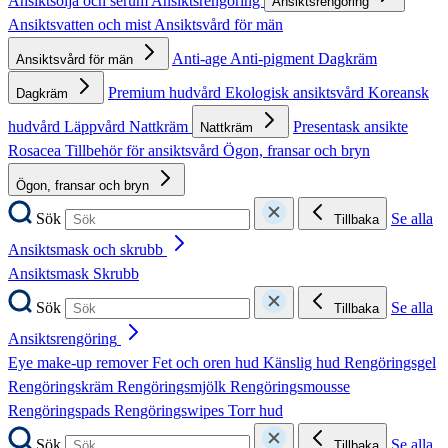
Ansiktsolja och serum
Ansiktsrengöring
Ansiktsrengöring
Ansiktsvatten och mist
Ansiktsvård för män
Anti-age
Anti-pigment
Dagkräm
Ansiktsvård för män
Premium hudvård
Ekologisk ansiktsvård
Koreansk
Dagkräm
hudvård
Läppvård
Nattkräm
Presentask ansikte
Nattkräm
Rosacea
Tillbehör för ansiktsvård
Ögon, fransar och bryn
Ögon, fransar och bryn
Sök
Se alla
Tillbaka
Ansiktsmask och skrubb
Ansiktsmask
Skrubb
Sök
Se alla
Tillbaka
Ansiktsrengöring
Eye make-up remover
Fet och oren hud
Känslig hud
Rengöringsgel
Rengöringskräm
Rengöringsmjölk
Rengöringsmousse
Rengöringspads
Rengöringswipes
Torr hud
Sök
Se alla
Tillbaka