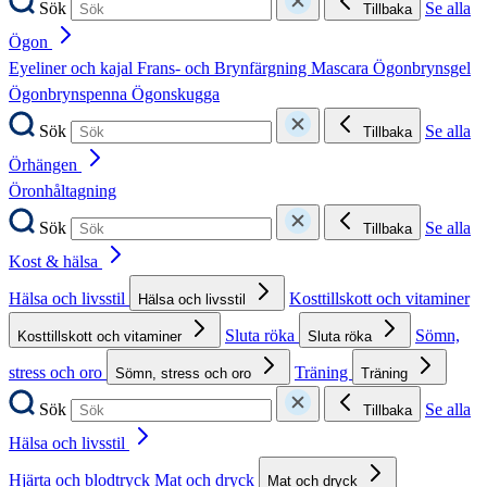
Sök
Se alla
Tillbaka
Ögon
Eyeliner och kajal
Frans- och Brynfärgning
Mascara
Ögonbrynsgel
Ögonbrynspenna
Ögonskugga
Sök
Se alla
Tillbaka
Örhängen
Öronhåltagning
Sök
Se alla
Tillbaka
Kost & hälsa
Hälsa och livsstil
Kosttillskott och vitaminer
Hälsa och livsstil
Sluta röka
Sömn,
Kosttillskott och vitaminer
Sluta röka
stress och oro
Träning
Sömn, stress och oro
Träning
Sök
Se alla
Tillbaka
Hälsa och livsstil
Hjärta och blodtryck
Mat och dryck
Mat och dryck