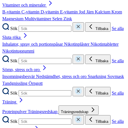
Vitaminer och mineraler
B-vitamin
C-vitamin
D-vitamin
E-vitamin
Jod
Järn
Kalcium
Krom
Magnesium
Multivitaminer
Selen
Zink
Sök
Se alla
Tillbaka
Sluta röka
Inhalator, spray och portionspåsar
Nikotinplåster
Nikotintabletter
Nikotintuggummi
Sök
Se alla
Tillbaka
Sömn, stress och oro
Insomningsbesvär
Nedstämdhet, stress och oro
Snarkning
Sovmask
Tandgnissling
Örngott
Sök
Se alla
Tillbaka
Träning
Proteinpulver
Träningsredskap
Träningsredskap
Sök
Se alla
Tillbaka