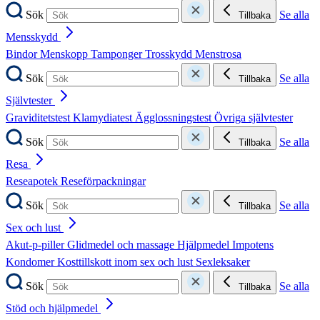
Sök
Se alla
Tillbaka
Mensskydd
Bindor
Menskopp
Tamponger
Trosskydd
Menstrosa
Sök
Se alla
Tillbaka
Självtester
Graviditetstest
Klamydiatest
Ägglossningstest
Övriga självtester
Sök
Se alla
Tillbaka
Resa
Reseapotek
Reseförpackningar
Sök
Se alla
Tillbaka
Sex och lust
Akut-p-piller
Glidmedel och massage
Hjälpmedel
Impotens
Kondomer
Kosttillskott inom sex och lust
Sexleksaker
Sök
Se alla
Tillbaka
Stöd och hjälpmedel