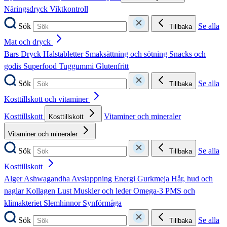
Näringsdryck
Viktkontroll
Sök
Se alla
Tillbaka
Mat och dryck
Bars
Dryck
Halstabletter
Smaksättning och sötning
Snacks och
godis
Superfood
Tuggummi
Glutenfritt
Sök
Se alla
Tillbaka
Kosttillskott och vitaminer
Kosttillskott
Vitaminer och mineraler
Kosttillskott
Vitaminer och mineraler
Sök
Se alla
Tillbaka
Kosttillskott
Alger
Ashwagandha
Avslappning
Energi
Gurkmeja
Hår, hud och
naglar
Kollagen
Lust
Muskler och leder
Omega-3
PMS och
klimakteriet
Slemhinnor
Synförmåga
Sök
Se alla
Tillbaka