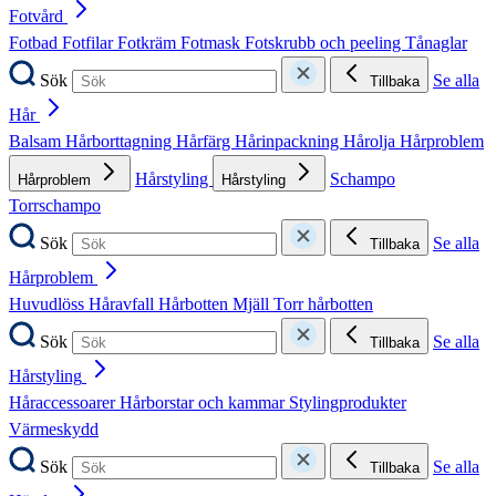
Fotvård
Fotbad
Fotfilar
Fotkräm
Fotmask
Fotskrubb och peeling
Tånaglar
Sök
Se alla
Tillbaka
Hår
Balsam
Hårborttagning
Hårfärg
Hårinpackning
Hårolja
Hårproblem
Hårstyling
Schampo
Hårproblem
Hårstyling
Torrschampo
Sök
Se alla
Tillbaka
Hårproblem
Huvudlöss
Håravfall
Hårbotten
Mjäll
Torr hårbotten
Sök
Se alla
Tillbaka
Hårstyling
Håraccessoarer
Hårborstar och kammar
Stylingprodukter
Värmeskydd
Sök
Se alla
Tillbaka