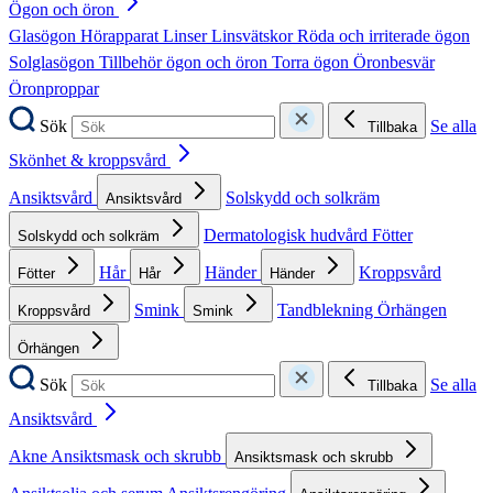
Ögon och öron
Glasögon
Hörapparat
Linser
Linsvätskor
Röda och irriterade ögon
Solglasögon
Tillbehör ögon och öron
Torra ögon
Öronbesvär
Öronproppar
Sök
Se alla
Tillbaka
Skönhet & kroppsvård
Ansiktsvård
Solskydd och solkräm
Ansiktsvård
Dermatologisk hudvård
Fötter
Solskydd och solkräm
Hår
Händer
Kroppsvård
Fötter
Hår
Händer
Smink
Tandblekning
Örhängen
Kroppsvård
Smink
Örhängen
Sök
Se alla
Tillbaka
Ansiktsvård
Akne
Ansiktsmask och skrubb
Ansiktsmask och skrubb