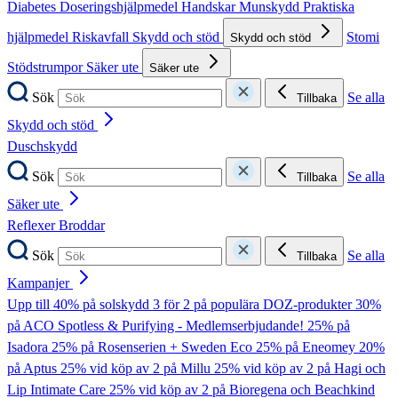
Diabetes
Doseringshjälpmedel
Handskar
Munskydd
Praktiska
hjälpmedel
Riskavfall
Skydd och stöd
Stomi
Skydd och stöd
Stödstrumpor
Säker ute
Säker ute
Sök
Se alla
Tillbaka
Skydd och stöd
Duschskydd
Sök
Se alla
Tillbaka
Säker ute
Reflexer
Broddar
Sök
Se alla
Tillbaka
Kampanjer
Upp till 40% på solskydd
3 för 2 på populära DOZ-produkter
30%
på ACO Spotless & Purifying - Medlemserbjudande!
25% på
Isadora
25% på Rosenserien + Sweden Eco
25% på Eneomey
20%
på Aptus
25% vid köp av 2 på Millu
25% vid köp av 2 på Hagi och
Lip Intimate Care
25% vid köp av 2 på Bioregena och Beachkind