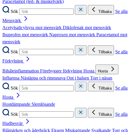
Paracetamol (led- & muskelvärk)
Sök
Se alla
Tillbaka
Mensvärk
Acetylsalicylsyra mot mensvärk
Diklofenak mot mensvärk
Ibuprofen mot mensvärk
Naproxen mot mensvärk
Paracetamol mot
mensvärk
Sök
Se alla
Tillbaka
Förkylning
Bihåleinflammation
Förebygger förkylning
Hosta
Hosta
Influensa
Nästäppa och rinnsnuva
Ont i halsen
Torr i näsan
Sök
Se alla
Tillbaka
Hosta
Hostdämpande
Slemlösande
Sök
Se alla
Tillbaka
Hudbesvär
Blåmärken och åderbråck
Eksem
Mjukgörande
Svalkande
Torr och