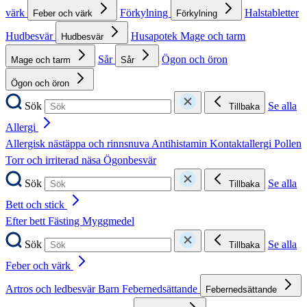
värk
Förkylning
Halstabletter
Feber och värk
Förkylning
Hudbesvär
Husapotek
Mage och tarm
Hudbesvär
Sår
Ögon och öron
Mage och tarm
Sår
Ögon och öron
Sök
Se alla
Tillbaka
Allergi
Allergisk nästäppa och rinnsnuva
Antihistamin
Kontaktallergi
Pollen
Torr och irriterad näsa
Ögonbesvär
Sök
Se alla
Tillbaka
Bett och stick
Efter bett
Fästing
Myggmedel
Sök
Se alla
Tillbaka
Feber och värk
Artros och ledbesvär
Barn
Febernedsättande
Febernedsättande