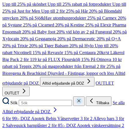
Upp till 25% på skönhet
Upp till 25% rabatt på fotprodukter
Upp till
25% på Just for Men
Upp till 2 för 25% på Hår
20% på Blomdahl
smycken
20% på Sjö&Hav utomhusprodukter
25% på Carmex
20%
på Systane
25% på Cicamed
20% på Kestine
25% på Elexir Pharma
Epsomsalt
20% på Baby foot
20% vid köp av 2 på Fungoral
20% på
Xylocain
20% på Geggamoja
20% på Dermaceutic
20% på Q+A
20% på Trixie
20% på Tiger Balsam
20% på Hylo
Upp till 20%
rabatt Nicotinell
15% på Revaxör
15% på Centaura
20kr/st Läkerol
Big Pack
2 för 119 kr på FLUX Flourskölj
15% På Otinova
10 kr
rabatt på Teppix
20% på magprodukter från Eternal
2 för 25% på
Bioregena & Beachkind
Djurvård - Fästingar, loppor och löss
Alltid
erbjudande på DOZ
OUTLET
Alltid erbjudande på DOZ
OUTLET
Sök
Se alla
Tillbaka
Alltid erbjudande på DOZ
6 för 99:- DOZ Apotek Bebis Våtservetter
3 för 2 Allevo bars
3 för
2 Salvequick barnplåster
2 för 85:- DOZ Apotek vätskeersättning
2