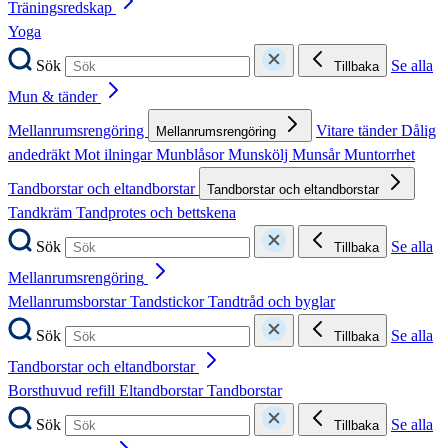
Träningsredskap
Yoga
Sök
Se alla
Tillbaka
Mun & tänder
Mellanrumsrengöring
Vitare tänder
Dålig
Mellanrumsrengöring
andedräkt
Mot ilningar
Munblåsor
Munskölj
Munsår
Muntorrhet
Tandborstar och eltandborstar
Tandborstar och eltandborstar
Tandkräm
Tandprotes och bettskena
Sök
Se alla
Tillbaka
Mellanrumsrengöring
Mellanrumsborstar
Tandstickor
Tandtråd och byglar
Sök
Se alla
Tillbaka
Tandborstar och eltandborstar
Borsthuvud refill
Eltandborstar
Tandborstar
Sök
Se alla
Tillbaka