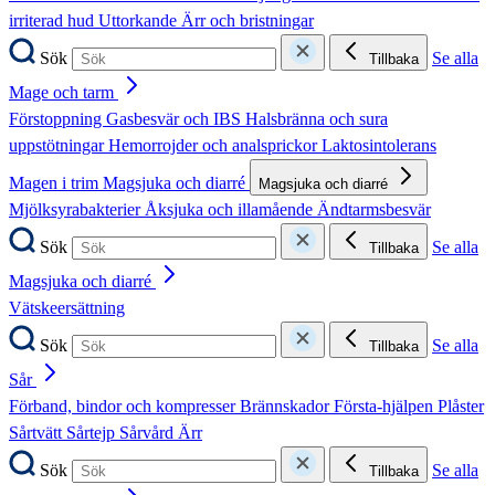
irriterad hud
Uttorkande
Ärr och bristningar
Sök
Se alla
Tillbaka
Mage och tarm
Förstoppning
Gasbesvär och IBS
Halsbränna och sura
uppstötningar
Hemorrojder och analsprickor
Laktosintolerans
Magen i trim
Magsjuka och diarré
Magsjuka och diarré
Mjölksyrabakterier
Åksjuka och illamående
Ändtarmsbesvär
Sök
Se alla
Tillbaka
Magsjuka och diarré
Vätskeersättning
Sök
Se alla
Tillbaka
Sår
Förband, bindor och kompresser
Brännskador
Första-hjälpen
Plåster
Sårtvätt
Sårtejp
Sårvård
Ärr
Sök
Se alla
Tillbaka