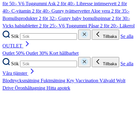
för 50:- V6 Tuggummi Ask
2 för 40:- Libresse intimservett
2 för
40:- C-vitamin
2 för 40:- Gunry tvättservetter Aloe vera
2 för 35:-
Bomullsprodukter
2 för 32:- Gunry baby bomullspinnar
2 för 30:-
Vicks halstabletter
2 för 25:- V6 Tuggummi Påsar
2 för 20:- Läkerol
Sök
Se alla
Tillbaka
OUTLET
Outlet 50%
Outlet 30%
Kort hållbarhet
Sök
Se alla
Tillbaka
Våra tjänster
Blodtrycksmätning
Fuktmätning
Kry
Vaccination
Välvald
Wolt
Drive
Öronhåltagning
Hitta apotek