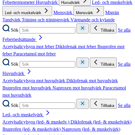
Febertermometer
Huvudvärk
Led- och muskelvärk
Huvudvärk
Mensvärk
Migrän
Led- och muskelvärk
Mensvärk
Tandvärk
Träning och träningsvärk
Värmande och kylande
Sök
Se alla
Tillbaka
Febernedsättande
Acetylsalicylsyra mot feber
Diklofenak mot feber
Ibuprofen mot
feber
Paracetamol mot feber
Sök
Se alla
Tillbaka
Huvudvärk
Acetylsalicylsyra mot huvudvärk
Diklofenak mot huvudvärk
Ibuprofen mot huvudvärk
Naproxen mot huvudvärk
Paracetamol
mot huvudvärk
Sök
Se alla
Tillbaka
Led- och muskelvärk
Acetylsalicylsyra (led- & muskelv.)
Diklofenak (led- & muskelvärk)
Ibuprofen (led- & muskelvärk)
Naproxen (led- & muskelvärk)