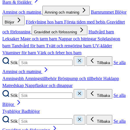
Barn & förälder
Amning och matning
Barnrummet
Blöjor
Amning och matning
Förkylning hos barn
Första tiden med bebis
Graviditet
Blöjor
och förlossning
Hudvård barn
Graviditet och förlossning
Leksaker
Mage och tarm barn
Nappar och bitringar
Solglasögon
barn
Tandvård för barn
Tvätt och rengöring barn
UV-kläder
Vitaminer för barn
Värk och feber hos barn
Sök
Se alla
Tillbaka
Amning och matning
Amningsbh
Amningstillbehör
Bröstpump och tillbehör
Haklapp
Matredskap
Nappflaskor och dinappar
Sök
Se alla
Tillbaka
Blöjor
Tygblöjor
Badblöjor
Sök
Se alla
Tillbaka