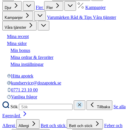
Fler
Kampanjer
Djur
Fler
Varumärken
Råd & Tips
Våra tjänster
Kampanjer
Våra tjänster
Mina recept
Mina sidor
Min bonus
Mina ordrar & favoriter
Mina inställningar
Hitta apotek
kundservice@dozapotek.se
0771 23 10 00
Vanliga frågor
Sök
Se alla
Tillbaka
Egenvård
Allergi
Bett och stick
Feber och
Allergi
Bett och stick