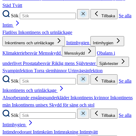
Städ
Tvätt
Sök
Se alla
Tillbaka
Intim
Flatlöss
Inkontinens och urinläckage
Intimhygien
Inkontinens och urinläckage
Intimhygien
Klimakteriebesvär
Mensskydd
Obalans i
Mensskydd
underlivet
Prostatabesvär
Riklig mens
Självtester
Självtester
Svampinfektion
Torra slemhinnor
Urinvägsinfektion
Sök
Se alla
Tillbaka
Inkontinens och urinläckage
Absorberande engångsunderkläder
Inkontinens kvinnor
Inkontinens
män
Inkontinens unisex
Skydd för säng och stol
Sök
Se alla
Tillbaka
Intimhygien
Intimdeodorant
Intimkräm
Intimrakning
Intimtvätt