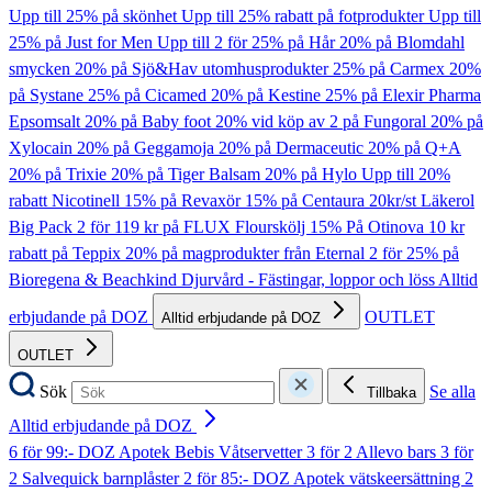
Upp till 25% på skönhet
Upp till 25% rabatt på fotprodukter
Upp till
25% på Just for Men
Upp till 2 för 25% på Hår
20% på Blomdahl
smycken
20% på Sjö&Hav utomhusprodukter
25% på Carmex
20%
på Systane
25% på Cicamed
20% på Kestine
25% på Elexir Pharma
Epsomsalt
20% på Baby foot
20% vid köp av 2 på Fungoral
20% på
Xylocain
20% på Geggamoja
20% på Dermaceutic
20% på Q+A
20% på Trixie
20% på Tiger Balsam
20% på Hylo
Upp till 20%
rabatt Nicotinell
15% på Revaxör
15% på Centaura
20kr/st Läkerol
Big Pack
2 för 119 kr på FLUX Flourskölj
15% På Otinova
10 kr
rabatt på Teppix
20% på magprodukter från Eternal
2 för 25% på
Bioregena & Beachkind
Djurvård - Fästingar, loppor och löss
Alltid
erbjudande på DOZ
OUTLET
Alltid erbjudande på DOZ
OUTLET
Sök
Se alla
Tillbaka
Alltid erbjudande på DOZ
6 för 99:- DOZ Apotek Bebis Våtservetter
3 för 2 Allevo bars
3 för
2 Salvequick barnplåster
2 för 85:- DOZ Apotek vätskeersättning
2