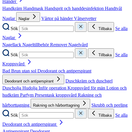
Händer
Handkräm
Handmask
Handsprit och handdesinfektion
Handtvål
Naglar
Vårtor på händer
Våtservetter
Naglar
Sök
Se alla
Tillbaka
Naglar
Nagellack
Nageltillbehör
Remover
Nagelvård
Sök
Se alla
Tillbaka
Kroppsvård
Bad
Brun utan sol
Deodorant och antiperspirant
Duschkräm och duschgel
Deodorant och antiperspirant
Duscholja
Hudolja
Inför operation
Kroppsvård för män
Lotion och
hudkräm
Parfym
Presentask kroppsvård
Rakning och
hårborttagning
Skrubb och peeling
Rakning och hårborttagning
Sök
Se alla
Tillbaka
Deodorant och antiperspirant
Antiperspirant
Deodorant