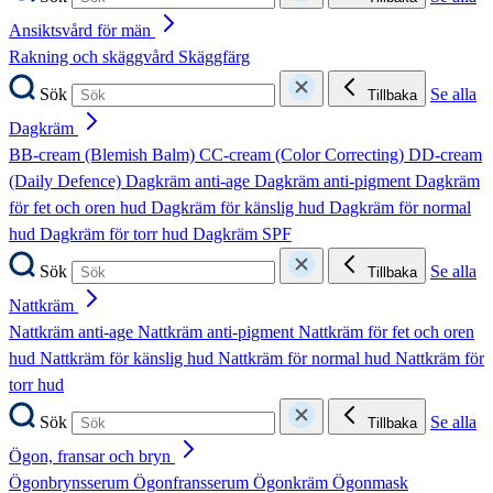
Ansiktsvård för män
Rakning och skäggvård
Skäggfärg
Sök
Se alla
Tillbaka
Dagkräm
BB-cream (Blemish Balm)
CC-cream (Color Correcting)
DD-cream
(Daily Defence)
Dagkräm anti-age
Dagkräm anti-pigment
Dagkräm
för fet och oren hud
Dagkräm för känslig hud
Dagkräm för normal
hud
Dagkräm för torr hud
Dagkräm SPF
Sök
Se alla
Tillbaka
Nattkräm
Nattkräm anti-age
Nattkräm anti-pigment
Nattkräm för fet och oren
hud
Nattkräm för känslig hud
Nattkräm för normal hud
Nattkräm för
torr hud
Sök
Se alla
Tillbaka
Ögon, fransar och bryn
Ögonbrynsserum
Ögonfransserum
Ögonkräm
Ögonmask