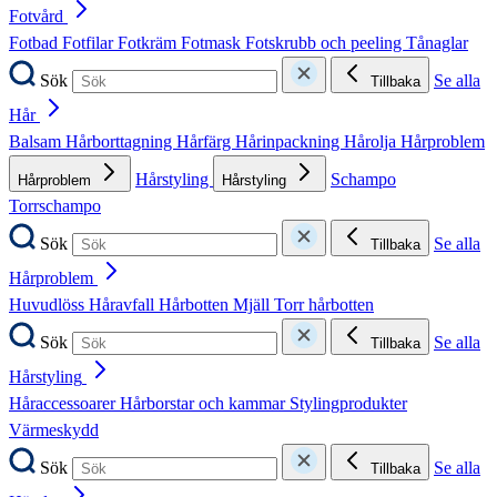
Fotvård
Fotbad
Fotfilar
Fotkräm
Fotmask
Fotskrubb och peeling
Tånaglar
Sök
Se alla
Tillbaka
Hår
Balsam
Hårborttagning
Hårfärg
Hårinpackning
Hårolja
Hårproblem
Hårstyling
Schampo
Hårproblem
Hårstyling
Torrschampo
Sök
Se alla
Tillbaka
Hårproblem
Huvudlöss
Håravfall
Hårbotten
Mjäll
Torr hårbotten
Sök
Se alla
Tillbaka
Hårstyling
Håraccessoarer
Hårborstar och kammar
Stylingprodukter
Värmeskydd
Sök
Se alla
Tillbaka