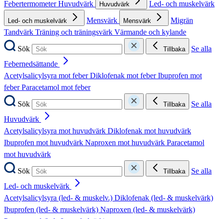
Febertermometer
Huvudvärk
Led- och muskelvärk
Huvudvärk
Mensvärk
Migrän
Led- och muskelvärk
Mensvärk
Tandvärk
Träning och träningsvärk
Värmande och kylande
Sök
Se alla
Tillbaka
Febernedsättande
Acetylsalicylsyra mot feber
Diklofenak mot feber
Ibuprofen mot
feber
Paracetamol mot feber
Sök
Se alla
Tillbaka
Huvudvärk
Acetylsalicylsyra mot huvudvärk
Diklofenak mot huvudvärk
Ibuprofen mot huvudvärk
Naproxen mot huvudvärk
Paracetamol
mot huvudvärk
Sök
Se alla
Tillbaka
Led- och muskelvärk
Acetylsalicylsyra (led- & muskelv.)
Diklofenak (led- & muskelvärk)
Ibuprofen (led- & muskelvärk)
Naproxen (led- & muskelvärk)