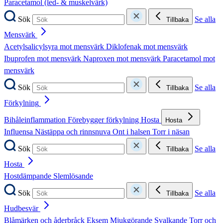
Paracetamol (led- & muskelvärk)
Sök
Se alla
Tillbaka
Mensvärk
Acetylsalicylsyra mot mensvärk
Diklofenak mot mensvärk
Ibuprofen mot mensvärk
Naproxen mot mensvärk
Paracetamol mot
mensvärk
Sök
Se alla
Tillbaka
Förkylning
Bihåleinflammation
Förebygger förkylning
Hosta
Hosta
Influensa
Nästäppa och rinnsnuva
Ont i halsen
Torr i näsan
Sök
Se alla
Tillbaka
Hosta
Hostdämpande
Slemlösande
Sök
Se alla
Tillbaka
Hudbesvär
Blåmärken och åderbråck
Eksem
Mjukgörande
Svalkande
Torr och