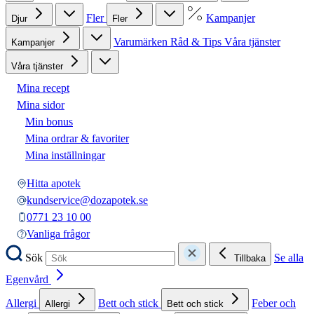
Fler
Kampanjer
Djur
Fler
Varumärken
Råd & Tips
Våra tjänster
Kampanjer
Våra tjänster
Mina recept
Mina sidor
Min bonus
Mina ordrar & favoriter
Mina inställningar
Hitta apotek
kundservice@dozapotek.se
0771 23 10 00
Vanliga frågor
Sök
Se alla
Tillbaka
Egenvård
Allergi
Bett och stick
Feber och
Allergi
Bett och stick