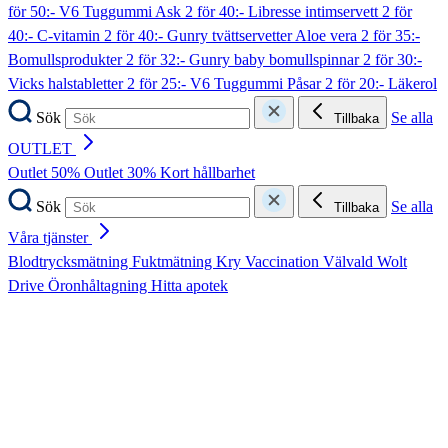
för 50:- V6 Tuggummi Ask
2 för 40:- Libresse intimservett
2 för
40:- C-vitamin
2 för 40:- Gunry tvättservetter Aloe vera
2 för 35:-
Bomullsprodukter
2 för 32:- Gunry baby bomullspinnar
2 för 30:-
Vicks halstabletter
2 för 25:- V6 Tuggummi Påsar
2 för 20:- Läkerol
Sök
Se alla
Tillbaka
OUTLET
Outlet 50%
Outlet 30%
Kort hållbarhet
Sök
Se alla
Tillbaka
Våra tjänster
Blodtrycksmätning
Fuktmätning
Kry
Vaccination
Välvald
Wolt
Drive
Öronhåltagning
Hitta apotek