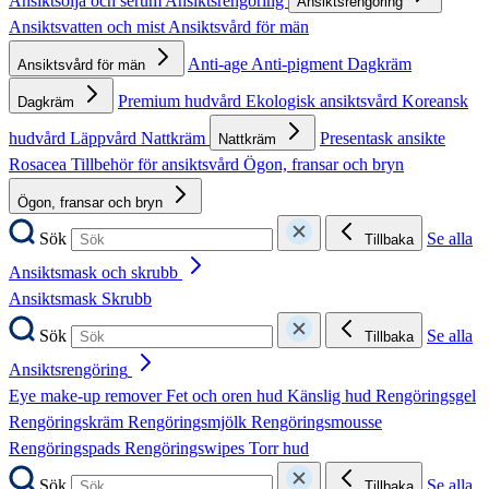
Ansiktsolja och serum
Ansiktsrengöring
Ansiktsrengöring
Ansiktsvatten och mist
Ansiktsvård för män
Anti-age
Anti-pigment
Dagkräm
Ansiktsvård för män
Premium hudvård
Ekologisk ansiktsvård
Koreansk
Dagkräm
hudvård
Läppvård
Nattkräm
Presentask ansikte
Nattkräm
Rosacea
Tillbehör för ansiktsvård
Ögon, fransar och bryn
Ögon, fransar och bryn
Sök
Se alla
Tillbaka
Ansiktsmask och skrubb
Ansiktsmask
Skrubb
Sök
Se alla
Tillbaka
Ansiktsrengöring
Eye make-up remover
Fet och oren hud
Känslig hud
Rengöringsgel
Rengöringskräm
Rengöringsmjölk
Rengöringsmousse
Rengöringspads
Rengöringswipes
Torr hud
Sök
Se alla
Tillbaka