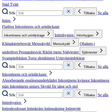
Städ
Tvätt
Sök
Se alla
Tillbaka
Intim
Flatlöss
Inkontinens och urinläckage
Intimhygien
Inkontinens och urinläckage
Intimhygien
Klimakteriebesvär
Mensskydd
Obalans i
Mensskydd
underlivet
Prostatabesvär
Riklig mens
Självtester
Självtester
Svampinfektion
Torra slemhinnor
Urinvägsinfektion
Sök
Se alla
Tillbaka
Inkontinens och urinläckage
Absorberande engångsunderkläder
Inkontinens kvinnor
Inkontinens
män
Inkontinens unisex
Skydd för säng och stol
Sök
Se alla
Tillbaka
Intimhygien
Intimdeodorant
Intimkräm
Intimrakning
Intimtvätt