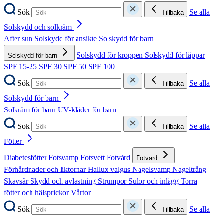
Sök
Se alla
Tillbaka
Solskydd och solkräm
After sun
Solskydd för ansikte
Solskydd för barn
Solskydd för kroppen
Solskydd för läppar
Solskydd för barn
SPF 15-25
SPF 30
SPF 50
SPF 100
Sök
Se alla
Tillbaka
Solskydd för barn
Solkräm för barn
UV-kläder för barn
Sök
Se alla
Tillbaka
Fötter
Diabetesfötter
Fotsvamp
Fotsvett
Fotvård
Fotvård
Förhårdnader och liktornar
Hallux valgus
Nagelsvamp
Nageltrång
Skavsår
Skydd och avlastning
Strumpor
Sulor och inlägg
Torra
fötter och hälsprickor
Vårtor
Sök
Se alla
Tillbaka