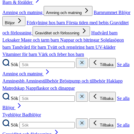
Barn & förälder
Amning och matning
Barnrummet
Blöjor
Amning och matning
Förkylning hos barn
Första tiden med bebis
Graviditet
Blöjor
och förlossning
Hudvård barn
Graviditet och förlossning
Leksaker
Mage och tarm barn
Nappar och bitringar
Solglasögon
barn
Tandvård för barn
Tvätt och rengöring barn
UV-kläder
Vitaminer för barn
Värk och feber hos barn
Sök
Se alla
Tillbaka
Amning och matning
Amningsbh
Amningstillbehör
Bröstpump och tillbehör
Haklapp
Matredskap
Nappflaskor och dinappar
Sök
Se alla
Tillbaka
Blöjor
Tygblöjor
Badblöjor
Sök
Se alla
Tillbaka