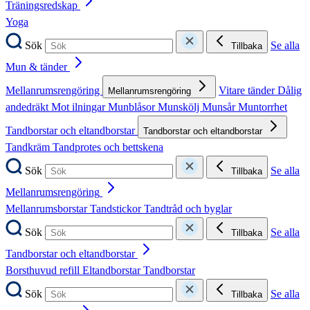
Träningsredskap
Yoga
Sök
Se alla
Tillbaka
Mun & tänder
Mellanrumsrengöring
Vitare tänder
Dålig
Mellanrumsrengöring
andedräkt
Mot ilningar
Munblåsor
Munskölj
Munsår
Muntorrhet
Tandborstar och eltandborstar
Tandborstar och eltandborstar
Tandkräm
Tandprotes och bettskena
Sök
Se alla
Tillbaka
Mellanrumsrengöring
Mellanrumsborstar
Tandstickor
Tandtråd och byglar
Sök
Se alla
Tillbaka
Tandborstar och eltandborstar
Borsthuvud refill
Eltandborstar
Tandborstar
Sök
Se alla
Tillbaka