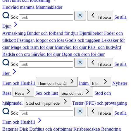
Graviditet och förlossning
Hudvård mamma
Mammakläder
Sök
Se alla
Tillbaka
Djur
Avmaskning
Bindor och förband för djur
Djurtillbehör
Foder och
tillskott
Fästingar, loppor och löss
Godis och tuggben
Leksaker för
djur
Mage och tarm för djur
Munvård för djur
Päls- och hudvård
Rädsla och oro
Sårvård för djur
Ögon och öron för djur
Sök
Se alla
Tillbaka
Fler
Hem och Hushåll
Intim
Nyheter
Hem och Hushåll
Intim
Resa
Sex och lust
Stöd och
Resa
Sex och lust
hjälpmedel
Tester (PPE) och provtagning
Stöd och hjälpmedel
Sök
Se alla
Tillbaka
Hem och Hushåll
Batterier
Disk
Doftljus och doftpinnar
Krisberedskap
Rengöring