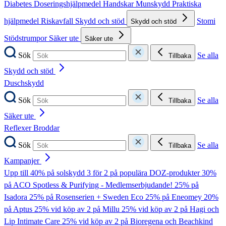
Diabetes
Doseringshjälpmedel
Handskar
Munskydd
Praktiska
hjälpmedel
Riskavfall
Skydd och stöd
Stomi
Skydd och stöd
Stödstrumpor
Säker ute
Säker ute
Sök
Se alla
Tillbaka
Skydd och stöd
Duschskydd
Sök
Se alla
Tillbaka
Säker ute
Reflexer
Broddar
Sök
Se alla
Tillbaka
Kampanjer
Upp till 40% på solskydd
3 för 2 på populära DOZ-produkter
30%
på ACO Spotless & Purifying - Medlemserbjudande!
25% på
Isadora
25% på Rosenserien + Sweden Eco
25% på Eneomey
20%
på Aptus
25% vid köp av 2 på Millu
25% vid köp av 2 på Hagi och
Lip Intimate Care
25% vid köp av 2 på Bioregena och Beachkind