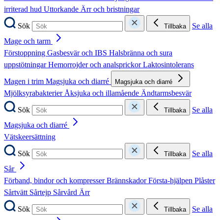
irriterad hud
Uttorkande
Ärr och bristningar
Sök
Se alla
Tillbaka
Mage och tarm
Förstoppning
Gasbesvär och IBS
Halsbränna och sura
uppstötningar
Hemorrojder och analsprickor
Laktosintolerans
Magen i trim
Magsjuka och diarré
Magsjuka och diarré
Mjölksyrabakterier
Åksjuka och illamående
Ändtarmsbesvär
Sök
Se alla
Tillbaka
Magsjuka och diarré
Vätskeersättning
Sök
Se alla
Tillbaka
Sår
Förband, bindor och kompresser
Brännskador
Första-hjälpen
Plåster
Sårtvätt
Sårtejp
Sårvård
Ärr
Sök
Se alla
Tillbaka