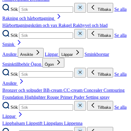
Sök
Se alla
Tillbaka
Rakning och hårborttagning
Hårborttagningskräm och vax
Rakgel
Rakhyvel och blad
Sök
Se alla
Tillbaka
Smink
Ansikte
Läppar
Sminkborstar
Ansikte
Läppar
Sminktillbehör
Ögon
Ögon
Sök
Se alla
Tillbaka
Ansikte
Bronzer och solpuder
BB-cream
CC-cream
Concealer
Contouring
Foundation
Highlighter
Rouge
Primer
Puder
Setting spray
Sök
Se alla
Tillbaka
Läppar
Läppbalsam
Läppstift
Läppglans
Läppenna