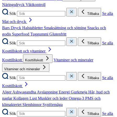
Näringsdryck
Viktkontroll
Sök
Se alla
Tillbaka
Mat och dryck
Bars
Dryck
Halstabletter
Smaksättning och sötning
Snacks och
godis
Superfood
Tuggummi
Glutenfritt
Sök
Se alla
Tillbaka
Kosttillskott och vitaminer
Kosttillskott
Vitaminer och mineraler
Kosttillskott
Vitaminer och mineraler
Sök
Se alla
Tillbaka
Kosttillskott
Alger
Ashwagandha
Avslappning
Energi
Gurkmeja
Hår, hud och
naglar
Kollagen
Lust
Muskler och leder
Omega-3
PMS och
klimakteriet
Slemhinnor
Synförmåga
Sök
Se alla
Tillbaka