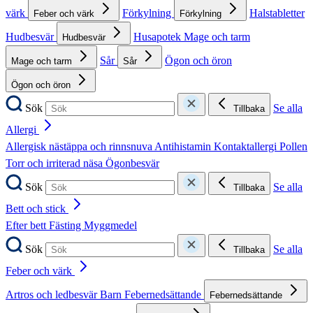
värk
Förkylning
Halstabletter
Feber och värk
Förkylning
Hudbesvär
Husapotek
Mage och tarm
Hudbesvär
Sår
Ögon och öron
Mage och tarm
Sår
Ögon och öron
Sök
Se alla
Tillbaka
Allergi
Allergisk nästäppa och rinnsnuva
Antihistamin
Kontaktallergi
Pollen
Torr och irriterad näsa
Ögonbesvär
Sök
Se alla
Tillbaka
Bett och stick
Efter bett
Fästing
Myggmedel
Sök
Se alla
Tillbaka
Feber och värk
Artros och ledbesvär
Barn
Febernedsättande
Febernedsättande