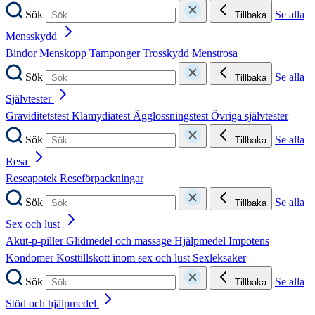
Sök
Se alla
Tillbaka
Mensskydd
Bindor
Menskopp
Tamponger
Trosskydd
Menstrosa
Sök
Se alla
Tillbaka
Självtester
Graviditetstest
Klamydiatest
Ägglossningstest
Övriga självtester
Sök
Se alla
Tillbaka
Resa
Reseapotek
Reseförpackningar
Sök
Se alla
Tillbaka
Sex och lust
Akut-p-piller
Glidmedel och massage
Hjälpmedel
Impotens
Kondomer
Kosttillskott inom sex och lust
Sexleksaker
Sök
Se alla
Tillbaka
Stöd och hjälpmedel