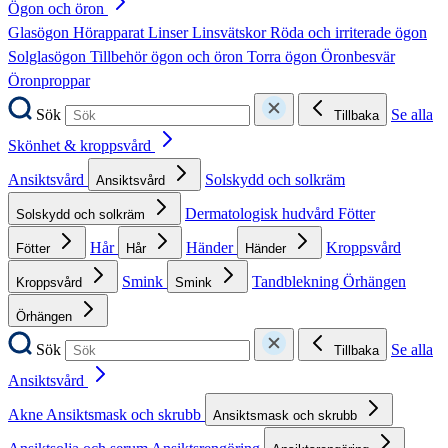
Ögon och öron
Glasögon
Hörapparat
Linser
Linsvätskor
Röda och irriterade ögon
Solglasögon
Tillbehör ögon och öron
Torra ögon
Öronbesvär
Öronproppar
Sök
Se alla
Tillbaka
Skönhet & kroppsvård
Ansiktsvård
Solskydd och solkräm
Ansiktsvård
Dermatologisk hudvård
Fötter
Solskydd och solkräm
Hår
Händer
Kroppsvård
Fötter
Hår
Händer
Smink
Tandblekning
Örhängen
Kroppsvård
Smink
Örhängen
Sök
Se alla
Tillbaka
Ansiktsvård
Akne
Ansiktsmask och skrubb
Ansiktsmask och skrubb