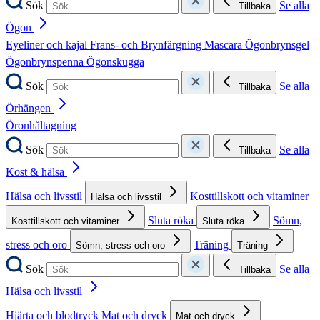
Sök
Se alla
Tillbaka
Ögon
Eyeliner och kajal
Frans- och Brynfärgning
Mascara
Ögonbrynsgel
Ögonbrynspenna
Ögonskugga
Sök
Se alla
Tillbaka
Örhängen
Öronhåltagning
Sök
Se alla
Tillbaka
Kost & hälsa
Hälsa och livsstil
Kosttillskott och vitaminer
Hälsa och livsstil
Sluta röka
Sömn,
Kosttillskott och vitaminer
Sluta röka
stress och oro
Träning
Sömn, stress och oro
Träning
Sök
Se alla
Tillbaka
Hälsa och livsstil
Hjärta och blodtryck
Mat och dryck
Mat och dryck