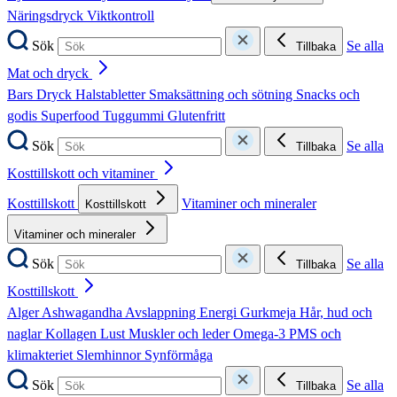
Näringsdryck
Viktkontroll
Sök
Se alla
Tillbaka
Mat och dryck
Bars
Dryck
Halstabletter
Smaksättning och sötning
Snacks och
godis
Superfood
Tuggummi
Glutenfritt
Sök
Se alla
Tillbaka
Kosttillskott och vitaminer
Kosttillskott
Vitaminer och mineraler
Kosttillskott
Vitaminer och mineraler
Sök
Se alla
Tillbaka
Kosttillskott
Alger
Ashwagandha
Avslappning
Energi
Gurkmeja
Hår, hud och
naglar
Kollagen
Lust
Muskler och leder
Omega-3
PMS och
klimakteriet
Slemhinnor
Synförmåga
Sök
Se alla
Tillbaka