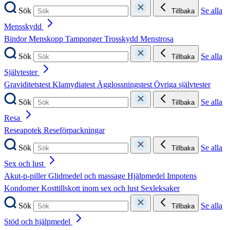
Sök
Se alla
Tillbaka
Mensskydd
Bindor
Menskopp
Tamponger
Trosskydd
Menstrosa
Sök
Se alla
Tillbaka
Självtester
Graviditetstest
Klamydiatest
Ägglossningstest
Övriga självtester
Sök
Se alla
Tillbaka
Resa
Reseapotek
Reseförpackningar
Sök
Se alla
Tillbaka
Sex och lust
Akut-p-piller
Glidmedel och massage
Hjälpmedel
Impotens
Kondomer
Kosttillskott inom sex och lust
Sexleksaker
Sök
Se alla
Tillbaka
Stöd och hjälpmedel