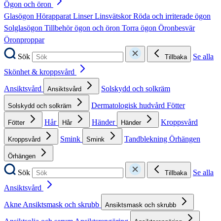
Ögon och öron
Glasögon
Hörapparat
Linser
Linsvätskor
Röda och irriterade ögon
Solglasögon
Tillbehör ögon och öron
Torra ögon
Öronbesvär
Öronproppar
Sök
Se alla
Tillbaka
Skönhet & kroppsvård
Ansiktsvård
Solskydd och solkräm
Ansiktsvård
Dermatologisk hudvård
Fötter
Solskydd och solkräm
Hår
Händer
Kroppsvård
Fötter
Hår
Händer
Smink
Tandblekning
Örhängen
Kroppsvård
Smink
Örhängen
Sök
Se alla
Tillbaka
Ansiktsvård
Akne
Ansiktsmask och skrubb
Ansiktsmask och skrubb