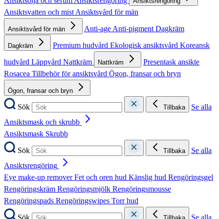
Ansiktsolja och serum
Ansiktsrengöring
Ansiktsrengöring
Ansiktsvatten och mist
Ansiktsvård för män
Anti-age
Anti-pigment
Dagkräm
Ansiktsvård för män
Premium hudvård
Ekologisk ansiktsvård
Koreansk
Dagkräm
hudvård
Läppvård
Nattkräm
Presentask ansikte
Nattkräm
Rosacea
Tillbehör för ansiktsvård
Ögon, fransar och bryn
Ögon, fransar och bryn
Sök
Se alla
Tillbaka
Ansiktsmask och skrubb
Ansiktsmask
Skrubb
Sök
Se alla
Tillbaka
Ansiktsrengöring
Eye make-up remover
Fet och oren hud
Känslig hud
Rengöringsgel
Rengöringskräm
Rengöringsmjölk
Rengöringsmousse
Rengöringspads
Rengöringswipes
Torr hud
Sök
Se alla
Tillbaka