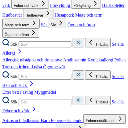
värk
Förkylning
Halstabletter
Feber och värk
Förkylning
Hudbesvär
Husapotek
Mage och tarm
Hudbesvär
Sår
Ögon och öron
Mage och tarm
Sår
Ögon och öron
Sök
Se alla
Tillbaka
Allergi
Allergisk nästäppa och rinnsnuva
Antihistamin
Kontaktallergi
Pollen
Torr och irriterad näsa
Ögonbesvär
Sök
Se alla
Tillbaka
Bett och stick
Efter bett
Fästing
Myggmedel
Sök
Se alla
Tillbaka
Feber och värk
Artros och ledbesvär
Barn
Febernedsättande
Febernedsättande