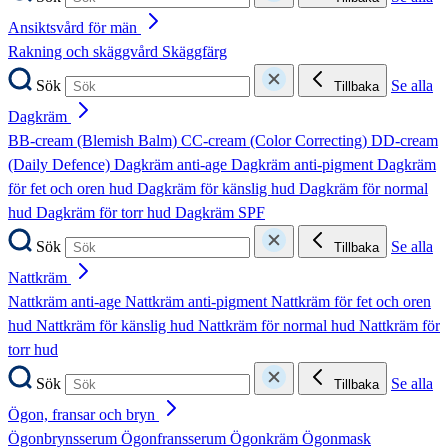
Ansiktsvård för män
Rakning och skäggvård
Skäggfärg
Sök
Se alla
Tillbaka
Dagkräm
BB-cream (Blemish Balm)
CC-cream (Color Correcting)
DD-cream
(Daily Defence)
Dagkräm anti-age
Dagkräm anti-pigment
Dagkräm
för fet och oren hud
Dagkräm för känslig hud
Dagkräm för normal
hud
Dagkräm för torr hud
Dagkräm SPF
Sök
Se alla
Tillbaka
Nattkräm
Nattkräm anti-age
Nattkräm anti-pigment
Nattkräm för fet och oren
hud
Nattkräm för känslig hud
Nattkräm för normal hud
Nattkräm för
torr hud
Sök
Se alla
Tillbaka
Ögon, fransar och bryn
Ögonbrynsserum
Ögonfransserum
Ögonkräm
Ögonmask