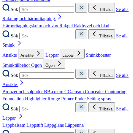
Sök
Se alla
Tillbaka
Rakning och hårborttagning
Hårborttagningskräm och vax
Rakgel
Rakhyvel och blad
Sök
Se alla
Tillbaka
Smink
Ansikte
Läppar
Sminkborstar
Ansikte
Läppar
Sminktillbehör
Ögon
Ögon
Sök
Se alla
Tillbaka
Ansikte
Bronzer och solpuder
BB-cream
CC-cream
Concealer
Contouring
Foundation
Highlighter
Rouge
Primer
Puder
Setting spray
Sök
Se alla
Tillbaka
Läppar
Läppbalsam
Läppstift
Läppglans
Läppenna