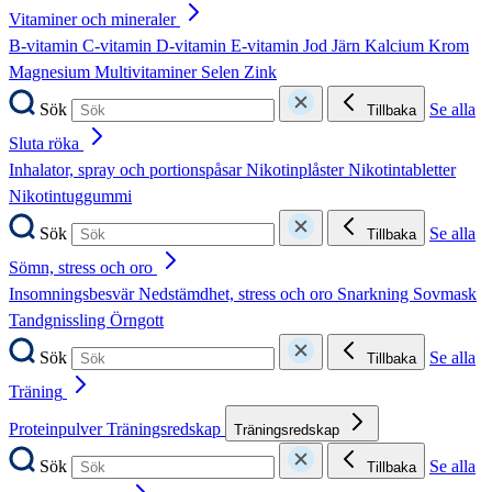
Vitaminer och mineraler
B-vitamin
C-vitamin
D-vitamin
E-vitamin
Jod
Järn
Kalcium
Krom
Magnesium
Multivitaminer
Selen
Zink
Sök
Se alla
Tillbaka
Sluta röka
Inhalator, spray och portionspåsar
Nikotinplåster
Nikotintabletter
Nikotintuggummi
Sök
Se alla
Tillbaka
Sömn, stress och oro
Insomningsbesvär
Nedstämdhet, stress och oro
Snarkning
Sovmask
Tandgnissling
Örngott
Sök
Se alla
Tillbaka
Träning
Proteinpulver
Träningsredskap
Träningsredskap
Sök
Se alla
Tillbaka