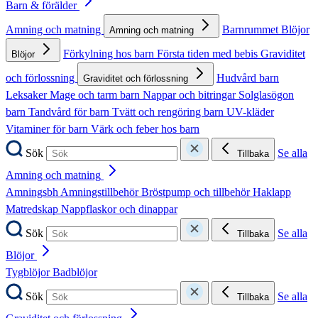
Barn & förälder
Amning och matning
Barnrummet
Blöjor
Amning och matning
Förkylning hos barn
Första tiden med bebis
Graviditet
Blöjor
och förlossning
Hudvård barn
Graviditet och förlossning
Leksaker
Mage och tarm barn
Nappar och bitringar
Solglasögon
barn
Tandvård för barn
Tvätt och rengöring barn
UV-kläder
Vitaminer för barn
Värk och feber hos barn
Sök
Se alla
Tillbaka
Amning och matning
Amningsbh
Amningstillbehör
Bröstpump och tillbehör
Haklapp
Matredskap
Nappflaskor och dinappar
Sök
Se alla
Tillbaka
Blöjor
Tygblöjor
Badblöjor
Sök
Se alla
Tillbaka