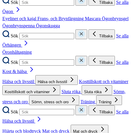
Sök
Se alla
Tillbaka
Ögon
Eyeliner och kajal
Frans- och Brynfärgning
Mascara
Ögonbrynsgel
Ögonbrynspenna
Ögonskugga
Sök
Se alla
Tillbaka
Örhängen
Öronhåltagning
Sök
Se alla
Tillbaka
Kost & hälsa
Hälsa och livsstil
Kosttillskott och vitaminer
Hälsa och livsstil
Sluta röka
Sömn,
Kosttillskott och vitaminer
Sluta röka
stress och oro
Träning
Sömn, stress och oro
Träning
Sök
Se alla
Tillbaka
Hälsa och livsstil
Hjärta och blodtryck
Mat och dryck
Mat och dryck