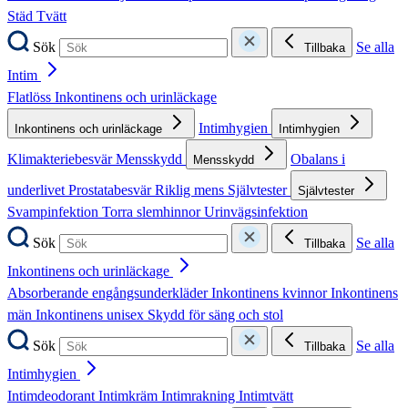
Städ
Tvätt
Sök
Se alla
Tillbaka
Intim
Flatlöss
Inkontinens och urinläckage
Intimhygien
Inkontinens och urinläckage
Intimhygien
Klimakteriebesvär
Mensskydd
Obalans i
Mensskydd
underlivet
Prostatabesvär
Riklig mens
Självtester
Självtester
Svampinfektion
Torra slemhinnor
Urinvägsinfektion
Sök
Se alla
Tillbaka
Inkontinens och urinläckage
Absorberande engångsunderkläder
Inkontinens kvinnor
Inkontinens
män
Inkontinens unisex
Skydd för säng och stol
Sök
Se alla
Tillbaka
Intimhygien
Intimdeodorant
Intimkräm
Intimrakning
Intimtvätt