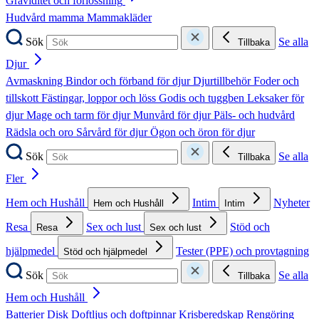
Graviditet och förlossning
Hudvård mamma
Mammakläder
Sök
Se alla
Tillbaka
Djur
Avmaskning
Bindor och förband för djur
Djurtillbehör
Foder och
tillskott
Fästingar, loppor och löss
Godis och tuggben
Leksaker för
djur
Mage och tarm för djur
Munvård för djur
Päls- och hudvård
Rädsla och oro
Sårvård för djur
Ögon och öron för djur
Sök
Se alla
Tillbaka
Fler
Hem och Hushåll
Intim
Nyheter
Hem och Hushåll
Intim
Resa
Sex och lust
Stöd och
Resa
Sex och lust
hjälpmedel
Tester (PPE) och provtagning
Stöd och hjälpmedel
Sök
Se alla
Tillbaka
Hem och Hushåll
Batterier
Disk
Doftljus och doftpinnar
Krisberedskap
Rengöring