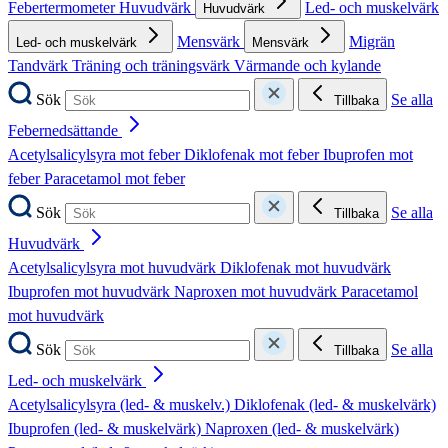
Febertermometer
Huvudvärk
Led- och muskelvärk
Huvudvärk
Mensvärk
Migrän
Led- och muskelvärk
Mensvärk
Tandvärk
Träning och träningsvärk
Värmande och kylande
Sök
Se alla
Tillbaka
Febernedsättande
Acetylsalicylsyra mot feber
Diklofenak mot feber
Ibuprofen mot
feber
Paracetamol mot feber
Sök
Se alla
Tillbaka
Huvudvärk
Acetylsalicylsyra mot huvudvärk
Diklofenak mot huvudvärk
Ibuprofen mot huvudvärk
Naproxen mot huvudvärk
Paracetamol
mot huvudvärk
Sök
Se alla
Tillbaka
Led- och muskelvärk
Acetylsalicylsyra (led- & muskelv.)
Diklofenak (led- & muskelvärk)
Ibuprofen (led- & muskelvärk)
Naproxen (led- & muskelvärk)