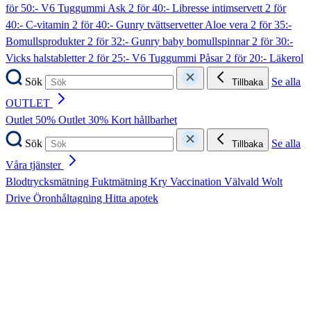
för 50:- V6 Tuggummi Ask
2 för 40:- Libresse intimservett
2 för
40:- C-vitamin
2 för 40:- Gunry tvättservetter Aloe vera
2 för 35:-
Bomullsprodukter
2 för 32:- Gunry baby bomullspinnar
2 för 30:-
Vicks halstabletter
2 för 25:- V6 Tuggummi Påsar
2 för 20:- Läkerol
Sök
Se alla
Tillbaka
OUTLET
Outlet 50%
Outlet 30%
Kort hållbarhet
Sök
Se alla
Tillbaka
Våra tjänster
Blodtrycksmätning
Fuktmätning
Kry
Vaccination
Välvald
Wolt
Drive
Öronhåltagning
Hitta apotek