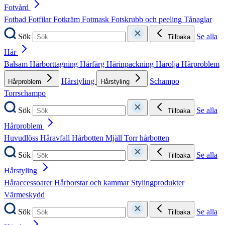
Fotvård
Fotbad
Fotfilar
Fotkräm
Fotmask
Fotskrubb och peeling
Tånaglar
Sök
Se alla
Tillbaka
Hår
Balsam
Hårborttagning
Hårfärg
Hårinpackning
Hårolja
Hårproblem
Hårstyling
Schampo
Hårproblem
Hårstyling
Torrschampo
Sök
Se alla
Tillbaka
Hårproblem
Huvudlöss
Håravfall
Hårbotten
Mjäll
Torr hårbotten
Sök
Se alla
Tillbaka
Hårstyling
Håraccessoarer
Hårborstar och kammar
Stylingprodukter
Värmeskydd
Sök
Se alla
Tillbaka