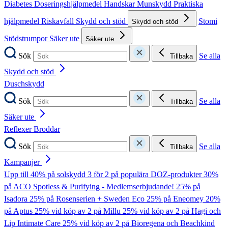
Diabetes
Doseringshjälpmedel
Handskar
Munskydd
Praktiska
hjälpmedel
Riskavfall
Skydd och stöd
Stomi
Skydd och stöd
Stödstrumpor
Säker ute
Säker ute
Sök
Se alla
Tillbaka
Skydd och stöd
Duschskydd
Sök
Se alla
Tillbaka
Säker ute
Reflexer
Broddar
Sök
Se alla
Tillbaka
Kampanjer
Upp till 40% på solskydd
3 för 2 på populära DOZ-produkter
30%
på ACO Spotless & Purifying - Medlemserbjudande!
25% på
Isadora
25% på Rosenserien + Sweden Eco
25% på Eneomey
20%
på Aptus
25% vid köp av 2 på Millu
25% vid köp av 2 på Hagi och
Lip Intimate Care
25% vid köp av 2 på Bioregena och Beachkind