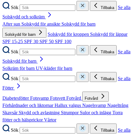
Sök
Se alla
Tillbaka
Solskydd och solkräm
After sun
Solskydd för ansikte
Solskydd för barn
Solskydd för kroppen
Solskydd för läppar
Solskydd för barn
SPF 15-25
SPF 30
SPF 50
SPF 100
Sök
Se alla
Tillbaka
Solskydd för barn
Solkräm för barn
UV-kläder för barn
Sök
Se alla
Tillbaka
Fötter
Diabetesfötter
Fotsvamp
Fotsvett
Fotvård
Fotvård
Förhårdnader och liktornar
Hallux valgus
Nagelsvamp
Nageltrång
Skavsår
Skydd och avlastning
Strumpor
Sulor och inlägg
Torra
fötter och hälsprickor
Vårtor
Sök
Se alla
Tillbaka