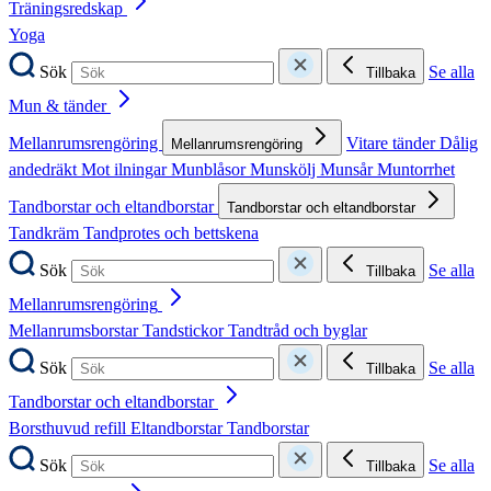
Träningsredskap
Yoga
Sök
Se alla
Tillbaka
Mun & tänder
Mellanrumsrengöring
Vitare tänder
Dålig
Mellanrumsrengöring
andedräkt
Mot ilningar
Munblåsor
Munskölj
Munsår
Muntorrhet
Tandborstar och eltandborstar
Tandborstar och eltandborstar
Tandkräm
Tandprotes och bettskena
Sök
Se alla
Tillbaka
Mellanrumsrengöring
Mellanrumsborstar
Tandstickor
Tandtråd och byglar
Sök
Se alla
Tillbaka
Tandborstar och eltandborstar
Borsthuvud refill
Eltandborstar
Tandborstar
Sök
Se alla
Tillbaka