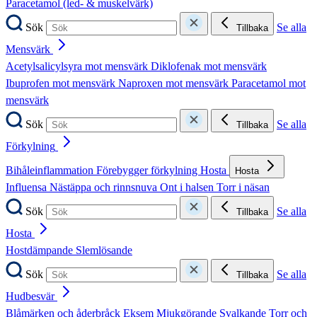
Paracetamol (led- & muskelvärk)
Sök
Se alla
Tillbaka
Mensvärk
Acetylsalicylsyra mot mensvärk
Diklofenak mot mensvärk
Ibuprofen mot mensvärk
Naproxen mot mensvärk
Paracetamol mot
mensvärk
Sök
Se alla
Tillbaka
Förkylning
Bihåleinflammation
Förebygger förkylning
Hosta
Hosta
Influensa
Nästäppa och rinnsnuva
Ont i halsen
Torr i näsan
Sök
Se alla
Tillbaka
Hosta
Hostdämpande
Slemlösande
Sök
Se alla
Tillbaka
Hudbesvär
Blåmärken och åderbråck
Eksem
Mjukgörande
Svalkande
Torr och