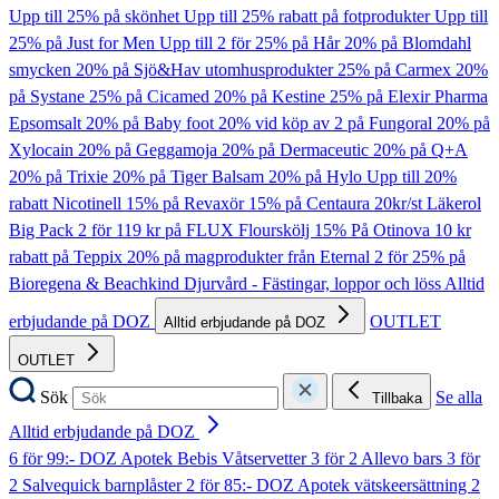
Upp till 25% på skönhet
Upp till 25% rabatt på fotprodukter
Upp till
25% på Just for Men
Upp till 2 för 25% på Hår
20% på Blomdahl
smycken
20% på Sjö&Hav utomhusprodukter
25% på Carmex
20%
på Systane
25% på Cicamed
20% på Kestine
25% på Elexir Pharma
Epsomsalt
20% på Baby foot
20% vid köp av 2 på Fungoral
20% på
Xylocain
20% på Geggamoja
20% på Dermaceutic
20% på Q+A
20% på Trixie
20% på Tiger Balsam
20% på Hylo
Upp till 20%
rabatt Nicotinell
15% på Revaxör
15% på Centaura
20kr/st Läkerol
Big Pack
2 för 119 kr på FLUX Flourskölj
15% På Otinova
10 kr
rabatt på Teppix
20% på magprodukter från Eternal
2 för 25% på
Bioregena & Beachkind
Djurvård - Fästingar, loppor och löss
Alltid
erbjudande på DOZ
OUTLET
Alltid erbjudande på DOZ
OUTLET
Sök
Se alla
Tillbaka
Alltid erbjudande på DOZ
6 för 99:- DOZ Apotek Bebis Våtservetter
3 för 2 Allevo bars
3 för
2 Salvequick barnplåster
2 för 85:- DOZ Apotek vätskeersättning
2