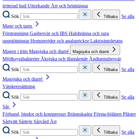
irriterad hud
Uttorkande
Ärr och bristningar
Sök
Se alla
Tillbaka
Mage och tarm
Förstoppning
Gasbesvär och IBS
Halsbränna och sura
uppstötningar
Hemorrojder och analsprickor
Laktosintolerans
Magen i trim
Magsjuka och diarré
Magsjuka och diarré
Mjölksyrabakterier
Åksjuka och illamående
Ändtarmsbesvär
Sök
Se alla
Tillbaka
Magsjuka och diarré
Vätskeersättning
Sök
Se alla
Tillbaka
Sår
Förband, bindor och kompresser
Brännskador
Första-hjälpen
Plåster
Sårtvätt
Sårtejp
Sårvård
Ärr
Sök
Se alla
Tillbaka