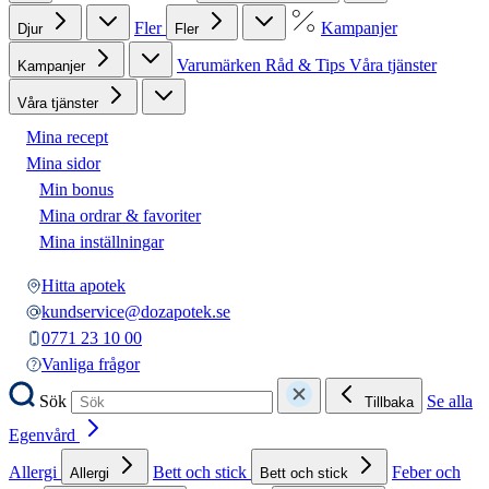
Fler
Kampanjer
Djur
Fler
Varumärken
Råd & Tips
Våra tjänster
Kampanjer
Våra tjänster
Mina recept
Mina sidor
Min bonus
Mina ordrar & favoriter
Mina inställningar
Hitta apotek
kundservice@dozapotek.se
0771 23 10 00
Vanliga frågor
Sök
Se alla
Tillbaka
Egenvård
Allergi
Bett och stick
Feber och
Allergi
Bett och stick