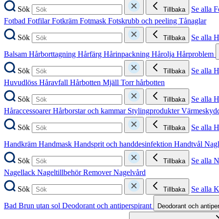
Sök
Se alla F
Tillbaka
Fotbad
Fotfilar
Fotkräm
Fotmask
Fotskrubb och peeling
Tånaglar
Sök
Se alla 
Tillbaka
Balsam
Hårborttagning
Hårfärg
Hårinpackning
Hårolja
Hårproblem
Sök
Se alla 
Tillbaka
Huvudlöss
Håravfall
Hårbotten
Mjäll
Torr hårbotten
Sök
Se alla H
Tillbaka
Håraccessoarer
Hårborstar och kammar
Stylingprodukter
Värmeskyd
Sök
Se alla 
Tillbaka
Handkräm
Handmask
Handsprit och handdesinfektion
Handtvål
Nag
Sök
Se alla 
Tillbaka
Nagellack
Nageltillbehör
Remover
Nagelvård
Sök
Se alla 
Tillbaka
Bad
Brun utan sol
Deodorant och antiperspirant
Deodorant och antipe