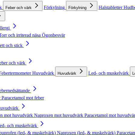
rk
Förkylning
Halstabletter
Hudb
Feber och värk
Förkylning
llergi
Torr och irriterad näsa
Ögonbesvär
ett och stick
Feber och värk
Febertermometer
Huvudvärk
Led- och muskelvärk
Huvudvärk
L
Febernedsättande
r
Paracetamol mot feber
Huvudvärk
en mot huvudvärk
Naproxen mot huvudvärk
Paracetamol mot huvudvä
Led- och muskelvärk
buprofen (led- & muskelvärk)
Naproxen (led- & muskelvärk)
Paracetam