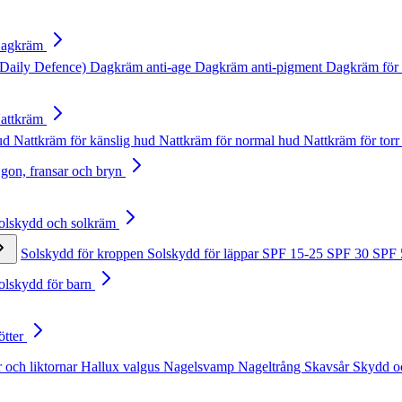
Dagkräm
Daily Defence)
Dagkräm anti-age
Dagkräm anti-pigment
Dagkräm för 
Nattkräm
hud
Nattkräm för känslig hud
Nattkräm för normal hud
Nattkräm för torr
Ögon, fransar och bryn
Solskydd och solkräm
Solskydd för kroppen
Solskydd för läppar
SPF 15-25
SPF 30
SPF
Solskydd för barn
ötter
 och liktornar
Hallux valgus
Nagelsvamp
Nageltrång
Skavsår
Skydd o