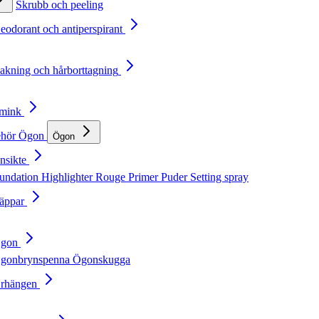
Skrubb och peeling
Deodorant och antiperspirant
Rakning och hårborttagning
Smink
ehör
Ögon
Ögon
nsikte
undation
Highlighter
Rouge
Primer
Puder
Setting spray
Läppar
Ögon
gonbrynspenna
Ögonskugga
Örhängen