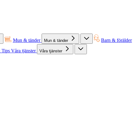
Mun & tänder
Barn & förälder
Mun & tänder
 Tips
Våra tjänster
Våra tjänster