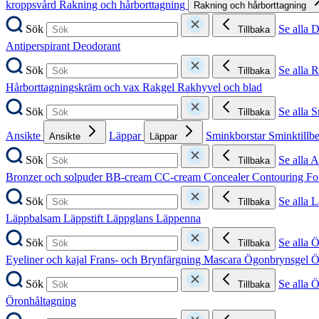
kroppsvård
Rakning och hårborttagning
Rakning och hårborttagning
Sök
Se alla 
Tillbaka
Antiperspirant
Deodorant
Sök
Se alla 
Tillbaka
Hårborttagningskräm och vax
Rakgel
Rakhyvel och blad
Sök
Se alla 
Tillbaka
Ansikte
Läppar
Sminkborstar
Sminktillb
Ansikte
Läppar
Sök
Se alla A
Tillbaka
Bronzer och solpuder
BB-cream
CC-cream
Concealer
Contouring
Fo
Sök
Se alla 
Tillbaka
Läppbalsam
Läppstift
Läppglans
Läppenna
Sök
Se alla 
Tillbaka
Eyeliner och kajal
Frans- och Brynfärgning
Mascara
Ögonbrynsgel
Ö
Sök
Se alla 
Tillbaka
Öronhåltagning