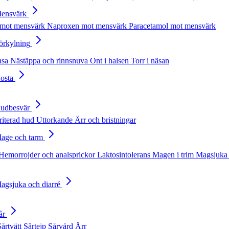
Mensvärk
 mot mensvärk
Naproxen mot mensvärk
Paracetamol mot mensvärk
Förkylning
nsa
Nästäppa och rinnsnuva
Ont i halsen
Torr i näsan
Hosta
Hudbesvär
rriterad hud
Uttorkande
Ärr och bristningar
Mage och tarm
Hemorrojder och analsprickor
Laktosintolerans
Magen i trim
Magsjuka 
Magsjuka och diarré
år
Sårtvätt
Sårtejp
Sårvård
Ärr