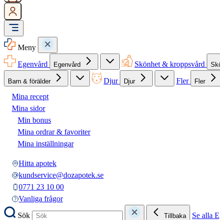
Meny
Egenvård
Skönhet & kroppsvård
Egenvård
Sk
Djur
Fler
Barn & förälder
Djur
Fler
Mina recept
Mina sidor
Min bonus
Mina ordrar & favoriter
Mina inställningar
Hitta apotek
kundservice@dozapotek.se
0771 23 10 00
Vanliga frågor
Sök
Se alla 
Tillbaka