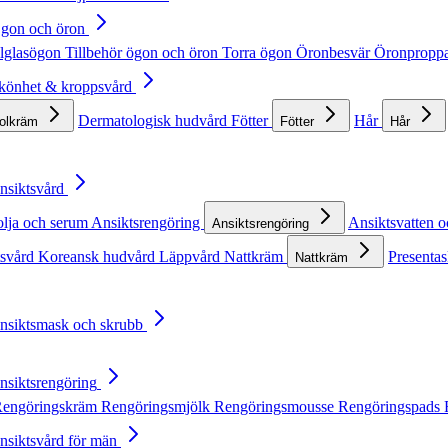
Ögon och öron
lglasögon
Tillbehör ögon och öron
Torra ögon
Öronbesvär
Öronpropp
Skönhet & kroppsvård
Dermatologisk hudvård
Fötter
Hår
solkräm
Fötter
Hår
Ansiktsvård
olja och serum
Ansiktsrengöring
Ansiktsvatten o
Ansiktsrengöring
tsvård
Koreansk hudvård
Läppvård
Nattkräm
Presentas
Nattkräm
Ansiktsmask och skrubb
Ansiktsrengöring
engöringskräm
Rengöringsmjölk
Rengöringsmousse
Rengöringspads
Ansiktsvård för män