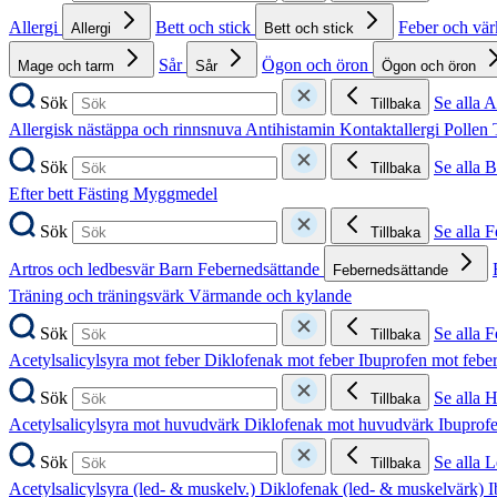
Allergi
Bett och stick
Feber och vä
Allergi
Bett och stick
Sår
Ögon och öron
Mage och tarm
Sår
Ögon och öron
Sök
Se alla A
Tillbaka
Allergisk nästäppa och rinnsnuva
Antihistamin
Kontaktallergi
Pollen
Sök
Se alla B
Tillbaka
Efter bett
Fästing
Myggmedel
Sök
Se alla 
Tillbaka
Artros och ledbesvär
Barn
Febernedsättande
Febernedsättande
Träning och träningsvärk
Värmande och kylande
Sök
Se alla 
Tillbaka
Acetylsalicylsyra mot feber
Diklofenak mot feber
Ibuprofen mot febe
Sök
Se alla 
Tillbaka
Acetylsalicylsyra mot huvudvärk
Diklofenak mot huvudvärk
Ibuprof
Sök
Se alla 
Tillbaka
Acetylsalicylsyra (led- & muskelv.)
Diklofenak (led- & muskelvärk)
I