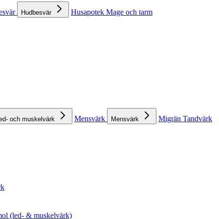
esvär
Husapotek
Mage och tarm
Hudbesvär
Mensvärk
Migrän
Tandvärk
ed- och muskelvärk
Mensvärk
rk
ol (led- & muskelvärk)