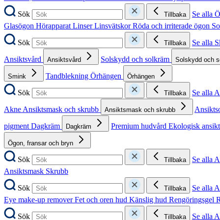
Sök
Se alla 
Tillbaka
Glasögon
Hörapparat
Linser
Linsvätskor
Röda och irriterade ögon
So
Sök
Se alla 
Tillbaka
Ansiktsvård
Solskydd och solkräm
Ansiktsvård
Solskydd och 
Tandblekning
Örhängen
Smink
Örhängen
Sök
Se alla 
Tillbaka
Akne
Ansiktsmask och skrubb
Ansikts
Ansiktsmask och skrubb
pigment
Dagkräm
Premium hudvård
Ekologisk ansik
Dagkräm
Ögon, fransar och bryn
Sök
Se alla 
Tillbaka
Ansiktsmask
Skrubb
Sök
Se alla 
Tillbaka
Eye make-up remover
Fet och oren hud
Känslig hud
Rengöringsgel
R
Sök
Se alla 
Tillbaka