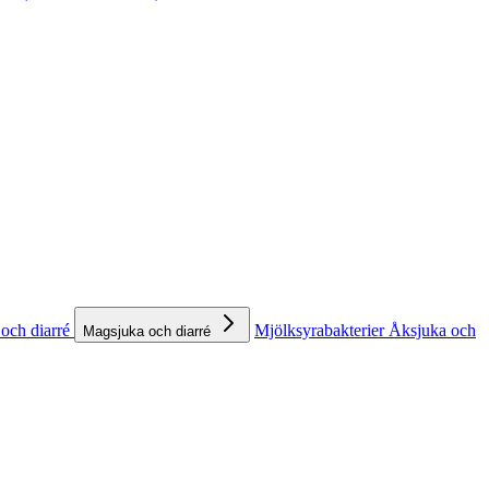
och diarré
Mjölksyrabakterier
Åksjuka och
Magsjuka och diarré