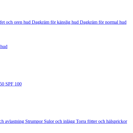
fet och oren hud
Dagkräm för känslig hud
Dagkräm för normal hud
 hud
 50
SPF 100
ch avlastning
Strumpor
Sulor och inlägg
Torra fötter och hälsprickor