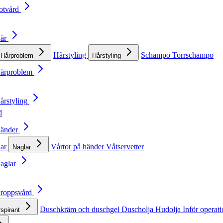
otvård
Hår
Hårstyling
Schampo
Torrschampo
Hårproblem
Hårstyling
Hårproblem
årstyling
d
Händer
lar
Vårtor på händer
Våtservetter
Naglar
Naglar
Kroppsvård
Duschkräm och duschgel
Duscholja
Hudolja
Inför operat
rspirant