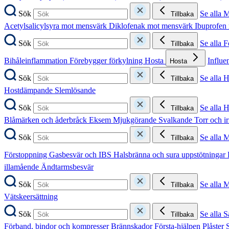
Sök
Se alla 
Tillbaka
Acetylsalicylsyra mot mensvärk
Diklofenak mot mensvärk
Ibuprofen
Sök
Se alla 
Tillbaka
Bihåleinflammation
Förebygger förkylning
Hosta
Influe
Hosta
Sök
Se alla 
Tillbaka
Hostdämpande
Slemlösande
Sök
Se alla 
Tillbaka
Blåmärken och åderbråck
Eksem
Mjukgörande
Svalkande
Torr och i
Sök
Se alla 
Tillbaka
Förstoppning
Gasbesvär och IBS
Halsbränna och sura uppstötningar
illamående
Ändtarmsbesvär
Sök
Se alla 
Tillbaka
Vätskeersättning
Sök
Se alla S
Tillbaka
Förband, bindor och kompresser
Brännskador
Första-hjälpen
Plåster