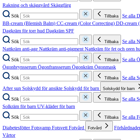
Rakning och skäggvård
Skäggfärg
Sök
Se alla 
Tillbaka
BB-cream (Blemish Balm)
CC-cream (Color Correcting)
DD-cream (
Dagkräm för torr hud
Dagkräm SPF
Sök
Se alla 
Tillbaka
Nattkräm anti-age
Nattkräm anti-pigment
Nattkräm för fet och oren 
Sök
Se alla 
Tillbaka
Ögonbrynsserum
Ögonfransserum
Ögonkräm
Ögonmask
Sök
Se alla 
Tillbaka
After sun
Solskydd för ansikte
Solskydd för barn
Solskydd för barn
Sök
Se alla 
Tillbaka
Solkräm för barn
UV-kläder för barn
Sök
Se alla F
Tillbaka
Diabetesfötter
Fotsvamp
Fotsvett
Fotvård
Förhårdnader
Fotvård
Vårtor