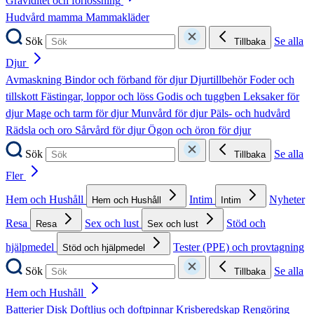
Graviditet och förlossning
Hudvård mamma
Mammakläder
Sök
Se alla
Tillbaka
Djur
Avmaskning
Bindor och förband för djur
Djurtillbehör
Foder och
tillskott
Fästingar, loppor och löss
Godis och tuggben
Leksaker för
djur
Mage och tarm för djur
Munvård för djur
Päls- och hudvård
Rädsla och oro
Sårvård för djur
Ögon och öron för djur
Sök
Se alla
Tillbaka
Fler
Hem och Hushåll
Intim
Nyheter
Hem och Hushåll
Intim
Resa
Sex och lust
Stöd och
Resa
Sex och lust
hjälpmedel
Tester (PPE) och provtagning
Stöd och hjälpmedel
Sök
Se alla
Tillbaka
Hem och Hushåll
Batterier
Disk
Doftljus och doftpinnar
Krisberedskap
Rengöring