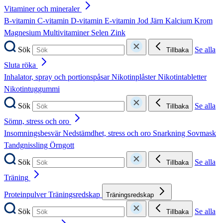
Vitaminer och mineraler
B-vitamin
C-vitamin
D-vitamin
E-vitamin
Jod
Järn
Kalcium
Krom
Magnesium
Multivitaminer
Selen
Zink
Sök
Se alla
Tillbaka
Sluta röka
Inhalator, spray och portionspåsar
Nikotinplåster
Nikotintabletter
Nikotintuggummi
Sök
Se alla
Tillbaka
Sömn, stress och oro
Insomningsbesvär
Nedstämdhet, stress och oro
Snarkning
Sovmask
Tandgnissling
Örngott
Sök
Se alla
Tillbaka
Träning
Proteinpulver
Träningsredskap
Träningsredskap
Sök
Se alla
Tillbaka