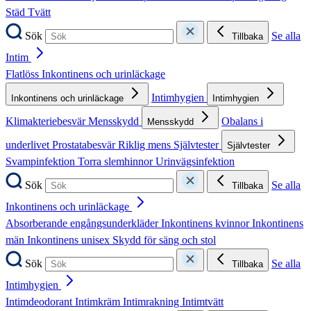
Städ
Tvätt
Sök
Se alla
Tillbaka
Intim
Flatlöss
Inkontinens och urinläckage
Intimhygien
Inkontinens och urinläckage
Intimhygien
Klimakteriebesvär
Mensskydd
Obalans i
Mensskydd
underlivet
Prostatabesvär
Riklig mens
Självtester
Självtester
Svampinfektion
Torra slemhinnor
Urinvägsinfektion
Sök
Se alla
Tillbaka
Inkontinens och urinläckage
Absorberande engångsunderkläder
Inkontinens kvinnor
Inkontinens
män
Inkontinens unisex
Skydd för säng och stol
Sök
Se alla
Tillbaka
Intimhygien
Intimdeodorant
Intimkräm
Intimrakning
Intimtvätt