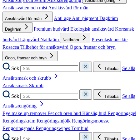
Ansiktsolja och serum
Ansiktsrengöring
Ansiktsrengöring
Ansiktsvatten och mist
Ansiktsvård för män
Anti-age
Anti-pigment
Dagkräm
Ansiktsvård för män
Premium hudvård
Ekologisk ansiktsvård
Koreansk
Dagkräm
hudvård
Läppvård
Nattkräm
Presentask ansikte
Nattkräm
Rosacea
Tillbehör för ansiktsvård
Ögon, fransar och bryn
Ögon, fransar och bryn
Sök
Se alla
Tillbaka
Ansiktsmask och skrubb
Ansiktsmask
Skrubb
Sök
Se alla
Tillbaka
Ansiktsrengöring
Eye make-up remover
Fet och oren hud
Känslig hud
Rengöringsgel
Rengöringskräm
Rengöringsmjölk
Rengöringsmousse
Rengöringspads
Rengöringswipes
Torr hud
Sök
Se alla
Tillbaka