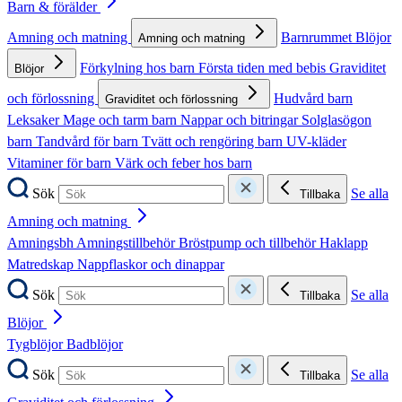
Barn & förälder
Amning och matning
Barnrummet
Blöjor
Amning och matning
Förkylning hos barn
Första tiden med bebis
Graviditet
Blöjor
och förlossning
Hudvård barn
Graviditet och förlossning
Leksaker
Mage och tarm barn
Nappar och bitringar
Solglasögon
barn
Tandvård för barn
Tvätt och rengöring barn
UV-kläder
Vitaminer för barn
Värk och feber hos barn
Sök
Se alla
Tillbaka
Amning och matning
Amningsbh
Amningstillbehör
Bröstpump och tillbehör
Haklapp
Matredskap
Nappflaskor och dinappar
Sök
Se alla
Tillbaka
Blöjor
Tygblöjor
Badblöjor
Sök
Se alla
Tillbaka