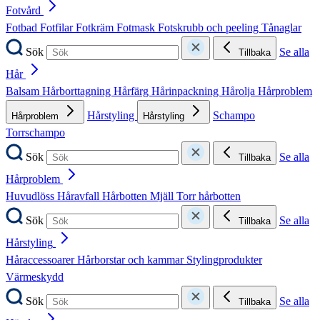
Fotvård
Fotbad
Fotfilar
Fotkräm
Fotmask
Fotskrubb och peeling
Tånaglar
Sök
Se alla
Tillbaka
Hår
Balsam
Hårborttagning
Hårfärg
Hårinpackning
Hårolja
Hårproblem
Hårstyling
Schampo
Hårproblem
Hårstyling
Torrschampo
Sök
Se alla
Tillbaka
Hårproblem
Huvudlöss
Håravfall
Hårbotten
Mjäll
Torr hårbotten
Sök
Se alla
Tillbaka
Hårstyling
Håraccessoarer
Hårborstar och kammar
Stylingprodukter
Värmeskydd
Sök
Se alla
Tillbaka