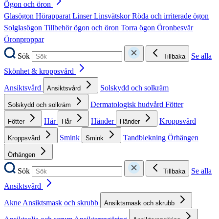
Ögon och öron
Glasögon
Hörapparat
Linser
Linsvätskor
Röda och irriterade ögon
Solglasögon
Tillbehör ögon och öron
Torra ögon
Öronbesvär
Öronproppar
Sök
Se alla
Tillbaka
Skönhet & kroppsvård
Ansiktsvård
Solskydd och solkräm
Ansiktsvård
Dermatologisk hudvård
Fötter
Solskydd och solkräm
Hår
Händer
Kroppsvård
Fötter
Hår
Händer
Smink
Tandblekning
Örhängen
Kroppsvård
Smink
Örhängen
Sök
Se alla
Tillbaka
Ansiktsvård
Akne
Ansiktsmask och skrubb
Ansiktsmask och skrubb