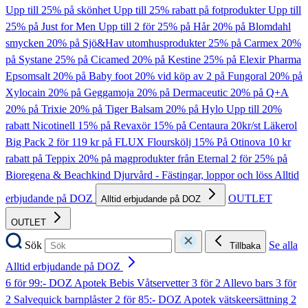
Upp till 25% på skönhet
Upp till 25% rabatt på fotprodukter
Upp till
25% på Just for Men
Upp till 2 för 25% på Hår
20% på Blomdahl
smycken
20% på Sjö&Hav utomhusprodukter
25% på Carmex
20%
på Systane
25% på Cicamed
20% på Kestine
25% på Elexir Pharma
Epsomsalt
20% på Baby foot
20% vid köp av 2 på Fungoral
20% på
Xylocain
20% på Geggamoja
20% på Dermaceutic
20% på Q+A
20% på Trixie
20% på Tiger Balsam
20% på Hylo
Upp till 20%
rabatt Nicotinell
15% på Revaxör
15% på Centaura
20kr/st Läkerol
Big Pack
2 för 119 kr på FLUX Flourskölj
15% På Otinova
10 kr
rabatt på Teppix
20% på magprodukter från Eternal
2 för 25% på
Bioregena & Beachkind
Djurvård - Fästingar, loppor och löss
Alltid
erbjudande på DOZ
OUTLET
Alltid erbjudande på DOZ
OUTLET
Sök
Se alla
Tillbaka
Alltid erbjudande på DOZ
6 för 99:- DOZ Apotek Bebis Våtservetter
3 för 2 Allevo bars
3 för
2 Salvequick barnplåster
2 för 85:- DOZ Apotek vätskeersättning
2