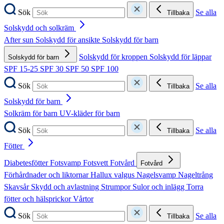
Sök
Se alla
Tillbaka
Solskydd och solkräm
After sun
Solskydd för ansikte
Solskydd för barn
Solskydd för kroppen
Solskydd för läppar
Solskydd för barn
SPF 15-25
SPF 30
SPF 50
SPF 100
Sök
Se alla
Tillbaka
Solskydd för barn
Solkräm för barn
UV-kläder för barn
Sök
Se alla
Tillbaka
Fötter
Diabetesfötter
Fotsvamp
Fotsvett
Fotvård
Fotvård
Förhårdnader och liktornar
Hallux valgus
Nagelsvamp
Nageltrång
Skavsår
Skydd och avlastning
Strumpor
Sulor och inlägg
Torra
fötter och hälsprickor
Vårtor
Sök
Se alla
Tillbaka