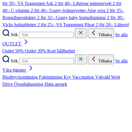
för 50:- V6 Tuggummi Ask
2 för 40:- Libresse intimservett
2 för
40:- C-vitamin
2 för 40:- Gunry tvättservetter Aloe vera
2 för 35:-
Bomullsprodukter
2 för 32:- Gunry baby bomullspinnar
2 för 30:-
Vicks halstabletter
2 för 25:- V6 Tuggummi Påsar
2 för 20:- Läkerol
Sök
Se alla
Tillbaka
OUTLET
Outlet 50%
Outlet 30%
Kort hållbarhet
Sök
Se alla
Tillbaka
Våra tjänster
Blodtrycksmätning
Fuktmätning
Kry
Vaccination
Välvald
Wolt
Drive
Öronhåltagning
Hitta apotek