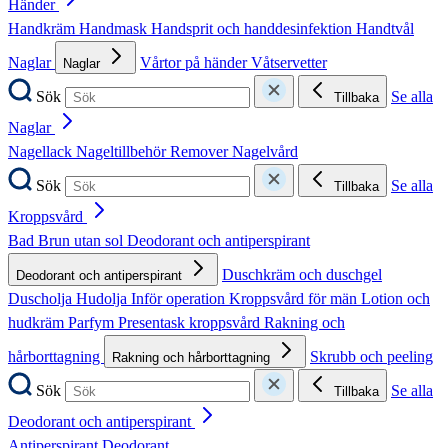
Händer
Handkräm
Handmask
Handsprit och handdesinfektion
Handtvål
Naglar
Vårtor på händer
Våtservetter
Naglar
Sök
Se alla
Tillbaka
Naglar
Nagellack
Nageltillbehör
Remover
Nagelvård
Sök
Se alla
Tillbaka
Kroppsvård
Bad
Brun utan sol
Deodorant och antiperspirant
Duschkräm och duschgel
Deodorant och antiperspirant
Duscholja
Hudolja
Inför operation
Kroppsvård för män
Lotion och
hudkräm
Parfym
Presentask kroppsvård
Rakning och
hårborttagning
Skrubb och peeling
Rakning och hårborttagning
Sök
Se alla
Tillbaka
Deodorant och antiperspirant
Antiperspirant
Deodorant