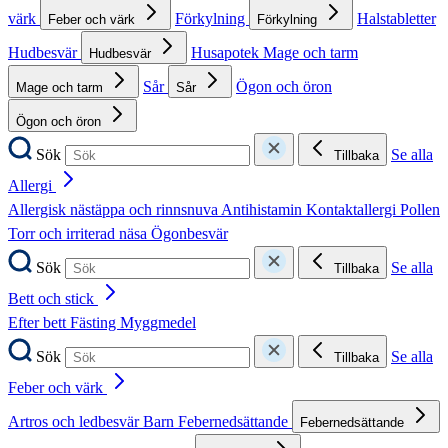
värk
Förkylning
Halstabletter
Feber och värk
Förkylning
Hudbesvär
Husapotek
Mage och tarm
Hudbesvär
Sår
Ögon och öron
Mage och tarm
Sår
Ögon och öron
Sök
Se alla
Tillbaka
Allergi
Allergisk nästäppa och rinnsnuva
Antihistamin
Kontaktallergi
Pollen
Torr och irriterad näsa
Ögonbesvär
Sök
Se alla
Tillbaka
Bett och stick
Efter bett
Fästing
Myggmedel
Sök
Se alla
Tillbaka
Feber och värk
Artros och ledbesvär
Barn
Febernedsättande
Febernedsättande