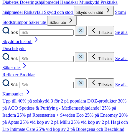
Diabetes
Doseringshjälpmedel
Handskar
Munskydd
Praktiska
hjälpmedel
Riskavfall
Skydd och stöd
Stomi
Skydd och stöd
Stödstrumpor
Säker ute
Säker ute
Sök
Se alla
Tillbaka
Skydd och stöd
Duschskydd
Sök
Se alla
Tillbaka
Säker ute
Reflexer
Broddar
Sök
Se alla
Tillbaka
Kampanjer
Upp till 40% på solskydd
3 för 2 på populära DOZ-produkter
30%
på ACO Spotless & Purifying - Medlemserbjudande!
25% på
Isadora
25% på Rosenserien + Sweden Eco
25% på Eneomey
20%
på Aptus
25% vid köp av 2 på Millu
25% vid köp av 2 på Hagi och
Lip Intimate Care
25% vid köp av 2 på Bioregena och Beachkind