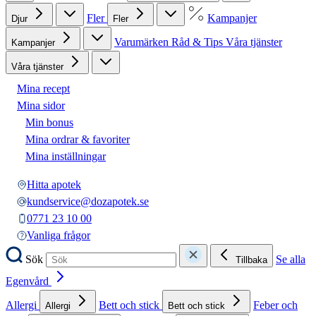
Fler
Kampanjer
Djur
Fler
Varumärken
Råd & Tips
Våra tjänster
Kampanjer
Våra tjänster
Mina recept
Mina sidor
Min bonus
Mina ordrar & favoriter
Mina inställningar
Hitta apotek
kundservice@dozapotek.se
0771 23 10 00
Vanliga frågor
Sök
Se alla
Tillbaka
Egenvård
Allergi
Bett och stick
Feber och
Allergi
Bett och stick