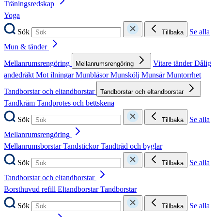
Träningsredskap
Yoga
Sök
Se alla
Tillbaka
Mun & tänder
Mellanrumsrengöring
Vitare tänder
Dålig
Mellanrumsrengöring
andedräkt
Mot ilningar
Munblåsor
Munskölj
Munsår
Muntorrhet
Tandborstar och eltandborstar
Tandborstar och eltandborstar
Tandkräm
Tandprotes och bettskena
Sök
Se alla
Tillbaka
Mellanrumsrengöring
Mellanrumsborstar
Tandstickor
Tandtråd och byglar
Sök
Se alla
Tillbaka
Tandborstar och eltandborstar
Borsthuvud refill
Eltandborstar
Tandborstar
Sök
Se alla
Tillbaka