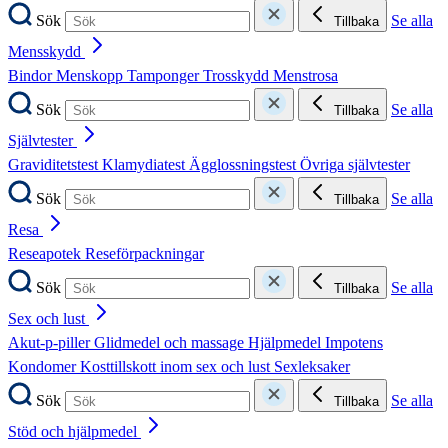
Sök
Se alla
Tillbaka
Mensskydd
Bindor
Menskopp
Tamponger
Trosskydd
Menstrosa
Sök
Se alla
Tillbaka
Självtester
Graviditetstest
Klamydiatest
Ägglossningstest
Övriga självtester
Sök
Se alla
Tillbaka
Resa
Reseapotek
Reseförpackningar
Sök
Se alla
Tillbaka
Sex och lust
Akut-p-piller
Glidmedel och massage
Hjälpmedel
Impotens
Kondomer
Kosttillskott inom sex och lust
Sexleksaker
Sök
Se alla
Tillbaka
Stöd och hjälpmedel