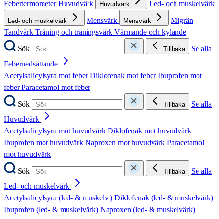
Febertermometer
Huvudvärk
Led- och muskelvärk
Huvudvärk
Mensvärk
Migrän
Led- och muskelvärk
Mensvärk
Tandvärk
Träning och träningsvärk
Värmande och kylande
Sök
Se alla
Tillbaka
Febernedsättande
Acetylsalicylsyra mot feber
Diklofenak mot feber
Ibuprofen mot
feber
Paracetamol mot feber
Sök
Se alla
Tillbaka
Huvudvärk
Acetylsalicylsyra mot huvudvärk
Diklofenak mot huvudvärk
Ibuprofen mot huvudvärk
Naproxen mot huvudvärk
Paracetamol
mot huvudvärk
Sök
Se alla
Tillbaka
Led- och muskelvärk
Acetylsalicylsyra (led- & muskelv.)
Diklofenak (led- & muskelvärk)
Ibuprofen (led- & muskelvärk)
Naproxen (led- & muskelvärk)