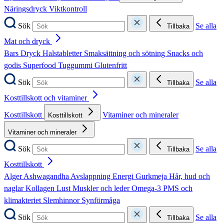
Näringsdryck
Viktkontroll
Sök
Se alla
Tillbaka
Mat och dryck
Bars
Dryck
Halstabletter
Smaksättning och sötning
Snacks och
godis
Superfood
Tuggummi
Glutenfritt
Sök
Se alla
Tillbaka
Kosttillskott och vitaminer
Kosttillskott
Vitaminer och mineraler
Kosttillskott
Vitaminer och mineraler
Sök
Se alla
Tillbaka
Kosttillskott
Alger
Ashwagandha
Avslappning
Energi
Gurkmeja
Hår, hud och
naglar
Kollagen
Lust
Muskler och leder
Omega-3
PMS och
klimakteriet
Slemhinnor
Synförmåga
Sök
Se alla
Tillbaka