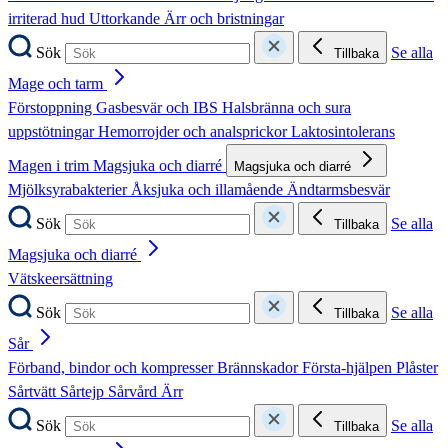
irriterad hud
Uttorkande
Ärr och bristningar
Sök
Se alla
Tillbaka
Mage och tarm
Förstoppning
Gasbesvär och IBS
Halsbränna och sura
uppstötningar
Hemorrojder och analsprickor
Laktosintolerans
Magen i trim
Magsjuka och diarré
Magsjuka och diarré
Mjölksyrabakterier
Åksjuka och illamående
Ändtarmsbesvär
Sök
Se alla
Tillbaka
Magsjuka och diarré
Vätskeersättning
Sök
Se alla
Tillbaka
Sår
Förband, bindor och kompresser
Brännskador
Första-hjälpen
Plåster
Sårtvätt
Sårtejp
Sårvård
Ärr
Sök
Se alla
Tillbaka