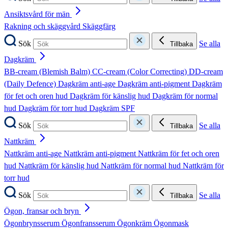
Ansiktsvård för män
Rakning och skäggvård
Skäggfärg
Sök
Se alla
Tillbaka
Dagkräm
BB-cream (Blemish Balm)
CC-cream (Color Correcting)
DD-cream
(Daily Defence)
Dagkräm anti-age
Dagkräm anti-pigment
Dagkräm
för fet och oren hud
Dagkräm för känslig hud
Dagkräm för normal
hud
Dagkräm för torr hud
Dagkräm SPF
Sök
Se alla
Tillbaka
Nattkräm
Nattkräm anti-age
Nattkräm anti-pigment
Nattkräm för fet och oren
hud
Nattkräm för känslig hud
Nattkräm för normal hud
Nattkräm för
torr hud
Sök
Se alla
Tillbaka
Ögon, fransar och bryn
Ögonbrynsserum
Ögonfransserum
Ögonkräm
Ögonmask