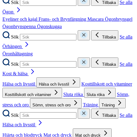
Sök
Se alla
Tillbaka
Ögon
Eyeliner och kajal
Frans- och Brynfärgning
Mascara
Ögonbrynsgel
Ögonbrynspenna
Ögonskugga
Sök
Se alla
Tillbaka
Örhängen
Öronhåltagning
Sök
Se alla
Tillbaka
Kost & hälsa
Hälsa och livsstil
Kosttillskott och vitaminer
Hälsa och livsstil
Sluta röka
Sömn,
Kosttillskott och vitaminer
Sluta röka
stress och oro
Träning
Sömn, stress och oro
Träning
Sök
Se alla
Tillbaka
Hälsa och livsstil
Hjärta och blodtryck
Mat och dryck
Mat och dryck