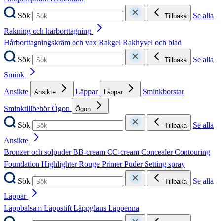
Sök
Se alla
Tillbaka
Rakning och hårborttagning
Hårborttagningskräm och vax
Rakgel
Rakhyvel och blad
Sök
Se alla
Tillbaka
Smink
Ansikte
Läppar
Sminkborstar
Ansikte
Läppar
Sminktillbehör
Ögon
Ögon
Sök
Se alla
Tillbaka
Ansikte
Bronzer och solpuder
BB-cream
CC-cream
Concealer
Contouring
Foundation
Highlighter
Rouge
Primer
Puder
Setting spray
Sök
Se alla
Tillbaka
Läppar
Läppbalsam
Läppstift
Läppglans
Läppenna