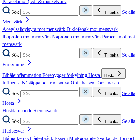
Paracetamol (led- & muskelvärk)
Sök
Se alla
Tillbaka
Mensvärk
Acetylsalicylsyra mot mensvärk
Diklofenak mot mensvärk
Ibuprofen mot mensvärk
Naproxen mot mensvärk
Paracetamol mot
mensvärk
Sök
Se alla
Tillbaka
Förkylning
Bihåleinflammation
Förebygger förkylning
Hosta
Hosta
Influensa
Nästäppa och rinnsnuva
Ont i halsen
Torr i näsan
Sök
Se alla
Tillbaka
Hosta
Hostdämpande
Slemlösande
Sök
Se alla
Tillbaka
Hudbesvär
Blåmärken och åderbråck
Eksem
Mjukgörande
Svalkande
Torr och