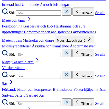
irriterad hud
Uttorkande
Ärr och bristningar
Sök
Se alla
Tillbaka
Mage och tarm
Förstoppning
Gasbesvär och IBS
Halsbränna och sura
uppstötningar
Hemorrojder och analsprickor
Laktosintolerans
Magen i trim
Magsjuka och diarré
Magsjuka och diarré
Mjölksyrabakterier
Åksjuka och illamående
Ändtarmsbesvär
Sök
Se alla
Tillbaka
Magsjuka och diarré
Vätskeersättning
Sök
Se alla
Tillbaka
Sår
Förband, bindor och kompresser
Brännskador
Första-hjälpen
Plåster
Sårtvätt
Sårtejp
Sårvård
Ärr
Sök
Se alla
Tillbaka