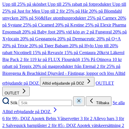
Upp till 25% på skönhet
Upp till 25% rabatt på fotprodukter
Upp till
25% på Just for Men
Upp till 2 för 25% på Hår
20% på Blomdahl
smycken
20% på Sjö&Hav utomhusprodukter
25% på Carmex
20%
på Systane
25% på Cicamed
20% på Kestine
25% på Elexir Pharma
Epsomsalt
20% på Baby foot
20% vid köp av 2 på Fungoral
20% på
Xylocain
20% på Geggamoja
20% på Dermaceutic
20% på Q+A
20% på Trixie
20% på Tiger Balsam
20% på Hylo
Upp till 20%
rabatt Nicotinell
15% på Revaxör
15% på Centaura
20kr/st Läkerol
Big Pack
2 för 119 kr på FLUX Flourskölj
15% På Otinova
10 kr
rabatt på Teppix
20% på magprodukter från Eternal
2 för 25% på
Bioregena & Beachkind
Djurvård - Fästingar, loppor och löss
Alltid
erbjudande på DOZ
OUTLET
Alltid erbjudande på DOZ
OUTLET
Sök
Se alla
Tillbaka
Alltid erbjudande på DOZ
6 för 99:- DOZ Apotek Bebis Våtservetter
3 för 2 Allevo bars
3 för
2 Salvequick barnplåster
2 för 85:- DOZ Apotek vätskeersättning
2