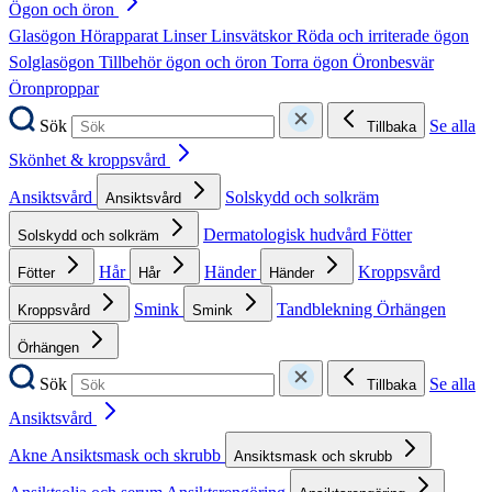
Ögon och öron
Glasögon
Hörapparat
Linser
Linsvätskor
Röda och irriterade ögon
Solglasögon
Tillbehör ögon och öron
Torra ögon
Öronbesvär
Öronproppar
Sök
Se alla
Tillbaka
Skönhet & kroppsvård
Ansiktsvård
Solskydd och solkräm
Ansiktsvård
Dermatologisk hudvård
Fötter
Solskydd och solkräm
Hår
Händer
Kroppsvård
Fötter
Hår
Händer
Smink
Tandblekning
Örhängen
Kroppsvård
Smink
Örhängen
Sök
Se alla
Tillbaka
Ansiktsvård
Akne
Ansiktsmask och skrubb
Ansiktsmask och skrubb