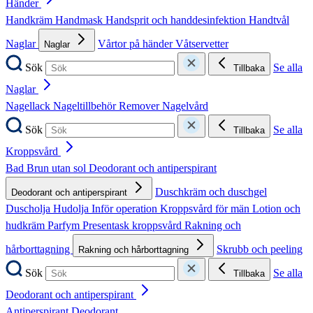
Händer
Handkräm
Handmask
Handsprit och handdesinfektion
Handtvål
Naglar
Vårtor på händer
Våtservetter
Naglar
Sök
Se alla
Tillbaka
Naglar
Nagellack
Nageltillbehör
Remover
Nagelvård
Sök
Se alla
Tillbaka
Kroppsvård
Bad
Brun utan sol
Deodorant och antiperspirant
Duschkräm och duschgel
Deodorant och antiperspirant
Duscholja
Hudolja
Inför operation
Kroppsvård för män
Lotion och
hudkräm
Parfym
Presentask kroppsvård
Rakning och
hårborttagning
Skrubb och peeling
Rakning och hårborttagning
Sök
Se alla
Tillbaka
Deodorant och antiperspirant
Antiperspirant
Deodorant