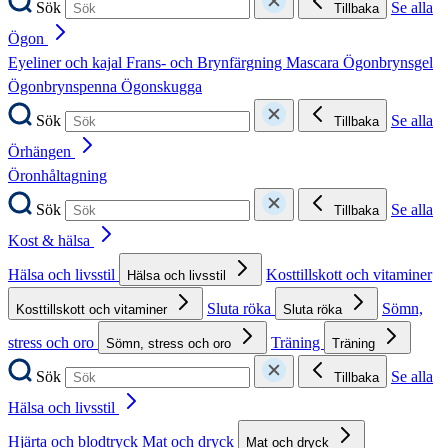
Sök
Se alla
Tillbaka
Ögon
Eyeliner och kajal
Frans- och Brynfärgning
Mascara
Ögonbrynsgel
Ögonbrynspenna
Ögonskugga
Sök
Se alla
Tillbaka
Örhängen
Öronhåltagning
Sök
Se alla
Tillbaka
Kost & hälsa
Hälsa och livsstil
Kosttillskott och vitaminer
Hälsa och livsstil
Sluta röka
Sömn,
Kosttillskott och vitaminer
Sluta röka
stress och oro
Träning
Sömn, stress och oro
Träning
Sök
Se alla
Tillbaka
Hälsa och livsstil
Hjärta och blodtryck
Mat och dryck
Mat och dryck