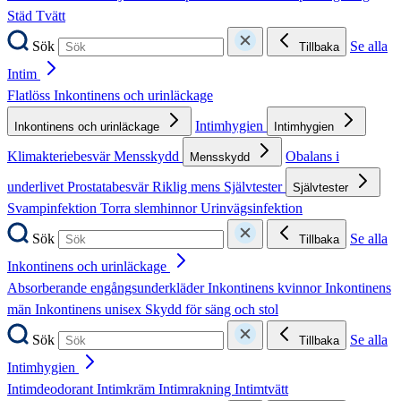
Städ
Tvätt
Sök
Se alla
Tillbaka
Intim
Flatlöss
Inkontinens och urinläckage
Intimhygien
Inkontinens och urinläckage
Intimhygien
Klimakteriebesvär
Mensskydd
Obalans i
Mensskydd
underlivet
Prostatabesvär
Riklig mens
Självtester
Självtester
Svampinfektion
Torra slemhinnor
Urinvägsinfektion
Sök
Se alla
Tillbaka
Inkontinens och urinläckage
Absorberande engångsunderkläder
Inkontinens kvinnor
Inkontinens
män
Inkontinens unisex
Skydd för säng och stol
Sök
Se alla
Tillbaka
Intimhygien
Intimdeodorant
Intimkräm
Intimrakning
Intimtvätt