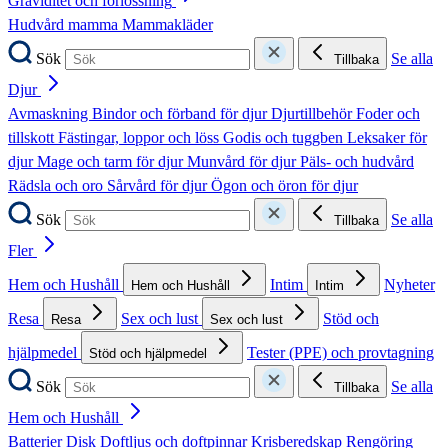
Graviditet och förlossning
Hudvård mamma
Mammakläder
Sök
Se alla
Tillbaka
Djur
Avmaskning
Bindor och förband för djur
Djurtillbehör
Foder och
tillskott
Fästingar, loppor och löss
Godis och tuggben
Leksaker för
djur
Mage och tarm för djur
Munvård för djur
Päls- och hudvård
Rädsla och oro
Sårvård för djur
Ögon och öron för djur
Sök
Se alla
Tillbaka
Fler
Hem och Hushåll
Intim
Nyheter
Hem och Hushåll
Intim
Resa
Sex och lust
Stöd och
Resa
Sex och lust
hjälpmedel
Tester (PPE) och provtagning
Stöd och hjälpmedel
Sök
Se alla
Tillbaka
Hem och Hushåll
Batterier
Disk
Doftljus och doftpinnar
Krisberedskap
Rengöring