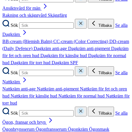
Ansiktsvård för män
Rakning och skäggvård
Skäggfärg
Sök
Se alla
Tillbaka
Dagkräm
BB-cream (Blemish Balm)
CC-cream (Color Correcting)
DD-cream
(Daily Defence)
Dagkräm anti-age
Dagkräm anti-pigment
Dagkräm
för fet och oren hud
Dagkräm för känslig hud
Dagkräm för normal
hud
Dagkräm för torr hud
Dagkräm SPF
Sök
Se alla
Tillbaka
Nattkräm
Nattkräm anti-age
Nattkräm anti-pigment
Nattkräm för fet och oren
hud
Nattkräm för känslig hud
Nattkräm för normal hud
Nattkräm för
torr hud
Sök
Se alla
Tillbaka
Ögon, fransar och bryn
Ögonbrynsserum
Ögonfransserum
Ögonkräm
Ögonmask