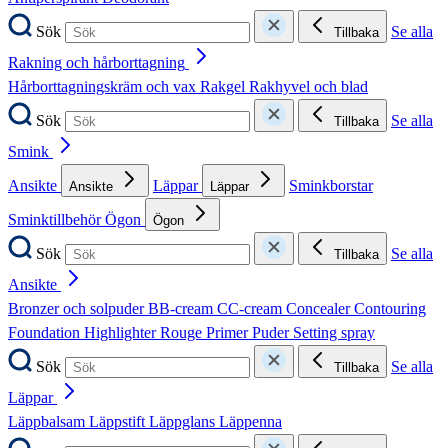
Sök
Se alla
Tillbaka
Rakning och hårborttagning
Hårborttagningskräm och vax
Rakgel
Rakhyvel och blad
Sök
Se alla
Tillbaka
Smink
Ansikte
Läppar
Sminkborstar
Ansikte
Läppar
Sminktillbehör
Ögon
Ögon
Sök
Se alla
Tillbaka
Ansikte
Bronzer och solpuder
BB-cream
CC-cream
Concealer
Contouring
Foundation
Highlighter
Rouge
Primer
Puder
Setting spray
Sök
Se alla
Tillbaka
Läppar
Läppbalsam
Läppstift
Läppglans
Läppenna