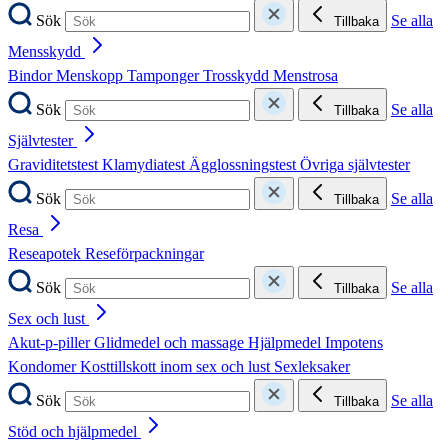
Sök
Se alla
Tillbaka
Mensskydd
Bindor
Menskopp
Tamponger
Trosskydd
Menstrosa
Sök
Se alla
Tillbaka
Självtester
Graviditetstest
Klamydiatest
Ägglossningstest
Övriga självtester
Sök
Se alla
Tillbaka
Resa
Reseapotek
Reseförpackningar
Sök
Se alla
Tillbaka
Sex och lust
Akut-p-piller
Glidmedel och massage
Hjälpmedel
Impotens
Kondomer
Kosttillskott inom sex och lust
Sexleksaker
Sök
Se alla
Tillbaka
Stöd och hjälpmedel