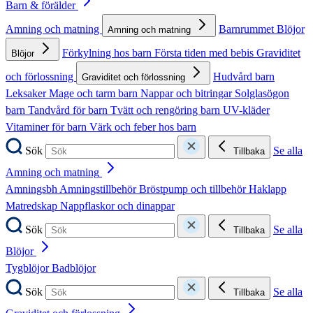
Barn & förälder
Amning och matning
Barnrummet
Blöjor
Amning och matning
Förkylning hos barn
Första tiden med bebis
Graviditet
Blöjor
och förlossning
Hudvård barn
Graviditet och förlossning
Leksaker
Mage och tarm barn
Nappar och bitringar
Solglasögon
barn
Tandvård för barn
Tvätt och rengöring barn
UV-kläder
Vitaminer för barn
Värk och feber hos barn
Sök
Se alla
Tillbaka
Amning och matning
Amningsbh
Amningstillbehör
Bröstpump och tillbehör
Haklapp
Matredskap
Nappflaskor och dinappar
Sök
Se alla
Tillbaka
Blöjor
Tygblöjor
Badblöjor
Sök
Se alla
Tillbaka