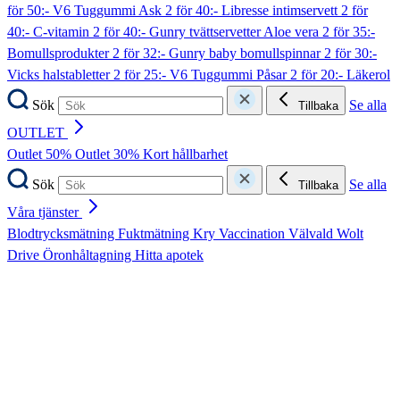
för 50:- V6 Tuggummi Ask
2 för 40:- Libresse intimservett
2 för
40:- C-vitamin
2 för 40:- Gunry tvättservetter Aloe vera
2 för 35:-
Bomullsprodukter
2 för 32:- Gunry baby bomullspinnar
2 för 30:-
Vicks halstabletter
2 för 25:- V6 Tuggummi Påsar
2 för 20:- Läkerol
Sök
Se alla
Tillbaka
OUTLET
Outlet 50%
Outlet 30%
Kort hållbarhet
Sök
Se alla
Tillbaka
Våra tjänster
Blodtrycksmätning
Fuktmätning
Kry
Vaccination
Välvald
Wolt
Drive
Öronhåltagning
Hitta apotek