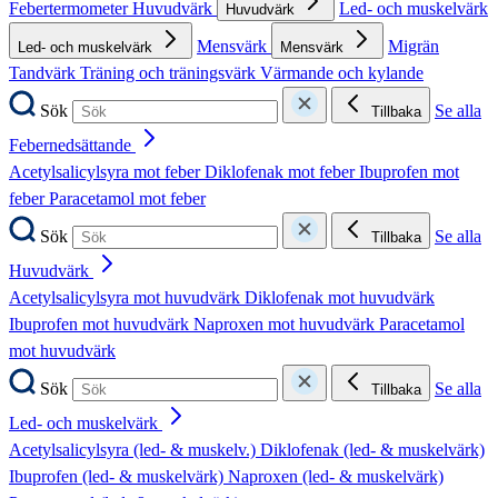
Febertermometer
Huvudvärk
Led- och muskelvärk
Huvudvärk
Mensvärk
Migrän
Led- och muskelvärk
Mensvärk
Tandvärk
Träning och träningsvärk
Värmande och kylande
Sök
Se alla
Tillbaka
Febernedsättande
Acetylsalicylsyra mot feber
Diklofenak mot feber
Ibuprofen mot
feber
Paracetamol mot feber
Sök
Se alla
Tillbaka
Huvudvärk
Acetylsalicylsyra mot huvudvärk
Diklofenak mot huvudvärk
Ibuprofen mot huvudvärk
Naproxen mot huvudvärk
Paracetamol
mot huvudvärk
Sök
Se alla
Tillbaka
Led- och muskelvärk
Acetylsalicylsyra (led- & muskelv.)
Diklofenak (led- & muskelvärk)
Ibuprofen (led- & muskelvärk)
Naproxen (led- & muskelvärk)