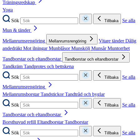
Träningsredskap
Yoga
Sök
Se alla
Tillbaka
Mun & tänder
Mellanrumsrengöring
Vitare tänder
Dålig
Mellanrumsrengöring
andedräkt
Mot ilningar
Munblåsor
Munskölj
Munsår
Muntorrhet
Tandborstar och eltandborstar
Tandborstar och eltandborstar
Tandkräm
Tandprotes och bettskena
Sök
Se alla
Tillbaka
Mellanrumsrengöring
Mellanrumsborstar
Tandstickor
Tandtråd och byglar
Sök
Se alla
Tillbaka
Tandborstar och eltandborstar
Borsthuvud refill
Eltandborstar
Tandborstar
Sök
Se alla
Tillbaka