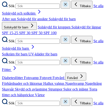
Sök
Se alla
Tillbaka
Solskydd och solkräm
After sun
Solskydd för ansikte
Solskydd för barn
Solskydd för kroppen
Solskydd för läppar
Solskydd för barn
SPF 15-25
SPF 30
SPF 50
SPF 100
Sök
Se alla
Tillbaka
Solskydd för barn
Solkräm för barn
UV-kläder för barn
Sök
Se alla
Tillbaka
Fötter
Diabetesfötter
Fotsvamp
Fotsvett
Fotvård
Fotvård
Förhårdnader och liktornar
Hallux valgus
Nagelsvamp
Nageltrång
Skavsår
Skydd och avlastning
Strumpor
Sulor och inlägg
Torra
fötter och hälsprickor
Vårtor
Sök
Se alla
Tillbaka