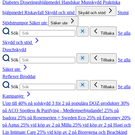
Diabetes
Doseringshjälpmedel
Handskar
Munskydd
Praktiska
hjälpmedel
Riskavfall
Skydd och stöd
Stomi
Skydd och stöd
Stödstrumpor
Säker ute
Säker ute
Sök
Se alla
Tillbaka
Skydd och stöd
Duschskydd
Sök
Se alla
Tillbaka
Säker ute
Reflexer
Broddar
Sök
Se alla
Tillbaka
Kampanjer
Upp till 40% på solskydd
3 för 2 på populära DOZ-produkter
30%
på ACO Spotless & Purifying - Medlemserbjudande!
25% på
Isadora
25% på Rosenserien + Sweden Eco
25% på Eneomey
20%
på Aptus
25% vid köp av 2 på Millu
25% vid köp av 2 på Hagi och
Lip Intimate Care
25% vid köp av 2 på Bioregena och Beachkind