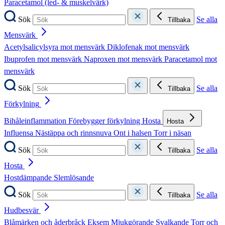
Paracetamol (led- & muskelvärk)
Sök
Se alla
Tillbaka
Mensvärk
Acetylsalicylsyra mot mensvärk
Diklofenak mot mensvärk
Ibuprofen mot mensvärk
Naproxen mot mensvärk
Paracetamol mot
mensvärk
Sök
Se alla
Tillbaka
Förkylning
Bihåleinflammation
Förebygger förkylning
Hosta
Hosta
Influensa
Nästäppa och rinnsnuva
Ont i halsen
Torr i näsan
Sök
Se alla
Tillbaka
Hosta
Hostdämpande
Slemlösande
Sök
Se alla
Tillbaka
Hudbesvär
Blåmärken och åderbråck
Eksem
Mjukgörande
Svalkande
Torr och