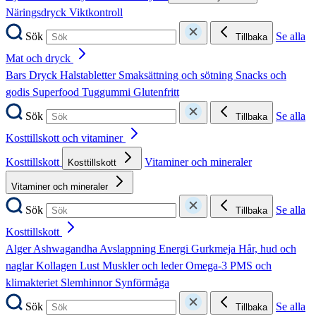
Näringsdryck
Viktkontroll
Sök
Se alla
Tillbaka
Mat och dryck
Bars
Dryck
Halstabletter
Smaksättning och sötning
Snacks och
godis
Superfood
Tuggummi
Glutenfritt
Sök
Se alla
Tillbaka
Kosttillskott och vitaminer
Kosttillskott
Vitaminer och mineraler
Kosttillskott
Vitaminer och mineraler
Sök
Se alla
Tillbaka
Kosttillskott
Alger
Ashwagandha
Avslappning
Energi
Gurkmeja
Hår, hud och
naglar
Kollagen
Lust
Muskler och leder
Omega-3
PMS och
klimakteriet
Slemhinnor
Synförmåga
Sök
Se alla
Tillbaka