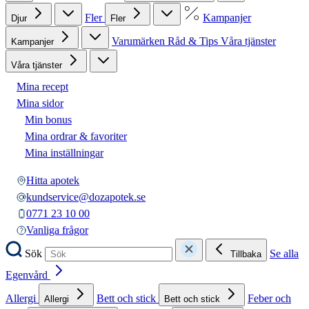
Fler
Kampanjer
Djur
Fler
Varumärken
Råd & Tips
Våra tjänster
Kampanjer
Våra tjänster
Mina recept
Mina sidor
Min bonus
Mina ordrar & favoriter
Mina inställningar
Hitta apotek
kundservice@dozapotek.se
0771 23 10 00
Vanliga frågor
Sök
Se alla
Tillbaka
Egenvård
Allergi
Bett och stick
Feber och
Allergi
Bett och stick