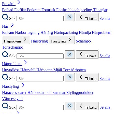
Fotvård
Fotbad
Fotfilar
Fotkräm
Fotmask
Fotskrubb och peeling
Tånaglar
Sök
Se alla
Tillbaka
Hår
Balsam
Hårborttagning
Hårfärg
Hårinpackning
Hårolja
Hårproblem
Hårstyling
Schampo
Hårproblem
Hårstyling
Torrschampo
Sök
Se alla
Tillbaka
Hårproblem
Huvudlöss
Håravfall
Hårbotten
Mjäll
Torr hårbotten
Sök
Se alla
Tillbaka
Hårstyling
Håraccessoarer
Hårborstar och kammar
Stylingprodukter
Värmeskydd
Sök
Se alla
Tillbaka