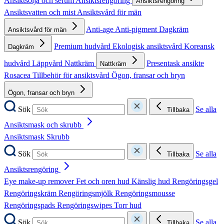
Ansiktsolja och serum
Ansiktsrengöring
Ansiktsrengöring
Ansiktsvatten och mist
Ansiktsvård för män
Anti-age
Anti-pigment
Dagkräm
Ansiktsvård för män
Premium hudvård
Ekologisk ansiktsvård
Koreansk
Dagkräm
hudvård
Läppvård
Nattkräm
Presentask ansikte
Nattkräm
Rosacea
Tillbehör för ansiktsvård
Ögon, fransar och bryn
Ögon, fransar och bryn
Sök
Se alla
Tillbaka
Ansiktsmask och skrubb
Ansiktsmask
Skrubb
Sök
Se alla
Tillbaka
Ansiktsrengöring
Eye make-up remover
Fet och oren hud
Känslig hud
Rengöringsgel
Rengöringskräm
Rengöringsmjölk
Rengöringsmousse
Rengöringspads
Rengöringswipes
Torr hud
Sök
Se alla
Tillbaka