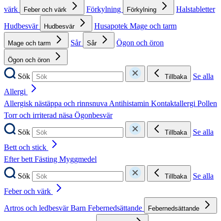
värk
Förkylning
Halstabletter
Feber och värk
Förkylning
Hudbesvär
Husapotek
Mage och tarm
Hudbesvär
Sår
Ögon och öron
Mage och tarm
Sår
Ögon och öron
Sök
Se alla
Tillbaka
Allergi
Allergisk nästäppa och rinnsnuva
Antihistamin
Kontaktallergi
Pollen
Torr och irriterad näsa
Ögonbesvär
Sök
Se alla
Tillbaka
Bett och stick
Efter bett
Fästing
Myggmedel
Sök
Se alla
Tillbaka
Feber och värk
Artros och ledbesvär
Barn
Febernedsättande
Febernedsättande