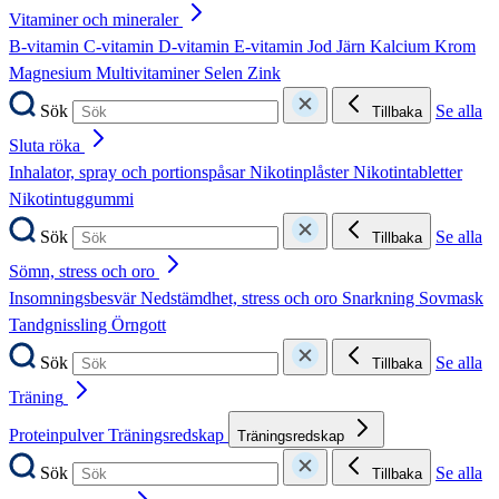
Vitaminer och mineraler
B-vitamin
C-vitamin
D-vitamin
E-vitamin
Jod
Järn
Kalcium
Krom
Magnesium
Multivitaminer
Selen
Zink
Sök
Se alla
Tillbaka
Sluta röka
Inhalator, spray och portionspåsar
Nikotinplåster
Nikotintabletter
Nikotintuggummi
Sök
Se alla
Tillbaka
Sömn, stress och oro
Insomningsbesvär
Nedstämdhet, stress och oro
Snarkning
Sovmask
Tandgnissling
Örngott
Sök
Se alla
Tillbaka
Träning
Proteinpulver
Träningsredskap
Träningsredskap
Sök
Se alla
Tillbaka