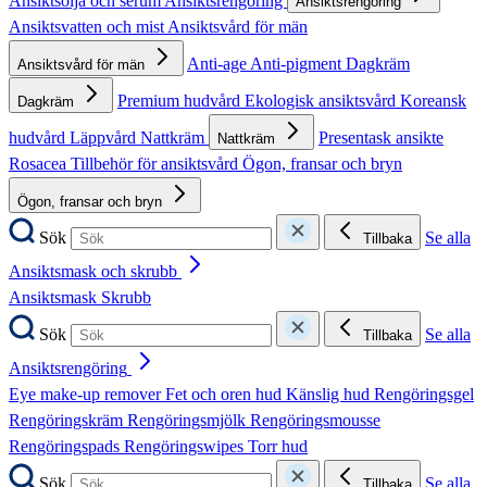
Ansiktsolja och serum
Ansiktsrengöring
Ansiktsrengöring
Ansiktsvatten och mist
Ansiktsvård för män
Anti-age
Anti-pigment
Dagkräm
Ansiktsvård för män
Premium hudvård
Ekologisk ansiktsvård
Koreansk
Dagkräm
hudvård
Läppvård
Nattkräm
Presentask ansikte
Nattkräm
Rosacea
Tillbehör för ansiktsvård
Ögon, fransar och bryn
Ögon, fransar och bryn
Sök
Se alla
Tillbaka
Ansiktsmask och skrubb
Ansiktsmask
Skrubb
Sök
Se alla
Tillbaka
Ansiktsrengöring
Eye make-up remover
Fet och oren hud
Känslig hud
Rengöringsgel
Rengöringskräm
Rengöringsmjölk
Rengöringsmousse
Rengöringspads
Rengöringswipes
Torr hud
Sök
Se alla
Tillbaka