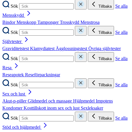
Sök
Se alla
Tillbaka
Mensskydd
Bindor
Menskopp
Tamponger
Trosskydd
Menstrosa
Sök
Se alla
Tillbaka
Självtester
Graviditetstest
Klamydiatest
Ägglossningstest
Övriga självtester
Sök
Se alla
Tillbaka
Resa
Reseapotek
Reseförpackningar
Sök
Se alla
Tillbaka
Sex och lust
Akut-p-piller
Glidmedel och massage
Hjälpmedel
Impotens
Kondomer
Kosttillskott inom sex och lust
Sexleksaker
Sök
Se alla
Tillbaka
Stöd och hjälpmedel