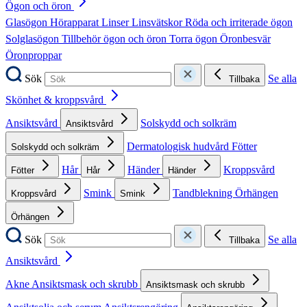
Ögon och öron
Glasögon
Hörapparat
Linser
Linsvätskor
Röda och irriterade ögon
Solglasögon
Tillbehör ögon och öron
Torra ögon
Öronbesvär
Öronproppar
Sök
Se alla
Tillbaka
Skönhet & kroppsvård
Ansiktsvård
Solskydd och solkräm
Ansiktsvård
Dermatologisk hudvård
Fötter
Solskydd och solkräm
Hår
Händer
Kroppsvård
Fötter
Hår
Händer
Smink
Tandblekning
Örhängen
Kroppsvård
Smink
Örhängen
Sök
Se alla
Tillbaka
Ansiktsvård
Akne
Ansiktsmask och skrubb
Ansiktsmask och skrubb