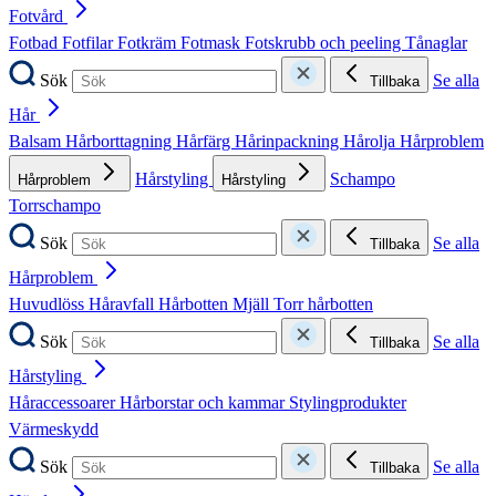
Fotvård
Fotbad
Fotfilar
Fotkräm
Fotmask
Fotskrubb och peeling
Tånaglar
Sök
Se alla
Tillbaka
Hår
Balsam
Hårborttagning
Hårfärg
Hårinpackning
Hårolja
Hårproblem
Hårstyling
Schampo
Hårproblem
Hårstyling
Torrschampo
Sök
Se alla
Tillbaka
Hårproblem
Huvudlöss
Håravfall
Hårbotten
Mjäll
Torr hårbotten
Sök
Se alla
Tillbaka
Hårstyling
Håraccessoarer
Hårborstar och kammar
Stylingprodukter
Värmeskydd
Sök
Se alla
Tillbaka