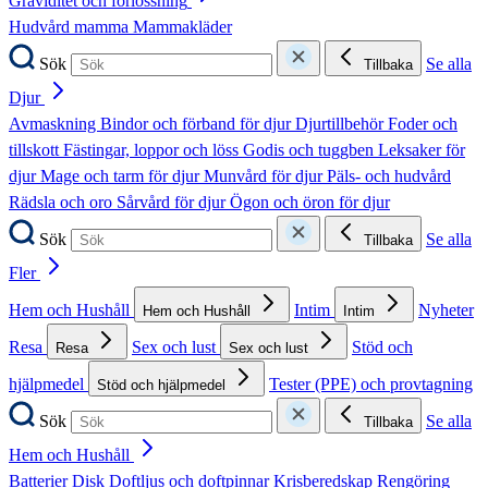
Graviditet och förlossning
Hudvård mamma
Mammakläder
Sök
Se alla
Tillbaka
Djur
Avmaskning
Bindor och förband för djur
Djurtillbehör
Foder och
tillskott
Fästingar, loppor och löss
Godis och tuggben
Leksaker för
djur
Mage och tarm för djur
Munvård för djur
Päls- och hudvård
Rädsla och oro
Sårvård för djur
Ögon och öron för djur
Sök
Se alla
Tillbaka
Fler
Hem och Hushåll
Intim
Nyheter
Hem och Hushåll
Intim
Resa
Sex och lust
Stöd och
Resa
Sex och lust
hjälpmedel
Tester (PPE) och provtagning
Stöd och hjälpmedel
Sök
Se alla
Tillbaka
Hem och Hushåll
Batterier
Disk
Doftljus och doftpinnar
Krisberedskap
Rengöring