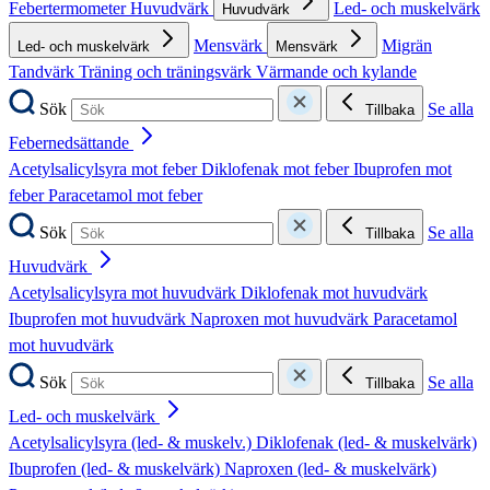
Febertermometer
Huvudvärk
Led- och muskelvärk
Huvudvärk
Mensvärk
Migrän
Led- och muskelvärk
Mensvärk
Tandvärk
Träning och träningsvärk
Värmande och kylande
Sök
Se alla
Tillbaka
Febernedsättande
Acetylsalicylsyra mot feber
Diklofenak mot feber
Ibuprofen mot
feber
Paracetamol mot feber
Sök
Se alla
Tillbaka
Huvudvärk
Acetylsalicylsyra mot huvudvärk
Diklofenak mot huvudvärk
Ibuprofen mot huvudvärk
Naproxen mot huvudvärk
Paracetamol
mot huvudvärk
Sök
Se alla
Tillbaka
Led- och muskelvärk
Acetylsalicylsyra (led- & muskelv.)
Diklofenak (led- & muskelvärk)
Ibuprofen (led- & muskelvärk)
Naproxen (led- & muskelvärk)