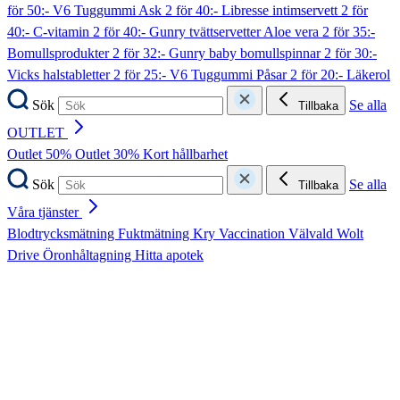
för 50:- V6 Tuggummi Ask
2 för 40:- Libresse intimservett
2 för
40:- C-vitamin
2 för 40:- Gunry tvättservetter Aloe vera
2 för 35:-
Bomullsprodukter
2 för 32:- Gunry baby bomullspinnar
2 för 30:-
Vicks halstabletter
2 för 25:- V6 Tuggummi Påsar
2 för 20:- Läkerol
Sök
Se alla
Tillbaka
OUTLET
Outlet 50%
Outlet 30%
Kort hållbarhet
Sök
Se alla
Tillbaka
Våra tjänster
Blodtrycksmätning
Fuktmätning
Kry
Vaccination
Välvald
Wolt
Drive
Öronhåltagning
Hitta apotek