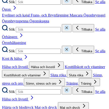
Sök
Se alla
Tillbaka
Ögon
Eyeliner och kajal
Frans- och Brynfärgning
Mascara
Ögonbrynsgel
Ögonbrynspenna
Ögonskugga
Sök
Se alla
Tillbaka
Örhängen
Öronhåltagning
Sök
Se alla
Tillbaka
Kost & hälsa
Hälsa och livsstil
Kosttillskott och vitaminer
Hälsa och livsstil
Sluta röka
Sömn,
Kosttillskott och vitaminer
Sluta röka
stress och oro
Träning
Sömn, stress och oro
Träning
Sök
Se alla
Tillbaka
Hälsa och livsstil
Hjärta och blodtryck
Mat och dryck
Mat och dryck