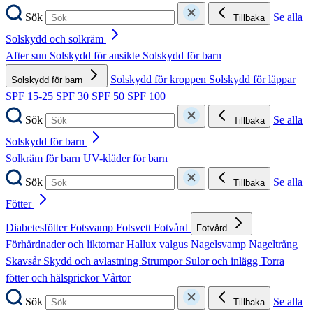
Sök
Se alla
Tillbaka
Solskydd och solkräm
After sun
Solskydd för ansikte
Solskydd för barn
Solskydd för kroppen
Solskydd för läppar
Solskydd för barn
SPF 15-25
SPF 30
SPF 50
SPF 100
Sök
Se alla
Tillbaka
Solskydd för barn
Solkräm för barn
UV-kläder för barn
Sök
Se alla
Tillbaka
Fötter
Diabetesfötter
Fotsvamp
Fotsvett
Fotvård
Fotvård
Förhårdnader och liktornar
Hallux valgus
Nagelsvamp
Nageltrång
Skavsår
Skydd och avlastning
Strumpor
Sulor och inlägg
Torra
fötter och hälsprickor
Vårtor
Sök
Se alla
Tillbaka