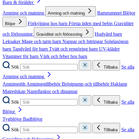
Barn & förälder
Amning och matning
Barnrummet
Blöjor
Amning och matning
Förkylning hos barn
Första tiden med bebis
Graviditet
Blöjor
och förlossning
Hudvård barn
Graviditet och förlossning
Leksaker
Mage och tarm barn
Nappar och bitringar
Solglasögon
barn
Tandvård för barn
Tvätt och rengöring barn
UV-kläder
Vitaminer för barn
Värk och feber hos barn
Sök
Se alla
Tillbaka
Amning och matning
Amningsbh
Amningstillbehör
Bröstpump och tillbehör
Haklapp
Matredskap
Nappflaskor och dinappar
Sök
Se alla
Tillbaka
Blöjor
Tygblöjor
Badblöjor
Sök
Se alla
Tillbaka