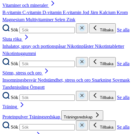
Vitaminer och mineraler
B-vitamin
C-vitamin
D-vitamin
E-vitamin
Jod
Järn
Kalcium
Krom
Magnesium
Multivitaminer
Selen
Zink
Sök
Se alla
Tillbaka
Sluta röka
Inhalator, spray och portionspåsar
Nikotinplåster
Nikotintabletter
Nikotintuggummi
Sök
Se alla
Tillbaka
Sömn, stress och oro
Insomningsbesvär
Nedstämdhet, stress och oro
Snarkning
Sovmask
Tandgnissling
Örngott
Sök
Se alla
Tillbaka
Träning
Proteinpulver
Träningsredskap
Träningsredskap
Sök
Se alla
Tillbaka