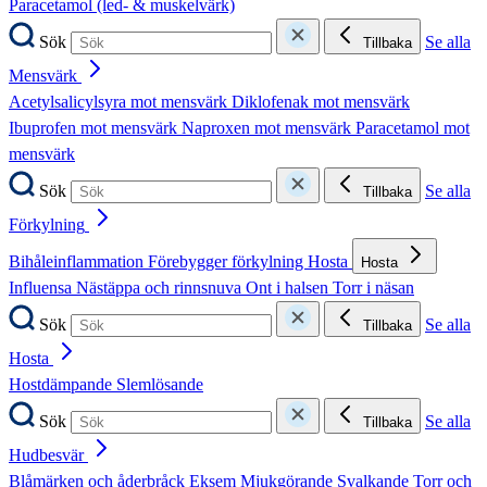
Paracetamol (led- & muskelvärk)
Sök
Se alla
Tillbaka
Mensvärk
Acetylsalicylsyra mot mensvärk
Diklofenak mot mensvärk
Ibuprofen mot mensvärk
Naproxen mot mensvärk
Paracetamol mot
mensvärk
Sök
Se alla
Tillbaka
Förkylning
Bihåleinflammation
Förebygger förkylning
Hosta
Hosta
Influensa
Nästäppa och rinnsnuva
Ont i halsen
Torr i näsan
Sök
Se alla
Tillbaka
Hosta
Hostdämpande
Slemlösande
Sök
Se alla
Tillbaka
Hudbesvär
Blåmärken och åderbråck
Eksem
Mjukgörande
Svalkande
Torr och