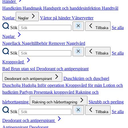
Händer
Handkräm
Handmask
Handsprit och handdesinfektion
Handtvål
Naglar
Vårtor på händer
Våtservetter
Naglar
Sök
Se alla
Tillbaka
Naglar
Nagellack
Nageltillbehör
Remover
Nagelvård
Sök
Se alla
Tillbaka
Kroppsvård
Bad
Brun utan sol
Deodorant och antiperspirant
Duschkräm och duschgel
Deodorant och antiperspirant
Duscholja
Hudolja
Inför operation
Kroppsvård för män
Lotion och
hudkräm
Parfym
Presentask kroppsvård
Rakning och
hårborttagning
Skrubb och peeling
Rakning och hårborttagning
Sök
Se alla
Tillbaka
Deodorant och antiperspirant
Antiperspirant
Deodorant