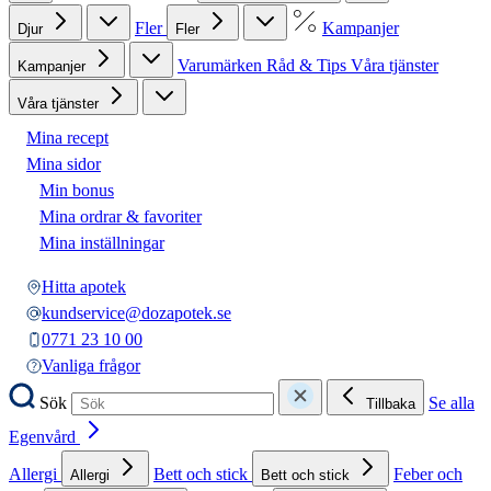
Fler
Kampanjer
Djur
Fler
Varumärken
Råd & Tips
Våra tjänster
Kampanjer
Våra tjänster
Mina recept
Mina sidor
Min bonus
Mina ordrar & favoriter
Mina inställningar
Hitta apotek
kundservice@dozapotek.se
0771 23 10 00
Vanliga frågor
Sök
Se alla
Tillbaka
Egenvård
Allergi
Bett och stick
Feber och
Allergi
Bett och stick