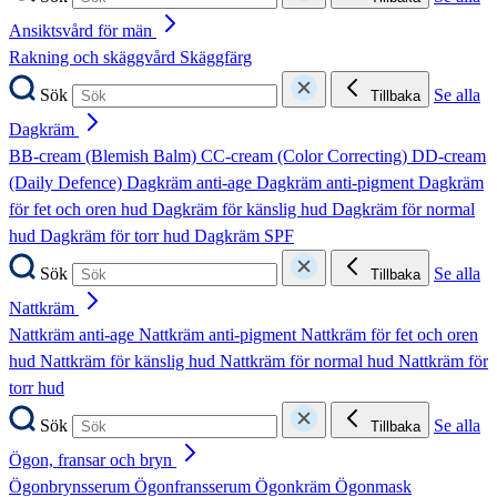
Ansiktsvård för män
Rakning och skäggvård
Skäggfärg
Sök
Se alla
Tillbaka
Dagkräm
BB-cream (Blemish Balm)
CC-cream (Color Correcting)
DD-cream
(Daily Defence)
Dagkräm anti-age
Dagkräm anti-pigment
Dagkräm
för fet och oren hud
Dagkräm för känslig hud
Dagkräm för normal
hud
Dagkräm för torr hud
Dagkräm SPF
Sök
Se alla
Tillbaka
Nattkräm
Nattkräm anti-age
Nattkräm anti-pigment
Nattkräm för fet och oren
hud
Nattkräm för känslig hud
Nattkräm för normal hud
Nattkräm för
torr hud
Sök
Se alla
Tillbaka
Ögon, fransar och bryn
Ögonbrynsserum
Ögonfransserum
Ögonkräm
Ögonmask