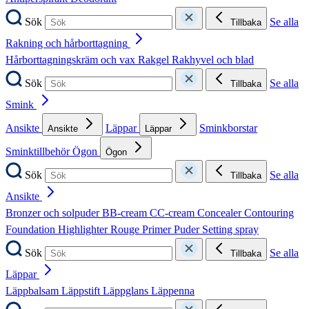
Sök
Se alla
Tillbaka
Rakning och hårborttagning
Hårborttagningskräm och vax
Rakgel
Rakhyvel och blad
Sök
Se alla
Tillbaka
Smink
Ansikte
Läppar
Sminkborstar
Ansikte
Läppar
Sminktillbehör
Ögon
Ögon
Sök
Se alla
Tillbaka
Ansikte
Bronzer och solpuder
BB-cream
CC-cream
Concealer
Contouring
Foundation
Highlighter
Rouge
Primer
Puder
Setting spray
Sök
Se alla
Tillbaka
Läppar
Läppbalsam
Läppstift
Läppglans
Läppenna