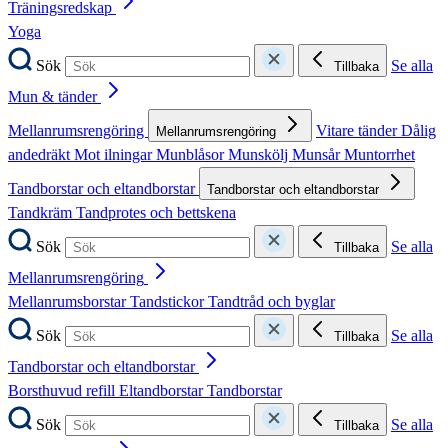
Träningsredskap
Yoga
Sök
Se alla
Tillbaka
Mun & tänder
Mellanrumsrengöring
Vitare tänder
Dålig
Mellanrumsrengöring
andedräkt
Mot ilningar
Munblåsor
Munskölj
Munsår
Muntorrhet
Tandborstar och eltandborstar
Tandborstar och eltandborstar
Tandkräm
Tandprotes och bettskena
Sök
Se alla
Tillbaka
Mellanrumsrengöring
Mellanrumsborstar
Tandstickor
Tandtråd och byglar
Sök
Se alla
Tillbaka
Tandborstar och eltandborstar
Borsthuvud refill
Eltandborstar
Tandborstar
Sök
Se alla
Tillbaka