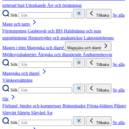
irriterad hud
Uttorkande
Ärr och bristningar
Sök
Se alla
Tillbaka
Mage och tarm
Förstoppning
Gasbesvär och IBS
Halsbränna och sura
uppstötningar
Hemorrojder och analsprickor
Laktosintolerans
Magen i trim
Magsjuka och diarré
Magsjuka och diarré
Mjölksyrabakterier
Åksjuka och illamående
Ändtarmsbesvär
Sök
Se alla
Tillbaka
Magsjuka och diarré
Vätskeersättning
Sök
Se alla
Tillbaka
Sår
Förband, bindor och kompresser
Brännskador
Första-hjälpen
Plåster
Sårtvätt
Sårtejp
Sårvård
Ärr
Sök
Se alla
Tillbaka