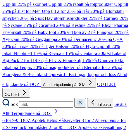
Upp till 25% på skönhet
Upp till 25% rabatt på fotprodukter
Upp till
25% på Just for Men
Upp till 2 för 25% på Hår
20% på Blomdahl
smycken
20% på Sjö&Hav utomhusprodukter
25% på Carmex
20%
på Systane
25% på Cicamed
20% på Kestine
25% på Elexir Pharma
Epsomsalt
20% på Baby foot
20% vid köp av 2 på Fungoral
20% på
Xylocain
20% på Geggamoja
20% på Dermaceutic
20% på Q+A
20% på Trixie
20% på Tiger Balsam
20% på Hylo
Upp till 20%
rabatt Nicotinell
15% på Revaxör
15% på Centaura
20kr/st Läkerol
Big Pack
2 för 119 kr på FLUX Flourskölj
15% På Otinova
10 kr
rabatt på Teppix
20% på magprodukter från Eternal
2 för 25% på
Bioregena & Beachkind
Djurvård - Fästingar, loppor och löss
Alltid
erbjudande på DOZ
OUTLET
Alltid erbjudande på DOZ
OUTLET
Sök
Se alla
Tillbaka
Alltid erbjudande på DOZ
6 för 99:- DOZ Apotek Bebis Våtservetter
3 för 2 Allevo bars
3 för
2 Salvequick barnplåster
2 för 85:- DOZ Apotek vätskeersättning
2