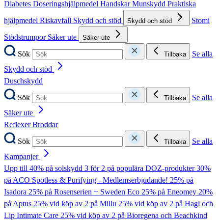
Diabetes
Doseringshjälpmedel
Handskar
Munskydd
Praktiska
hjälpmedel
Riskavfall
Skydd och stöd
Stomi
Skydd och stöd
Stödstrumpor
Säker ute
Säker ute
Sök
Se alla
Tillbaka
Skydd och stöd
Duschskydd
Sök
Se alla
Tillbaka
Säker ute
Reflexer
Broddar
Sök
Se alla
Tillbaka
Kampanjer
Upp till 40% på solskydd
3 för 2 på populära DOZ-produkter
30%
på ACO Spotless & Purifying - Medlemserbjudande!
25% på
Isadora
25% på Rosenserien + Sweden Eco
25% på Eneomey
20%
på Aptus
25% vid köp av 2 på Millu
25% vid köp av 2 på Hagi och
Lip Intimate Care
25% vid köp av 2 på Bioregena och Beachkind