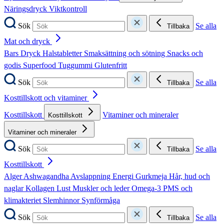
Näringsdryck
Viktkontroll
Sök
Se alla
Tillbaka
Mat och dryck
Bars
Dryck
Halstabletter
Smaksättning och sötning
Snacks och
godis
Superfood
Tuggummi
Glutenfritt
Sök
Se alla
Tillbaka
Kosttillskott och vitaminer
Kosttillskott
Vitaminer och mineraler
Kosttillskott
Vitaminer och mineraler
Sök
Se alla
Tillbaka
Kosttillskott
Alger
Ashwagandha
Avslappning
Energi
Gurkmeja
Hår, hud och
naglar
Kollagen
Lust
Muskler och leder
Omega-3
PMS och
klimakteriet
Slemhinnor
Synförmåga
Sök
Se alla
Tillbaka