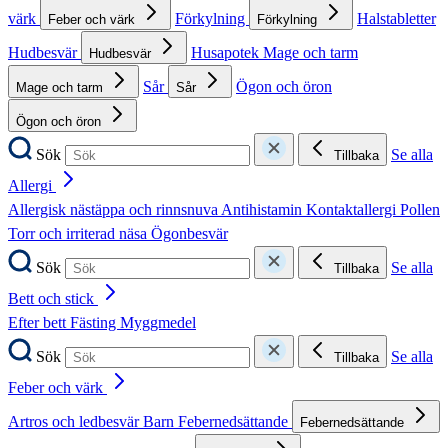
värk
Förkylning
Halstabletter
Feber och värk
Förkylning
Hudbesvär
Husapotek
Mage och tarm
Hudbesvär
Sår
Ögon och öron
Mage och tarm
Sår
Ögon och öron
Sök
Se alla
Tillbaka
Allergi
Allergisk nästäppa och rinnsnuva
Antihistamin
Kontaktallergi
Pollen
Torr och irriterad näsa
Ögonbesvär
Sök
Se alla
Tillbaka
Bett och stick
Efter bett
Fästing
Myggmedel
Sök
Se alla
Tillbaka
Feber och värk
Artros och ledbesvär
Barn
Febernedsättande
Febernedsättande