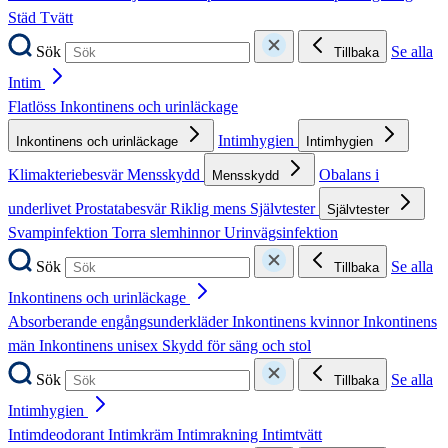
Städ
Tvätt
Sök
Se alla
Tillbaka
Intim
Flatlöss
Inkontinens och urinläckage
Intimhygien
Inkontinens och urinläckage
Intimhygien
Klimakteriebesvär
Mensskydd
Obalans i
Mensskydd
underlivet
Prostatabesvär
Riklig mens
Självtester
Självtester
Svampinfektion
Torra slemhinnor
Urinvägsinfektion
Sök
Se alla
Tillbaka
Inkontinens och urinläckage
Absorberande engångsunderkläder
Inkontinens kvinnor
Inkontinens
män
Inkontinens unisex
Skydd för säng och stol
Sök
Se alla
Tillbaka
Intimhygien
Intimdeodorant
Intimkräm
Intimrakning
Intimtvätt