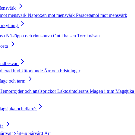
Mensvärk
 mot mensvärk
Naproxen mot mensvärk
Paracetamol mot mensvärk
Förkylning
nsa
Nästäppa och rinnsnuva
Ont i halsen
Torr i näsan
Hosta
Hudbesvär
rriterad hud
Uttorkande
Ärr och bristningar
Mage och tarm
Hemorrojder och analsprickor
Laktosintolerans
Magen i trim
Magsjuka 
Magsjuka och diarré
år
Sårtvätt
Sårtejp
Sårvård
Ärr