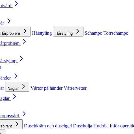
otvård
Hår
Hårstyling
Schampo
Torrschampo
Hårproblem
Hårstyling
Hårproblem
årstyling
d
Händer
lar
Vårtor på händer
Våtservetter
Naglar
Naglar
Kroppsvård
Duschkräm och duschgel
Duscholja
Hudolja
Inför operat
rspirant