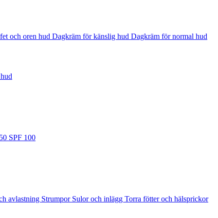
fet och oren hud
Dagkräm för känslig hud
Dagkräm för normal hud
 hud
 50
SPF 100
ch avlastning
Strumpor
Sulor och inlägg
Torra fötter och hälsprickor