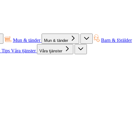
Mun & tänder
Barn & förälder
Mun & tänder
 Tips
Våra tjänster
Våra tjänster