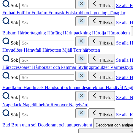
Sök
Se alla F
Tillbaka
Fotbad
Fotfilar
Fotkräm
Fotmask
Fotskrubb och peeling
Tånaglar
Sök
Se alla 
Tillbaka
Balsam
Hårborttagning
Hårfärg
Hårinpackning
Hårolja
Hårproblem
Sök
Se alla 
Tillbaka
Huvudlöss
Håravfall
Hårbotten
Mjäll
Torr hårbotten
Sök
Se alla H
Tillbaka
Håraccessoarer
Hårborstar och kammar
Stylingprodukter
Värmeskyd
Sök
Se alla 
Tillbaka
Handkräm
Handmask
Handsprit och handdesinfektion
Handtvål
Nag
Sök
Se alla 
Tillbaka
Nagellack
Nageltillbehör
Remover
Nagelvård
Sök
Se alla 
Tillbaka
Bad
Brun utan sol
Deodorant och antiperspirant
Deodorant och antipe