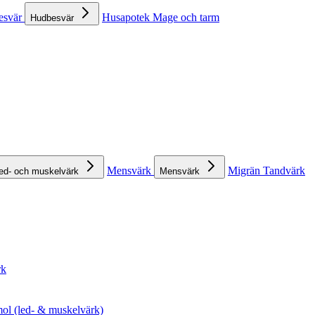
esvär
Husapotek
Mage och tarm
Hudbesvär
Mensvärk
Migrän
Tandvärk
ed- och muskelvärk
Mensvärk
rk
ol (led- & muskelvärk)