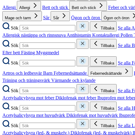
Allergi
Bett och stick
Feber och vä
Allergi
Bett och stick
Sår
Ögon och öron
Mage och tarm
Sår
Ögon och öron
Sök
Se alla A
Tillbaka
Allergisk nästäppa och rinnsnuva
Antihistamin
Kontaktallergi
Pollen
Sök
Se alla B
Tillbaka
Efter bett
Fästing
Myggmedel
Sök
Se alla 
Tillbaka
Artros och ledbesvär
Barn
Febernedsättande
Febernedsättande
Träning och träningsvärk
Värmande och kylande
Sök
Se alla 
Tillbaka
Acetylsalicylsyra mot feber
Diklofenak mot feber
Ibuprofen mot febe
Sök
Se alla 
Tillbaka
Acetylsalicylsyra mot huvudvärk
Diklofenak mot huvudvärk
Ibuprof
Sök
Se alla 
Tillbaka
Acetylsalicylsyra (led- & muskelv.)
Diklofenak (led- & muskelvärk)
I