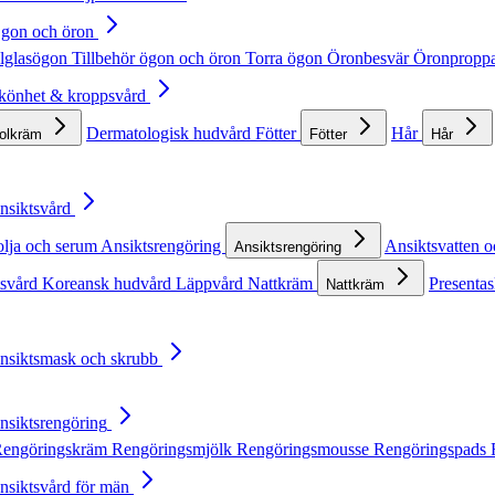
Ögon och öron
lglasögon
Tillbehör ögon och öron
Torra ögon
Öronbesvär
Öronpropp
Skönhet & kroppsvård
Dermatologisk hudvård
Fötter
Hår
solkräm
Fötter
Hår
Ansiktsvård
olja och serum
Ansiktsrengöring
Ansiktsvatten o
Ansiktsrengöring
tsvård
Koreansk hudvård
Läppvård
Nattkräm
Presentas
Nattkräm
Ansiktsmask och skrubb
Ansiktsrengöring
engöringskräm
Rengöringsmjölk
Rengöringsmousse
Rengöringspads
Ansiktsvård för män