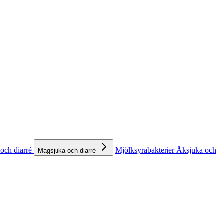
och diarré
Mjölksyrabakterier
Åksjuka och
Magsjuka och diarré