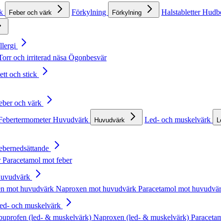
rk
Förkylning
Halstabletter
Hudb
Feber och värk
Förkylning
llergi
Torr och irriterad näsa
Ögonbesvär
ett och stick
Feber och värk
Febertermometer
Huvudvärk
Led- och muskelvärk
Huvudvärk
L
Febernedsättande
r
Paracetamol mot feber
Huvudvärk
en mot huvudvärk
Naproxen mot huvudvärk
Paracetamol mot huvudvä
Led- och muskelvärk
buprofen (led- & muskelvärk)
Naproxen (led- & muskelvärk)
Paracetam