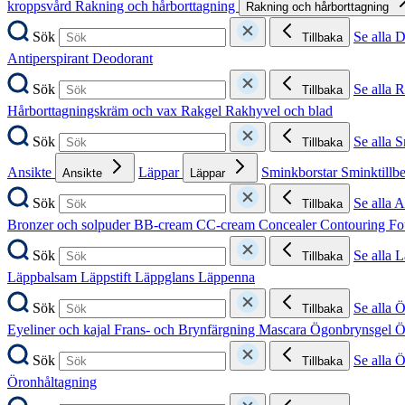
kroppsvård
Rakning och hårborttagning
Rakning och hårborttagning
Sök
Se alla 
Tillbaka
Antiperspirant
Deodorant
Sök
Se alla 
Tillbaka
Hårborttagningskräm och vax
Rakgel
Rakhyvel och blad
Sök
Se alla 
Tillbaka
Ansikte
Läppar
Sminkborstar
Sminktillb
Ansikte
Läppar
Sök
Se alla A
Tillbaka
Bronzer och solpuder
BB-cream
CC-cream
Concealer
Contouring
Fo
Sök
Se alla 
Tillbaka
Läppbalsam
Läppstift
Läppglans
Läppenna
Sök
Se alla 
Tillbaka
Eyeliner och kajal
Frans- och Brynfärgning
Mascara
Ögonbrynsgel
Ö
Sök
Se alla 
Tillbaka
Öronhåltagning