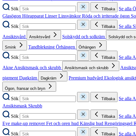
Sök
Se alla 
Tillbaka
Glasögon
Hörapparat
Linser
Linsvätskor
Röda och irriterade ögon
So
Sök
Se alla 
Tillbaka
Ansiktsvård
Solskydd och solkräm
Ansiktsvård
Solskydd och 
Tandblekning
Örhängen
Smink
Örhängen
Sök
Se alla 
Tillbaka
Akne
Ansiktsmask och skrubb
Ansikts
Ansiktsmask och skrubb
pigment
Dagkräm
Premium hudvård
Ekologisk ansik
Dagkräm
Ögon, fransar och bryn
Sök
Se alla 
Tillbaka
Ansiktsmask
Skrubb
Sök
Se alla 
Tillbaka
Eye make-up remover
Fet och oren hud
Känslig hud
Rengöringsgel
R
Sök
Se alla 
Tillbaka