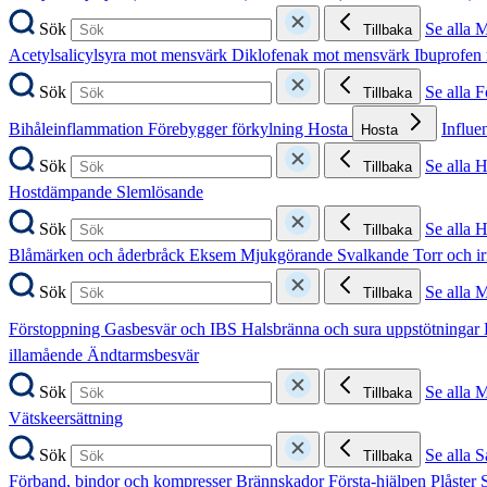
Sök
Se alla 
Tillbaka
Acetylsalicylsyra mot mensvärk
Diklofenak mot mensvärk
Ibuprofen
Sök
Se alla 
Tillbaka
Bihåleinflammation
Förebygger förkylning
Hosta
Influe
Hosta
Sök
Se alla 
Tillbaka
Hostdämpande
Slemlösande
Sök
Se alla 
Tillbaka
Blåmärken och åderbråck
Eksem
Mjukgörande
Svalkande
Torr och i
Sök
Se alla 
Tillbaka
Förstoppning
Gasbesvär och IBS
Halsbränna och sura uppstötningar
illamående
Ändtarmsbesvär
Sök
Se alla 
Tillbaka
Vätskeersättning
Sök
Se alla S
Tillbaka
Förband, bindor och kompresser
Brännskador
Första-hjälpen
Plåster