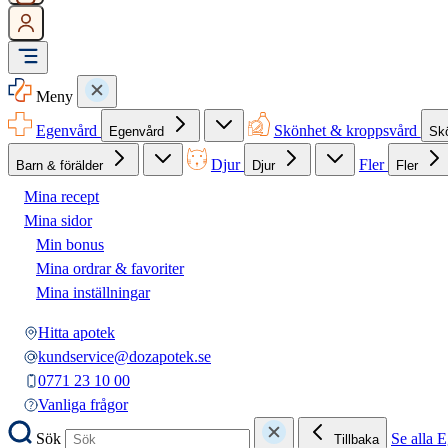
Meny
Egenvård
Skönhet & kroppsvård
Egenvård
Sk
Djur
Fler
Barn & förälder
Djur
Fler
Mina recept
Mina sidor
Min bonus
Mina ordrar & favoriter
Mina inställningar
Hitta apotek
kundservice@dozapotek.se
0771 23 10 00
Vanliga frågor
Sök
Se alla 
Tillbaka