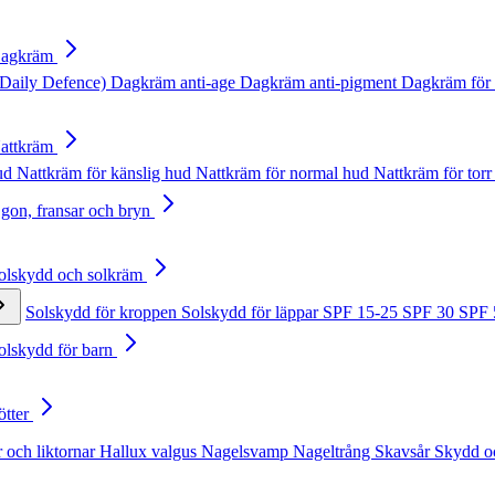
Dagkräm
Daily Defence)
Dagkräm anti-age
Dagkräm anti-pigment
Dagkräm för 
Nattkräm
hud
Nattkräm för känslig hud
Nattkräm för normal hud
Nattkräm för torr
Ögon, fransar och bryn
Solskydd och solkräm
Solskydd för kroppen
Solskydd för läppar
SPF 15-25
SPF 30
SPF
Solskydd för barn
ötter
 och liktornar
Hallux valgus
Nagelsvamp
Nageltrång
Skavsår
Skydd o