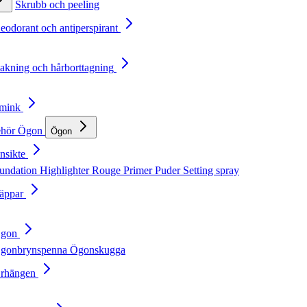
Skrubb och peeling
Deodorant och antiperspirant
Rakning och hårborttagning
Smink
ehör
Ögon
Ögon
nsikte
undation
Highlighter
Rouge
Primer
Puder
Setting spray
Läppar
Ögon
gonbrynspenna
Ögonskugga
Örhängen