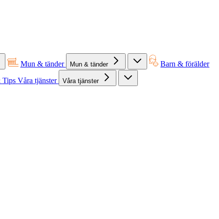
Mun & tänder
Barn & förälder
Mun & tänder
 Tips
Våra tjänster
Våra tjänster