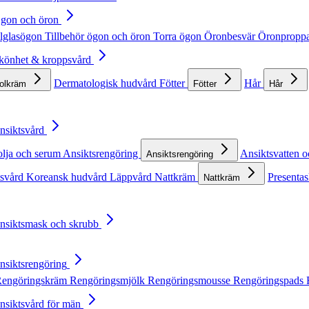
Ögon och öron
lglasögon
Tillbehör ögon och öron
Torra ögon
Öronbesvär
Öronpropp
Skönhet & kroppsvård
Dermatologisk hudvård
Fötter
Hår
solkräm
Fötter
Hår
Ansiktsvård
olja och serum
Ansiktsrengöring
Ansiktsvatten o
Ansiktsrengöring
tsvård
Koreansk hudvård
Läppvård
Nattkräm
Presentas
Nattkräm
Ansiktsmask och skrubb
Ansiktsrengöring
engöringskräm
Rengöringsmjölk
Rengöringsmousse
Rengöringspads
Ansiktsvård för män