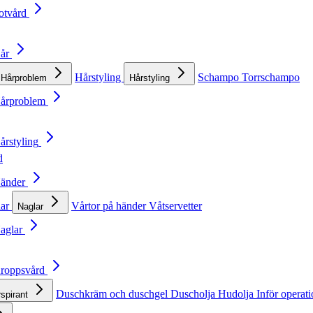
otvård
Hår
Hårstyling
Schampo
Torrschampo
Hårproblem
Hårstyling
Hårproblem
årstyling
d
Händer
lar
Vårtor på händer
Våtservetter
Naglar
Naglar
Kroppsvård
Duschkräm och duschgel
Duscholja
Hudolja
Inför operat
rspirant