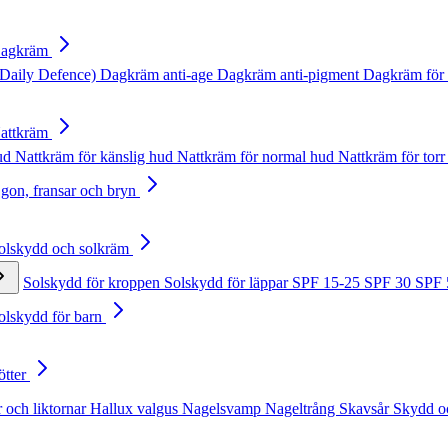
Dagkräm
Daily Defence)
Dagkräm anti-age
Dagkräm anti-pigment
Dagkräm för 
Nattkräm
hud
Nattkräm för känslig hud
Nattkräm för normal hud
Nattkräm för torr
Ögon, fransar och bryn
Solskydd och solkräm
Solskydd för kroppen
Solskydd för läppar
SPF 15-25
SPF 30
SPF
Solskydd för barn
ötter
 och liktornar
Hallux valgus
Nagelsvamp
Nageltrång
Skavsår
Skydd o