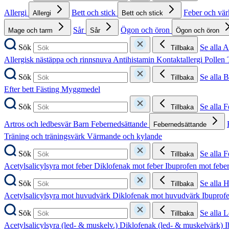
Allergi
Bett och stick
Feber och vä
Allergi
Bett och stick
Sår
Ögon och öron
Mage och tarm
Sår
Ögon och öron
Sök
Se alla A
Tillbaka
Allergisk nästäppa och rinnsnuva
Antihistamin
Kontaktallergi
Pollen
Sök
Se alla B
Tillbaka
Efter bett
Fästing
Myggmedel
Sök
Se alla 
Tillbaka
Artros och ledbesvär
Barn
Febernedsättande
Febernedsättande
Träning och träningsvärk
Värmande och kylande
Sök
Se alla 
Tillbaka
Acetylsalicylsyra mot feber
Diklofenak mot feber
Ibuprofen mot febe
Sök
Se alla 
Tillbaka
Acetylsalicylsyra mot huvudvärk
Diklofenak mot huvudvärk
Ibuprof
Sök
Se alla 
Tillbaka
Acetylsalicylsyra (led- & muskelv.)
Diklofenak (led- & muskelvärk)
I