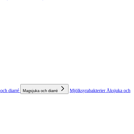
och diarré
Mjölksyrabakterier
Åksjuka och
Magsjuka och diarré