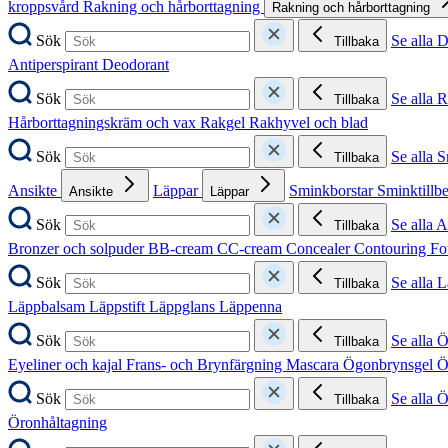
kroppsvård
Rakning och hårborttagning
Rakning och hårborttagning
Sök
Se alla 
Tillbaka
Antiperspirant
Deodorant
Sök
Se alla 
Tillbaka
Hårborttagningskräm och vax
Rakgel
Rakhyvel och blad
Sök
Se alla 
Tillbaka
Ansikte
Läppar
Sminkborstar
Sminktillb
Ansikte
Läppar
Sök
Se alla A
Tillbaka
Bronzer och solpuder
BB-cream
CC-cream
Concealer
Contouring
Fo
Sök
Se alla 
Tillbaka
Läppbalsam
Läppstift
Läppglans
Läppenna
Sök
Se alla 
Tillbaka
Eyeliner och kajal
Frans- och Brynfärgning
Mascara
Ögonbrynsgel
Ö
Sök
Se alla 
Tillbaka
Öronhåltagning