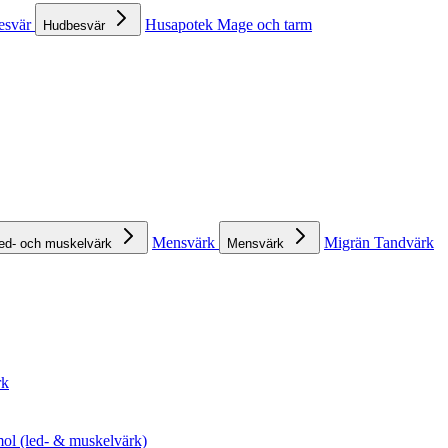
esvär
Husapotek
Mage och tarm
Hudbesvär
Mensvärk
Migrän
Tandvärk
ed- och muskelvärk
Mensvärk
rk
ol (led- & muskelvärk)