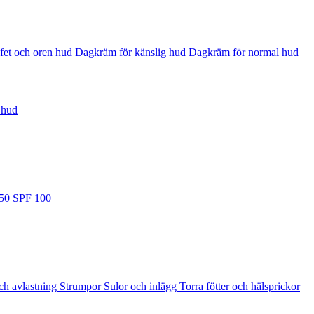
fet och oren hud
Dagkräm för känslig hud
Dagkräm för normal hud
 hud
 50
SPF 100
ch avlastning
Strumpor
Sulor och inlägg
Torra fötter och hälsprickor