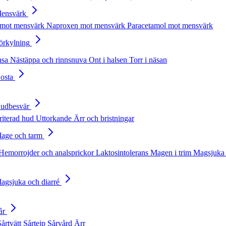
Mensvärk
 mot mensvärk
Naproxen mot mensvärk
Paracetamol mot mensvärk
Förkylning
nsa
Nästäppa och rinnsnuva
Ont i halsen
Torr i näsan
Hosta
Hudbesvär
rriterad hud
Uttorkande
Ärr och bristningar
Mage och tarm
Hemorrojder och analsprickor
Laktosintolerans
Magen i trim
Magsjuka 
Magsjuka och diarré
år
Sårtvätt
Sårtejp
Sårvård
Ärr