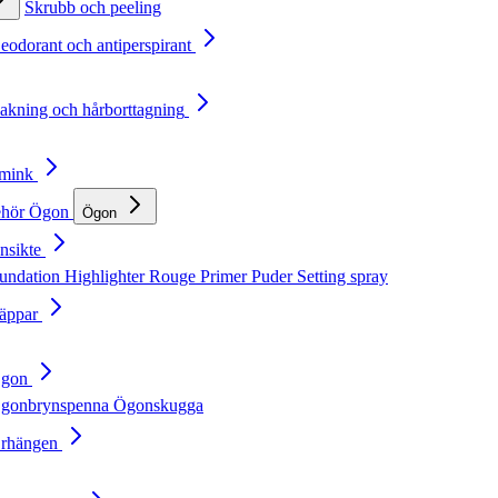
Skrubb och peeling
Deodorant och antiperspirant
Rakning och hårborttagning
Smink
ehör
Ögon
Ögon
nsikte
undation
Highlighter
Rouge
Primer
Puder
Setting spray
Läppar
Ögon
gonbrynspenna
Ögonskugga
Örhängen