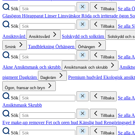
Sök
Se alla 
Tillbaka
Glasögon
Hörapparat
Linser
Linsvätskor
Röda och irriterade ögon
So
Sök
Se alla 
Tillbaka
Ansiktsvård
Solskydd och solkräm
Ansiktsvård
Solskydd och 
Tandblekning
Örhängen
Smink
Örhängen
Sök
Se alla 
Tillbaka
Akne
Ansiktsmask och skrubb
Ansikts
Ansiktsmask och skrubb
pigment
Dagkräm
Premium hudvård
Ekologisk ansik
Dagkräm
Ögon, fransar och bryn
Sök
Se alla 
Tillbaka
Ansiktsmask
Skrubb
Sök
Se alla 
Tillbaka
Eye make-up remover
Fet och oren hud
Känslig hud
Rengöringsgel
R
Sök
Se alla 
Tillbaka