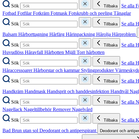
Sök
Se alla F
Tillbaka
Fotbad
Fotfilar
Fotkräm
Fotmask
Fotskrubb och peeling
Tånaglar
Sök
Se alla 
Tillbaka
Balsam
Hårborttagning
Hårfärg
Hårinpackning
Hårolja
Hårproblem
Sök
Se alla 
Tillbaka
Huvudlöss
Håravfall
Hårbotten
Mjäll
Torr hårbotten
Sök
Se alla H
Tillbaka
Håraccessoarer
Hårborstar och kammar
Stylingprodukter
Värmeskyd
Sök
Se alla 
Tillbaka
Handkräm
Handmask
Handsprit och handdesinfektion
Handtvål
Nag
Sök
Se alla 
Tillbaka
Nagellack
Nageltillbehör
Remover
Nagelvård
Sök
Se alla 
Tillbaka
Bad
Brun utan sol
Deodorant och antiperspirant
Deodorant och antipe