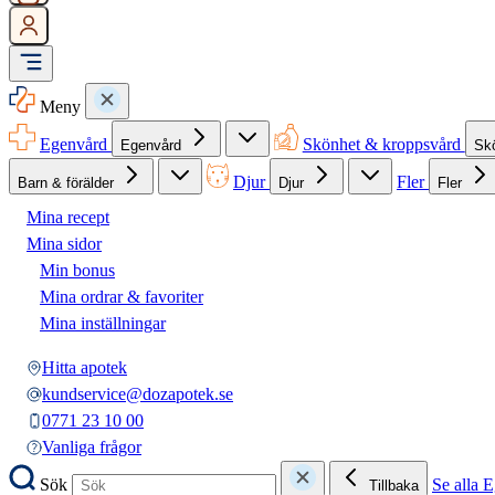
Meny
Egenvård
Skönhet & kroppsvård
Egenvård
Sk
Djur
Fler
Barn & förälder
Djur
Fler
Mina recept
Mina sidor
Min bonus
Mina ordrar & favoriter
Mina inställningar
Hitta apotek
kundservice@dozapotek.se
0771 23 10 00
Vanliga frågor
Sök
Se alla 
Tillbaka