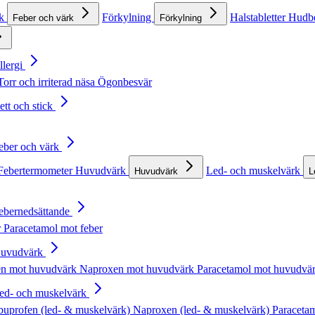
rk
Förkylning
Halstabletter
Hudb
Feber och värk
Förkylning
llergi
Torr och irriterad näsa
Ögonbesvär
ett och stick
Feber och värk
Febertermometer
Huvudvärk
Led- och muskelvärk
Huvudvärk
L
Febernedsättande
r
Paracetamol mot feber
Huvudvärk
en mot huvudvärk
Naproxen mot huvudvärk
Paracetamol mot huvudvä
Led- och muskelvärk
buprofen (led- & muskelvärk)
Naproxen (led- & muskelvärk)
Paracetam