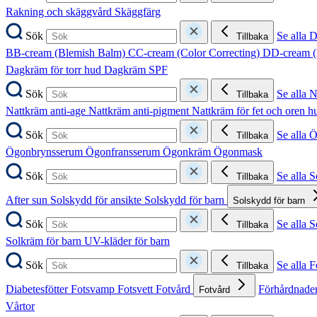
Rakning och skäggvård
Skäggfärg
Sök
Se alla 
Tillbaka
BB-cream (Blemish Balm)
CC-cream (Color Correcting)
DD-cream (
Dagkräm för torr hud
Dagkräm SPF
Sök
Se alla 
Tillbaka
Nattkräm anti-age
Nattkräm anti-pigment
Nattkräm för fet och oren 
Sök
Se alla 
Tillbaka
Ögonbrynsserum
Ögonfransserum
Ögonkräm
Ögonmask
Sök
Se alla 
Tillbaka
After sun
Solskydd för ansikte
Solskydd för barn
Solskydd för barn
Sök
Se alla 
Tillbaka
Solkräm för barn
UV-kläder för barn
Sök
Se alla F
Tillbaka
Diabetesfötter
Fotsvamp
Fotsvett
Fotvård
Förhårdnader
Fotvård
Vårtor