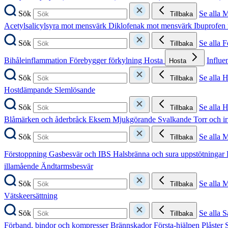
Sök
Se alla 
Tillbaka
Acetylsalicylsyra mot mensvärk
Diklofenak mot mensvärk
Ibuprofen
Sök
Se alla 
Tillbaka
Bihåleinflammation
Förebygger förkylning
Hosta
Influe
Hosta
Sök
Se alla 
Tillbaka
Hostdämpande
Slemlösande
Sök
Se alla 
Tillbaka
Blåmärken och åderbråck
Eksem
Mjukgörande
Svalkande
Torr och i
Sök
Se alla 
Tillbaka
Förstoppning
Gasbesvär och IBS
Halsbränna och sura uppstötningar
illamående
Ändtarmsbesvär
Sök
Se alla 
Tillbaka
Vätskeersättning
Sök
Se alla S
Tillbaka
Förband, bindor och kompresser
Brännskador
Första-hjälpen
Plåster