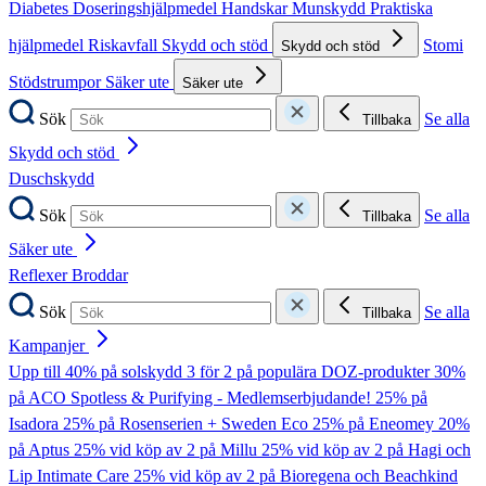
Diabetes
Doseringshjälpmedel
Handskar
Munskydd
Praktiska
hjälpmedel
Riskavfall
Skydd och stöd
Stomi
Skydd och stöd
Stödstrumpor
Säker ute
Säker ute
Sök
Se alla
Tillbaka
Skydd och stöd
Duschskydd
Sök
Se alla
Tillbaka
Säker ute
Reflexer
Broddar
Sök
Se alla
Tillbaka
Kampanjer
Upp till 40% på solskydd
3 för 2 på populära DOZ-produkter
30%
på ACO Spotless & Purifying - Medlemserbjudande!
25% på
Isadora
25% på Rosenserien + Sweden Eco
25% på Eneomey
20%
på Aptus
25% vid köp av 2 på Millu
25% vid köp av 2 på Hagi och
Lip Intimate Care
25% vid köp av 2 på Bioregena och Beachkind