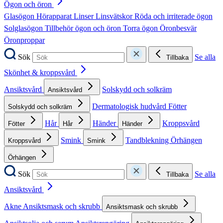
Ögon och öron
Glasögon
Hörapparat
Linser
Linsvätskor
Röda och irriterade ögon
Solglasögon
Tillbehör ögon och öron
Torra ögon
Öronbesvär
Öronproppar
Sök
Se alla
Tillbaka
Skönhet & kroppsvård
Ansiktsvård
Solskydd och solkräm
Ansiktsvård
Dermatologisk hudvård
Fötter
Solskydd och solkräm
Hår
Händer
Kroppsvård
Fötter
Hår
Händer
Smink
Tandblekning
Örhängen
Kroppsvård
Smink
Örhängen
Sök
Se alla
Tillbaka
Ansiktsvård
Akne
Ansiktsmask och skrubb
Ansiktsmask och skrubb