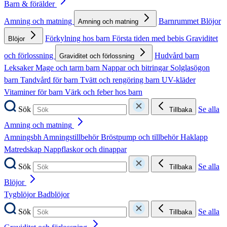
Barn & förälder
Amning och matning
Barnrummet
Blöjor
Amning och matning
Förkylning hos barn
Första tiden med bebis
Graviditet
Blöjor
och förlossning
Hudvård barn
Graviditet och förlossning
Leksaker
Mage och tarm barn
Nappar och bitringar
Solglasögon
barn
Tandvård för barn
Tvätt och rengöring barn
UV-kläder
Vitaminer för barn
Värk och feber hos barn
Sök
Se alla
Tillbaka
Amning och matning
Amningsbh
Amningstillbehör
Bröstpump och tillbehör
Haklapp
Matredskap
Nappflaskor och dinappar
Sök
Se alla
Tillbaka
Blöjor
Tygblöjor
Badblöjor
Sök
Se alla
Tillbaka