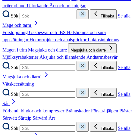
irriterad hud
Uttorkande
Ärr och bristningar
Sök
Se alla
Tillbaka
Mage och tarm
Förstoppning
Gasbesvär och IBS
Halsbränna och sura
uppstötningar
Hemorrojder och analsprickor
Laktosintolerans
Magen i trim
Magsjuka och diarré
Magsjuka och diarré
Mjölksyrabakterier
Åksjuka och illamående
Ändtarmsbesvär
Sök
Se alla
Tillbaka
Magsjuka och diarré
Vätskeersättning
Sök
Se alla
Tillbaka
Sår
Förband, bindor och kompresser
Brännskador
Första-hjälpen
Plåster
Sårtvätt
Sårtejp
Sårvård
Ärr
Sök
Se alla
Tillbaka