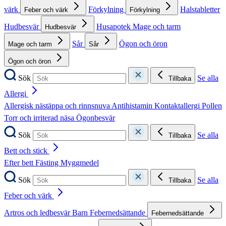
värk
Förkylning
Halstabletter
Feber och värk
Förkylning
Hudbesvär
Husapotek
Mage och tarm
Hudbesvär
Sår
Ögon och öron
Mage och tarm
Sår
Ögon och öron
Sök
Se alla
Tillbaka
Allergi
Allergisk nästäppa och rinnsnuva
Antihistamin
Kontaktallergi
Pollen
Torr och irriterad näsa
Ögonbesvär
Sök
Se alla
Tillbaka
Bett och stick
Efter bett
Fästing
Myggmedel
Sök
Se alla
Tillbaka
Feber och värk
Artros och ledbesvär
Barn
Febernedsättande
Febernedsättande