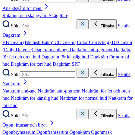
Ansiktsvård för män
Rakning och skäggvård
Skäggfärg
Sök
Se alla
Tillbaka
Dagkräm
BB-cream (Blemish Balm)
CC-cream (Color Correcting)
DD-cream
(Daily Defence)
Dagkräm anti-age
Dagkräm anti-pigment
Dagkräm
för fet och oren hud
Dagkräm för känslig hud
Dagkräm för normal
hud
Dagkräm för torr hud
Dagkräm SPF
Sök
Se alla
Tillbaka
Nattkräm
Nattkräm anti-age
Nattkräm anti-pigment
Nattkräm för fet och oren
hud
Nattkräm för känslig hud
Nattkräm för normal hud
Nattkräm för
torr hud
Sök
Se alla
Tillbaka
Ögon, fransar och bryn
Ögonbrynsserum
Ögonfransserum
Ögonkräm
Ögonmask