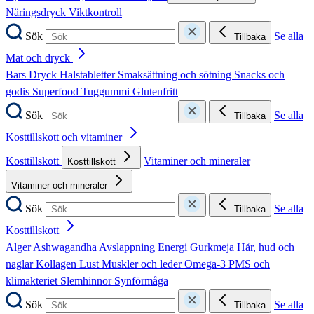
Näringsdryck
Viktkontroll
Sök
Se alla
Tillbaka
Mat och dryck
Bars
Dryck
Halstabletter
Smaksättning och sötning
Snacks och
godis
Superfood
Tuggummi
Glutenfritt
Sök
Se alla
Tillbaka
Kosttillskott och vitaminer
Kosttillskott
Vitaminer och mineraler
Kosttillskott
Vitaminer och mineraler
Sök
Se alla
Tillbaka
Kosttillskott
Alger
Ashwagandha
Avslappning
Energi
Gurkmeja
Hår, hud och
naglar
Kollagen
Lust
Muskler och leder
Omega-3
PMS och
klimakteriet
Slemhinnor
Synförmåga
Sök
Se alla
Tillbaka