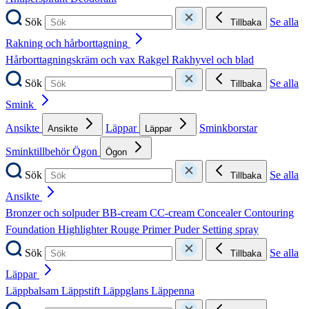
Sök
Se alla
Tillbaka
Rakning och hårborttagning
Hårborttagningskräm och vax
Rakgel
Rakhyvel och blad
Sök
Se alla
Tillbaka
Smink
Ansikte
Läppar
Sminkborstar
Ansikte
Läppar
Sminktillbehör
Ögon
Ögon
Sök
Se alla
Tillbaka
Ansikte
Bronzer och solpuder
BB-cream
CC-cream
Concealer
Contouring
Foundation
Highlighter
Rouge
Primer
Puder
Setting spray
Sök
Se alla
Tillbaka
Läppar
Läppbalsam
Läppstift
Läppglans
Läppenna