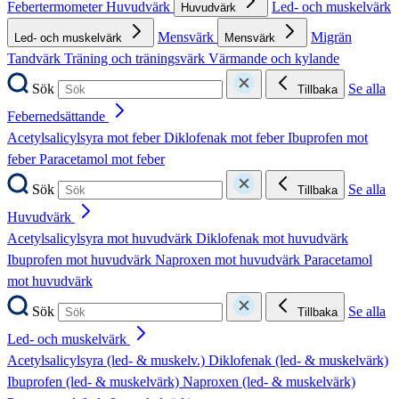
Febertermometer
Huvudvärk
Led- och muskelvärk
Huvudvärk
Mensvärk
Migrän
Led- och muskelvärk
Mensvärk
Tandvärk
Träning och träningsvärk
Värmande och kylande
Sök
Se alla
Tillbaka
Febernedsättande
Acetylsalicylsyra mot feber
Diklofenak mot feber
Ibuprofen mot
feber
Paracetamol mot feber
Sök
Se alla
Tillbaka
Huvudvärk
Acetylsalicylsyra mot huvudvärk
Diklofenak mot huvudvärk
Ibuprofen mot huvudvärk
Naproxen mot huvudvärk
Paracetamol
mot huvudvärk
Sök
Se alla
Tillbaka
Led- och muskelvärk
Acetylsalicylsyra (led- & muskelv.)
Diklofenak (led- & muskelvärk)
Ibuprofen (led- & muskelvärk)
Naproxen (led- & muskelvärk)