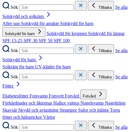
Sök
Se alla
Tillbaka
Solskydd och solkräm
After sun
Solskydd för ansikte
Solskydd för barn
Solskydd för kroppen
Solskydd för läppar
Solskydd för barn
SPF 15-25
SPF 30
SPF 50
SPF 100
Sök
Se alla
Tillbaka
Solskydd för barn
Solkräm för barn
UV-kläder för barn
Sök
Se alla
Tillbaka
Fötter
Diabetesfötter
Fotsvamp
Fotsvett
Fotvård
Fotvård
Förhårdnader och liktornar
Hallux valgus
Nagelsvamp
Nageltrång
Skavsår
Skydd och avlastning
Strumpor
Sulor och inlägg
Torra
fötter och hälsprickor
Vårtor
Sök
Se alla
Tillbaka