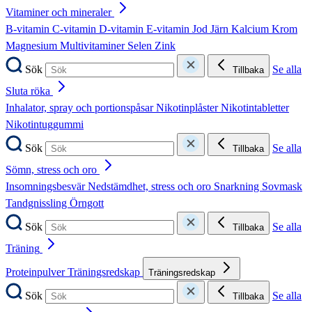
Vitaminer och mineraler
B-vitamin
C-vitamin
D-vitamin
E-vitamin
Jod
Järn
Kalcium
Krom
Magnesium
Multivitaminer
Selen
Zink
Sök
Se alla
Tillbaka
Sluta röka
Inhalator, spray och portionspåsar
Nikotinplåster
Nikotintabletter
Nikotintuggummi
Sök
Se alla
Tillbaka
Sömn, stress och oro
Insomningsbesvär
Nedstämdhet, stress och oro
Snarkning
Sovmask
Tandgnissling
Örngott
Sök
Se alla
Tillbaka
Träning
Proteinpulver
Träningsredskap
Träningsredskap
Sök
Se alla
Tillbaka