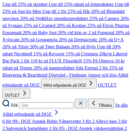
Upp till 25% på skönhet
Upp till 25% rabatt på fotprodukter
Upp till
25% på Just for Men
Upp till 2 för 25% på Hår
20% på Blomdahl
smycken
20% på Sjö&Hav utomhusprodukter
25% på Carmex
20%
på Systane
25% på Cicamed
20% på Kestine
25% på Elexir Pharma
Epsomsalt
20% på Baby foot
20% vid köp av 2 på Fungoral
20% på
Xylocain
20% på Geggamoja
20% på Dermaceutic
20% på Q+A
20% på Trixie
20% på Tiger Balsam
20% på Hylo
Upp till 20%
rabatt Nicotinell
15% på Revaxör
15% på Centaura
20kr/st Läkerol
Big Pack
2 för 119 kr på FLUX Flourskölj
15% På Otinova
10 kr
rabatt på Teppix
20% på magprodukter från Eternal
2 för 25% på
Bioregena & Beachkind
Djurvård - Fästingar, loppor och löss
Alltid
erbjudande på DOZ
OUTLET
Alltid erbjudande på DOZ
OUTLET
Sök
Se alla
Tillbaka
Alltid erbjudande på DOZ
6 för 99:- DOZ Apotek Bebis Våtservetter
3 för 2 Allevo bars
3 för
2 Salvequick barnplåster
2 för 85:- DOZ Apotek vätskeersättning
2