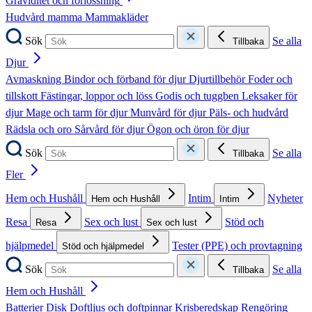
Graviditet och förlossning
Hudvård mamma
Mammakläder
Sök
Se alla
Tillbaka
Djur
Avmaskning
Bindor och förband för djur
Djurtillbehör
Foder och
tillskott
Fästingar, loppor och löss
Godis och tuggben
Leksaker för
djur
Mage och tarm för djur
Munvård för djur
Päls- och hudvård
Rädsla och oro
Sårvård för djur
Ögon och öron för djur
Sök
Se alla
Tillbaka
Fler
Hem och Hushåll
Intim
Nyheter
Hem och Hushåll
Intim
Resa
Sex och lust
Stöd och
Resa
Sex och lust
hjälpmedel
Tester (PPE) och provtagning
Stöd och hjälpmedel
Sök
Se alla
Tillbaka
Hem och Hushåll
Batterier
Disk
Doftljus och doftpinnar
Krisberedskap
Rengöring