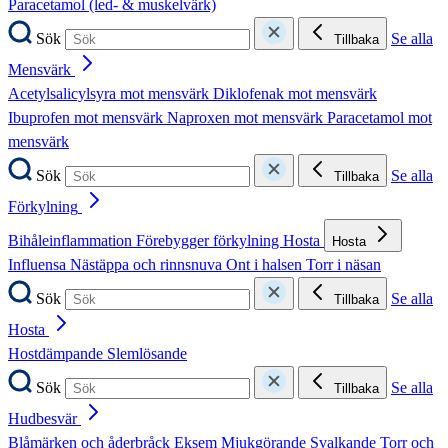
Paracetamol (led- & muskelvärk)
Sök
Se alla
Tillbaka
Mensvärk
Acetylsalicylsyra mot mensvärk
Diklofenak mot mensvärk
Ibuprofen mot mensvärk
Naproxen mot mensvärk
Paracetamol mot
mensvärk
Sök
Se alla
Tillbaka
Förkylning
Bihåleinflammation
Förebygger förkylning
Hosta
Hosta
Influensa
Nästäppa och rinnsnuva
Ont i halsen
Torr i näsan
Sök
Se alla
Tillbaka
Hosta
Hostdämpande
Slemlösande
Sök
Se alla
Tillbaka
Hudbesvär
Blåmärken och åderbråck
Eksem
Mjukgörande
Svalkande
Torr och