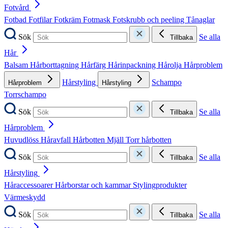
Fotvård
Fotbad
Fotfilar
Fotkräm
Fotmask
Fotskrubb och peeling
Tånaglar
Sök
Se alla
Tillbaka
Hår
Balsam
Hårborttagning
Hårfärg
Hårinpackning
Hårolja
Hårproblem
Hårstyling
Schampo
Hårproblem
Hårstyling
Torrschampo
Sök
Se alla
Tillbaka
Hårproblem
Huvudlöss
Håravfall
Hårbotten
Mjäll
Torr hårbotten
Sök
Se alla
Tillbaka
Hårstyling
Håraccessoarer
Hårborstar och kammar
Stylingprodukter
Värmeskydd
Sök
Se alla
Tillbaka