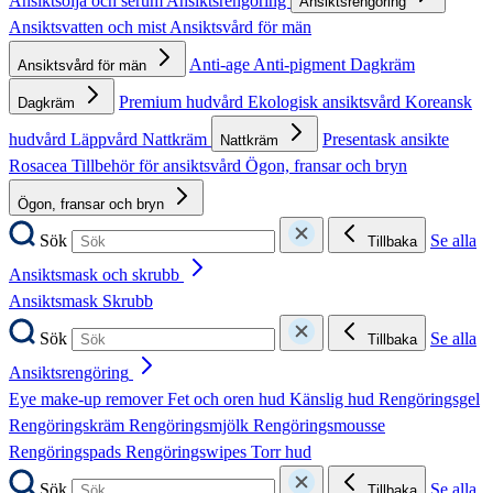
Ansiktsolja och serum
Ansiktsrengöring
Ansiktsrengöring
Ansiktsvatten och mist
Ansiktsvård för män
Anti-age
Anti-pigment
Dagkräm
Ansiktsvård för män
Premium hudvård
Ekologisk ansiktsvård
Koreansk
Dagkräm
hudvård
Läppvård
Nattkräm
Presentask ansikte
Nattkräm
Rosacea
Tillbehör för ansiktsvård
Ögon, fransar och bryn
Ögon, fransar och bryn
Sök
Se alla
Tillbaka
Ansiktsmask och skrubb
Ansiktsmask
Skrubb
Sök
Se alla
Tillbaka
Ansiktsrengöring
Eye make-up remover
Fet och oren hud
Känslig hud
Rengöringsgel
Rengöringskräm
Rengöringsmjölk
Rengöringsmousse
Rengöringspads
Rengöringswipes
Torr hud
Sök
Se alla
Tillbaka