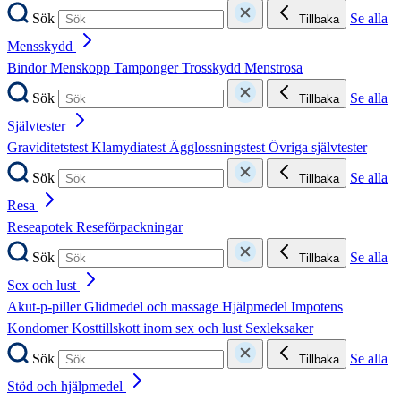
Sök
Se alla
Tillbaka
Mensskydd
Bindor
Menskopp
Tamponger
Trosskydd
Menstrosa
Sök
Se alla
Tillbaka
Självtester
Graviditetstest
Klamydiatest
Ägglossningstest
Övriga självtester
Sök
Se alla
Tillbaka
Resa
Reseapotek
Reseförpackningar
Sök
Se alla
Tillbaka
Sex och lust
Akut-p-piller
Glidmedel och massage
Hjälpmedel
Impotens
Kondomer
Kosttillskott inom sex och lust
Sexleksaker
Sök
Se alla
Tillbaka
Stöd och hjälpmedel