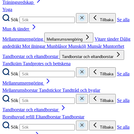
Träningsredskap
Yoga
Sök
Se alla
Tillbaka
Mun & tänder
Mellanrumsrengöring
Vitare tänder
Dålig
Mellanrumsrengöring
andedräkt
Mot ilningar
Munblåsor
Munskölj
Munsår
Muntorrhet
Tandborstar och eltandborstar
Tandborstar och eltandborstar
Tandkräm
Tandprotes och bettskena
Sök
Se alla
Tillbaka
Mellanrumsrengöring
Mellanrumsborstar
Tandstickor
Tandtråd och byglar
Sök
Se alla
Tillbaka
Tandborstar och eltandborstar
Borsthuvud refill
Eltandborstar
Tandborstar
Sök
Se alla
Tillbaka