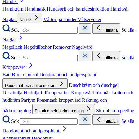
Händer
Handkräm
Handmask
Handsprit och handdesinfektion
Handtvål
Naglar
Vårtor på händer
Våtservetter
Naglar
Sök
Se alla
Tillbaka
Naglar
Nagellack
Nageltillbehör
Remover
Nagelvård
Sök
Se alla
Tillbaka
Kroppsvård
Bad
Brun utan sol
Deodorant och antiperspirant
Duschkräm och duschgel
Deodorant och antiperspirant
Duscholja
Hudolja
Inför operation
Kroppsvård för män
Lotion och
hudkräm
Parfym
Presentask kroppsvård
Rakning och
hårborttagning
Skrubb och peeling
Rakning och hårborttagning
Sök
Se alla
Tillbaka
Deodorant och antiperspirant
Antiperspirant
Deodorant