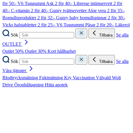
för 50:- V6 Tuggummi Ask
2 för 40:- Libresse intimservett
2 för
40:- C-vitamin
2 för 40:- Gunry tvättservetter Aloe vera
2 för 35:-
Bomullsprodukter
2 för 32:- Gunry baby bomullspinnar
2 för 30:-
Vicks halstabletter
2 för 25:- V6 Tuggummi Påsar
2 för 20:- Läkerol
Sök
Se alla
Tillbaka
OUTLET
Outlet 50%
Outlet 30%
Kort hållbarhet
Sök
Se alla
Tillbaka
Våra tjänster
Blodtrycksmätning
Fuktmätning
Kry
Vaccination
Välvald
Wolt
Drive
Öronhåltagning
Hitta apotek