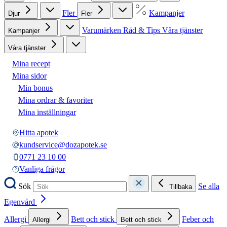
Fler
Kampanjer
Djur
Fler
Varumärken
Råd & Tips
Våra tjänster
Kampanjer
Våra tjänster
Mina recept
Mina sidor
Min bonus
Mina ordrar & favoriter
Mina inställningar
Hitta apotek
kundservice@dozapotek.se
0771 23 10 00
Vanliga frågor
Sök
Se alla
Tillbaka
Egenvård
Allergi
Bett och stick
Feber och
Allergi
Bett och stick