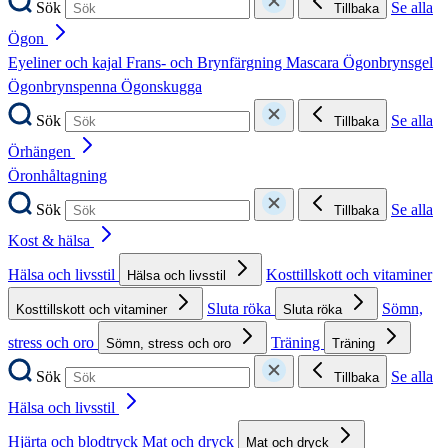
Sök
Se alla
Tillbaka
Ögon
Eyeliner och kajal
Frans- och Brynfärgning
Mascara
Ögonbrynsgel
Ögonbrynspenna
Ögonskugga
Sök
Se alla
Tillbaka
Örhängen
Öronhåltagning
Sök
Se alla
Tillbaka
Kost & hälsa
Hälsa och livsstil
Kosttillskott och vitaminer
Hälsa och livsstil
Sluta röka
Sömn,
Kosttillskott och vitaminer
Sluta röka
stress och oro
Träning
Sömn, stress och oro
Träning
Sök
Se alla
Tillbaka
Hälsa och livsstil
Hjärta och blodtryck
Mat och dryck
Mat och dryck