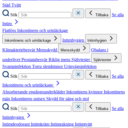
Städ
Tvätt
Sök
Se alla
Tillbaka
Intim
Flatlöss
Inkontinens och urinläckage
Intimhygien
Inkontinens och urinläckage
Intimhygien
Klimakteriebesvär
Mensskydd
Obalans i
Mensskydd
underlivet
Prostatabesvär
Riklig mens
Självtester
Självtester
Svampinfektion
Torra slemhinnor
Urinvägsinfektion
Sök
Se alla
Tillbaka
Inkontinens och urinläckage
Absorberande engångsunderkläder
Inkontinens kvinnor
Inkontinens
män
Inkontinens unisex
Skydd för säng och stol
Sök
Se alla
Tillbaka
Intimhygien
Intimdeodorant
Intimkräm
Intimrakning
Intimtvätt