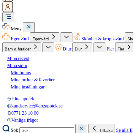
Meny
Egenvård
Skönhet & kroppsvård
Egenvård
Sk
Djur
Fler
Barn & förälder
Djur
Fler
Mina recept
Mina sidor
Min bonus
Mina ordrar & favoriter
Mina inställningar
Hitta apotek
kundservice@dozapotek.se
0771 23 10 00
Vanliga frågor
Sök
Se alla 
Tillbaka