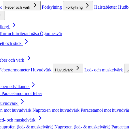
rk
Förkylning
Halstabletter
Hudb
Feber och värk
Förkylning
llergi
Torr och irriterad näsa
Ögonbesvär
ett och stick
Feber och värk
Febertermometer
Huvudvärk
Led- och muskelvärk
Huvudvärk
L
Febernedsättande
r
Paracetamol mot feber
Huvudvärk
en mot huvudvärk
Naproxen mot huvudvärk
Paracetamol mot huvudvä
Led- och muskelvärk
buprofen (led- & muskelvärk)
Naproxen (led- & muskelvärk)
Paracetam