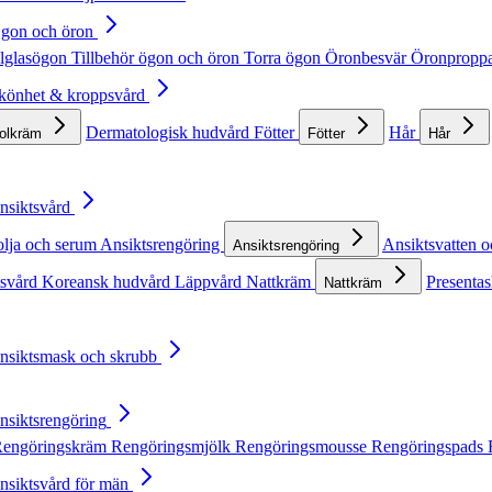
Ögon och öron
lglasögon
Tillbehör ögon och öron
Torra ögon
Öronbesvär
Öronpropp
Skönhet & kroppsvård
Dermatologisk hudvård
Fötter
Hår
solkräm
Fötter
Hår
Ansiktsvård
olja och serum
Ansiktsrengöring
Ansiktsvatten o
Ansiktsrengöring
tsvård
Koreansk hudvård
Läppvård
Nattkräm
Presentas
Nattkräm
Ansiktsmask och skrubb
Ansiktsrengöring
engöringskräm
Rengöringsmjölk
Rengöringsmousse
Rengöringspads
Ansiktsvård för män