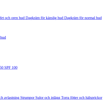
fet och oren hud
Dagkräm för känslig hud
Dagkräm för normal hud
 hud
 50
SPF 100
ch avlastning
Strumpor
Sulor och inlägg
Torra fötter och hälsprickor