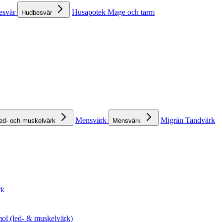
esvär
Husapotek
Mage och tarm
Hudbesvär
Mensvärk
Migrän
Tandvärk
ed- och muskelvärk
Mensvärk
rk
ol (led- & muskelvärk)