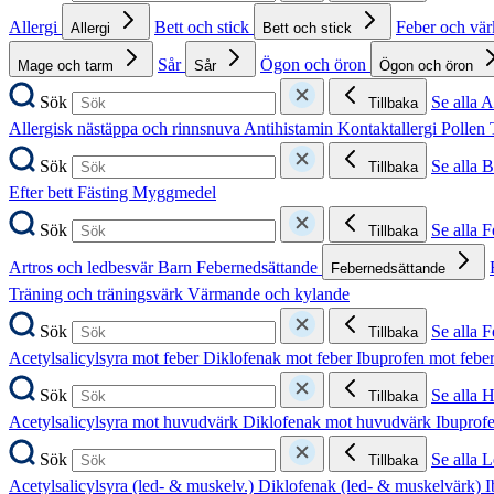
Allergi
Bett och stick
Feber och vä
Allergi
Bett och stick
Sår
Ögon och öron
Mage och tarm
Sår
Ögon och öron
Sök
Se alla A
Tillbaka
Allergisk nästäppa och rinnsnuva
Antihistamin
Kontaktallergi
Pollen
Sök
Se alla B
Tillbaka
Efter bett
Fästing
Myggmedel
Sök
Se alla 
Tillbaka
Artros och ledbesvär
Barn
Febernedsättande
Febernedsättande
Träning och träningsvärk
Värmande och kylande
Sök
Se alla 
Tillbaka
Acetylsalicylsyra mot feber
Diklofenak mot feber
Ibuprofen mot febe
Sök
Se alla 
Tillbaka
Acetylsalicylsyra mot huvudvärk
Diklofenak mot huvudvärk
Ibuprof
Sök
Se alla 
Tillbaka
Acetylsalicylsyra (led- & muskelv.)
Diklofenak (led- & muskelvärk)
I