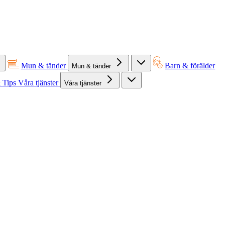
Mun & tänder
Barn & förälder
Mun & tänder
 Tips
Våra tjänster
Våra tjänster