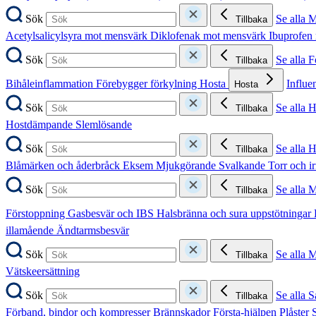
Sök
Se alla 
Tillbaka
Acetylsalicylsyra mot mensvärk
Diklofenak mot mensvärk
Ibuprofen
Sök
Se alla 
Tillbaka
Bihåleinflammation
Förebygger förkylning
Hosta
Influe
Hosta
Sök
Se alla 
Tillbaka
Hostdämpande
Slemlösande
Sök
Se alla 
Tillbaka
Blåmärken och åderbråck
Eksem
Mjukgörande
Svalkande
Torr och i
Sök
Se alla 
Tillbaka
Förstoppning
Gasbesvär och IBS
Halsbränna och sura uppstötningar
illamående
Ändtarmsbesvär
Sök
Se alla 
Tillbaka
Vätskeersättning
Sök
Se alla S
Tillbaka
Förband, bindor och kompresser
Brännskador
Första-hjälpen
Plåster