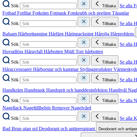
Sök
Se alla F
Tillbaka
Fotbad
Fotfilar
Fotkräm
Fotmask
Fotskrubb och peeling
Tånaglar
Sök
Se alla 
Tillbaka
Balsam
Hårborttagning
Hårfärg
Hårinpackning
Hårolja
Hårproblem
Sök
Se alla 
Tillbaka
Huvudlöss
Håravfall
Hårbotten
Mjäll
Torr hårbotten
Sök
Se alla H
Tillbaka
Håraccessoarer
Hårborstar och kammar
Stylingprodukter
Värmeskyd
Sök
Se alla 
Tillbaka
Handkräm
Handmask
Handsprit och handdesinfektion
Handtvål
Nag
Sök
Se alla 
Tillbaka
Nagellack
Nageltillbehör
Remover
Nagelvård
Sök
Se alla 
Tillbaka
Bad
Brun utan sol
Deodorant och antiperspirant
Deodorant och antipe