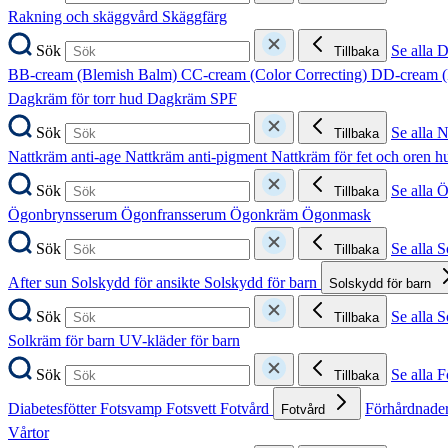
Rakning och skäggvård
Skäggfärg
Sök
Se alla 
Tillbaka
BB-cream (Blemish Balm)
CC-cream (Color Correcting)
DD-cream (
Dagkräm för torr hud
Dagkräm SPF
Sök
Se alla 
Tillbaka
Nattkräm anti-age
Nattkräm anti-pigment
Nattkräm för fet och oren 
Sök
Se alla 
Tillbaka
Ögonbrynsserum
Ögonfransserum
Ögonkräm
Ögonmask
Sök
Se alla 
Tillbaka
After sun
Solskydd för ansikte
Solskydd för barn
Solskydd för barn
Sök
Se alla 
Tillbaka
Solkräm för barn
UV-kläder för barn
Sök
Se alla F
Tillbaka
Diabetesfötter
Fotsvamp
Fotsvett
Fotvård
Förhårdnader
Fotvård
Vårtor