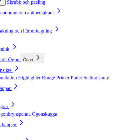
Skrubb och peeling
Deodorant och antiperspirant
Rakning och hårborttagning
Smink
ehör
Ögon
Ögon
nsikte
undation
Highlighter
Rouge
Primer
Puder
Setting spray
Läppar
Ögon
gonbrynspenna
Ögonskugga
Örhängen