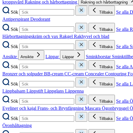
kroppsvård
Rakning och hårborttagning
Rakning och hårborttagning
Sök
Se alla 
Tillbaka
Antiperspirant
Deodorant
Sök
Se alla 
Tillbaka
Hårborttagningskräm och vax
Rakgel
Rakhyvel och blad
Sök
Se alla 
Tillbaka
Ansikte
Läppar
Sminkborstar
Sminktillb
Ansikte
Läppar
Sök
Se alla A
Tillbaka
Bronzer och solpuder
BB-cream
CC-cream
Concealer
Contouring
Fo
Sök
Se alla 
Tillbaka
Läppbalsam
Läppstift
Läppglans
Läppenna
Sök
Se alla 
Tillbaka
Eyeliner och kajal
Frans- och Brynfärgning
Mascara
Ögonbrynsgel
Ö
Sök
Se alla 
Tillbaka
Öronhåltagning