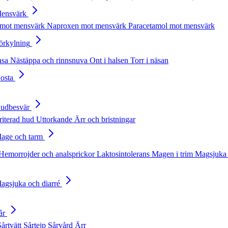
Mensvärk
 mot mensvärk
Naproxen mot mensvärk
Paracetamol mot mensvärk
Förkylning
nsa
Nästäppa och rinnsnuva
Ont i halsen
Torr i näsan
Hosta
Hudbesvär
rriterad hud
Uttorkande
Ärr och bristningar
Mage och tarm
Hemorrojder och analsprickor
Laktosintolerans
Magen i trim
Magsjuka 
Magsjuka och diarré
år
Sårtvätt
Sårtejp
Sårvård
Ärr