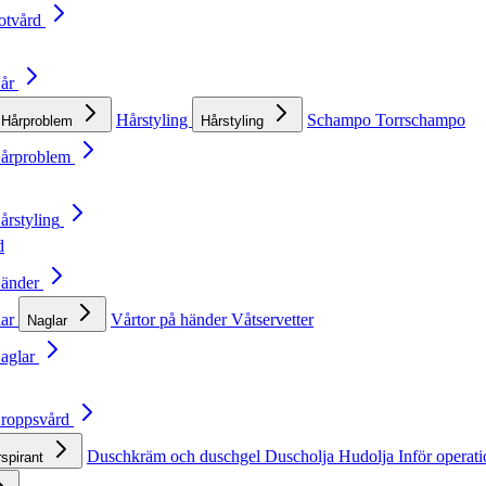
otvård
Hår
Hårstyling
Schampo
Torrschampo
Hårproblem
Hårstyling
Hårproblem
årstyling
d
Händer
lar
Vårtor på händer
Våtservetter
Naglar
Naglar
Kroppsvård
Duschkräm och duschgel
Duscholja
Hudolja
Inför operat
rspirant