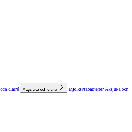
och diarré
Mjölksyrabakterier
Åksjuka och
Magsjuka och diarré