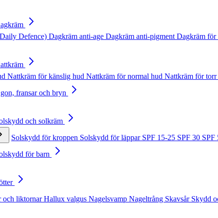
Dagkräm
Daily Defence)
Dagkräm anti-age
Dagkräm anti-pigment
Dagkräm för 
Nattkräm
hud
Nattkräm för känslig hud
Nattkräm för normal hud
Nattkräm för torr
Ögon, fransar och bryn
Solskydd och solkräm
Solskydd för kroppen
Solskydd för läppar
SPF 15-25
SPF 30
SPF
Solskydd för barn
ötter
 och liktornar
Hallux valgus
Nagelsvamp
Nageltrång
Skavsår
Skydd o