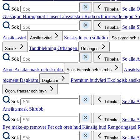
Sök
Se alla 
Tillbaka
Glasögon
Hörapparat
Linser
Linsvätskor
Röda och irriterade ögon
So
Sök
Se alla 
Tillbaka
Ansiktsvård
Solskydd och solkräm
Ansiktsvård
Solskydd och 
Tandblekning
Örhängen
Smink
Örhängen
Sök
Se alla 
Tillbaka
Akne
Ansiktsmask och skrubb
Ansikts
Ansiktsmask och skrubb
pigment
Dagkräm
Premium hudvård
Ekologisk ansik
Dagkräm
Ögon, fransar och bryn
Sök
Se alla 
Tillbaka
Ansiktsmask
Skrubb
Sök
Se alla 
Tillbaka
Eye make-up remover
Fet och oren hud
Känslig hud
Rengöringsgel
R
Sök
Se alla 
Tillbaka