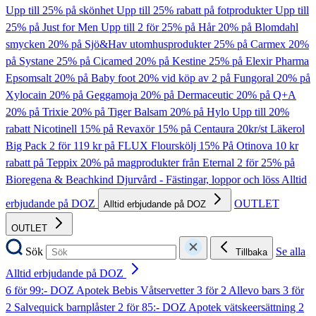
Upp till 25% på skönhet
Upp till 25% rabatt på fotprodukter
Upp till
25% på Just for Men
Upp till 2 för 25% på Hår
20% på Blomdahl
smycken
20% på Sjö&Hav utomhusprodukter
25% på Carmex
20%
på Systane
25% på Cicamed
20% på Kestine
25% på Elexir Pharma
Epsomsalt
20% på Baby foot
20% vid köp av 2 på Fungoral
20% på
Xylocain
20% på Geggamoja
20% på Dermaceutic
20% på Q+A
20% på Trixie
20% på Tiger Balsam
20% på Hylo
Upp till 20%
rabatt Nicotinell
15% på Revaxör
15% på Centaura
20kr/st Läkerol
Big Pack
2 för 119 kr på FLUX Flourskölj
15% På Otinova
10 kr
rabatt på Teppix
20% på magprodukter från Eternal
2 för 25% på
Bioregena & Beachkind
Djurvård - Fästingar, loppor och löss
Alltid
erbjudande på DOZ
OUTLET
Alltid erbjudande på DOZ
OUTLET
Sök
Se alla
Tillbaka
Alltid erbjudande på DOZ
6 för 99:- DOZ Apotek Bebis Våtservetter
3 för 2 Allevo bars
3 för
2 Salvequick barnplåster
2 för 85:- DOZ Apotek vätskeersättning
2