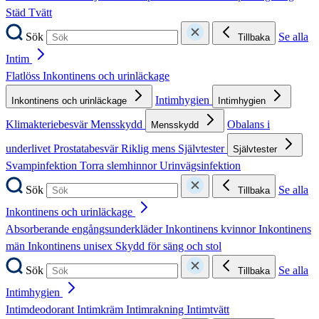
Städ
Tvätt
Sök
Se alla
Tillbaka
Intim
Flatlöss
Inkontinens och urinläckage
Intimhygien
Inkontinens och urinläckage
Intimhygien
Klimakteriebesvär
Mensskydd
Obalans i
Mensskydd
underlivet
Prostatabesvär
Riklig mens
Självtester
Självtester
Svampinfektion
Torra slemhinnor
Urinvägsinfektion
Sök
Se alla
Tillbaka
Inkontinens och urinläckage
Absorberande engångsunderkläder
Inkontinens kvinnor
Inkontinens
män
Inkontinens unisex
Skydd för säng och stol
Sök
Se alla
Tillbaka
Intimhygien
Intimdeodorant
Intimkräm
Intimrakning
Intimtvätt