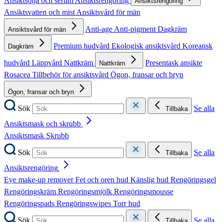
Ansiktsolja och serum
Ansiktsrengöring
Ansiktsrengöring
Ansiktsvatten och mist
Ansiktsvård för män
Anti-age
Anti-pigment
Dagkräm
Ansiktsvård för män
Premium hudvård
Ekologisk ansiktsvård
Koreansk
Dagkräm
hudvård
Läppvård
Nattkräm
Presentask ansikte
Nattkräm
Rosacea
Tillbehör för ansiktsvård
Ögon, fransar och bryn
Ögon, fransar och bryn
Sök
Se alla
Tillbaka
Ansiktsmask och skrubb
Ansiktsmask
Skrubb
Sök
Se alla
Tillbaka
Ansiktsrengöring
Eye make-up remover
Fet och oren hud
Känslig hud
Rengöringsgel
Rengöringskräm
Rengöringsmjölk
Rengöringsmousse
Rengöringspads
Rengöringswipes
Torr hud
Sök
Se alla
Tillbaka