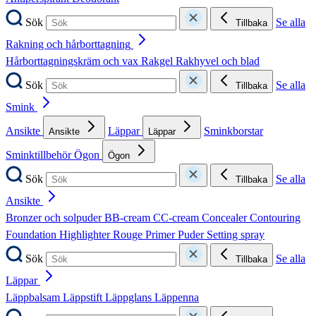
Sök
Se alla
Tillbaka
Rakning och hårborttagning
Hårborttagningskräm och vax
Rakgel
Rakhyvel och blad
Sök
Se alla
Tillbaka
Smink
Ansikte
Läppar
Sminkborstar
Ansikte
Läppar
Sminktillbehör
Ögon
Ögon
Sök
Se alla
Tillbaka
Ansikte
Bronzer och solpuder
BB-cream
CC-cream
Concealer
Contouring
Foundation
Highlighter
Rouge
Primer
Puder
Setting spray
Sök
Se alla
Tillbaka
Läppar
Läppbalsam
Läppstift
Läppglans
Läppenna