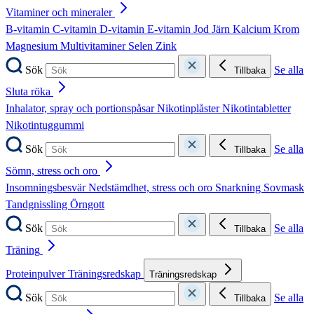
Vitaminer och mineraler
B-vitamin
C-vitamin
D-vitamin
E-vitamin
Jod
Järn
Kalcium
Krom
Magnesium
Multivitaminer
Selen
Zink
Sök
Se alla
Tillbaka
Sluta röka
Inhalator, spray och portionspåsar
Nikotinplåster
Nikotintabletter
Nikotintuggummi
Sök
Se alla
Tillbaka
Sömn, stress och oro
Insomningsbesvär
Nedstämdhet, stress och oro
Snarkning
Sovmask
Tandgnissling
Örngott
Sök
Se alla
Tillbaka
Träning
Proteinpulver
Träningsredskap
Träningsredskap
Sök
Se alla
Tillbaka