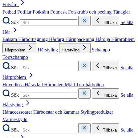
Fotvård
Fotbad
Fotfilar
Fotkräm
Fotmask
Fotskrubb och peeling
Tånaglar
Sök
Se alla
Tillbaka
Hår
Balsam
Hårborttagning
Hårfärg
Hårinpackning
Hårolja
Hårproblem
Hårstyling
Schampo
Hårproblem
Hårstyling
Torrschampo
Sök
Se alla
Tillbaka
Hårproblem
Huvudlöss
Håravfall
Hårbotten
Mjäll
Torr hårbotten
Sök
Se alla
Tillbaka
Hårstyling
Håraccessoarer
Hårborstar och kammar
Stylingprodukter
Värmeskydd
Sök
Se alla
Tillbaka