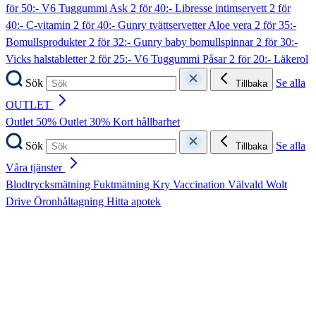
för 50:- V6 Tuggummi Ask
2 för 40:- Libresse intimservett
2 för
40:- C-vitamin
2 för 40:- Gunry tvättservetter Aloe vera
2 för 35:-
Bomullsprodukter
2 för 32:- Gunry baby bomullspinnar
2 för 30:-
Vicks halstabletter
2 för 25:- V6 Tuggummi Påsar
2 för 20:- Läkerol
Sök
Se alla
Tillbaka
OUTLET
Outlet 50%
Outlet 30%
Kort hållbarhet
Sök
Se alla
Tillbaka
Våra tjänster
Blodtrycksmätning
Fuktmätning
Kry
Vaccination
Välvald
Wolt
Drive
Öronhåltagning
Hitta apotek