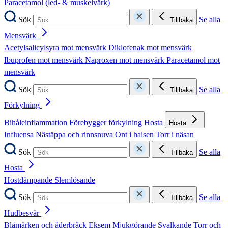
Paracetamol (led- & muskelvärk)
Sök
Se alla
Tillbaka
Mensvärk
Acetylsalicylsyra mot mensvärk
Diklofenak mot mensvärk
Ibuprofen mot mensvärk
Naproxen mot mensvärk
Paracetamol mot
mensvärk
Sök
Se alla
Tillbaka
Förkylning
Bihåleinflammation
Förebygger förkylning
Hosta
Hosta
Influensa
Nästäppa och rinnsnuva
Ont i halsen
Torr i näsan
Sök
Se alla
Tillbaka
Hosta
Hostdämpande
Slemlösande
Sök
Se alla
Tillbaka
Hudbesvär
Blåmärken och åderbråck
Eksem
Mjukgörande
Svalkande
Torr och