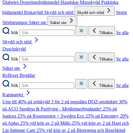
Diabetes
Doseringshjälpmedel
Handskar
Munskydd
Praktiska
hjälpmedel
Riskavfall
Skydd och stöd
Stomi
Skydd och stöd
Stödstrumpor
Säker ute
Säker ute
Sök
Se alla
Tillbaka
Skydd och stöd
Duschskydd
Sök
Se alla
Tillbaka
Säker ute
Reflexer
Broddar
Sök
Se alla
Tillbaka
Kampanjer
Upp till 40% på solskydd
3 för 2 på populära DOZ-produkter
30%
på ACO Spotless & Purifying - Medlemserbjudande!
25% på
Isadora
25% på Rosenserien + Sweden Eco
25% på Eneomey
20%
på Aptus
25% vid köp av 2 på Millu
25% vid köp av 2 på Hagi och
Lip Intimate Care
25% vid köp av 2 på Bioregena och Beachkind