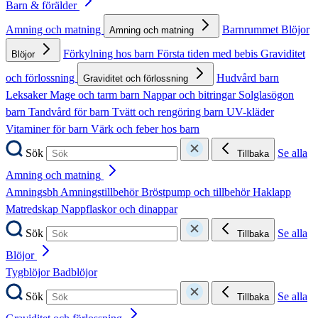
Barn & förälder
Amning och matning
Barnrummet
Blöjor
Amning och matning
Förkylning hos barn
Första tiden med bebis
Graviditet
Blöjor
och förlossning
Hudvård barn
Graviditet och förlossning
Leksaker
Mage och tarm barn
Nappar och bitringar
Solglasögon
barn
Tandvård för barn
Tvätt och rengöring barn
UV-kläder
Vitaminer för barn
Värk och feber hos barn
Sök
Se alla
Tillbaka
Amning och matning
Amningsbh
Amningstillbehör
Bröstpump och tillbehör
Haklapp
Matredskap
Nappflaskor och dinappar
Sök
Se alla
Tillbaka
Blöjor
Tygblöjor
Badblöjor
Sök
Se alla
Tillbaka