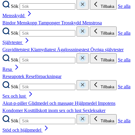
Sök
Se alla
Tillbaka
Mensskydd
Bindor
Menskopp
Tamponger
Trosskydd
Menstrosa
Sök
Se alla
Tillbaka
Självtester
Graviditetstest
Klamydiatest
Ägglossningstest
Övriga självtester
Sök
Se alla
Tillbaka
Resa
Reseapotek
Reseförpackningar
Sök
Se alla
Tillbaka
Sex och lust
Akut-p-piller
Glidmedel och massage
Hjälpmedel
Impotens
Kondomer
Kosttillskott inom sex och lust
Sexleksaker
Sök
Se alla
Tillbaka
Stöd och hjälpmedel