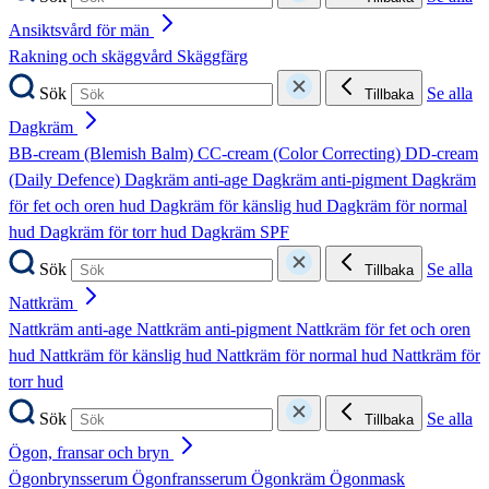
Ansiktsvård för män
Rakning och skäggvård
Skäggfärg
Sök
Se alla
Tillbaka
Dagkräm
BB-cream (Blemish Balm)
CC-cream (Color Correcting)
DD-cream
(Daily Defence)
Dagkräm anti-age
Dagkräm anti-pigment
Dagkräm
för fet och oren hud
Dagkräm för känslig hud
Dagkräm för normal
hud
Dagkräm för torr hud
Dagkräm SPF
Sök
Se alla
Tillbaka
Nattkräm
Nattkräm anti-age
Nattkräm anti-pigment
Nattkräm för fet och oren
hud
Nattkräm för känslig hud
Nattkräm för normal hud
Nattkräm för
torr hud
Sök
Se alla
Tillbaka
Ögon, fransar och bryn
Ögonbrynsserum
Ögonfransserum
Ögonkräm
Ögonmask