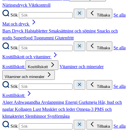
Näringsdryck
Viktkontroll
Sök
Se alla
Tillbaka
Mat och dryck
Bars
Dryck
Halstabletter
Smaksättning och sötning
Snacks och
godis
Superfood
Tuggummi
Glutenfritt
Sök
Se alla
Tillbaka
Kosttillskott och vitaminer
Kosttillskott
Vitaminer och mineraler
Kosttillskott
Vitaminer och mineraler
Sök
Se alla
Tillbaka
Kosttillskott
Alger
Ashwagandha
Avslappning
Energi
Gurkmeja
Hår, hud och
naglar
Kollagen
Lust
Muskler och leder
Omega-3
PMS och
klimakteriet
Slemhinnor
Synförmåga
Sök
Se alla
Tillbaka