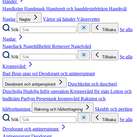
Händer
Handkräm
Handmask
Handsprit och handdesinfektion
Handtvål
Naglar
Vårtor på händer
Våtservetter
Naglar
Sök
Se alla
Tillbaka
Naglar
Nagellack
Nageltillbehör
Remover
Nagelvård
Sök
Se alla
Tillbaka
Kroppsvård
Bad
Brun utan sol
Deodorant och antiperspirant
Duschkräm och duschgel
Deodorant och antiperspirant
Duscholja
Hudolja
Inför operation
Kroppsvård för män
Lotion och
hudkräm
Parfym
Presentask kroppsvård
Rakning och
hårborttagning
Skrubb och peeling
Rakning och hårborttagning
Sök
Se alla
Tillbaka
Deodorant och antiperspirant
Antiperspirant
Deodorant