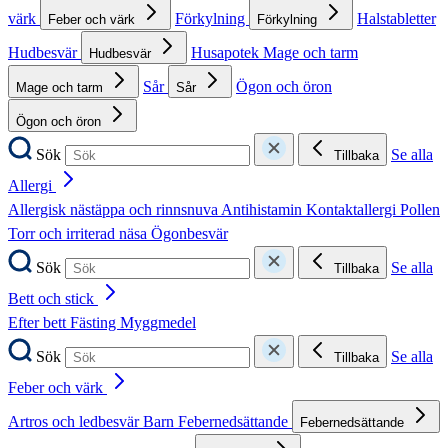
värk
Förkylning
Halstabletter
Feber och värk
Förkylning
Hudbesvär
Husapotek
Mage och tarm
Hudbesvär
Sår
Ögon och öron
Mage och tarm
Sår
Ögon och öron
Sök
Se alla
Tillbaka
Allergi
Allergisk nästäppa och rinnsnuva
Antihistamin
Kontaktallergi
Pollen
Torr och irriterad näsa
Ögonbesvär
Sök
Se alla
Tillbaka
Bett och stick
Efter bett
Fästing
Myggmedel
Sök
Se alla
Tillbaka
Feber och värk
Artros och ledbesvär
Barn
Febernedsättande
Febernedsättande