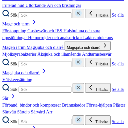
irriterad hud
Uttorkande
Ärr och bristningar
Sök
Se alla
Tillbaka
Mage och tarm
Förstoppning
Gasbesvär och IBS
Halsbränna och sura
uppstötningar
Hemorrojder och analsprickor
Laktosintolerans
Magen i trim
Magsjuka och diarré
Magsjuka och diarré
Mjölksyrabakterier
Åksjuka och illamående
Ändtarmsbesvär
Sök
Se alla
Tillbaka
Magsjuka och diarré
Vätskeersättning
Sök
Se alla
Tillbaka
Sår
Förband, bindor och kompresser
Brännskador
Första-hjälpen
Plåster
Sårtvätt
Sårtejp
Sårvård
Ärr
Sök
Se alla
Tillbaka