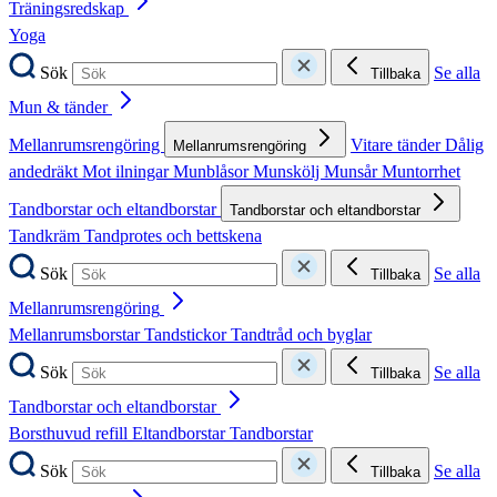
Träningsredskap
Yoga
Sök
Se alla
Tillbaka
Mun & tänder
Mellanrumsrengöring
Vitare tänder
Dålig
Mellanrumsrengöring
andedräkt
Mot ilningar
Munblåsor
Munskölj
Munsår
Muntorrhet
Tandborstar och eltandborstar
Tandborstar och eltandborstar
Tandkräm
Tandprotes och bettskena
Sök
Se alla
Tillbaka
Mellanrumsrengöring
Mellanrumsborstar
Tandstickor
Tandtråd och byglar
Sök
Se alla
Tillbaka
Tandborstar och eltandborstar
Borsthuvud refill
Eltandborstar
Tandborstar
Sök
Se alla
Tillbaka