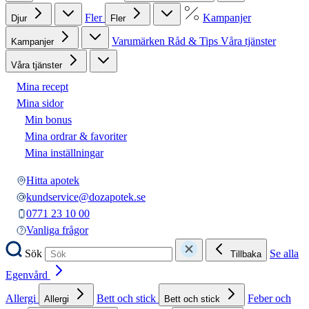
Fler
Kampanjer
Djur
Fler
Varumärken
Råd & Tips
Våra tjänster
Kampanjer
Våra tjänster
Mina recept
Mina sidor
Min bonus
Mina ordrar & favoriter
Mina inställningar
Hitta apotek
kundservice@dozapotek.se
0771 23 10 00
Vanliga frågor
Sök
Se alla
Tillbaka
Egenvård
Allergi
Bett och stick
Feber och
Allergi
Bett och stick