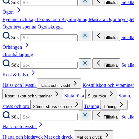
Sök
Se alla
Tillbaka
Ögon
Eyeliner och kajal
Frans- och Brynfärgning
Mascara
Ögonbrynsgel
Ögonbrynspenna
Ögonskugga
Sök
Se alla
Tillbaka
Örhängen
Öronhåltagning
Sök
Se alla
Tillbaka
Kost & hälsa
Hälsa och livsstil
Kosttillskott och vitaminer
Hälsa och livsstil
Sluta röka
Sömn,
Kosttillskott och vitaminer
Sluta röka
stress och oro
Träning
Sömn, stress och oro
Träning
Sök
Se alla
Tillbaka
Hälsa och livsstil
Hjärta och blodtryck
Mat och dryck
Mat och dryck