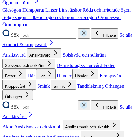
Ögon och öron
Glasögon
Hörapparat
Linser
Linsvätskor
Röda och irriterade ögon
Solglasögon
Tillbehör ögon och öron
Torra ögon
Öronbesvär
Öronproppar
Sök
Se alla
Tillbaka
Skönhet & kroppsvård
Ansiktsvård
Solskydd och solkräm
Ansiktsvård
Dermatologisk hudvård
Fötter
Solskydd och solkräm
Hår
Händer
Kroppsvård
Fötter
Hår
Händer
Smink
Tandblekning
Örhängen
Kroppsvård
Smink
Örhängen
Sök
Se alla
Tillbaka
Ansiktsvård
Akne
Ansiktsmask och skrubb
Ansiktsmask och skrubb