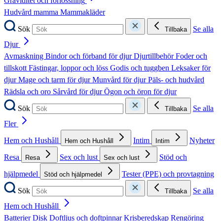
Graviditet och förlossning
Hudvård mamma
Mammakläder
Sök
Se alla
Tillbaka
Djur
Avmaskning
Bindor och förband för djur
Djurtillbehör
Foder och
tillskott
Fästingar, loppor och löss
Godis och tuggben
Leksaker för
djur
Mage och tarm för djur
Munvård för djur
Päls- och hudvård
Rädsla och oro
Sårvård för djur
Ögon och öron för djur
Sök
Se alla
Tillbaka
Fler
Hem och Hushåll
Intim
Nyheter
Hem och Hushåll
Intim
Resa
Sex och lust
Stöd och
Resa
Sex och lust
hjälpmedel
Tester (PPE) och provtagning
Stöd och hjälpmedel
Sök
Se alla
Tillbaka
Hem och Hushåll
Batterier
Disk
Doftljus och doftpinnar
Krisberedskap
Rengöring