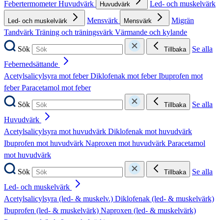
Febertermometer
Huvudvärk
Led- och muskelvärk
Huvudvärk
Mensvärk
Migrän
Led- och muskelvärk
Mensvärk
Tandvärk
Träning och träningsvärk
Värmande och kylande
Sök
Se alla
Tillbaka
Febernedsättande
Acetylsalicylsyra mot feber
Diklofenak mot feber
Ibuprofen mot
feber
Paracetamol mot feber
Sök
Se alla
Tillbaka
Huvudvärk
Acetylsalicylsyra mot huvudvärk
Diklofenak mot huvudvärk
Ibuprofen mot huvudvärk
Naproxen mot huvudvärk
Paracetamol
mot huvudvärk
Sök
Se alla
Tillbaka
Led- och muskelvärk
Acetylsalicylsyra (led- & muskelv.)
Diklofenak (led- & muskelvärk)
Ibuprofen (led- & muskelvärk)
Naproxen (led- & muskelvärk)