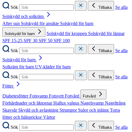
Sök
Se alla
Tillbaka
Solskydd och solkräm
After sun
Solskydd för ansikte
Solskydd för barn
Solskydd för kroppen
Solskydd för läppar
Solskydd för barn
SPF 15-25
SPF 30
SPF 50
SPF 100
Sök
Se alla
Tillbaka
Solskydd för barn
Solkräm för barn
UV-kläder för barn
Sök
Se alla
Tillbaka
Fötter
Diabetesfötter
Fotsvamp
Fotsvett
Fotvård
Fotvård
Förhårdnader och liktornar
Hallux valgus
Nagelsvamp
Nageltrång
Skavsår
Skydd och avlastning
Strumpor
Sulor och inlägg
Torra
fötter och hälsprickor
Vårtor
Sök
Se alla
Tillbaka