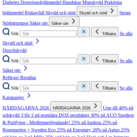
Diabetes
Doseringshjälpmedel
Handskar
Munskydd
Praktiska
hjälpmedel
Riskavfall
Skydd och stöd
Stomi
Skydd och stöd
Stödstrumpor
Säker ute
Säker ute
Sök
Se alla
Tillbaka
Skydd och stöd
Duschskydd
Sök
Se alla
Tillbaka
Säker ute
Reflexer
Broddar
Sök
Se alla
Tillbaka
Kampanjer
HÅRDAGARNA 2026
Upp till 40% på
HÅRDAGARNA 2026
solskydd
3 för 2 på populära DOZ-produkter
30% på ACO Spotless
& Purifying - Medlemserbjudande!
25% på Isadora
25% på
Rosenserien + Sweden Eco
25% på Eneomey
20% på Aptus
25%