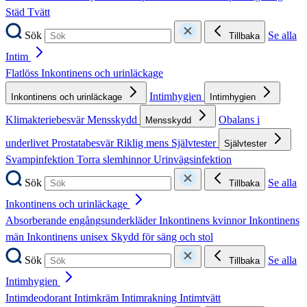
Städ
Tvätt
Sök
Se alla
Tillbaka
Intim
Flatlöss
Inkontinens och urinläckage
Intimhygien
Inkontinens och urinläckage
Intimhygien
Klimakteriebesvär
Mensskydd
Obalans i
Mensskydd
underlivet
Prostatabesvär
Riklig mens
Självtester
Självtester
Svampinfektion
Torra slemhinnor
Urinvägsinfektion
Sök
Se alla
Tillbaka
Inkontinens och urinläckage
Absorberande engångsunderkläder
Inkontinens kvinnor
Inkontinens
män
Inkontinens unisex
Skydd för säng och stol
Sök
Se alla
Tillbaka
Intimhygien
Intimdeodorant
Intimkräm
Intimrakning
Intimtvätt