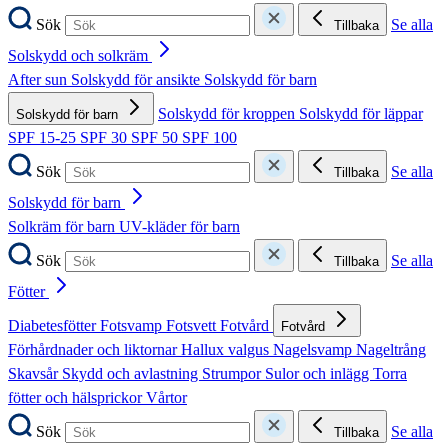
Sök
Se alla
Tillbaka
Solskydd och solkräm
After sun
Solskydd för ansikte
Solskydd för barn
Solskydd för kroppen
Solskydd för läppar
Solskydd för barn
SPF 15-25
SPF 30
SPF 50
SPF 100
Sök
Se alla
Tillbaka
Solskydd för barn
Solkräm för barn
UV-kläder för barn
Sök
Se alla
Tillbaka
Fötter
Diabetesfötter
Fotsvamp
Fotsvett
Fotvård
Fotvård
Förhårdnader och liktornar
Hallux valgus
Nagelsvamp
Nageltrång
Skavsår
Skydd och avlastning
Strumpor
Sulor och inlägg
Torra
fötter och hälsprickor
Vårtor
Sök
Se alla
Tillbaka