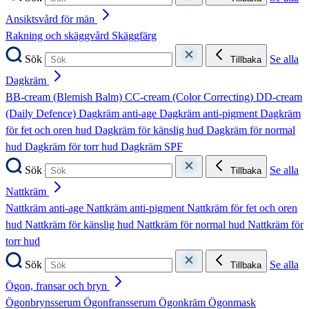
Ansiktsvård för män
Rakning och skäggvård
Skäggfärg
Sök
Se alla
Tillbaka
Dagkräm
BB-cream (Blemish Balm)
CC-cream (Color Correcting)
DD-cream
(Daily Defence)
Dagkräm anti-age
Dagkräm anti-pigment
Dagkräm
för fet och oren hud
Dagkräm för känslig hud
Dagkräm för normal
hud
Dagkräm för torr hud
Dagkräm SPF
Sök
Se alla
Tillbaka
Nattkräm
Nattkräm anti-age
Nattkräm anti-pigment
Nattkräm för fet och oren
hud
Nattkräm för känslig hud
Nattkräm för normal hud
Nattkräm för
torr hud
Sök
Se alla
Tillbaka
Ögon, fransar och bryn
Ögonbrynsserum
Ögonfransserum
Ögonkräm
Ögonmask