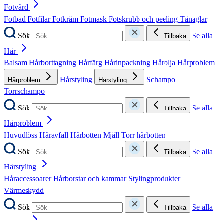
Fotvård
Fotbad
Fotfilar
Fotkräm
Fotmask
Fotskrubb och peeling
Tånaglar
Sök
Se alla
Tillbaka
Hår
Balsam
Hårborttagning
Hårfärg
Hårinpackning
Hårolja
Hårproblem
Hårstyling
Schampo
Hårproblem
Hårstyling
Torrschampo
Sök
Se alla
Tillbaka
Hårproblem
Huvudlöss
Håravfall
Hårbotten
Mjäll
Torr hårbotten
Sök
Se alla
Tillbaka
Hårstyling
Håraccessoarer
Hårborstar och kammar
Stylingprodukter
Värmeskydd
Sök
Se alla
Tillbaka