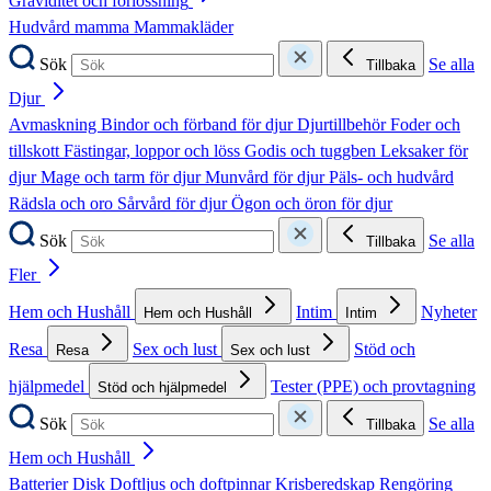
Graviditet och förlossning
Hudvård mamma
Mammakläder
Sök
Se alla
Tillbaka
Djur
Avmaskning
Bindor och förband för djur
Djurtillbehör
Foder och
tillskott
Fästingar, loppor och löss
Godis och tuggben
Leksaker för
djur
Mage och tarm för djur
Munvård för djur
Päls- och hudvård
Rädsla och oro
Sårvård för djur
Ögon och öron för djur
Sök
Se alla
Tillbaka
Fler
Hem och Hushåll
Intim
Nyheter
Hem och Hushåll
Intim
Resa
Sex och lust
Stöd och
Resa
Sex och lust
hjälpmedel
Tester (PPE) och provtagning
Stöd och hjälpmedel
Sök
Se alla
Tillbaka
Hem och Hushåll
Batterier
Disk
Doftljus och doftpinnar
Krisberedskap
Rengöring