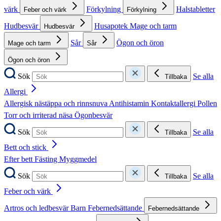
värk
Förkylning
Halstabletter
Feber och värk
Förkylning
Hudbesvär
Husapotek
Mage och tarm
Hudbesvär
Sår
Ögon och öron
Mage och tarm
Sår
Ögon och öron
Sök
Se alla
Tillbaka
Allergi
Allergisk nästäppa och rinnsnuva
Antihistamin
Kontaktallergi
Pollen
Torr och irriterad näsa
Ögonbesvär
Sök
Se alla
Tillbaka
Bett och stick
Efter bett
Fästing
Myggmedel
Sök
Se alla
Tillbaka
Feber och värk
Artros och ledbesvär
Barn
Febernedsättande
Febernedsättande