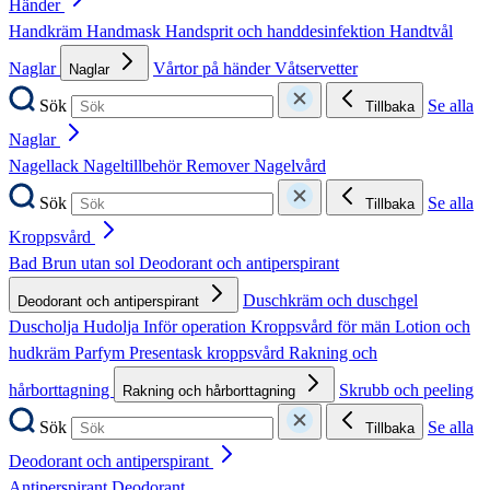
Händer
Handkräm
Handmask
Handsprit och handdesinfektion
Handtvål
Naglar
Vårtor på händer
Våtservetter
Naglar
Sök
Se alla
Tillbaka
Naglar
Nagellack
Nageltillbehör
Remover
Nagelvård
Sök
Se alla
Tillbaka
Kroppsvård
Bad
Brun utan sol
Deodorant och antiperspirant
Duschkräm och duschgel
Deodorant och antiperspirant
Duscholja
Hudolja
Inför operation
Kroppsvård för män
Lotion och
hudkräm
Parfym
Presentask kroppsvård
Rakning och
hårborttagning
Skrubb och peeling
Rakning och hårborttagning
Sök
Se alla
Tillbaka
Deodorant och antiperspirant
Antiperspirant
Deodorant