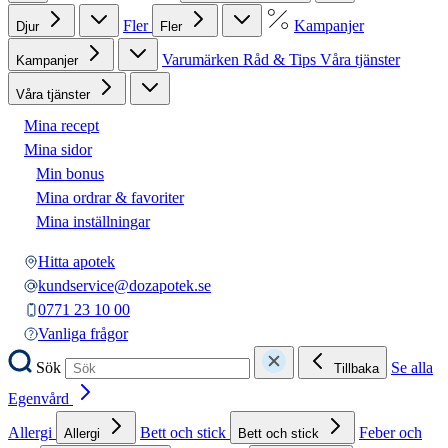
Fler
Kampanjer
Djur
Fler
Varumärken
Råd & Tips
Våra tjänster
Kampanjer
Våra tjänster
Mina recept
Mina sidor
Min bonus
Mina ordrar & favoriter
Mina inställningar
Hitta apotek
kundservice@dozapotek.se
0771 23 10 00
Vanliga frågor
Sök
Se alla
Tillbaka
Egenvård
Allergi
Bett och stick
Feber och
Allergi
Bett och stick