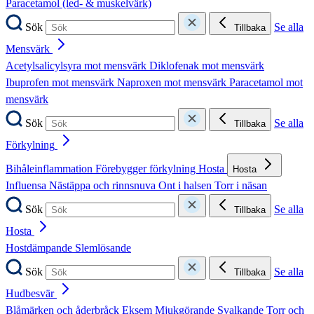
Paracetamol (led- & muskelvärk)
Sök
Se alla
Tillbaka
Mensvärk
Acetylsalicylsyra mot mensvärk
Diklofenak mot mensvärk
Ibuprofen mot mensvärk
Naproxen mot mensvärk
Paracetamol mot
mensvärk
Sök
Se alla
Tillbaka
Förkylning
Bihåleinflammation
Förebygger förkylning
Hosta
Hosta
Influensa
Nästäppa och rinnsnuva
Ont i halsen
Torr i näsan
Sök
Se alla
Tillbaka
Hosta
Hostdämpande
Slemlösande
Sök
Se alla
Tillbaka
Hudbesvär
Blåmärken och åderbråck
Eksem
Mjukgörande
Svalkande
Torr och