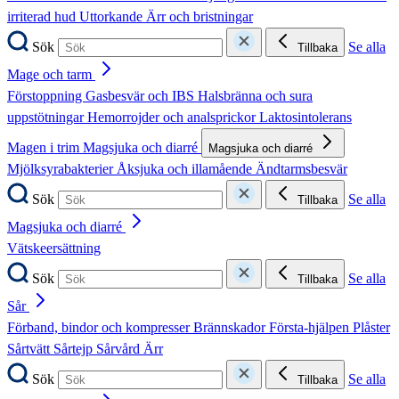
irriterad hud
Uttorkande
Ärr och bristningar
Sök
Se alla
Tillbaka
Mage och tarm
Förstoppning
Gasbesvär och IBS
Halsbränna och sura
uppstötningar
Hemorrojder och analsprickor
Laktosintolerans
Magen i trim
Magsjuka och diarré
Magsjuka och diarré
Mjölksyrabakterier
Åksjuka och illamående
Ändtarmsbesvär
Sök
Se alla
Tillbaka
Magsjuka och diarré
Vätskeersättning
Sök
Se alla
Tillbaka
Sår
Förband, bindor och kompresser
Brännskador
Första-hjälpen
Plåster
Sårtvätt
Sårtejp
Sårvård
Ärr
Sök
Se alla
Tillbaka