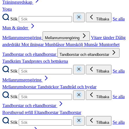
Träningsredskap
Yoga
Sök
Se alla
Tillbaka
Mun & tänder
Mellanrumsrengöring
Vitare tänder
Dålig
Mellanrumsrengöring
andedräkt
Mot ilningar
Munblåsor
Munskölj
Munsår
Muntorrhet
Tandborstar och eltandborstar
Tandborstar och eltandborstar
Tandkräm
Tandprotes och bettskena
Sök
Se alla
Tillbaka
Mellanrumsrengöring
Mellanrumsborstar
Tandstickor
Tandtråd och byglar
Sök
Se alla
Tillbaka
Tandborstar och eltandborstar
Borsthuvud refill
Eltandborstar
Tandborstar
Sök
Se alla
Tillbaka