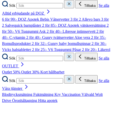
Sök
Se alla
Tillbaka
Alltid erbjudande på DOZ
6 för 99:- DOZ Apotek Bebis Våtservetter
3 för 2 Allevo bars
3 för
2 Salvequick barnplåster
2 för 85:- DOZ Apotek vätskeersättning
2
för 50:- V6 Tuggummi Ask
2 för 40:- Libresse intimservett
2 för
40:- C-vitamin
2 för 40:- Gunry tvättservetter Aloe vera
2 för 35:-
Bomullsprodukter
2 för 32:- Gunry baby bomullspinnar
2 för 30:-
Vicks halstabletter
2 för 25:- V6 Tuggummi Påsar
2 för 20:- Läkerol
Sök
Se alla
Tillbaka
OUTLET
Outlet 50%
Outlet 30%
Kort hållbarhet
Sök
Se alla
Tillbaka
Våra tjänster
Blodtrycksmätning
Fuktmätning
Kry
Vaccination
Välvald
Wolt
Drive
Öronhåltagning
Hitta apotek