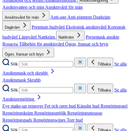
Ansiktsolja och serum
Ansiktsrengöring
Ansiktsrengöring
Ansiktsvatten och mist
Ansiktsvård för män
Anti-age
Anti-pigment
Dagkräm
Ansiktsvård för män
Premium hudvård
Ekologisk ansiktsvård
Koreansk
Dagkräm
hudvård
Läppvård
Nattkräm
Presentask ansikte
Nattkräm
Rosacea
Tillbehör för ansiktsvård
Ögon, fransar och bryn
Ögon, fransar och bryn
Sök
Se alla
Tillbaka
Ansiktsmask och skrubb
Ansiktsmask
Skrubb
Sök
Se alla
Tillbaka
Ansiktsrengöring
Eye make-up remover
Fet och oren hud
Känslig hud
Rengöringsgel
Rengöringskräm
Rengöringsmjölk
Rengöringsmousse
Rengöringspads
Rengöringswipes
Torr hud
Sök
Se alla
Tillbaka