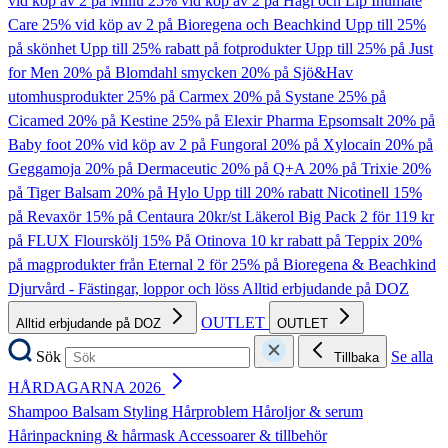
vid köp av 2 på Millu
25% vid köp av 2 på Hagi och Lip Intimate
Care
25% vid köp av 2 på Bioregena och Beachkind
Upp till 25%
på skönhet
Upp till 25% rabatt på fotprodukter
Upp till 25% på Just
for Men
20% på Blomdahl smycken
20% på Sjö&Hav
utomhusprodukter
25% på Carmex
20% på Systane
25% på
Cicamed
20% på Kestine
25% på Elexir Pharma Epsomsalt
20% på
Baby foot
20% vid köp av 2 på Fungoral
20% på Xylocain
20% på
Geggamoja
20% på Dermaceutic
20% på Q+A
20% på Trixie
20%
på Tiger Balsam
20% på Hylo
Upp till 20% rabatt Nicotinell
15%
på Revaxör
15% på Centaura
20kr/st Läkerol Big Pack
2 för 119 kr
på FLUX Flourskölj
15% På Otinova
10 kr rabatt på Teppix
20%
på magprodukter från Eternal
2 för 25% på Bioregena & Beachkind
Djurvård - Fästingar, loppor och löss
Alltid erbjudande på DOZ
OUTLET
Alltid erbjudande på DOZ
OUTLET
Sök
Se alla
Tillbaka
HÅRDAGARNA 2026
Shampoo
Balsam
Styling
Hårproblem
Håroljor & serum
Hårinpackning & hårmask
Accessoarer & tillbehör