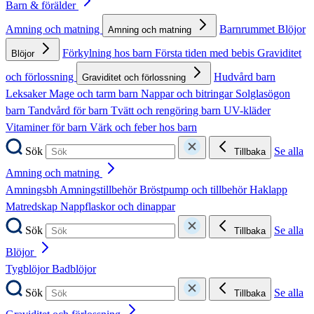
Barn & förälder
Amning och matning
Barnrummet
Blöjor
Amning och matning
Förkylning hos barn
Första tiden med bebis
Graviditet
Blöjor
och förlossning
Hudvård barn
Graviditet och förlossning
Leksaker
Mage och tarm barn
Nappar och bitringar
Solglasögon
barn
Tandvård för barn
Tvätt och rengöring barn
UV-kläder
Vitaminer för barn
Värk och feber hos barn
Sök
Se alla
Tillbaka
Amning och matning
Amningsbh
Amningstillbehör
Bröstpump och tillbehör
Haklapp
Matredskap
Nappflaskor och dinappar
Sök
Se alla
Tillbaka
Blöjor
Tygblöjor
Badblöjor
Sök
Se alla
Tillbaka