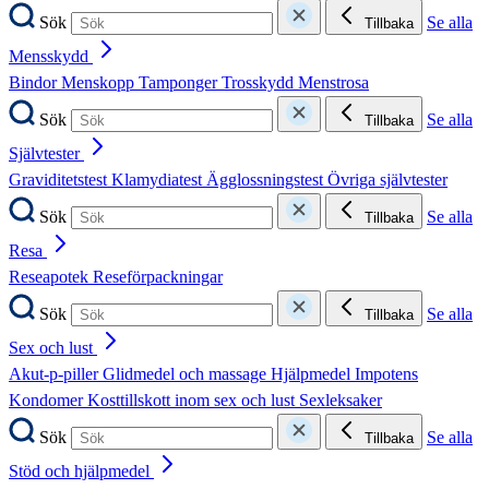
Sök
Se alla
Tillbaka
Mensskydd
Bindor
Menskopp
Tamponger
Trosskydd
Menstrosa
Sök
Se alla
Tillbaka
Självtester
Graviditetstest
Klamydiatest
Ägglossningstest
Övriga självtester
Sök
Se alla
Tillbaka
Resa
Reseapotek
Reseförpackningar
Sök
Se alla
Tillbaka
Sex och lust
Akut-p-piller
Glidmedel och massage
Hjälpmedel
Impotens
Kondomer
Kosttillskott inom sex och lust
Sexleksaker
Sök
Se alla
Tillbaka
Stöd och hjälpmedel