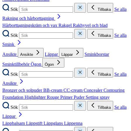
Sök
Se alla
Tillbaka
Rakning och hårborttagning
Hårborttagningskräm och vax
Rakgel
Rakhyvel och blad
Sök
Se alla
Tillbaka
Smink
Ansikte
Läppar
Sminkborstar
Ansikte
Läppar
Sminktillbehör
Ögon
Ögon
Sök
Se alla
Tillbaka
Ansikte
Bronzer och solpuder
BB-cream
CC-cream
Concealer
Contouring
Foundation
Highlighter
Rouge
Primer
Puder
Setting spray
Sök
Se alla
Tillbaka
Läppar
Läppbalsam
Läppstift
Läppglans
Läppenna