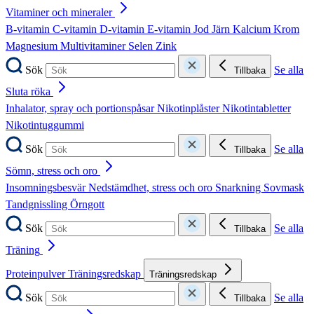
Vitaminer och mineraler
B-vitamin
C-vitamin
D-vitamin
E-vitamin
Jod
Järn
Kalcium
Krom
Magnesium
Multivitaminer
Selen
Zink
Sök
Se alla
Tillbaka
Sluta röka
Inhalator, spray och portionspåsar
Nikotinplåster
Nikotintabletter
Nikotintuggummi
Sök
Se alla
Tillbaka
Sömn, stress och oro
Insomningsbesvär
Nedstämdhet, stress och oro
Snarkning
Sovmask
Tandgnissling
Örngott
Sök
Se alla
Tillbaka
Träning
Proteinpulver
Träningsredskap
Träningsredskap
Sök
Se alla
Tillbaka