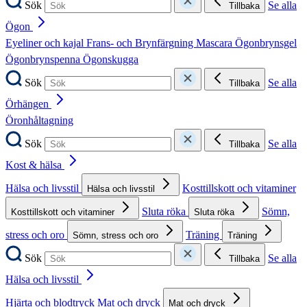
Sök
Se alla
Tillbaka
Ögon
Eyeliner och kajal
Frans- och Brynfärgning
Mascara
Ögonbrynsgel
Ögonbrynspenna
Ögonskugga
Sök
Se alla
Tillbaka
Örhängen
Öronhåltagning
Sök
Se alla
Tillbaka
Kost & hälsa
Hälsa och livsstil
Kosttillskott och vitaminer
Hälsa och livsstil
Sluta röka
Sömn,
Kosttillskott och vitaminer
Sluta röka
stress och oro
Träning
Sömn, stress och oro
Träning
Sök
Se alla
Tillbaka
Hälsa och livsstil
Hjärta och blodtryck
Mat och dryck
Mat och dryck