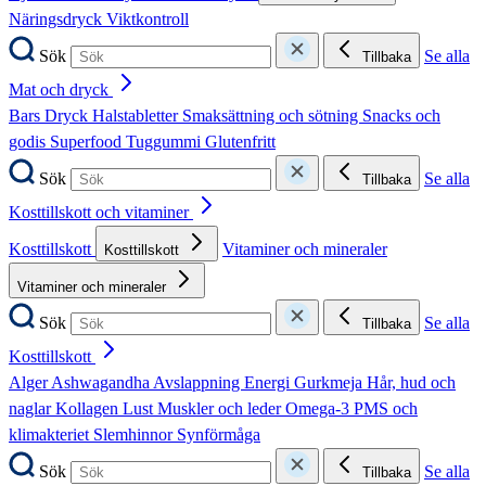
Näringsdryck
Viktkontroll
Sök
Se alla
Tillbaka
Mat och dryck
Bars
Dryck
Halstabletter
Smaksättning och sötning
Snacks och
godis
Superfood
Tuggummi
Glutenfritt
Sök
Se alla
Tillbaka
Kosttillskott och vitaminer
Kosttillskott
Vitaminer och mineraler
Kosttillskott
Vitaminer och mineraler
Sök
Se alla
Tillbaka
Kosttillskott
Alger
Ashwagandha
Avslappning
Energi
Gurkmeja
Hår, hud och
naglar
Kollagen
Lust
Muskler och leder
Omega-3
PMS och
klimakteriet
Slemhinnor
Synförmåga
Sök
Se alla
Tillbaka