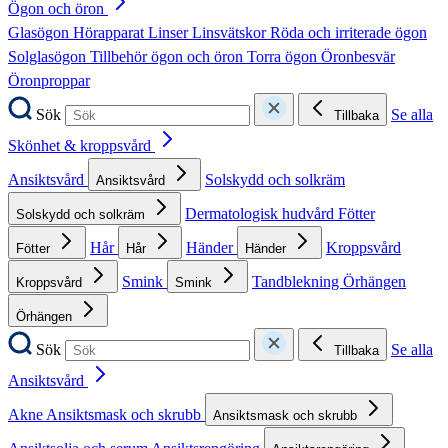
Ögon och öron
Glasögon
Hörapparat
Linser
Linsvätskor
Röda och irriterade ögon
Solglasögon
Tillbehör ögon och öron
Torra ögon
Öronbesvär
Öronproppar
Sök
Se alla
Tillbaka
Skönhet & kroppsvård
Ansiktsvård
Solskydd och solkräm
Ansiktsvård
Dermatologisk hudvård
Fötter
Solskydd och solkräm
Hår
Händer
Kroppsvård
Fötter
Hår
Händer
Smink
Tandblekning
Örhängen
Kroppsvård
Smink
Örhängen
Sök
Se alla
Tillbaka
Ansiktsvård
Akne
Ansiktsmask och skrubb
Ansiktsmask och skrubb