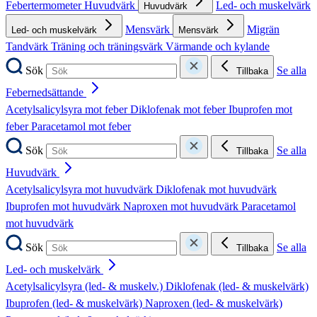
Febertermometer
Huvudvärk
Led- och muskelvärk
Huvudvärk
Mensvärk
Migrän
Led- och muskelvärk
Mensvärk
Tandvärk
Träning och träningsvärk
Värmande och kylande
Sök
Se alla
Tillbaka
Febernedsättande
Acetylsalicylsyra mot feber
Diklofenak mot feber
Ibuprofen mot
feber
Paracetamol mot feber
Sök
Se alla
Tillbaka
Huvudvärk
Acetylsalicylsyra mot huvudvärk
Diklofenak mot huvudvärk
Ibuprofen mot huvudvärk
Naproxen mot huvudvärk
Paracetamol
mot huvudvärk
Sök
Se alla
Tillbaka
Led- och muskelvärk
Acetylsalicylsyra (led- & muskelv.)
Diklofenak (led- & muskelvärk)
Ibuprofen (led- & muskelvärk)
Naproxen (led- & muskelvärk)