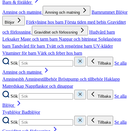
Barn & förälder
Amning och matning
Barnrummet
Blöjor
Amning och matning
Förkylning hos barn
Första tiden med bebis
Graviditet
Blöjor
och förlossning
Hudvård barn
Graviditet och förlossning
Leksaker
Mage och tarm barn
Nappar och bitringar
Solglasögon
barn
Tandvård för barn
Tvätt och rengöring barn
UV-kläder
Vitaminer för barn
Värk och feber hos barn
Sök
Se alla
Tillbaka
Amning och matning
Amningsbh
Amningstillbehör
Bröstpump och tillbehör
Haklapp
Matredskap
Nappflaskor och dinappar
Sök
Se alla
Tillbaka
Blöjor
Tygblöjor
Badblöjor
Sök
Se alla
Tillbaka