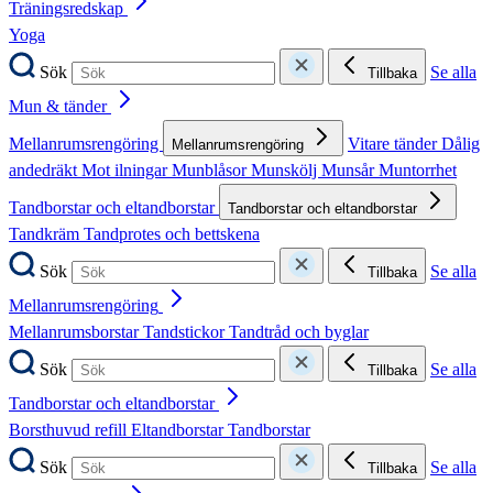
Träningsredskap
Yoga
Sök
Se alla
Tillbaka
Mun & tänder
Mellanrumsrengöring
Vitare tänder
Dålig
Mellanrumsrengöring
andedräkt
Mot ilningar
Munblåsor
Munskölj
Munsår
Muntorrhet
Tandborstar och eltandborstar
Tandborstar och eltandborstar
Tandkräm
Tandprotes och bettskena
Sök
Se alla
Tillbaka
Mellanrumsrengöring
Mellanrumsborstar
Tandstickor
Tandtråd och byglar
Sök
Se alla
Tillbaka
Tandborstar och eltandborstar
Borsthuvud refill
Eltandborstar
Tandborstar
Sök
Se alla
Tillbaka