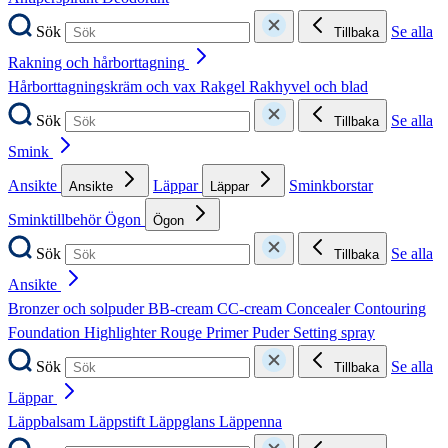
Sök
Se alla
Tillbaka
Rakning och hårborttagning
Hårborttagningskräm och vax
Rakgel
Rakhyvel och blad
Sök
Se alla
Tillbaka
Smink
Ansikte
Läppar
Sminkborstar
Ansikte
Läppar
Sminktillbehör
Ögon
Ögon
Sök
Se alla
Tillbaka
Ansikte
Bronzer och solpuder
BB-cream
CC-cream
Concealer
Contouring
Foundation
Highlighter
Rouge
Primer
Puder
Setting spray
Sök
Se alla
Tillbaka
Läppar
Läppbalsam
Läppstift
Läppglans
Läppenna