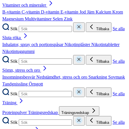
Vitaminer och mineraler
B-vitamin
C-vitamin
D-vitamin
E-vitamin
Jod
Järn
Kalcium
Krom
Magnesium
Multivitaminer
Selen
Zink
Sök
Se alla
Tillbaka
Sluta röka
Inhalator, spray och portionspåsar
Nikotinplåster
Nikotintabletter
Nikotintuggummi
Sök
Se alla
Tillbaka
Sömn, stress och oro
Insomningsbesvär
Nedstämdhet, stress och oro
Snarkning
Sovmask
Tandgnissling
Örngott
Sök
Se alla
Tillbaka
Träning
Proteinpulver
Träningsredskap
Träningsredskap
Sök
Se alla
Tillbaka