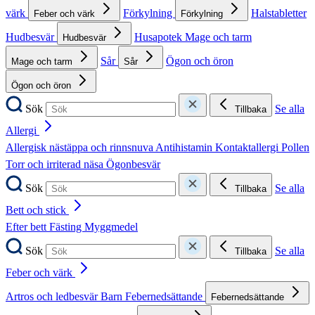
värk
Förkylning
Halstabletter
Feber och värk
Förkylning
Hudbesvär
Husapotek
Mage och tarm
Hudbesvär
Sår
Ögon och öron
Mage och tarm
Sår
Ögon och öron
Sök
Se alla
Tillbaka
Allergi
Allergisk nästäppa och rinnsnuva
Antihistamin
Kontaktallergi
Pollen
Torr och irriterad näsa
Ögonbesvär
Sök
Se alla
Tillbaka
Bett och stick
Efter bett
Fästing
Myggmedel
Sök
Se alla
Tillbaka
Feber och värk
Artros och ledbesvär
Barn
Febernedsättande
Febernedsättande