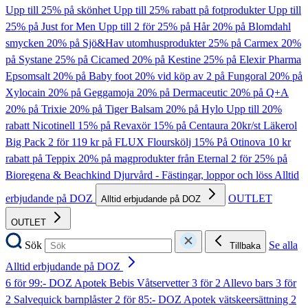
Upp till 25% på skönhet
Upp till 25% rabatt på fotprodukter
Upp till
25% på Just for Men
Upp till 2 för 25% på Hår
20% på Blomdahl
smycken
20% på Sjö&Hav utomhusprodukter
25% på Carmex
20%
på Systane
25% på Cicamed
20% på Kestine
25% på Elexir Pharma
Epsomsalt
20% på Baby foot
20% vid köp av 2 på Fungoral
20% på
Xylocain
20% på Geggamoja
20% på Dermaceutic
20% på Q+A
20% på Trixie
20% på Tiger Balsam
20% på Hylo
Upp till 20%
rabatt Nicotinell
15% på Revaxör
15% på Centaura
20kr/st Läkerol
Big Pack
2 för 119 kr på FLUX Flourskölj
15% På Otinova
10 kr
rabatt på Teppix
20% på magprodukter från Eternal
2 för 25% på
Bioregena & Beachkind
Djurvård - Fästingar, loppor och löss
Alltid
erbjudande på DOZ
OUTLET
Alltid erbjudande på DOZ
OUTLET
Sök
Se alla
Tillbaka
Alltid erbjudande på DOZ
6 för 99:- DOZ Apotek Bebis Våtservetter
3 för 2 Allevo bars
3 för
2 Salvequick barnplåster
2 för 85:- DOZ Apotek vätskeersättning
2