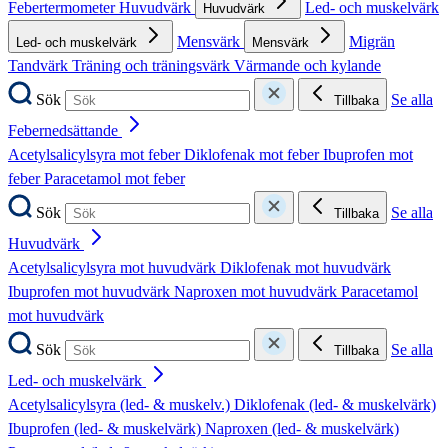
Febertermometer
Huvudvärk
Led- och muskelvärk
Huvudvärk
Mensvärk
Migrän
Led- och muskelvärk
Mensvärk
Tandvärk
Träning och träningsvärk
Värmande och kylande
Sök
Se alla
Tillbaka
Febernedsättande
Acetylsalicylsyra mot feber
Diklofenak mot feber
Ibuprofen mot
feber
Paracetamol mot feber
Sök
Se alla
Tillbaka
Huvudvärk
Acetylsalicylsyra mot huvudvärk
Diklofenak mot huvudvärk
Ibuprofen mot huvudvärk
Naproxen mot huvudvärk
Paracetamol
mot huvudvärk
Sök
Se alla
Tillbaka
Led- och muskelvärk
Acetylsalicylsyra (led- & muskelv.)
Diklofenak (led- & muskelvärk)
Ibuprofen (led- & muskelvärk)
Naproxen (led- & muskelvärk)