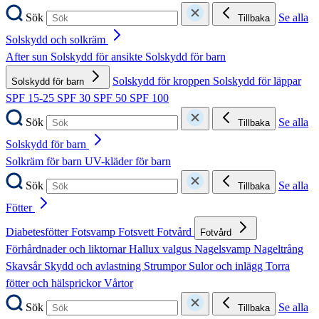
Sök
Se alla
Tillbaka
Solskydd och solkräm
After sun
Solskydd för ansikte
Solskydd för barn
Solskydd för kroppen
Solskydd för läppar
Solskydd för barn
SPF 15-25
SPF 30
SPF 50
SPF 100
Sök
Se alla
Tillbaka
Solskydd för barn
Solkräm för barn
UV-kläder för barn
Sök
Se alla
Tillbaka
Fötter
Diabetesfötter
Fotsvamp
Fotsvett
Fotvård
Fotvård
Förhårdnader och liktornar
Hallux valgus
Nagelsvamp
Nageltrång
Skavsår
Skydd och avlastning
Strumpor
Sulor och inlägg
Torra
fötter och hälsprickor
Vårtor
Sök
Se alla
Tillbaka