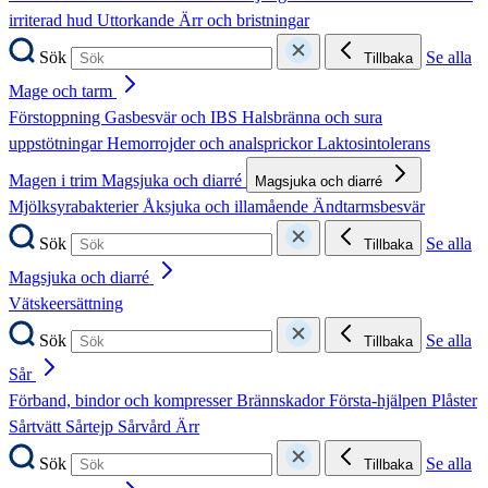
irriterad hud
Uttorkande
Ärr och bristningar
Sök
Se alla
Tillbaka
Mage och tarm
Förstoppning
Gasbesvär och IBS
Halsbränna och sura
uppstötningar
Hemorrojder och analsprickor
Laktosintolerans
Magen i trim
Magsjuka och diarré
Magsjuka och diarré
Mjölksyrabakterier
Åksjuka och illamående
Ändtarmsbesvär
Sök
Se alla
Tillbaka
Magsjuka och diarré
Vätskeersättning
Sök
Se alla
Tillbaka
Sår
Förband, bindor och kompresser
Brännskador
Första-hjälpen
Plåster
Sårtvätt
Sårtejp
Sårvård
Ärr
Sök
Se alla
Tillbaka