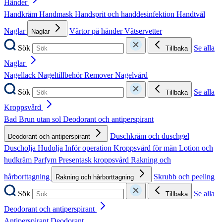
Händer
Handkräm
Handmask
Handsprit och handdesinfektion
Handtvål
Naglar
Vårtor på händer
Våtservetter
Naglar
Sök
Se alla
Tillbaka
Naglar
Nagellack
Nageltillbehör
Remover
Nagelvård
Sök
Se alla
Tillbaka
Kroppsvård
Bad
Brun utan sol
Deodorant och antiperspirant
Duschkräm och duschgel
Deodorant och antiperspirant
Duscholja
Hudolja
Inför operation
Kroppsvård för män
Lotion och
hudkräm
Parfym
Presentask kroppsvård
Rakning och
hårborttagning
Skrubb och peeling
Rakning och hårborttagning
Sök
Se alla
Tillbaka
Deodorant och antiperspirant
Antiperspirant
Deodorant