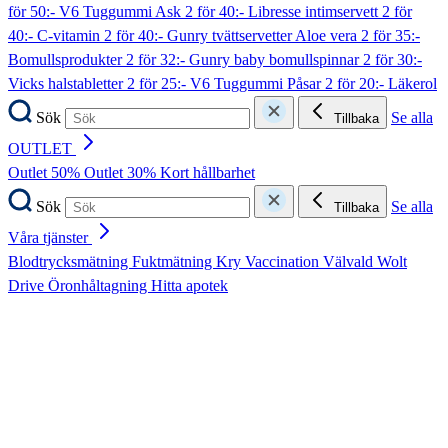
för 50:- V6 Tuggummi Ask
2 för 40:- Libresse intimservett
2 för
40:- C-vitamin
2 för 40:- Gunry tvättservetter Aloe vera
2 för 35:-
Bomullsprodukter
2 för 32:- Gunry baby bomullspinnar
2 för 30:-
Vicks halstabletter
2 för 25:- V6 Tuggummi Påsar
2 för 20:- Läkerol
Sök
Se alla
Tillbaka
OUTLET
Outlet 50%
Outlet 30%
Kort hållbarhet
Sök
Se alla
Tillbaka
Våra tjänster
Blodtrycksmätning
Fuktmätning
Kry
Vaccination
Välvald
Wolt
Drive
Öronhåltagning
Hitta apotek