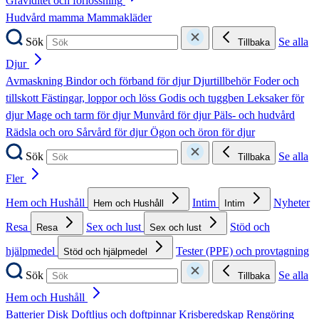
Graviditet och förlossning
Hudvård mamma
Mammakläder
Sök
Se alla
Tillbaka
Djur
Avmaskning
Bindor och förband för djur
Djurtillbehör
Foder och
tillskott
Fästingar, loppor och löss
Godis och tuggben
Leksaker för
djur
Mage och tarm för djur
Munvård för djur
Päls- och hudvård
Rädsla och oro
Sårvård för djur
Ögon och öron för djur
Sök
Se alla
Tillbaka
Fler
Hem och Hushåll
Intim
Nyheter
Hem och Hushåll
Intim
Resa
Sex och lust
Stöd och
Resa
Sex och lust
hjälpmedel
Tester (PPE) och provtagning
Stöd och hjälpmedel
Sök
Se alla
Tillbaka
Hem och Hushåll
Batterier
Disk
Doftljus och doftpinnar
Krisberedskap
Rengöring