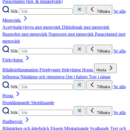
Paracetamol (led- & muskelvärk)
Sök
Se alla
Tillbaka
Mensvärk
Acetylsalicylsyra mot mensvärk
Diklofenak mot mensvärk
Ibuprofen mot mensvärk
Naproxen mot mensvärk
Paracetamol mot
mensvärk
Sök
Se alla
Tillbaka
Förkylning
Bihåleinflammation
Förebygger förkylning
Hosta
Hosta
Influensa
Nästäppa och rinnsnuva
Ont i halsen
Torr i näsan
Sök
Se alla
Tillbaka
Hosta
Hostdämpande
Slemlösande
Sök
Se alla
Tillbaka
Hudbesvär
Blåmärken och åderbråck
Eksem
Mjukgörande
Svalkande
Torr och