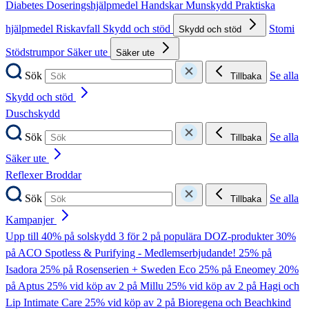
Diabetes
Doseringshjälpmedel
Handskar
Munskydd
Praktiska
hjälpmedel
Riskavfall
Skydd och stöd
Stomi
Skydd och stöd
Stödstrumpor
Säker ute
Säker ute
Sök
Se alla
Tillbaka
Skydd och stöd
Duschskydd
Sök
Se alla
Tillbaka
Säker ute
Reflexer
Broddar
Sök
Se alla
Tillbaka
Kampanjer
Upp till 40% på solskydd
3 för 2 på populära DOZ-produkter
30%
på ACO Spotless & Purifying - Medlemserbjudande!
25% på
Isadora
25% på Rosenserien + Sweden Eco
25% på Eneomey
20%
på Aptus
25% vid köp av 2 på Millu
25% vid köp av 2 på Hagi och
Lip Intimate Care
25% vid köp av 2 på Bioregena och Beachkind