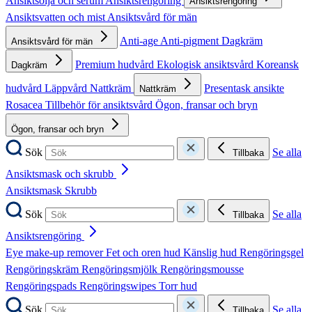
Ansiktsolja och serum
Ansiktsrengöring
Ansiktsrengöring
Ansiktsvatten och mist
Ansiktsvård för män
Anti-age
Anti-pigment
Dagkräm
Ansiktsvård för män
Premium hudvård
Ekologisk ansiktsvård
Koreansk
Dagkräm
hudvård
Läppvård
Nattkräm
Presentask ansikte
Nattkräm
Rosacea
Tillbehör för ansiktsvård
Ögon, fransar och bryn
Ögon, fransar och bryn
Sök
Se alla
Tillbaka
Ansiktsmask och skrubb
Ansiktsmask
Skrubb
Sök
Se alla
Tillbaka
Ansiktsrengöring
Eye make-up remover
Fet och oren hud
Känslig hud
Rengöringsgel
Rengöringskräm
Rengöringsmjölk
Rengöringsmousse
Rengöringspads
Rengöringswipes
Torr hud
Sök
Se alla
Tillbaka