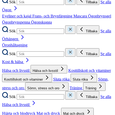
Sök
Se alla
Tillbaka
Ögon
Eyeliner och kajal
Frans- och Brynfärgning
Mascara
Ögonbrynsgel
Ögonbrynspenna
Ögonskugga
Sök
Se alla
Tillbaka
Örhängen
Öronhåltagning
Sök
Se alla
Tillbaka
Kost & hälsa
Hälsa och livsstil
Kosttillskott och vitaminer
Hälsa och livsstil
Sluta röka
Sömn,
Kosttillskott och vitaminer
Sluta röka
stress och oro
Träning
Sömn, stress och oro
Träning
Sök
Se alla
Tillbaka
Hälsa och livsstil
Hjärta och blodtryck
Mat och dryck
Mat och dryck