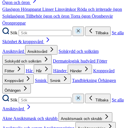
Ögon och öron
Glasögon
Hörapparat
Linser
Linsvätskor
Röda och irriterade ögon
Solglasögon
Tillbehör ögon och öron
Torra ögon
Öronbesvär
Öronproppar
Sök
Se alla
Tillbaka
Skönhet & kroppsvård
Ansiktsvård
Solskydd och solkräm
Ansiktsvård
Dermatologisk hudvård
Fötter
Solskydd och solkräm
Hår
Händer
Kroppsvård
Fötter
Hår
Händer
Smink
Tandblekning
Örhängen
Kroppsvård
Smink
Örhängen
Sök
Se alla
Tillbaka
Ansiktsvård
Akne
Ansiktsmask och skrubb
Ansiktsmask och skrubb