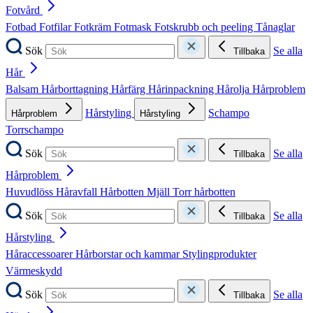
Fotvård
Fotbad
Fotfilar
Fotkräm
Fotmask
Fotskrubb och peeling
Tånaglar
Sök
Se alla
Tillbaka
Hår
Balsam
Hårborttagning
Hårfärg
Hårinpackning
Hårolja
Hårproblem
Hårstyling
Schampo
Hårproblem
Hårstyling
Torrschampo
Sök
Se alla
Tillbaka
Hårproblem
Huvudlöss
Håravfall
Hårbotten
Mjäll
Torr hårbotten
Sök
Se alla
Tillbaka
Hårstyling
Håraccessoarer
Hårborstar och kammar
Stylingprodukter
Värmeskydd
Sök
Se alla
Tillbaka