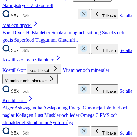
Näringsdryck
Viktkontroll
Sök
Se alla
Tillbaka
Mat och dryck
Bars
Dryck
Halstabletter
Smaksättning och sötning
Snacks och
godis
Superfood
Tuggummi
Glutenfritt
Sök
Se alla
Tillbaka
Kosttillskott och vitaminer
Kosttillskott
Vitaminer och mineraler
Kosttillskott
Vitaminer och mineraler
Sök
Se alla
Tillbaka
Kosttillskott
Alger
Ashwagandha
Avslappning
Energi
Gurkmeja
Hår, hud och
naglar
Kollagen
Lust
Muskler och leder
Omega-3
PMS och
klimakteriet
Slemhinnor
Synförmåga
Sök
Se alla
Tillbaka