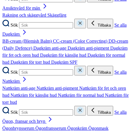
Ansiktsvård för män
Rakning och skäggvård
Skäggfärg
Sök
Se alla
Tillbaka
Dagkräm
BB-cream (Blemish Balm)
CC-cream (Color Correcting)
DD-cream
(Daily Defence)
Dagkräm anti-age
Dagkräm anti-pigment
Dagkräm
för fet och oren hud
Dagkräm för känslig hud
Dagkräm för normal
hud
Dagkräm för torr hud
Dagkräm SPF
Sök
Se alla
Tillbaka
Nattkräm
Nattkräm anti-age
Nattkräm anti-pigment
Nattkräm för fet och oren
hud
Nattkräm för känslig hud
Nattkräm för normal hud
Nattkräm för
torr hud
Sök
Se alla
Tillbaka
Ögon, fransar och bryn
Ögonbrynsserum
Ögonfransserum
Ögonkräm
Ögonmask