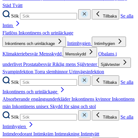
Städ
Tvätt
Sök
Se alla
Tillbaka
Intim
Flatlöss
Inkontinens och urinläckage
Intimhygien
Inkontinens och urinläckage
Intimhygien
Klimakteriebesvär
Mensskydd
Obalans i
Mensskydd
underlivet
Prostatabesvär
Riklig mens
Självtester
Självtester
Svampinfektion
Torra slemhinnor
Urinvägsinfektion
Sök
Se alla
Tillbaka
Inkontinens och urinläckage
Absorberande engångsunderkläder
Inkontinens kvinnor
Inkontinens
män
Inkontinens unisex
Skydd för säng och stol
Sök
Se alla
Tillbaka
Intimhygien
Intimdeodorant
Intimkräm
Intimrakning
Intimtvätt