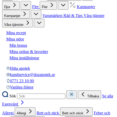
Fler
Kampanjer
Djur
Fler
Varumärken
Råd & Tips
Våra tjänster
Kampanjer
Våra tjänster
Mina recept
Mina sidor
Min bonus
Mina ordrar & favoriter
Mina inställningar
Hitta apotek
kundservice@dozapotek.se
0771 23 10 00
Vanliga frågor
Sök
Se alla
Tillbaka
Egenvård
Allergi
Bett och stick
Feber och
Allergi
Bett och stick