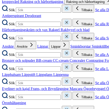
kroppsvård
Rakning och hårborttagning
Rakning och hårborttagning
Sök
Se alla 
Tillbaka
Antiperspirant
Deodorant
Sök
Se alla 
Tillbaka
Hårborttagningskräm och vax
Rakgel
Rakhyvel och blad
Sök
Se alla 
Tillbaka
Ansikte
Läppar
Sminkborstar
Sminktillb
Ansikte
Läppar
Sök
Se alla A
Tillbaka
Bronzer och solpuder
BB-cream
CC-cream
Concealer
Contouring
Fo
Sök
Se alla 
Tillbaka
Läppbalsam
Läppstift
Läppglans
Läppenna
Sök
Se alla 
Tillbaka
Eyeliner och kajal
Frans- och Brynfärgning
Mascara
Ögonbrynsgel
Ö
Sök
Se alla 
Tillbaka
Öronhåltagning