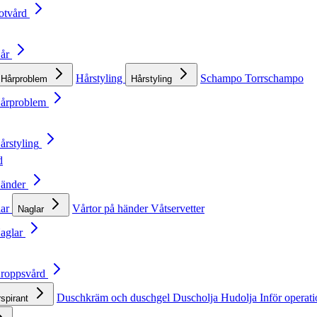
otvård
Hår
Hårstyling
Schampo
Torrschampo
Hårproblem
Hårstyling
Hårproblem
årstyling
d
Händer
lar
Vårtor på händer
Våtservetter
Naglar
Naglar
Kroppsvård
Duschkräm och duschgel
Duscholja
Hudolja
Inför operat
rspirant