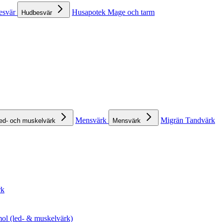
esvär
Husapotek
Mage och tarm
Hudbesvär
Mensvärk
Migrän
Tandvärk
ed- och muskelvärk
Mensvärk
rk
ol (led- & muskelvärk)