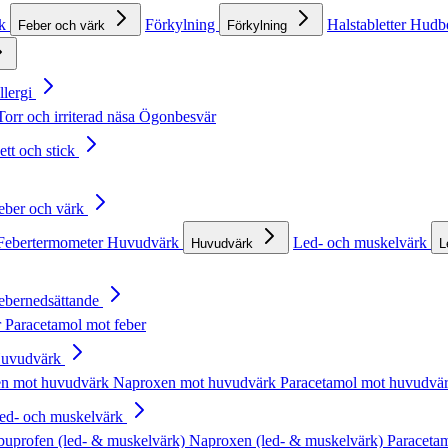
rk
Förkylning
Halstabletter
Hudb
Feber och värk
Förkylning
llergi
Torr och irriterad näsa
Ögonbesvär
ett och stick
Feber och värk
Febertermometer
Huvudvärk
Led- och muskelvärk
Huvudvärk
L
Febernedsättande
r
Paracetamol mot feber
Huvudvärk
en mot huvudvärk
Naproxen mot huvudvärk
Paracetamol mot huvudvä
Led- och muskelvärk
buprofen (led- & muskelvärk)
Naproxen (led- & muskelvärk)
Paracetam