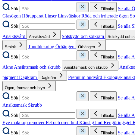
Sök
Se alla 
Tillbaka
Glasögon
Hörapparat
Linser
Linsvätskor
Röda och irriterade ögon
So
Sök
Se alla 
Tillbaka
Ansiktsvård
Solskydd och solkräm
Ansiktsvård
Solskydd och 
Tandblekning
Örhängen
Smink
Örhängen
Sök
Se alla 
Tillbaka
Akne
Ansiktsmask och skrubb
Ansikts
Ansiktsmask och skrubb
pigment
Dagkräm
Premium hudvård
Ekologisk ansik
Dagkräm
Ögon, fransar och bryn
Sök
Se alla 
Tillbaka
Ansiktsmask
Skrubb
Sök
Se alla 
Tillbaka
Eye make-up remover
Fet och oren hud
Känslig hud
Rengöringsgel
R
Sök
Se alla 
Tillbaka