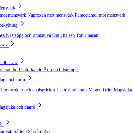
Mensvärk
 mot mensvärk
Naproxen mot mensvärk
Paracetamol mot mensvärk
Förkylning
nsa
Nästäppa och rinnsnuva
Ont i halsen
Torr i näsan
Hosta
Hudbesvär
rriterad hud
Uttorkande
Ärr och bristningar
Mage och tarm
Hemorrojder och analsprickor
Laktosintolerans
Magen i trim
Magsjuka 
Magsjuka och diarré
år
Sårtvätt
Sårtejp
Sårvård
Ärr