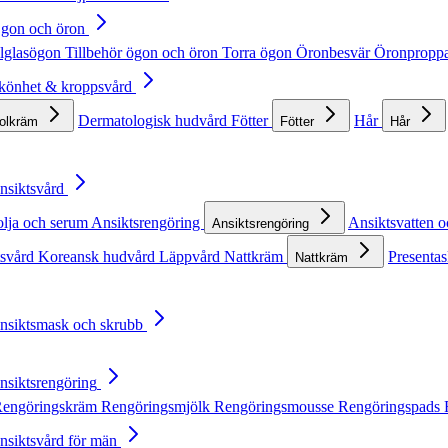
Ögon och öron
lglasögon
Tillbehör ögon och öron
Torra ögon
Öronbesvär
Öronpropp
Skönhet & kroppsvård
Dermatologisk hudvård
Fötter
Hår
solkräm
Fötter
Hår
Ansiktsvård
olja och serum
Ansiktsrengöring
Ansiktsvatten o
Ansiktsrengöring
tsvård
Koreansk hudvård
Läppvård
Nattkräm
Presentas
Nattkräm
Ansiktsmask och skrubb
Ansiktsrengöring
engöringskräm
Rengöringsmjölk
Rengöringsmousse
Rengöringspads
Ansiktsvård för män