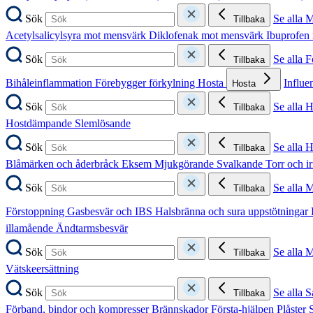
Sök
Se alla 
Tillbaka
Acetylsalicylsyra mot mensvärk
Diklofenak mot mensvärk
Ibuprofen
Sök
Se alla 
Tillbaka
Bihåleinflammation
Förebygger förkylning
Hosta
Influe
Hosta
Sök
Se alla 
Tillbaka
Hostdämpande
Slemlösande
Sök
Se alla 
Tillbaka
Blåmärken och åderbråck
Eksem
Mjukgörande
Svalkande
Torr och i
Sök
Se alla 
Tillbaka
Förstoppning
Gasbesvär och IBS
Halsbränna och sura uppstötningar
illamående
Ändtarmsbesvär
Sök
Se alla 
Tillbaka
Vätskeersättning
Sök
Se alla S
Tillbaka
Förband, bindor och kompresser
Brännskador
Första-hjälpen
Plåster