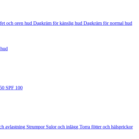
fet och oren hud
Dagkräm för känslig hud
Dagkräm för normal hud
 hud
 50
SPF 100
ch avlastning
Strumpor
Sulor och inlägg
Torra fötter och hälsprickor