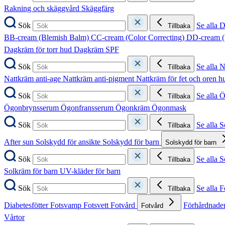
Rakning och skäggvård
Skäggfärg
Sök
Se alla 
Tillbaka
BB-cream (Blemish Balm)
CC-cream (Color Correcting)
DD-cream (
Dagkräm för torr hud
Dagkräm SPF
Sök
Se alla 
Tillbaka
Nattkräm anti-age
Nattkräm anti-pigment
Nattkräm för fet och oren 
Sök
Se alla 
Tillbaka
Ögonbrynsserum
Ögonfransserum
Ögonkräm
Ögonmask
Sök
Se alla 
Tillbaka
After sun
Solskydd för ansikte
Solskydd för barn
Solskydd för barn
Sök
Se alla 
Tillbaka
Solkräm för barn
UV-kläder för barn
Sök
Se alla F
Tillbaka
Diabetesfötter
Fotsvamp
Fotsvett
Fotvård
Förhårdnader
Fotvård
Vårtor