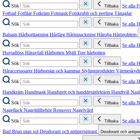
Sök
Se alla F
Tillbaka
Fotbad
Fotfilar
Fotkräm
Fotmask
Fotskrubb och peeling
Tånaglar
Sök
Se alla 
Tillbaka
Balsam
Hårborttagning
Hårfärg
Hårinpackning
Hårolja
Hårproblem
Sök
Se alla 
Tillbaka
Huvudlöss
Håravfall
Hårbotten
Mjäll
Torr hårbotten
Sök
Se alla H
Tillbaka
Håraccessoarer
Hårborstar och kammar
Stylingprodukter
Värmeskyd
Sök
Se alla 
Tillbaka
Handkräm
Handmask
Handsprit och handdesinfektion
Handtvål
Nag
Sök
Se alla 
Tillbaka
Nagellack
Nageltillbehör
Remover
Nagelvård
Sök
Se alla 
Tillbaka
Bad
Brun utan sol
Deodorant och antiperspirant
Deodorant och antipe