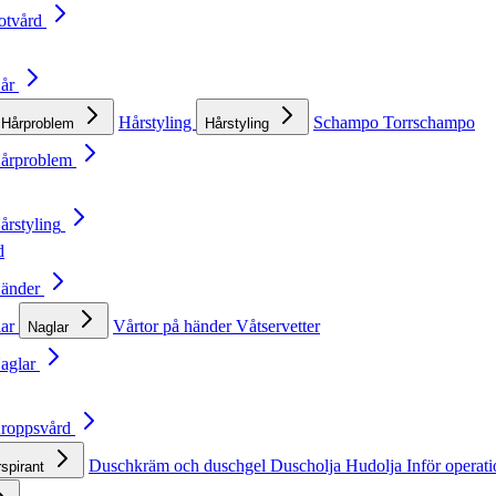
otvård
Hår
Hårstyling
Schampo
Torrschampo
Hårproblem
Hårstyling
Hårproblem
årstyling
d
Händer
lar
Vårtor på händer
Våtservetter
Naglar
Naglar
Kroppsvård
Duschkräm och duschgel
Duscholja
Hudolja
Inför operat
rspirant