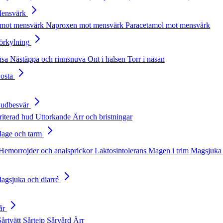
Mensvärk
 mot mensvärk
Naproxen mot mensvärk
Paracetamol mot mensvärk
Förkylning
nsa
Nästäppa och rinnsnuva
Ont i halsen
Torr i näsan
Hosta
Hudbesvär
rriterad hud
Uttorkande
Ärr och bristningar
Mage och tarm
Hemorrojder och analsprickor
Laktosintolerans
Magen i trim
Magsjuka 
Magsjuka och diarré
år
Sårtvätt
Sårtejp
Sårvård
Ärr