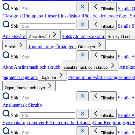
Sök
Se alla 
Tillbaka
Glasögon
Hörapparat
Linser
Linsvätskor
Röda och irriterade ögon
So
Sök
Se alla 
Tillbaka
Ansiktsvård
Solskydd och solkräm
Ansiktsvård
Solskydd och 
Tandblekning
Örhängen
Smink
Örhängen
Sök
Se alla 
Tillbaka
Akne
Ansiktsmask och skrubb
Ansikts
Ansiktsmask och skrubb
pigment
Dagkräm
Premium hudvård
Ekologisk ansik
Dagkräm
Ögon, fransar och bryn
Sök
Se alla 
Tillbaka
Ansiktsmask
Skrubb
Sök
Se alla 
Tillbaka
Eye make-up remover
Fet och oren hud
Känslig hud
Rengöringsgel
R
Sök
Se alla 
Tillbaka