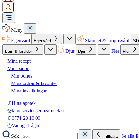
Meny
Egenvård
Skönhet & kroppsvård
Egenvård
Sk
Djur
Fler
Barn & förälder
Djur
Fler
Mina recept
Mina sidor
Min bonus
Mina ordrar & favoriter
Mina inställningar
Hitta apotek
kundservice@dozapotek.se
0771 23 10 00
Vanliga frågor
Sök
Se alla 
Tillbaka