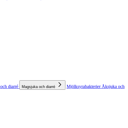
och diarré
Mjölksyrabakterier
Åksjuka och
Magsjuka och diarré