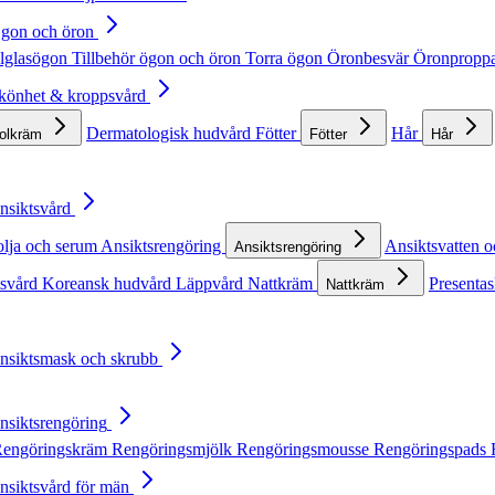
Ögon och öron
lglasögon
Tillbehör ögon och öron
Torra ögon
Öronbesvär
Öronpropp
Skönhet & kroppsvård
Dermatologisk hudvård
Fötter
Hår
solkräm
Fötter
Hår
Ansiktsvård
olja och serum
Ansiktsrengöring
Ansiktsvatten o
Ansiktsrengöring
tsvård
Koreansk hudvård
Läppvård
Nattkräm
Presentas
Nattkräm
Ansiktsmask och skrubb
Ansiktsrengöring
engöringskräm
Rengöringsmjölk
Rengöringsmousse
Rengöringspads
Ansiktsvård för män