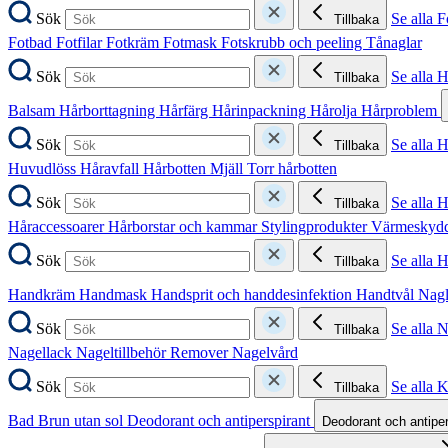
Sök
Se alla F
Tillbaka
Fotbad
Fotfilar
Fotkräm
Fotmask
Fotskrubb och peeling
Tånaglar
Sök
Se alla 
Tillbaka
Balsam
Hårborttagning
Hårfärg
Hårinpackning
Hårolja
Hårproblem
Sök
Se alla 
Tillbaka
Huvudlöss
Håravfall
Hårbotten
Mjäll
Torr hårbotten
Sök
Se alla H
Tillbaka
Håraccessoarer
Hårborstar och kammar
Stylingprodukter
Värmeskyd
Sök
Se alla 
Tillbaka
Handkräm
Handmask
Handsprit och handdesinfektion
Handtvål
Nag
Sök
Se alla 
Tillbaka
Nagellack
Nageltillbehör
Remover
Nagelvård
Sök
Se alla 
Tillbaka
Bad
Brun utan sol
Deodorant och antiperspirant
Deodorant och antipe