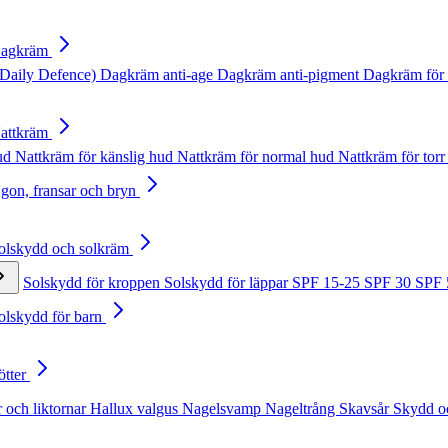
Dagkräm
Daily Defence)
Dagkräm anti-age
Dagkräm anti-pigment
Dagkräm för 
Nattkräm
hud
Nattkräm för känslig hud
Nattkräm för normal hud
Nattkräm för torr
Ögon, fransar och bryn
Solskydd och solkräm
Solskydd för kroppen
Solskydd för läppar
SPF 15-25
SPF 30
SPF
Solskydd för barn
ötter
 och liktornar
Hallux valgus
Nagelsvamp
Nageltrång
Skavsår
Skydd o