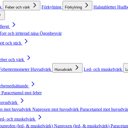
rk
Förkylning
Halstabletter
Hudb
Feber och värk
Förkylning
llergi
Torr och irriterad näsa
Ögonbesvär
ett och stick
Feber och värk
Febertermometer
Huvudvärk
Led- och muskelvärk
Huvudvärk
L
Febernedsättande
r
Paracetamol mot feber
Huvudvärk
en mot huvudvärk
Naproxen mot huvudvärk
Paracetamol mot huvudvä
Led- och muskelvärk
buprofen (led- & muskelvärk)
Naproxen (led- & muskelvärk)
Paracetam