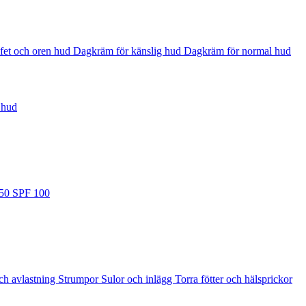
fet och oren hud
Dagkräm för känslig hud
Dagkräm för normal hud
 hud
 50
SPF 100
ch avlastning
Strumpor
Sulor och inlägg
Torra fötter och hälsprickor