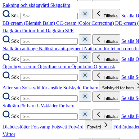
Rakning och skäggvård
Skäggfärg
Sök
Se alla 
Tillbaka
BB-cream (Blemish Balm)
CC-cream (Color Correcting)
DD-cream (
Dagkräm för torr hud
Dagkräm SPF
Sök
Se alla 
Tillbaka
Nattkräm anti-age
Nattkräm anti-pigment
Nattkräm för fet och oren 
Sök
Se alla 
Tillbaka
Ögonbrynsserum
Ögonfransserum
Ögonkräm
Ögonmask
Sök
Se alla 
Tillbaka
After sun
Solskydd för ansikte
Solskydd för barn
Solskydd för barn
Sök
Se alla 
Tillbaka
Solkräm för barn
UV-kläder för barn
Sök
Se alla F
Tillbaka
Diabetesfötter
Fotsvamp
Fotsvett
Fotvård
Förhårdnader
Fotvård
Vårtor