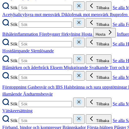
Sök
Se alla 
Tillbaka
Acetylsalicylsyra mot mensvärk
Diklofenak mot mensvärk
Ibuprofen
Sök
Se alla 
Tillbaka
Bihåleinflammation
Förebygger förkylning
Hosta
Influe
Hosta
Sök
Se alla 
Tillbaka
Hostdämpande
Slemlösande
Sök
Se alla 
Tillbaka
Blåmärken och åderbråck
Eksem
Mjukgörande
Svalkande
Torr och i
Sök
Se alla 
Tillbaka
Förstoppning
Gasbesvär och IBS
Halsbränna och sura uppstötningar
illamående
Ändtarmsbesvär
Sök
Se alla 
Tillbaka
Vätskeersättning
Sök
Se alla S
Tillbaka
Förband, bindor och kompresser
Brännskador
Första-hjälpen
Plåster