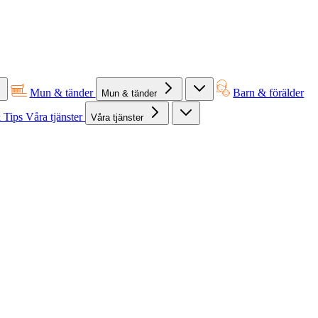
Mun & tänder
Barn & förälder
Mun & tänder
 Tips
Våra tjänster
Våra tjänster