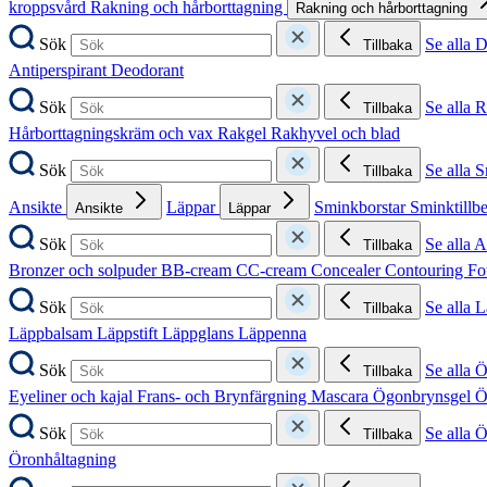
kroppsvård
Rakning och hårborttagning
Rakning och hårborttagning
Sök
Se alla 
Tillbaka
Antiperspirant
Deodorant
Sök
Se alla 
Tillbaka
Hårborttagningskräm och vax
Rakgel
Rakhyvel och blad
Sök
Se alla 
Tillbaka
Ansikte
Läppar
Sminkborstar
Sminktillb
Ansikte
Läppar
Sök
Se alla A
Tillbaka
Bronzer och solpuder
BB-cream
CC-cream
Concealer
Contouring
Fo
Sök
Se alla 
Tillbaka
Läppbalsam
Läppstift
Läppglans
Läppenna
Sök
Se alla 
Tillbaka
Eyeliner och kajal
Frans- och Brynfärgning
Mascara
Ögonbrynsgel
Ö
Sök
Se alla 
Tillbaka
Öronhåltagning