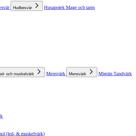
esvär
Husapotek
Mage och tarm
Hudbesvär
Mensvärk
Migrän
Tandvärk
ed- och muskelvärk
Mensvärk
rk
ol (led- & muskelvärk)