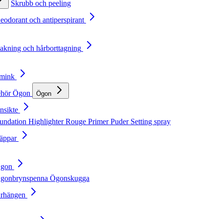
Skrubb och peeling
Deodorant och antiperspirant
Rakning och hårborttagning
Smink
ehör
Ögon
Ögon
nsikte
undation
Highlighter
Rouge
Primer
Puder
Setting spray
Läppar
Ögon
gonbrynspenna
Ögonskugga
Örhängen