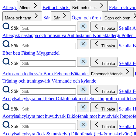
Allergi
Bett och stick
Feber och vä
Allergi
Bett och stick
Sår
Ögon och öron
Mage och tarm
Sår
Ögon och öron
Sök
Se alla A
Tillbaka
Allergisk nästäppa och rinnsnuva
Antihistamin
Kontaktallergi
Pollen
Sök
Se alla B
Tillbaka
Efter bett
Fästing
Myggmedel
Sök
Se alla 
Tillbaka
Artros och ledbesvär
Barn
Febernedsättande
Febernedsättande
Träning och träningsvärk
Värmande och kylande
Sök
Se alla 
Tillbaka
Acetylsalicylsyra mot feber
Diklofenak mot feber
Ibuprofen mot febe
Sök
Se alla 
Tillbaka
Acetylsalicylsyra mot huvudvärk
Diklofenak mot huvudvärk
Ibuprof
Sök
Se alla 
Tillbaka
Acetylsalicylsyra (led- & muskelv.)
Diklofenak (led- & muskelvärk)
I