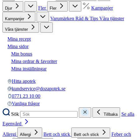
Fler
Kampanjer
Djur
Fler
Varumärken
Råd & Tips
Våra tjänster
Kampanjer
Våra tjänster
Mina recept
Mina sidor
Min bonus
Mina ordrar & favoriter
Mina inställningar
Hitta apotek
kundservice@dozapotek.se
0771 23 10 00
Vanliga frågor
Sök
Se alla
Tillbaka
Egenvård
Allergi
Bett och stick
Feber och
Allergi
Bett och stick