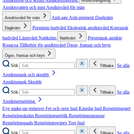
Ansiktsolja och serum
Ansiktsrengöring
Ansiktsrengöring
Ansiktsvatten och mist
Ansiktsvård för män
Anti-age
Anti-pigment
Dagkräm
Ansiktsvård för män
Premium hudvård
Ekologisk ansiktsvård
Koreansk
Dagkräm
hudvård
Läppvård
Nattkräm
Presentask ansikte
Nattkräm
Rosacea
Tillbehör för ansiktsvård
Ögon, fransar och bryn
Ögon, fransar och bryn
Sök
Se alla
Tillbaka
Ansiktsmask och skrubb
Ansiktsmask
Skrubb
Sök
Se alla
Tillbaka
Ansiktsrengöring
Eye make-up remover
Fet och oren hud
Känslig hud
Rengöringsgel
Rengöringskräm
Rengöringsmjölk
Rengöringsmousse
Rengöringspads
Rengöringswipes
Torr hud
Sök
Se alla
Tillbaka