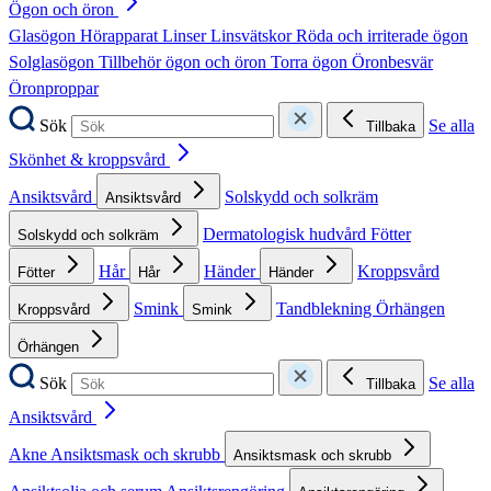
Ögon och öron
Glasögon
Hörapparat
Linser
Linsvätskor
Röda och irriterade ögon
Solglasögon
Tillbehör ögon och öron
Torra ögon
Öronbesvär
Öronproppar
Sök
Se alla
Tillbaka
Skönhet & kroppsvård
Ansiktsvård
Solskydd och solkräm
Ansiktsvård
Dermatologisk hudvård
Fötter
Solskydd och solkräm
Hår
Händer
Kroppsvård
Fötter
Hår
Händer
Smink
Tandblekning
Örhängen
Kroppsvård
Smink
Örhängen
Sök
Se alla
Tillbaka
Ansiktsvård
Akne
Ansiktsmask och skrubb
Ansiktsmask och skrubb