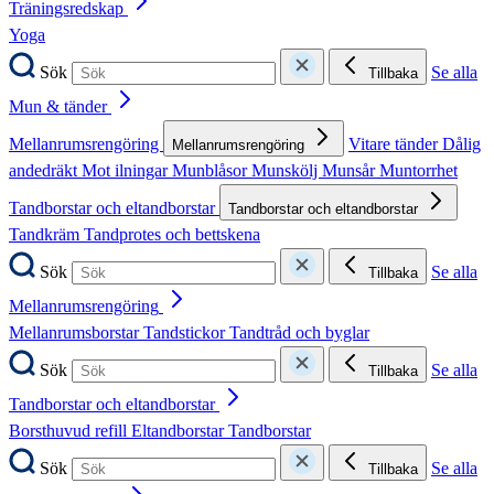
Träningsredskap
Yoga
Sök
Se alla
Tillbaka
Mun & tänder
Mellanrumsrengöring
Vitare tänder
Dålig
Mellanrumsrengöring
andedräkt
Mot ilningar
Munblåsor
Munskölj
Munsår
Muntorrhet
Tandborstar och eltandborstar
Tandborstar och eltandborstar
Tandkräm
Tandprotes och bettskena
Sök
Se alla
Tillbaka
Mellanrumsrengöring
Mellanrumsborstar
Tandstickor
Tandtråd och byglar
Sök
Se alla
Tillbaka
Tandborstar och eltandborstar
Borsthuvud refill
Eltandborstar
Tandborstar
Sök
Se alla
Tillbaka