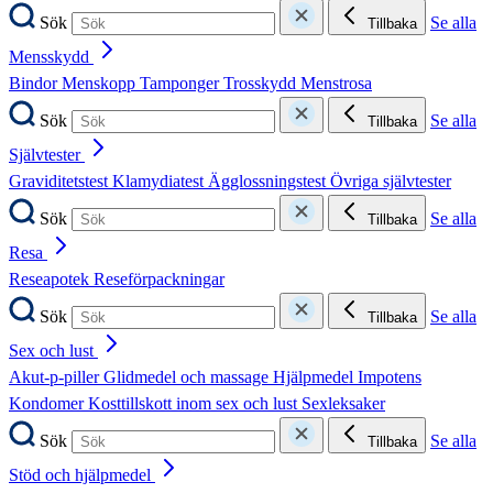
Sök
Se alla
Tillbaka
Mensskydd
Bindor
Menskopp
Tamponger
Trosskydd
Menstrosa
Sök
Se alla
Tillbaka
Självtester
Graviditetstest
Klamydiatest
Ägglossningstest
Övriga självtester
Sök
Se alla
Tillbaka
Resa
Reseapotek
Reseförpackningar
Sök
Se alla
Tillbaka
Sex och lust
Akut-p-piller
Glidmedel och massage
Hjälpmedel
Impotens
Kondomer
Kosttillskott inom sex och lust
Sexleksaker
Sök
Se alla
Tillbaka
Stöd och hjälpmedel