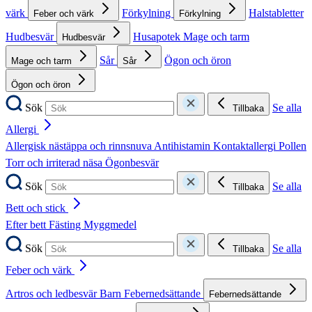
värk
Förkylning
Halstabletter
Feber och värk
Förkylning
Hudbesvär
Husapotek
Mage och tarm
Hudbesvär
Sår
Ögon och öron
Mage och tarm
Sår
Ögon och öron
Sök
Se alla
Tillbaka
Allergi
Allergisk nästäppa och rinnsnuva
Antihistamin
Kontaktallergi
Pollen
Torr och irriterad näsa
Ögonbesvär
Sök
Se alla
Tillbaka
Bett och stick
Efter bett
Fästing
Myggmedel
Sök
Se alla
Tillbaka
Feber och värk
Artros och ledbesvär
Barn
Febernedsättande
Febernedsättande