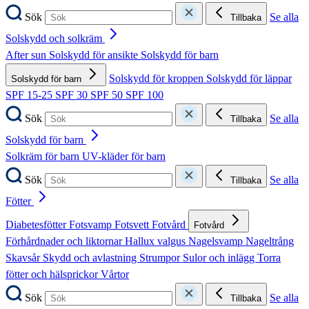
Sök
Se alla
Tillbaka
Solskydd och solkräm
After sun
Solskydd för ansikte
Solskydd för barn
Solskydd för kroppen
Solskydd för läppar
Solskydd för barn
SPF 15-25
SPF 30
SPF 50
SPF 100
Sök
Se alla
Tillbaka
Solskydd för barn
Solkräm för barn
UV-kläder för barn
Sök
Se alla
Tillbaka
Fötter
Diabetesfötter
Fotsvamp
Fotsvett
Fotvård
Fotvård
Förhårdnader och liktornar
Hallux valgus
Nagelsvamp
Nageltrång
Skavsår
Skydd och avlastning
Strumpor
Sulor och inlägg
Torra
fötter och hälsprickor
Vårtor
Sök
Se alla
Tillbaka