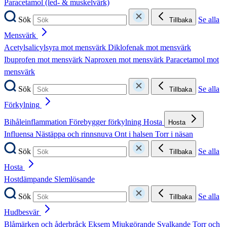
Paracetamol (led- & muskelvärk)
Sök
Se alla
Tillbaka
Mensvärk
Acetylsalicylsyra mot mensvärk
Diklofenak mot mensvärk
Ibuprofen mot mensvärk
Naproxen mot mensvärk
Paracetamol mot
mensvärk
Sök
Se alla
Tillbaka
Förkylning
Bihåleinflammation
Förebygger förkylning
Hosta
Hosta
Influensa
Nästäppa och rinnsnuva
Ont i halsen
Torr i näsan
Sök
Se alla
Tillbaka
Hosta
Hostdämpande
Slemlösande
Sök
Se alla
Tillbaka
Hudbesvär
Blåmärken och åderbråck
Eksem
Mjukgörande
Svalkande
Torr och