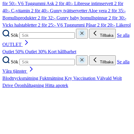
för 50:- V6 Tuggummi Ask
2 för 40:- Libresse intimservett
2 för
40:- C-vitamin
2 för 40:- Gunry tvättservetter Aloe vera
2 för 35:-
Bomullsprodukter
2 för 32:- Gunry baby bomullspinnar
2 för 30:-
Vicks halstabletter
2 för 25:- V6 Tuggummi Påsar
2 för 20:- Läkerol
Sök
Se alla
Tillbaka
OUTLET
Outlet 50%
Outlet 30%
Kort hållbarhet
Sök
Se alla
Tillbaka
Våra tjänster
Blodtrycksmätning
Fuktmätning
Kry
Vaccination
Välvald
Wolt
Drive
Öronhåltagning
Hitta apotek