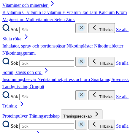
Vitaminer och mineraler
B-vitamin
C-vitamin
D-vitamin
E-vitamin
Jod
Järn
Kalcium
Krom
Magnesium
Multivitaminer
Selen
Zink
Sök
Se alla
Tillbaka
Sluta röka
Inhalator, spray och portionspåsar
Nikotinplåster
Nikotintabletter
Nikotintuggummi
Sök
Se alla
Tillbaka
Sömn, stress och oro
Insomningsbesvär
Nedstämdhet, stress och oro
Snarkning
Sovmask
Tandgnissling
Örngott
Sök
Se alla
Tillbaka
Träning
Proteinpulver
Träningsredskap
Träningsredskap
Sök
Se alla
Tillbaka