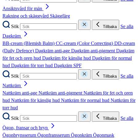
Ansiktsvård för män
Rakning och skäggvård
Skäggfärg
Sök
Se alla
Tillbaka
Dagkräm
BB-cream (Blemish Balm)
CC-cream (Color Correcting)
DD-cream
(Daily Defence)
Dagkräm anti-age
Dagkräm anti-pigment
Dagkräm
för fet och oren hud
Dagkräm för känslig hud
Dagkräm för normal
hud
Dagkräm för torr hud
Dagkräm SPF
Sök
Se alla
Tillbaka
Nattkräm
Nattkräm anti-age
Nattkräm anti-pigment
Nattkräm för fet och oren
hud
Nattkräm för känslig hud
Nattkräm för normal hud
Nattkräm för
torr hud
Sök
Se alla
Tillbaka
Ögon, fransar och bryn
Ögonbrynsserum
Ögonfransserum
Ögonkräm
Ögonmask