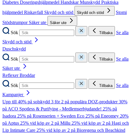
Diabetes
Doseringshjälpmedel
Handskar
Munskydd
Praktiska
hjälpmedel
Riskavfall
Skydd och stöd
Stomi
Skydd och stöd
Stödstrumpor
Säker ute
Säker ute
Sök
Se alla
Tillbaka
Skydd och stöd
Duschskydd
Sök
Se alla
Tillbaka
Säker ute
Reflexer
Broddar
Sök
Se alla
Tillbaka
Kampanjer
Upp till 40% på solskydd
3 för 2 på populära DOZ-produkter
30%
på ACO Spotless & Purifying - Medlemserbjudande!
25% på
Isadora
25% på Rosenserien + Sweden Eco
25% på Eneomey
20%
på Aptus
25% vid köp av 2 på Millu
25% vid köp av 2 på Hagi och
Lip Intimate Care
25% vid köp av 2 på Bioregena och Beachkind