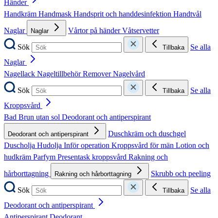
Händer
Handkräm
Handmask
Handsprit och handdesinfektion
Handtvål
Naglar
Vårtor på händer
Våtservetter
Naglar
Sök
Se alla
Tillbaka
Naglar
Nagellack
Nageltillbehör
Remover
Nagelvård
Sök
Se alla
Tillbaka
Kroppsvård
Bad
Brun utan sol
Deodorant och antiperspirant
Duschkräm och duschgel
Deodorant och antiperspirant
Duscholja
Hudolja
Inför operation
Kroppsvård för män
Lotion och
hudkräm
Parfym
Presentask kroppsvård
Rakning och
hårborttagning
Skrubb och peeling
Rakning och hårborttagning
Sök
Se alla
Tillbaka
Deodorant och antiperspirant
Antiperspirant
Deodorant