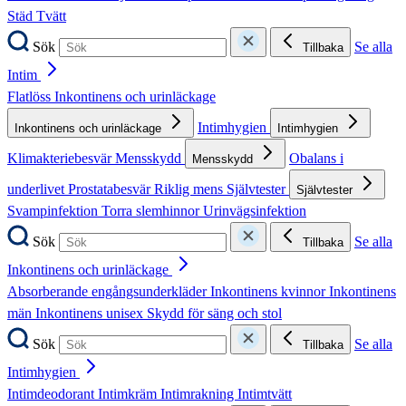
Städ
Tvätt
Sök
Se alla
Tillbaka
Intim
Flatlöss
Inkontinens och urinläckage
Intimhygien
Inkontinens och urinläckage
Intimhygien
Klimakteriebesvär
Mensskydd
Obalans i
Mensskydd
underlivet
Prostatabesvär
Riklig mens
Självtester
Självtester
Svampinfektion
Torra slemhinnor
Urinvägsinfektion
Sök
Se alla
Tillbaka
Inkontinens och urinläckage
Absorberande engångsunderkläder
Inkontinens kvinnor
Inkontinens
män
Inkontinens unisex
Skydd för säng och stol
Sök
Se alla
Tillbaka
Intimhygien
Intimdeodorant
Intimkräm
Intimrakning
Intimtvätt