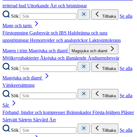
irriterad hud
Uttorkande
Ärr och bristningar
Sök
Se alla
Tillbaka
Mage och tarm
Förstoppning
Gasbesvär och IBS
Halsbränna och sura
uppstötningar
Hemorrojder och analsprickor
Laktosintolerans
Magen i trim
Magsjuka och diarré
Magsjuka och diarré
Mjölksyrabakterier
Åksjuka och illamående
Ändtarmsbesvär
Sök
Se alla
Tillbaka
Magsjuka och diarré
Vätskeersättning
Sök
Se alla
Tillbaka
Sår
Förband, bindor och kompresser
Brännskador
Första-hjälpen
Plåster
Sårtvätt
Sårtejp
Sårvård
Ärr
Sök
Se alla
Tillbaka