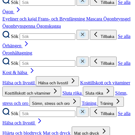
Sök
Se alla
Tillbaka
Ögon
Eyeliner och kajal
Frans- och Brynfärgning
Mascara
Ögonbrynsgel
Ögonbrynspenna
Ögonskugga
Sök
Se alla
Tillbaka
Örhängen
Öronhåltagning
Sök
Se alla
Tillbaka
Kost & hälsa
Hälsa och livsstil
Kosttillskott och vitaminer
Hälsa och livsstil
Sluta röka
Sömn,
Kosttillskott och vitaminer
Sluta röka
stress och oro
Träning
Sömn, stress och oro
Träning
Sök
Se alla
Tillbaka
Hälsa och livsstil
Hjärta och blodtryck
Mat och dryck
Mat och dryck