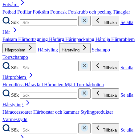
Fotvård
Fotbad
Fotfilar
Fotkräm
Fotmask
Fotskrubb och peeling
Tånaglar
Sök
Se alla
Tillbaka
Hår
Balsam
Hårborttagning
Hårfärg
Hårinpackning
Hårolja
Hårproblem
Hårstyling
Schampo
Hårproblem
Hårstyling
Torrschampo
Sök
Se alla
Tillbaka
Hårproblem
Huvudlöss
Håravfall
Hårbotten
Mjäll
Torr hårbotten
Sök
Se alla
Tillbaka
Hårstyling
Håraccessoarer
Hårborstar och kammar
Stylingprodukter
Värmeskydd
Sök
Se alla
Tillbaka