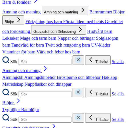
Barn & förälder
Amning och matning
Barnrummet
Blöjor
Amning och matning
Förkylning hos barn
Första tiden med bebis
Graviditet
Blöjor
och förlossning
Hudvård barn
Graviditet och förlossning
Leksaker
Mage och tarm barn
Nappar och bitringar
Solglasögon
barn
Tandvård för barn
Tvätt och rengöring barn
UV-kläder
Vitaminer för barn
Värk och feber hos barn
Sök
Se alla
Tillbaka
Amning och matning
Amningsbh
Amningstillbehör
Bröstpump och tillbehör
Haklapp
Matredskap
Nappflaskor och dinappar
Sök
Se alla
Tillbaka
Blöjor
Tygblöjor
Badblöjor
Sök
Se alla
Tillbaka