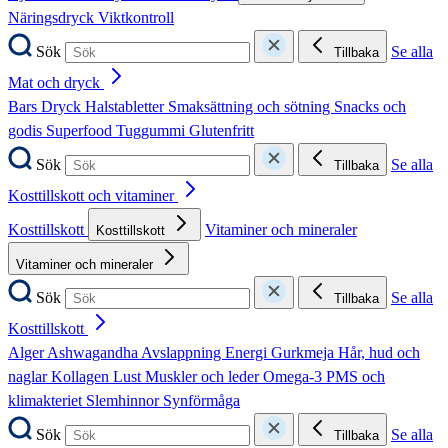
Näringsdryck
Viktkontroll
Sök
Se alla
Tillbaka
Mat och dryck
Bars
Dryck
Halstabletter
Smaksättning och sötning
Snacks och
godis
Superfood
Tuggummi
Glutenfritt
Sök
Se alla
Tillbaka
Kosttillskott och vitaminer
Kosttillskott
Vitaminer och mineraler
Kosttillskott
Vitaminer och mineraler
Sök
Se alla
Tillbaka
Kosttillskott
Alger
Ashwagandha
Avslappning
Energi
Gurkmeja
Hår, hud och
naglar
Kollagen
Lust
Muskler och leder
Omega-3
PMS och
klimakteriet
Slemhinnor
Synförmåga
Sök
Se alla
Tillbaka