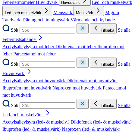
Febertermometer
Huvudvärk
Led- och muskelvärk
Huvudvärk
Mensvärk
Migrän
Led- och muskelvärk
Mensvärk
Tandvärk
Träning och träningsvärk
Värmande och kylande
Sök
Se alla
Tillbaka
Febernedsättande
Acetylsalicylsyra mot feber
Diklofenak mot feber
Ibuprofen mot
feber
Paracetamol mot feber
Sök
Se alla
Tillbaka
Huvudvärk
Acetylsalicylsyra mot huvudvärk
Diklofenak mot huvudvärk
Ibuprofen mot huvudvärk
Naproxen mot huvudvärk
Paracetamol
mot huvudvärk
Sök
Se alla
Tillbaka
Led- och muskelvärk
Acetylsalicylsyra (led- & muskelv.)
Diklofenak (led- & muskelvärk)
Ibuprofen (led- & muskelvärk)
Naproxen (led- & muskelvärk)