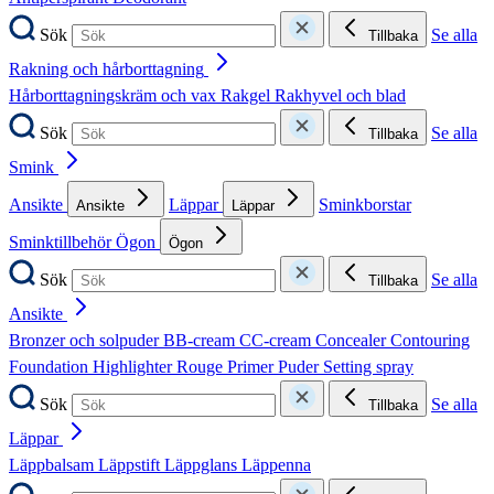
Sök
Se alla
Tillbaka
Rakning och hårborttagning
Hårborttagningskräm och vax
Rakgel
Rakhyvel och blad
Sök
Se alla
Tillbaka
Smink
Ansikte
Läppar
Sminkborstar
Ansikte
Läppar
Sminktillbehör
Ögon
Ögon
Sök
Se alla
Tillbaka
Ansikte
Bronzer och solpuder
BB-cream
CC-cream
Concealer
Contouring
Foundation
Highlighter
Rouge
Primer
Puder
Setting spray
Sök
Se alla
Tillbaka
Läppar
Läppbalsam
Läppstift
Läppglans
Läppenna