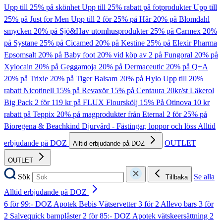
Upp till 25% på skönhet
Upp till 25% rabatt på fotprodukter
Upp till
25% på Just for Men
Upp till 2 för 25% på Hår
20% på Blomdahl
smycken
20% på Sjö&Hav utomhusprodukter
25% på Carmex
20%
på Systane
25% på Cicamed
20% på Kestine
25% på Elexir Pharma
Epsomsalt
20% på Baby foot
20% vid köp av 2 på Fungoral
20% på
Xylocain
20% på Geggamoja
20% på Dermaceutic
20% på Q+A
20% på Trixie
20% på Tiger Balsam
20% på Hylo
Upp till 20%
rabatt Nicotinell
15% på Revaxör
15% på Centaura
20kr/st Läkerol
Big Pack
2 för 119 kr på FLUX Flourskölj
15% På Otinova
10 kr
rabatt på Teppix
20% på magprodukter från Eternal
2 för 25% på
Bioregena & Beachkind
Djurvård - Fästingar, loppor och löss
Alltid
erbjudande på DOZ
OUTLET
Alltid erbjudande på DOZ
OUTLET
Sök
Se alla
Tillbaka
Alltid erbjudande på DOZ
6 för 99:- DOZ Apotek Bebis Våtservetter
3 för 2 Allevo bars
3 för
2 Salvequick barnplåster
2 för 85:- DOZ Apotek vätskeersättning
2