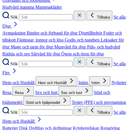
Graviditet och förlossning
Hudvård mamma
Mammakläder
Sök
Se alla
Tillbaka
Djur
Avmaskning
Bindor och förband för djur
Djurtillbehör
Foder och
tillskott
Fästingar, loppor och löss
Godis och tuggben
Leksaker för
djur
Mage och tarm för djur
Munvård för djur
Päls- och hudvård
Rädsla och oro
Sårvård för djur
Ögon och öron för djur
Sök
Se alla
Tillbaka
Fler
Hem och Hushåll
Intim
Nyheter
Hem och Hushåll
Intim
Resa
Sex och lust
Stöd och
Resa
Sex och lust
hjälpmedel
Tester (PPE) och provtagning
Stöd och hjälpmedel
Sök
Se alla
Tillbaka
Hem och Hushåll
Batterier
Disk
Doftljus och doftpinnar
Krisberedskap
Rengöring