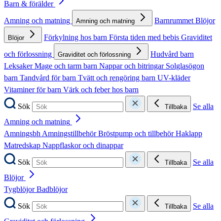
Barn & förälder
Amning och matning
Barnrummet
Blöjor
Amning och matning
Förkylning hos barn
Första tiden med bebis
Graviditet
Blöjor
och förlossning
Hudvård barn
Graviditet och förlossning
Leksaker
Mage och tarm barn
Nappar och bitringar
Solglasögon
barn
Tandvård för barn
Tvätt och rengöring barn
UV-kläder
Vitaminer för barn
Värk och feber hos barn
Sök
Se alla
Tillbaka
Amning och matning
Amningsbh
Amningstillbehör
Bröstpump och tillbehör
Haklapp
Matredskap
Nappflaskor och dinappar
Sök
Se alla
Tillbaka
Blöjor
Tygblöjor
Badblöjor
Sök
Se alla
Tillbaka