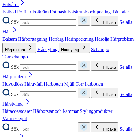
Fotvård
Fotbad
Fotfilar
Fotkräm
Fotmask
Fotskrubb och peeling
Tånaglar
Sök
Se alla
Tillbaka
Hår
Balsam
Hårborttagning
Hårfärg
Hårinpackning
Hårolja
Hårproblem
Hårstyling
Schampo
Hårproblem
Hårstyling
Torrschampo
Sök
Se alla
Tillbaka
Hårproblem
Huvudlöss
Håravfall
Hårbotten
Mjäll
Torr hårbotten
Sök
Se alla
Tillbaka
Hårstyling
Håraccessoarer
Hårborstar och kammar
Stylingprodukter
Värmeskydd
Sök
Se alla
Tillbaka