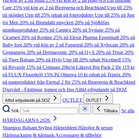
vid köp av 2 på Millu
25% vid köp av 2 på Hagi och Lip Intimate
Care
25% vid köp av 2 på Bioregena och Beachkind
Upp till 25%
på skönhet
Upp till 25% rabatt på fotprodukter
Upp till 25% på Just
for Men
20% på Blomdahl smycken
20% på Sjö&Hav
utomhusprodukter
25% på Carmex
20% på Systane
25% på
Cicamed
20% på Kestine
25% på Elexir Pharma Epsomsalt
20% på
Baby foot
20% vid köp av 2 på Fungoral
20% på Xylocain
20% på
Geggamoja
20% på Dermaceutic
20% på Q+A
20% på Trixie
20%
på Tiger Balsam
20% på Hylo
Upp till 20% rabatt Nicotinell
15%
på Revaxör
15% på Centaura
20kr/st Läkerol Big Pack
2 för 119 kr
på FLUX Flourskölj
15% På Otinova
10 kr rabatt på Teppix
20%
på magprodukter från Eternal
2 för 25% på Bioregena & Beachkind
Djurvård - Fästingar, loppor och löss
Alltid erbjudande på DOZ
OUTLET
Alltid erbjudande på DOZ
OUTLET
Sök
Se alla
Tillbaka
HÅRDAGARNA 2026
Shampoo
Balsam
Styling
Hårproblem
Håroljor & serum
Hårinpackning & hårmask
Accessoarer & tillbehör