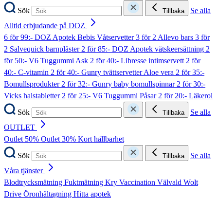
Sök
Se alla
Tillbaka
Alltid erbjudande på DOZ
6 för 99:- DOZ Apotek Bebis Våtservetter
3 för 2 Allevo bars
3 för
2 Salvequick barnplåster
2 för 85:- DOZ Apotek vätskeersättning
2
för 50:- V6 Tuggummi Ask
2 för 40:- Libresse intimservett
2 för
40:- C-vitamin
2 för 40:- Gunry tvättservetter Aloe vera
2 för 35:-
Bomullsprodukter
2 för 32:- Gunry baby bomullspinnar
2 för 30:-
Vicks halstabletter
2 för 25:- V6 Tuggummi Påsar
2 för 20:- Läkerol
Sök
Se alla
Tillbaka
OUTLET
Outlet 50%
Outlet 30%
Kort hållbarhet
Sök
Se alla
Tillbaka
Våra tjänster
Blodtrycksmätning
Fuktmätning
Kry
Vaccination
Välvald
Wolt
Drive
Öronhåltagning
Hitta apotek