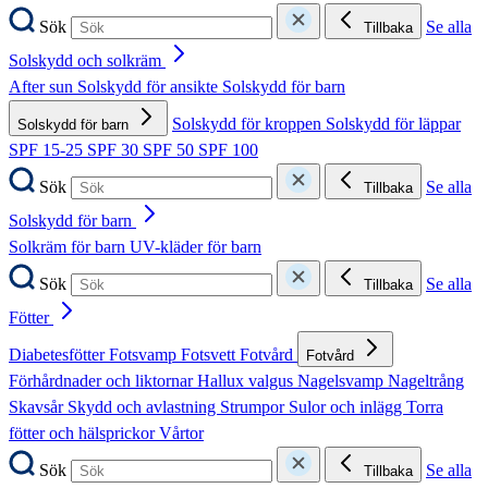
Sök
Se alla
Tillbaka
Solskydd och solkräm
After sun
Solskydd för ansikte
Solskydd för barn
Solskydd för kroppen
Solskydd för läppar
Solskydd för barn
SPF 15-25
SPF 30
SPF 50
SPF 100
Sök
Se alla
Tillbaka
Solskydd för barn
Solkräm för barn
UV-kläder för barn
Sök
Se alla
Tillbaka
Fötter
Diabetesfötter
Fotsvamp
Fotsvett
Fotvård
Fotvård
Förhårdnader och liktornar
Hallux valgus
Nagelsvamp
Nageltrång
Skavsår
Skydd och avlastning
Strumpor
Sulor och inlägg
Torra
fötter och hälsprickor
Vårtor
Sök
Se alla
Tillbaka