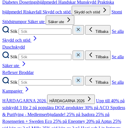
Diabetes
Doseringshjälpmedel
Handskar
Munskydd
Praktiska
hjälpmedel
Riskavfall
Skydd och stöd
Stomi
Skydd och stöd
Stödstrumpor
Säker ute
Säker ute
Sök
Se alla
Tillbaka
Skydd och stöd
Duschskydd
Sök
Se alla
Tillbaka
Säker ute
Reflexer
Broddar
Sök
Se alla
Tillbaka
Kampanjer
HÅRDAGARNA 2026
Upp till 40% på
HÅRDAGARNA 2026
solskydd
3 för 2 på populära DOZ-produkter
30% på ACO Spotless
& Purifying - Medlemserbjudande!
25% på Isadora
25% på
Rosenserien + Sweden Eco
25% på Eneomey
20% på Aptus
25%