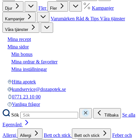
Fler
Kampanjer
Djur
Fler
Varumärken
Råd & Tips
Våra tjänster
Kampanjer
Våra tjänster
Mina recept
Mina sidor
Min bonus
Mina ordrar & favoriter
Mina inställningar
Hitta apotek
kundservice@dozapotek.se
0771 23 10 00
Vanliga frågor
Sök
Se alla
Tillbaka
Egenvård
Allergi
Bett och stick
Feber och
Allergi
Bett och stick