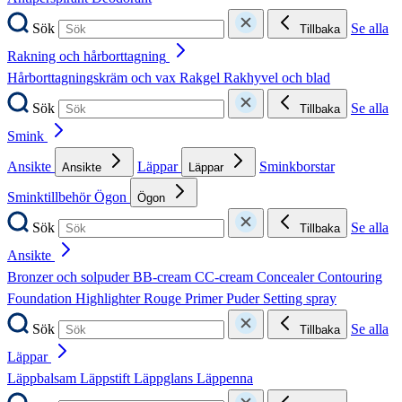
Sök
Se alla
Tillbaka
Rakning och hårborttagning
Hårborttagningskräm och vax
Rakgel
Rakhyvel och blad
Sök
Se alla
Tillbaka
Smink
Ansikte
Läppar
Sminkborstar
Ansikte
Läppar
Sminktillbehör
Ögon
Ögon
Sök
Se alla
Tillbaka
Ansikte
Bronzer och solpuder
BB-cream
CC-cream
Concealer
Contouring
Foundation
Highlighter
Rouge
Primer
Puder
Setting spray
Sök
Se alla
Tillbaka
Läppar
Läppbalsam
Läppstift
Läppglans
Läppenna