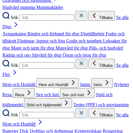
Graviditet och förlossning
Hudvård mamma
Mammakläder
Sök
Se alla
Tillbaka
Djur
Avmaskning
Bindor och förband för djur
Djurtillbehör
Foder och
tillskott
Fästingar, loppor och löss
Godis och tuggben
Leksaker för
djur
Mage och tarm för djur
Munvård för djur
Päls- och hudvård
Rädsla och oro
Sårvård för djur
Ögon och öron för djur
Sök
Se alla
Tillbaka
Fler
Hem och Hushåll
Intim
Nyheter
Hem och Hushåll
Intim
Resa
Sex och lust
Stöd och
Resa
Sex och lust
hjälpmedel
Tester (PPE) och provtagning
Stöd och hjälpmedel
Sök
Se alla
Tillbaka
Hem och Hushåll
Batterier
Disk
Doftljus och doftpinnar
Krisberedskap
Rengöring