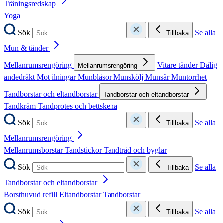
Träningsredskap
Yoga
Sök
Se alla
Tillbaka
Mun & tänder
Mellanrumsrengöring
Vitare tänder
Dålig
Mellanrumsrengöring
andedräkt
Mot ilningar
Munblåsor
Munskölj
Munsår
Muntorrhet
Tandborstar och eltandborstar
Tandborstar och eltandborstar
Tandkräm
Tandprotes och bettskena
Sök
Se alla
Tillbaka
Mellanrumsrengöring
Mellanrumsborstar
Tandstickor
Tandtråd och byglar
Sök
Se alla
Tillbaka
Tandborstar och eltandborstar
Borsthuvud refill
Eltandborstar
Tandborstar
Sök
Se alla
Tillbaka