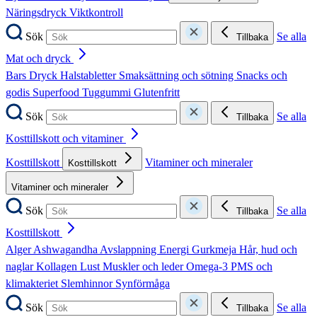
Näringsdryck
Viktkontroll
Sök
Se alla
Tillbaka
Mat och dryck
Bars
Dryck
Halstabletter
Smaksättning och sötning
Snacks och
godis
Superfood
Tuggummi
Glutenfritt
Sök
Se alla
Tillbaka
Kosttillskott och vitaminer
Kosttillskott
Vitaminer och mineraler
Kosttillskott
Vitaminer och mineraler
Sök
Se alla
Tillbaka
Kosttillskott
Alger
Ashwagandha
Avslappning
Energi
Gurkmeja
Hår, hud och
naglar
Kollagen
Lust
Muskler och leder
Omega-3
PMS och
klimakteriet
Slemhinnor
Synförmåga
Sök
Se alla
Tillbaka