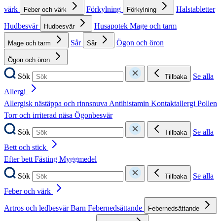
värk
Förkylning
Halstabletter
Feber och värk
Förkylning
Hudbesvär
Husapotek
Mage och tarm
Hudbesvär
Sår
Ögon och öron
Mage och tarm
Sår
Ögon och öron
Sök
Se alla
Tillbaka
Allergi
Allergisk nästäppa och rinnsnuva
Antihistamin
Kontaktallergi
Pollen
Torr och irriterad näsa
Ögonbesvär
Sök
Se alla
Tillbaka
Bett och stick
Efter bett
Fästing
Myggmedel
Sök
Se alla
Tillbaka
Feber och värk
Artros och ledbesvär
Barn
Febernedsättande
Febernedsättande