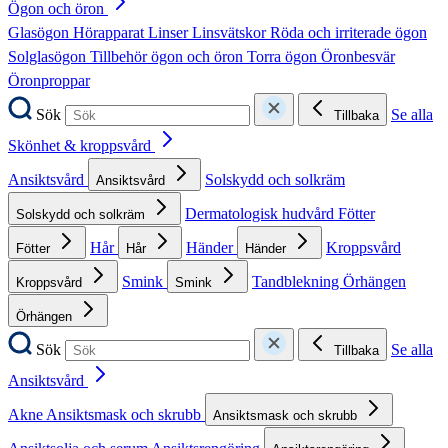
Ögon och öron
Glasögon
Hörapparat
Linser
Linsvätskor
Röda och irriterade ögon
Solglasögon
Tillbehör ögon och öron
Torra ögon
Öronbesvär
Öronproppar
Sök
Se alla
Tillbaka
Skönhet & kroppsvård
Ansiktsvård
Solskydd och solkräm
Ansiktsvård
Dermatologisk hudvård
Fötter
Solskydd och solkräm
Hår
Händer
Kroppsvård
Fötter
Hår
Händer
Smink
Tandblekning
Örhängen
Kroppsvård
Smink
Örhängen
Sök
Se alla
Tillbaka
Ansiktsvård
Akne
Ansiktsmask och skrubb
Ansiktsmask och skrubb