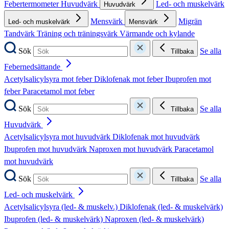
Febertermometer
Huvudvärk
Led- och muskelvärk
Huvudvärk
Mensvärk
Migrän
Led- och muskelvärk
Mensvärk
Tandvärk
Träning och träningsvärk
Värmande och kylande
Sök
Se alla
Tillbaka
Febernedsättande
Acetylsalicylsyra mot feber
Diklofenak mot feber
Ibuprofen mot
feber
Paracetamol mot feber
Sök
Se alla
Tillbaka
Huvudvärk
Acetylsalicylsyra mot huvudvärk
Diklofenak mot huvudvärk
Ibuprofen mot huvudvärk
Naproxen mot huvudvärk
Paracetamol
mot huvudvärk
Sök
Se alla
Tillbaka
Led- och muskelvärk
Acetylsalicylsyra (led- & muskelv.)
Diklofenak (led- & muskelvärk)
Ibuprofen (led- & muskelvärk)
Naproxen (led- & muskelvärk)