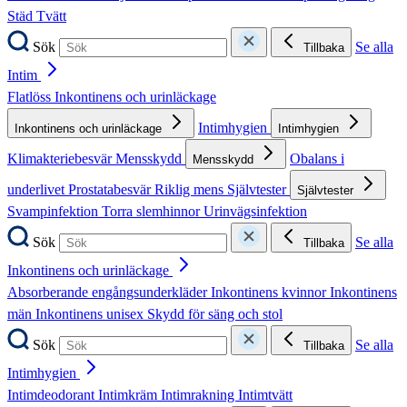
Städ
Tvätt
Sök
Se alla
Tillbaka
Intim
Flatlöss
Inkontinens och urinläckage
Intimhygien
Inkontinens och urinläckage
Intimhygien
Klimakteriebesvär
Mensskydd
Obalans i
Mensskydd
underlivet
Prostatabesvär
Riklig mens
Självtester
Självtester
Svampinfektion
Torra slemhinnor
Urinvägsinfektion
Sök
Se alla
Tillbaka
Inkontinens och urinläckage
Absorberande engångsunderkläder
Inkontinens kvinnor
Inkontinens
män
Inkontinens unisex
Skydd för säng och stol
Sök
Se alla
Tillbaka
Intimhygien
Intimdeodorant
Intimkräm
Intimrakning
Intimtvätt