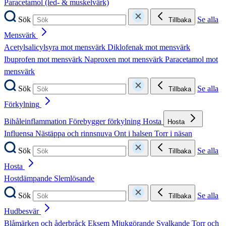
Paracetamol (led- & muskelvärk)
Sök
Se alla
Tillbaka
Mensvärk
Acetylsalicylsyra mot mensvärk
Diklofenak mot mensvärk
Ibuprofen mot mensvärk
Naproxen mot mensvärk
Paracetamol mot
mensvärk
Sök
Se alla
Tillbaka
Förkylning
Bihåleinflammation
Förebygger förkylning
Hosta
Hosta
Influensa
Nästäppa och rinnsnuva
Ont i halsen
Torr i näsan
Sök
Se alla
Tillbaka
Hosta
Hostdämpande
Slemlösande
Sök
Se alla
Tillbaka
Hudbesvär
Blåmärken och åderbråck
Eksem
Mjukgörande
Svalkande
Torr och