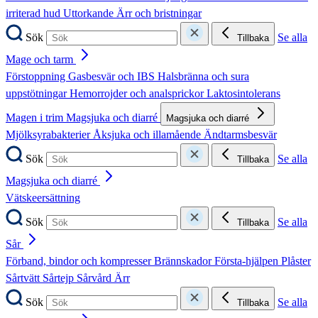
irriterad hud
Uttorkande
Ärr och bristningar
Sök
Se alla
Tillbaka
Mage och tarm
Förstoppning
Gasbesvär och IBS
Halsbränna och sura
uppstötningar
Hemorrojder och analsprickor
Laktosintolerans
Magen i trim
Magsjuka och diarré
Magsjuka och diarré
Mjölksyrabakterier
Åksjuka och illamående
Ändtarmsbesvär
Sök
Se alla
Tillbaka
Magsjuka och diarré
Vätskeersättning
Sök
Se alla
Tillbaka
Sår
Förband, bindor och kompresser
Brännskador
Första-hjälpen
Plåster
Sårtvätt
Sårtejp
Sårvård
Ärr
Sök
Se alla
Tillbaka