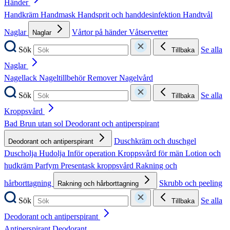
Händer
Handkräm
Handmask
Handsprit och handdesinfektion
Handtvål
Naglar
Vårtor på händer
Våtservetter
Naglar
Sök
Se alla
Tillbaka
Naglar
Nagellack
Nageltillbehör
Remover
Nagelvård
Sök
Se alla
Tillbaka
Kroppsvård
Bad
Brun utan sol
Deodorant och antiperspirant
Duschkräm och duschgel
Deodorant och antiperspirant
Duscholja
Hudolja
Inför operation
Kroppsvård för män
Lotion och
hudkräm
Parfym
Presentask kroppsvård
Rakning och
hårborttagning
Skrubb och peeling
Rakning och hårborttagning
Sök
Se alla
Tillbaka
Deodorant och antiperspirant
Antiperspirant
Deodorant