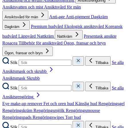
Ansiktsolja och serum
Ansiktsrengöring
Ansiktsrengöring
Ansiktsvatten och mist
Ansiktsvård för män
Anti-age
Anti-pigment
Dagkräm
Ansiktsvård för män
Premium hudvård
Ekologisk ansiktsvård
Koreansk
Dagkräm
hudvård
Läppvård
Nattkräm
Presentask ansikte
Nattkräm
Rosacea
Tillbehör för ansiktsvård
Ögon, fransar och bryn
Ögon, fransar och bryn
Sök
Se alla
Tillbaka
Ansiktsmask och skrubb
Ansiktsmask
Skrubb
Sök
Se alla
Tillbaka
Ansiktsrengöring
Eye make-up remover
Fet och oren hud
Känslig hud
Rengöringsgel
Rengöringskräm
Rengöringsmjölk
Rengöringsmousse
Rengöringspads
Rengöringswipes
Torr hud
Sök
Se alla
Tillbaka