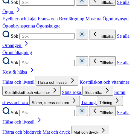
Sök
Se alla
Tillbaka
Ögon
Eyeliner och kajal
Frans- och Brynfärgning
Mascara
Ögonbrynsgel
Ögonbrynspenna
Ögonskugga
Sök
Se alla
Tillbaka
Örhängen
Öronhåltagning
Sök
Se alla
Tillbaka
Kost & hälsa
Hälsa och livsstil
Kosttillskott och vitaminer
Hälsa och livsstil
Sluta röka
Sömn,
Kosttillskott och vitaminer
Sluta röka
stress och oro
Träning
Sömn, stress och oro
Träning
Sök
Se alla
Tillbaka
Hälsa och livsstil
Hjärta och blodtryck
Mat och dryck
Mat och dryck