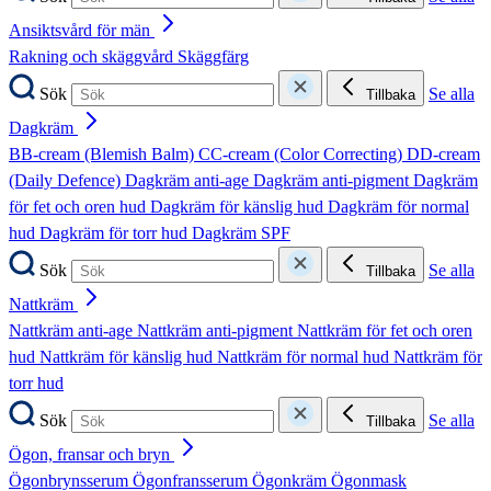
Ansiktsvård för män
Rakning och skäggvård
Skäggfärg
Sök
Se alla
Tillbaka
Dagkräm
BB-cream (Blemish Balm)
CC-cream (Color Correcting)
DD-cream
(Daily Defence)
Dagkräm anti-age
Dagkräm anti-pigment
Dagkräm
för fet och oren hud
Dagkräm för känslig hud
Dagkräm för normal
hud
Dagkräm för torr hud
Dagkräm SPF
Sök
Se alla
Tillbaka
Nattkräm
Nattkräm anti-age
Nattkräm anti-pigment
Nattkräm för fet och oren
hud
Nattkräm för känslig hud
Nattkräm för normal hud
Nattkräm för
torr hud
Sök
Se alla
Tillbaka
Ögon, fransar och bryn
Ögonbrynsserum
Ögonfransserum
Ögonkräm
Ögonmask