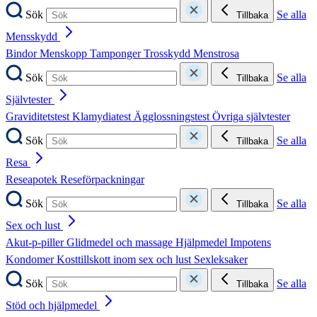
Sök
Se alla
Tillbaka
Mensskydd
Bindor
Menskopp
Tamponger
Trosskydd
Menstrosa
Sök
Se alla
Tillbaka
Självtester
Graviditetstest
Klamydiatest
Ägglossningstest
Övriga självtester
Sök
Se alla
Tillbaka
Resa
Reseapotek
Reseförpackningar
Sök
Se alla
Tillbaka
Sex och lust
Akut-p-piller
Glidmedel och massage
Hjälpmedel
Impotens
Kondomer
Kosttillskott inom sex och lust
Sexleksaker
Sök
Se alla
Tillbaka
Stöd och hjälpmedel