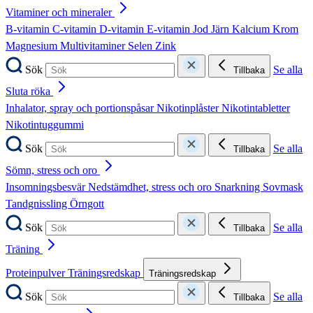
Vitaminer och mineraler
B-vitamin
C-vitamin
D-vitamin
E-vitamin
Jod
Järn
Kalcium
Krom
Magnesium
Multivitaminer
Selen
Zink
Sök
Se alla
Tillbaka
Sluta röka
Inhalator, spray och portionspåsar
Nikotinplåster
Nikotintabletter
Nikotintuggummi
Sök
Se alla
Tillbaka
Sömn, stress och oro
Insomningsbesvär
Nedstämdhet, stress och oro
Snarkning
Sovmask
Tandgnissling
Örngott
Sök
Se alla
Tillbaka
Träning
Proteinpulver
Träningsredskap
Träningsredskap
Sök
Se alla
Tillbaka