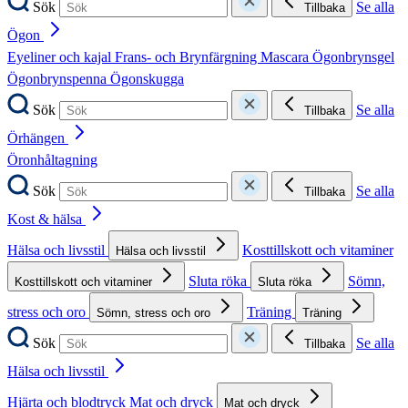
Sök
Se alla
Tillbaka
Ögon
Eyeliner och kajal
Frans- och Brynfärgning
Mascara
Ögonbrynsgel
Ögonbrynspenna
Ögonskugga
Sök
Se alla
Tillbaka
Örhängen
Öronhåltagning
Sök
Se alla
Tillbaka
Kost & hälsa
Hälsa och livsstil
Kosttillskott och vitaminer
Hälsa och livsstil
Sluta röka
Sömn,
Kosttillskott och vitaminer
Sluta röka
stress och oro
Träning
Sömn, stress och oro
Träning
Sök
Se alla
Tillbaka
Hälsa och livsstil
Hjärta och blodtryck
Mat och dryck
Mat och dryck