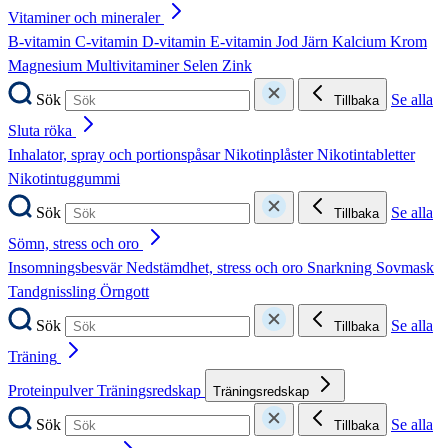
Vitaminer och mineraler
B-vitamin
C-vitamin
D-vitamin
E-vitamin
Jod
Järn
Kalcium
Krom
Magnesium
Multivitaminer
Selen
Zink
Sök
Se alla
Tillbaka
Sluta röka
Inhalator, spray och portionspåsar
Nikotinplåster
Nikotintabletter
Nikotintuggummi
Sök
Se alla
Tillbaka
Sömn, stress och oro
Insomningsbesvär
Nedstämdhet, stress och oro
Snarkning
Sovmask
Tandgnissling
Örngott
Sök
Se alla
Tillbaka
Träning
Proteinpulver
Träningsredskap
Träningsredskap
Sök
Se alla
Tillbaka