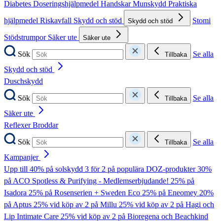
Diabetes
Doseringshjälpmedel
Handskar
Munskydd
Praktiska
hjälpmedel
Riskavfall
Skydd och stöd
Stomi
Skydd och stöd
Stödstrumpor
Säker ute
Säker ute
Sök
Se alla
Tillbaka
Skydd och stöd
Duschskydd
Sök
Se alla
Tillbaka
Säker ute
Reflexer
Broddar
Sök
Se alla
Tillbaka
Kampanjer
Upp till 40% på solskydd
3 för 2 på populära DOZ-produkter
30%
på ACO Spotless & Purifying - Medlemserbjudande!
25% på
Isadora
25% på Rosenserien + Sweden Eco
25% på Eneomey
20%
på Aptus
25% vid köp av 2 på Millu
25% vid köp av 2 på Hagi och
Lip Intimate Care
25% vid köp av 2 på Bioregena och Beachkind