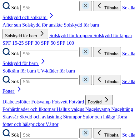
Sök
Se alla
Tillbaka
Solskydd och solkräm
After sun
Solskydd för ansikte
Solskydd för barn
Solskydd för kroppen
Solskydd för läppar
Solskydd för barn
SPF 15-25
SPF 30
SPF 50
SPF 100
Sök
Se alla
Tillbaka
Solskydd för barn
Solkräm för barn
UV-kläder för barn
Sök
Se alla
Tillbaka
Fötter
Diabetesfötter
Fotsvamp
Fotsvett
Fotvård
Fotvård
Förhårdnader och liktornar
Hallux valgus
Nagelsvamp
Nageltrång
Skavsår
Skydd och avlastning
Strumpor
Sulor och inlägg
Torra
fötter och hälsprickor
Vårtor
Sök
Se alla
Tillbaka