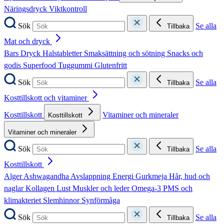
Näringsdryck
Viktkontroll
Sök
Se alla
Tillbaka
Mat och dryck
Bars
Dryck
Halstabletter
Smaksättning och sötning
Snacks och
godis
Superfood
Tuggummi
Glutenfritt
Sök
Se alla
Tillbaka
Kosttillskott och vitaminer
Kosttillskott
Vitaminer och mineraler
Kosttillskott
Vitaminer och mineraler
Sök
Se alla
Tillbaka
Kosttillskott
Alger
Ashwagandha
Avslappning
Energi
Gurkmeja
Hår, hud och
naglar
Kollagen
Lust
Muskler och leder
Omega-3
PMS och
klimakteriet
Slemhinnor
Synförmåga
Sök
Se alla
Tillbaka