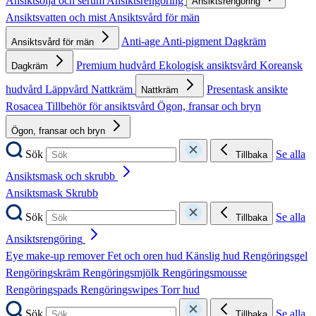
Ansiktsolja och serum
Ansiktsrengöring
Ansiktsrengöring
Ansiktsvatten och mist
Ansiktsvård för män
Anti-age
Anti-pigment
Dagkräm
Ansiktsvård för män
Premium hudvård
Ekologisk ansiktsvård
Koreansk
Dagkräm
hudvård
Läppvård
Nattkräm
Presentask ansikte
Nattkräm
Rosacea
Tillbehör för ansiktsvård
Ögon, fransar och bryn
Ögon, fransar och bryn
Sök
Se alla
Tillbaka
Ansiktsmask och skrubb
Ansiktsmask
Skrubb
Sök
Se alla
Tillbaka
Ansiktsrengöring
Eye make-up remover
Fet och oren hud
Känslig hud
Rengöringsgel
Rengöringskräm
Rengöringsmjölk
Rengöringsmousse
Rengöringspads
Rengöringswipes
Torr hud
Sök
Se alla
Tillbaka