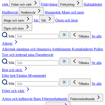
värk
Förkylning
Halstabletter
Feber och värk
Förkylning
Hudbesvär
Husapotek
Mage och tarm
Hudbesvär
Sår
Ögon och öron
Mage och tarm
Sår
Ögon och öron
Sök
Se alla
Tillbaka
Allergi
Allergisk nästäppa och rinnsnuva
Antihistamin
Kontaktallergi
Pollen
Torr och irriterad näsa
Ögonbesvär
Sök
Se alla
Tillbaka
Bett och stick
Efter bett
Fästing
Myggmedel
Sök
Se alla
Tillbaka
Feber och värk
Artros och ledbesvär
Barn
Febernedsättande
Febernedsättande