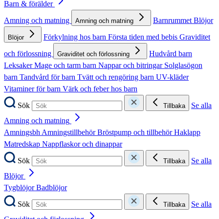
Barn & förälder
Amning och matning
Barnrummet
Blöjor
Amning och matning
Förkylning hos barn
Första tiden med bebis
Graviditet
Blöjor
och förlossning
Hudvård barn
Graviditet och förlossning
Leksaker
Mage och tarm barn
Nappar och bitringar
Solglasögon
barn
Tandvård för barn
Tvätt och rengöring barn
UV-kläder
Vitaminer för barn
Värk och feber hos barn
Sök
Se alla
Tillbaka
Amning och matning
Amningsbh
Amningstillbehör
Bröstpump och tillbehör
Haklapp
Matredskap
Nappflaskor och dinappar
Sök
Se alla
Tillbaka
Blöjor
Tygblöjor
Badblöjor
Sök
Se alla
Tillbaka