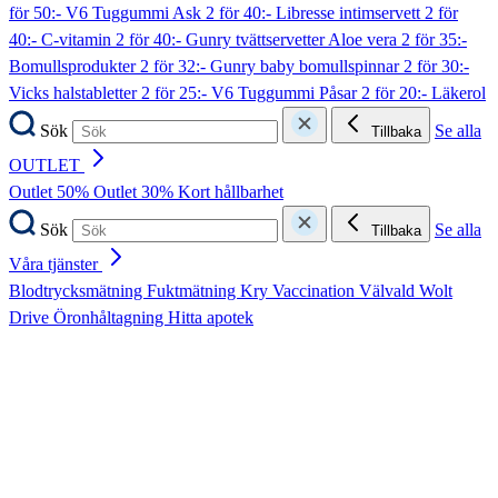
för 50:- V6 Tuggummi Ask
2 för 40:- Libresse intimservett
2 för
40:- C-vitamin
2 för 40:- Gunry tvättservetter Aloe vera
2 för 35:-
Bomullsprodukter
2 för 32:- Gunry baby bomullspinnar
2 för 30:-
Vicks halstabletter
2 för 25:- V6 Tuggummi Påsar
2 för 20:- Läkerol
Sök
Se alla
Tillbaka
OUTLET
Outlet 50%
Outlet 30%
Kort hållbarhet
Sök
Se alla
Tillbaka
Våra tjänster
Blodtrycksmätning
Fuktmätning
Kry
Vaccination
Välvald
Wolt
Drive
Öronhåltagning
Hitta apotek