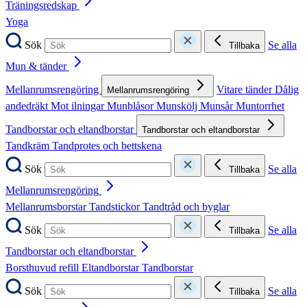
Träningsredskap
Yoga
Sök
Se alla
Tillbaka
Mun & tänder
Mellanrumsrengöring
Vitare tänder
Dålig
Mellanrumsrengöring
andedräkt
Mot ilningar
Munblåsor
Munskölj
Munsår
Muntorrhet
Tandborstar och eltandborstar
Tandborstar och eltandborstar
Tandkräm
Tandprotes och bettskena
Sök
Se alla
Tillbaka
Mellanrumsrengöring
Mellanrumsborstar
Tandstickor
Tandtråd och byglar
Sök
Se alla
Tillbaka
Tandborstar och eltandborstar
Borsthuvud refill
Eltandborstar
Tandborstar
Sök
Se alla
Tillbaka