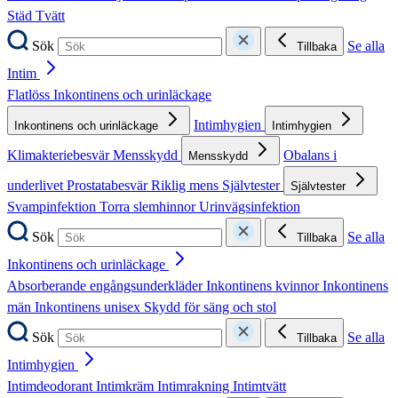
Städ
Tvätt
Sök
Se alla
Tillbaka
Intim
Flatlöss
Inkontinens och urinläckage
Intimhygien
Inkontinens och urinläckage
Intimhygien
Klimakteriebesvär
Mensskydd
Obalans i
Mensskydd
underlivet
Prostatabesvär
Riklig mens
Självtester
Självtester
Svampinfektion
Torra slemhinnor
Urinvägsinfektion
Sök
Se alla
Tillbaka
Inkontinens och urinläckage
Absorberande engångsunderkläder
Inkontinens kvinnor
Inkontinens
män
Inkontinens unisex
Skydd för säng och stol
Sök
Se alla
Tillbaka
Intimhygien
Intimdeodorant
Intimkräm
Intimrakning
Intimtvätt