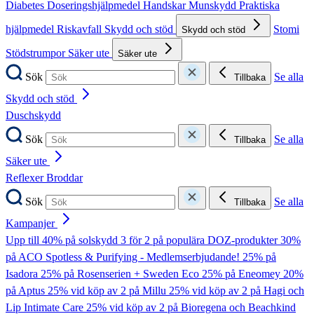
Diabetes
Doseringshjälpmedel
Handskar
Munskydd
Praktiska
hjälpmedel
Riskavfall
Skydd och stöd
Stomi
Skydd och stöd
Stödstrumpor
Säker ute
Säker ute
Sök
Se alla
Tillbaka
Skydd och stöd
Duschskydd
Sök
Se alla
Tillbaka
Säker ute
Reflexer
Broddar
Sök
Se alla
Tillbaka
Kampanjer
Upp till 40% på solskydd
3 för 2 på populära DOZ-produkter
30%
på ACO Spotless & Purifying - Medlemserbjudande!
25% på
Isadora
25% på Rosenserien + Sweden Eco
25% på Eneomey
20%
på Aptus
25% vid köp av 2 på Millu
25% vid köp av 2 på Hagi och
Lip Intimate Care
25% vid köp av 2 på Bioregena och Beachkind