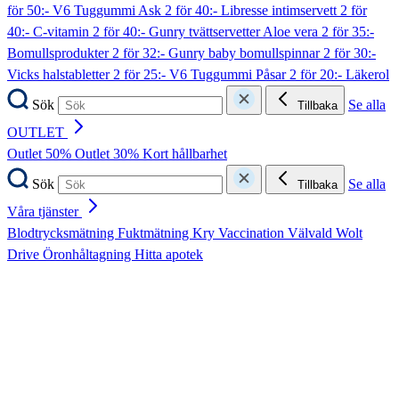
för 50:- V6 Tuggummi Ask
2 för 40:- Libresse intimservett
2 för
40:- C-vitamin
2 för 40:- Gunry tvättservetter Aloe vera
2 för 35:-
Bomullsprodukter
2 för 32:- Gunry baby bomullspinnar
2 för 30:-
Vicks halstabletter
2 för 25:- V6 Tuggummi Påsar
2 för 20:- Läkerol
Sök
Se alla
Tillbaka
OUTLET
Outlet 50%
Outlet 30%
Kort hållbarhet
Sök
Se alla
Tillbaka
Våra tjänster
Blodtrycksmätning
Fuktmätning
Kry
Vaccination
Välvald
Wolt
Drive
Öronhåltagning
Hitta apotek