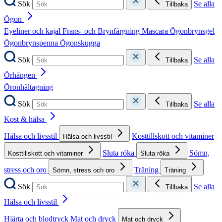
Sök
Se alla
Tillbaka
Ögon
Eyeliner och kajal
Frans- och Brynfärgning
Mascara
Ögonbrynsgel
Ögonbrynspenna
Ögonskugga
Sök
Se alla
Tillbaka
Örhängen
Öronhåltagning
Sök
Se alla
Tillbaka
Kost & hälsa
Hälsa och livsstil
Kosttillskott och vitaminer
Hälsa och livsstil
Sluta röka
Sömn,
Kosttillskott och vitaminer
Sluta röka
stress och oro
Träning
Sömn, stress och oro
Träning
Sök
Se alla
Tillbaka
Hälsa och livsstil
Hjärta och blodtryck
Mat och dryck
Mat och dryck