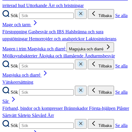
irriterad hud
Uttorkande
Ärr och bristningar
Sök
Se alla
Tillbaka
Mage och tarm
Förstoppning
Gasbesvär och IBS
Halsbränna och sura
uppstötningar
Hemorrojder och analsprickor
Laktosintolerans
Magen i trim
Magsjuka och diarré
Magsjuka och diarré
Mjölksyrabakterier
Åksjuka och illamående
Ändtarmsbesvär
Sök
Se alla
Tillbaka
Magsjuka och diarré
Vätskeersättning
Sök
Se alla
Tillbaka
Sår
Förband, bindor och kompresser
Brännskador
Första-hjälpen
Plåster
Sårtvätt
Sårtejp
Sårvård
Ärr
Sök
Se alla
Tillbaka