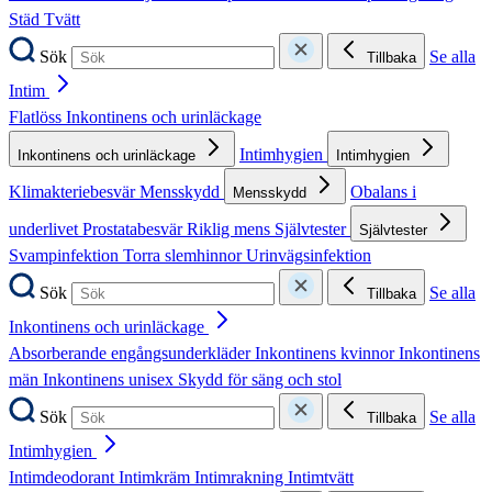
Städ
Tvätt
Sök
Se alla
Tillbaka
Intim
Flatlöss
Inkontinens och urinläckage
Intimhygien
Inkontinens och urinläckage
Intimhygien
Klimakteriebesvär
Mensskydd
Obalans i
Mensskydd
underlivet
Prostatabesvär
Riklig mens
Självtester
Självtester
Svampinfektion
Torra slemhinnor
Urinvägsinfektion
Sök
Se alla
Tillbaka
Inkontinens och urinläckage
Absorberande engångsunderkläder
Inkontinens kvinnor
Inkontinens
män
Inkontinens unisex
Skydd för säng och stol
Sök
Se alla
Tillbaka
Intimhygien
Intimdeodorant
Intimkräm
Intimrakning
Intimtvätt