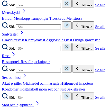
Sök
Se alla
Tillbaka
Mensskydd
Bindor
Menskopp
Tamponger
Trosskydd
Menstrosa
Sök
Se alla
Tillbaka
Självtester
Graviditetstest
Klamydiatest
Ägglossningstest
Övriga självtester
Sök
Se alla
Tillbaka
Resa
Reseapotek
Reseförpackningar
Sök
Se alla
Tillbaka
Sex och lust
Akut-p-piller
Glidmedel och massage
Hjälpmedel
Impotens
Kondomer
Kosttillskott inom sex och lust
Sexleksaker
Sök
Se alla
Tillbaka
Stöd och hjälpmedel