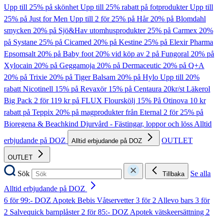
Upp till 25% på skönhet
Upp till 25% rabatt på fotprodukter
Upp till
25% på Just for Men
Upp till 2 för 25% på Hår
20% på Blomdahl
smycken
20% på Sjö&Hav utomhusprodukter
25% på Carmex
20%
på Systane
25% på Cicamed
20% på Kestine
25% på Elexir Pharma
Epsomsalt
20% på Baby foot
20% vid köp av 2 på Fungoral
20% på
Xylocain
20% på Geggamoja
20% på Dermaceutic
20% på Q+A
20% på Trixie
20% på Tiger Balsam
20% på Hylo
Upp till 20%
rabatt Nicotinell
15% på Revaxör
15% på Centaura
20kr/st Läkerol
Big Pack
2 för 119 kr på FLUX Flourskölj
15% På Otinova
10 kr
rabatt på Teppix
20% på magprodukter från Eternal
2 för 25% på
Bioregena & Beachkind
Djurvård - Fästingar, loppor och löss
Alltid
erbjudande på DOZ
OUTLET
Alltid erbjudande på DOZ
OUTLET
Sök
Se alla
Tillbaka
Alltid erbjudande på DOZ
6 för 99:- DOZ Apotek Bebis Våtservetter
3 för 2 Allevo bars
3 för
2 Salvequick barnplåster
2 för 85:- DOZ Apotek vätskeersättning
2