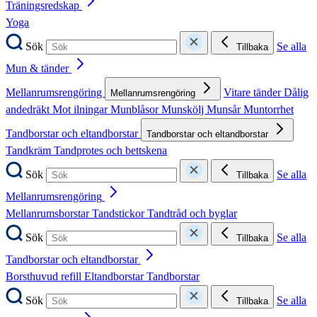
Träningsredskap
Yoga
Sök
Se alla
Tillbaka
Mun & tänder
Mellanrumsrengöring
Vitare tänder
Dålig
Mellanrumsrengöring
andedräkt
Mot ilningar
Munblåsor
Munskölj
Munsår
Muntorrhet
Tandborstar och eltandborstar
Tandborstar och eltandborstar
Tandkräm
Tandprotes och bettskena
Sök
Se alla
Tillbaka
Mellanrumsrengöring
Mellanrumsborstar
Tandstickor
Tandtråd och byglar
Sök
Se alla
Tillbaka
Tandborstar och eltandborstar
Borsthuvud refill
Eltandborstar
Tandborstar
Sök
Se alla
Tillbaka