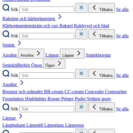
Sök
Se alla
Tillbaka
Rakning och hårborttagning
Hårborttagningskräm och vax
Rakgel
Rakhyvel och blad
Sök
Se alla
Tillbaka
Smink
Ansikte
Läppar
Sminkborstar
Ansikte
Läppar
Sminktillbehör
Ögon
Ögon
Sök
Se alla
Tillbaka
Ansikte
Bronzer och solpuder
BB-cream
CC-cream
Concealer
Contouring
Foundation
Highlighter
Rouge
Primer
Puder
Setting spray
Sök
Se alla
Tillbaka
Läppar
Läppbalsam
Läppstift
Läppglans
Läppenna