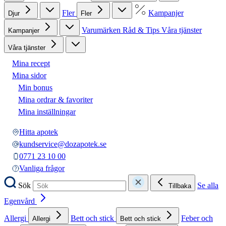
Fler
Kampanjer
Djur
Fler
Varumärken
Råd & Tips
Våra tjänster
Kampanjer
Våra tjänster
Mina recept
Mina sidor
Min bonus
Mina ordrar & favoriter
Mina inställningar
Hitta apotek
kundservice@dozapotek.se
0771 23 10 00
Vanliga frågor
Sök
Se alla
Tillbaka
Egenvård
Allergi
Bett och stick
Feber och
Allergi
Bett och stick