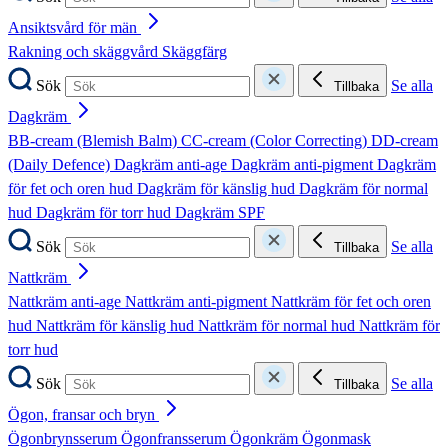
Ansiktsvård för män
Rakning och skäggvård
Skäggfärg
Sök
Se alla
Tillbaka
Dagkräm
BB-cream (Blemish Balm)
CC-cream (Color Correcting)
DD-cream
(Daily Defence)
Dagkräm anti-age
Dagkräm anti-pigment
Dagkräm
för fet och oren hud
Dagkräm för känslig hud
Dagkräm för normal
hud
Dagkräm för torr hud
Dagkräm SPF
Sök
Se alla
Tillbaka
Nattkräm
Nattkräm anti-age
Nattkräm anti-pigment
Nattkräm för fet och oren
hud
Nattkräm för känslig hud
Nattkräm för normal hud
Nattkräm för
torr hud
Sök
Se alla
Tillbaka
Ögon, fransar och bryn
Ögonbrynsserum
Ögonfransserum
Ögonkräm
Ögonmask