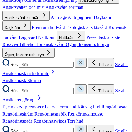
Ansiktsolja och serum
Ansiktsrengöring
Ansiktsrengöring
Ansiktsvatten och mist
Ansiktsvård för män
Anti-age
Anti-pigment
Dagkräm
Ansiktsvård för män
Premium hudvård
Ekologisk ansiktsvård
Koreansk
Dagkräm
hudvård
Läppvård
Nattkräm
Presentask ansikte
Nattkräm
Rosacea
Tillbehör för ansiktsvård
Ögon, fransar och bryn
Ögon, fransar och bryn
Sök
Se alla
Tillbaka
Ansiktsmask och skrubb
Ansiktsmask
Skrubb
Sök
Se alla
Tillbaka
Ansiktsrengöring
Eye make-up remover
Fet och oren hud
Känslig hud
Rengöringsgel
Rengöringskräm
Rengöringsmjölk
Rengöringsmousse
Rengöringspads
Rengöringswipes
Torr hud
Sök
Se alla
Tillbaka