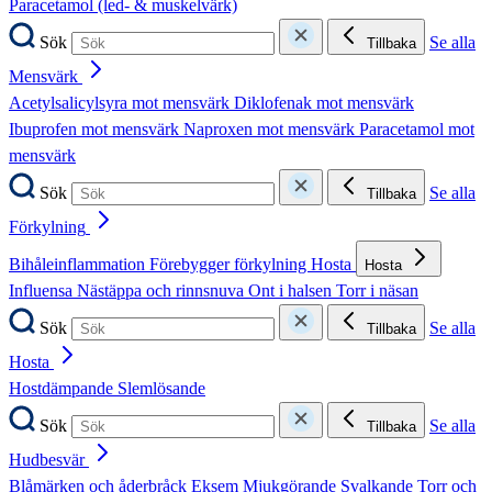
Paracetamol (led- & muskelvärk)
Sök
Se alla
Tillbaka
Mensvärk
Acetylsalicylsyra mot mensvärk
Diklofenak mot mensvärk
Ibuprofen mot mensvärk
Naproxen mot mensvärk
Paracetamol mot
mensvärk
Sök
Se alla
Tillbaka
Förkylning
Bihåleinflammation
Förebygger förkylning
Hosta
Hosta
Influensa
Nästäppa och rinnsnuva
Ont i halsen
Torr i näsan
Sök
Se alla
Tillbaka
Hosta
Hostdämpande
Slemlösande
Sök
Se alla
Tillbaka
Hudbesvär
Blåmärken och åderbråck
Eksem
Mjukgörande
Svalkande
Torr och