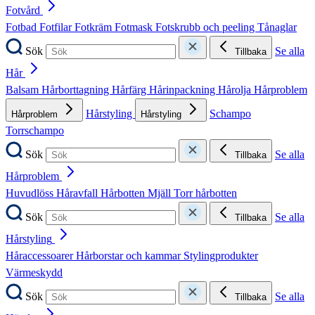
Fotvård
Fotbad
Fotfilar
Fotkräm
Fotmask
Fotskrubb och peeling
Tånaglar
Sök
Se alla
Tillbaka
Hår
Balsam
Hårborttagning
Hårfärg
Hårinpackning
Hårolja
Hårproblem
Hårstyling
Schampo
Hårproblem
Hårstyling
Torrschampo
Sök
Se alla
Tillbaka
Hårproblem
Huvudlöss
Håravfall
Hårbotten
Mjäll
Torr hårbotten
Sök
Se alla
Tillbaka
Hårstyling
Håraccessoarer
Hårborstar och kammar
Stylingprodukter
Värmeskydd
Sök
Se alla
Tillbaka