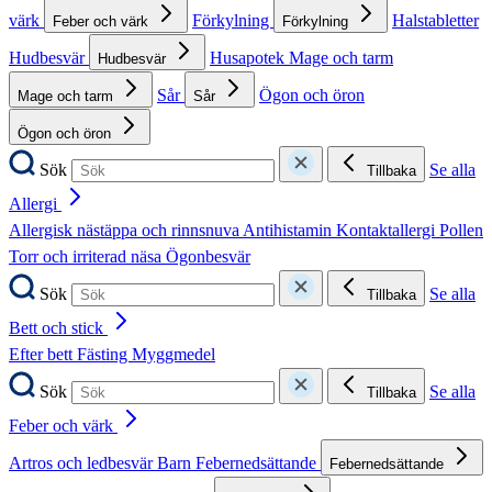
värk
Förkylning
Halstabletter
Feber och värk
Förkylning
Hudbesvär
Husapotek
Mage och tarm
Hudbesvär
Sår
Ögon och öron
Mage och tarm
Sår
Ögon och öron
Sök
Se alla
Tillbaka
Allergi
Allergisk nästäppa och rinnsnuva
Antihistamin
Kontaktallergi
Pollen
Torr och irriterad näsa
Ögonbesvär
Sök
Se alla
Tillbaka
Bett och stick
Efter bett
Fästing
Myggmedel
Sök
Se alla
Tillbaka
Feber och värk
Artros och ledbesvär
Barn
Febernedsättande
Febernedsättande