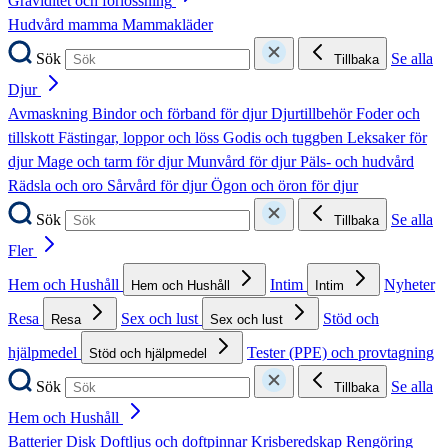
Graviditet och förlossning
Hudvård mamma
Mammakläder
Sök
Se alla
Tillbaka
Djur
Avmaskning
Bindor och förband för djur
Djurtillbehör
Foder och
tillskott
Fästingar, loppor och löss
Godis och tuggben
Leksaker för
djur
Mage och tarm för djur
Munvård för djur
Päls- och hudvård
Rädsla och oro
Sårvård för djur
Ögon och öron för djur
Sök
Se alla
Tillbaka
Fler
Hem och Hushåll
Intim
Nyheter
Hem och Hushåll
Intim
Resa
Sex och lust
Stöd och
Resa
Sex och lust
hjälpmedel
Tester (PPE) och provtagning
Stöd och hjälpmedel
Sök
Se alla
Tillbaka
Hem och Hushåll
Batterier
Disk
Doftljus och doftpinnar
Krisberedskap
Rengöring