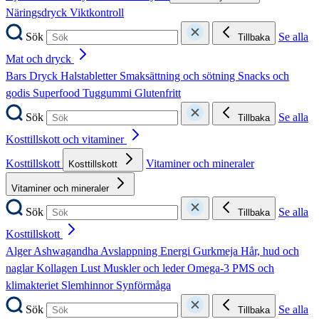
Näringsdryck
Viktkontroll
Sök
Se alla
Tillbaka
Mat och dryck
Bars
Dryck
Halstabletter
Smaksättning och sötning
Snacks och
godis
Superfood
Tuggummi
Glutenfritt
Sök
Se alla
Tillbaka
Kosttillskott och vitaminer
Kosttillskott
Vitaminer och mineraler
Kosttillskott
Vitaminer och mineraler
Sök
Se alla
Tillbaka
Kosttillskott
Alger
Ashwagandha
Avslappning
Energi
Gurkmeja
Hår, hud och
naglar
Kollagen
Lust
Muskler och leder
Omega-3
PMS och
klimakteriet
Slemhinnor
Synförmåga
Sök
Se alla
Tillbaka