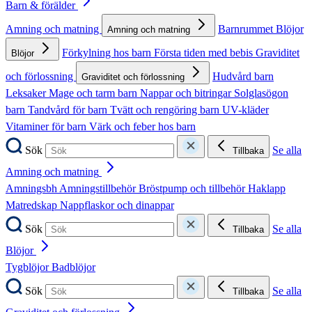
Barn & förälder
Amning och matning
Barnrummet
Blöjor
Amning och matning
Förkylning hos barn
Första tiden med bebis
Graviditet
Blöjor
och förlossning
Hudvård barn
Graviditet och förlossning
Leksaker
Mage och tarm barn
Nappar och bitringar
Solglasögon
barn
Tandvård för barn
Tvätt och rengöring barn
UV-kläder
Vitaminer för barn
Värk och feber hos barn
Sök
Se alla
Tillbaka
Amning och matning
Amningsbh
Amningstillbehör
Bröstpump och tillbehör
Haklapp
Matredskap
Nappflaskor och dinappar
Sök
Se alla
Tillbaka
Blöjor
Tygblöjor
Badblöjor
Sök
Se alla
Tillbaka