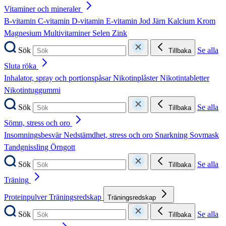
Vitaminer och mineraler
B-vitamin
C-vitamin
D-vitamin
E-vitamin
Jod
Järn
Kalcium
Krom
Magnesium
Multivitaminer
Selen
Zink
Sök
Se alla
Tillbaka
Sluta röka
Inhalator, spray och portionspåsar
Nikotinplåster
Nikotintabletter
Nikotintuggummi
Sök
Se alla
Tillbaka
Sömn, stress och oro
Insomningsbesvär
Nedstämdhet, stress och oro
Snarkning
Sovmask
Tandgnissling
Örngott
Sök
Se alla
Tillbaka
Träning
Proteinpulver
Träningsredskap
Träningsredskap
Sök
Se alla
Tillbaka