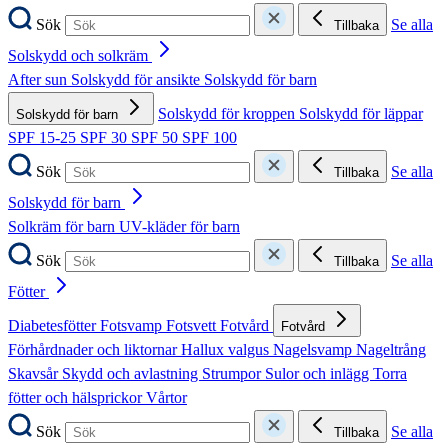
Sök
Se alla
Tillbaka
Solskydd och solkräm
After sun
Solskydd för ansikte
Solskydd för barn
Solskydd för kroppen
Solskydd för läppar
Solskydd för barn
SPF 15-25
SPF 30
SPF 50
SPF 100
Sök
Se alla
Tillbaka
Solskydd för barn
Solkräm för barn
UV-kläder för barn
Sök
Se alla
Tillbaka
Fötter
Diabetesfötter
Fotsvamp
Fotsvett
Fotvård
Fotvård
Förhårdnader och liktornar
Hallux valgus
Nagelsvamp
Nageltrång
Skavsår
Skydd och avlastning
Strumpor
Sulor och inlägg
Torra
fötter och hälsprickor
Vårtor
Sök
Se alla
Tillbaka