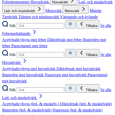
Febertermometer
Huvudvärk
Led- och muskelvärk
Huvudvärk
Mensvärk
Migrän
Led- och muskelvärk
Mensvärk
Tandvärk
Träning och träningsvärk
Värmande och kylande
Sök
Se alla
Tillbaka
Febernedsättande
Acetylsalicylsyra mot feber
Diklofenak mot feber
Ibuprofen mot
feber
Paracetamol mot feber
Sök
Se alla
Tillbaka
Huvudvärk
Acetylsalicylsyra mot huvudvärk
Diklofenak mot huvudvärk
Ibuprofen mot huvudvärk
Naproxen mot huvudvärk
Paracetamol
mot huvudvärk
Sök
Se alla
Tillbaka
Led- och muskelvärk
Acetylsalicylsyra (led- & muskelv.)
Diklofenak (led- & muskelvärk)
Ibuprofen (led- & muskelvärk)
Naproxen (led- & muskelvärk)