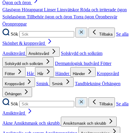
Ögon och öron
Glasögon
Hörapparat
Linser
Linsvätskor
Röda och irriterade ögon
Solglasögon
Tillbehör ögon och öron
Torra ögon
Öronbesvär
Öronproppar
Sök
Se alla
Tillbaka
Skönhet & kroppsvård
Ansiktsvård
Solskydd och solkräm
Ansiktsvård
Dermatologisk hudvård
Fötter
Solskydd och solkräm
Hår
Händer
Kroppsvård
Fötter
Hår
Händer
Smink
Tandblekning
Örhängen
Kroppsvård
Smink
Örhängen
Sök
Se alla
Tillbaka
Ansiktsvård
Akne
Ansiktsmask och skrubb
Ansiktsmask och skrubb