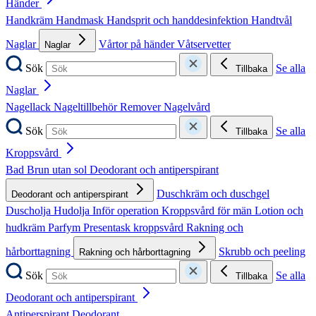
Händer
Handkräm
Handmask
Handsprit och handdesinfektion
Handtvål
Naglar
Vårtor på händer
Våtservetter
Naglar
Sök
Se alla
Tillbaka
Naglar
Nagellack
Nageltillbehör
Remover
Nagelvård
Sök
Se alla
Tillbaka
Kroppsvård
Bad
Brun utan sol
Deodorant och antiperspirant
Duschkräm och duschgel
Deodorant och antiperspirant
Duscholja
Hudolja
Inför operation
Kroppsvård för män
Lotion och
hudkräm
Parfym
Presentask kroppsvård
Rakning och
hårborttagning
Skrubb och peeling
Rakning och hårborttagning
Sök
Se alla
Tillbaka
Deodorant och antiperspirant
Antiperspirant
Deodorant