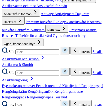
Ansiktsolja och serum
Ansiktsrengöring
Ansiktsrengöring
Ansiktsvatten och mist
Ansiktsvård för män
Anti-age
Anti-pigment
Dagkräm
Ansiktsvård för män
Premium hudvård
Ekologisk ansiktsvård
Koreansk
Dagkräm
hudvård
Läppvård
Nattkräm
Presentask ansikte
Nattkräm
Rosacea
Tillbehör för ansiktsvård
Ögon, fransar och bryn
Ögon, fransar och bryn
Sök
Se alla
Tillbaka
Ansiktsmask och skrubb
Ansiktsmask
Skrubb
Sök
Se alla
Tillbaka
Ansiktsrengöring
Eye make-up remover
Fet och oren hud
Känslig hud
Rengöringsgel
Rengöringskräm
Rengöringsmjölk
Rengöringsmousse
Rengöringspads
Rengöringswipes
Torr hud
Sök
Se alla
Tillbaka