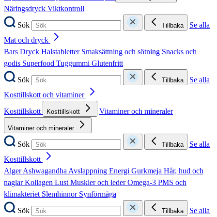
Näringsdryck
Viktkontroll
Sök
Se alla
Tillbaka
Mat och dryck
Bars
Dryck
Halstabletter
Smaksättning och sötning
Snacks och
godis
Superfood
Tuggummi
Glutenfritt
Sök
Se alla
Tillbaka
Kosttillskott och vitaminer
Kosttillskott
Vitaminer och mineraler
Kosttillskott
Vitaminer och mineraler
Sök
Se alla
Tillbaka
Kosttillskott
Alger
Ashwagandha
Avslappning
Energi
Gurkmeja
Hår, hud och
naglar
Kollagen
Lust
Muskler och leder
Omega-3
PMS och
klimakteriet
Slemhinnor
Synförmåga
Sök
Se alla
Tillbaka