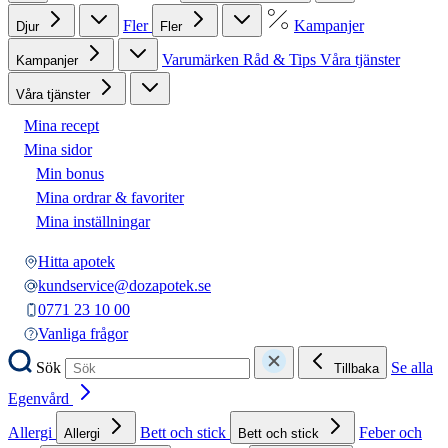
Fler
Kampanjer
Djur
Fler
Varumärken
Råd & Tips
Våra tjänster
Kampanjer
Våra tjänster
Mina recept
Mina sidor
Min bonus
Mina ordrar & favoriter
Mina inställningar
Hitta apotek
kundservice@dozapotek.se
0771 23 10 00
Vanliga frågor
Sök
Se alla
Tillbaka
Egenvård
Allergi
Bett och stick
Feber och
Allergi
Bett och stick