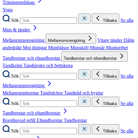
Träningsredskap
Yoga
Sök
Se alla
Tillbaka
Mun & tänder
Mellanrumsrengöring
Vitare tänder
Dålig
Mellanrumsrengöring
andedräkt
Mot ilningar
Munblåsor
Munskölj
Munsår
Muntorrhet
Tandborstar och eltandborstar
Tandborstar och eltandborstar
Tandkräm
Tandprotes och bettskena
Sök
Se alla
Tillbaka
Mellanrumsrengöring
Mellanrumsborstar
Tandstickor
Tandtråd och byglar
Sök
Se alla
Tillbaka
Tandborstar och eltandborstar
Borsthuvud refill
Eltandborstar
Tandborstar
Sök
Se alla
Tillbaka