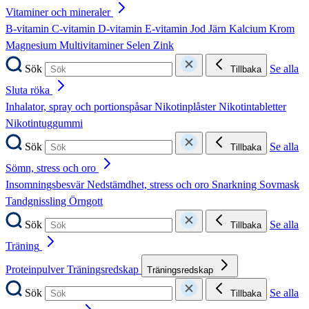
Vitaminer och mineraler
B-vitamin
C-vitamin
D-vitamin
E-vitamin
Jod
Järn
Kalcium
Krom
Magnesium
Multivitaminer
Selen
Zink
Sök
Se alla
Tillbaka
Sluta röka
Inhalator, spray och portionspåsar
Nikotinplåster
Nikotintabletter
Nikotintuggummi
Sök
Se alla
Tillbaka
Sömn, stress och oro
Insomningsbesvär
Nedstämdhet, stress och oro
Snarkning
Sovmask
Tandgnissling
Örngott
Sök
Se alla
Tillbaka
Träning
Proteinpulver
Träningsredskap
Träningsredskap
Sök
Se alla
Tillbaka