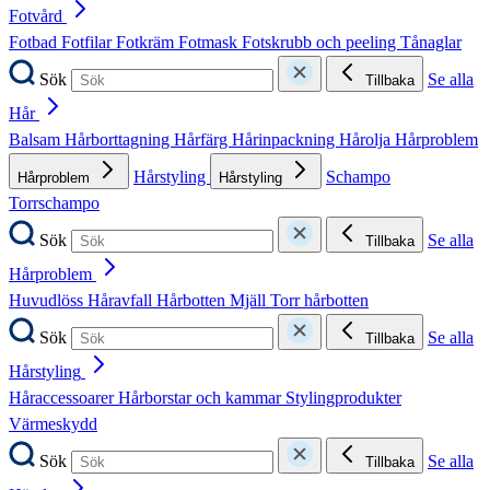
Fotvård
Fotbad
Fotfilar
Fotkräm
Fotmask
Fotskrubb och peeling
Tånaglar
Sök
Se alla
Tillbaka
Hår
Balsam
Hårborttagning
Hårfärg
Hårinpackning
Hårolja
Hårproblem
Hårstyling
Schampo
Hårproblem
Hårstyling
Torrschampo
Sök
Se alla
Tillbaka
Hårproblem
Huvudlöss
Håravfall
Hårbotten
Mjäll
Torr hårbotten
Sök
Se alla
Tillbaka
Hårstyling
Håraccessoarer
Hårborstar och kammar
Stylingprodukter
Värmeskydd
Sök
Se alla
Tillbaka