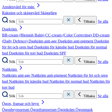
Ansiktsvård för män
Rakning och skäggvård
Skäggfärg
Sök
Se alla
Tillbaka
Dagkräm
BB-cream (Blemish Balm)
CC-cream (Color Correcting)
DD-cream
(Daily Defence)
Dagkräm anti-age
Dagkräm anti-pigment
Dagkräm
för fet och oren hud
Dagkräm för känslig hud
Dagkräm för normal
hud
Dagkräm för torr hud
Dagkräm SPF
Sök
Se alla
Tillbaka
Nattkräm
Nattkräm anti-age
Nattkräm anti-pigment
Nattkräm för fet och oren
hud
Nattkräm för känslig hud
Nattkräm för normal hud
Nattkräm för
torr hud
Sök
Se alla
Tillbaka
Ögon, fransar och bryn
Ögonbrynsserum
Ögonfransserum
Ögonkräm
Ögonmask