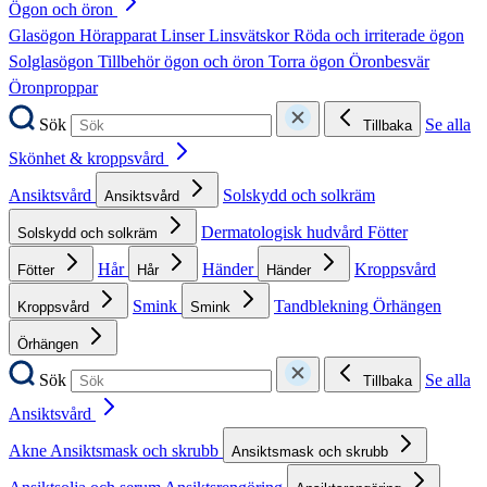
Ögon och öron
Glasögon
Hörapparat
Linser
Linsvätskor
Röda och irriterade ögon
Solglasögon
Tillbehör ögon och öron
Torra ögon
Öronbesvär
Öronproppar
Sök
Se alla
Tillbaka
Skönhet & kroppsvård
Ansiktsvård
Solskydd och solkräm
Ansiktsvård
Dermatologisk hudvård
Fötter
Solskydd och solkräm
Hår
Händer
Kroppsvård
Fötter
Hår
Händer
Smink
Tandblekning
Örhängen
Kroppsvård
Smink
Örhängen
Sök
Se alla
Tillbaka
Ansiktsvård
Akne
Ansiktsmask och skrubb
Ansiktsmask och skrubb