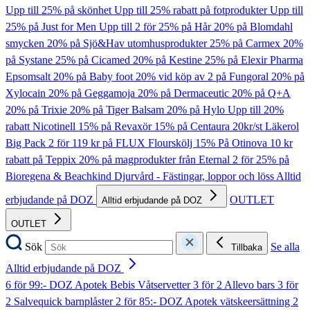
Upp till 25% på skönhet
Upp till 25% rabatt på fotprodukter
Upp till
25% på Just for Men
Upp till 2 för 25% på Hår
20% på Blomdahl
smycken
20% på Sjö&Hav utomhusprodukter
25% på Carmex
20%
på Systane
25% på Cicamed
20% på Kestine
25% på Elexir Pharma
Epsomsalt
20% på Baby foot
20% vid köp av 2 på Fungoral
20% på
Xylocain
20% på Geggamoja
20% på Dermaceutic
20% på Q+A
20% på Trixie
20% på Tiger Balsam
20% på Hylo
Upp till 20%
rabatt Nicotinell
15% på Revaxör
15% på Centaura
20kr/st Läkerol
Big Pack
2 för 119 kr på FLUX Flourskölj
15% På Otinova
10 kr
rabatt på Teppix
20% på magprodukter från Eternal
2 för 25% på
Bioregena & Beachkind
Djurvård - Fästingar, loppor och löss
Alltid
erbjudande på DOZ
OUTLET
Alltid erbjudande på DOZ
OUTLET
Sök
Se alla
Tillbaka
Alltid erbjudande på DOZ
6 för 99:- DOZ Apotek Bebis Våtservetter
3 för 2 Allevo bars
3 för
2 Salvequick barnplåster
2 för 85:- DOZ Apotek vätskeersättning
2