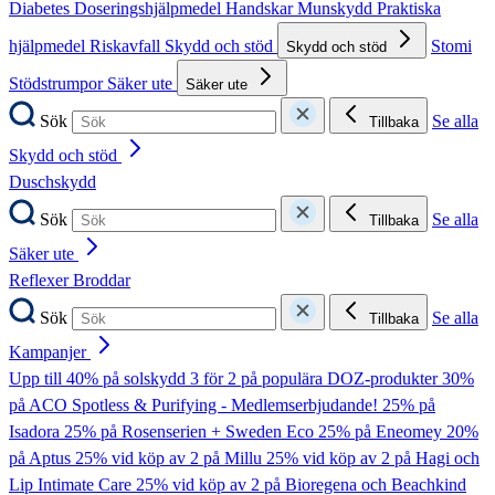
Diabetes
Doseringshjälpmedel
Handskar
Munskydd
Praktiska
hjälpmedel
Riskavfall
Skydd och stöd
Stomi
Skydd och stöd
Stödstrumpor
Säker ute
Säker ute
Sök
Se alla
Tillbaka
Skydd och stöd
Duschskydd
Sök
Se alla
Tillbaka
Säker ute
Reflexer
Broddar
Sök
Se alla
Tillbaka
Kampanjer
Upp till 40% på solskydd
3 för 2 på populära DOZ-produkter
30%
på ACO Spotless & Purifying - Medlemserbjudande!
25% på
Isadora
25% på Rosenserien + Sweden Eco
25% på Eneomey
20%
på Aptus
25% vid köp av 2 på Millu
25% vid köp av 2 på Hagi och
Lip Intimate Care
25% vid köp av 2 på Bioregena och Beachkind