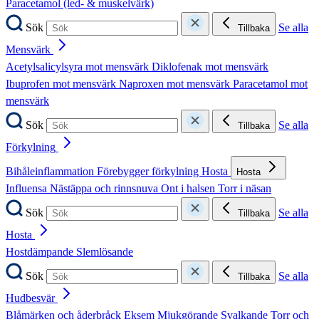
Paracetamol (led- & muskelvärk)
Sök
Se alla
Tillbaka
Mensvärk
Acetylsalicylsyra mot mensvärk
Diklofenak mot mensvärk
Ibuprofen mot mensvärk
Naproxen mot mensvärk
Paracetamol mot
mensvärk
Sök
Se alla
Tillbaka
Förkylning
Bihåleinflammation
Förebygger förkylning
Hosta
Hosta
Influensa
Nästäppa och rinnsnuva
Ont i halsen
Torr i näsan
Sök
Se alla
Tillbaka
Hosta
Hostdämpande
Slemlösande
Sök
Se alla
Tillbaka
Hudbesvär
Blåmärken och åderbråck
Eksem
Mjukgörande
Svalkande
Torr och