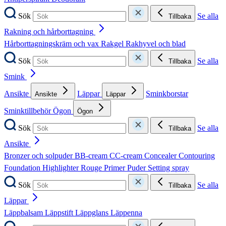
Sök
Se alla
Tillbaka
Rakning och hårborttagning
Hårborttagningskräm och vax
Rakgel
Rakhyvel och blad
Sök
Se alla
Tillbaka
Smink
Ansikte
Läppar
Sminkborstar
Ansikte
Läppar
Sminktillbehör
Ögon
Ögon
Sök
Se alla
Tillbaka
Ansikte
Bronzer och solpuder
BB-cream
CC-cream
Concealer
Contouring
Foundation
Highlighter
Rouge
Primer
Puder
Setting spray
Sök
Se alla
Tillbaka
Läppar
Läppbalsam
Läppstift
Läppglans
Läppenna