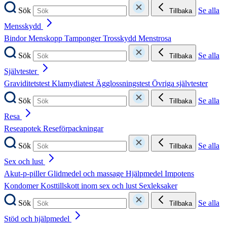
Sök
Se alla
Tillbaka
Mensskydd
Bindor
Menskopp
Tamponger
Trosskydd
Menstrosa
Sök
Se alla
Tillbaka
Självtester
Graviditetstest
Klamydiatest
Ägglossningstest
Övriga självtester
Sök
Se alla
Tillbaka
Resa
Reseapotek
Reseförpackningar
Sök
Se alla
Tillbaka
Sex och lust
Akut-p-piller
Glidmedel och massage
Hjälpmedel
Impotens
Kondomer
Kosttillskott inom sex och lust
Sexleksaker
Sök
Se alla
Tillbaka
Stöd och hjälpmedel