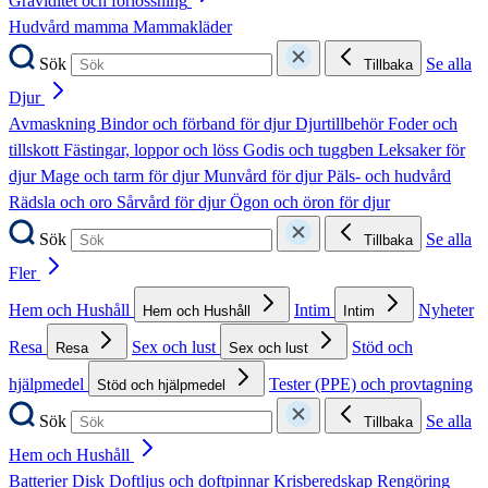
Graviditet och förlossning
Hudvård mamma
Mammakläder
Sök
Se alla
Tillbaka
Djur
Avmaskning
Bindor och förband för djur
Djurtillbehör
Foder och
tillskott
Fästingar, loppor och löss
Godis och tuggben
Leksaker för
djur
Mage och tarm för djur
Munvård för djur
Päls- och hudvård
Rädsla och oro
Sårvård för djur
Ögon och öron för djur
Sök
Se alla
Tillbaka
Fler
Hem och Hushåll
Intim
Nyheter
Hem och Hushåll
Intim
Resa
Sex och lust
Stöd och
Resa
Sex och lust
hjälpmedel
Tester (PPE) och provtagning
Stöd och hjälpmedel
Sök
Se alla
Tillbaka
Hem och Hushåll
Batterier
Disk
Doftljus och doftpinnar
Krisberedskap
Rengöring