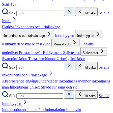
Städ
Tvätt
Sök
Se alla
Tillbaka
Intim
Flatlöss
Inkontinens och urinläckage
Intimhygien
Inkontinens och urinläckage
Intimhygien
Klimakteriebesvär
Mensskydd
Obalans i
Mensskydd
underlivet
Prostatabesvär
Riklig mens
Självtester
Självtester
Svampinfektion
Torra slemhinnor
Urinvägsinfektion
Sök
Se alla
Tillbaka
Inkontinens och urinläckage
Absorberande engångsunderkläder
Inkontinens kvinnor
Inkontinens
män
Inkontinens unisex
Skydd för säng och stol
Sök
Se alla
Tillbaka
Intimhygien
Intimdeodorant
Intimkräm
Intimrakning
Intimtvätt