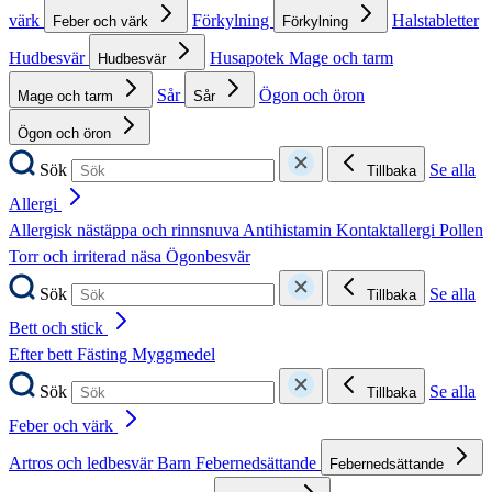
värk
Förkylning
Halstabletter
Feber och värk
Förkylning
Hudbesvär
Husapotek
Mage och tarm
Hudbesvär
Sår
Ögon och öron
Mage och tarm
Sår
Ögon och öron
Sök
Se alla
Tillbaka
Allergi
Allergisk nästäppa och rinnsnuva
Antihistamin
Kontaktallergi
Pollen
Torr och irriterad näsa
Ögonbesvär
Sök
Se alla
Tillbaka
Bett och stick
Efter bett
Fästing
Myggmedel
Sök
Se alla
Tillbaka
Feber och värk
Artros och ledbesvär
Barn
Febernedsättande
Febernedsättande