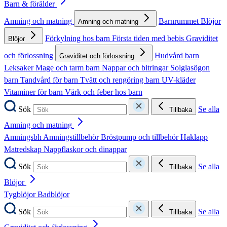
Barn & förälder
Amning och matning
Barnrummet
Blöjor
Amning och matning
Förkylning hos barn
Första tiden med bebis
Graviditet
Blöjor
och förlossning
Hudvård barn
Graviditet och förlossning
Leksaker
Mage och tarm barn
Nappar och bitringar
Solglasögon
barn
Tandvård för barn
Tvätt och rengöring barn
UV-kläder
Vitaminer för barn
Värk och feber hos barn
Sök
Se alla
Tillbaka
Amning och matning
Amningsbh
Amningstillbehör
Bröstpump och tillbehör
Haklapp
Matredskap
Nappflaskor och dinappar
Sök
Se alla
Tillbaka
Blöjor
Tygblöjor
Badblöjor
Sök
Se alla
Tillbaka