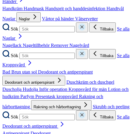
Händer
Handkräm
Handmask
Handsprit och handdesinfektion
Handtvål
Naglar
Vårtor på händer
Våtservetter
Naglar
Sök
Se alla
Tillbaka
Naglar
Nagellack
Nageltillbehör
Remover
Nagelvård
Sök
Se alla
Tillbaka
Kroppsvård
Bad
Brun utan sol
Deodorant och antiperspirant
Duschkräm och duschgel
Deodorant och antiperspirant
Duscholja
Hudolja
Inför operation
Kroppsvård för män
Lotion och
hudkräm
Parfym
Presentask kroppsvård
Rakning och
hårborttagning
Skrubb och peeling
Rakning och hårborttagning
Sök
Se alla
Tillbaka
Deodorant och antiperspirant
Antiperspirant
Deodorant