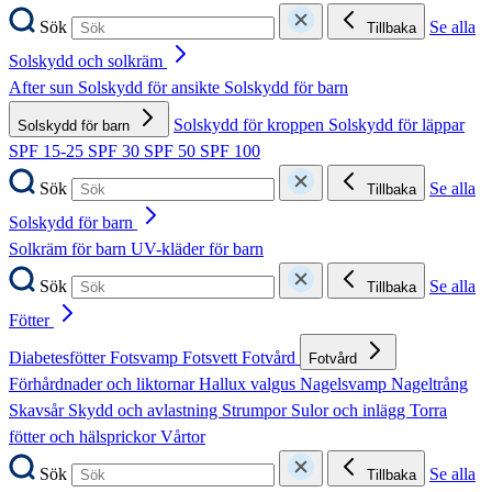
Sök
Se alla
Tillbaka
Solskydd och solkräm
After sun
Solskydd för ansikte
Solskydd för barn
Solskydd för kroppen
Solskydd för läppar
Solskydd för barn
SPF 15-25
SPF 30
SPF 50
SPF 100
Sök
Se alla
Tillbaka
Solskydd för barn
Solkräm för barn
UV-kläder för barn
Sök
Se alla
Tillbaka
Fötter
Diabetesfötter
Fotsvamp
Fotsvett
Fotvård
Fotvård
Förhårdnader och liktornar
Hallux valgus
Nagelsvamp
Nageltrång
Skavsår
Skydd och avlastning
Strumpor
Sulor och inlägg
Torra
fötter och hälsprickor
Vårtor
Sök
Se alla
Tillbaka