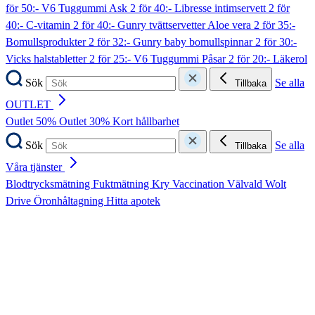
för 50:- V6 Tuggummi Ask
2 för 40:- Libresse intimservett
2 för
40:- C-vitamin
2 för 40:- Gunry tvättservetter Aloe vera
2 för 35:-
Bomullsprodukter
2 för 32:- Gunry baby bomullspinnar
2 för 30:-
Vicks halstabletter
2 för 25:- V6 Tuggummi Påsar
2 för 20:- Läkerol
Sök
Se alla
Tillbaka
OUTLET
Outlet 50%
Outlet 30%
Kort hållbarhet
Sök
Se alla
Tillbaka
Våra tjänster
Blodtrycksmätning
Fuktmätning
Kry
Vaccination
Välvald
Wolt
Drive
Öronhåltagning
Hitta apotek