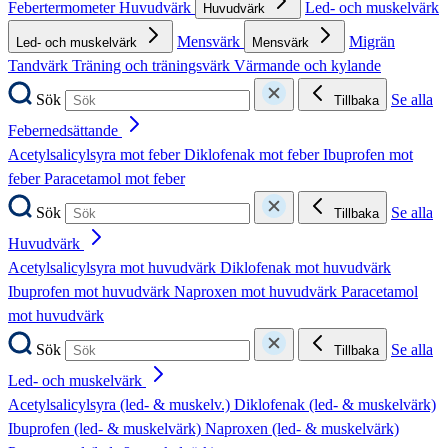
Febertermometer
Huvudvärk
Led- och muskelvärk
Huvudvärk
Mensvärk
Migrän
Led- och muskelvärk
Mensvärk
Tandvärk
Träning och träningsvärk
Värmande och kylande
Sök
Se alla
Tillbaka
Febernedsättande
Acetylsalicylsyra mot feber
Diklofenak mot feber
Ibuprofen mot
feber
Paracetamol mot feber
Sök
Se alla
Tillbaka
Huvudvärk
Acetylsalicylsyra mot huvudvärk
Diklofenak mot huvudvärk
Ibuprofen mot huvudvärk
Naproxen mot huvudvärk
Paracetamol
mot huvudvärk
Sök
Se alla
Tillbaka
Led- och muskelvärk
Acetylsalicylsyra (led- & muskelv.)
Diklofenak (led- & muskelvärk)
Ibuprofen (led- & muskelvärk)
Naproxen (led- & muskelvärk)