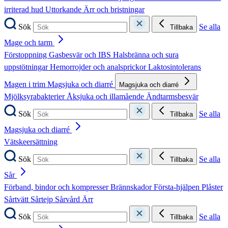
irriterad hud
Uttorkande
Ärr och bristningar
Sök
Se alla
Tillbaka
Mage och tarm
Förstoppning
Gasbesvär och IBS
Halsbränna och sura
uppstötningar
Hemorrojder och analsprickor
Laktosintolerans
Magen i trim
Magsjuka och diarré
Magsjuka och diarré
Mjölksyrabakterier
Åksjuka och illamående
Ändtarmsbesvär
Sök
Se alla
Tillbaka
Magsjuka och diarré
Vätskeersättning
Sök
Se alla
Tillbaka
Sår
Förband, bindor och kompresser
Brännskador
Första-hjälpen
Plåster
Sårtvätt
Sårtejp
Sårvård
Ärr
Sök
Se alla
Tillbaka