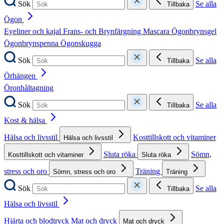
Sök
Se alla
Tillbaka
Ögon
Eyeliner och kajal
Frans- och Brynfärgning
Mascara
Ögonbrynsgel
Ögonbrynspenna
Ögonskugga
Sök
Se alla
Tillbaka
Örhängen
Öronhåltagning
Sök
Se alla
Tillbaka
Kost & hälsa
Hälsa och livsstil
Kosttillskott och vitaminer
Hälsa och livsstil
Sluta röka
Sömn,
Kosttillskott och vitaminer
Sluta röka
stress och oro
Träning
Sömn, stress och oro
Träning
Sök
Se alla
Tillbaka
Hälsa och livsstil
Hjärta och blodtryck
Mat och dryck
Mat och dryck