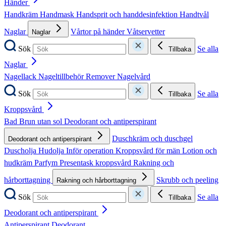
Händer
Handkräm
Handmask
Handsprit och handdesinfektion
Handtvål
Naglar
Vårtor på händer
Våtservetter
Naglar
Sök
Se alla
Tillbaka
Naglar
Nagellack
Nageltillbehör
Remover
Nagelvård
Sök
Se alla
Tillbaka
Kroppsvård
Bad
Brun utan sol
Deodorant och antiperspirant
Duschkräm och duschgel
Deodorant och antiperspirant
Duscholja
Hudolja
Inför operation
Kroppsvård för män
Lotion och
hudkräm
Parfym
Presentask kroppsvård
Rakning och
hårborttagning
Skrubb och peeling
Rakning och hårborttagning
Sök
Se alla
Tillbaka
Deodorant och antiperspirant
Antiperspirant
Deodorant