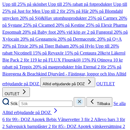
Upp till 25% på skönhet
Upp till 25% rabatt på fotprodukter
Upp till
25% på Just for Men
Upp till 2 för 25% på Hår
20% på Blomdahl
smycken
20% på Sjö&Hav utomhusprodukter
25% på Carmex
20%
på Systane
25% på Cicamed
20% på Kestine
25% på Elexir Pharma
Epsomsalt
20% på Baby foot
20% vid köp av 2 på Fungoral
20% på
Xylocain
20% på Geggamoja
20% på Dermaceutic
20% på Q+A
20% på Trixie
20% på Tiger Balsam
20% på Hylo
Upp till 20%
rabatt Nicotinell
15% på Revaxör
15% på Centaura
20kr/st Läkerol
Big Pack
2 för 119 kr på FLUX Flourskölj
15% På Otinova
10 kr
rabatt på Teppix
20% på magprodukter från Eternal
2 för 25% på
Bioregena & Beachkind
Djurvård - Fästingar, loppor och löss
Alltid
erbjudande på DOZ
OUTLET
Alltid erbjudande på DOZ
OUTLET
Sök
Se alla
Tillbaka
Alltid erbjudande på DOZ
6 för 99:- DOZ Apotek Bebis Våtservetter
3 för 2 Allevo bars
3 för
2 Salvequick barnplåster
2 för 85:- DOZ Apotek vätskeersättning
2