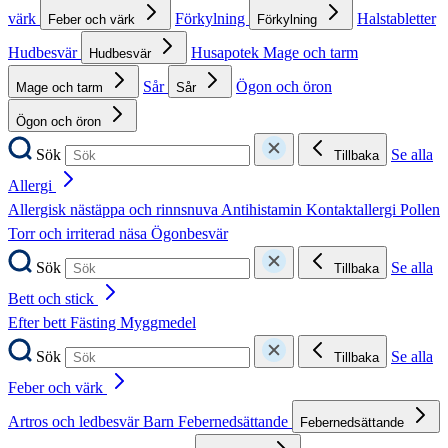
värk
Förkylning
Halstabletter
Feber och värk
Förkylning
Hudbesvär
Husapotek
Mage och tarm
Hudbesvär
Sår
Ögon och öron
Mage och tarm
Sår
Ögon och öron
Sök
Se alla
Tillbaka
Allergi
Allergisk nästäppa och rinnsnuva
Antihistamin
Kontaktallergi
Pollen
Torr och irriterad näsa
Ögonbesvär
Sök
Se alla
Tillbaka
Bett och stick
Efter bett
Fästing
Myggmedel
Sök
Se alla
Tillbaka
Feber och värk
Artros och ledbesvär
Barn
Febernedsättande
Febernedsättande