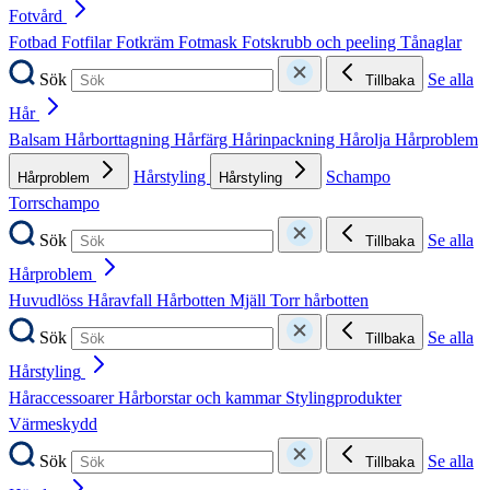
Fotvård
Fotbad
Fotfilar
Fotkräm
Fotmask
Fotskrubb och peeling
Tånaglar
Sök
Se alla
Tillbaka
Hår
Balsam
Hårborttagning
Hårfärg
Hårinpackning
Hårolja
Hårproblem
Hårstyling
Schampo
Hårproblem
Hårstyling
Torrschampo
Sök
Se alla
Tillbaka
Hårproblem
Huvudlöss
Håravfall
Hårbotten
Mjäll
Torr hårbotten
Sök
Se alla
Tillbaka
Hårstyling
Håraccessoarer
Hårborstar och kammar
Stylingprodukter
Värmeskydd
Sök
Se alla
Tillbaka