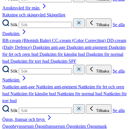
Ansiktsvård för män
Rakning och skäggvård
Skäggfärg
Sök
Se alla
Tillbaka
Dagkräm
BB-cream (Blemish Balm)
CC-cream (Color Correcting)
DD-cream
(Daily Defence)
Dagkräm anti-age
Dagkräm anti-pigment
Dagkräm
för fet och oren hud
Dagkräm för känslig hud
Dagkräm för normal
hud
Dagkräm för torr hud
Dagkräm SPF
Sök
Se alla
Tillbaka
Nattkräm
Nattkräm anti-age
Nattkräm anti-pigment
Nattkräm för fet och oren
hud
Nattkräm för känslig hud
Nattkräm för normal hud
Nattkräm för
torr hud
Sök
Se alla
Tillbaka
Ögon, fransar och bryn
Ögonbrynsserum
Ögonfransserum
Ögonkräm
Ögonmask