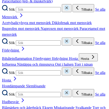
Paracetamol (led- & muskelvärk)
Sök
Se alla
Tillbaka
Mensvärk
Acetylsalicylsyra mot mensvärk
Diklofenak mot mensvärk
Ibuprofen mot mensvärk
Naproxen mot mensvärk
Paracetamol mot
mensvärk
Sök
Se alla
Tillbaka
Förkylning
Bihåleinflammation
Förebygger förkylning
Hosta
Hosta
Influensa
Nästäppa och rinnsnuva
Ont i halsen
Torr i näsan
Sök
Se alla
Tillbaka
Hosta
Hostdämpande
Slemlösande
Sök
Se alla
Tillbaka
Hudbesvär
Blåmärken och åderbråck
Eksem
Mjukgörande
Svalkande
Torr och