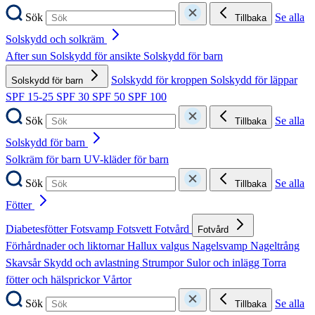
Sök
Se alla
Tillbaka
Solskydd och solkräm
After sun
Solskydd för ansikte
Solskydd för barn
Solskydd för kroppen
Solskydd för läppar
Solskydd för barn
SPF 15-25
SPF 30
SPF 50
SPF 100
Sök
Se alla
Tillbaka
Solskydd för barn
Solkräm för barn
UV-kläder för barn
Sök
Se alla
Tillbaka
Fötter
Diabetesfötter
Fotsvamp
Fotsvett
Fotvård
Fotvård
Förhårdnader och liktornar
Hallux valgus
Nagelsvamp
Nageltrång
Skavsår
Skydd och avlastning
Strumpor
Sulor och inlägg
Torra
fötter och hälsprickor
Vårtor
Sök
Se alla
Tillbaka