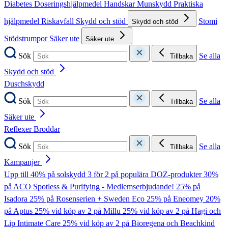
Diabetes
Doseringshjälpmedel
Handskar
Munskydd
Praktiska
hjälpmedel
Riskavfall
Skydd och stöd
Stomi
Skydd och stöd
Stödstrumpor
Säker ute
Säker ute
Sök
Se alla
Tillbaka
Skydd och stöd
Duschskydd
Sök
Se alla
Tillbaka
Säker ute
Reflexer
Broddar
Sök
Se alla
Tillbaka
Kampanjer
Upp till 40% på solskydd
3 för 2 på populära DOZ-produkter
30%
på ACO Spotless & Purifying - Medlemserbjudande!
25% på
Isadora
25% på Rosenserien + Sweden Eco
25% på Eneomey
20%
på Aptus
25% vid köp av 2 på Millu
25% vid köp av 2 på Hagi och
Lip Intimate Care
25% vid köp av 2 på Bioregena och Beachkind