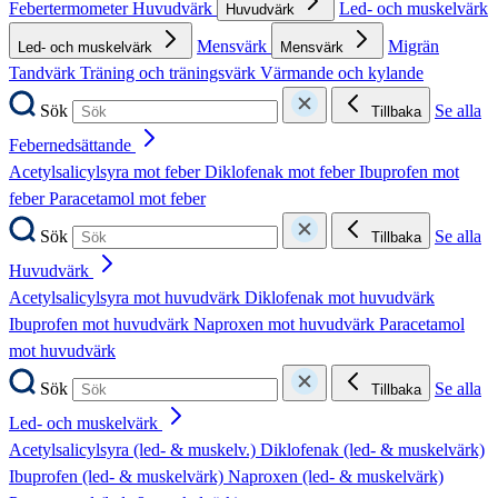
Febertermometer
Huvudvärk
Led- och muskelvärk
Huvudvärk
Mensvärk
Migrän
Led- och muskelvärk
Mensvärk
Tandvärk
Träning och träningsvärk
Värmande och kylande
Sök
Se alla
Tillbaka
Febernedsättande
Acetylsalicylsyra mot feber
Diklofenak mot feber
Ibuprofen mot
feber
Paracetamol mot feber
Sök
Se alla
Tillbaka
Huvudvärk
Acetylsalicylsyra mot huvudvärk
Diklofenak mot huvudvärk
Ibuprofen mot huvudvärk
Naproxen mot huvudvärk
Paracetamol
mot huvudvärk
Sök
Se alla
Tillbaka
Led- och muskelvärk
Acetylsalicylsyra (led- & muskelv.)
Diklofenak (led- & muskelvärk)
Ibuprofen (led- & muskelvärk)
Naproxen (led- & muskelvärk)