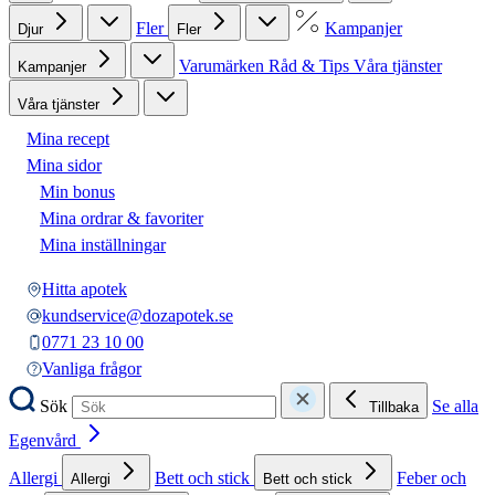
Fler
Kampanjer
Djur
Fler
Varumärken
Råd & Tips
Våra tjänster
Kampanjer
Våra tjänster
Mina recept
Mina sidor
Min bonus
Mina ordrar & favoriter
Mina inställningar
Hitta apotek
kundservice@dozapotek.se
0771 23 10 00
Vanliga frågor
Sök
Se alla
Tillbaka
Egenvård
Allergi
Bett och stick
Feber och
Allergi
Bett och stick