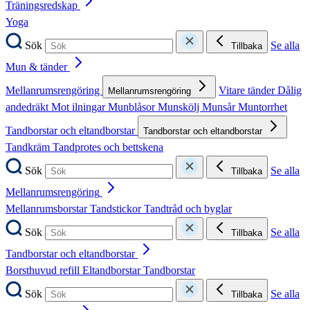
Träningsredskap
Yoga
Sök
Se alla
Tillbaka
Mun & tänder
Mellanrumsrengöring
Vitare tänder
Dålig
Mellanrumsrengöring
andedräkt
Mot ilningar
Munblåsor
Munskölj
Munsår
Muntorrhet
Tandborstar och eltandborstar
Tandborstar och eltandborstar
Tandkräm
Tandprotes och bettskena
Sök
Se alla
Tillbaka
Mellanrumsrengöring
Mellanrumsborstar
Tandstickor
Tandtråd och byglar
Sök
Se alla
Tillbaka
Tandborstar och eltandborstar
Borsthuvud refill
Eltandborstar
Tandborstar
Sök
Se alla
Tillbaka