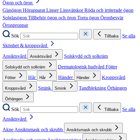
Ögon och öron
Glasögon
Hörapparat
Linser
Linsvätskor
Röda och irriterade ögon
Solglasögon
Tillbehör ögon och öron
Torra ögon
Öronbesvär
Öronproppar
Sök
Se alla
Tillbaka
Skönhet & kroppsvård
Ansiktsvård
Solskydd och solkräm
Ansiktsvård
Dermatologisk hudvård
Fötter
Solskydd och solkräm
Hår
Händer
Kroppsvård
Fötter
Hår
Händer
Smink
Tandblekning
Örhängen
Kroppsvård
Smink
Örhängen
Sök
Se alla
Tillbaka
Ansiktsvård
Akne
Ansiktsmask och skrubb
Ansiktsmask och skrubb