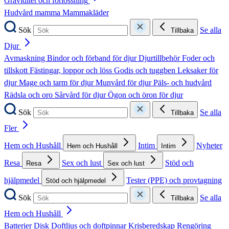
Graviditet och förlossning
Hudvård mamma
Mammakläder
Sök
Se alla
Tillbaka
Djur
Avmaskning
Bindor och förband för djur
Djurtillbehör
Foder och
tillskott
Fästingar, loppor och löss
Godis och tuggben
Leksaker för
djur
Mage och tarm för djur
Munvård för djur
Päls- och hudvård
Rädsla och oro
Sårvård för djur
Ögon och öron för djur
Sök
Se alla
Tillbaka
Fler
Hem och Hushåll
Intim
Nyheter
Hem och Hushåll
Intim
Resa
Sex och lust
Stöd och
Resa
Sex och lust
hjälpmedel
Tester (PPE) och provtagning
Stöd och hjälpmedel
Sök
Se alla
Tillbaka
Hem och Hushåll
Batterier
Disk
Doftljus och doftpinnar
Krisberedskap
Rengöring