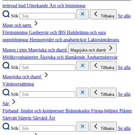
irriterad hud
Uttorkande
Ärr och bristningar
Sök
Se alla
Tillbaka
Mage och tarm
Förstoppning
Gasbesvär och IBS
Halsbränna och sura
uppstötningar
Hemorrojder och analsprickor
Laktosintolerans
Magen i trim
Magsjuka och diarré
Magsjuka och diarré
Mjölksyrabakterier
Åksjuka och illamående
Ändtarmsbesvär
Sök
Se alla
Tillbaka
Magsjuka och diarré
Vätskeersättning
Sök
Se alla
Tillbaka
Sår
Förband, bindor och kompresser
Brännskador
Första-hjälpen
Plåster
Sårtvätt
Sårtejp
Sårvård
Ärr
Sök
Se alla
Tillbaka