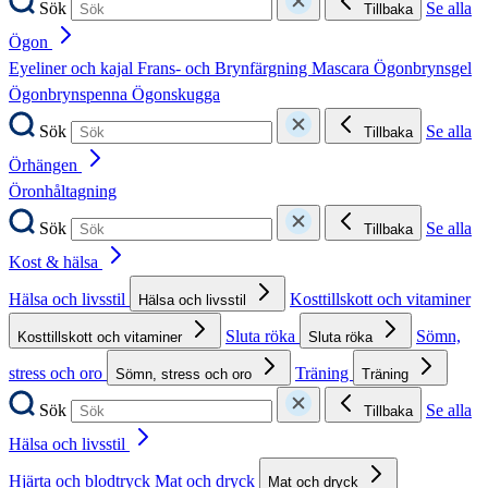
Sök
Se alla
Tillbaka
Ögon
Eyeliner och kajal
Frans- och Brynfärgning
Mascara
Ögonbrynsgel
Ögonbrynspenna
Ögonskugga
Sök
Se alla
Tillbaka
Örhängen
Öronhåltagning
Sök
Se alla
Tillbaka
Kost & hälsa
Hälsa och livsstil
Kosttillskott och vitaminer
Hälsa och livsstil
Sluta röka
Sömn,
Kosttillskott och vitaminer
Sluta röka
stress och oro
Träning
Sömn, stress och oro
Träning
Sök
Se alla
Tillbaka
Hälsa och livsstil
Hjärta och blodtryck
Mat och dryck
Mat och dryck