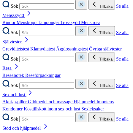
Sök
Se alla
Tillbaka
Mensskydd
Bindor
Menskopp
Tamponger
Trosskydd
Menstrosa
Sök
Se alla
Tillbaka
Självtester
Graviditetstest
Klamydiatest
Ägglossningstest
Övriga självtester
Sök
Se alla
Tillbaka
Resa
Reseapotek
Reseförpackningar
Sök
Se alla
Tillbaka
Sex och lust
Akut-p-piller
Glidmedel och massage
Hjälpmedel
Impotens
Kondomer
Kosttillskott inom sex och lust
Sexleksaker
Sök
Se alla
Tillbaka
Stöd och hjälpmedel