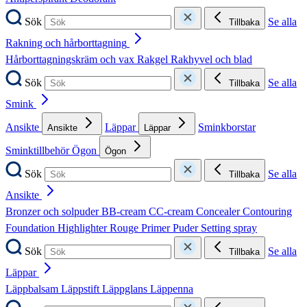
Sök
Se alla
Tillbaka
Rakning och hårborttagning
Hårborttagningskräm och vax
Rakgel
Rakhyvel och blad
Sök
Se alla
Tillbaka
Smink
Ansikte
Läppar
Sminkborstar
Ansikte
Läppar
Sminktillbehör
Ögon
Ögon
Sök
Se alla
Tillbaka
Ansikte
Bronzer och solpuder
BB-cream
CC-cream
Concealer
Contouring
Foundation
Highlighter
Rouge
Primer
Puder
Setting spray
Sök
Se alla
Tillbaka
Läppar
Läppbalsam
Läppstift
Läppglans
Läppenna