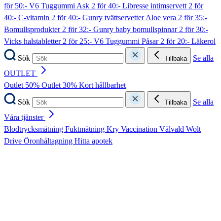
för 50:- V6 Tuggummi Ask
2 för 40:- Libresse intimservett
2 för
40:- C-vitamin
2 för 40:- Gunry tvättservetter Aloe vera
2 för 35:-
Bomullsprodukter
2 för 32:- Gunry baby bomullspinnar
2 för 30:-
Vicks halstabletter
2 för 25:- V6 Tuggummi Påsar
2 för 20:- Läkerol
Sök
Se alla
Tillbaka
OUTLET
Outlet 50%
Outlet 30%
Kort hållbarhet
Sök
Se alla
Tillbaka
Våra tjänster
Blodtrycksmätning
Fuktmätning
Kry
Vaccination
Välvald
Wolt
Drive
Öronhåltagning
Hitta apotek