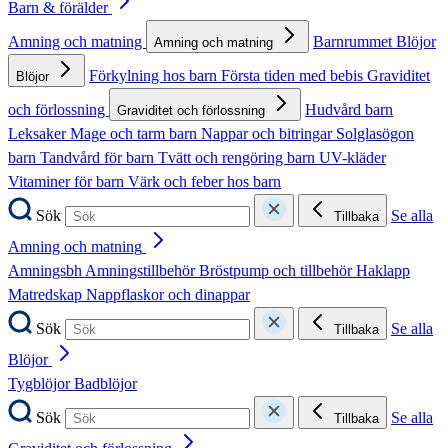
Barn & förälder
Amning och matning
Barnrummet
Blöjor
Amning och matning
Förkylning hos barn
Första tiden med bebis
Graviditet
Blöjor
och förlossning
Hudvård barn
Graviditet och förlossning
Leksaker
Mage och tarm barn
Nappar och bitringar
Solglasögon
barn
Tandvård för barn
Tvätt och rengöring barn
UV-kläder
Vitaminer för barn
Värk och feber hos barn
Sök
Se alla
Tillbaka
Amning och matning
Amningsbh
Amningstillbehör
Bröstpump och tillbehör
Haklapp
Matredskap
Nappflaskor och dinappar
Sök
Se alla
Tillbaka
Blöjor
Tygblöjor
Badblöjor
Sök
Se alla
Tillbaka