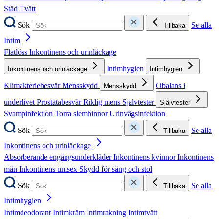
Städ
Tvätt
Sök
Se alla
Tillbaka
Intim
Flatlöss
Inkontinens och urinläckage
Intimhygien
Inkontinens och urinläckage
Intimhygien
Klimakteriebesvär
Mensskydd
Obalans i
Mensskydd
underlivet
Prostatabesvär
Riklig mens
Självtester
Självtester
Svampinfektion
Torra slemhinnor
Urinvägsinfektion
Sök
Se alla
Tillbaka
Inkontinens och urinläckage
Absorberande engångsunderkläder
Inkontinens kvinnor
Inkontinens
män
Inkontinens unisex
Skydd för säng och stol
Sök
Se alla
Tillbaka
Intimhygien
Intimdeodorant
Intimkräm
Intimrakning
Intimtvätt