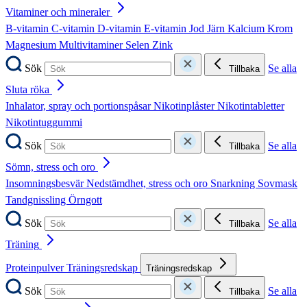
Vitaminer och mineraler
B-vitamin
C-vitamin
D-vitamin
E-vitamin
Jod
Järn
Kalcium
Krom
Magnesium
Multivitaminer
Selen
Zink
Sök
Se alla
Tillbaka
Sluta röka
Inhalator, spray och portionspåsar
Nikotinplåster
Nikotintabletter
Nikotintuggummi
Sök
Se alla
Tillbaka
Sömn, stress och oro
Insomningsbesvär
Nedstämdhet, stress och oro
Snarkning
Sovmask
Tandgnissling
Örngott
Sök
Se alla
Tillbaka
Träning
Proteinpulver
Träningsredskap
Träningsredskap
Sök
Se alla
Tillbaka