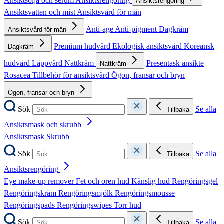
Ansiktsolja och serum
Ansiktsrengöring
Ansiktsrengöring
Ansiktsvatten och mist
Ansiktsvård för män
Anti-age
Anti-pigment
Dagkräm
Ansiktsvård för män
Premium hudvård
Ekologisk ansiktsvård
Koreansk
Dagkräm
hudvård
Läppvård
Nattkräm
Presentask ansikte
Nattkräm
Rosacea
Tillbehör för ansiktsvård
Ögon, fransar och bryn
Ögon, fransar och bryn
Sök
Se alla
Tillbaka
Ansiktsmask och skrubb
Ansiktsmask
Skrubb
Sök
Se alla
Tillbaka
Ansiktsrengöring
Eye make-up remover
Fet och oren hud
Känslig hud
Rengöringsgel
Rengöringskräm
Rengöringsmjölk
Rengöringsmousse
Rengöringspads
Rengöringswipes
Torr hud
Sök
Se alla
Tillbaka