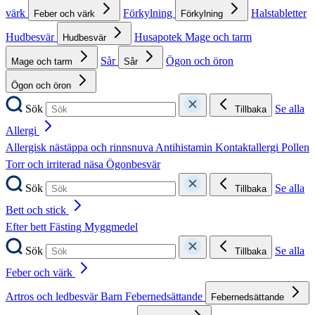
värk
Förkylning
Halstabletter
Feber och värk
Förkylning
Hudbesvär
Husapotek
Mage och tarm
Hudbesvär
Sår
Ögon och öron
Mage och tarm
Sår
Ögon och öron
Sök
Se alla
Tillbaka
Allergi
Allergisk nästäppa och rinnsnuva
Antihistamin
Kontaktallergi
Pollen
Torr och irriterad näsa
Ögonbesvär
Sök
Se alla
Tillbaka
Bett och stick
Efter bett
Fästing
Myggmedel
Sök
Se alla
Tillbaka
Feber och värk
Artros och ledbesvär
Barn
Febernedsättande
Febernedsättande