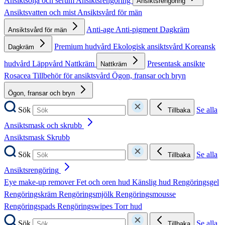
Ansiktsolja och serum
Ansiktsrengöring
Ansiktsrengöring
Ansiktsvatten och mist
Ansiktsvård för män
Anti-age
Anti-pigment
Dagkräm
Ansiktsvård för män
Premium hudvård
Ekologisk ansiktsvård
Koreansk
Dagkräm
hudvård
Läppvård
Nattkräm
Presentask ansikte
Nattkräm
Rosacea
Tillbehör för ansiktsvård
Ögon, fransar och bryn
Ögon, fransar och bryn
Sök
Se alla
Tillbaka
Ansiktsmask och skrubb
Ansiktsmask
Skrubb
Sök
Se alla
Tillbaka
Ansiktsrengöring
Eye make-up remover
Fet och oren hud
Känslig hud
Rengöringsgel
Rengöringskräm
Rengöringsmjölk
Rengöringsmousse
Rengöringspads
Rengöringswipes
Torr hud
Sök
Se alla
Tillbaka