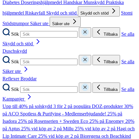
Diabetes
Doseringshjälpmedel
Handskar
Munskydd
Praktiska
hjälpmedel
Riskavfall
Skydd och stöd
Stomi
Skydd och stöd
Stödstrumpor
Säker ute
Säker ute
Sök
Se alla
Tillbaka
Skydd och stöd
Duschskydd
Sök
Se alla
Tillbaka
Säker ute
Reflexer
Broddar
Sök
Se alla
Tillbaka
Kampanjer
Upp till 40% på solskydd
3 för 2 på populära DOZ-produkter
30%
på ACO Spotless & Purifying - Medlemserbjudande!
25% på
Isadora
25% på Rosenserien + Sweden Eco
25% på Eneomey
20%
på Aptus
25% vid köp av 2 på Millu
25% vid köp av 2 på Hagi och
Lip Intimate Care
25% vid köp av 2 på Bioregena och Beachkind