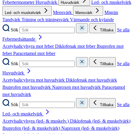
Febertermometer
Huvudvärk
Led- och muskelvärk
Huvudvärk
Mensvärk
Migrän
Led- och muskelvärk
Mensvärk
Tandvärk
Träning och träningsvärk
Värmande och kylande
Sök
Se alla
Tillbaka
Febernedsättande
Acetylsalicylsyra mot feber
Diklofenak mot feber
Ibuprofen mot
feber
Paracetamol mot feber
Sök
Se alla
Tillbaka
Huvudvärk
Acetylsalicylsyra mot huvudvärk
Diklofenak mot huvudvärk
Ibuprofen mot huvudvärk
Naproxen mot huvudvärk
Paracetamol
mot huvudvärk
Sök
Se alla
Tillbaka
Led- och muskelvärk
Acetylsalicylsyra (led- & muskelv.)
Diklofenak (led- & muskelvärk)
Ibuprofen (led- & muskelvärk)
Naproxen (led- & muskelvärk)