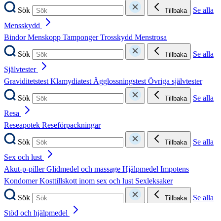
Sök
Se alla
Tillbaka
Mensskydd
Bindor
Menskopp
Tamponger
Trosskydd
Menstrosa
Sök
Se alla
Tillbaka
Självtester
Graviditetstest
Klamydiatest
Ägglossningstest
Övriga självtester
Sök
Se alla
Tillbaka
Resa
Reseapotek
Reseförpackningar
Sök
Se alla
Tillbaka
Sex och lust
Akut-p-piller
Glidmedel och massage
Hjälpmedel
Impotens
Kondomer
Kosttillskott inom sex och lust
Sexleksaker
Sök
Se alla
Tillbaka
Stöd och hjälpmedel