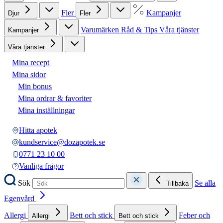
Fler
Kampanjer
Djur
Fler
Varumärken
Råd & Tips
Våra tjänster
Kampanjer
Våra tjänster
Mina recept
Mina sidor
Min bonus
Mina ordrar & favoriter
Mina inställningar
Hitta apotek
kundservice@dozapotek.se
0771 23 10 00
Vanliga frågor
Sök
Se alla
Tillbaka
Egenvård
Allergi
Bett och stick
Feber och
Allergi
Bett och stick