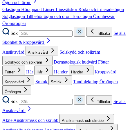
Ögon och öron
Glasögon
Hörapparat
Linser
Linsvätskor
Röda och irriterade ögon
Solglasögon
Tillbehör ögon och öron
Torra ögon
Öronbesvär
Öronproppar
Sök
Se alla
Tillbaka
Skönhet & kroppsvård
Ansiktsvård
Solskydd och solkräm
Ansiktsvård
Dermatologisk hudvård
Fötter
Solskydd och solkräm
Hår
Händer
Kroppsvård
Fötter
Hår
Händer
Smink
Tandblekning
Örhängen
Kroppsvård
Smink
Örhängen
Sök
Se alla
Tillbaka
Ansiktsvård
Akne
Ansiktsmask och skrubb
Ansiktsmask och skrubb