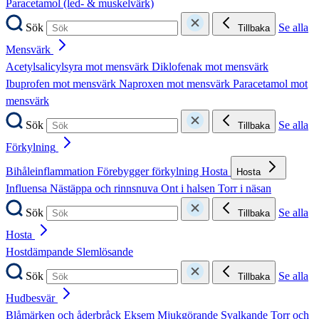
Paracetamol (led- & muskelvärk)
Sök
Se alla
Tillbaka
Mensvärk
Acetylsalicylsyra mot mensvärk
Diklofenak mot mensvärk
Ibuprofen mot mensvärk
Naproxen mot mensvärk
Paracetamol mot
mensvärk
Sök
Se alla
Tillbaka
Förkylning
Bihåleinflammation
Förebygger förkylning
Hosta
Hosta
Influensa
Nästäppa och rinnsnuva
Ont i halsen
Torr i näsan
Sök
Se alla
Tillbaka
Hosta
Hostdämpande
Slemlösande
Sök
Se alla
Tillbaka
Hudbesvär
Blåmärken och åderbråck
Eksem
Mjukgörande
Svalkande
Torr och