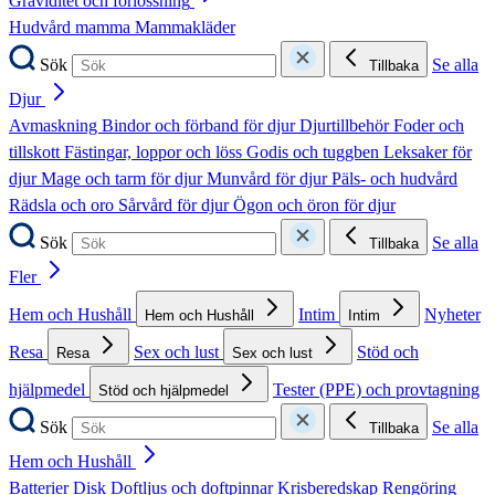
Graviditet och förlossning
Hudvård mamma
Mammakläder
Sök
Se alla
Tillbaka
Djur
Avmaskning
Bindor och förband för djur
Djurtillbehör
Foder och
tillskott
Fästingar, loppor och löss
Godis och tuggben
Leksaker för
djur
Mage och tarm för djur
Munvård för djur
Päls- och hudvård
Rädsla och oro
Sårvård för djur
Ögon och öron för djur
Sök
Se alla
Tillbaka
Fler
Hem och Hushåll
Intim
Nyheter
Hem och Hushåll
Intim
Resa
Sex och lust
Stöd och
Resa
Sex och lust
hjälpmedel
Tester (PPE) och provtagning
Stöd och hjälpmedel
Sök
Se alla
Tillbaka
Hem och Hushåll
Batterier
Disk
Doftljus och doftpinnar
Krisberedskap
Rengöring