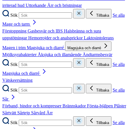
irriterad hud
Uttorkande
Ärr och bristningar
Sök
Se alla
Tillbaka
Mage och tarm
Förstoppning
Gasbesvär och IBS
Halsbränna och sura
uppstötningar
Hemorrojder och analsprickor
Laktosintolerans
Magen i trim
Magsjuka och diarré
Magsjuka och diarré
Mjölksyrabakterier
Åksjuka och illamående
Ändtarmsbesvär
Sök
Se alla
Tillbaka
Magsjuka och diarré
Vätskeersättning
Sök
Se alla
Tillbaka
Sår
Förband, bindor och kompresser
Brännskador
Första-hjälpen
Plåster
Sårtvätt
Sårtejp
Sårvård
Ärr
Sök
Se alla
Tillbaka