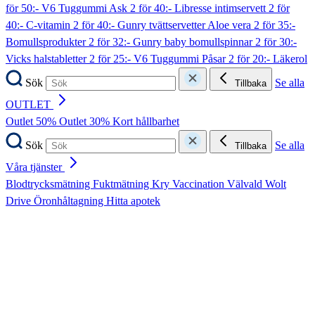
för 50:- V6 Tuggummi Ask
2 för 40:- Libresse intimservett
2 för
40:- C-vitamin
2 för 40:- Gunry tvättservetter Aloe vera
2 för 35:-
Bomullsprodukter
2 för 32:- Gunry baby bomullspinnar
2 för 30:-
Vicks halstabletter
2 för 25:- V6 Tuggummi Påsar
2 för 20:- Läkerol
Sök
Se alla
Tillbaka
OUTLET
Outlet 50%
Outlet 30%
Kort hållbarhet
Sök
Se alla
Tillbaka
Våra tjänster
Blodtrycksmätning
Fuktmätning
Kry
Vaccination
Välvald
Wolt
Drive
Öronhåltagning
Hitta apotek