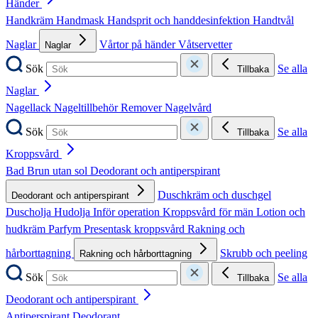
Händer
Handkräm
Handmask
Handsprit och handdesinfektion
Handtvål
Naglar
Vårtor på händer
Våtservetter
Naglar
Sök
Se alla
Tillbaka
Naglar
Nagellack
Nageltillbehör
Remover
Nagelvård
Sök
Se alla
Tillbaka
Kroppsvård
Bad
Brun utan sol
Deodorant och antiperspirant
Duschkräm och duschgel
Deodorant och antiperspirant
Duscholja
Hudolja
Inför operation
Kroppsvård för män
Lotion och
hudkräm
Parfym
Presentask kroppsvård
Rakning och
hårborttagning
Skrubb och peeling
Rakning och hårborttagning
Sök
Se alla
Tillbaka
Deodorant och antiperspirant
Antiperspirant
Deodorant