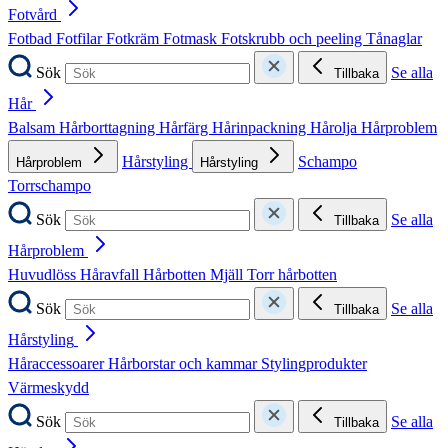
Fotvård
Fotbad
Fotfilar
Fotkräm
Fotmask
Fotskrubb och peeling
Tånaglar
Sök
Se alla
Tillbaka
Hår
Balsam
Hårborttagning
Hårfärg
Hårinpackning
Hårolja
Hårproblem
Hårstyling
Schampo
Hårproblem
Hårstyling
Torrschampo
Sök
Se alla
Tillbaka
Hårproblem
Huvudlöss
Håravfall
Hårbotten
Mjäll
Torr hårbotten
Sök
Se alla
Tillbaka
Hårstyling
Håraccessoarer
Hårborstar och kammar
Stylingprodukter
Värmeskydd
Sök
Se alla
Tillbaka