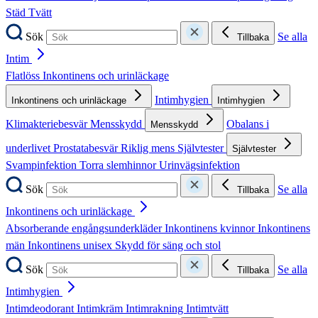
Städ
Tvätt
Sök
Se alla
Tillbaka
Intim
Flatlöss
Inkontinens och urinläckage
Intimhygien
Inkontinens och urinläckage
Intimhygien
Klimakteriebesvär
Mensskydd
Obalans i
Mensskydd
underlivet
Prostatabesvär
Riklig mens
Självtester
Självtester
Svampinfektion
Torra slemhinnor
Urinvägsinfektion
Sök
Se alla
Tillbaka
Inkontinens och urinläckage
Absorberande engångsunderkläder
Inkontinens kvinnor
Inkontinens
män
Inkontinens unisex
Skydd för säng och stol
Sök
Se alla
Tillbaka
Intimhygien
Intimdeodorant
Intimkräm
Intimrakning
Intimtvätt