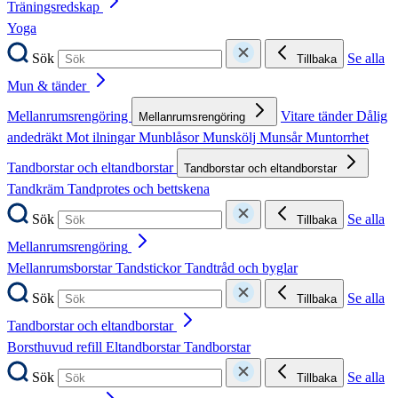
Träningsredskap
Yoga
Sök
Se alla
Tillbaka
Mun & tänder
Mellanrumsrengöring
Vitare tänder
Dålig
Mellanrumsrengöring
andedräkt
Mot ilningar
Munblåsor
Munskölj
Munsår
Muntorrhet
Tandborstar och eltandborstar
Tandborstar och eltandborstar
Tandkräm
Tandprotes och bettskena
Sök
Se alla
Tillbaka
Mellanrumsrengöring
Mellanrumsborstar
Tandstickor
Tandtråd och byglar
Sök
Se alla
Tillbaka
Tandborstar och eltandborstar
Borsthuvud refill
Eltandborstar
Tandborstar
Sök
Se alla
Tillbaka