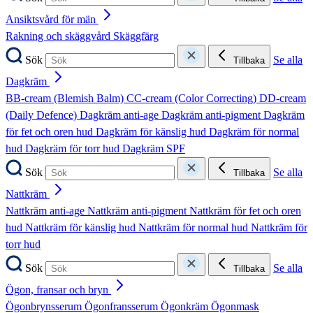
Ansiktsvård för män
Rakning och skäggvård
Skäggfärg
Sök
Se alla
Tillbaka
Dagkräm
BB-cream (Blemish Balm)
CC-cream (Color Correcting)
DD-cream
(Daily Defence)
Dagkräm anti-age
Dagkräm anti-pigment
Dagkräm
för fet och oren hud
Dagkräm för känslig hud
Dagkräm för normal
hud
Dagkräm för torr hud
Dagkräm SPF
Sök
Se alla
Tillbaka
Nattkräm
Nattkräm anti-age
Nattkräm anti-pigment
Nattkräm för fet och oren
hud
Nattkräm för känslig hud
Nattkräm för normal hud
Nattkräm för
torr hud
Sök
Se alla
Tillbaka
Ögon, fransar och bryn
Ögonbrynsserum
Ögonfransserum
Ögonkräm
Ögonmask