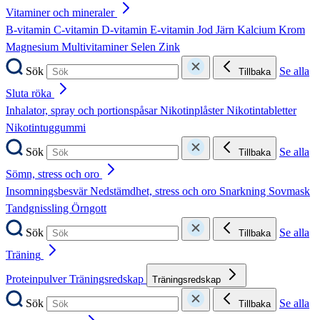
Vitaminer och mineraler
B-vitamin
C-vitamin
D-vitamin
E-vitamin
Jod
Järn
Kalcium
Krom
Magnesium
Multivitaminer
Selen
Zink
Sök
Se alla
Tillbaka
Sluta röka
Inhalator, spray och portionspåsar
Nikotinplåster
Nikotintabletter
Nikotintuggummi
Sök
Se alla
Tillbaka
Sömn, stress och oro
Insomningsbesvär
Nedstämdhet, stress och oro
Snarkning
Sovmask
Tandgnissling
Örngott
Sök
Se alla
Tillbaka
Träning
Proteinpulver
Träningsredskap
Träningsredskap
Sök
Se alla
Tillbaka