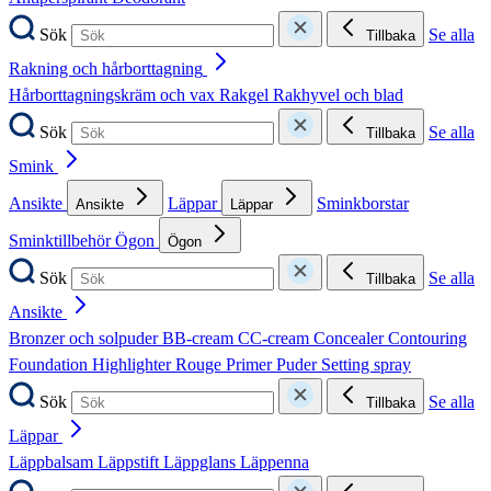
Sök
Se alla
Tillbaka
Rakning och hårborttagning
Hårborttagningskräm och vax
Rakgel
Rakhyvel och blad
Sök
Se alla
Tillbaka
Smink
Ansikte
Läppar
Sminkborstar
Ansikte
Läppar
Sminktillbehör
Ögon
Ögon
Sök
Se alla
Tillbaka
Ansikte
Bronzer och solpuder
BB-cream
CC-cream
Concealer
Contouring
Foundation
Highlighter
Rouge
Primer
Puder
Setting spray
Sök
Se alla
Tillbaka
Läppar
Läppbalsam
Läppstift
Läppglans
Läppenna