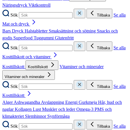
Näringsdryck
Viktkontroll
Sök
Se alla
Tillbaka
Mat och dryck
Bars
Dryck
Halstabletter
Smaksättning och sötning
Snacks och
godis
Superfood
Tuggummi
Glutenfritt
Sök
Se alla
Tillbaka
Kosttillskott och vitaminer
Kosttillskott
Vitaminer och mineraler
Kosttillskott
Vitaminer och mineraler
Sök
Se alla
Tillbaka
Kosttillskott
Alger
Ashwagandha
Avslappning
Energi
Gurkmeja
Hår, hud och
naglar
Kollagen
Lust
Muskler och leder
Omega-3
PMS och
klimakteriet
Slemhinnor
Synförmåga
Sök
Se alla
Tillbaka