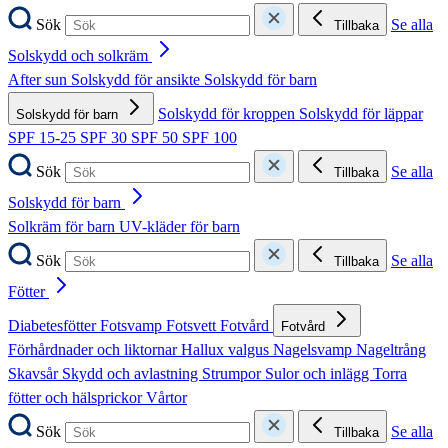
Sök
Se alla
Tillbaka
Solskydd och solkräm
After sun
Solskydd för ansikte
Solskydd för barn
Solskydd för kroppen
Solskydd för läppar
Solskydd för barn
SPF 15-25
SPF 30
SPF 50
SPF 100
Sök
Se alla
Tillbaka
Solskydd för barn
Solkräm för barn
UV-kläder för barn
Sök
Se alla
Tillbaka
Fötter
Diabetesfötter
Fotsvamp
Fotsvett
Fotvård
Fotvård
Förhårdnader och liktornar
Hallux valgus
Nagelsvamp
Nageltrång
Skavsår
Skydd och avlastning
Strumpor
Sulor och inlägg
Torra
fötter och hälsprickor
Vårtor
Sök
Se alla
Tillbaka