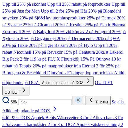
Upp till 25% på skönhet
Upp till 25% rabatt på fotprodukter
Upp till
25% på Just for Men
Upp till 2 för 25% på Hår
20% på Blomdahl
smycken
20% på Sjö&Hav utomhusprodukter
25% på Carmex
20%
på Systane
25% på Cicamed
20% på Kestine
25% på Elexir Pharma
Epsomsalt
20% på Baby foot
20% vid köp av 2 på Fungoral
20% på
Xylocain
20% på Geggamoja
20% på Dermaceutic
20% på Q+A
20% på Trixie
20% på Tiger Balsam
20% på Hylo
Upp till 20%
rabatt Nicotinell
15% på Revaxör
15% på Centaura
20kr/st Läkerol
Big Pack
2 för 119 kr på FLUX Flourskölj
15% På Otinova
10 kr
rabatt på Teppix
20% på magprodukter från Eternal
2 för 25% på
Bioregena & Beachkind
Djurvård - Fästingar, loppor och löss
Alltid
erbjudande på DOZ
OUTLET
Alltid erbjudande på DOZ
OUTLET
Sök
Se alla
Tillbaka
Alltid erbjudande på DOZ
6 för 99:- DOZ Apotek Bebis Våtservetter
3 för 2 Allevo bars
3 för
2 Salvequick barnplåster
2 för 85:- DOZ Apotek vätskeersättning
2