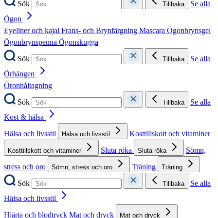
Sök
Se alla
Tillbaka
Ögon
Eyeliner och kajal
Frans- och Brynfärgning
Mascara
Ögonbrynsgel
Ögonbrynspenna
Ögonskugga
Sök
Se alla
Tillbaka
Örhängen
Öronhåltagning
Sök
Se alla
Tillbaka
Kost & hälsa
Hälsa och livsstil
Kosttillskott och vitaminer
Hälsa och livsstil
Sluta röka
Sömn,
Kosttillskott och vitaminer
Sluta röka
stress och oro
Träning
Sömn, stress och oro
Träning
Sök
Se alla
Tillbaka
Hälsa och livsstil
Hjärta och blodtryck
Mat och dryck
Mat och dryck