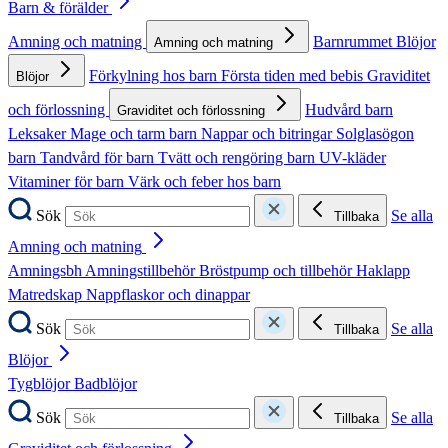
Barn & förälder
Amning och matning
Barnrummet
Blöjor
Amning och matning
Förkylning hos barn
Första tiden med bebis
Graviditet
Blöjor
och förlossning
Hudvård barn
Graviditet och förlossning
Leksaker
Mage och tarm barn
Nappar och bitringar
Solglasögon
barn
Tandvård för barn
Tvätt och rengöring barn
UV-kläder
Vitaminer för barn
Värk och feber hos barn
Sök
Se alla
Tillbaka
Amning och matning
Amningsbh
Amningstillbehör
Bröstpump och tillbehör
Haklapp
Matredskap
Nappflaskor och dinappar
Sök
Se alla
Tillbaka
Blöjor
Tygblöjor
Badblöjor
Sök
Se alla
Tillbaka