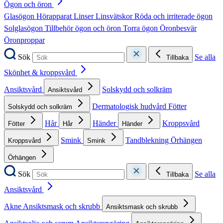
Ögon och öron
Glasögon
Hörapparat
Linser
Linsvätskor
Röda och irriterade ögon
Solglasögon
Tillbehör ögon och öron
Torra ögon
Öronbesvär
Öronproppar
Sök
Se alla
Tillbaka
Skönhet & kroppsvård
Ansiktsvård
Solskydd och solkräm
Ansiktsvård
Dermatologisk hudvård
Fötter
Solskydd och solkräm
Hår
Händer
Kroppsvård
Fötter
Hår
Händer
Smink
Tandblekning
Örhängen
Kroppsvård
Smink
Örhängen
Sök
Se alla
Tillbaka
Ansiktsvård
Akne
Ansiktsmask och skrubb
Ansiktsmask och skrubb