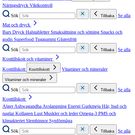
Näringsdryck
Viktkontroll
Sök
Se alla
Tillbaka
Mat och dryck
Bars
Dryck
Halstabletter
Smaksättning och sötning
Snacks och
godis
Superfood
Tuggummi
Glutenfritt
Sök
Se alla
Tillbaka
Kosttillskott och vitaminer
Kosttillskott
Vitaminer och mineraler
Kosttillskott
Vitaminer och mineraler
Sök
Se alla
Tillbaka
Kosttillskott
Alger
Ashwagandha
Avslappning
Energi
Gurkmeja
Hår, hud och
naglar
Kollagen
Lust
Muskler och leder
Omega-3
PMS och
klimakteriet
Slemhinnor
Synförmåga
Sök
Se alla
Tillbaka