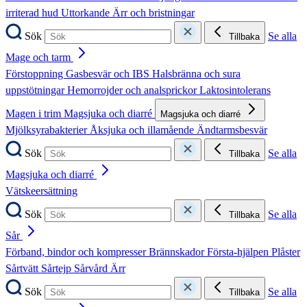
irriterad hud
Uttorkande
Ärr och bristningar
Sök
Se alla
Tillbaka
Mage och tarm
Förstoppning
Gasbesvär och IBS
Halsbränna och sura
uppstötningar
Hemorrojder och analsprickor
Laktosintolerans
Magen i trim
Magsjuka och diarré
Magsjuka och diarré
Mjölksyrabakterier
Åksjuka och illamående
Ändtarmsbesvär
Sök
Se alla
Tillbaka
Magsjuka och diarré
Vätskeersättning
Sök
Se alla
Tillbaka
Sår
Förband, bindor och kompresser
Brännskador
Första-hjälpen
Plåster
Sårtvätt
Sårtejp
Sårvård
Ärr
Sök
Se alla
Tillbaka