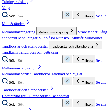
Träningsredskap
Yoga
Sök
Se alla
Tillbaka
Mun & tänder
Mellanrumsrengöring
Vitare tänder
Dålig
Mellanrumsrengöring
andedräkt
Mot ilningar
Munblåsor
Munskölj
Munsår
Muntorrhet
Tandborstar och eltandborstar
Tandborstar och eltandborstar
Tandkräm
Tandprotes och bettskena
Sök
Se alla
Tillbaka
Mellanrumsrengöring
Mellanrumsborstar
Tandstickor
Tandtråd och byglar
Sök
Se alla
Tillbaka
Tandborstar och eltandborstar
Borsthuvud refill
Eltandborstar
Tandborstar
Sök
Se alla
Tillbaka