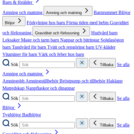
Barn & förälder
Amning och matning
Barnrummet
Blöjor
Amning och matning
Förkylning hos barn
Första tiden med bebis
Graviditet
Blöjor
och förlossning
Hudvård barn
Graviditet och förlossning
Leksaker
Mage och tarm barn
Nappar och bitringar
Solglasögon
barn
Tandvård för barn
Tvätt och rengöring barn
UV-kläder
Vitaminer för barn
Värk och feber hos barn
Sök
Se alla
Tillbaka
Amning och matning
Amningsbh
Amningstillbehör
Bröstpump och tillbehör
Haklapp
Matredskap
Nappflaskor och dinappar
Sök
Se alla
Tillbaka
Blöjor
Tygblöjor
Badblöjor
Sök
Se alla
Tillbaka