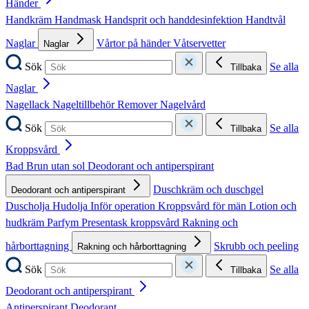
Händer
Handkräm
Handmask
Handsprit och handdesinfektion
Handtvål
Naglar
Vårtor på händer
Våtservetter
Naglar
Sök
Se alla
Tillbaka
Naglar
Nagellack
Nageltillbehör
Remover
Nagelvård
Sök
Se alla
Tillbaka
Kroppsvård
Bad
Brun utan sol
Deodorant och antiperspirant
Duschkräm och duschgel
Deodorant och antiperspirant
Duscholja
Hudolja
Inför operation
Kroppsvård för män
Lotion och
hudkräm
Parfym
Presentask kroppsvård
Rakning och
hårborttagning
Skrubb och peeling
Rakning och hårborttagning
Sök
Se alla
Tillbaka
Deodorant och antiperspirant
Antiperspirant
Deodorant