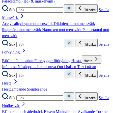
Paracetamol (led- & muskelvärk)
Sök
Se alla
Tillbaka
Mensvärk
Acetylsalicylsyra mot mensvärk
Diklofenak mot mensvärk
Ibuprofen mot mensvärk
Naproxen mot mensvärk
Paracetamol mot
mensvärk
Sök
Se alla
Tillbaka
Förkylning
Bihåleinflammation
Förebygger förkylning
Hosta
Hosta
Influensa
Nästäppa och rinnsnuva
Ont i halsen
Torr i näsan
Sök
Se alla
Tillbaka
Hosta
Hostdämpande
Slemlösande
Sök
Se alla
Tillbaka
Hudbesvär
Blåmärken och åderbråck
Eksem
Mjukgörande
Svalkande
Torr och