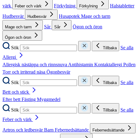
värk
Förkylning
Halstabletter
Feber och värk
Förkylning
Hudbesvär
Husapotek
Mage och tarm
Hudbesvär
Sår
Ögon och öron
Mage och tarm
Sår
Ögon och öron
Sök
Se alla
Tillbaka
Allergi
Allergisk nästäppa och rinnsnuva
Antihistamin
Kontaktallergi
Pollen
Torr och irriterad näsa
Ögonbesvär
Sök
Se alla
Tillbaka
Bett och stick
Efter bett
Fästing
Myggmedel
Sök
Se alla
Tillbaka
Feber och värk
Artros och ledbesvär
Barn
Febernedsättande
Febernedsättande