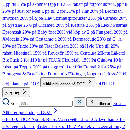
Upp till 25% på skönhet
Upp till 25% rabatt på fotprodukter
Upp till
25% på Just for Men
Upp till 2 för 25% på Hår
20% på Blomdahl
smycken
20% på Sjö&Hav utomhusprodukter
25% på Carmex
20%
på Systane
25% på Cicamed
20% på Kestine
25% på Elexir Pharma
Epsomsalt
20% på Baby foot
20% vid köp av 2 på Fungoral
20% på
Xylocain
20% på Geggamoja
20% på Dermaceutic
20% på Q+A
20% på Trixie
20% på Tiger Balsam
20% på Hylo
Upp till 20%
rabatt Nicotinell
15% på Revaxör
15% på Centaura
20kr/st Läkerol
Big Pack
2 för 119 kr på FLUX Flourskölj
15% På Otinova
10 kr
rabatt på Teppix
20% på magprodukter från Eternal
2 för 25% på
Bioregena & Beachkind
Djurvård - Fästingar, loppor och löss
Alltid
erbjudande på DOZ
OUTLET
Alltid erbjudande på DOZ
OUTLET
Sök
Se alla
Tillbaka
Alltid erbjudande på DOZ
6 för 99:- DOZ Apotek Bebis Våtservetter
3 för 2 Allevo bars
3 för
2 Salvequick barnplåster
2 för 85:- DOZ Apotek vätskeersättning
2