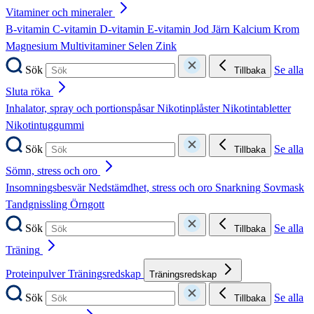
Vitaminer och mineraler
B-vitamin
C-vitamin
D-vitamin
E-vitamin
Jod
Järn
Kalcium
Krom
Magnesium
Multivitaminer
Selen
Zink
Sök
Se alla
Tillbaka
Sluta röka
Inhalator, spray och portionspåsar
Nikotinplåster
Nikotintabletter
Nikotintuggummi
Sök
Se alla
Tillbaka
Sömn, stress och oro
Insomningsbesvär
Nedstämdhet, stress och oro
Snarkning
Sovmask
Tandgnissling
Örngott
Sök
Se alla
Tillbaka
Träning
Proteinpulver
Träningsredskap
Träningsredskap
Sök
Se alla
Tillbaka