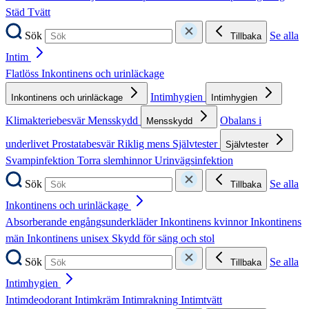
Städ
Tvätt
Sök
Se alla
Tillbaka
Intim
Flatlöss
Inkontinens och urinläckage
Intimhygien
Inkontinens och urinläckage
Intimhygien
Klimakteriebesvär
Mensskydd
Obalans i
Mensskydd
underlivet
Prostatabesvär
Riklig mens
Självtester
Självtester
Svampinfektion
Torra slemhinnor
Urinvägsinfektion
Sök
Se alla
Tillbaka
Inkontinens och urinläckage
Absorberande engångsunderkläder
Inkontinens kvinnor
Inkontinens
män
Inkontinens unisex
Skydd för säng och stol
Sök
Se alla
Tillbaka
Intimhygien
Intimdeodorant
Intimkräm
Intimrakning
Intimtvätt