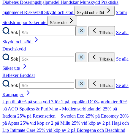
Diabetes
Doseringshjälpmedel
Handskar
Munskydd
Praktiska
hjälpmedel
Riskavfall
Skydd och stöd
Stomi
Skydd och stöd
Stödstrumpor
Säker ute
Säker ute
Sök
Se alla
Tillbaka
Skydd och stöd
Duschskydd
Sök
Se alla
Tillbaka
Säker ute
Reflexer
Broddar
Sök
Se alla
Tillbaka
Kampanjer
Upp till 40% på solskydd
3 för 2 på populära DOZ-produkter
30%
på ACO Spotless & Purifying - Medlemserbjudande!
25% på
Isadora
25% på Rosenserien + Sweden Eco
25% på Eneomey
20%
på Aptus
25% vid köp av 2 på Millu
25% vid köp av 2 på Hagi och
Lip Intimate Care
25% vid köp av 2 på Bioregena och Beachkind