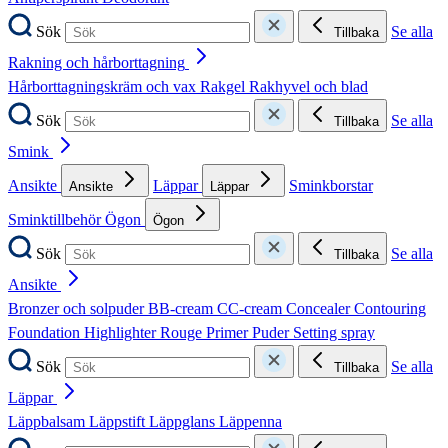
Sök
Se alla
Tillbaka
Rakning och hårborttagning
Hårborttagningskräm och vax
Rakgel
Rakhyvel och blad
Sök
Se alla
Tillbaka
Smink
Ansikte
Läppar
Sminkborstar
Ansikte
Läppar
Sminktillbehör
Ögon
Ögon
Sök
Se alla
Tillbaka
Ansikte
Bronzer och solpuder
BB-cream
CC-cream
Concealer
Contouring
Foundation
Highlighter
Rouge
Primer
Puder
Setting spray
Sök
Se alla
Tillbaka
Läppar
Läppbalsam
Läppstift
Läppglans
Läppenna