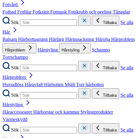
Fotvård
Fotbad
Fotfilar
Fotkräm
Fotmask
Fotskrubb och peeling
Tånaglar
Sök
Se alla
Tillbaka
Hår
Balsam
Hårborttagning
Hårfärg
Hårinpackning
Hårolja
Hårproblem
Hårstyling
Schampo
Hårproblem
Hårstyling
Torrschampo
Sök
Se alla
Tillbaka
Hårproblem
Huvudlöss
Håravfall
Hårbotten
Mjäll
Torr hårbotten
Sök
Se alla
Tillbaka
Hårstyling
Håraccessoarer
Hårborstar och kammar
Stylingprodukter
Värmeskydd
Sök
Se alla
Tillbaka