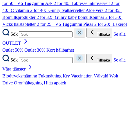
för 50:- V6 Tuggummi Ask
2 för 40:- Libresse intimservett
2 för
40:- C-vitamin
2 för 40:- Gunry tvättservetter Aloe vera
2 för 35:-
Bomullsprodukter
2 för 32:- Gunry baby bomullspinnar
2 för 30:-
Vicks halstabletter
2 för 25:- V6 Tuggummi Påsar
2 för 20:- Läkerol
Sök
Se alla
Tillbaka
OUTLET
Outlet 50%
Outlet 30%
Kort hållbarhet
Sök
Se alla
Tillbaka
Våra tjänster
Blodtrycksmätning
Fuktmätning
Kry
Vaccination
Välvald
Wolt
Drive
Öronhåltagning
Hitta apotek