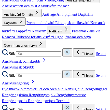
Ansiktsolja och serum
Ansiktsrengöring
Ansiktsrengöring
Ansiktsvatten och mist
Ansiktsvård för män
Anti-age
Anti-pigment
Dagkräm
Ansiktsvård för män
Premium hudvård
Ekologisk ansiktsvård
Koreansk
Dagkräm
hudvård
Läppvård
Nattkräm
Presentask ansikte
Nattkräm
Rosacea
Tillbehör för ansiktsvård
Ögon, fransar och bryn
Ögon, fransar och bryn
Sök
Se alla
Tillbaka
Ansiktsmask och skrubb
Ansiktsmask
Skrubb
Sök
Se alla
Tillbaka
Ansiktsrengöring
Eye make-up remover
Fet och oren hud
Känslig hud
Rengöringsgel
Rengöringskräm
Rengöringsmjölk
Rengöringsmousse
Rengöringspads
Rengöringswipes
Torr hud
Sök
Se alla
Tillbaka