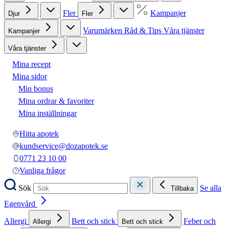
Fler
Kampanjer
Djur
Fler
Varumärken
Råd & Tips
Våra tjänster
Kampanjer
Våra tjänster
Mina recept
Mina sidor
Min bonus
Mina ordrar & favoriter
Mina inställningar
Hitta apotek
kundservice@dozapotek.se
0771 23 10 00
Vanliga frågor
Sök
Se alla
Tillbaka
Egenvård
Allergi
Bett och stick
Feber och
Allergi
Bett och stick