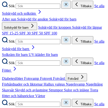
Sök
Se alla
Tillbaka
Solskydd och solkräm
After sun
Solskydd för ansikte
Solskydd för barn
Solskydd för kroppen
Solskydd för läppar
Solskydd för barn
SPF 15-25
SPF 30
SPF 50
SPF 100
Sök
Se alla
Tillbaka
Solskydd för barn
Solkräm för barn
UV-kläder för barn
Sök
Se alla
Tillbaka
Fötter
Diabetesfötter
Fotsvamp
Fotsvett
Fotvård
Fotvård
Förhårdnader och liktornar
Hallux valgus
Nagelsvamp
Nageltrång
Skavsår
Skydd och avlastning
Strumpor
Sulor och inlägg
Torra
fötter och hälsprickor
Vårtor
Sök
Se alla
Tillbaka