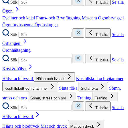
Sök
Se alla
Tillbaka
Ögon
Eyeliner och kajal
Frans- och Brynfärgning
Mascara
Ögonbrynsgel
Ögonbrynspenna
Ögonskugga
Sök
Se alla
Tillbaka
Örhängen
Öronhåltagning
Sök
Se alla
Tillbaka
Kost & hälsa
Hälsa och livsstil
Kosttillskott och vitaminer
Hälsa och livsstil
Sluta röka
Sömn,
Kosttillskott och vitaminer
Sluta röka
stress och oro
Träning
Sömn, stress och oro
Träning
Sök
Se alla
Tillbaka
Hälsa och livsstil
Hjärta och blodtryck
Mat och dryck
Mat och dryck