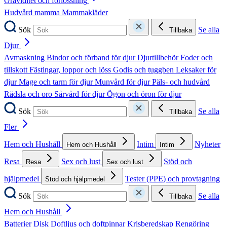
Graviditet och förlossning
Hudvård mamma
Mammakläder
Sök
Se alla
Tillbaka
Djur
Avmaskning
Bindor och förband för djur
Djurtillbehör
Foder och
tillskott
Fästingar, loppor och löss
Godis och tuggben
Leksaker för
djur
Mage och tarm för djur
Munvård för djur
Päls- och hudvård
Rädsla och oro
Sårvård för djur
Ögon och öron för djur
Sök
Se alla
Tillbaka
Fler
Hem och Hushåll
Intim
Nyheter
Hem och Hushåll
Intim
Resa
Sex och lust
Stöd och
Resa
Sex och lust
hjälpmedel
Tester (PPE) och provtagning
Stöd och hjälpmedel
Sök
Se alla
Tillbaka
Hem och Hushåll
Batterier
Disk
Doftljus och doftpinnar
Krisberedskap
Rengöring