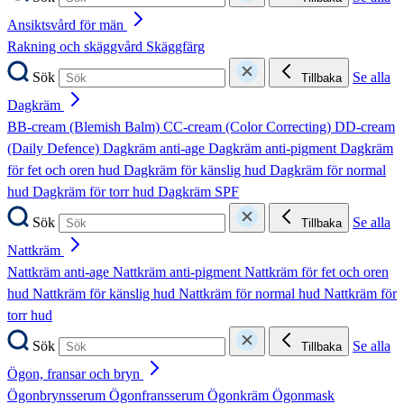
Ansiktsvård för män
Rakning och skäggvård
Skäggfärg
Sök
Se alla
Tillbaka
Dagkräm
BB-cream (Blemish Balm)
CC-cream (Color Correcting)
DD-cream
(Daily Defence)
Dagkräm anti-age
Dagkräm anti-pigment
Dagkräm
för fet och oren hud
Dagkräm för känslig hud
Dagkräm för normal
hud
Dagkräm för torr hud
Dagkräm SPF
Sök
Se alla
Tillbaka
Nattkräm
Nattkräm anti-age
Nattkräm anti-pigment
Nattkräm för fet och oren
hud
Nattkräm för känslig hud
Nattkräm för normal hud
Nattkräm för
torr hud
Sök
Se alla
Tillbaka
Ögon, fransar och bryn
Ögonbrynsserum
Ögonfransserum
Ögonkräm
Ögonmask