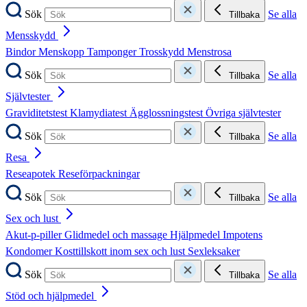
Sök
Se alla
Tillbaka
Mensskydd
Bindor
Menskopp
Tamponger
Trosskydd
Menstrosa
Sök
Se alla
Tillbaka
Självtester
Graviditetstest
Klamydiatest
Ägglossningstest
Övriga självtester
Sök
Se alla
Tillbaka
Resa
Reseapotek
Reseförpackningar
Sök
Se alla
Tillbaka
Sex och lust
Akut-p-piller
Glidmedel och massage
Hjälpmedel
Impotens
Kondomer
Kosttillskott inom sex och lust
Sexleksaker
Sök
Se alla
Tillbaka
Stöd och hjälpmedel