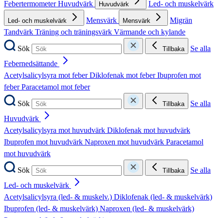
Febertermometer
Huvudvärk
Led- och muskelvärk
Huvudvärk
Mensvärk
Migrän
Led- och muskelvärk
Mensvärk
Tandvärk
Träning och träningsvärk
Värmande och kylande
Sök
Se alla
Tillbaka
Febernedsättande
Acetylsalicylsyra mot feber
Diklofenak mot feber
Ibuprofen mot
feber
Paracetamol mot feber
Sök
Se alla
Tillbaka
Huvudvärk
Acetylsalicylsyra mot huvudvärk
Diklofenak mot huvudvärk
Ibuprofen mot huvudvärk
Naproxen mot huvudvärk
Paracetamol
mot huvudvärk
Sök
Se alla
Tillbaka
Led- och muskelvärk
Acetylsalicylsyra (led- & muskelv.)
Diklofenak (led- & muskelvärk)
Ibuprofen (led- & muskelvärk)
Naproxen (led- & muskelvärk)