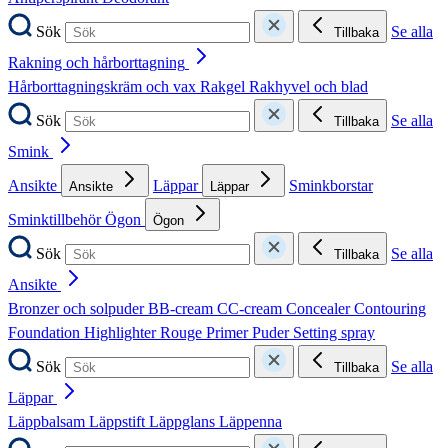
Sök
Se alla
Tillbaka
Rakning och hårborttagning
Hårborttagningskräm och vax
Rakgel
Rakhyvel och blad
Sök
Se alla
Tillbaka
Smink
Ansikte
Läppar
Sminkborstar
Ansikte
Läppar
Sminktillbehör
Ögon
Ögon
Sök
Se alla
Tillbaka
Ansikte
Bronzer och solpuder
BB-cream
CC-cream
Concealer
Contouring
Foundation
Highlighter
Rouge
Primer
Puder
Setting spray
Sök
Se alla
Tillbaka
Läppar
Läppbalsam
Läppstift
Läppglans
Läppenna