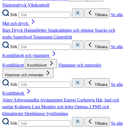
Näringsdryck
Viktkontroll
Sök
Se alla
Tillbaka
Mat och dryck
Bars
Dryck
Halstabletter
Smaksättning och sötning
Snacks och
godis
Superfood
Tuggummi
Glutenfritt
Sök
Se alla
Tillbaka
Kosttillskott och vitaminer
Kosttillskott
Vitaminer och mineraler
Kosttillskott
Vitaminer och mineraler
Sök
Se alla
Tillbaka
Kosttillskott
Alger
Ashwagandha
Avslappning
Energi
Gurkmeja
Hår, hud och
naglar
Kollagen
Lust
Muskler och leder
Omega-3
PMS och
klimakteriet
Slemhinnor
Synförmåga
Sök
Se alla
Tillbaka