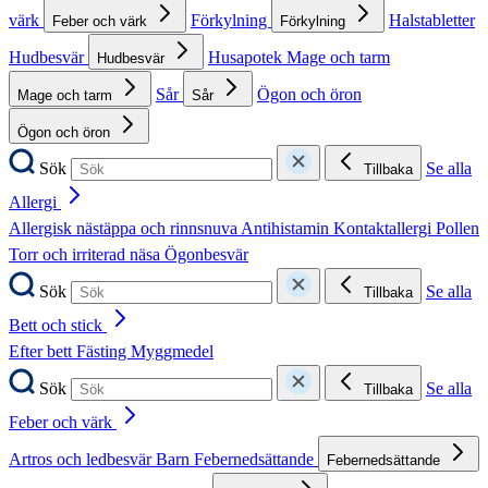
värk
Förkylning
Halstabletter
Feber och värk
Förkylning
Hudbesvär
Husapotek
Mage och tarm
Hudbesvär
Sår
Ögon och öron
Mage och tarm
Sår
Ögon och öron
Sök
Se alla
Tillbaka
Allergi
Allergisk nästäppa och rinnsnuva
Antihistamin
Kontaktallergi
Pollen
Torr och irriterad näsa
Ögonbesvär
Sök
Se alla
Tillbaka
Bett och stick
Efter bett
Fästing
Myggmedel
Sök
Se alla
Tillbaka
Feber och värk
Artros och ledbesvär
Barn
Febernedsättande
Febernedsättande