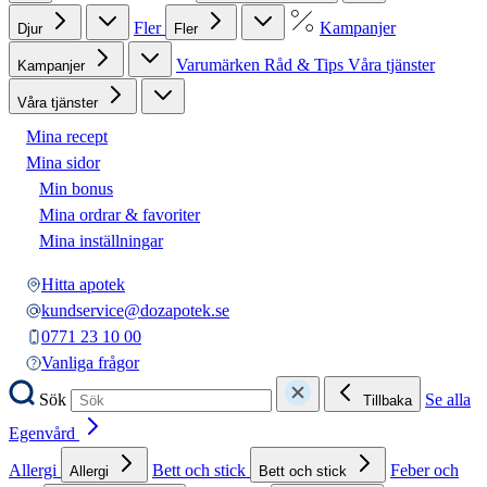
Fler
Kampanjer
Djur
Fler
Varumärken
Råd & Tips
Våra tjänster
Kampanjer
Våra tjänster
Mina recept
Mina sidor
Min bonus
Mina ordrar & favoriter
Mina inställningar
Hitta apotek
kundservice@dozapotek.se
0771 23 10 00
Vanliga frågor
Sök
Se alla
Tillbaka
Egenvård
Allergi
Bett och stick
Feber och
Allergi
Bett och stick