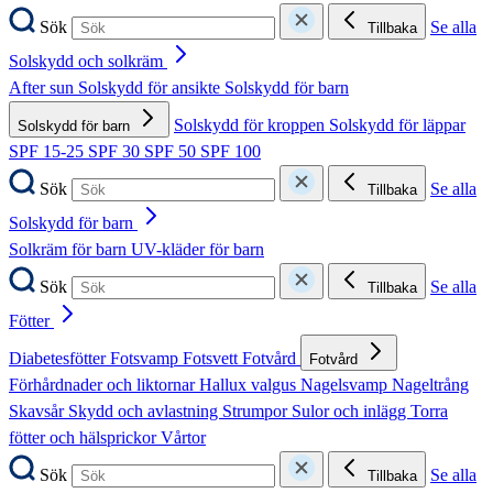
Sök
Se alla
Tillbaka
Solskydd och solkräm
After sun
Solskydd för ansikte
Solskydd för barn
Solskydd för kroppen
Solskydd för läppar
Solskydd för barn
SPF 15-25
SPF 30
SPF 50
SPF 100
Sök
Se alla
Tillbaka
Solskydd för barn
Solkräm för barn
UV-kläder för barn
Sök
Se alla
Tillbaka
Fötter
Diabetesfötter
Fotsvamp
Fotsvett
Fotvård
Fotvård
Förhårdnader och liktornar
Hallux valgus
Nagelsvamp
Nageltrång
Skavsår
Skydd och avlastning
Strumpor
Sulor och inlägg
Torra
fötter och hälsprickor
Vårtor
Sök
Se alla
Tillbaka