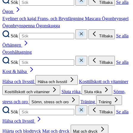
Sök
Se alla
Tillbaka
Ögon
Eyeliner och kajal
Frans- och Brynfärgning
Mascara
Ögonbrynsgel
Ögonbrynspenna
Ögonskugga
Sök
Se alla
Tillbaka
Örhängen
Öronhåltagning
Sök
Se alla
Tillbaka
Kost & hälsa
Hälsa och livsstil
Kosttillskott och vitaminer
Hälsa och livsstil
Sluta röka
Sömn,
Kosttillskott och vitaminer
Sluta röka
stress och oro
Träning
Sömn, stress och oro
Träning
Sök
Se alla
Tillbaka
Hälsa och livsstil
Hjärta och blodtryck
Mat och dryck
Mat och dryck