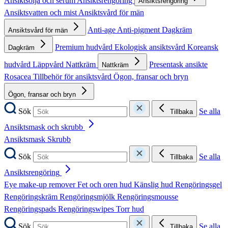
Ansiktsolja och serum
Ansiktsrengöring
Ansiktsrengöring
Ansiktsvatten och mist
Ansiktsvård för män
Anti-age
Anti-pigment
Dagkräm
Ansiktsvård för män
Premium hudvård
Ekologisk ansiktsvård
Koreansk
Dagkräm
hudvård
Läppvård
Nattkräm
Presentask ansikte
Nattkräm
Rosacea
Tillbehör för ansiktsvård
Ögon, fransar och bryn
Ögon, fransar och bryn
Sök
Se alla
Tillbaka
Ansiktsmask och skrubb
Ansiktsmask
Skrubb
Sök
Se alla
Tillbaka
Ansiktsrengöring
Eye make-up remover
Fet och oren hud
Känslig hud
Rengöringsgel
Rengöringskräm
Rengöringsmjölk
Rengöringsmousse
Rengöringspads
Rengöringswipes
Torr hud
Sök
Se alla
Tillbaka