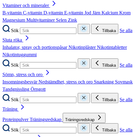
Vitaminer och mineraler
B-vitamin
C-vitamin
D-vitamin
E-vitamin
Jod
Järn
Kalcium
Krom
Magnesium
Multivitaminer
Selen
Zink
Sök
Se alla
Tillbaka
Sluta röka
Inhalator, spray och portionspåsar
Nikotinplåster
Nikotintabletter
Nikotintuggummi
Sök
Se alla
Tillbaka
Sömn, stress och oro
Insomningsbesvär
Nedstämdhet, stress och oro
Snarkning
Sovmask
Tandgnissling
Örngott
Sök
Se alla
Tillbaka
Träning
Proteinpulver
Träningsredskap
Träningsredskap
Sök
Se alla
Tillbaka