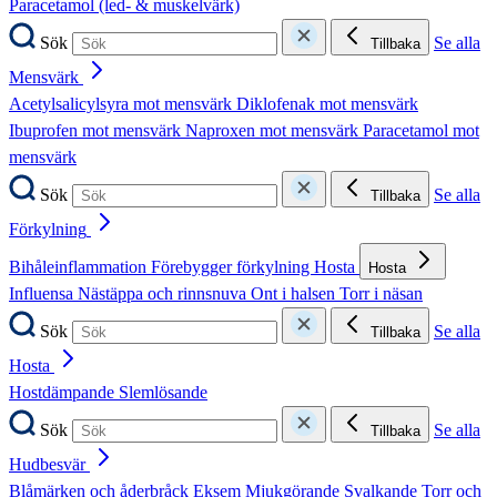
Paracetamol (led- & muskelvärk)
Sök
Se alla
Tillbaka
Mensvärk
Acetylsalicylsyra mot mensvärk
Diklofenak mot mensvärk
Ibuprofen mot mensvärk
Naproxen mot mensvärk
Paracetamol mot
mensvärk
Sök
Se alla
Tillbaka
Förkylning
Bihåleinflammation
Förebygger förkylning
Hosta
Hosta
Influensa
Nästäppa och rinnsnuva
Ont i halsen
Torr i näsan
Sök
Se alla
Tillbaka
Hosta
Hostdämpande
Slemlösande
Sök
Se alla
Tillbaka
Hudbesvär
Blåmärken och åderbråck
Eksem
Mjukgörande
Svalkande
Torr och