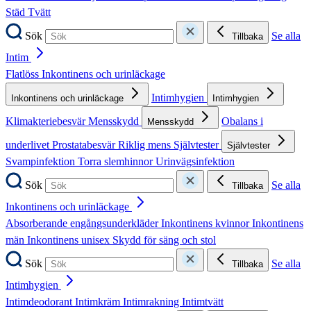
Städ
Tvätt
Sök
Se alla
Tillbaka
Intim
Flatlöss
Inkontinens och urinläckage
Intimhygien
Inkontinens och urinläckage
Intimhygien
Klimakteriebesvär
Mensskydd
Obalans i
Mensskydd
underlivet
Prostatabesvär
Riklig mens
Självtester
Självtester
Svampinfektion
Torra slemhinnor
Urinvägsinfektion
Sök
Se alla
Tillbaka
Inkontinens och urinläckage
Absorberande engångsunderkläder
Inkontinens kvinnor
Inkontinens
män
Inkontinens unisex
Skydd för säng och stol
Sök
Se alla
Tillbaka
Intimhygien
Intimdeodorant
Intimkräm
Intimrakning
Intimtvätt