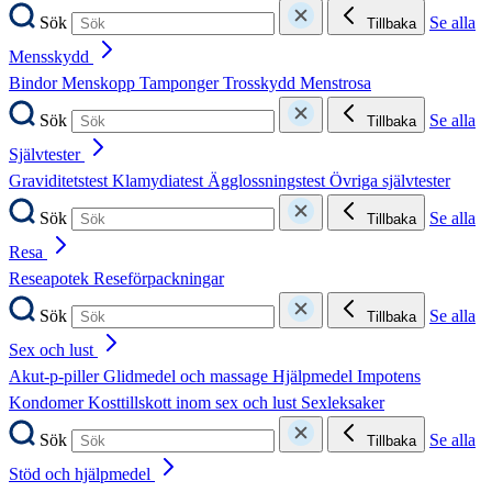
Sök
Se alla
Tillbaka
Mensskydd
Bindor
Menskopp
Tamponger
Trosskydd
Menstrosa
Sök
Se alla
Tillbaka
Självtester
Graviditetstest
Klamydiatest
Ägglossningstest
Övriga självtester
Sök
Se alla
Tillbaka
Resa
Reseapotek
Reseförpackningar
Sök
Se alla
Tillbaka
Sex och lust
Akut-p-piller
Glidmedel och massage
Hjälpmedel
Impotens
Kondomer
Kosttillskott inom sex och lust
Sexleksaker
Sök
Se alla
Tillbaka
Stöd och hjälpmedel