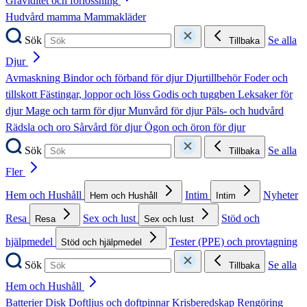
Graviditet och förlossning
Hudvård mamma
Mammakläder
Sök
Se alla
Tillbaka
Djur
Avmaskning
Bindor och förband för djur
Djurtillbehör
Foder och
tillskott
Fästingar, loppor och löss
Godis och tuggben
Leksaker för
djur
Mage och tarm för djur
Munvård för djur
Päls- och hudvård
Rädsla och oro
Sårvård för djur
Ögon och öron för djur
Sök
Se alla
Tillbaka
Fler
Hem och Hushåll
Intim
Nyheter
Hem och Hushåll
Intim
Resa
Sex och lust
Stöd och
Resa
Sex och lust
hjälpmedel
Tester (PPE) och provtagning
Stöd och hjälpmedel
Sök
Se alla
Tillbaka
Hem och Hushåll
Batterier
Disk
Doftljus och doftpinnar
Krisberedskap
Rengöring