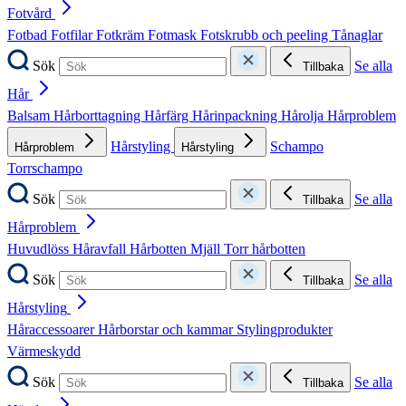
Fotvård
Fotbad
Fotfilar
Fotkräm
Fotmask
Fotskrubb och peeling
Tånaglar
Sök
Se alla
Tillbaka
Hår
Balsam
Hårborttagning
Hårfärg
Hårinpackning
Hårolja
Hårproblem
Hårstyling
Schampo
Hårproblem
Hårstyling
Torrschampo
Sök
Se alla
Tillbaka
Hårproblem
Huvudlöss
Håravfall
Hårbotten
Mjäll
Torr hårbotten
Sök
Se alla
Tillbaka
Hårstyling
Håraccessoarer
Hårborstar och kammar
Stylingprodukter
Värmeskydd
Sök
Se alla
Tillbaka