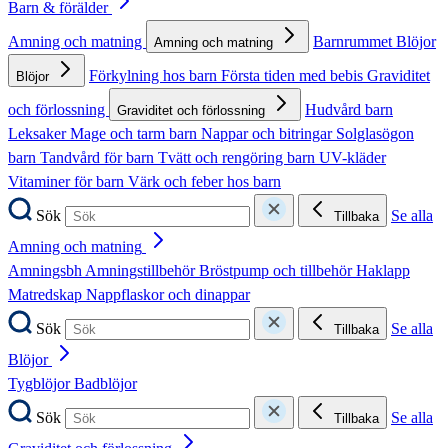
Barn & förälder
Amning och matning
Barnrummet
Blöjor
Amning och matning
Förkylning hos barn
Första tiden med bebis
Graviditet
Blöjor
och förlossning
Hudvård barn
Graviditet och förlossning
Leksaker
Mage och tarm barn
Nappar och bitringar
Solglasögon
barn
Tandvård för barn
Tvätt och rengöring barn
UV-kläder
Vitaminer för barn
Värk och feber hos barn
Sök
Se alla
Tillbaka
Amning och matning
Amningsbh
Amningstillbehör
Bröstpump och tillbehör
Haklapp
Matredskap
Nappflaskor och dinappar
Sök
Se alla
Tillbaka
Blöjor
Tygblöjor
Badblöjor
Sök
Se alla
Tillbaka