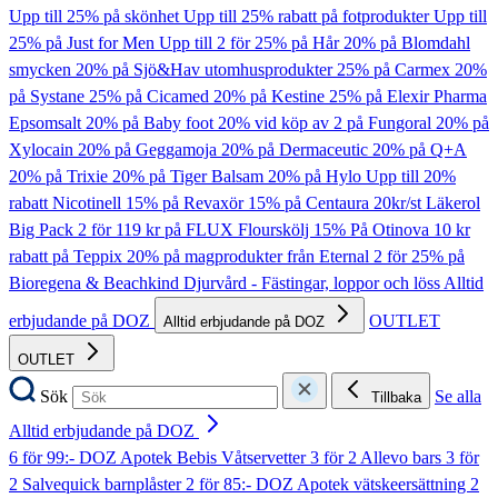
Upp till 25% på skönhet
Upp till 25% rabatt på fotprodukter
Upp till
25% på Just for Men
Upp till 2 för 25% på Hår
20% på Blomdahl
smycken
20% på Sjö&Hav utomhusprodukter
25% på Carmex
20%
på Systane
25% på Cicamed
20% på Kestine
25% på Elexir Pharma
Epsomsalt
20% på Baby foot
20% vid köp av 2 på Fungoral
20% på
Xylocain
20% på Geggamoja
20% på Dermaceutic
20% på Q+A
20% på Trixie
20% på Tiger Balsam
20% på Hylo
Upp till 20%
rabatt Nicotinell
15% på Revaxör
15% på Centaura
20kr/st Läkerol
Big Pack
2 för 119 kr på FLUX Flourskölj
15% På Otinova
10 kr
rabatt på Teppix
20% på magprodukter från Eternal
2 för 25% på
Bioregena & Beachkind
Djurvård - Fästingar, loppor och löss
Alltid
erbjudande på DOZ
OUTLET
Alltid erbjudande på DOZ
OUTLET
Sök
Se alla
Tillbaka
Alltid erbjudande på DOZ
6 för 99:- DOZ Apotek Bebis Våtservetter
3 för 2 Allevo bars
3 för
2 Salvequick barnplåster
2 för 85:- DOZ Apotek vätskeersättning
2