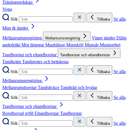
Träningsredskap
Yoga
Sök
Se alla
Tillbaka
Mun & tänder
Mellanrumsrengöring
Vitare tänder
Dålig
Mellanrumsrengöring
andedräkt
Mot ilningar
Munblåsor
Munskölj
Munsår
Muntorrhet
Tandborstar och eltandborstar
Tandborstar och eltandborstar
Tandkräm
Tandprotes och bettskena
Sök
Se alla
Tillbaka
Mellanrumsrengöring
Mellanrumsborstar
Tandstickor
Tandtråd och byglar
Sök
Se alla
Tillbaka
Tandborstar och eltandborstar
Borsthuvud refill
Eltandborstar
Tandborstar
Sök
Se alla
Tillbaka