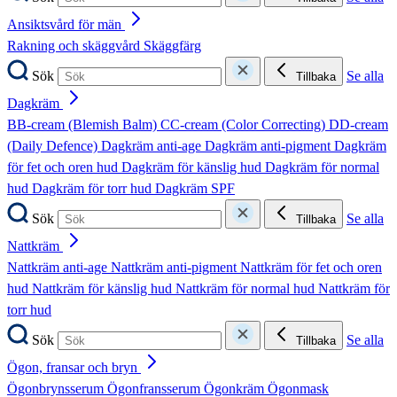
Ansiktsvård för män
Rakning och skäggvård
Skäggfärg
Sök
Se alla
Tillbaka
Dagkräm
BB-cream (Blemish Balm)
CC-cream (Color Correcting)
DD-cream
(Daily Defence)
Dagkräm anti-age
Dagkräm anti-pigment
Dagkräm
för fet och oren hud
Dagkräm för känslig hud
Dagkräm för normal
hud
Dagkräm för torr hud
Dagkräm SPF
Sök
Se alla
Tillbaka
Nattkräm
Nattkräm anti-age
Nattkräm anti-pigment
Nattkräm för fet och oren
hud
Nattkräm för känslig hud
Nattkräm för normal hud
Nattkräm för
torr hud
Sök
Se alla
Tillbaka
Ögon, fransar och bryn
Ögonbrynsserum
Ögonfransserum
Ögonkräm
Ögonmask