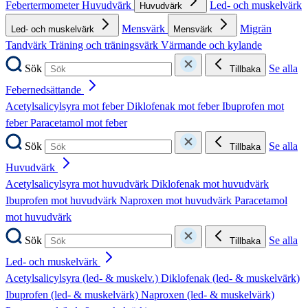
Febertermometer
Huvudvärk
Led- och muskelvärk
Huvudvärk
Mensvärk
Migrän
Led- och muskelvärk
Mensvärk
Tandvärk
Träning och träningsvärk
Värmande och kylande
Sök
Se alla
Tillbaka
Febernedsättande
Acetylsalicylsyra mot feber
Diklofenak mot feber
Ibuprofen mot
feber
Paracetamol mot feber
Sök
Se alla
Tillbaka
Huvudvärk
Acetylsalicylsyra mot huvudvärk
Diklofenak mot huvudvärk
Ibuprofen mot huvudvärk
Naproxen mot huvudvärk
Paracetamol
mot huvudvärk
Sök
Se alla
Tillbaka
Led- och muskelvärk
Acetylsalicylsyra (led- & muskelv.)
Diklofenak (led- & muskelvärk)
Ibuprofen (led- & muskelvärk)
Naproxen (led- & muskelvärk)