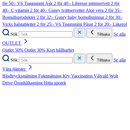
för 50:- V6 Tuggummi Ask
2 för 40:- Libresse intimservett
2 för
40:- C-vitamin
2 för 40:- Gunry tvättservetter Aloe vera
2 för 35:-
Bomullsprodukter
2 för 32:- Gunry baby bomullspinnar
2 för 30:-
Vicks halstabletter
2 för 25:- V6 Tuggummi Påsar
2 för 20:- Läkerol
Sök
Se alla
Tillbaka
OUTLET
Outlet 50%
Outlet 30%
Kort hållbarhet
Sök
Se alla
Tillbaka
Våra tjänster
Blodtrycksmätning
Fuktmätning
Kry
Vaccination
Välvald
Wolt
Drive
Öronhåltagning
Hitta apotek