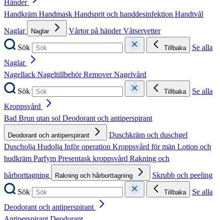
Händer
Handkräm
Handmask
Handsprit och handdesinfektion
Handtvål
Naglar
Vårtor på händer
Våtservetter
Naglar
Sök
Se alla
Tillbaka
Naglar
Nagellack
Nageltillbehör
Remover
Nagelvård
Sök
Se alla
Tillbaka
Kroppsvård
Bad
Brun utan sol
Deodorant och antiperspirant
Duschkräm och duschgel
Deodorant och antiperspirant
Duscholja
Hudolja
Inför operation
Kroppsvård för män
Lotion och
hudkräm
Parfym
Presentask kroppsvård
Rakning och
hårborttagning
Skrubb och peeling
Rakning och hårborttagning
Sök
Se alla
Tillbaka
Deodorant och antiperspirant
Antiperspirant
Deodorant