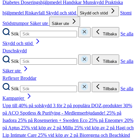
Diabetes
Doseringshjälpmedel
Handskar
Munskydd
Praktiska
hjälpmedel
Riskavfall
Skydd och stöd
Stomi
Skydd och stöd
Stödstrumpor
Säker ute
Säker ute
Sök
Se alla
Tillbaka
Skydd och stöd
Duschskydd
Sök
Se alla
Tillbaka
Säker ute
Reflexer
Broddar
Sök
Se alla
Tillbaka
Kampanjer
Upp till 40% på solskydd
3 för 2 på populära DOZ-produkter
30%
på ACO Spotless & Purifying - Medlemserbjudande!
25% på
Isadora
25% på Rosenserien + Sweden Eco
25% på Eneomey
20%
på Aptus
25% vid köp av 2 på Millu
25% vid köp av 2 på Hagi och
Lip Intimate Care
25% vid köp av 2 på Bioregena och Beachkind