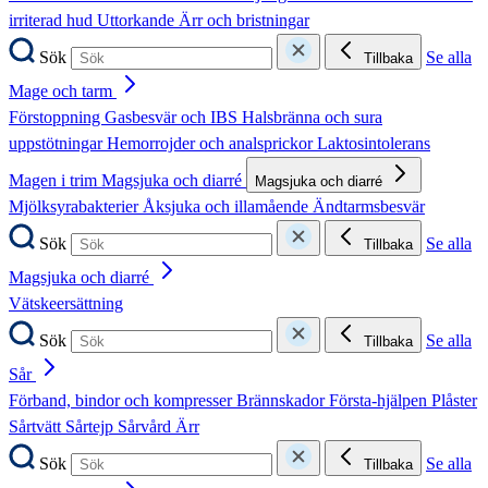
irriterad hud
Uttorkande
Ärr och bristningar
Sök
Se alla
Tillbaka
Mage och tarm
Förstoppning
Gasbesvär och IBS
Halsbränna och sura
uppstötningar
Hemorrojder och analsprickor
Laktosintolerans
Magen i trim
Magsjuka och diarré
Magsjuka och diarré
Mjölksyrabakterier
Åksjuka och illamående
Ändtarmsbesvär
Sök
Se alla
Tillbaka
Magsjuka och diarré
Vätskeersättning
Sök
Se alla
Tillbaka
Sår
Förband, bindor och kompresser
Brännskador
Första-hjälpen
Plåster
Sårtvätt
Sårtejp
Sårvård
Ärr
Sök
Se alla
Tillbaka