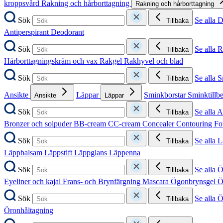
kroppsvård
Rakning och hårborttagning
Rakning och hårborttagning
Sök
Se alla 
Tillbaka
Antiperspirant
Deodorant
Sök
Se alla 
Tillbaka
Hårborttagningskräm och vax
Rakgel
Rakhyvel och blad
Sök
Se alla 
Tillbaka
Ansikte
Läppar
Sminkborstar
Sminktillb
Ansikte
Läppar
Sök
Se alla A
Tillbaka
Bronzer och solpuder
BB-cream
CC-cream
Concealer
Contouring
Fo
Sök
Se alla 
Tillbaka
Läppbalsam
Läppstift
Läppglans
Läppenna
Sök
Se alla 
Tillbaka
Eyeliner och kajal
Frans- och Brynfärgning
Mascara
Ögonbrynsgel
Ö
Sök
Se alla 
Tillbaka
Öronhåltagning