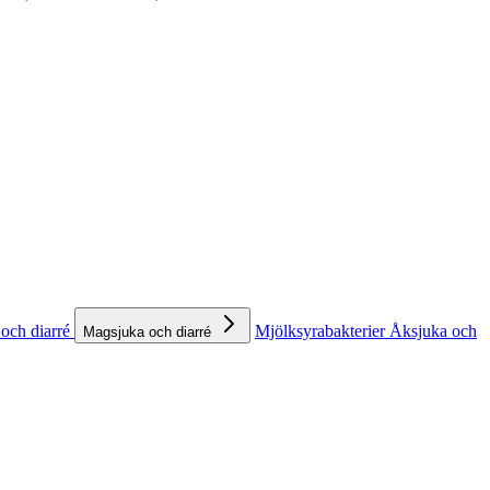
och diarré
Mjölksyrabakterier
Åksjuka och
Magsjuka och diarré