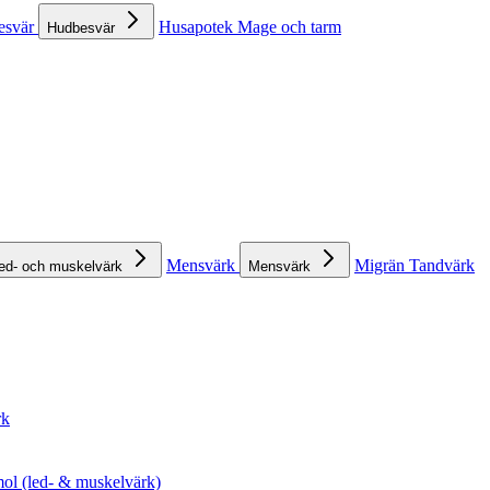
esvär
Husapotek
Mage och tarm
Hudbesvär
Mensvärk
Migrän
Tandvärk
ed- och muskelvärk
Mensvärk
rk
ol (led- & muskelvärk)