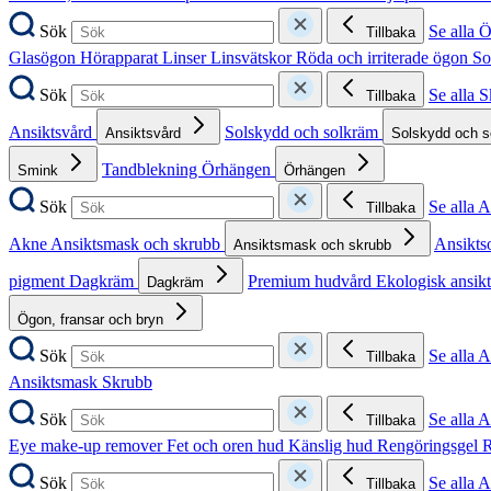
Sök
Se alla 
Tillbaka
Glasögon
Hörapparat
Linser
Linsvätskor
Röda och irriterade ögon
So
Sök
Se alla 
Tillbaka
Ansiktsvård
Solskydd och solkräm
Ansiktsvård
Solskydd och 
Tandblekning
Örhängen
Smink
Örhängen
Sök
Se alla 
Tillbaka
Akne
Ansiktsmask och skrubb
Ansikts
Ansiktsmask och skrubb
pigment
Dagkräm
Premium hudvård
Ekologisk ansik
Dagkräm
Ögon, fransar och bryn
Sök
Se alla 
Tillbaka
Ansiktsmask
Skrubb
Sök
Se alla 
Tillbaka
Eye make-up remover
Fet och oren hud
Känslig hud
Rengöringsgel
R
Sök
Se alla 
Tillbaka