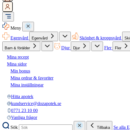
Meny
Egenvård
Skönhet & kroppsvård
Egenvård
Sk
Djur
Fler
Barn & förälder
Djur
Fler
Mina recept
Mina sidor
Min bonus
Mina ordrar & favoriter
Mina inställningar
Hitta apotek
kundservice@dozapotek.se
0771 23 10 00
Vanliga frågor
Sök
Se alla 
Tillbaka