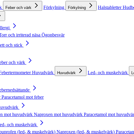
rk
Förkylning
Halstabletter
Hudb
Feber och värk
Förkylning
llergi
Torr och irriterad näsa
Ögonbesvär
ett och stick
Feber och värk
Febertermometer
Huvudvärk
Led- och muskelvärk
Huvudvärk
L
Febernedsättande
r
Paracetamol mot feber
Huvudvärk
en mot huvudvärk
Naproxen mot huvudvärk
Paracetamol mot huvudvä
Led- och muskelvärk
buprofen (led- & muskelvärk)
Naproxen (led- & muskelvärk)
Paracetam