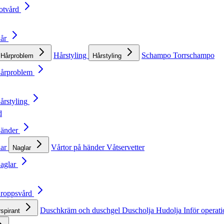
otvård
Hår
Hårstyling
Schampo
Torrschampo
Hårproblem
Hårstyling
Hårproblem
årstyling
d
Händer
lar
Vårtor på händer
Våtservetter
Naglar
Naglar
Kroppsvård
Duschkräm och duschgel
Duscholja
Hudolja
Inför operat
rspirant