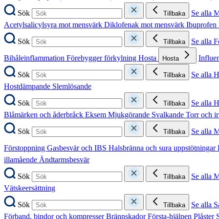
Sök
Se alla 
Tillbaka
Acetylsalicylsyra mot mensvärk
Diklofenak mot mensvärk
Ibuprofen
Sök
Se alla 
Tillbaka
Bihåleinflammation
Förebygger förkylning
Hosta
Influe
Hosta
Sök
Se alla 
Tillbaka
Hostdämpande
Slemlösande
Sök
Se alla 
Tillbaka
Blåmärken och åderbråck
Eksem
Mjukgörande
Svalkande
Torr och i
Sök
Se alla 
Tillbaka
Förstoppning
Gasbesvär och IBS
Halsbränna och sura uppstötningar
illamående
Ändtarmsbesvär
Sök
Se alla 
Tillbaka
Vätskeersättning
Sök
Se alla S
Tillbaka
Förband, bindor och kompresser
Brännskador
Första-hjälpen
Plåster