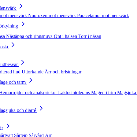
Mensvärk
 mot mensvärk
Naproxen mot mensvärk
Paracetamol mot mensvärk
Förkylning
nsa
Nästäppa och rinnsnuva
Ont i halsen
Torr i näsan
Hosta
Hudbesvär
rriterad hud
Uttorkande
Ärr och bristningar
Mage och tarm
Hemorrojder och analsprickor
Laktosintolerans
Magen i trim
Magsjuka 
Magsjuka och diarré
år
Sårtvätt
Sårtejp
Sårvård
Ärr