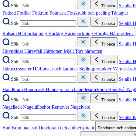
Sök
Se alla F
Tillbaka
Fotbad
Fotfilar
Fotkräm
Fotmask
Fotskrubb och peeling
Tånaglar
Sök
Se alla 
Tillbaka
Balsam
Hårborttagning
Hårfärg
Hårinpackning
Hårolja
Hårproblem
Sök
Se alla 
Tillbaka
Huvudlöss
Håravfall
Hårbotten
Mjäll
Torr hårbotten
Sök
Se alla H
Tillbaka
Håraccessoarer
Hårborstar och kammar
Stylingprodukter
Värmeskyd
Sök
Se alla 
Tillbaka
Handkräm
Handmask
Handsprit och handdesinfektion
Handtvål
Nag
Sök
Se alla 
Tillbaka
Nagellack
Nageltillbehör
Remover
Nagelvård
Sök
Se alla 
Tillbaka
Bad
Brun utan sol
Deodorant och antiperspirant
Deodorant och antipe