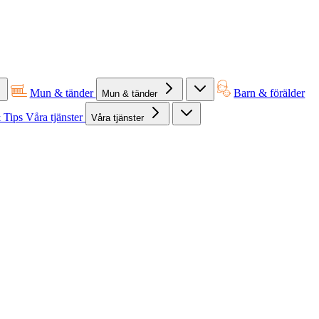
Mun & tänder
Barn & förälder
Mun & tänder
 Tips
Våra tjänster
Våra tjänster