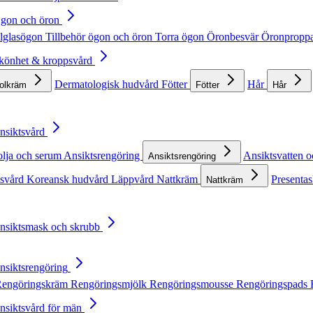
Ögon och öron
lglasögon
Tillbehör ögon och öron
Torra ögon
Öronbesvär
Öronpropp
Skönhet & kroppsvård
Dermatologisk hudvård
Fötter
Hår
solkräm
Fötter
Hår
Ansiktsvård
olja och serum
Ansiktsrengöring
Ansiktsvatten o
Ansiktsrengöring
tsvård
Koreansk hudvård
Läppvård
Nattkräm
Presentas
Nattkräm
Ansiktsmask och skrubb
Ansiktsrengöring
engöringskräm
Rengöringsmjölk
Rengöringsmousse
Rengöringspads
Ansiktsvård för män