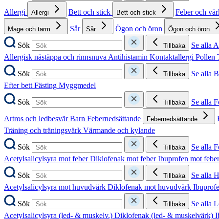
Allergi
Bett och stick
Feber och vä
Allergi
Bett och stick
Sår
Ögon och öron
Mage och tarm
Sår
Ögon och öron
Sök
Se alla A
Tillbaka
Allergisk nästäppa och rinnsnuva
Antihistamin
Kontaktallergi
Pollen
Sök
Se alla B
Tillbaka
Efter bett
Fästing
Myggmedel
Sök
Se alla 
Tillbaka
Artros och ledbesvär
Barn
Febernedsättande
Febernedsättande
Träning och träningsvärk
Värmande och kylande
Sök
Se alla 
Tillbaka
Acetylsalicylsyra mot feber
Diklofenak mot feber
Ibuprofen mot febe
Sök
Se alla 
Tillbaka
Acetylsalicylsyra mot huvudvärk
Diklofenak mot huvudvärk
Ibuprof
Sök
Se alla 
Tillbaka
Acetylsalicylsyra (led- & muskelv.)
Diklofenak (led- & muskelvärk)
I