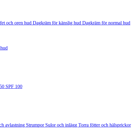
fet och oren hud
Dagkräm för känslig hud
Dagkräm för normal hud
 hud
 50
SPF 100
ch avlastning
Strumpor
Sulor och inlägg
Torra fötter och hälsprickor