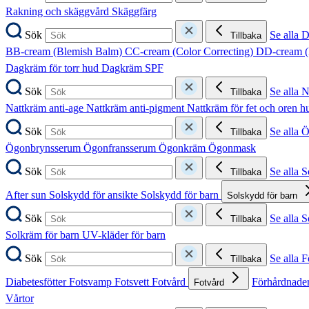
Rakning och skäggvård
Skäggfärg
Sök
Se alla 
Tillbaka
BB-cream (Blemish Balm)
CC-cream (Color Correcting)
DD-cream (
Dagkräm för torr hud
Dagkräm SPF
Sök
Se alla 
Tillbaka
Nattkräm anti-age
Nattkräm anti-pigment
Nattkräm för fet och oren 
Sök
Se alla 
Tillbaka
Ögonbrynsserum
Ögonfransserum
Ögonkräm
Ögonmask
Sök
Se alla 
Tillbaka
After sun
Solskydd för ansikte
Solskydd för barn
Solskydd för barn
Sök
Se alla 
Tillbaka
Solkräm för barn
UV-kläder för barn
Sök
Se alla F
Tillbaka
Diabetesfötter
Fotsvamp
Fotsvett
Fotvård
Förhårdnader
Fotvård
Vårtor