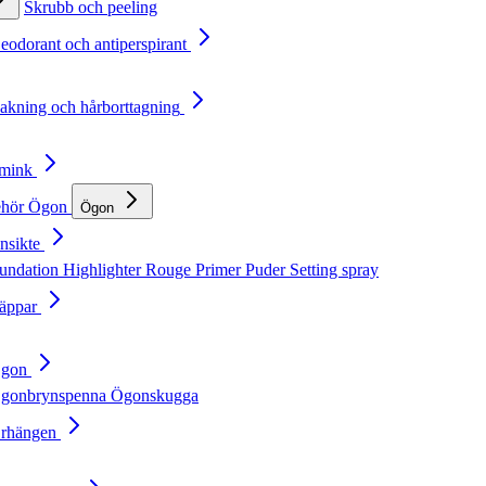
Skrubb och peeling
Deodorant och antiperspirant
Rakning och hårborttagning
Smink
ehör
Ögon
Ögon
nsikte
undation
Highlighter
Rouge
Primer
Puder
Setting spray
Läppar
Ögon
gonbrynspenna
Ögonskugga
Örhängen