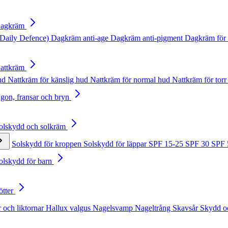
Dagkräm
Daily Defence)
Dagkräm anti-age
Dagkräm anti-pigment
Dagkräm för 
Nattkräm
hud
Nattkräm för känslig hud
Nattkräm för normal hud
Nattkräm för torr
Ögon, fransar och bryn
Solskydd och solkräm
Solskydd för kroppen
Solskydd för läppar
SPF 15-25
SPF 30
SPF
Solskydd för barn
ötter
 och liktornar
Hallux valgus
Nagelsvamp
Nageltrång
Skavsår
Skydd o