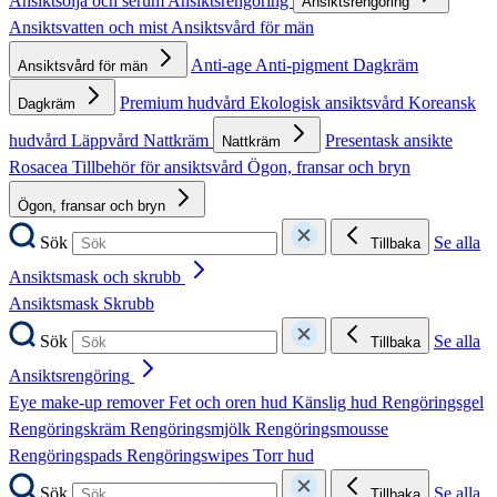
Ansiktsolja och serum
Ansiktsrengöring
Ansiktsrengöring
Ansiktsvatten och mist
Ansiktsvård för män
Anti-age
Anti-pigment
Dagkräm
Ansiktsvård för män
Premium hudvård
Ekologisk ansiktsvård
Koreansk
Dagkräm
hudvård
Läppvård
Nattkräm
Presentask ansikte
Nattkräm
Rosacea
Tillbehör för ansiktsvård
Ögon, fransar och bryn
Ögon, fransar och bryn
Sök
Se alla
Tillbaka
Ansiktsmask och skrubb
Ansiktsmask
Skrubb
Sök
Se alla
Tillbaka
Ansiktsrengöring
Eye make-up remover
Fet och oren hud
Känslig hud
Rengöringsgel
Rengöringskräm
Rengöringsmjölk
Rengöringsmousse
Rengöringspads
Rengöringswipes
Torr hud
Sök
Se alla
Tillbaka