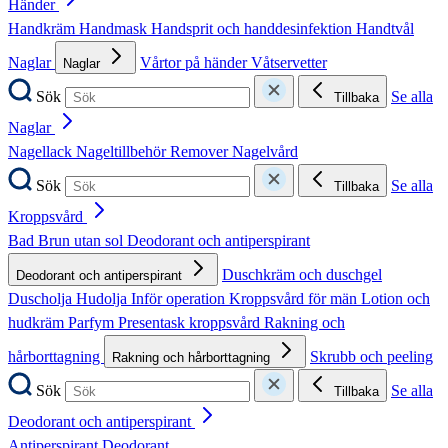
Händer
Handkräm
Handmask
Handsprit och handdesinfektion
Handtvål
Naglar
Vårtor på händer
Våtservetter
Naglar
Sök
Se alla
Tillbaka
Naglar
Nagellack
Nageltillbehör
Remover
Nagelvård
Sök
Se alla
Tillbaka
Kroppsvård
Bad
Brun utan sol
Deodorant och antiperspirant
Duschkräm och duschgel
Deodorant och antiperspirant
Duscholja
Hudolja
Inför operation
Kroppsvård för män
Lotion och
hudkräm
Parfym
Presentask kroppsvård
Rakning och
hårborttagning
Skrubb och peeling
Rakning och hårborttagning
Sök
Se alla
Tillbaka
Deodorant och antiperspirant
Antiperspirant
Deodorant