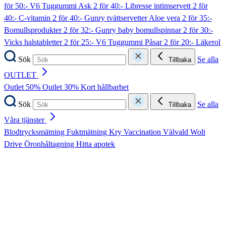
för 50:- V6 Tuggummi Ask
2 för 40:- Libresse intimservett
2 för
40:- C-vitamin
2 för 40:- Gunry tvättservetter Aloe vera
2 för 35:-
Bomullsprodukter
2 för 32:- Gunry baby bomullspinnar
2 för 30:-
Vicks halstabletter
2 för 25:- V6 Tuggummi Påsar
2 för 20:- Läkerol
Sök
Se alla
Tillbaka
OUTLET
Outlet 50%
Outlet 30%
Kort hållbarhet
Sök
Se alla
Tillbaka
Våra tjänster
Blodtrycksmätning
Fuktmätning
Kry
Vaccination
Välvald
Wolt
Drive
Öronhåltagning
Hitta apotek