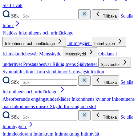
Städ
Tvätt
Sök
Se alla
Tillbaka
Intim
Flatlöss
Inkontinens och urinläckage
Intimhygien
Inkontinens och urinläckage
Intimhygien
Klimakteriebesvär
Mensskydd
Obalans i
Mensskydd
underlivet
Prostatabesvär
Riklig mens
Självtester
Självtester
Svampinfektion
Torra slemhinnor
Urinvägsinfektion
Sök
Se alla
Tillbaka
Inkontinens och urinläckage
Absorberande engångsunderkläder
Inkontinens kvinnor
Inkontinens
män
Inkontinens unisex
Skydd för säng och stol
Sök
Se alla
Tillbaka
Intimhygien
Intimdeodorant
Intimkräm
Intimrakning
Intimtvätt