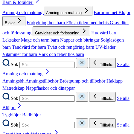
Barn & förälder
Amning och matning
Barnrummet
Blöjor
Amning och matning
Förkylning hos barn
Första tiden med bebis
Graviditet
Blöjor
och förlossning
Hudvård barn
Graviditet och förlossning
Leksaker
Mage och tarm barn
Nappar och bitringar
Solglasögon
barn
Tandvård för barn
Tvätt och rengöring barn
UV-kläder
Vitaminer för barn
Värk och feber hos barn
Sök
Se alla
Tillbaka
Amning och matning
Amningsbh
Amningstillbehör
Bröstpump och tillbehör
Haklapp
Matredskap
Nappflaskor och dinappar
Sök
Se alla
Tillbaka
Blöjor
Tygblöjor
Badblöjor
Sök
Se alla
Tillbaka