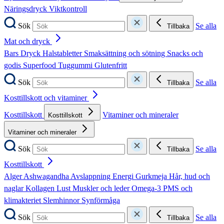
Näringsdryck
Viktkontroll
Sök
Se alla
Tillbaka
Mat och dryck
Bars
Dryck
Halstabletter
Smaksättning och sötning
Snacks och
godis
Superfood
Tuggummi
Glutenfritt
Sök
Se alla
Tillbaka
Kosttillskott och vitaminer
Kosttillskott
Vitaminer och mineraler
Kosttillskott
Vitaminer och mineraler
Sök
Se alla
Tillbaka
Kosttillskott
Alger
Ashwagandha
Avslappning
Energi
Gurkmeja
Hår, hud och
naglar
Kollagen
Lust
Muskler och leder
Omega-3
PMS och
klimakteriet
Slemhinnor
Synförmåga
Sök
Se alla
Tillbaka