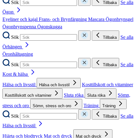
Sök
Se alla
Tillbaka
Ögon
Eyeliner och kajal
Frans- och Brynfärgning
Mascara
Ögonbrynsgel
Ögonbrynspenna
Ögonskugga
Sök
Se alla
Tillbaka
Örhängen
Öronhåltagning
Sök
Se alla
Tillbaka
Kost & hälsa
Hälsa och livsstil
Kosttillskott och vitaminer
Hälsa och livsstil
Sluta röka
Sömn,
Kosttillskott och vitaminer
Sluta röka
stress och oro
Träning
Sömn, stress och oro
Träning
Sök
Se alla
Tillbaka
Hälsa och livsstil
Hjärta och blodtryck
Mat och dryck
Mat och dryck