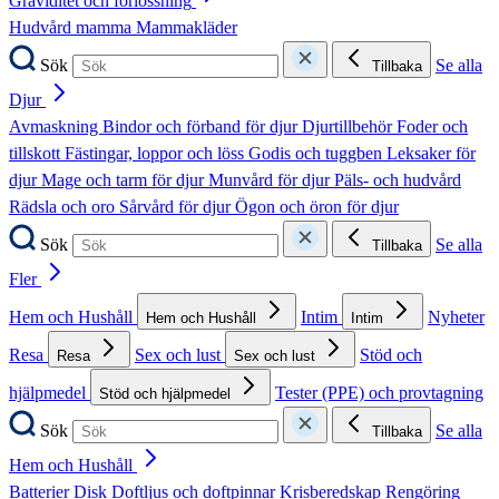
Graviditet och förlossning
Hudvård mamma
Mammakläder
Sök
Se alla
Tillbaka
Djur
Avmaskning
Bindor och förband för djur
Djurtillbehör
Foder och
tillskott
Fästingar, loppor och löss
Godis och tuggben
Leksaker för
djur
Mage och tarm för djur
Munvård för djur
Päls- och hudvård
Rädsla och oro
Sårvård för djur
Ögon och öron för djur
Sök
Se alla
Tillbaka
Fler
Hem och Hushåll
Intim
Nyheter
Hem och Hushåll
Intim
Resa
Sex och lust
Stöd och
Resa
Sex och lust
hjälpmedel
Tester (PPE) och provtagning
Stöd och hjälpmedel
Sök
Se alla
Tillbaka
Hem och Hushåll
Batterier
Disk
Doftljus och doftpinnar
Krisberedskap
Rengöring