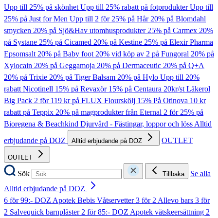
Upp till 25% på skönhet
Upp till 25% rabatt på fotprodukter
Upp till
25% på Just for Men
Upp till 2 för 25% på Hår
20% på Blomdahl
smycken
20% på Sjö&Hav utomhusprodukter
25% på Carmex
20%
på Systane
25% på Cicamed
20% på Kestine
25% på Elexir Pharma
Epsomsalt
20% på Baby foot
20% vid köp av 2 på Fungoral
20% på
Xylocain
20% på Geggamoja
20% på Dermaceutic
20% på Q+A
20% på Trixie
20% på Tiger Balsam
20% på Hylo
Upp till 20%
rabatt Nicotinell
15% på Revaxör
15% på Centaura
20kr/st Läkerol
Big Pack
2 för 119 kr på FLUX Flourskölj
15% På Otinova
10 kr
rabatt på Teppix
20% på magprodukter från Eternal
2 för 25% på
Bioregena & Beachkind
Djurvård - Fästingar, loppor och löss
Alltid
erbjudande på DOZ
OUTLET
Alltid erbjudande på DOZ
OUTLET
Sök
Se alla
Tillbaka
Alltid erbjudande på DOZ
6 för 99:- DOZ Apotek Bebis Våtservetter
3 för 2 Allevo bars
3 för
2 Salvequick barnplåster
2 för 85:- DOZ Apotek vätskeersättning
2