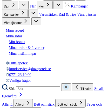
Fler
Kampanjer
Djur
Fler
Varumärken
Råd & Tips
Våra tjänster
Kampanjer
Våra tjänster
Mina recept
Mina sidor
Min bonus
Mina ordrar & favoriter
Mina inställningar
Hitta apotek
kundservice@dozapotek.se
0771 23 10 00
Vanliga frågor
Sök
Se alla
Tillbaka
Egenvård
Allergi
Bett och stick
Feber och
Allergi
Bett och stick