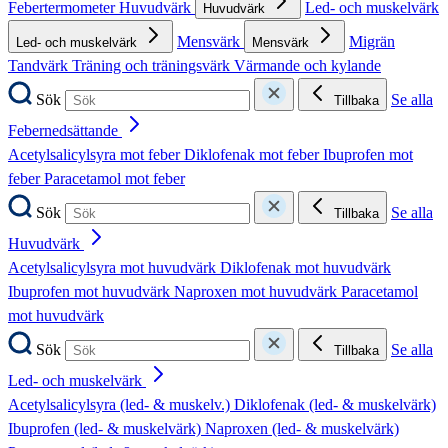
Febertermometer
Huvudvärk
Led- och muskelvärk
Huvudvärk
Mensvärk
Migrän
Led- och muskelvärk
Mensvärk
Tandvärk
Träning och träningsvärk
Värmande och kylande
Sök
Se alla
Tillbaka
Febernedsättande
Acetylsalicylsyra mot feber
Diklofenak mot feber
Ibuprofen mot
feber
Paracetamol mot feber
Sök
Se alla
Tillbaka
Huvudvärk
Acetylsalicylsyra mot huvudvärk
Diklofenak mot huvudvärk
Ibuprofen mot huvudvärk
Naproxen mot huvudvärk
Paracetamol
mot huvudvärk
Sök
Se alla
Tillbaka
Led- och muskelvärk
Acetylsalicylsyra (led- & muskelv.)
Diklofenak (led- & muskelvärk)
Ibuprofen (led- & muskelvärk)
Naproxen (led- & muskelvärk)