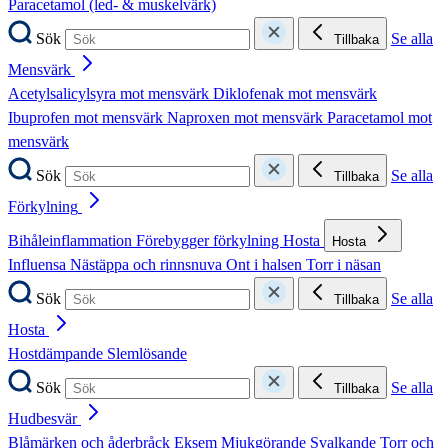
Paracetamol (led- & muskelvärk)
Sök
Se alla
Tillbaka
Mensvärk
Acetylsalicylsyra mot mensvärk
Diklofenak mot mensvärk
Ibuprofen mot mensvärk
Naproxen mot mensvärk
Paracetamol mot
mensvärk
Sök
Se alla
Tillbaka
Förkylning
Bihåleinflammation
Förebygger förkylning
Hosta
Hosta
Influensa
Nästäppa och rinnsnuva
Ont i halsen
Torr i näsan
Sök
Se alla
Tillbaka
Hosta
Hostdämpande
Slemlösande
Sök
Se alla
Tillbaka
Hudbesvär
Blåmärken och åderbråck
Eksem
Mjukgörande
Svalkande
Torr och