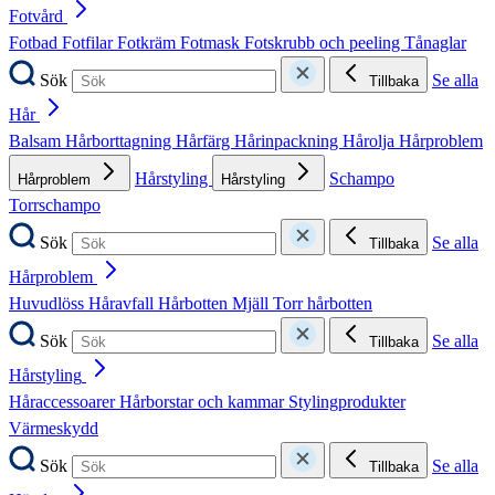
Fotvård
Fotbad
Fotfilar
Fotkräm
Fotmask
Fotskrubb och peeling
Tånaglar
Sök
Se alla
Tillbaka
Hår
Balsam
Hårborttagning
Hårfärg
Hårinpackning
Hårolja
Hårproblem
Hårstyling
Schampo
Hårproblem
Hårstyling
Torrschampo
Sök
Se alla
Tillbaka
Hårproblem
Huvudlöss
Håravfall
Hårbotten
Mjäll
Torr hårbotten
Sök
Se alla
Tillbaka
Hårstyling
Håraccessoarer
Hårborstar och kammar
Stylingprodukter
Värmeskydd
Sök
Se alla
Tillbaka