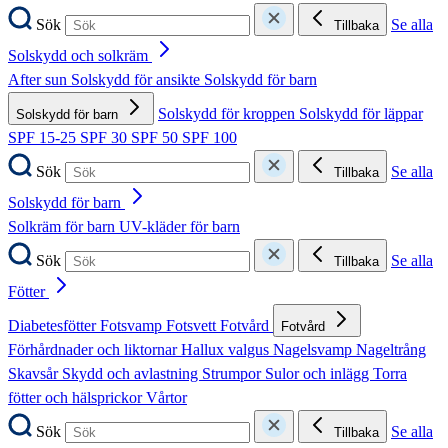
Sök
Se alla
Tillbaka
Solskydd och solkräm
After sun
Solskydd för ansikte
Solskydd för barn
Solskydd för kroppen
Solskydd för läppar
Solskydd för barn
SPF 15-25
SPF 30
SPF 50
SPF 100
Sök
Se alla
Tillbaka
Solskydd för barn
Solkräm för barn
UV-kläder för barn
Sök
Se alla
Tillbaka
Fötter
Diabetesfötter
Fotsvamp
Fotsvett
Fotvård
Fotvård
Förhårdnader och liktornar
Hallux valgus
Nagelsvamp
Nageltrång
Skavsår
Skydd och avlastning
Strumpor
Sulor och inlägg
Torra
fötter och hälsprickor
Vårtor
Sök
Se alla
Tillbaka