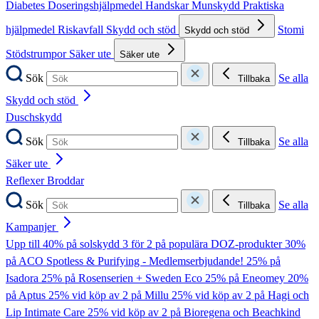
Diabetes
Doseringshjälpmedel
Handskar
Munskydd
Praktiska
hjälpmedel
Riskavfall
Skydd och stöd
Stomi
Skydd och stöd
Stödstrumpor
Säker ute
Säker ute
Sök
Se alla
Tillbaka
Skydd och stöd
Duschskydd
Sök
Se alla
Tillbaka
Säker ute
Reflexer
Broddar
Sök
Se alla
Tillbaka
Kampanjer
Upp till 40% på solskydd
3 för 2 på populära DOZ-produkter
30%
på ACO Spotless & Purifying - Medlemserbjudande!
25% på
Isadora
25% på Rosenserien + Sweden Eco
25% på Eneomey
20%
på Aptus
25% vid köp av 2 på Millu
25% vid köp av 2 på Hagi och
Lip Intimate Care
25% vid köp av 2 på Bioregena och Beachkind