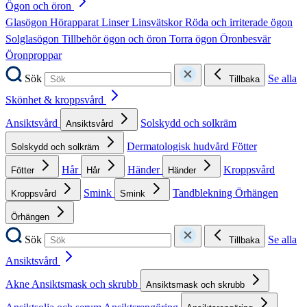
Ögon och öron
Glasögon
Hörapparat
Linser
Linsvätskor
Röda och irriterade ögon
Solglasögon
Tillbehör ögon och öron
Torra ögon
Öronbesvär
Öronproppar
Sök
Se alla
Tillbaka
Skönhet & kroppsvård
Ansiktsvård
Solskydd och solkräm
Ansiktsvård
Dermatologisk hudvård
Fötter
Solskydd och solkräm
Hår
Händer
Kroppsvård
Fötter
Hår
Händer
Smink
Tandblekning
Örhängen
Kroppsvård
Smink
Örhängen
Sök
Se alla
Tillbaka
Ansiktsvård
Akne
Ansiktsmask och skrubb
Ansiktsmask och skrubb