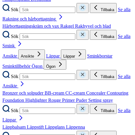
Sök
Se alla
Tillbaka
Rakning och hårborttagning
Hårborttagningskräm och vax
Rakgel
Rakhyvel och blad
Sök
Se alla
Tillbaka
Smink
Ansikte
Läppar
Sminkborstar
Ansikte
Läppar
Sminktillbehör
Ögon
Ögon
Sök
Se alla
Tillbaka
Ansikte
Bronzer och solpuder
BB-cream
CC-cream
Concealer
Contouring
Foundation
Highlighter
Rouge
Primer
Puder
Setting spray
Sök
Se alla
Tillbaka
Läppar
Läppbalsam
Läppstift
Läppglans
Läppenna