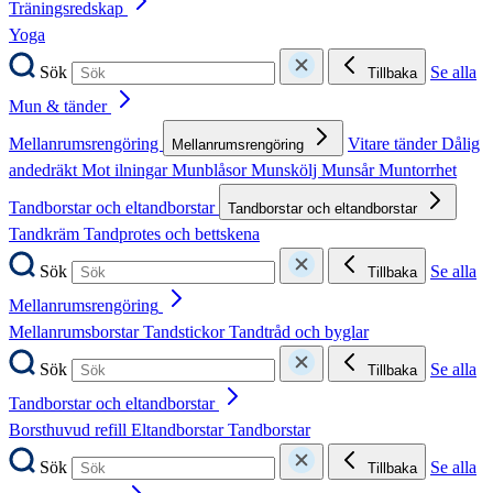
Träningsredskap
Yoga
Sök
Se alla
Tillbaka
Mun & tänder
Mellanrumsrengöring
Vitare tänder
Dålig
Mellanrumsrengöring
andedräkt
Mot ilningar
Munblåsor
Munskölj
Munsår
Muntorrhet
Tandborstar och eltandborstar
Tandborstar och eltandborstar
Tandkräm
Tandprotes och bettskena
Sök
Se alla
Tillbaka
Mellanrumsrengöring
Mellanrumsborstar
Tandstickor
Tandtråd och byglar
Sök
Se alla
Tillbaka
Tandborstar och eltandborstar
Borsthuvud refill
Eltandborstar
Tandborstar
Sök
Se alla
Tillbaka