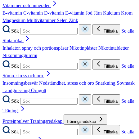
Vitaminer och mineraler
B-vitamin
C-vitamin
D-vitamin
E-vitamin
Jod
Järn
Kalcium
Krom
Magnesium
Multivitaminer
Selen
Zink
Sök
Se alla
Tillbaka
Sluta röka
Inhalator, spray och portionspåsar
Nikotinplåster
Nikotintabletter
Nikotintuggummi
Sök
Se alla
Tillbaka
Sömn, stress och oro
Insomningsbesvär
Nedstämdhet, stress och oro
Snarkning
Sovmask
Tandgnissling
Örngott
Sök
Se alla
Tillbaka
Träning
Proteinpulver
Träningsredskap
Träningsredskap
Sök
Se alla
Tillbaka