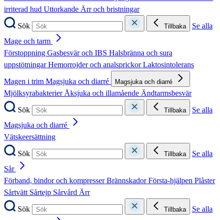
irriterad hud
Uttorkande
Ärr och bristningar
Sök
Se alla
Tillbaka
Mage och tarm
Förstoppning
Gasbesvär och IBS
Halsbränna och sura
uppstötningar
Hemorrojder och analsprickor
Laktosintolerans
Magen i trim
Magsjuka och diarré
Magsjuka och diarré
Mjölksyrabakterier
Åksjuka och illamående
Ändtarmsbesvär
Sök
Se alla
Tillbaka
Magsjuka och diarré
Vätskeersättning
Sök
Se alla
Tillbaka
Sår
Förband, bindor och kompresser
Brännskador
Första-hjälpen
Plåster
Sårtvätt
Sårtejp
Sårvård
Ärr
Sök
Se alla
Tillbaka