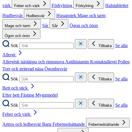
värk
Förkylning
Halstabletter
Feber och värk
Förkylning
Hudbesvär
Husapotek
Mage och tarm
Hudbesvär
Sår
Ögon och öron
Mage och tarm
Sår
Ögon och öron
Sök
Se alla
Tillbaka
Allergi
Allergisk nästäppa och rinnsnuva
Antihistamin
Kontaktallergi
Pollen
Torr och irriterad näsa
Ögonbesvär
Sök
Se alla
Tillbaka
Bett och stick
Efter bett
Fästing
Myggmedel
Sök
Se alla
Tillbaka
Feber och värk
Artros och ledbesvär
Barn
Febernedsättande
Febernedsättande