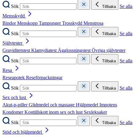
Sök
Se alla
Tillbaka
Mensskydd
Bindor
Menskopp
Tamponger
Trosskydd
Menstrosa
Sök
Se alla
Tillbaka
Självtester
Graviditetstest
Klamydiatest
Ägglossningstest
Övriga självtester
Sök
Se alla
Tillbaka
Resa
Reseapotek
Reseförpackningar
Sök
Se alla
Tillbaka
Sex och lust
Akut-p-piller
Glidmedel och massage
Hjälpmedel
Impotens
Kondomer
Kosttillskott inom sex och lust
Sexleksaker
Sök
Se alla
Tillbaka
Stöd och hjälpmedel