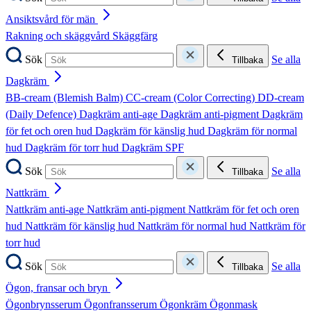
Ansiktsvård för män
Rakning och skäggvård
Skäggfärg
Sök
Se alla
Tillbaka
Dagkräm
BB-cream (Blemish Balm)
CC-cream (Color Correcting)
DD-cream
(Daily Defence)
Dagkräm anti-age
Dagkräm anti-pigment
Dagkräm
för fet och oren hud
Dagkräm för känslig hud
Dagkräm för normal
hud
Dagkräm för torr hud
Dagkräm SPF
Sök
Se alla
Tillbaka
Nattkräm
Nattkräm anti-age
Nattkräm anti-pigment
Nattkräm för fet och oren
hud
Nattkräm för känslig hud
Nattkräm för normal hud
Nattkräm för
torr hud
Sök
Se alla
Tillbaka
Ögon, fransar och bryn
Ögonbrynsserum
Ögonfransserum
Ögonkräm
Ögonmask