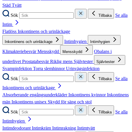
Städ
Tvätt
Sök
Se alla
Tillbaka
Intim
Flatlöss
Inkontinens och urinläckage
Intimhygien
Inkontinens och urinläckage
Intimhygien
Klimakteriebesvär
Mensskydd
Obalans i
Mensskydd
underlivet
Prostatabesvär
Riklig mens
Självtester
Självtester
Svampinfektion
Torra slemhinnor
Urinvägsinfektion
Sök
Se alla
Tillbaka
Inkontinens och urinläckage
Absorberande engångsunderkläder
Inkontinens kvinnor
Inkontinens
män
Inkontinens unisex
Skydd för säng och stol
Sök
Se alla
Tillbaka
Intimhygien
Intimdeodorant
Intimkräm
Intimrakning
Intimtvätt