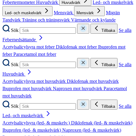
Febertermometer
Huvudvärk
Led- och muskelvärk
Huvudvärk
Mensvärk
Migrän
Led- och muskelvärk
Mensvärk
Tandvärk
Träning och träningsvärk
Värmande och kylande
Sök
Se alla
Tillbaka
Febernedsättande
Acetylsalicylsyra mot feber
Diklofenak mot feber
Ibuprofen mot
feber
Paracetamol mot feber
Sök
Se alla
Tillbaka
Huvudvärk
Acetylsalicylsyra mot huvudvärk
Diklofenak mot huvudvärk
Ibuprofen mot huvudvärk
Naproxen mot huvudvärk
Paracetamol
mot huvudvärk
Sök
Se alla
Tillbaka
Led- och muskelvärk
Acetylsalicylsyra (led- & muskelv.)
Diklofenak (led- & muskelvärk)
Ibuprofen (led- & muskelvärk)
Naproxen (led- & muskelvärk)