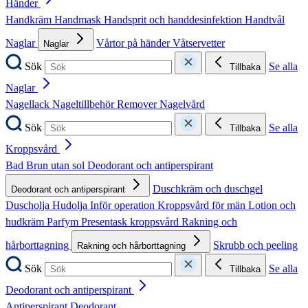
Händer
Handkräm
Handmask
Handsprit och handdesinfektion
Handtvål
Naglar
Vårtor på händer
Våtservetter
Naglar
Sök
Se alla
Tillbaka
Naglar
Nagellack
Nageltillbehör
Remover
Nagelvård
Sök
Se alla
Tillbaka
Kroppsvård
Bad
Brun utan sol
Deodorant och antiperspirant
Duschkräm och duschgel
Deodorant och antiperspirant
Duscholja
Hudolja
Inför operation
Kroppsvård för män
Lotion och
hudkräm
Parfym
Presentask kroppsvård
Rakning och
hårborttagning
Skrubb och peeling
Rakning och hårborttagning
Sök
Se alla
Tillbaka
Deodorant och antiperspirant
Antiperspirant
Deodorant