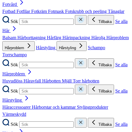
Fotvård
Fotbad
Fotfilar
Fotkräm
Fotmask
Fotskrubb och peeling
Tånaglar
Sök
Se alla
Tillbaka
Hår
Balsam
Hårborttagning
Hårfärg
Hårinpackning
Hårolja
Hårproblem
Hårstyling
Schampo
Hårproblem
Hårstyling
Torrschampo
Sök
Se alla
Tillbaka
Hårproblem
Huvudlöss
Håravfall
Hårbotten
Mjäll
Torr hårbotten
Sök
Se alla
Tillbaka
Hårstyling
Håraccessoarer
Hårborstar och kammar
Stylingprodukter
Värmeskydd
Sök
Se alla
Tillbaka