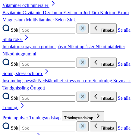
Vitaminer och mineraler
B-vitamin
C-vitamin
D-vitamin
E-vitamin
Jod
Järn
Kalcium
Krom
Magnesium
Multivitaminer
Selen
Zink
Sök
Se alla
Tillbaka
Sluta röka
Inhalator, spray och portionspåsar
Nikotinplåster
Nikotintabletter
Nikotintuggummi
Sök
Se alla
Tillbaka
Sömn, stress och oro
Insomningsbesvär
Nedstämdhet, stress och oro
Snarkning
Sovmask
Tandgnissling
Örngott
Sök
Se alla
Tillbaka
Träning
Proteinpulver
Träningsredskap
Träningsredskap
Sök
Se alla
Tillbaka