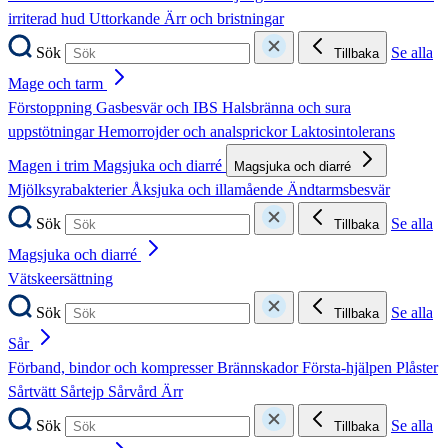
irriterad hud
Uttorkande
Ärr och bristningar
Sök
Se alla
Tillbaka
Mage och tarm
Förstoppning
Gasbesvär och IBS
Halsbränna och sura
uppstötningar
Hemorrojder och analsprickor
Laktosintolerans
Magen i trim
Magsjuka och diarré
Magsjuka och diarré
Mjölksyrabakterier
Åksjuka och illamående
Ändtarmsbesvär
Sök
Se alla
Tillbaka
Magsjuka och diarré
Vätskeersättning
Sök
Se alla
Tillbaka
Sår
Förband, bindor och kompresser
Brännskador
Första-hjälpen
Plåster
Sårtvätt
Sårtejp
Sårvård
Ärr
Sök
Se alla
Tillbaka