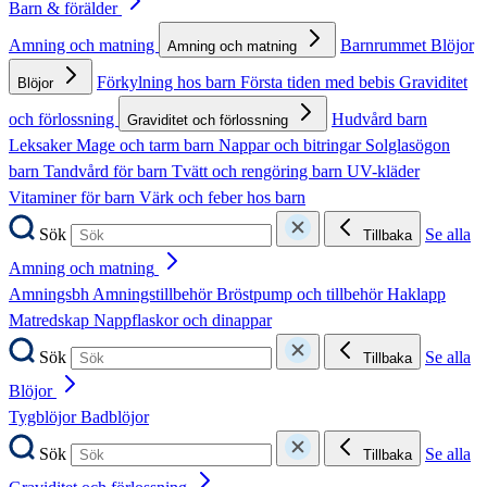
Barn & förälder
Amning och matning
Barnrummet
Blöjor
Amning och matning
Förkylning hos barn
Första tiden med bebis
Graviditet
Blöjor
och förlossning
Hudvård barn
Graviditet och förlossning
Leksaker
Mage och tarm barn
Nappar och bitringar
Solglasögon
barn
Tandvård för barn
Tvätt och rengöring barn
UV-kläder
Vitaminer för barn
Värk och feber hos barn
Sök
Se alla
Tillbaka
Amning och matning
Amningsbh
Amningstillbehör
Bröstpump och tillbehör
Haklapp
Matredskap
Nappflaskor och dinappar
Sök
Se alla
Tillbaka
Blöjor
Tygblöjor
Badblöjor
Sök
Se alla
Tillbaka