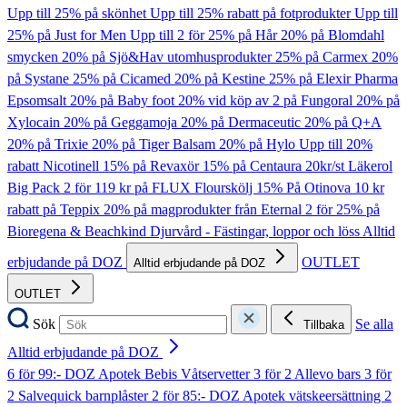
Upp till 25% på skönhet
Upp till 25% rabatt på fotprodukter
Upp till
25% på Just for Men
Upp till 2 för 25% på Hår
20% på Blomdahl
smycken
20% på Sjö&Hav utomhusprodukter
25% på Carmex
20%
på Systane
25% på Cicamed
20% på Kestine
25% på Elexir Pharma
Epsomsalt
20% på Baby foot
20% vid köp av 2 på Fungoral
20% på
Xylocain
20% på Geggamoja
20% på Dermaceutic
20% på Q+A
20% på Trixie
20% på Tiger Balsam
20% på Hylo
Upp till 20%
rabatt Nicotinell
15% på Revaxör
15% på Centaura
20kr/st Läkerol
Big Pack
2 för 119 kr på FLUX Flourskölj
15% På Otinova
10 kr
rabatt på Teppix
20% på magprodukter från Eternal
2 för 25% på
Bioregena & Beachkind
Djurvård - Fästingar, loppor och löss
Alltid
erbjudande på DOZ
OUTLET
Alltid erbjudande på DOZ
OUTLET
Sök
Se alla
Tillbaka
Alltid erbjudande på DOZ
6 för 99:- DOZ Apotek Bebis Våtservetter
3 för 2 Allevo bars
3 för
2 Salvequick barnplåster
2 för 85:- DOZ Apotek vätskeersättning
2