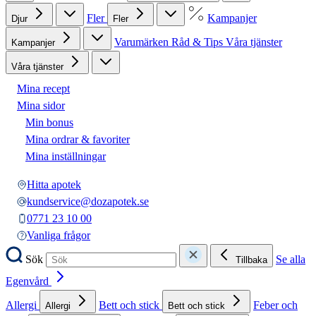
Fler
Kampanjer
Djur
Fler
Varumärken
Råd & Tips
Våra tjänster
Kampanjer
Våra tjänster
Mina recept
Mina sidor
Min bonus
Mina ordrar & favoriter
Mina inställningar
Hitta apotek
kundservice@dozapotek.se
0771 23 10 00
Vanliga frågor
Sök
Se alla
Tillbaka
Egenvård
Allergi
Bett och stick
Feber och
Allergi
Bett och stick