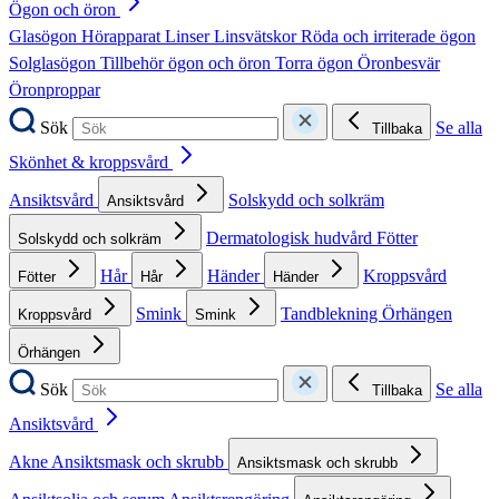
Ögon och öron
Glasögon
Hörapparat
Linser
Linsvätskor
Röda och irriterade ögon
Solglasögon
Tillbehör ögon och öron
Torra ögon
Öronbesvär
Öronproppar
Sök
Se alla
Tillbaka
Skönhet & kroppsvård
Ansiktsvård
Solskydd och solkräm
Ansiktsvård
Dermatologisk hudvård
Fötter
Solskydd och solkräm
Hår
Händer
Kroppsvård
Fötter
Hår
Händer
Smink
Tandblekning
Örhängen
Kroppsvård
Smink
Örhängen
Sök
Se alla
Tillbaka
Ansiktsvård
Akne
Ansiktsmask och skrubb
Ansiktsmask och skrubb