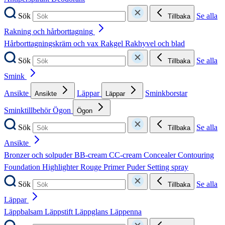
Sök
Se alla
Tillbaka
Rakning och hårborttagning
Hårborttagningskräm och vax
Rakgel
Rakhyvel och blad
Sök
Se alla
Tillbaka
Smink
Ansikte
Läppar
Sminkborstar
Ansikte
Läppar
Sminktillbehör
Ögon
Ögon
Sök
Se alla
Tillbaka
Ansikte
Bronzer och solpuder
BB-cream
CC-cream
Concealer
Contouring
Foundation
Highlighter
Rouge
Primer
Puder
Setting spray
Sök
Se alla
Tillbaka
Läppar
Läppbalsam
Läppstift
Läppglans
Läppenna