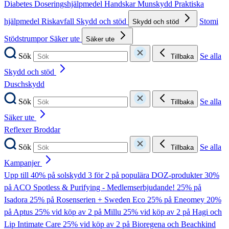
Diabetes
Doseringshjälpmedel
Handskar
Munskydd
Praktiska
hjälpmedel
Riskavfall
Skydd och stöd
Stomi
Skydd och stöd
Stödstrumpor
Säker ute
Säker ute
Sök
Se alla
Tillbaka
Skydd och stöd
Duschskydd
Sök
Se alla
Tillbaka
Säker ute
Reflexer
Broddar
Sök
Se alla
Tillbaka
Kampanjer
Upp till 40% på solskydd
3 för 2 på populära DOZ-produkter
30%
på ACO Spotless & Purifying - Medlemserbjudande!
25% på
Isadora
25% på Rosenserien + Sweden Eco
25% på Eneomey
20%
på Aptus
25% vid köp av 2 på Millu
25% vid köp av 2 på Hagi och
Lip Intimate Care
25% vid köp av 2 på Bioregena och Beachkind