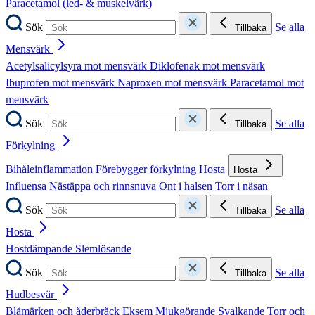
Paracetamol (led- & muskelvärk)
Sök
Se alla
Tillbaka
Mensvärk
Acetylsalicylsyra mot mensvärk
Diklofenak mot mensvärk
Ibuprofen mot mensvärk
Naproxen mot mensvärk
Paracetamol mot
mensvärk
Sök
Se alla
Tillbaka
Förkylning
Bihåleinflammation
Förebygger förkylning
Hosta
Hosta
Influensa
Nästäppa och rinnsnuva
Ont i halsen
Torr i näsan
Sök
Se alla
Tillbaka
Hosta
Hostdämpande
Slemlösande
Sök
Se alla
Tillbaka
Hudbesvär
Blåmärken och åderbråck
Eksem
Mjukgörande
Svalkande
Torr och