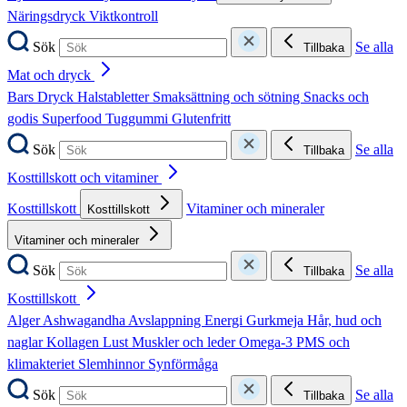
Näringsdryck
Viktkontroll
Sök
Se alla
Tillbaka
Mat och dryck
Bars
Dryck
Halstabletter
Smaksättning och sötning
Snacks och
godis
Superfood
Tuggummi
Glutenfritt
Sök
Se alla
Tillbaka
Kosttillskott och vitaminer
Kosttillskott
Vitaminer och mineraler
Kosttillskott
Vitaminer och mineraler
Sök
Se alla
Tillbaka
Kosttillskott
Alger
Ashwagandha
Avslappning
Energi
Gurkmeja
Hår, hud och
naglar
Kollagen
Lust
Muskler och leder
Omega-3
PMS och
klimakteriet
Slemhinnor
Synförmåga
Sök
Se alla
Tillbaka