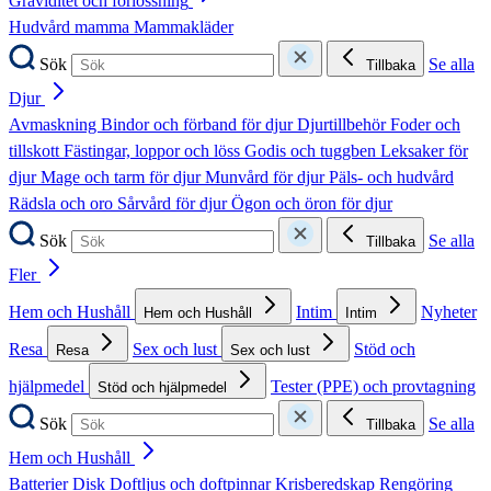
Graviditet och förlossning
Hudvård mamma
Mammakläder
Sök
Se alla
Tillbaka
Djur
Avmaskning
Bindor och förband för djur
Djurtillbehör
Foder och
tillskott
Fästingar, loppor och löss
Godis och tuggben
Leksaker för
djur
Mage och tarm för djur
Munvård för djur
Päls- och hudvård
Rädsla och oro
Sårvård för djur
Ögon och öron för djur
Sök
Se alla
Tillbaka
Fler
Hem och Hushåll
Intim
Nyheter
Hem och Hushåll
Intim
Resa
Sex och lust
Stöd och
Resa
Sex och lust
hjälpmedel
Tester (PPE) och provtagning
Stöd och hjälpmedel
Sök
Se alla
Tillbaka
Hem och Hushåll
Batterier
Disk
Doftljus och doftpinnar
Krisberedskap
Rengöring