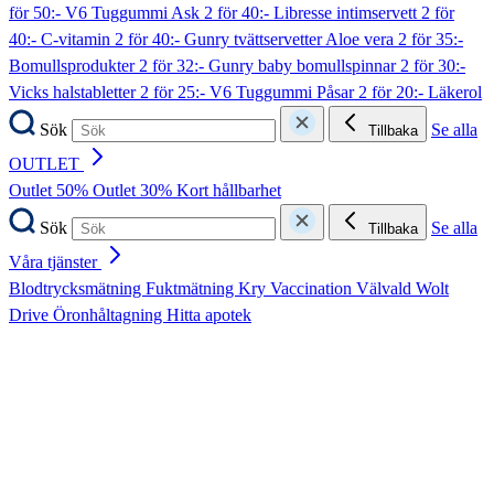
för 50:- V6 Tuggummi Ask
2 för 40:- Libresse intimservett
2 för
40:- C-vitamin
2 för 40:- Gunry tvättservetter Aloe vera
2 för 35:-
Bomullsprodukter
2 för 32:- Gunry baby bomullspinnar
2 för 30:-
Vicks halstabletter
2 för 25:- V6 Tuggummi Påsar
2 för 20:- Läkerol
Sök
Se alla
Tillbaka
OUTLET
Outlet 50%
Outlet 30%
Kort hållbarhet
Sök
Se alla
Tillbaka
Våra tjänster
Blodtrycksmätning
Fuktmätning
Kry
Vaccination
Välvald
Wolt
Drive
Öronhåltagning
Hitta apotek