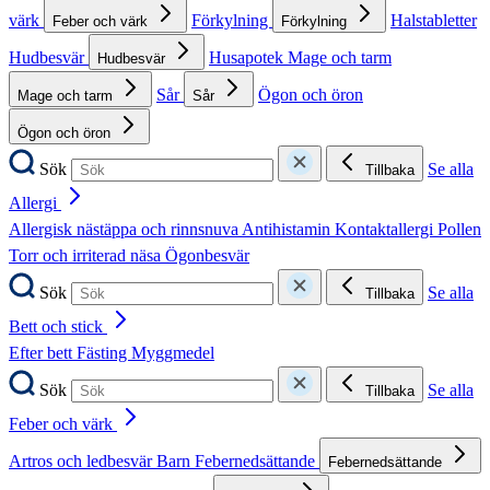
värk
Förkylning
Halstabletter
Feber och värk
Förkylning
Hudbesvär
Husapotek
Mage och tarm
Hudbesvär
Sår
Ögon och öron
Mage och tarm
Sår
Ögon och öron
Sök
Se alla
Tillbaka
Allergi
Allergisk nästäppa och rinnsnuva
Antihistamin
Kontaktallergi
Pollen
Torr och irriterad näsa
Ögonbesvär
Sök
Se alla
Tillbaka
Bett och stick
Efter bett
Fästing
Myggmedel
Sök
Se alla
Tillbaka
Feber och värk
Artros och ledbesvär
Barn
Febernedsättande
Febernedsättande