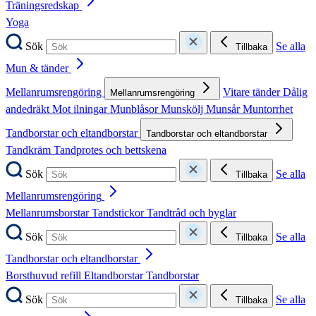
Träningsredskap
Yoga
Sök
Se alla
Tillbaka
Mun & tänder
Mellanrumsrengöring
Vitare tänder
Dålig
Mellanrumsrengöring
andedräkt
Mot ilningar
Munblåsor
Munskölj
Munsår
Muntorrhet
Tandborstar och eltandborstar
Tandborstar och eltandborstar
Tandkräm
Tandprotes och bettskena
Sök
Se alla
Tillbaka
Mellanrumsrengöring
Mellanrumsborstar
Tandstickor
Tandtråd och byglar
Sök
Se alla
Tillbaka
Tandborstar och eltandborstar
Borsthuvud refill
Eltandborstar
Tandborstar
Sök
Se alla
Tillbaka