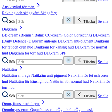
Ansiktsvård för män
Rakning och skäggvård
Skäggfärg
Sök
Se alla
Tillbaka
Dagkräm
BB-cream (Blemish Balm)
CC-cream (Color Correcting)
DD-cream
(Daily Defence)
Dagkräm anti-age
Dagkräm anti-pigment
Dagkräm
för fet och oren hud
Dagkräm för känslig hud
Dagkräm för normal
hud
Dagkräm för torr hud
Dagkräm SPF
Sök
Se alla
Tillbaka
Nattkräm
Nattkräm anti-age
Nattkräm anti-pigment
Nattkräm för fet och oren
hud
Nattkräm för känslig hud
Nattkräm för normal hud
Nattkräm för
torr hud
Sök
Se alla
Tillbaka
Ögon, fransar och bryn
Ögonbrynsserum
Ögonfransserum
Ögonkräm
Ögonmask