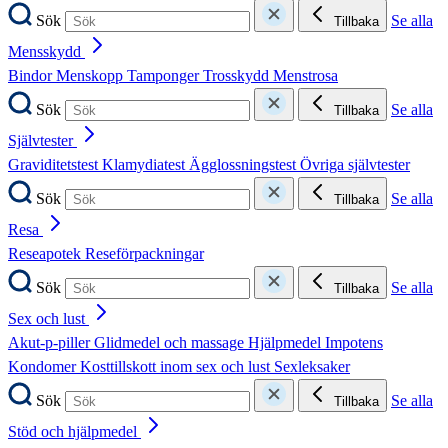
Sök
Se alla
Tillbaka
Mensskydd
Bindor
Menskopp
Tamponger
Trosskydd
Menstrosa
Sök
Se alla
Tillbaka
Självtester
Graviditetstest
Klamydiatest
Ägglossningstest
Övriga självtester
Sök
Se alla
Tillbaka
Resa
Reseapotek
Reseförpackningar
Sök
Se alla
Tillbaka
Sex och lust
Akut-p-piller
Glidmedel och massage
Hjälpmedel
Impotens
Kondomer
Kosttillskott inom sex och lust
Sexleksaker
Sök
Se alla
Tillbaka
Stöd och hjälpmedel