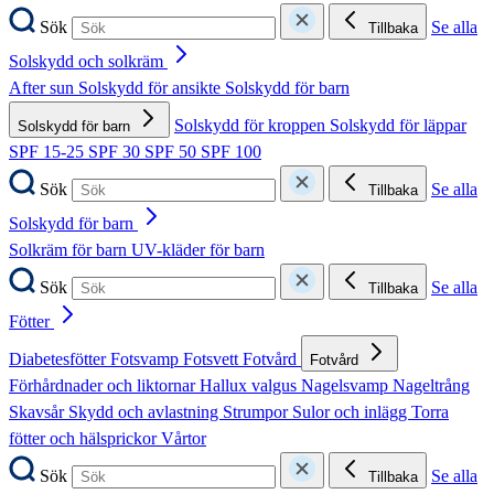
Sök
Se alla
Tillbaka
Solskydd och solkräm
After sun
Solskydd för ansikte
Solskydd för barn
Solskydd för kroppen
Solskydd för läppar
Solskydd för barn
SPF 15-25
SPF 30
SPF 50
SPF 100
Sök
Se alla
Tillbaka
Solskydd för barn
Solkräm för barn
UV-kläder för barn
Sök
Se alla
Tillbaka
Fötter
Diabetesfötter
Fotsvamp
Fotsvett
Fotvård
Fotvård
Förhårdnader och liktornar
Hallux valgus
Nagelsvamp
Nageltrång
Skavsår
Skydd och avlastning
Strumpor
Sulor och inlägg
Torra
fötter och hälsprickor
Vårtor
Sök
Se alla
Tillbaka