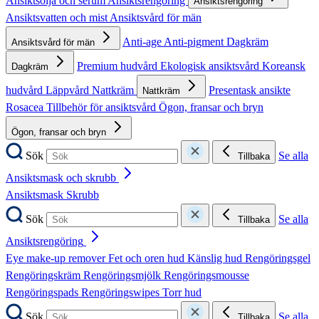
Ansiktsolja och serum
Ansiktsrengöring
Ansiktsrengöring
Ansiktsvatten och mist
Ansiktsvård för män
Anti-age
Anti-pigment
Dagkräm
Ansiktsvård för män
Premium hudvård
Ekologisk ansiktsvård
Koreansk
Dagkräm
hudvård
Läppvård
Nattkräm
Presentask ansikte
Nattkräm
Rosacea
Tillbehör för ansiktsvård
Ögon, fransar och bryn
Ögon, fransar och bryn
Sök
Se alla
Tillbaka
Ansiktsmask och skrubb
Ansiktsmask
Skrubb
Sök
Se alla
Tillbaka
Ansiktsrengöring
Eye make-up remover
Fet och oren hud
Känslig hud
Rengöringsgel
Rengöringskräm
Rengöringsmjölk
Rengöringsmousse
Rengöringspads
Rengöringswipes
Torr hud
Sök
Se alla
Tillbaka