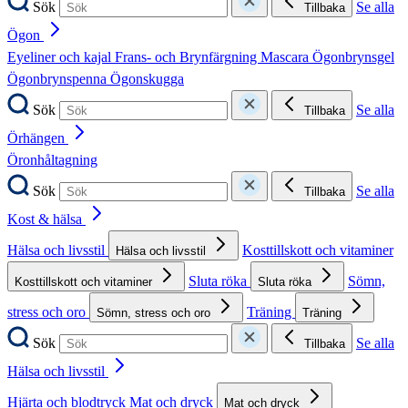
Sök
Se alla
Tillbaka
Ögon
Eyeliner och kajal
Frans- och Brynfärgning
Mascara
Ögonbrynsgel
Ögonbrynspenna
Ögonskugga
Sök
Se alla
Tillbaka
Örhängen
Öronhåltagning
Sök
Se alla
Tillbaka
Kost & hälsa
Hälsa och livsstil
Kosttillskott och vitaminer
Hälsa och livsstil
Sluta röka
Sömn,
Kosttillskott och vitaminer
Sluta röka
stress och oro
Träning
Sömn, stress och oro
Träning
Sök
Se alla
Tillbaka
Hälsa och livsstil
Hjärta och blodtryck
Mat och dryck
Mat och dryck