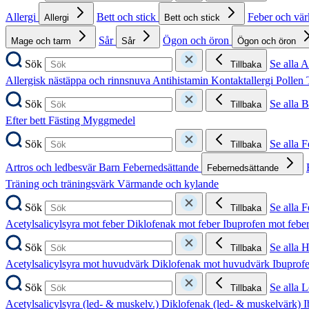
Allergi
Bett och stick
Feber och vä
Allergi
Bett och stick
Sår
Ögon och öron
Mage och tarm
Sår
Ögon och öron
Sök
Se alla A
Tillbaka
Allergisk nästäppa och rinnsnuva
Antihistamin
Kontaktallergi
Pollen
Sök
Se alla B
Tillbaka
Efter bett
Fästing
Myggmedel
Sök
Se alla 
Tillbaka
Artros och ledbesvär
Barn
Febernedsättande
Febernedsättande
Träning och träningsvärk
Värmande och kylande
Sök
Se alla 
Tillbaka
Acetylsalicylsyra mot feber
Diklofenak mot feber
Ibuprofen mot febe
Sök
Se alla 
Tillbaka
Acetylsalicylsyra mot huvudvärk
Diklofenak mot huvudvärk
Ibuprof
Sök
Se alla 
Tillbaka
Acetylsalicylsyra (led- & muskelv.)
Diklofenak (led- & muskelvärk)
I