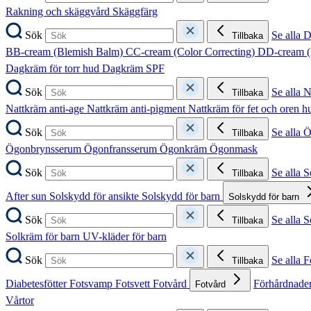
Rakning och skäggvård
Skäggfärg
Sök
Se alla 
Tillbaka
BB-cream (Blemish Balm)
CC-cream (Color Correcting)
DD-cream (
Dagkräm för torr hud
Dagkräm SPF
Sök
Se alla 
Tillbaka
Nattkräm anti-age
Nattkräm anti-pigment
Nattkräm för fet och oren 
Sök
Se alla 
Tillbaka
Ögonbrynsserum
Ögonfransserum
Ögonkräm
Ögonmask
Sök
Se alla 
Tillbaka
After sun
Solskydd för ansikte
Solskydd för barn
Solskydd för barn
Sök
Se alla 
Tillbaka
Solkräm för barn
UV-kläder för barn
Sök
Se alla F
Tillbaka
Diabetesfötter
Fotsvamp
Fotsvett
Fotvård
Förhårdnader
Fotvård
Vårtor