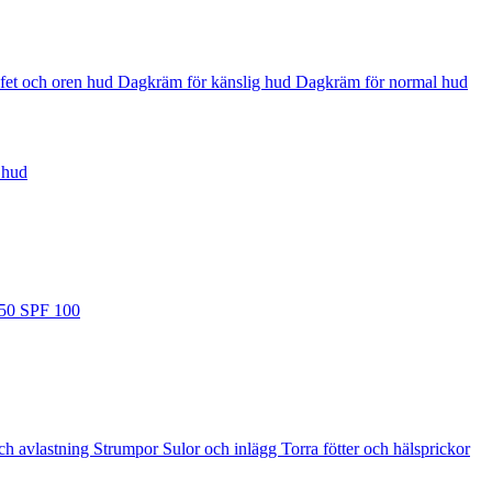
fet och oren hud
Dagkräm för känslig hud
Dagkräm för normal hud
 hud
 50
SPF 100
ch avlastning
Strumpor
Sulor och inlägg
Torra fötter och hälsprickor