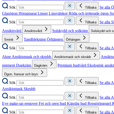
Sök
Se alla 
Tillbaka
Glasögon
Hörapparat
Linser
Linsvätskor
Röda och irriterade ögon
So
Sök
Se alla 
Tillbaka
Ansiktsvård
Solskydd och solkräm
Ansiktsvård
Solskydd och 
Tandblekning
Örhängen
Smink
Örhängen
Sök
Se alla 
Tillbaka
Akne
Ansiktsmask och skrubb
Ansikts
Ansiktsmask och skrubb
pigment
Dagkräm
Premium hudvård
Ekologisk ansik
Dagkräm
Ögon, fransar och bryn
Sök
Se alla 
Tillbaka
Ansiktsmask
Skrubb
Sök
Se alla 
Tillbaka
Eye make-up remover
Fet och oren hud
Känslig hud
Rengöringsgel
R
Sök
Se alla 
Tillbaka