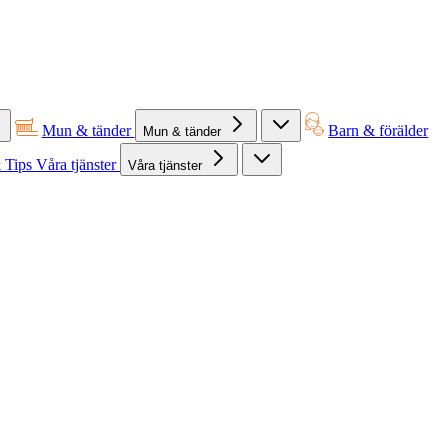
Mun & tänder
Barn & förälder
Mun & tänder
 Tips
Våra tjänster
Våra tjänster