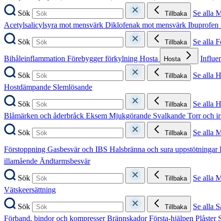
Sök
Se alla 
Tillbaka
Acetylsalicylsyra mot mensvärk
Diklofenak mot mensvärk
Ibuprofen
Sök
Se alla 
Tillbaka
Bihåleinflammation
Förebygger förkylning
Hosta
Influe
Hosta
Sök
Se alla 
Tillbaka
Hostdämpande
Slemlösande
Sök
Se alla 
Tillbaka
Blåmärken och åderbråck
Eksem
Mjukgörande
Svalkande
Torr och i
Sök
Se alla 
Tillbaka
Förstoppning
Gasbesvär och IBS
Halsbränna och sura uppstötningar
illamående
Ändtarmsbesvär
Sök
Se alla 
Tillbaka
Vätskeersättning
Sök
Se alla S
Tillbaka
Förband, bindor och kompresser
Brännskador
Första-hjälpen
Plåster