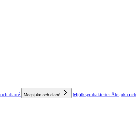
och diarré
Mjölksyrabakterier
Åksjuka och
Magsjuka och diarré