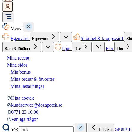
Meny
Egenvård
Skönhet & kroppsvård
Egenvård
Sk
Djur
Fler
Barn & förälder
Djur
Fler
Mina recept
Mina sidor
Min bonus
Mina ordrar & favoriter
Mina inställningar
Hitta apotek
kundservice@dozapotek.se
0771 23 10 00
Vanliga frågor
Sök
Se alla 
Tillbaka