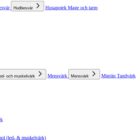
esvär
Husapotek
Mage och tarm
Hudbesvär
Mensvärk
Migrän
Tandvärk
ed- och muskelvärk
Mensvärk
rk
ol (led- & muskelvärk)