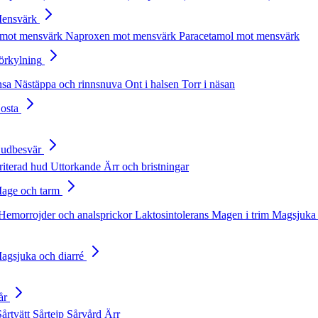
Mensvärk
 mot mensvärk
Naproxen mot mensvärk
Paracetamol mot mensvärk
Förkylning
nsa
Nästäppa och rinnsnuva
Ont i halsen
Torr i näsan
Hosta
Hudbesvär
rriterad hud
Uttorkande
Ärr och bristningar
Mage och tarm
Hemorrojder och analsprickor
Laktosintolerans
Magen i trim
Magsjuka 
Magsjuka och diarré
år
Sårtvätt
Sårtejp
Sårvård
Ärr