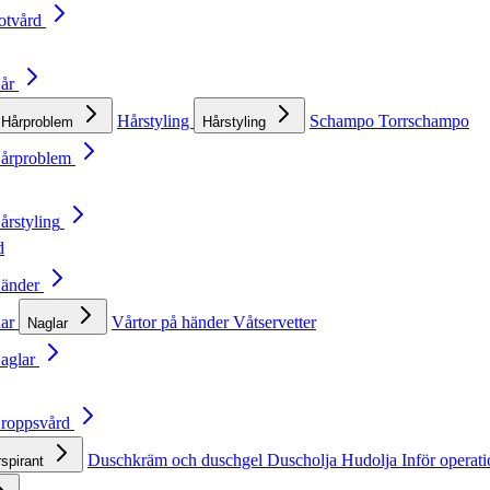
otvård
Hår
Hårstyling
Schampo
Torrschampo
Hårproblem
Hårstyling
Hårproblem
årstyling
d
Händer
lar
Vårtor på händer
Våtservetter
Naglar
Naglar
Kroppsvård
Duschkräm och duschgel
Duscholja
Hudolja
Inför operat
rspirant