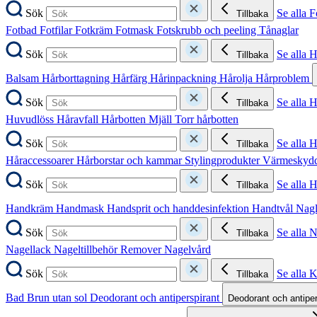
Sök
Se alla F
Tillbaka
Fotbad
Fotfilar
Fotkräm
Fotmask
Fotskrubb och peeling
Tånaglar
Sök
Se alla 
Tillbaka
Balsam
Hårborttagning
Hårfärg
Hårinpackning
Hårolja
Hårproblem
Sök
Se alla 
Tillbaka
Huvudlöss
Håravfall
Hårbotten
Mjäll
Torr hårbotten
Sök
Se alla H
Tillbaka
Håraccessoarer
Hårborstar och kammar
Stylingprodukter
Värmeskyd
Sök
Se alla 
Tillbaka
Handkräm
Handmask
Handsprit och handdesinfektion
Handtvål
Nag
Sök
Se alla 
Tillbaka
Nagellack
Nageltillbehör
Remover
Nagelvård
Sök
Se alla 
Tillbaka
Bad
Brun utan sol
Deodorant och antiperspirant
Deodorant och antipe