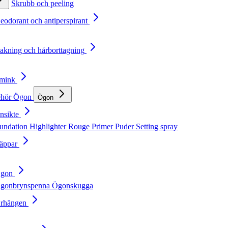
Skrubb och peeling
Deodorant och antiperspirant
Rakning och hårborttagning
Smink
ehör
Ögon
Ögon
nsikte
undation
Highlighter
Rouge
Primer
Puder
Setting spray
Läppar
Ögon
gonbrynspenna
Ögonskugga
Örhängen