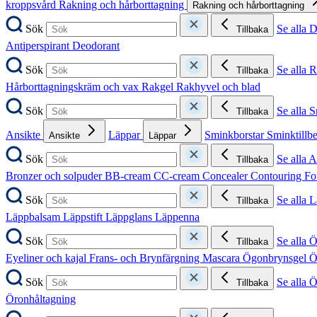
kroppsvård
Rakning och hårborttagning
Rakning och hårborttagning
Sök
Se alla 
Tillbaka
Antiperspirant
Deodorant
Sök
Se alla 
Tillbaka
Hårborttagningskräm och vax
Rakgel
Rakhyvel och blad
Sök
Se alla 
Tillbaka
Ansikte
Läppar
Sminkborstar
Sminktillb
Ansikte
Läppar
Sök
Se alla A
Tillbaka
Bronzer och solpuder
BB-cream
CC-cream
Concealer
Contouring
Fo
Sök
Se alla 
Tillbaka
Läppbalsam
Läppstift
Läppglans
Läppenna
Sök
Se alla 
Tillbaka
Eyeliner och kajal
Frans- och Brynfärgning
Mascara
Ögonbrynsgel
Ö
Sök
Se alla 
Tillbaka
Öronhåltagning