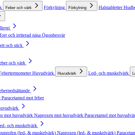
rk
Förkylning
Halstabletter
Hudb
Feber och värk
Förkylning
llergi
Torr och irriterad näsa
Ögonbesvär
ett och stick
Feber och värk
Febertermometer
Huvudvärk
Led- och muskelvärk
Huvudvärk
L
Febernedsättande
r
Paracetamol mot feber
Huvudvärk
en mot huvudvärk
Naproxen mot huvudvärk
Paracetamol mot huvudvä
Led- och muskelvärk
buprofen (led- & muskelvärk)
Naproxen (led- & muskelvärk)
Paracetam