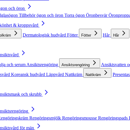
Ögon och öron
lglasögon
Tillbehör ögon och öron
Torra ögon
Öronbesvär
Öronpropp
Skönhet & kroppsvård
Dermatologisk hudvård
Fötter
Hår
solkräm
Fötter
Hår
Ansiktsvård
olja och serum
Ansiktsrengöring
Ansiktsvatten o
Ansiktsrengöring
tsvård
Koreansk hudvård
Läppvård
Nattkräm
Presentas
Nattkräm
Ansiktsmask och skrubb
Ansiktsrengöring
engöringskräm
Rengöringsmjölk
Rengöringsmousse
Rengöringspads
Ansiktsvård för män