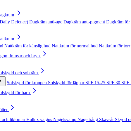
Dagkräm
Daily Defence)
Dagkräm anti-age
Dagkräm anti-pigment
Dagkräm för 
Nattkräm
hud
Nattkräm för känslig hud
Nattkräm för normal hud
Nattkräm för torr
Ögon, fransar och bryn
Solskydd och solkräm
Solskydd för kroppen
Solskydd för läppar
SPF 15-25
SPF 30
SPF
Solskydd för barn
ötter
 och liktornar
Hallux valgus
Nagelsvamp
Nageltrång
Skavsår
Skydd o