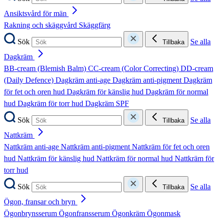
Ansiktsvård för män
Rakning och skäggvård
Skäggfärg
Sök
Se alla
Tillbaka
Dagkräm
BB-cream (Blemish Balm)
CC-cream (Color Correcting)
DD-cream
(Daily Defence)
Dagkräm anti-age
Dagkräm anti-pigment
Dagkräm
för fet och oren hud
Dagkräm för känslig hud
Dagkräm för normal
hud
Dagkräm för torr hud
Dagkräm SPF
Sök
Se alla
Tillbaka
Nattkräm
Nattkräm anti-age
Nattkräm anti-pigment
Nattkräm för fet och oren
hud
Nattkräm för känslig hud
Nattkräm för normal hud
Nattkräm för
torr hud
Sök
Se alla
Tillbaka
Ögon, fransar och bryn
Ögonbrynsserum
Ögonfransserum
Ögonkräm
Ögonmask