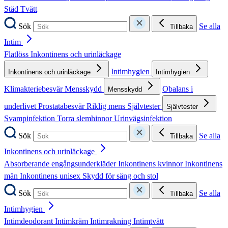
Städ
Tvätt
Sök
Se alla
Tillbaka
Intim
Flatlöss
Inkontinens och urinläckage
Intimhygien
Inkontinens och urinläckage
Intimhygien
Klimakteriebesvär
Mensskydd
Obalans i
Mensskydd
underlivet
Prostatabesvär
Riklig mens
Självtester
Självtester
Svampinfektion
Torra slemhinnor
Urinvägsinfektion
Sök
Se alla
Tillbaka
Inkontinens och urinläckage
Absorberande engångsunderkläder
Inkontinens kvinnor
Inkontinens
män
Inkontinens unisex
Skydd för säng och stol
Sök
Se alla
Tillbaka
Intimhygien
Intimdeodorant
Intimkräm
Intimrakning
Intimtvätt