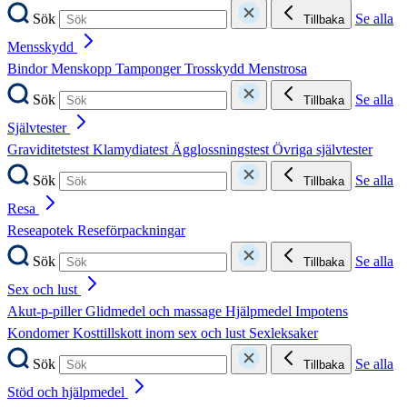
Sök
Se alla
Tillbaka
Mensskydd
Bindor
Menskopp
Tamponger
Trosskydd
Menstrosa
Sök
Se alla
Tillbaka
Självtester
Graviditetstest
Klamydiatest
Ägglossningstest
Övriga självtester
Sök
Se alla
Tillbaka
Resa
Reseapotek
Reseförpackningar
Sök
Se alla
Tillbaka
Sex och lust
Akut-p-piller
Glidmedel och massage
Hjälpmedel
Impotens
Kondomer
Kosttillskott inom sex och lust
Sexleksaker
Sök
Se alla
Tillbaka
Stöd och hjälpmedel