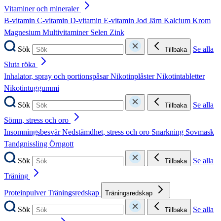
Vitaminer och mineraler
B-vitamin
C-vitamin
D-vitamin
E-vitamin
Jod
Järn
Kalcium
Krom
Magnesium
Multivitaminer
Selen
Zink
Sök
Se alla
Tillbaka
Sluta röka
Inhalator, spray och portionspåsar
Nikotinplåster
Nikotintabletter
Nikotintuggummi
Sök
Se alla
Tillbaka
Sömn, stress och oro
Insomningsbesvär
Nedstämdhet, stress och oro
Snarkning
Sovmask
Tandgnissling
Örngott
Sök
Se alla
Tillbaka
Träning
Proteinpulver
Träningsredskap
Träningsredskap
Sök
Se alla
Tillbaka