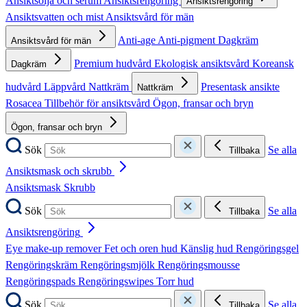
Ansiktsolja och serum
Ansiktsrengöring
Ansiktsrengöring
Ansiktsvatten och mist
Ansiktsvård för män
Anti-age
Anti-pigment
Dagkräm
Ansiktsvård för män
Premium hudvård
Ekologisk ansiktsvård
Koreansk
Dagkräm
hudvård
Läppvård
Nattkräm
Presentask ansikte
Nattkräm
Rosacea
Tillbehör för ansiktsvård
Ögon, fransar och bryn
Ögon, fransar och bryn
Sök
Se alla
Tillbaka
Ansiktsmask och skrubb
Ansiktsmask
Skrubb
Sök
Se alla
Tillbaka
Ansiktsrengöring
Eye make-up remover
Fet och oren hud
Känslig hud
Rengöringsgel
Rengöringskräm
Rengöringsmjölk
Rengöringsmousse
Rengöringspads
Rengöringswipes
Torr hud
Sök
Se alla
Tillbaka