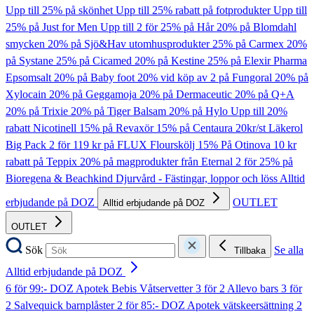
Upp till 25% på skönhet
Upp till 25% rabatt på fotprodukter
Upp till
25% på Just for Men
Upp till 2 för 25% på Hår
20% på Blomdahl
smycken
20% på Sjö&Hav utomhusprodukter
25% på Carmex
20%
på Systane
25% på Cicamed
20% på Kestine
25% på Elexir Pharma
Epsomsalt
20% på Baby foot
20% vid köp av 2 på Fungoral
20% på
Xylocain
20% på Geggamoja
20% på Dermaceutic
20% på Q+A
20% på Trixie
20% på Tiger Balsam
20% på Hylo
Upp till 20%
rabatt Nicotinell
15% på Revaxör
15% på Centaura
20kr/st Läkerol
Big Pack
2 för 119 kr på FLUX Flourskölj
15% På Otinova
10 kr
rabatt på Teppix
20% på magprodukter från Eternal
2 för 25% på
Bioregena & Beachkind
Djurvård - Fästingar, loppor och löss
Alltid
erbjudande på DOZ
OUTLET
Alltid erbjudande på DOZ
OUTLET
Sök
Se alla
Tillbaka
Alltid erbjudande på DOZ
6 för 99:- DOZ Apotek Bebis Våtservetter
3 för 2 Allevo bars
3 för
2 Salvequick barnplåster
2 för 85:- DOZ Apotek vätskeersättning
2