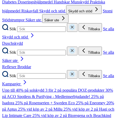
Diabetes
Doseringshjälpmedel
Handskar
Munskydd
Praktiska
hjälpmedel
Riskavfall
Skydd och stöd
Stomi
Skydd och stöd
Stödstrumpor
Säker ute
Säker ute
Sök
Se alla
Tillbaka
Skydd och stöd
Duschskydd
Sök
Se alla
Tillbaka
Säker ute
Reflexer
Broddar
Sök
Se alla
Tillbaka
Kampanjer
Upp till 40% på solskydd
3 för 2 på populära DOZ-produkter
30%
på ACO Spotless & Purifying - Medlemserbjudande!
25% på
Isadora
25% på Rosenserien + Sweden Eco
25% på Eneomey
20%
på Aptus
25% vid köp av 2 på Millu
25% vid köp av 2 på Hagi och
Lip Intimate Care
25% vid köp av 2 på Bioregena och Beachkind