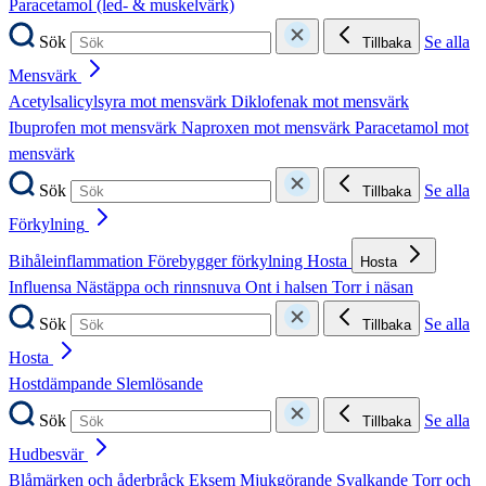
Paracetamol (led- & muskelvärk)
Sök
Se alla
Tillbaka
Mensvärk
Acetylsalicylsyra mot mensvärk
Diklofenak mot mensvärk
Ibuprofen mot mensvärk
Naproxen mot mensvärk
Paracetamol mot
mensvärk
Sök
Se alla
Tillbaka
Förkylning
Bihåleinflammation
Förebygger förkylning
Hosta
Hosta
Influensa
Nästäppa och rinnsnuva
Ont i halsen
Torr i näsan
Sök
Se alla
Tillbaka
Hosta
Hostdämpande
Slemlösande
Sök
Se alla
Tillbaka
Hudbesvär
Blåmärken och åderbråck
Eksem
Mjukgörande
Svalkande
Torr och