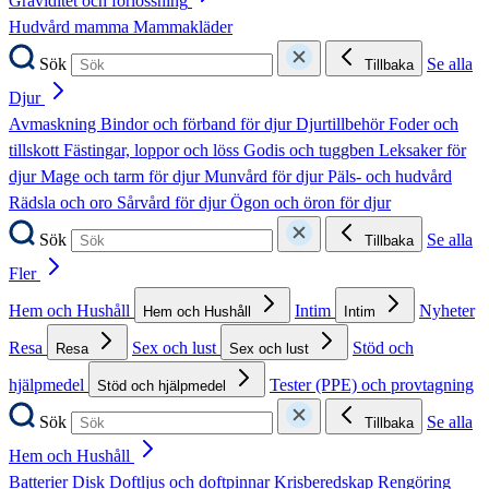
Graviditet och förlossning
Hudvård mamma
Mammakläder
Sök
Se alla
Tillbaka
Djur
Avmaskning
Bindor och förband för djur
Djurtillbehör
Foder och
tillskott
Fästingar, loppor och löss
Godis och tuggben
Leksaker för
djur
Mage och tarm för djur
Munvård för djur
Päls- och hudvård
Rädsla och oro
Sårvård för djur
Ögon och öron för djur
Sök
Se alla
Tillbaka
Fler
Hem och Hushåll
Intim
Nyheter
Hem och Hushåll
Intim
Resa
Sex och lust
Stöd och
Resa
Sex och lust
hjälpmedel
Tester (PPE) och provtagning
Stöd och hjälpmedel
Sök
Se alla
Tillbaka
Hem och Hushåll
Batterier
Disk
Doftljus och doftpinnar
Krisberedskap
Rengöring