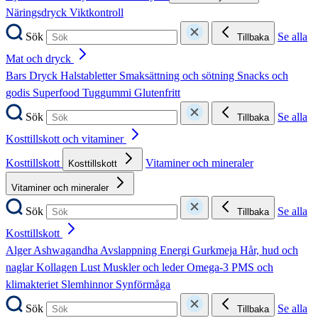
Näringsdryck
Viktkontroll
Sök
Se alla
Tillbaka
Mat och dryck
Bars
Dryck
Halstabletter
Smaksättning och sötning
Snacks och
godis
Superfood
Tuggummi
Glutenfritt
Sök
Se alla
Tillbaka
Kosttillskott och vitaminer
Kosttillskott
Vitaminer och mineraler
Kosttillskott
Vitaminer och mineraler
Sök
Se alla
Tillbaka
Kosttillskott
Alger
Ashwagandha
Avslappning
Energi
Gurkmeja
Hår, hud och
naglar
Kollagen
Lust
Muskler och leder
Omega-3
PMS och
klimakteriet
Slemhinnor
Synförmåga
Sök
Se alla
Tillbaka