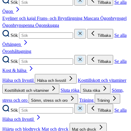
Sök
Se alla
Tillbaka
Ögon
Eyeliner och kajal
Frans- och Brynfärgning
Mascara
Ögonbrynsgel
Ögonbrynspenna
Ögonskugga
Sök
Se alla
Tillbaka
Örhängen
Öronhåltagning
Sök
Se alla
Tillbaka
Kost & hälsa
Hälsa och livsstil
Kosttillskott och vitaminer
Hälsa och livsstil
Sluta röka
Sömn,
Kosttillskott och vitaminer
Sluta röka
stress och oro
Träning
Sömn, stress och oro
Träning
Sök
Se alla
Tillbaka
Hälsa och livsstil
Hjärta och blodtryck
Mat och dryck
Mat och dryck