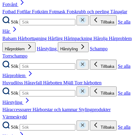
Fotvård
Fotbad
Fotfilar
Fotkräm
Fotmask
Fotskrubb och peeling
Tånaglar
Sök
Se alla
Tillbaka
Hår
Balsam
Hårborttagning
Hårfärg
Hårinpackning
Hårolja
Hårproblem
Hårstyling
Schampo
Hårproblem
Hårstyling
Torrschampo
Sök
Se alla
Tillbaka
Hårproblem
Huvudlöss
Håravfall
Hårbotten
Mjäll
Torr hårbotten
Sök
Se alla
Tillbaka
Hårstyling
Håraccessoarer
Hårborstar och kammar
Stylingprodukter
Värmeskydd
Sök
Se alla
Tillbaka