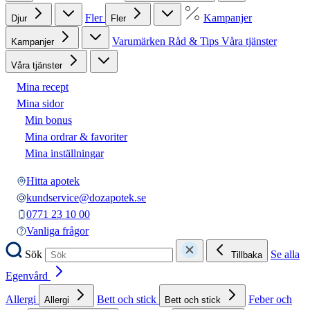
Fler
Kampanjer
Djur
Fler
Varumärken
Råd & Tips
Våra tjänster
Kampanjer
Våra tjänster
Mina recept
Mina sidor
Min bonus
Mina ordrar & favoriter
Mina inställningar
Hitta apotek
kundservice@dozapotek.se
0771 23 10 00
Vanliga frågor
Sök
Se alla
Tillbaka
Egenvård
Allergi
Bett och stick
Feber och
Allergi
Bett och stick