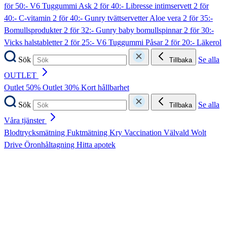
för 50:- V6 Tuggummi Ask
2 för 40:- Libresse intimservett
2 för
40:- C-vitamin
2 för 40:- Gunry tvättservetter Aloe vera
2 för 35:-
Bomullsprodukter
2 för 32:- Gunry baby bomullspinnar
2 för 30:-
Vicks halstabletter
2 för 25:- V6 Tuggummi Påsar
2 för 20:- Läkerol
Sök
Se alla
Tillbaka
OUTLET
Outlet 50%
Outlet 30%
Kort hållbarhet
Sök
Se alla
Tillbaka
Våra tjänster
Blodtrycksmätning
Fuktmätning
Kry
Vaccination
Välvald
Wolt
Drive
Öronhåltagning
Hitta apotek