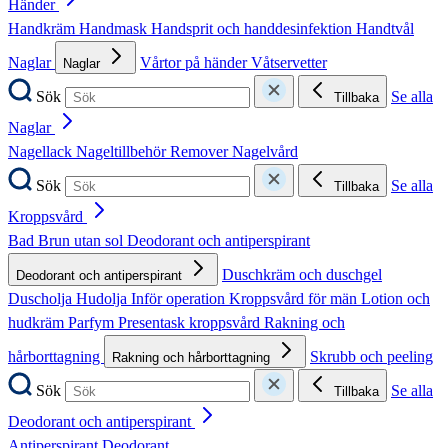
Händer
Handkräm
Handmask
Handsprit och handdesinfektion
Handtvål
Naglar
Vårtor på händer
Våtservetter
Naglar
Sök
Se alla
Tillbaka
Naglar
Nagellack
Nageltillbehör
Remover
Nagelvård
Sök
Se alla
Tillbaka
Kroppsvård
Bad
Brun utan sol
Deodorant och antiperspirant
Duschkräm och duschgel
Deodorant och antiperspirant
Duscholja
Hudolja
Inför operation
Kroppsvård för män
Lotion och
hudkräm
Parfym
Presentask kroppsvård
Rakning och
hårborttagning
Skrubb och peeling
Rakning och hårborttagning
Sök
Se alla
Tillbaka
Deodorant och antiperspirant
Antiperspirant
Deodorant