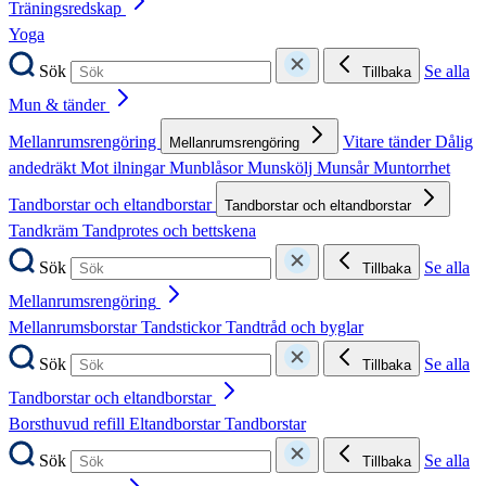
Träningsredskap
Yoga
Sök
Se alla
Tillbaka
Mun & tänder
Mellanrumsrengöring
Vitare tänder
Dålig
Mellanrumsrengöring
andedräkt
Mot ilningar
Munblåsor
Munskölj
Munsår
Muntorrhet
Tandborstar och eltandborstar
Tandborstar och eltandborstar
Tandkräm
Tandprotes och bettskena
Sök
Se alla
Tillbaka
Mellanrumsrengöring
Mellanrumsborstar
Tandstickor
Tandtråd och byglar
Sök
Se alla
Tillbaka
Tandborstar och eltandborstar
Borsthuvud refill
Eltandborstar
Tandborstar
Sök
Se alla
Tillbaka