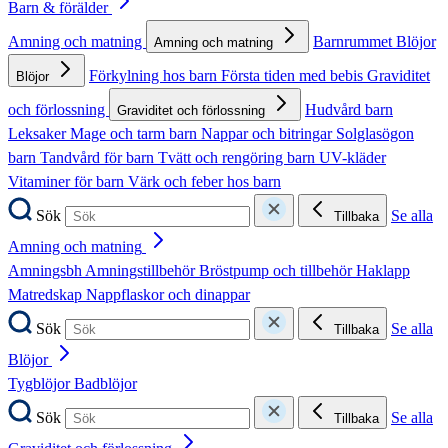
Barn & förälder
Amning och matning
Barnrummet
Blöjor
Amning och matning
Förkylning hos barn
Första tiden med bebis
Graviditet
Blöjor
och förlossning
Hudvård barn
Graviditet och förlossning
Leksaker
Mage och tarm barn
Nappar och bitringar
Solglasögon
barn
Tandvård för barn
Tvätt och rengöring barn
UV-kläder
Vitaminer för barn
Värk och feber hos barn
Sök
Se alla
Tillbaka
Amning och matning
Amningsbh
Amningstillbehör
Bröstpump och tillbehör
Haklapp
Matredskap
Nappflaskor och dinappar
Sök
Se alla
Tillbaka
Blöjor
Tygblöjor
Badblöjor
Sök
Se alla
Tillbaka