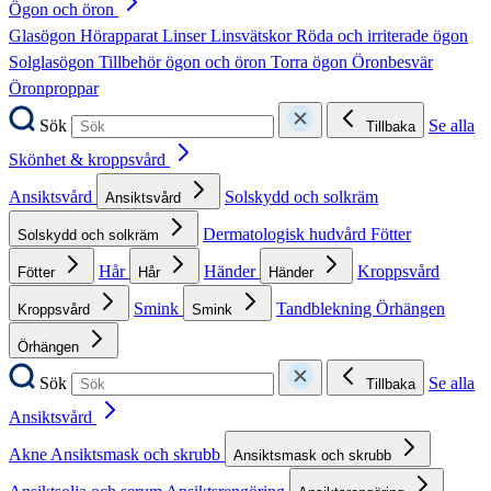
Ögon och öron
Glasögon
Hörapparat
Linser
Linsvätskor
Röda och irriterade ögon
Solglasögon
Tillbehör ögon och öron
Torra ögon
Öronbesvär
Öronproppar
Sök
Se alla
Tillbaka
Skönhet & kroppsvård
Ansiktsvård
Solskydd och solkräm
Ansiktsvård
Dermatologisk hudvård
Fötter
Solskydd och solkräm
Hår
Händer
Kroppsvård
Fötter
Hår
Händer
Smink
Tandblekning
Örhängen
Kroppsvård
Smink
Örhängen
Sök
Se alla
Tillbaka
Ansiktsvård
Akne
Ansiktsmask och skrubb
Ansiktsmask och skrubb