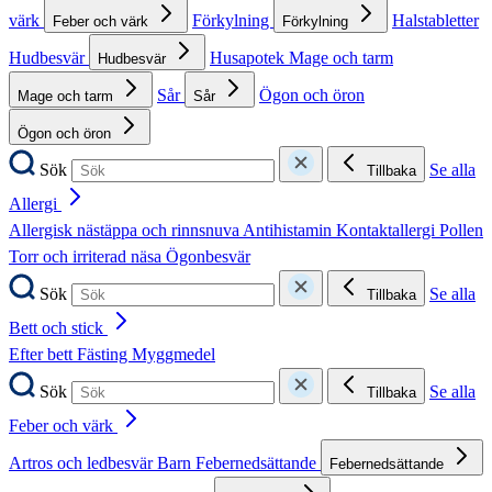
värk
Förkylning
Halstabletter
Feber och värk
Förkylning
Hudbesvär
Husapotek
Mage och tarm
Hudbesvär
Sår
Ögon och öron
Mage och tarm
Sår
Ögon och öron
Sök
Se alla
Tillbaka
Allergi
Allergisk nästäppa och rinnsnuva
Antihistamin
Kontaktallergi
Pollen
Torr och irriterad näsa
Ögonbesvär
Sök
Se alla
Tillbaka
Bett och stick
Efter bett
Fästing
Myggmedel
Sök
Se alla
Tillbaka
Feber och värk
Artros och ledbesvär
Barn
Febernedsättande
Febernedsättande