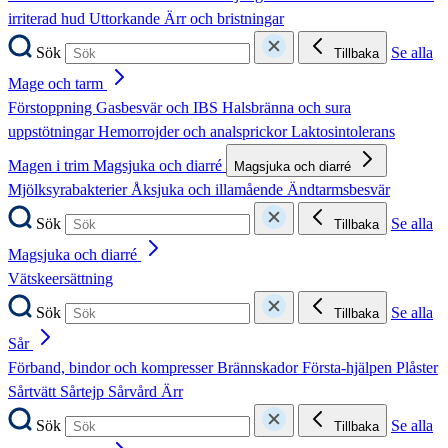
irriterad hud
Uttorkande
Ärr och bristningar
Sök
Se alla
Tillbaka
Mage och tarm
Förstoppning
Gasbesvär och IBS
Halsbränna och sura
uppstötningar
Hemorrojder och analsprickor
Laktosintolerans
Magen i trim
Magsjuka och diarré
Magsjuka och diarré
Mjölksyrabakterier
Åksjuka och illamående
Ändtarmsbesvär
Sök
Se alla
Tillbaka
Magsjuka och diarré
Vätskeersättning
Sök
Se alla
Tillbaka
Sår
Förband, bindor och kompresser
Brännskador
Första-hjälpen
Plåster
Sårtvätt
Sårtejp
Sårvård
Ärr
Sök
Se alla
Tillbaka