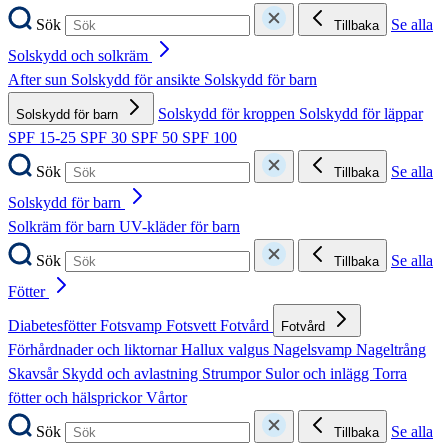
Sök
Se alla
Tillbaka
Solskydd och solkräm
After sun
Solskydd för ansikte
Solskydd för barn
Solskydd för kroppen
Solskydd för läppar
Solskydd för barn
SPF 15-25
SPF 30
SPF 50
SPF 100
Sök
Se alla
Tillbaka
Solskydd för barn
Solkräm för barn
UV-kläder för barn
Sök
Se alla
Tillbaka
Fötter
Diabetesfötter
Fotsvamp
Fotsvett
Fotvård
Fotvård
Förhårdnader och liktornar
Hallux valgus
Nagelsvamp
Nageltrång
Skavsår
Skydd och avlastning
Strumpor
Sulor och inlägg
Torra
fötter och hälsprickor
Vårtor
Sök
Se alla
Tillbaka