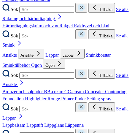
Sök
Se alla
Tillbaka
Rakning och hårborttagning
Hårborttagningskräm och vax
Rakgel
Rakhyvel och blad
Sök
Se alla
Tillbaka
Smink
Ansikte
Läppar
Sminkborstar
Ansikte
Läppar
Sminktillbehör
Ögon
Ögon
Sök
Se alla
Tillbaka
Ansikte
Bronzer och solpuder
BB-cream
CC-cream
Concealer
Contouring
Foundation
Highlighter
Rouge
Primer
Puder
Setting spray
Sök
Se alla
Tillbaka
Läppar
Läppbalsam
Läppstift
Läppglans
Läppenna