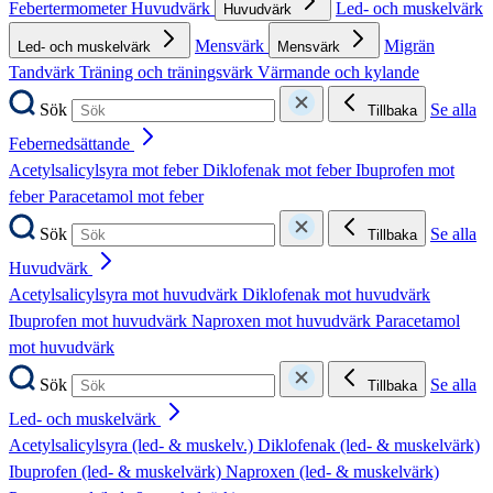
Febertermometer
Huvudvärk
Led- och muskelvärk
Huvudvärk
Mensvärk
Migrän
Led- och muskelvärk
Mensvärk
Tandvärk
Träning och träningsvärk
Värmande och kylande
Sök
Se alla
Tillbaka
Febernedsättande
Acetylsalicylsyra mot feber
Diklofenak mot feber
Ibuprofen mot
feber
Paracetamol mot feber
Sök
Se alla
Tillbaka
Huvudvärk
Acetylsalicylsyra mot huvudvärk
Diklofenak mot huvudvärk
Ibuprofen mot huvudvärk
Naproxen mot huvudvärk
Paracetamol
mot huvudvärk
Sök
Se alla
Tillbaka
Led- och muskelvärk
Acetylsalicylsyra (led- & muskelv.)
Diklofenak (led- & muskelvärk)
Ibuprofen (led- & muskelvärk)
Naproxen (led- & muskelvärk)