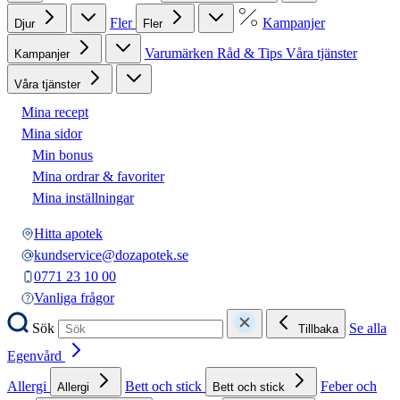
Fler
Kampanjer
Djur
Fler
Varumärken
Råd & Tips
Våra tjänster
Kampanjer
Våra tjänster
Mina recept
Mina sidor
Min bonus
Mina ordrar & favoriter
Mina inställningar
Hitta apotek
kundservice@dozapotek.se
0771 23 10 00
Vanliga frågor
Sök
Se alla
Tillbaka
Egenvård
Allergi
Bett och stick
Feber och
Allergi
Bett och stick