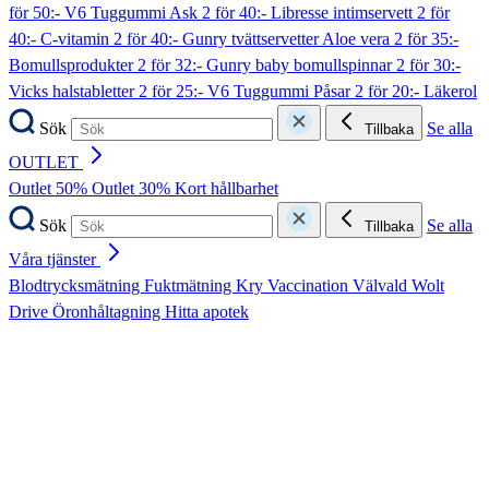
för 50:- V6 Tuggummi Ask
2 för 40:- Libresse intimservett
2 för
40:- C-vitamin
2 för 40:- Gunry tvättservetter Aloe vera
2 för 35:-
Bomullsprodukter
2 för 32:- Gunry baby bomullspinnar
2 för 30:-
Vicks halstabletter
2 för 25:- V6 Tuggummi Påsar
2 för 20:- Läkerol
Sök
Se alla
Tillbaka
OUTLET
Outlet 50%
Outlet 30%
Kort hållbarhet
Sök
Se alla
Tillbaka
Våra tjänster
Blodtrycksmätning
Fuktmätning
Kry
Vaccination
Välvald
Wolt
Drive
Öronhåltagning
Hitta apotek