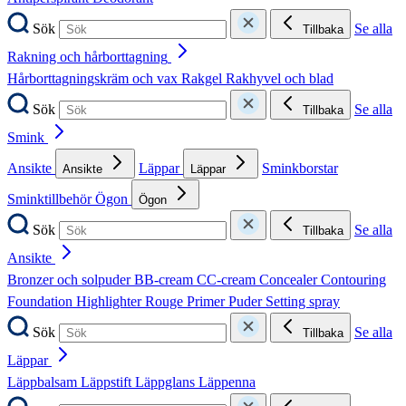
Sök
Se alla
Tillbaka
Rakning och hårborttagning
Hårborttagningskräm och vax
Rakgel
Rakhyvel och blad
Sök
Se alla
Tillbaka
Smink
Ansikte
Läppar
Sminkborstar
Ansikte
Läppar
Sminktillbehör
Ögon
Ögon
Sök
Se alla
Tillbaka
Ansikte
Bronzer och solpuder
BB-cream
CC-cream
Concealer
Contouring
Foundation
Highlighter
Rouge
Primer
Puder
Setting spray
Sök
Se alla
Tillbaka
Läppar
Läppbalsam
Läppstift
Läppglans
Läppenna