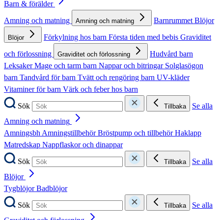
Barn & förälder
Amning och matning
Barnrummet
Blöjor
Amning och matning
Förkylning hos barn
Första tiden med bebis
Graviditet
Blöjor
och förlossning
Hudvård barn
Graviditet och förlossning
Leksaker
Mage och tarm barn
Nappar och bitringar
Solglasögon
barn
Tandvård för barn
Tvätt och rengöring barn
UV-kläder
Vitaminer för barn
Värk och feber hos barn
Sök
Se alla
Tillbaka
Amning och matning
Amningsbh
Amningstillbehör
Bröstpump och tillbehör
Haklapp
Matredskap
Nappflaskor och dinappar
Sök
Se alla
Tillbaka
Blöjor
Tygblöjor
Badblöjor
Sök
Se alla
Tillbaka