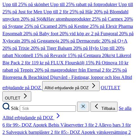
Upp till 25% på skönhet
Upp till 25% rabatt på fotprodukter
Upp till
25% på Just for Men
Upp till 2 för 25% på Hår
20% på Blomdahl
smycken
20% på Sjö&Hav utomhusprodukter
25% på Carmex
20%
på Systane
25% på Cicamed
20% på Kestine
25% på Elexir Pharma
Epsomsalt
20% på Baby foot
20% vid köp av 2 på Fungoral
20% på
Xylocain
20% på Geggamoja
20% på Dermaceutic
20% på Q+A
20% på Trixie
20% på Tiger Balsam
20% på Hylo
Upp till 20%
rabatt Nicotinell
15% på Revaxör
15% på Centaura
20kr/st Läkerol
Big Pack
2 för 119 kr på FLUX Flourskölj
15% På Otinova
10 kr
rabatt på Teppix
20% på magprodukter från Eternal
2 för 25% på
Bioregena & Beachkind
Djurvård - Fästingar, loppor och löss
Alltid
erbjudande på DOZ
OUTLET
Alltid erbjudande på DOZ
OUTLET
Sök
Se alla
Tillbaka
Alltid erbjudande på DOZ
6 för 99:- DOZ Apotek Bebis Våtservetter
3 för 2 Allevo bars
3 för
2 Salvequick barnplåster
2 för 85:- DOZ Apotek vätskeersättning
2