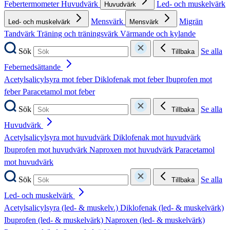
Febertermometer
Huvudvärk
Led- och muskelvärk
Huvudvärk
Mensvärk
Migrän
Led- och muskelvärk
Mensvärk
Tandvärk
Träning och träningsvärk
Värmande och kylande
Sök
Se alla
Tillbaka
Febernedsättande
Acetylsalicylsyra mot feber
Diklofenak mot feber
Ibuprofen mot
feber
Paracetamol mot feber
Sök
Se alla
Tillbaka
Huvudvärk
Acetylsalicylsyra mot huvudvärk
Diklofenak mot huvudvärk
Ibuprofen mot huvudvärk
Naproxen mot huvudvärk
Paracetamol
mot huvudvärk
Sök
Se alla
Tillbaka
Led- och muskelvärk
Acetylsalicylsyra (led- & muskelv.)
Diklofenak (led- & muskelvärk)
Ibuprofen (led- & muskelvärk)
Naproxen (led- & muskelvärk)