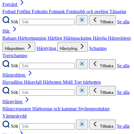
Fotvård
Fotbad
Fotfilar
Fotkräm
Fotmask
Fotskrubb och peeling
Tånaglar
Sök
Se alla
Tillbaka
Hår
Balsam
Hårborttagning
Hårfärg
Hårinpackning
Hårolja
Hårproblem
Hårstyling
Schampo
Hårproblem
Hårstyling
Torrschampo
Sök
Se alla
Tillbaka
Hårproblem
Huvudlöss
Håravfall
Hårbotten
Mjäll
Torr hårbotten
Sök
Se alla
Tillbaka
Hårstyling
Håraccessoarer
Hårborstar och kammar
Stylingprodukter
Värmeskydd
Sök
Se alla
Tillbaka