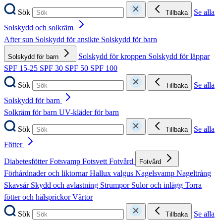
Sök
Se alla
Tillbaka
Solskydd och solkräm
After sun
Solskydd för ansikte
Solskydd för barn
Solskydd för kroppen
Solskydd för läppar
Solskydd för barn
SPF 15-25
SPF 30
SPF 50
SPF 100
Sök
Se alla
Tillbaka
Solskydd för barn
Solkräm för barn
UV-kläder för barn
Sök
Se alla
Tillbaka
Fötter
Diabetesfötter
Fotsvamp
Fotsvett
Fotvård
Fotvård
Förhårdnader och liktornar
Hallux valgus
Nagelsvamp
Nageltrång
Skavsår
Skydd och avlastning
Strumpor
Sulor och inlägg
Torra
fötter och hälsprickor
Vårtor
Sök
Se alla
Tillbaka