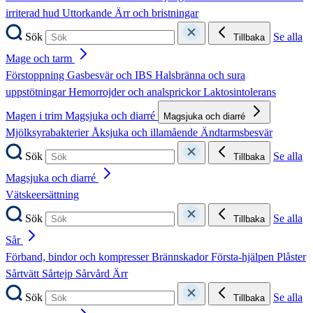
irriterad hud
Uttorkande
Ärr och bristningar
Sök
Se alla
Tillbaka
Mage och tarm
Förstoppning
Gasbesvär och IBS
Halsbränna och sura
uppstötningar
Hemorrojder och analsprickor
Laktosintolerans
Magen i trim
Magsjuka och diarré
Magsjuka och diarré
Mjölksyrabakterier
Åksjuka och illamående
Ändtarmsbesvär
Sök
Se alla
Tillbaka
Magsjuka och diarré
Vätskeersättning
Sök
Se alla
Tillbaka
Sår
Förband, bindor och kompresser
Brännskador
Första-hjälpen
Plåster
Sårtvätt
Sårtejp
Sårvård
Ärr
Sök
Se alla
Tillbaka