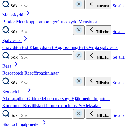
Sök
Se alla
Tillbaka
Mensskydd
Bindor
Menskopp
Tamponger
Trosskydd
Menstrosa
Sök
Se alla
Tillbaka
Självtester
Graviditetstest
Klamydiatest
Ägglossningstest
Övriga självtester
Sök
Se alla
Tillbaka
Resa
Reseapotek
Reseförpackningar
Sök
Se alla
Tillbaka
Sex och lust
Akut-p-piller
Glidmedel och massage
Hjälpmedel
Impotens
Kondomer
Kosttillskott inom sex och lust
Sexleksaker
Sök
Se alla
Tillbaka
Stöd och hjälpmedel