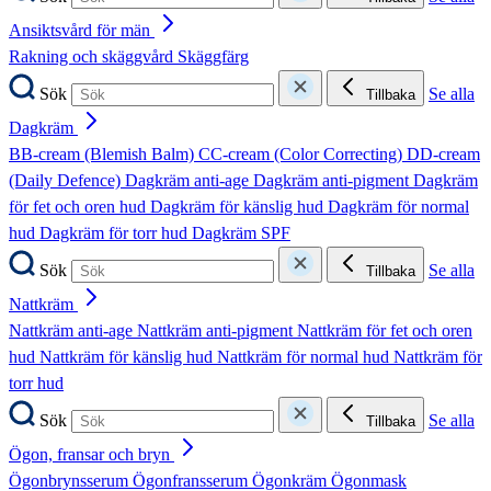
Ansiktsvård för män
Rakning och skäggvård
Skäggfärg
Sök
Se alla
Tillbaka
Dagkräm
BB-cream (Blemish Balm)
CC-cream (Color Correcting)
DD-cream
(Daily Defence)
Dagkräm anti-age
Dagkräm anti-pigment
Dagkräm
för fet och oren hud
Dagkräm för känslig hud
Dagkräm för normal
hud
Dagkräm för torr hud
Dagkräm SPF
Sök
Se alla
Tillbaka
Nattkräm
Nattkräm anti-age
Nattkräm anti-pigment
Nattkräm för fet och oren
hud
Nattkräm för känslig hud
Nattkräm för normal hud
Nattkräm för
torr hud
Sök
Se alla
Tillbaka
Ögon, fransar och bryn
Ögonbrynsserum
Ögonfransserum
Ögonkräm
Ögonmask