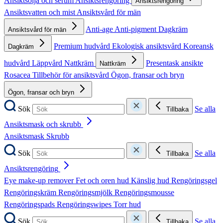
Ansiktsolja och serum
Ansiktsrengöring
Ansiktsrengöring
Ansiktsvatten och mist
Ansiktsvård för män
Anti-age
Anti-pigment
Dagkräm
Ansiktsvård för män
Premium hudvård
Ekologisk ansiktsvård
Koreansk
Dagkräm
hudvård
Läppvård
Nattkräm
Presentask ansikte
Nattkräm
Rosacea
Tillbehör för ansiktsvård
Ögon, fransar och bryn
Ögon, fransar och bryn
Sök
Se alla
Tillbaka
Ansiktsmask och skrubb
Ansiktsmask
Skrubb
Sök
Se alla
Tillbaka
Ansiktsrengöring
Eye make-up remover
Fet och oren hud
Känslig hud
Rengöringsgel
Rengöringskräm
Rengöringsmjölk
Rengöringsmousse
Rengöringspads
Rengöringswipes
Torr hud
Sök
Se alla
Tillbaka