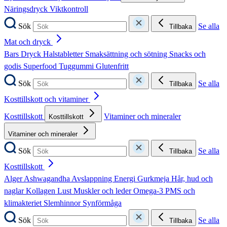
Näringsdryck
Viktkontroll
Sök
Se alla
Tillbaka
Mat och dryck
Bars
Dryck
Halstabletter
Smaksättning och sötning
Snacks och
godis
Superfood
Tuggummi
Glutenfritt
Sök
Se alla
Tillbaka
Kosttillskott och vitaminer
Kosttillskott
Vitaminer och mineraler
Kosttillskott
Vitaminer och mineraler
Sök
Se alla
Tillbaka
Kosttillskott
Alger
Ashwagandha
Avslappning
Energi
Gurkmeja
Hår, hud och
naglar
Kollagen
Lust
Muskler och leder
Omega-3
PMS och
klimakteriet
Slemhinnor
Synförmåga
Sök
Se alla
Tillbaka