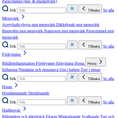
Paracetamol (led- & muskelvärk)
Sök
Se alla
Tillbaka
Mensvärk
Acetylsalicylsyra mot mensvärk
Diklofenak mot mensvärk
Ibuprofen mot mensvärk
Naproxen mot mensvärk
Paracetamol mot
mensvärk
Sök
Se alla
Tillbaka
Förkylning
Bihåleinflammation
Förebygger förkylning
Hosta
Hosta
Influensa
Nästäppa och rinnsnuva
Ont i halsen
Torr i näsan
Sök
Se alla
Tillbaka
Hosta
Hostdämpande
Slemlösande
Sök
Se alla
Tillbaka
Hudbesvär
Blåmärken och åderbråck
Eksem
Mjukgörande
Svalkande
Torr och