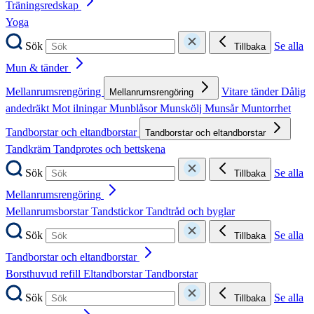
Träningsredskap
Yoga
Sök
Se alla
Tillbaka
Mun & tänder
Mellanrumsrengöring
Vitare tänder
Dålig
Mellanrumsrengöring
andedräkt
Mot ilningar
Munblåsor
Munskölj
Munsår
Muntorrhet
Tandborstar och eltandborstar
Tandborstar och eltandborstar
Tandkräm
Tandprotes och bettskena
Sök
Se alla
Tillbaka
Mellanrumsrengöring
Mellanrumsborstar
Tandstickor
Tandtråd och byglar
Sök
Se alla
Tillbaka
Tandborstar och eltandborstar
Borsthuvud refill
Eltandborstar
Tandborstar
Sök
Se alla
Tillbaka