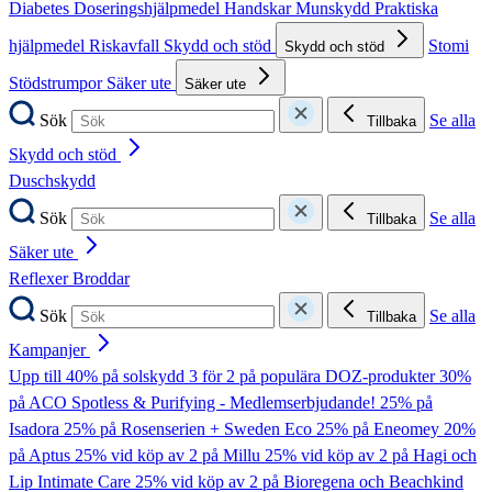
Diabetes
Doseringshjälpmedel
Handskar
Munskydd
Praktiska
hjälpmedel
Riskavfall
Skydd och stöd
Stomi
Skydd och stöd
Stödstrumpor
Säker ute
Säker ute
Sök
Se alla
Tillbaka
Skydd och stöd
Duschskydd
Sök
Se alla
Tillbaka
Säker ute
Reflexer
Broddar
Sök
Se alla
Tillbaka
Kampanjer
Upp till 40% på solskydd
3 för 2 på populära DOZ-produkter
30%
på ACO Spotless & Purifying - Medlemserbjudande!
25% på
Isadora
25% på Rosenserien + Sweden Eco
25% på Eneomey
20%
på Aptus
25% vid köp av 2 på Millu
25% vid köp av 2 på Hagi och
Lip Intimate Care
25% vid köp av 2 på Bioregena och Beachkind