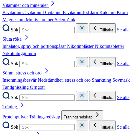
Vitaminer och mineraler
B-vitamin
C-vitamin
D-vitamin
E-vitamin
Jod
Järn
Kalcium
Krom
Magnesium
Multivitaminer
Selen
Zink
Sök
Se alla
Tillbaka
Sluta röka
Inhalator, spray och portionspåsar
Nikotinplåster
Nikotintabletter
Nikotintuggummi
Sök
Se alla
Tillbaka
Sömn, stress och oro
Insomningsbesvär
Nedstämdhet, stress och oro
Snarkning
Sovmask
Tandgnissling
Örngott
Sök
Se alla
Tillbaka
Träning
Proteinpulver
Träningsredskap
Träningsredskap
Sök
Se alla
Tillbaka