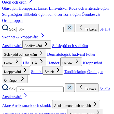
Ögon och öron
Glasögon
Hörapparat
Linser
Linsvätskor
Röda och irriterade ögon
Solglasögon
Tillbehör ögon och öron
Torra ögon
Öronbesvär
Öronproppar
Sök
Se alla
Tillbaka
Skönhet & kroppsvård
Ansiktsvård
Solskydd och solkräm
Ansiktsvård
Dermatologisk hudvård
Fötter
Solskydd och solkräm
Hår
Händer
Kroppsvård
Fötter
Hår
Händer
Smink
Tandblekning
Örhängen
Kroppsvård
Smink
Örhängen
Sök
Se alla
Tillbaka
Ansiktsvård
Akne
Ansiktsmask och skrubb
Ansiktsmask och skrubb