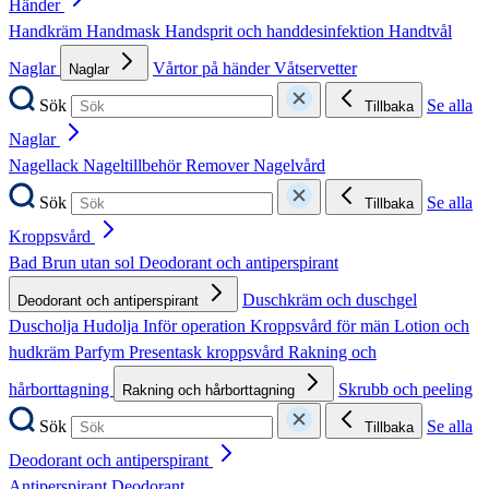
Händer
Handkräm
Handmask
Handsprit och handdesinfektion
Handtvål
Naglar
Vårtor på händer
Våtservetter
Naglar
Sök
Se alla
Tillbaka
Naglar
Nagellack
Nageltillbehör
Remover
Nagelvård
Sök
Se alla
Tillbaka
Kroppsvård
Bad
Brun utan sol
Deodorant och antiperspirant
Duschkräm och duschgel
Deodorant och antiperspirant
Duscholja
Hudolja
Inför operation
Kroppsvård för män
Lotion och
hudkräm
Parfym
Presentask kroppsvård
Rakning och
hårborttagning
Skrubb och peeling
Rakning och hårborttagning
Sök
Se alla
Tillbaka
Deodorant och antiperspirant
Antiperspirant
Deodorant