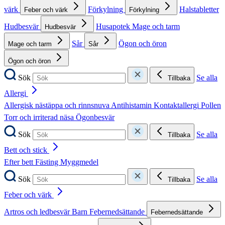
värk
Förkylning
Halstabletter
Feber och värk
Förkylning
Hudbesvär
Husapotek
Mage och tarm
Hudbesvär
Sår
Ögon och öron
Mage och tarm
Sår
Ögon och öron
Sök
Se alla
Tillbaka
Allergi
Allergisk nästäppa och rinnsnuva
Antihistamin
Kontaktallergi
Pollen
Torr och irriterad näsa
Ögonbesvär
Sök
Se alla
Tillbaka
Bett och stick
Efter bett
Fästing
Myggmedel
Sök
Se alla
Tillbaka
Feber och värk
Artros och ledbesvär
Barn
Febernedsättande
Febernedsättande