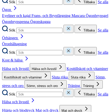
Sök
Se alla
Tillbaka
Ögon
Eyeliner och kajal
Frans- och Brynfärgning
Mascara
Ögonbrynsgel
Ögonbrynspenna
Ögonskugga
Sök
Se alla
Tillbaka
Örhängen
Öronhåltagning
Sök
Se alla
Tillbaka
Kost & hälsa
Hälsa och livsstil
Kosttillskott och vitaminer
Hälsa och livsstil
Sluta röka
Sömn,
Kosttillskott och vitaminer
Sluta röka
stress och oro
Träning
Sömn, stress och oro
Träning
Sök
Se alla
Tillbaka
Hälsa och livsstil
Hjärta och blodtryck
Mat och dryck
Mat och dryck