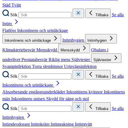
Städ
Tvätt
Sök
Se alla
Tillbaka
Intim
Flatlöss
Inkontinens och urinläckage
Intimhygien
Inkontinens och urinläckage
Intimhygien
Klimakteriebesvär
Mensskydd
Obalans i
Mensskydd
underlivet
Prostatabesvär
Riklig mens
Självtester
Självtester
Svampinfektion
Torra slemhinnor
Urinvägsinfektion
Sök
Se alla
Tillbaka
Inkontinens och urinläckage
Absorberande engångsunderkläder
Inkontinens kvinnor
Inkontinens
män
Inkontinens unisex
Skydd för säng och stol
Sök
Se alla
Tillbaka
Intimhygien
Intimdeodorant
Intimkräm
Intimrakning
Intimtvätt