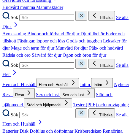
Graviditet och förlossning
Hudvård mamma
Mammakläder
Sök
Se alla
Tillbaka
Djur
Avmaskning
Bindor och förband för djur
Djurtillbehör
Foder och
tillskott
Fästingar, loppor och löss
Godis och tuggben
Leksaker för
djur
Mage och tarm för djur
Munvård för djur
Päls- och hudvård
Rädsla och oro
Sårvård för djur
Ögon och öron för djur
Sök
Se alla
Tillbaka
Fler
Hem och Hushåll
Intim
Nyheter
Hem och Hushåll
Intim
Resa
Sex och lust
Stöd och
Resa
Sex och lust
hjälpmedel
Tester (PPE) och provtagning
Stöd och hjälpmedel
Sök
Se alla
Tillbaka
Hem och Hushåll
Batterier
Disk
Doftljus och doftpinnar
Krisberedskap
Rengöring