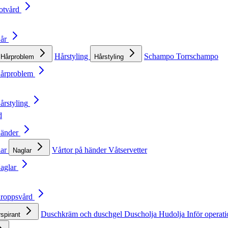
otvård
Hår
Hårstyling
Schampo
Torrschampo
Hårproblem
Hårstyling
Hårproblem
årstyling
d
Händer
lar
Vårtor på händer
Våtservetter
Naglar
Naglar
Kroppsvård
Duschkräm och duschgel
Duscholja
Hudolja
Inför operat
rspirant