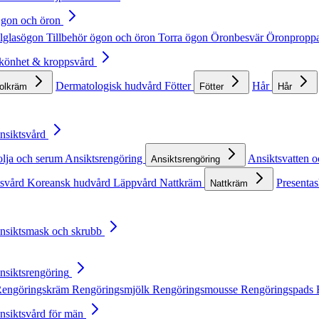
Ögon och öron
lglasögon
Tillbehör ögon och öron
Torra ögon
Öronbesvär
Öronpropp
Skönhet & kroppsvård
Dermatologisk hudvård
Fötter
Hår
solkräm
Fötter
Hår
Ansiktsvård
olja och serum
Ansiktsrengöring
Ansiktsvatten o
Ansiktsrengöring
tsvård
Koreansk hudvård
Läppvård
Nattkräm
Presentas
Nattkräm
Ansiktsmask och skrubb
Ansiktsrengöring
engöringskräm
Rengöringsmjölk
Rengöringsmousse
Rengöringspads
Ansiktsvård för män