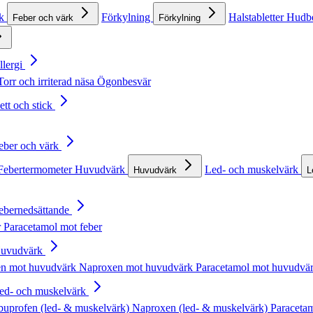
rk
Förkylning
Halstabletter
Hudb
Feber och värk
Förkylning
llergi
Torr och irriterad näsa
Ögonbesvär
ett och stick
Feber och värk
Febertermometer
Huvudvärk
Led- och muskelvärk
Huvudvärk
L
Febernedsättande
r
Paracetamol mot feber
Huvudvärk
en mot huvudvärk
Naproxen mot huvudvärk
Paracetamol mot huvudvä
Led- och muskelvärk
buprofen (led- & muskelvärk)
Naproxen (led- & muskelvärk)
Paracetam