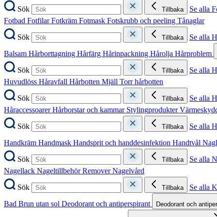
Sök
Se alla F
Tillbaka
Fotbad
Fotfilar
Fotkräm
Fotmask
Fotskrubb och peeling
Tånaglar
Sök
Se alla 
Tillbaka
Balsam
Hårborttagning
Hårfärg
Hårinpackning
Hårolja
Hårproblem
Sök
Se alla 
Tillbaka
Huvudlöss
Håravfall
Hårbotten
Mjäll
Torr hårbotten
Sök
Se alla H
Tillbaka
Håraccessoarer
Hårborstar och kammar
Stylingprodukter
Värmeskyd
Sök
Se alla 
Tillbaka
Handkräm
Handmask
Handsprit och handdesinfektion
Handtvål
Nag
Sök
Se alla 
Tillbaka
Nagellack
Nageltillbehör
Remover
Nagelvård
Sök
Se alla 
Tillbaka
Bad
Brun utan sol
Deodorant och antiperspirant
Deodorant och antipe