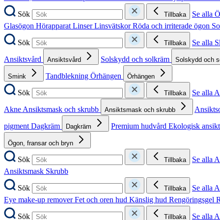
Sök
Se alla 
Tillbaka
Glasögon
Hörapparat
Linser
Linsvätskor
Röda och irriterade ögon
So
Sök
Se alla 
Tillbaka
Ansiktsvård
Solskydd och solkräm
Ansiktsvård
Solskydd och 
Tandblekning
Örhängen
Smink
Örhängen
Sök
Se alla 
Tillbaka
Akne
Ansiktsmask och skrubb
Ansikts
Ansiktsmask och skrubb
pigment
Dagkräm
Premium hudvård
Ekologisk ansik
Dagkräm
Ögon, fransar och bryn
Sök
Se alla 
Tillbaka
Ansiktsmask
Skrubb
Sök
Se alla 
Tillbaka
Eye make-up remover
Fet och oren hud
Känslig hud
Rengöringsgel
R
Sök
Se alla 
Tillbaka