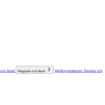
och diarré
Mjölksyrabakterier
Åksjuka och
Magsjuka och diarré