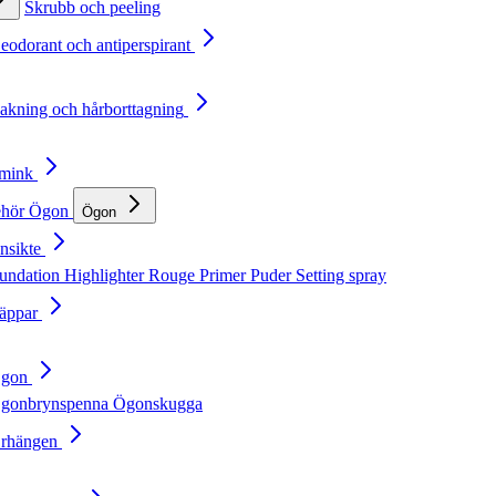
Skrubb och peeling
Deodorant och antiperspirant
Rakning och hårborttagning
Smink
ehör
Ögon
Ögon
nsikte
undation
Highlighter
Rouge
Primer
Puder
Setting spray
Läppar
Ögon
gonbrynspenna
Ögonskugga
Örhängen