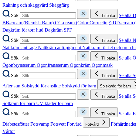
Rakning och skäggvård
Skäggfärg
Sök
Se alla 
Tillbaka
BB-cream (Blemish Balm)
CC-cream (Color Correcting)
DD-cream (
Dagkräm för torr hud
Dagkräm SPF
Sök
Se alla 
Tillbaka
Nattkräm anti-age
Nattkräm anti-pigment
Nattkräm för fet och oren 
Sök
Se alla 
Tillbaka
Ögonbrynsserum
Ögonfransserum
Ögonkräm
Ögonmask
Sök
Se alla 
Tillbaka
After sun
Solskydd för ansikte
Solskydd för barn
Solskydd för barn
Sök
Se alla 
Tillbaka
Solkräm för barn
UV-kläder för barn
Sök
Se alla F
Tillbaka
Diabetesfötter
Fotsvamp
Fotsvett
Fotvård
Förhårdnader
Fotvård
Vårtor