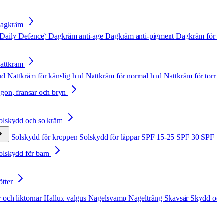
Dagkräm
Daily Defence)
Dagkräm anti-age
Dagkräm anti-pigment
Dagkräm för 
Nattkräm
hud
Nattkräm för känslig hud
Nattkräm för normal hud
Nattkräm för torr
Ögon, fransar och bryn
Solskydd och solkräm
Solskydd för kroppen
Solskydd för läppar
SPF 15-25
SPF 30
SPF
Solskydd för barn
ötter
 och liktornar
Hallux valgus
Nagelsvamp
Nageltrång
Skavsår
Skydd o