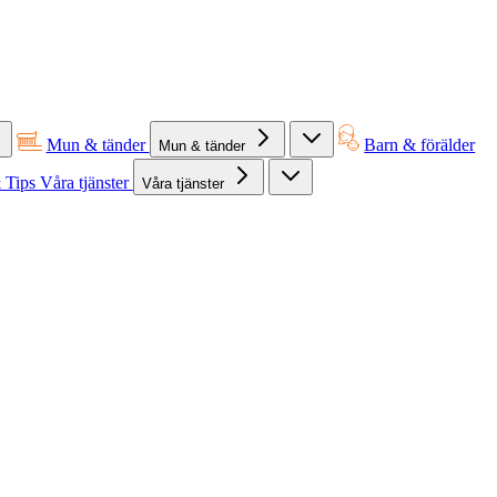
Mun & tänder
Barn & förälder
Mun & tänder
 Tips
Våra tjänster
Våra tjänster