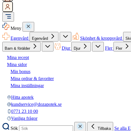
Meny
Egenvård
Skönhet & kroppsvård
Egenvård
Sk
Djur
Fler
Barn & förälder
Djur
Fler
Mina recept
Mina sidor
Min bonus
Mina ordrar & favoriter
Mina inställningar
Hitta apotek
kundservice@dozapotek.se
0771 23 10 00
Vanliga frågor
Sök
Se alla 
Tillbaka