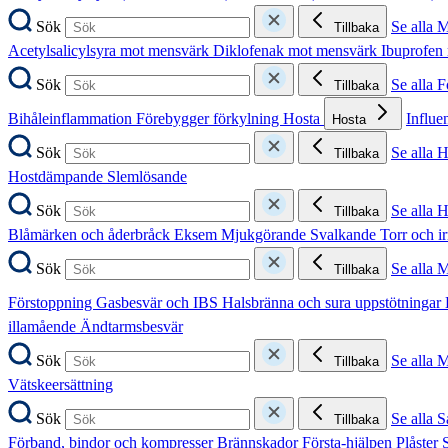
Sök
Se alla 
Tillbaka
Acetylsalicylsyra mot mensvärk
Diklofenak mot mensvärk
Ibuprofen
Sök
Se alla 
Tillbaka
Bihåleinflammation
Förebygger förkylning
Hosta
Influe
Hosta
Sök
Se alla 
Tillbaka
Hostdämpande
Slemlösande
Sök
Se alla 
Tillbaka
Blåmärken och åderbråck
Eksem
Mjukgörande
Svalkande
Torr och i
Sök
Se alla 
Tillbaka
Förstoppning
Gasbesvär och IBS
Halsbränna och sura uppstötningar
illamående
Ändtarmsbesvär
Sök
Se alla 
Tillbaka
Vätskeersättning
Sök
Se alla S
Tillbaka
Förband, bindor och kompresser
Brännskador
Första-hjälpen
Plåster