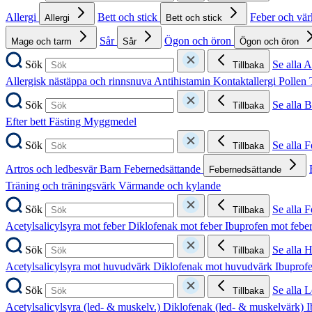
Allergi
Bett och stick
Feber och vä
Allergi
Bett och stick
Sår
Ögon och öron
Mage och tarm
Sår
Ögon och öron
Sök
Se alla A
Tillbaka
Allergisk nästäppa och rinnsnuva
Antihistamin
Kontaktallergi
Pollen
Sök
Se alla B
Tillbaka
Efter bett
Fästing
Myggmedel
Sök
Se alla 
Tillbaka
Artros och ledbesvär
Barn
Febernedsättande
Febernedsättande
Träning och träningsvärk
Värmande och kylande
Sök
Se alla 
Tillbaka
Acetylsalicylsyra mot feber
Diklofenak mot feber
Ibuprofen mot febe
Sök
Se alla 
Tillbaka
Acetylsalicylsyra mot huvudvärk
Diklofenak mot huvudvärk
Ibuprof
Sök
Se alla 
Tillbaka
Acetylsalicylsyra (led- & muskelv.)
Diklofenak (led- & muskelvärk)
I