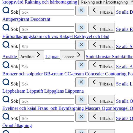
kroppsvård
Rakning och hårborttagning
Rakning och hårborttagning
Sök
Se alla 
Tillbaka
Antiperspirant
Deodorant
Sök
Se alla 
Tillbaka
Hårborttagningskräm och vax
Rakgel
Rakhyvel och blad
Sök
Se alla 
Tillbaka
Ansikte
Läppar
Sminkborstar
Sminktillb
Ansikte
Läppar
Sök
Se alla A
Tillbaka
Bronzer och solpuder
BB-cream
CC-cream
Concealer
Contouring
Fo
Sök
Se alla 
Tillbaka
Läppbalsam
Läppstift
Läppglans
Läppenna
Sök
Se alla 
Tillbaka
Eyeliner och kajal
Frans- och Brynfärgning
Mascara
Ögonbrynsgel
Ö
Sök
Se alla 
Tillbaka
Öronhåltagning