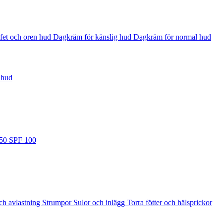
fet och oren hud
Dagkräm för känslig hud
Dagkräm för normal hud
 hud
 50
SPF 100
ch avlastning
Strumpor
Sulor och inlägg
Torra fötter och hälsprickor