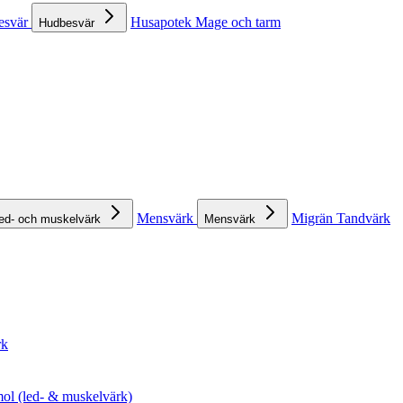
esvär
Husapotek
Mage och tarm
Hudbesvär
Mensvärk
Migrän
Tandvärk
ed- och muskelvärk
Mensvärk
rk
ol (led- & muskelvärk)