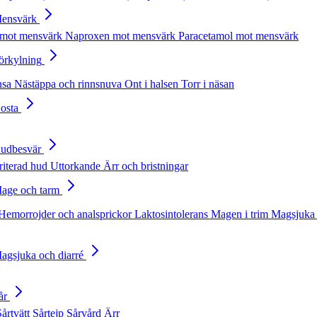
Mensvärk
 mot mensvärk
Naproxen mot mensvärk
Paracetamol mot mensvärk
Förkylning
nsa
Nästäppa och rinnsnuva
Ont i halsen
Torr i näsan
Hosta
Hudbesvär
rriterad hud
Uttorkande
Ärr och bristningar
Mage och tarm
Hemorrojder och analsprickor
Laktosintolerans
Magen i trim
Magsjuka 
Magsjuka och diarré
år
Sårtvätt
Sårtejp
Sårvård
Ärr