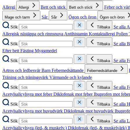
Allergi
Bett och stick
Feber och vä
Allergi
Bett och stick
Sår
Ögon och öron
Mage och tarm
Sår
Ögon och öron
Sök
Se alla A
Tillbaka
Allergisk nästäppa och rinnsnuva
Antihistamin
Kontaktallergi
Pollen
Sök
Se alla B
Tillbaka
Efter bett
Fästing
Myggmedel
Sök
Se alla 
Tillbaka
Artros och ledbesvär
Barn
Febernedsättande
Febernedsättande
Träning och träningsvärk
Värmande och kylande
Sök
Se alla 
Tillbaka
Acetylsalicylsyra mot feber
Diklofenak mot feber
Ibuprofen mot febe
Sök
Se alla 
Tillbaka
Acetylsalicylsyra mot huvudvärk
Diklofenak mot huvudvärk
Ibuprof
Sök
Se alla 
Tillbaka
Acetylsalicylsyra (led- & muskelv.)
Diklofenak (led- & muskelvärk)
I