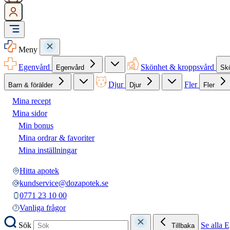
Meny
Egenvård
Skönhet & kroppsvård
Egenvård
Sk
Djur
Fler
Barn & förälder
Djur
Fler
Mina recept
Mina sidor
Min bonus
Mina ordrar & favoriter
Mina inställningar
Hitta apotek
kundservice@dozapotek.se
0771 23 10 00
Vanliga frågor
Sök
Se alla 
Tillbaka