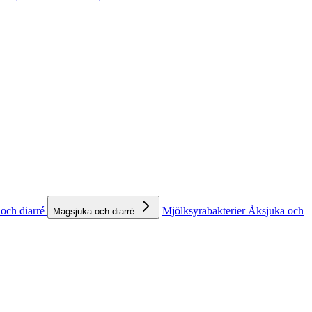
och diarré
Mjölksyrabakterier
Åksjuka och
Magsjuka och diarré