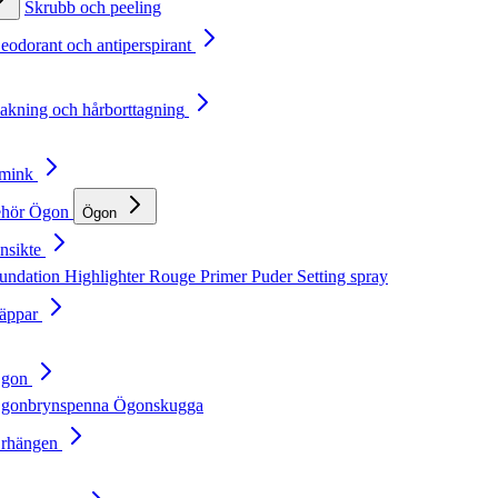
Skrubb och peeling
Deodorant och antiperspirant
Rakning och hårborttagning
Smink
ehör
Ögon
Ögon
nsikte
undation
Highlighter
Rouge
Primer
Puder
Setting spray
Läppar
Ögon
gonbrynspenna
Ögonskugga
Örhängen