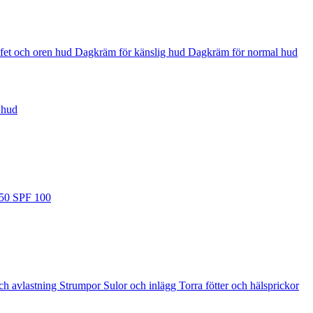
fet och oren hud
Dagkräm för känslig hud
Dagkräm för normal hud
 hud
 50
SPF 100
ch avlastning
Strumpor
Sulor och inlägg
Torra fötter och hälsprickor