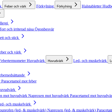
rk
Förkylning
Halstabletter
Hudb
Feber och värk
Förkylning
llergi
Torr och irriterad näsa
Ögonbesvär
ett och stick
Feber och värk
Febertermometer
Huvudvärk
Led- och muskelvärk
Huvudvärk
L
Febernedsättande
r
Paracetamol mot feber
Huvudvärk
en mot huvudvärk
Naproxen mot huvudvärk
Paracetamol mot huvudvä
Led- och muskelvärk
buprofen (led- & muskelvärk)
Naproxen (led- & muskelvärk)
Paracetam