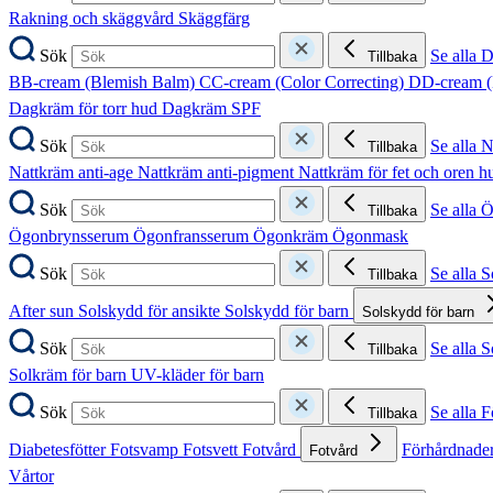
Rakning och skäggvård
Skäggfärg
Sök
Se alla 
Tillbaka
BB-cream (Blemish Balm)
CC-cream (Color Correcting)
DD-cream (
Dagkräm för torr hud
Dagkräm SPF
Sök
Se alla 
Tillbaka
Nattkräm anti-age
Nattkräm anti-pigment
Nattkräm för fet och oren 
Sök
Se alla 
Tillbaka
Ögonbrynsserum
Ögonfransserum
Ögonkräm
Ögonmask
Sök
Se alla 
Tillbaka
After sun
Solskydd för ansikte
Solskydd för barn
Solskydd för barn
Sök
Se alla 
Tillbaka
Solkräm för barn
UV-kläder för barn
Sök
Se alla F
Tillbaka
Diabetesfötter
Fotsvamp
Fotsvett
Fotvård
Förhårdnader
Fotvård
Vårtor