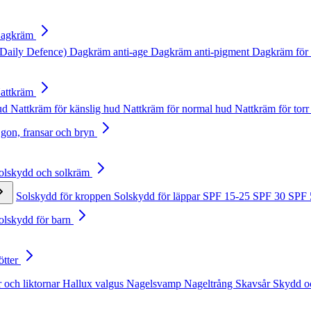
Dagkräm
Daily Defence)
Dagkräm anti-age
Dagkräm anti-pigment
Dagkräm för 
Nattkräm
hud
Nattkräm för känslig hud
Nattkräm för normal hud
Nattkräm för torr
Ögon, fransar och bryn
Solskydd och solkräm
Solskydd för kroppen
Solskydd för läppar
SPF 15-25
SPF 30
SPF
Solskydd för barn
ötter
 och liktornar
Hallux valgus
Nagelsvamp
Nageltrång
Skavsår
Skydd o