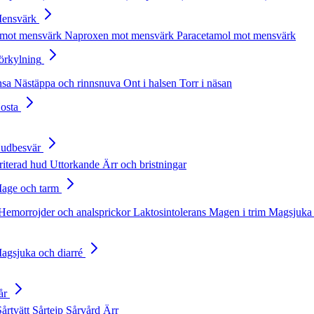
Mensvärk
 mot mensvärk
Naproxen mot mensvärk
Paracetamol mot mensvärk
Förkylning
nsa
Nästäppa och rinnsnuva
Ont i halsen
Torr i näsan
Hosta
Hudbesvär
rriterad hud
Uttorkande
Ärr och bristningar
Mage och tarm
Hemorrojder och analsprickor
Laktosintolerans
Magen i trim
Magsjuka 
Magsjuka och diarré
år
Sårtvätt
Sårtejp
Sårvård
Ärr