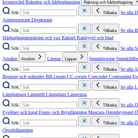
kroppsvård
Rakning och hårborttagning
Rakning och hårborttagning
Sök
Se alla 
Tillbaka
Antiperspirant
Deodorant
Sök
Se alla 
Tillbaka
Hårborttagningskräm och vax
Rakgel
Rakhyvel och blad
Sök
Se alla 
Tillbaka
Ansikte
Läppar
Sminkborstar
Sminktillb
Ansikte
Läppar
Sök
Se alla A
Tillbaka
Bronzer och solpuder
BB-cream
CC-cream
Concealer
Contouring
Fo
Sök
Se alla 
Tillbaka
Läppbalsam
Läppstift
Läppglans
Läppenna
Sök
Se alla 
Tillbaka
Eyeliner och kajal
Frans- och Brynfärgning
Mascara
Ögonbrynsgel
Ö
Sök
Se alla 
Tillbaka
Öronhåltagning