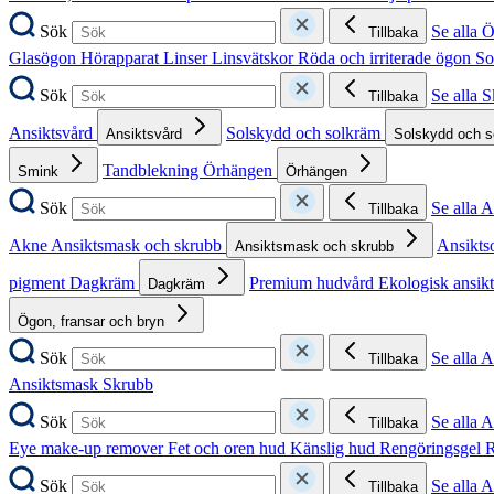
Sök
Se alla 
Tillbaka
Glasögon
Hörapparat
Linser
Linsvätskor
Röda och irriterade ögon
So
Sök
Se alla 
Tillbaka
Ansiktsvård
Solskydd och solkräm
Ansiktsvård
Solskydd och 
Tandblekning
Örhängen
Smink
Örhängen
Sök
Se alla 
Tillbaka
Akne
Ansiktsmask och skrubb
Ansikts
Ansiktsmask och skrubb
pigment
Dagkräm
Premium hudvård
Ekologisk ansik
Dagkräm
Ögon, fransar och bryn
Sök
Se alla 
Tillbaka
Ansiktsmask
Skrubb
Sök
Se alla 
Tillbaka
Eye make-up remover
Fet och oren hud
Känslig hud
Rengöringsgel
R
Sök
Se alla 
Tillbaka