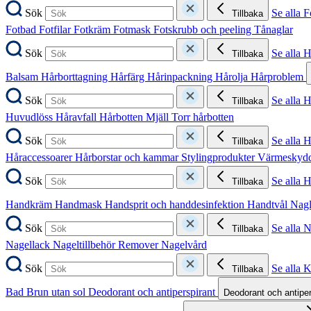
Sök
Se alla F
Tillbaka
Fotbad
Fotfilar
Fotkräm
Fotmask
Fotskrubb och peeling
Tånaglar
Sök
Se alla 
Tillbaka
Balsam
Hårborttagning
Hårfärg
Hårinpackning
Hårolja
Hårproblem
Sök
Se alla 
Tillbaka
Huvudlöss
Håravfall
Hårbotten
Mjäll
Torr hårbotten
Sök
Se alla H
Tillbaka
Håraccessoarer
Hårborstar och kammar
Stylingprodukter
Värmeskyd
Sök
Se alla 
Tillbaka
Handkräm
Handmask
Handsprit och handdesinfektion
Handtvål
Nag
Sök
Se alla 
Tillbaka
Nagellack
Nageltillbehör
Remover
Nagelvård
Sök
Se alla 
Tillbaka
Bad
Brun utan sol
Deodorant och antiperspirant
Deodorant och antipe