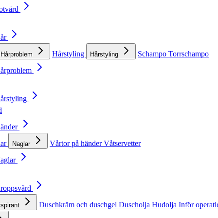
otvård
Hår
Hårstyling
Schampo
Torrschampo
Hårproblem
Hårstyling
Hårproblem
årstyling
d
Händer
lar
Vårtor på händer
Våtservetter
Naglar
Naglar
Kroppsvård
Duschkräm och duschgel
Duscholja
Hudolja
Inför operat
rspirant