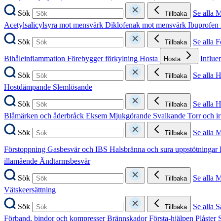
Sök
Se alla 
Tillbaka
Acetylsalicylsyra mot mensvärk
Diklofenak mot mensvärk
Ibuprofen
Sök
Se alla 
Tillbaka
Bihåleinflammation
Förebygger förkylning
Hosta
Influe
Hosta
Sök
Se alla 
Tillbaka
Hostdämpande
Slemlösande
Sök
Se alla 
Tillbaka
Blåmärken och åderbråck
Eksem
Mjukgörande
Svalkande
Torr och i
Sök
Se alla 
Tillbaka
Förstoppning
Gasbesvär och IBS
Halsbränna och sura uppstötningar
illamående
Ändtarmsbesvär
Sök
Se alla 
Tillbaka
Vätskeersättning
Sök
Se alla S
Tillbaka
Förband, bindor och kompresser
Brännskador
Första-hjälpen
Plåster