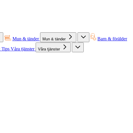
Mun & tänder
Barn & förälder
Mun & tänder
 Tips
Våra tjänster
Våra tjänster