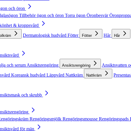
Ögon och öron
lglasögon
Tillbehör ögon och öron
Torra ögon
Öronbesvär
Öronpropp
Skönhet & kroppsvård
Dermatologisk hudvård
Fötter
Hår
solkräm
Fötter
Hår
Ansiktsvård
olja och serum
Ansiktsrengöring
Ansiktsvatten o
Ansiktsrengöring
tsvård
Koreansk hudvård
Läppvård
Nattkräm
Presentas
Nattkräm
Ansiktsmask och skrubb
Ansiktsrengöring
engöringskräm
Rengöringsmjölk
Rengöringsmousse
Rengöringspads
Ansiktsvård för män