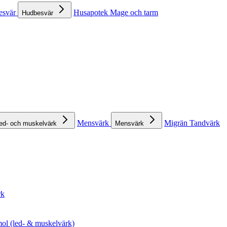
esvär
Husapotek
Mage och tarm
Hudbesvär
Mensvärk
Migrän
Tandvärk
ed- och muskelvärk
Mensvärk
rk
ol (led- & muskelvärk)