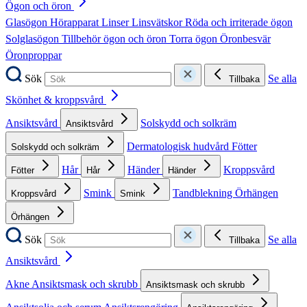
Ögon och öron
Glasögon
Hörapparat
Linser
Linsvätskor
Röda och irriterade ögon
Solglasögon
Tillbehör ögon och öron
Torra ögon
Öronbesvär
Öronproppar
Sök
Se alla
Tillbaka
Skönhet & kroppsvård
Ansiktsvård
Solskydd och solkräm
Ansiktsvård
Dermatologisk hudvård
Fötter
Solskydd och solkräm
Hår
Händer
Kroppsvård
Fötter
Hår
Händer
Smink
Tandblekning
Örhängen
Kroppsvård
Smink
Örhängen
Sök
Se alla
Tillbaka
Ansiktsvård
Akne
Ansiktsmask och skrubb
Ansiktsmask och skrubb