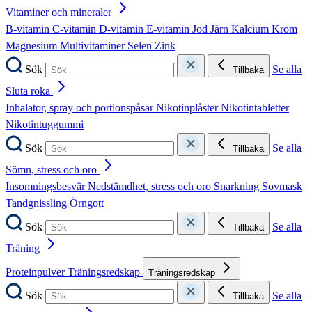
Vitaminer och mineraler
B-vitamin
C-vitamin
D-vitamin
E-vitamin
Jod
Järn
Kalcium
Krom
Magnesium
Multivitaminer
Selen
Zink
Sök
Se alla
Tillbaka
Sluta röka
Inhalator, spray och portionspåsar
Nikotinplåster
Nikotintabletter
Nikotintuggummi
Sök
Se alla
Tillbaka
Sömn, stress och oro
Insomningsbesvär
Nedstämdhet, stress och oro
Snarkning
Sovmask
Tandgnissling
Örngott
Sök
Se alla
Tillbaka
Träning
Proteinpulver
Träningsredskap
Träningsredskap
Sök
Se alla
Tillbaka