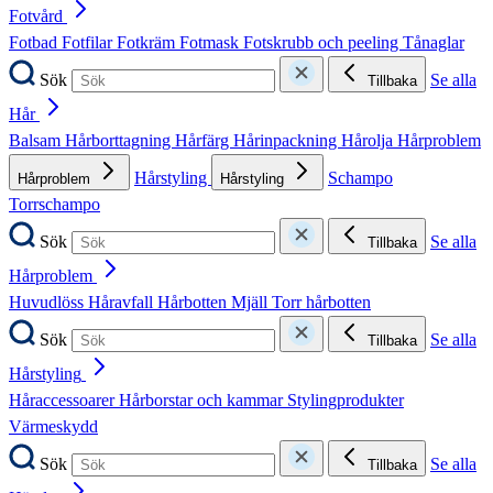
Fotvård
Fotbad
Fotfilar
Fotkräm
Fotmask
Fotskrubb och peeling
Tånaglar
Sök
Se alla
Tillbaka
Hår
Balsam
Hårborttagning
Hårfärg
Hårinpackning
Hårolja
Hårproblem
Hårstyling
Schampo
Hårproblem
Hårstyling
Torrschampo
Sök
Se alla
Tillbaka
Hårproblem
Huvudlöss
Håravfall
Hårbotten
Mjäll
Torr hårbotten
Sök
Se alla
Tillbaka
Hårstyling
Håraccessoarer
Hårborstar och kammar
Stylingprodukter
Värmeskydd
Sök
Se alla
Tillbaka