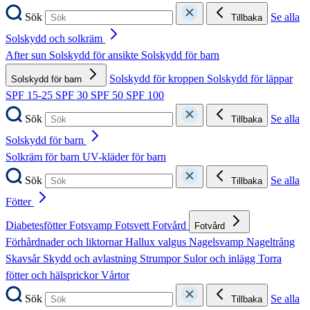
Sök
Se alla
Tillbaka
Solskydd och solkräm
After sun
Solskydd för ansikte
Solskydd för barn
Solskydd för kroppen
Solskydd för läppar
Solskydd för barn
SPF 15-25
SPF 30
SPF 50
SPF 100
Sök
Se alla
Tillbaka
Solskydd för barn
Solkräm för barn
UV-kläder för barn
Sök
Se alla
Tillbaka
Fötter
Diabetesfötter
Fotsvamp
Fotsvett
Fotvård
Fotvård
Förhårdnader och liktornar
Hallux valgus
Nagelsvamp
Nageltrång
Skavsår
Skydd och avlastning
Strumpor
Sulor och inlägg
Torra
fötter och hälsprickor
Vårtor
Sök
Se alla
Tillbaka