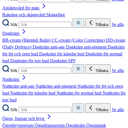
Ansiktsvård för män
Rakning och skäggvård
Skäggfärg
Sök
Se alla
Tillbaka
Dagkräm
BB-cream (Blemish Balm)
CC-cream (Color Correcting)
DD-cream
(Daily Defence)
Dagkräm anti-age
Dagkräm anti-pigment
Dagkräm
för fet och oren hud
Dagkräm för känslig hud
Dagkräm för normal
hud
Dagkräm för torr hud
Dagkräm SPF
Sök
Se alla
Tillbaka
Nattkräm
Nattkräm anti-age
Nattkräm anti-pigment
Nattkräm för fet och oren
hud
Nattkräm för känslig hud
Nattkräm för normal hud
Nattkräm för
torr hud
Sök
Se alla
Tillbaka
Ögon, fransar och bryn
Ögonbrynsserum
Ögonfransserum
Ögonkräm
Ögonmask