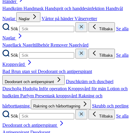
Händer
Handkräm
Handmask
Handsprit och handdesinfektion
Handtvål
Naglar
Vårtor på händer
Våtservetter
Naglar
Sök
Se alla
Tillbaka
Naglar
Nagellack
Nageltillbehör
Remover
Nagelvård
Sök
Se alla
Tillbaka
Kroppsvård
Bad
Brun utan sol
Deodorant och antiperspirant
Duschkräm och duschgel
Deodorant och antiperspirant
Duscholja
Hudolja
Inför operation
Kroppsvård för män
Lotion och
hudkräm
Parfym
Presentask kroppsvård
Rakning och
hårborttagning
Skrubb och peeling
Rakning och hårborttagning
Sök
Se alla
Tillbaka
Deodorant och antiperspirant
Antiperspirant
Deodorant