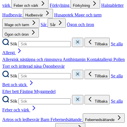
värk
Förkylning
Halstabletter
Feber och värk
Förkylning
Hudbesvär
Husapotek
Mage och tarm
Hudbesvär
Sår
Ögon och öron
Mage och tarm
Sår
Ögon och öron
Sök
Se alla
Tillbaka
Allergi
Allergisk nästäppa och rinnsnuva
Antihistamin
Kontaktallergi
Pollen
Torr och irriterad näsa
Ögonbesvär
Sök
Se alla
Tillbaka
Bett och stick
Efter bett
Fästing
Myggmedel
Sök
Se alla
Tillbaka
Feber och värk
Artros och ledbesvär
Barn
Febernedsättande
Febernedsättande