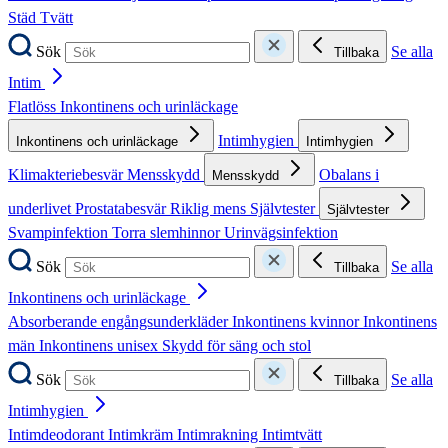
Städ
Tvätt
Sök
Se alla
Tillbaka
Intim
Flatlöss
Inkontinens och urinläckage
Intimhygien
Inkontinens och urinläckage
Intimhygien
Klimakteriebesvär
Mensskydd
Obalans i
Mensskydd
underlivet
Prostatabesvär
Riklig mens
Självtester
Självtester
Svampinfektion
Torra slemhinnor
Urinvägsinfektion
Sök
Se alla
Tillbaka
Inkontinens och urinläckage
Absorberande engångsunderkläder
Inkontinens kvinnor
Inkontinens
män
Inkontinens unisex
Skydd för säng och stol
Sök
Se alla
Tillbaka
Intimhygien
Intimdeodorant
Intimkräm
Intimrakning
Intimtvätt