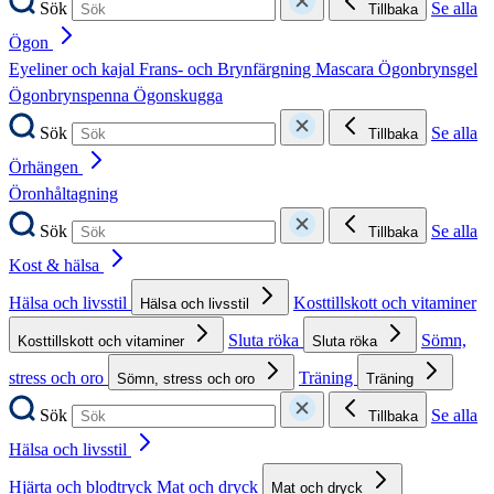
Sök
Se alla
Tillbaka
Ögon
Eyeliner och kajal
Frans- och Brynfärgning
Mascara
Ögonbrynsgel
Ögonbrynspenna
Ögonskugga
Sök
Se alla
Tillbaka
Örhängen
Öronhåltagning
Sök
Se alla
Tillbaka
Kost & hälsa
Hälsa och livsstil
Kosttillskott och vitaminer
Hälsa och livsstil
Sluta röka
Sömn,
Kosttillskott och vitaminer
Sluta röka
stress och oro
Träning
Sömn, stress och oro
Träning
Sök
Se alla
Tillbaka
Hälsa och livsstil
Hjärta och blodtryck
Mat och dryck
Mat och dryck