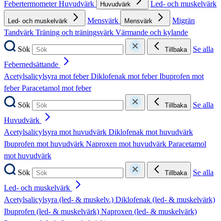
Febertermometer
Huvudvärk
Led- och muskelvärk
Huvudvärk
Mensvärk
Migrän
Led- och muskelvärk
Mensvärk
Tandvärk
Träning och träningsvärk
Värmande och kylande
Sök
Se alla
Tillbaka
Febernedsättande
Acetylsalicylsyra mot feber
Diklofenak mot feber
Ibuprofen mot
feber
Paracetamol mot feber
Sök
Se alla
Tillbaka
Huvudvärk
Acetylsalicylsyra mot huvudvärk
Diklofenak mot huvudvärk
Ibuprofen mot huvudvärk
Naproxen mot huvudvärk
Paracetamol
mot huvudvärk
Sök
Se alla
Tillbaka
Led- och muskelvärk
Acetylsalicylsyra (led- & muskelv.)
Diklofenak (led- & muskelvärk)
Ibuprofen (led- & muskelvärk)
Naproxen (led- & muskelvärk)