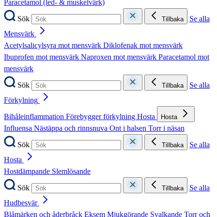
Paracetamol (led- & muskelvärk)
Sök
Se alla
Tillbaka
Mensvärk
Acetylsalicylsyra mot mensvärk
Diklofenak mot mensvärk
Ibuprofen mot mensvärk
Naproxen mot mensvärk
Paracetamol mot
mensvärk
Sök
Se alla
Tillbaka
Förkylning
Bihåleinflammation
Förebygger förkylning
Hosta
Hosta
Influensa
Nästäppa och rinnsnuva
Ont i halsen
Torr i näsan
Sök
Se alla
Tillbaka
Hosta
Hostdämpande
Slemlösande
Sök
Se alla
Tillbaka
Hudbesvär
Blåmärken och åderbråck
Eksem
Mjukgörande
Svalkande
Torr och