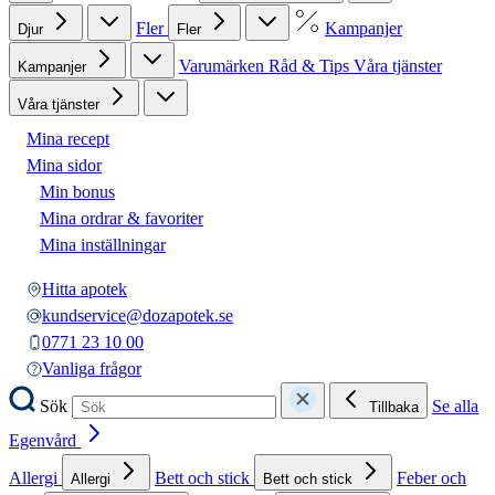
Fler
Kampanjer
Djur
Fler
Varumärken
Råd & Tips
Våra tjänster
Kampanjer
Våra tjänster
Mina recept
Mina sidor
Min bonus
Mina ordrar & favoriter
Mina inställningar
Hitta apotek
kundservice@dozapotek.se
0771 23 10 00
Vanliga frågor
Sök
Se alla
Tillbaka
Egenvård
Allergi
Bett och stick
Feber och
Allergi
Bett och stick