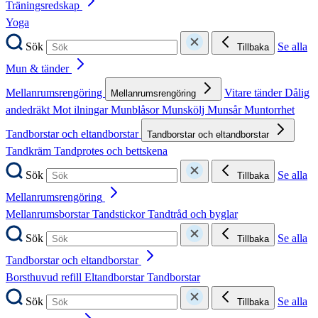
Träningsredskap
Yoga
Sök
Se alla
Tillbaka
Mun & tänder
Mellanrumsrengöring
Vitare tänder
Dålig
Mellanrumsrengöring
andedräkt
Mot ilningar
Munblåsor
Munskölj
Munsår
Muntorrhet
Tandborstar och eltandborstar
Tandborstar och eltandborstar
Tandkräm
Tandprotes och bettskena
Sök
Se alla
Tillbaka
Mellanrumsrengöring
Mellanrumsborstar
Tandstickor
Tandtråd och byglar
Sök
Se alla
Tillbaka
Tandborstar och eltandborstar
Borsthuvud refill
Eltandborstar
Tandborstar
Sök
Se alla
Tillbaka