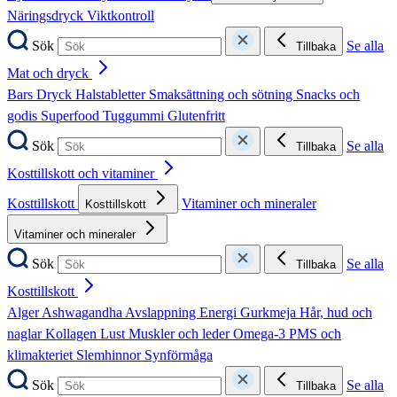
Näringsdryck
Viktkontroll
Sök
Se alla
Tillbaka
Mat och dryck
Bars
Dryck
Halstabletter
Smaksättning och sötning
Snacks och
godis
Superfood
Tuggummi
Glutenfritt
Sök
Se alla
Tillbaka
Kosttillskott och vitaminer
Kosttillskott
Vitaminer och mineraler
Kosttillskott
Vitaminer och mineraler
Sök
Se alla
Tillbaka
Kosttillskott
Alger
Ashwagandha
Avslappning
Energi
Gurkmeja
Hår, hud och
naglar
Kollagen
Lust
Muskler och leder
Omega-3
PMS och
klimakteriet
Slemhinnor
Synförmåga
Sök
Se alla
Tillbaka