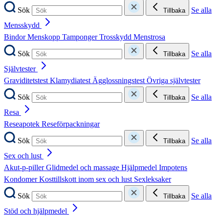
Sök
Se alla
Tillbaka
Mensskydd
Bindor
Menskopp
Tamponger
Trosskydd
Menstrosa
Sök
Se alla
Tillbaka
Självtester
Graviditetstest
Klamydiatest
Ägglossningstest
Övriga självtester
Sök
Se alla
Tillbaka
Resa
Reseapotek
Reseförpackningar
Sök
Se alla
Tillbaka
Sex och lust
Akut-p-piller
Glidmedel och massage
Hjälpmedel
Impotens
Kondomer
Kosttillskott inom sex och lust
Sexleksaker
Sök
Se alla
Tillbaka
Stöd och hjälpmedel