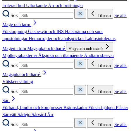
irriterad hud
Uttorkande
Ärr och bristningar
Sök
Se alla
Tillbaka
Mage och tarm
Förstoppning
Gasbesvär och IBS
Halsbränna och sura
uppstötningar
Hemorrojder och analsprickor
Laktosintolerans
Magen i trim
Magsjuka och diarré
Magsjuka och diarré
Mjölksyrabakterier
Åksjuka och illamående
Ändtarmsbesvär
Sök
Se alla
Tillbaka
Magsjuka och diarré
Vätskeersättning
Sök
Se alla
Tillbaka
Sår
Förband, bindor och kompresser
Brännskador
Första-hjälpen
Plåster
Sårtvätt
Sårtejp
Sårvård
Ärr
Sök
Se alla
Tillbaka