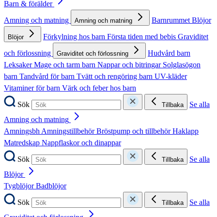
Barn & förälder
Amning och matning
Barnrummet
Blöjor
Amning och matning
Förkylning hos barn
Första tiden med bebis
Graviditet
Blöjor
och förlossning
Hudvård barn
Graviditet och förlossning
Leksaker
Mage och tarm barn
Nappar och bitringar
Solglasögon
barn
Tandvård för barn
Tvätt och rengöring barn
UV-kläder
Vitaminer för barn
Värk och feber hos barn
Sök
Se alla
Tillbaka
Amning och matning
Amningsbh
Amningstillbehör
Bröstpump och tillbehör
Haklapp
Matredskap
Nappflaskor och dinappar
Sök
Se alla
Tillbaka
Blöjor
Tygblöjor
Badblöjor
Sök
Se alla
Tillbaka