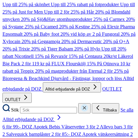
Upp till 25% på skönhet
Upp till 25% rabatt på fotprodukter
Upp till
25% på Just for Men
Upp till 2 för 25% på Hår
20% på Blomdahl
smycken
20% på Sjö&Hav utomhusprodukter
25% på Carmex
20%
på Systane
25% på Cicamed
20% på Kestine
25% på Elexir Pharma
Epsomsalt
20% på Baby foot
20% vid köp av 2 på Fungoral
20% på
Xylocain
20% på Geggamoja
20% på Dermaceutic
20% på Q+A
20% på Trixie
20% på Tiger Balsam
20% på Hylo
Upp till 20%
rabatt Nicotinell
15% på Revaxör
15% på Centaura
20kr/st Läkerol
Big Pack
2 för 119 kr på FLUX Flourskölj
15% På Otinova
10 kr
rabatt på Teppix
20% på magprodukter från Eternal
2 för 25% på
Bioregena & Beachkind
Djurvård - Fästingar, loppor och löss
Alltid
erbjudande på DOZ
OUTLET
Alltid erbjudande på DOZ
OUTLET
Sök
Se alla
Tillbaka
Alltid erbjudande på DOZ
6 för 99:- DOZ Apotek Bebis Våtservetter
3 för 2 Allevo bars
3 för
2 Salvequick barnplåster
2 för 85:- DOZ Apotek vätskeersättning
2