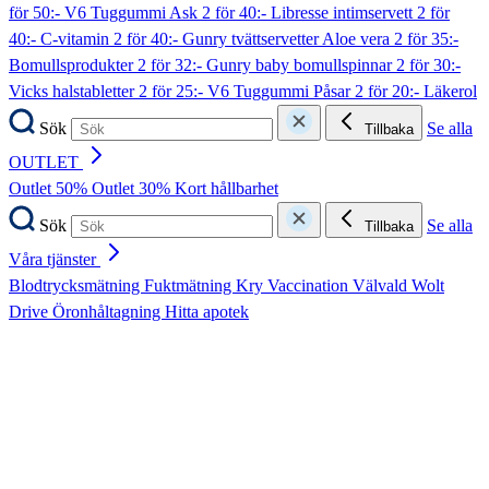
för 50:- V6 Tuggummi Ask
2 för 40:- Libresse intimservett
2 för
40:- C-vitamin
2 för 40:- Gunry tvättservetter Aloe vera
2 för 35:-
Bomullsprodukter
2 för 32:- Gunry baby bomullspinnar
2 för 30:-
Vicks halstabletter
2 för 25:- V6 Tuggummi Påsar
2 för 20:- Läkerol
Sök
Se alla
Tillbaka
OUTLET
Outlet 50%
Outlet 30%
Kort hållbarhet
Sök
Se alla
Tillbaka
Våra tjänster
Blodtrycksmätning
Fuktmätning
Kry
Vaccination
Välvald
Wolt
Drive
Öronhåltagning
Hitta apotek