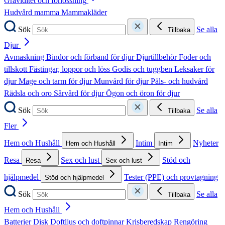
Graviditet och förlossning
Hudvård mamma
Mammakläder
Sök
Se alla
Tillbaka
Djur
Avmaskning
Bindor och förband för djur
Djurtillbehör
Foder och
tillskott
Fästingar, loppor och löss
Godis och tuggben
Leksaker för
djur
Mage och tarm för djur
Munvård för djur
Päls- och hudvård
Rädsla och oro
Sårvård för djur
Ögon och öron för djur
Sök
Se alla
Tillbaka
Fler
Hem och Hushåll
Intim
Nyheter
Hem och Hushåll
Intim
Resa
Sex och lust
Stöd och
Resa
Sex och lust
hjälpmedel
Tester (PPE) och provtagning
Stöd och hjälpmedel
Sök
Se alla
Tillbaka
Hem och Hushåll
Batterier
Disk
Doftljus och doftpinnar
Krisberedskap
Rengöring