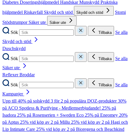
Diabetes
Doseringshjälpmedel
Handskar
Munskydd
Praktiska
hjälpmedel
Riskavfall
Skydd och stöd
Stomi
Skydd och stöd
Stödstrumpor
Säker ute
Säker ute
Sök
Se alla
Tillbaka
Skydd och stöd
Duschskydd
Sök
Se alla
Tillbaka
Säker ute
Reflexer
Broddar
Sök
Se alla
Tillbaka
Kampanjer
Upp till 40% på solskydd
3 för 2 på populära DOZ-produkter
30%
på ACO Spotless & Purifying - Medlemserbjudande!
25% på
Isadora
25% på Rosenserien + Sweden Eco
25% på Eneomey
20%
på Aptus
25% vid köp av 2 på Millu
25% vid köp av 2 på Hagi och
Lip Intimate Care
25% vid köp av 2 på Bioregena och Beachkind