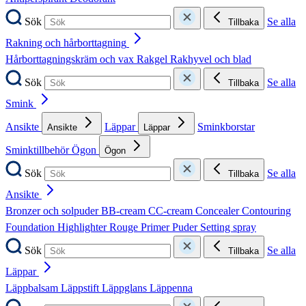
Sök
Se alla
Tillbaka
Rakning och hårborttagning
Hårborttagningskräm och vax
Rakgel
Rakhyvel och blad
Sök
Se alla
Tillbaka
Smink
Ansikte
Läppar
Sminkborstar
Ansikte
Läppar
Sminktillbehör
Ögon
Ögon
Sök
Se alla
Tillbaka
Ansikte
Bronzer och solpuder
BB-cream
CC-cream
Concealer
Contouring
Foundation
Highlighter
Rouge
Primer
Puder
Setting spray
Sök
Se alla
Tillbaka
Läppar
Läppbalsam
Läppstift
Läppglans
Läppenna