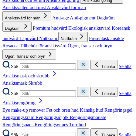
Ansiktsolja och serum
Ansiktsrengöring
Ansiktsrengöring
Ansiktsvatten och mist
Ansiktsvård för män
Anti-age
Anti-pigment
Dagkräm
Ansiktsvård för män
Premium hudvård
Ekologisk ansiktsvård
Koreansk
Dagkräm
hudvård
Läppvård
Nattkräm
Presentask ansikte
Nattkräm
Rosacea
Tillbehör för ansiktsvård
Ögon, fransar och bryn
Ögon, fransar och bryn
Sök
Se alla
Tillbaka
Ansiktsmask och skrubb
Ansiktsmask
Skrubb
Sök
Se alla
Tillbaka
Ansiktsrengöring
Eye make-up remover
Fet och oren hud
Känslig hud
Rengöringsgel
Rengöringskräm
Rengöringsmjölk
Rengöringsmousse
Rengöringspads
Rengöringswipes
Torr hud
Sök
Se alla
Tillbaka