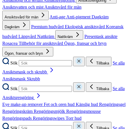
Ansiktsolja och serum
Ansiktsrengöring
Ansiktsrengöring
Ansiktsvatten och mist
Ansiktsvård för män
Anti-age
Anti-pigment
Dagkräm
Ansiktsvård för män
Premium hudvård
Ekologisk ansiktsvård
Koreansk
Dagkräm
hudvård
Läppvård
Nattkräm
Presentask ansikte
Nattkräm
Rosacea
Tillbehör för ansiktsvård
Ögon, fransar och bryn
Ögon, fransar och bryn
Sök
Se alla
Tillbaka
Ansiktsmask och skrubb
Ansiktsmask
Skrubb
Sök
Se alla
Tillbaka
Ansiktsrengöring
Eye make-up remover
Fet och oren hud
Känslig hud
Rengöringsgel
Rengöringskräm
Rengöringsmjölk
Rengöringsmousse
Rengöringspads
Rengöringswipes
Torr hud
Sök
Se alla
Tillbaka