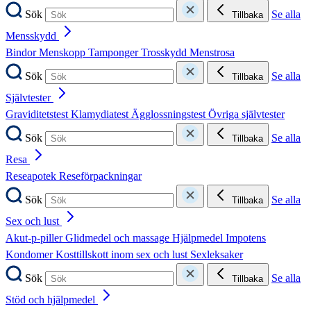
Sök
Se alla
Tillbaka
Mensskydd
Bindor
Menskopp
Tamponger
Trosskydd
Menstrosa
Sök
Se alla
Tillbaka
Självtester
Graviditetstest
Klamydiatest
Ägglossningstest
Övriga självtester
Sök
Se alla
Tillbaka
Resa
Reseapotek
Reseförpackningar
Sök
Se alla
Tillbaka
Sex och lust
Akut-p-piller
Glidmedel och massage
Hjälpmedel
Impotens
Kondomer
Kosttillskott inom sex och lust
Sexleksaker
Sök
Se alla
Tillbaka
Stöd och hjälpmedel