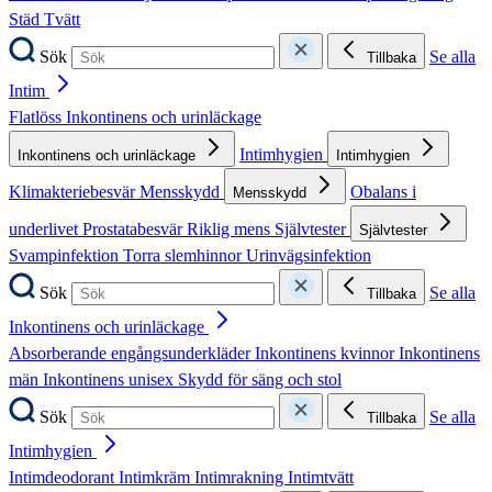
Städ
Tvätt
Sök
Se alla
Tillbaka
Intim
Flatlöss
Inkontinens och urinläckage
Intimhygien
Inkontinens och urinläckage
Intimhygien
Klimakteriebesvär
Mensskydd
Obalans i
Mensskydd
underlivet
Prostatabesvär
Riklig mens
Självtester
Självtester
Svampinfektion
Torra slemhinnor
Urinvägsinfektion
Sök
Se alla
Tillbaka
Inkontinens och urinläckage
Absorberande engångsunderkläder
Inkontinens kvinnor
Inkontinens
män
Inkontinens unisex
Skydd för säng och stol
Sök
Se alla
Tillbaka
Intimhygien
Intimdeodorant
Intimkräm
Intimrakning
Intimtvätt