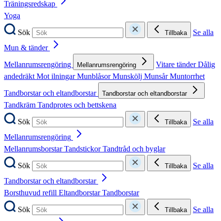
Träningsredskap
Yoga
Sök
Se alla
Tillbaka
Mun & tänder
Mellanrumsrengöring
Vitare tänder
Dålig
Mellanrumsrengöring
andedräkt
Mot ilningar
Munblåsor
Munskölj
Munsår
Muntorrhet
Tandborstar och eltandborstar
Tandborstar och eltandborstar
Tandkräm
Tandprotes och bettskena
Sök
Se alla
Tillbaka
Mellanrumsrengöring
Mellanrumsborstar
Tandstickor
Tandtråd och byglar
Sök
Se alla
Tillbaka
Tandborstar och eltandborstar
Borsthuvud refill
Eltandborstar
Tandborstar
Sök
Se alla
Tillbaka