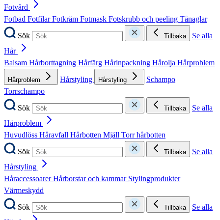
Fotvård
Fotbad
Fotfilar
Fotkräm
Fotmask
Fotskrubb och peeling
Tånaglar
Sök
Se alla
Tillbaka
Hår
Balsam
Hårborttagning
Hårfärg
Hårinpackning
Hårolja
Hårproblem
Hårstyling
Schampo
Hårproblem
Hårstyling
Torrschampo
Sök
Se alla
Tillbaka
Hårproblem
Huvudlöss
Håravfall
Hårbotten
Mjäll
Torr hårbotten
Sök
Se alla
Tillbaka
Hårstyling
Håraccessoarer
Hårborstar och kammar
Stylingprodukter
Värmeskydd
Sök
Se alla
Tillbaka