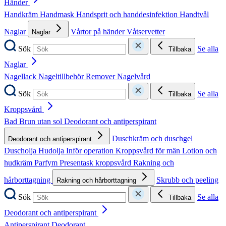
Händer
Handkräm
Handmask
Handsprit och handdesinfektion
Handtvål
Naglar
Vårtor på händer
Våtservetter
Naglar
Sök
Se alla
Tillbaka
Naglar
Nagellack
Nageltillbehör
Remover
Nagelvård
Sök
Se alla
Tillbaka
Kroppsvård
Bad
Brun utan sol
Deodorant och antiperspirant
Duschkräm och duschgel
Deodorant och antiperspirant
Duscholja
Hudolja
Inför operation
Kroppsvård för män
Lotion och
hudkräm
Parfym
Presentask kroppsvård
Rakning och
hårborttagning
Skrubb och peeling
Rakning och hårborttagning
Sök
Se alla
Tillbaka
Deodorant och antiperspirant
Antiperspirant
Deodorant