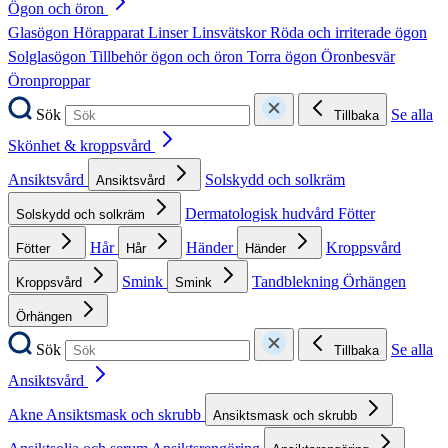
Ögon och öron
Glasögon
Hörapparat
Linser
Linsvätskor
Röda och irriterade ögon
Solglasögon
Tillbehör ögon och öron
Torra ögon
Öronbesvär
Öronproppar
Sök
Se alla
Tillbaka
Skönhet & kroppsvård
Ansiktsvård
Solskydd och solkräm
Ansiktsvård
Dermatologisk hudvård
Fötter
Solskydd och solkräm
Hår
Händer
Kroppsvård
Fötter
Hår
Händer
Smink
Tandblekning
Örhängen
Kroppsvård
Smink
Örhängen
Sök
Se alla
Tillbaka
Ansiktsvård
Akne
Ansiktsmask och skrubb
Ansiktsmask och skrubb