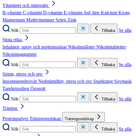
Vitaminer och mineraler
B-vitamin
C-vitamin
D-vitamin
E-vitamin
Jod
Järn
Kalcium
Krom
Magnesium
Multivitaminer
Selen
Zink
Sök
Se alla
Tillbaka
Sluta röka
Inhalator, spray och portionspåsar
Nikotinplåster
Nikotintabletter
Nikotintuggummi
Sök
Se alla
Tillbaka
Sömn, stress och oro
Insomningsbesvär
Nedstämdhet, stress och oro
Snarkning
Sovmask
Tandgnissling
Örngott
Sök
Se alla
Tillbaka
Träning
Proteinpulver
Träningsredskap
Träningsredskap
Sök
Se alla
Tillbaka