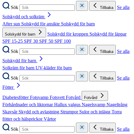
Sök
Se alla
Tillbaka
Solskydd och solkräm
After sun
Solskydd för ansikte
Solskydd för barn
Solskydd för kroppen
Solskydd för läppar
Solskydd för barn
SPF 15-25
SPF 30
SPF 50
SPF 100
Sök
Se alla
Tillbaka
Solskydd för barn
Solkräm för barn
UV-kläder för barn
Sök
Se alla
Tillbaka
Fötter
Diabetesfötter
Fotsvamp
Fotsvett
Fotvård
Fotvård
Förhårdnader och liktornar
Hallux valgus
Nagelsvamp
Nageltrång
Skavsår
Skydd och avlastning
Strumpor
Sulor och inlägg
Torra
fötter och hälsprickor
Vårtor
Sök
Se alla
Tillbaka