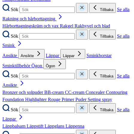
Sök
Se alla
Tillbaka
Rakning och hårborttagning
Hårborttagningskräm och vax
Rakgel
Rakhyvel och blad
Sök
Se alla
Tillbaka
Smink
Ansikte
Läppar
Sminkborstar
Ansikte
Läppar
Sminktillbehör
Ögon
Ögon
Sök
Se alla
Tillbaka
Ansikte
Bronzer och solpuder
BB-cream
CC-cream
Concealer
Contouring
Foundation
Highlighter
Rouge
Primer
Puder
Setting spray
Sök
Se alla
Tillbaka
Läppar
Läppbalsam
Läppstift
Läppglans
Läppenna