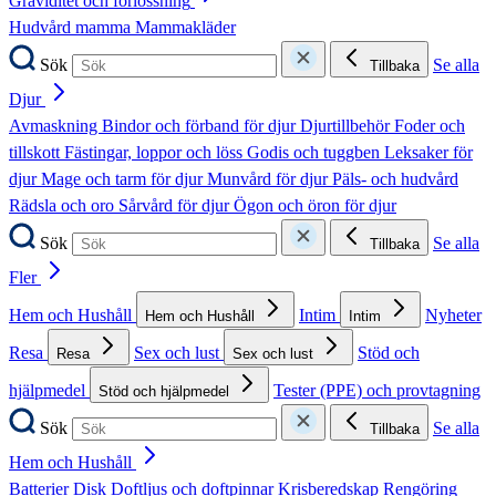
Graviditet och förlossning
Hudvård mamma
Mammakläder
Sök
Se alla
Tillbaka
Djur
Avmaskning
Bindor och förband för djur
Djurtillbehör
Foder och
tillskott
Fästingar, loppor och löss
Godis och tuggben
Leksaker för
djur
Mage och tarm för djur
Munvård för djur
Päls- och hudvård
Rädsla och oro
Sårvård för djur
Ögon och öron för djur
Sök
Se alla
Tillbaka
Fler
Hem och Hushåll
Intim
Nyheter
Hem och Hushåll
Intim
Resa
Sex och lust
Stöd och
Resa
Sex och lust
hjälpmedel
Tester (PPE) och provtagning
Stöd och hjälpmedel
Sök
Se alla
Tillbaka
Hem och Hushåll
Batterier
Disk
Doftljus och doftpinnar
Krisberedskap
Rengöring