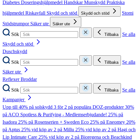
Diabetes
Doseringshjälpmedel
Handskar
Munskydd
Praktiska
hjälpmedel
Riskavfall
Skydd och stöd
Stomi
Skydd och stöd
Stödstrumpor
Säker ute
Säker ute
Sök
Se alla
Tillbaka
Skydd och stöd
Duschskydd
Sök
Se alla
Tillbaka
Säker ute
Reflexer
Broddar
Sök
Se alla
Tillbaka
Kampanjer
Upp till 40% på solskydd
3 för 2 på populära DOZ-produkter
30%
på ACO Spotless & Purifying - Medlemserbjudande!
25% på
Isadora
25% på Rosenserien + Sweden Eco
25% på Eneomey
20%
på Aptus
25% vid köp av 2 på Millu
25% vid köp av 2 på Hagi och
Lip Intimate Care
25% vid köp av 2 på Bioregena och Beachkind