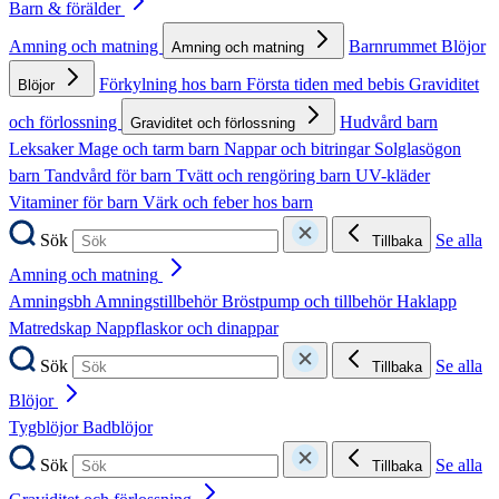
Barn & förälder
Amning och matning
Barnrummet
Blöjor
Amning och matning
Förkylning hos barn
Första tiden med bebis
Graviditet
Blöjor
och förlossning
Hudvård barn
Graviditet och förlossning
Leksaker
Mage och tarm barn
Nappar och bitringar
Solglasögon
barn
Tandvård för barn
Tvätt och rengöring barn
UV-kläder
Vitaminer för barn
Värk och feber hos barn
Sök
Se alla
Tillbaka
Amning och matning
Amningsbh
Amningstillbehör
Bröstpump och tillbehör
Haklapp
Matredskap
Nappflaskor och dinappar
Sök
Se alla
Tillbaka
Blöjor
Tygblöjor
Badblöjor
Sök
Se alla
Tillbaka