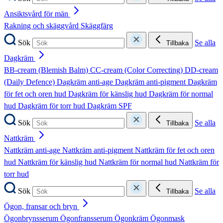
Ansiktsvård för män
Rakning och skäggvård
Skäggfärg
Sök
Se alla
Tillbaka
Dagkräm
BB-cream (Blemish Balm)
CC-cream (Color Correcting)
DD-cream
(Daily Defence)
Dagkräm anti-age
Dagkräm anti-pigment
Dagkräm
för fet och oren hud
Dagkräm för känslig hud
Dagkräm för normal
hud
Dagkräm för torr hud
Dagkräm SPF
Sök
Se alla
Tillbaka
Nattkräm
Nattkräm anti-age
Nattkräm anti-pigment
Nattkräm för fet och oren
hud
Nattkräm för känslig hud
Nattkräm för normal hud
Nattkräm för
torr hud
Sök
Se alla
Tillbaka
Ögon, fransar och bryn
Ögonbrynsserum
Ögonfransserum
Ögonkräm
Ögonmask