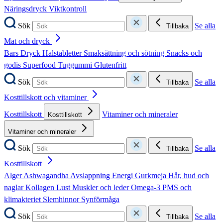
Näringsdryck
Viktkontroll
Sök
Se alla
Tillbaka
Mat och dryck
Bars
Dryck
Halstabletter
Smaksättning och sötning
Snacks och
godis
Superfood
Tuggummi
Glutenfritt
Sök
Se alla
Tillbaka
Kosttillskott och vitaminer
Kosttillskott
Vitaminer och mineraler
Kosttillskott
Vitaminer och mineraler
Sök
Se alla
Tillbaka
Kosttillskott
Alger
Ashwagandha
Avslappning
Energi
Gurkmeja
Hår, hud och
naglar
Kollagen
Lust
Muskler och leder
Omega-3
PMS och
klimakteriet
Slemhinnor
Synförmåga
Sök
Se alla
Tillbaka