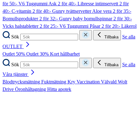
för 50:- V6 Tuggummi Ask
2 för 40:- Libresse intimservett
2 för
40:- C-vitamin
2 för 40:- Gunry tvättservetter Aloe vera
2 för 35:-
Bomullsprodukter
2 för 32:- Gunry baby bomullspinnar
2 för 30:-
Vicks halstabletter
2 för 25:- V6 Tuggummi Påsar
2 för 20:- Läkerol
Sök
Se alla
Tillbaka
OUTLET
Outlet 50%
Outlet 30%
Kort hållbarhet
Sök
Se alla
Tillbaka
Våra tjänster
Blodtrycksmätning
Fuktmätning
Kry
Vaccination
Välvald
Wolt
Drive
Öronhåltagning
Hitta apotek