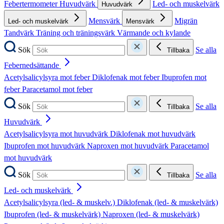
Febertermometer
Huvudvärk
Led- och muskelvärk
Huvudvärk
Mensvärk
Migrän
Led- och muskelvärk
Mensvärk
Tandvärk
Träning och träningsvärk
Värmande och kylande
Sök
Se alla
Tillbaka
Febernedsättande
Acetylsalicylsyra mot feber
Diklofenak mot feber
Ibuprofen mot
feber
Paracetamol mot feber
Sök
Se alla
Tillbaka
Huvudvärk
Acetylsalicylsyra mot huvudvärk
Diklofenak mot huvudvärk
Ibuprofen mot huvudvärk
Naproxen mot huvudvärk
Paracetamol
mot huvudvärk
Sök
Se alla
Tillbaka
Led- och muskelvärk
Acetylsalicylsyra (led- & muskelv.)
Diklofenak (led- & muskelvärk)
Ibuprofen (led- & muskelvärk)
Naproxen (led- & muskelvärk)