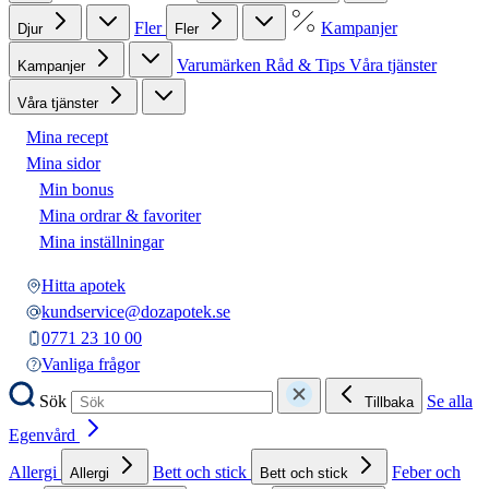
Fler
Kampanjer
Djur
Fler
Varumärken
Råd & Tips
Våra tjänster
Kampanjer
Våra tjänster
Mina recept
Mina sidor
Min bonus
Mina ordrar & favoriter
Mina inställningar
Hitta apotek
kundservice@dozapotek.se
0771 23 10 00
Vanliga frågor
Sök
Se alla
Tillbaka
Egenvård
Allergi
Bett och stick
Feber och
Allergi
Bett och stick