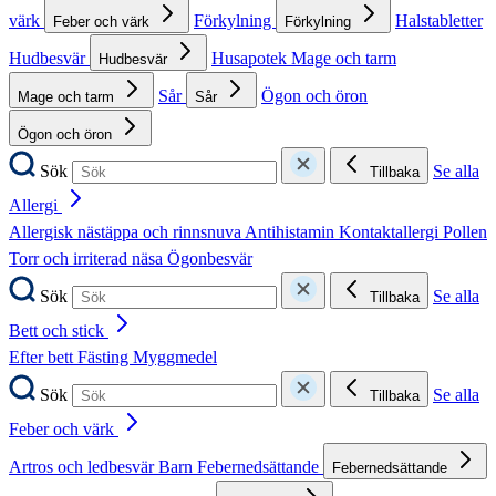
värk
Förkylning
Halstabletter
Feber och värk
Förkylning
Hudbesvär
Husapotek
Mage och tarm
Hudbesvär
Sår
Ögon och öron
Mage och tarm
Sår
Ögon och öron
Sök
Se alla
Tillbaka
Allergi
Allergisk nästäppa och rinnsnuva
Antihistamin
Kontaktallergi
Pollen
Torr och irriterad näsa
Ögonbesvär
Sök
Se alla
Tillbaka
Bett och stick
Efter bett
Fästing
Myggmedel
Sök
Se alla
Tillbaka
Feber och värk
Artros och ledbesvär
Barn
Febernedsättande
Febernedsättande