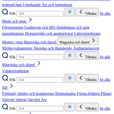
irriterad hud
Uttorkande
Ärr och bristningar
Sök
Se alla
Tillbaka
Mage och tarm
Förstoppning
Gasbesvär och IBS
Halsbränna och sura
uppstötningar
Hemorrojder och analsprickor
Laktosintolerans
Magen i trim
Magsjuka och diarré
Magsjuka och diarré
Mjölksyrabakterier
Åksjuka och illamående
Ändtarmsbesvär
Sök
Se alla
Tillbaka
Magsjuka och diarré
Vätskeersättning
Sök
Se alla
Tillbaka
Sår
Förband, bindor och kompresser
Brännskador
Första-hjälpen
Plåster
Sårtvätt
Sårtejp
Sårvård
Ärr
Sök
Se alla
Tillbaka