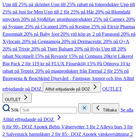
Upp till 25% på skönhet
Upp till 25% rabatt på fotprodukter
Upp till
25% på Just for Men
Upp till 2 för 25% på Hår
20% på Blomdahl
smycken
20% på Sjö&Hav utomhusprodukter
25% på Carmex
20%
på Systane
25% på Cicamed
20% på Kestine
25% på Elexir Pharma
Epsomsalt
20% på Baby foot
20% vid köp av 2 på Fungoral
20% på
Xylocain
20% på Geggamoja
20% på Dermaceutic
20% på Q+A
20% på Trixie
20% på Tiger Balsam
20% på Hylo
Upp till 20%
rabatt Nicotinell
15% på Revaxör
15% på Centaura
20kr/st Läkerol
Big Pack
2 för 119 kr på FLUX Flourskölj
15% På Otinova
10 kr
rabatt på Teppix
20% på magprodukter från Eternal
2 för 25% på
Bioregena & Beachkind
Djurvård - Fästingar, loppor och löss
Alltid
erbjudande på DOZ
OUTLET
Alltid erbjudande på DOZ
OUTLET
Sök
Se alla
Tillbaka
Alltid erbjudande på DOZ
6 för 99:- DOZ Apotek Bebis Våtservetter
3 för 2 Allevo bars
3 för
2 Salvequick barnplåster
2 för 85:- DOZ Apotek vätskeersättning
2