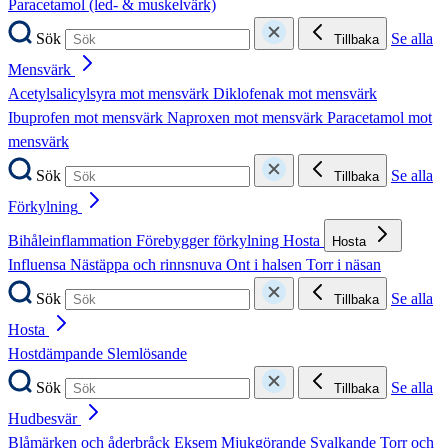
Paracetamol (led- & muskelvärk)
Sök
Se alla
Tillbaka
Mensvärk
Acetylsalicylsyra mot mensvärk
Diklofenak mot mensvärk
Ibuprofen mot mensvärk
Naproxen mot mensvärk
Paracetamol mot
mensvärk
Sök
Se alla
Tillbaka
Förkylning
Bihåleinflammation
Förebygger förkylning
Hosta
Hosta
Influensa
Nästäppa och rinnsnuva
Ont i halsen
Torr i näsan
Sök
Se alla
Tillbaka
Hosta
Hostdämpande
Slemlösande
Sök
Se alla
Tillbaka
Hudbesvär
Blåmärken och åderbråck
Eksem
Mjukgörande
Svalkande
Torr och