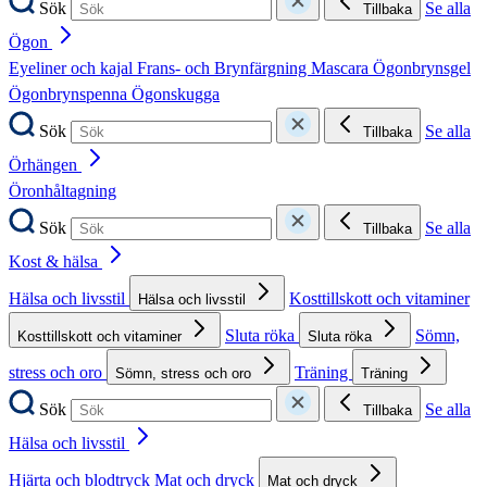
Sök
Se alla
Tillbaka
Ögon
Eyeliner och kajal
Frans- och Brynfärgning
Mascara
Ögonbrynsgel
Ögonbrynspenna
Ögonskugga
Sök
Se alla
Tillbaka
Örhängen
Öronhåltagning
Sök
Se alla
Tillbaka
Kost & hälsa
Hälsa och livsstil
Kosttillskott och vitaminer
Hälsa och livsstil
Sluta röka
Sömn,
Kosttillskott och vitaminer
Sluta röka
stress och oro
Träning
Sömn, stress och oro
Träning
Sök
Se alla
Tillbaka
Hälsa och livsstil
Hjärta och blodtryck
Mat och dryck
Mat och dryck