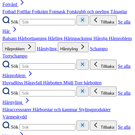
Fotvård
Fotbad
Fotfilar
Fotkräm
Fotmask
Fotskrubb och peeling
Tånaglar
Sök
Se alla
Tillbaka
Hår
Balsam
Hårborttagning
Hårfärg
Hårinpackning
Hårolja
Hårproblem
Hårstyling
Schampo
Hårproblem
Hårstyling
Torrschampo
Sök
Se alla
Tillbaka
Hårproblem
Huvudlöss
Håravfall
Hårbotten
Mjäll
Torr hårbotten
Sök
Se alla
Tillbaka
Hårstyling
Håraccessoarer
Hårborstar och kammar
Stylingprodukter
Värmeskydd
Sök
Se alla
Tillbaka