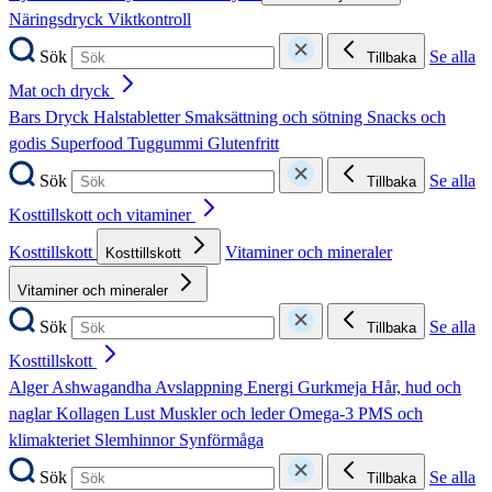
Näringsdryck
Viktkontroll
Sök
Se alla
Tillbaka
Mat och dryck
Bars
Dryck
Halstabletter
Smaksättning och sötning
Snacks och
godis
Superfood
Tuggummi
Glutenfritt
Sök
Se alla
Tillbaka
Kosttillskott och vitaminer
Kosttillskott
Vitaminer och mineraler
Kosttillskott
Vitaminer och mineraler
Sök
Se alla
Tillbaka
Kosttillskott
Alger
Ashwagandha
Avslappning
Energi
Gurkmeja
Hår, hud och
naglar
Kollagen
Lust
Muskler och leder
Omega-3
PMS och
klimakteriet
Slemhinnor
Synförmåga
Sök
Se alla
Tillbaka