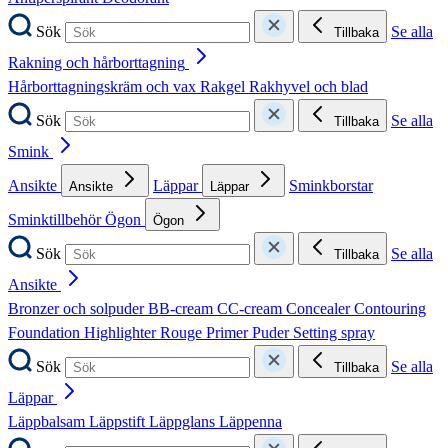
Sök
Se alla
Tillbaka
Rakning och hårborttagning
Hårborttagningskräm och vax
Rakgel
Rakhyvel och blad
Sök
Se alla
Tillbaka
Smink
Ansikte
Läppar
Sminkborstar
Ansikte
Läppar
Sminktillbehör
Ögon
Ögon
Sök
Se alla
Tillbaka
Ansikte
Bronzer och solpuder
BB-cream
CC-cream
Concealer
Contouring
Foundation
Highlighter
Rouge
Primer
Puder
Setting spray
Sök
Se alla
Tillbaka
Läppar
Läppbalsam
Läppstift
Läppglans
Läppenna