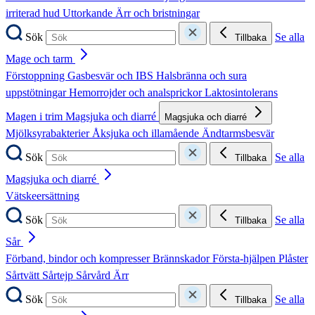
irriterad hud
Uttorkande
Ärr och bristningar
Sök
Se alla
Tillbaka
Mage och tarm
Förstoppning
Gasbesvär och IBS
Halsbränna och sura
uppstötningar
Hemorrojder och analsprickor
Laktosintolerans
Magen i trim
Magsjuka och diarré
Magsjuka och diarré
Mjölksyrabakterier
Åksjuka och illamående
Ändtarmsbesvär
Sök
Se alla
Tillbaka
Magsjuka och diarré
Vätskeersättning
Sök
Se alla
Tillbaka
Sår
Förband, bindor och kompresser
Brännskador
Första-hjälpen
Plåster
Sårtvätt
Sårtejp
Sårvård
Ärr
Sök
Se alla
Tillbaka