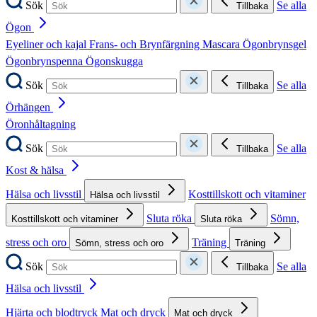
Sök
Se alla
Tillbaka
Ögon
Eyeliner och kajal
Frans- och Brynfärgning
Mascara
Ögonbrynsgel
Ögonbrynspenna
Ögonskugga
Sök
Se alla
Tillbaka
Örhängen
Öronhåltagning
Sök
Se alla
Tillbaka
Kost & hälsa
Hälsa och livsstil
Kosttillskott och vitaminer
Hälsa och livsstil
Sluta röka
Sömn,
Kosttillskott och vitaminer
Sluta röka
stress och oro
Träning
Sömn, stress och oro
Träning
Sök
Se alla
Tillbaka
Hälsa och livsstil
Hjärta och blodtryck
Mat och dryck
Mat och dryck