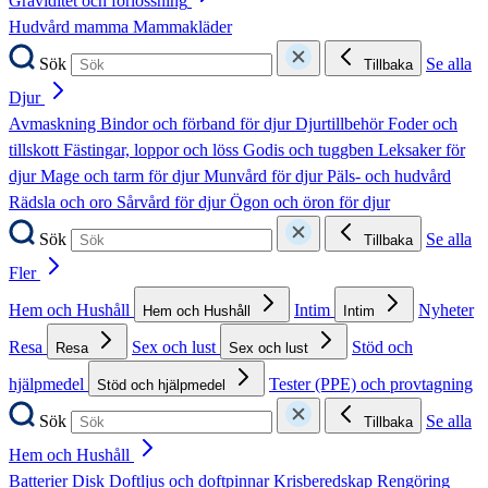
Graviditet och förlossning
Hudvård mamma
Mammakläder
Sök
Se alla
Tillbaka
Djur
Avmaskning
Bindor och förband för djur
Djurtillbehör
Foder och
tillskott
Fästingar, loppor och löss
Godis och tuggben
Leksaker för
djur
Mage och tarm för djur
Munvård för djur
Päls- och hudvård
Rädsla och oro
Sårvård för djur
Ögon och öron för djur
Sök
Se alla
Tillbaka
Fler
Hem och Hushåll
Intim
Nyheter
Hem och Hushåll
Intim
Resa
Sex och lust
Stöd och
Resa
Sex och lust
hjälpmedel
Tester (PPE) och provtagning
Stöd och hjälpmedel
Sök
Se alla
Tillbaka
Hem och Hushåll
Batterier
Disk
Doftljus och doftpinnar
Krisberedskap
Rengöring