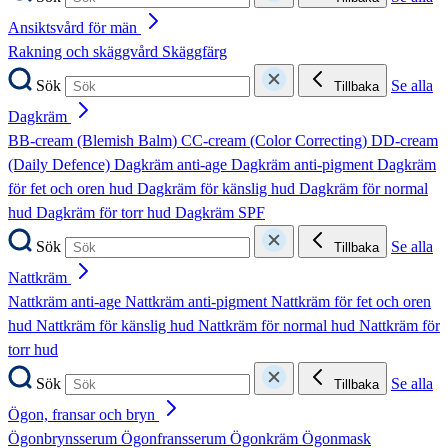
Ansiktsvård för män
Rakning och skäggvård
Skäggfärg
Sök
Se alla
Tillbaka
Dagkräm
BB-cream (Blemish Balm)
CC-cream (Color Correcting)
DD-cream
(Daily Defence)
Dagkräm anti-age
Dagkräm anti-pigment
Dagkräm
för fet och oren hud
Dagkräm för känslig hud
Dagkräm för normal
hud
Dagkräm för torr hud
Dagkräm SPF
Sök
Se alla
Tillbaka
Nattkräm
Nattkräm anti-age
Nattkräm anti-pigment
Nattkräm för fet och oren
hud
Nattkräm för känslig hud
Nattkräm för normal hud
Nattkräm för
torr hud
Sök
Se alla
Tillbaka
Ögon, fransar och bryn
Ögonbrynsserum
Ögonfransserum
Ögonkräm
Ögonmask