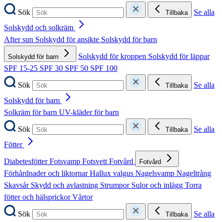
Sök
Se alla
Tillbaka
Solskydd och solkräm
After sun
Solskydd för ansikte
Solskydd för barn
Solskydd för kroppen
Solskydd för läppar
Solskydd för barn
SPF 15-25
SPF 30
SPF 50
SPF 100
Sök
Se alla
Tillbaka
Solskydd för barn
Solkräm för barn
UV-kläder för barn
Sök
Se alla
Tillbaka
Fötter
Diabetesfötter
Fotsvamp
Fotsvett
Fotvård
Fotvård
Förhårdnader och liktornar
Hallux valgus
Nagelsvamp
Nageltrång
Skavsår
Skydd och avlastning
Strumpor
Sulor och inlägg
Torra
fötter och hälsprickor
Vårtor
Sök
Se alla
Tillbaka