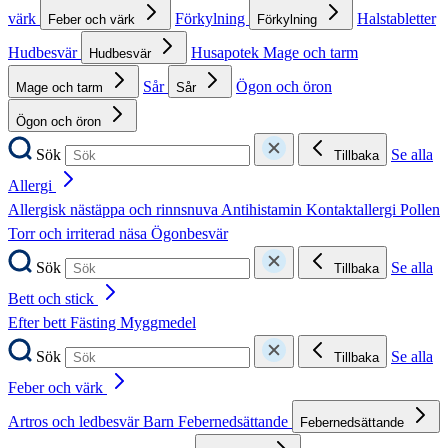
värk
Förkylning
Halstabletter
Feber och värk
Förkylning
Hudbesvär
Husapotek
Mage och tarm
Hudbesvär
Sår
Ögon och öron
Mage och tarm
Sår
Ögon och öron
Sök
Se alla
Tillbaka
Allergi
Allergisk nästäppa och rinnsnuva
Antihistamin
Kontaktallergi
Pollen
Torr och irriterad näsa
Ögonbesvär
Sök
Se alla
Tillbaka
Bett och stick
Efter bett
Fästing
Myggmedel
Sök
Se alla
Tillbaka
Feber och värk
Artros och ledbesvär
Barn
Febernedsättande
Febernedsättande