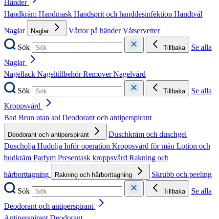
Händer
Handkräm
Handmask
Handsprit och handdesinfektion
Handtvål
Naglar
Vårtor på händer
Våtservetter
Naglar
Sök
Se alla
Tillbaka
Naglar
Nagellack
Nageltillbehör
Remover
Nagelvård
Sök
Se alla
Tillbaka
Kroppsvård
Bad
Brun utan sol
Deodorant och antiperspirant
Duschkräm och duschgel
Deodorant och antiperspirant
Duscholja
Hudolja
Inför operation
Kroppsvård för män
Lotion och
hudkräm
Parfym
Presentask kroppsvård
Rakning och
hårborttagning
Skrubb och peeling
Rakning och hårborttagning
Sök
Se alla
Tillbaka
Deodorant och antiperspirant
Antiperspirant
Deodorant