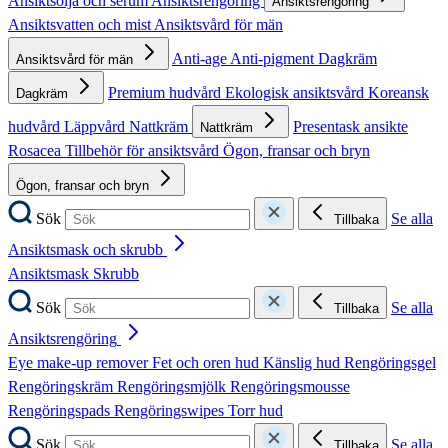
Ansiktsolja och serum
Ansiktsrengöring
Ansiktsrengöring
Ansiktsvatten och mist
Ansiktsvård för män
Anti-age
Anti-pigment
Dagkräm
Ansiktsvård för män
Premium hudvård
Ekologisk ansiktsvård
Koreansk
Dagkräm
hudvård
Läppvård
Nattkräm
Presentask ansikte
Nattkräm
Rosacea
Tillbehör för ansiktsvård
Ögon, fransar och bryn
Ögon, fransar och bryn
Sök
Se alla
Tillbaka
Ansiktsmask och skrubb
Ansiktsmask
Skrubb
Sök
Se alla
Tillbaka
Ansiktsrengöring
Eye make-up remover
Fet och oren hud
Känslig hud
Rengöringsgel
Rengöringskräm
Rengöringsmjölk
Rengöringsmousse
Rengöringspads
Rengöringswipes
Torr hud
Sök
Se alla
Tillbaka