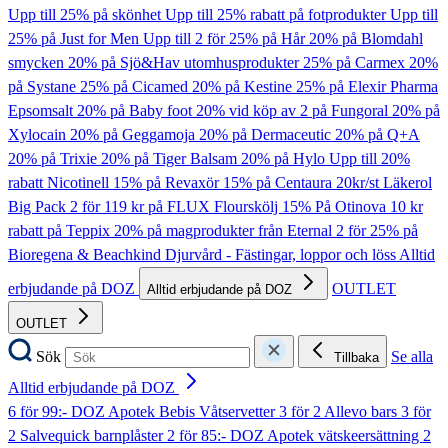
Upp till 25% på skönhet
Upp till 25% rabatt på fotprodukter
Upp till
25% på Just for Men
Upp till 2 för 25% på Hår
20% på Blomdahl
smycken
20% på Sjö&Hav utomhusprodukter
25% på Carmex
20%
på Systane
25% på Cicamed
20% på Kestine
25% på Elexir Pharma
Epsomsalt
20% på Baby foot
20% vid köp av 2 på Fungoral
20% på
Xylocain
20% på Geggamoja
20% på Dermaceutic
20% på Q+A
20% på Trixie
20% på Tiger Balsam
20% på Hylo
Upp till 20%
rabatt Nicotinell
15% på Revaxör
15% på Centaura
20kr/st Läkerol
Big Pack
2 för 119 kr på FLUX Flourskölj
15% På Otinova
10 kr
rabatt på Teppix
20% på magprodukter från Eternal
2 för 25% på
Bioregena & Beachkind
Djurvård - Fästingar, loppor och löss
Alltid
erbjudande på DOZ
OUTLET
Alltid erbjudande på DOZ
OUTLET
Sök
Se alla
Tillbaka
Alltid erbjudande på DOZ
6 för 99:- DOZ Apotek Bebis Våtservetter
3 för 2 Allevo bars
3 för
2 Salvequick barnplåster
2 för 85:- DOZ Apotek vätskeersättning
2