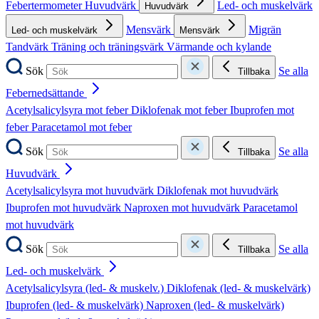
Febertermometer
Huvudvärk
Led- och muskelvärk
Huvudvärk
Mensvärk
Migrän
Led- och muskelvärk
Mensvärk
Tandvärk
Träning och träningsvärk
Värmande och kylande
Sök
Se alla
Tillbaka
Febernedsättande
Acetylsalicylsyra mot feber
Diklofenak mot feber
Ibuprofen mot
feber
Paracetamol mot feber
Sök
Se alla
Tillbaka
Huvudvärk
Acetylsalicylsyra mot huvudvärk
Diklofenak mot huvudvärk
Ibuprofen mot huvudvärk
Naproxen mot huvudvärk
Paracetamol
mot huvudvärk
Sök
Se alla
Tillbaka
Led- och muskelvärk
Acetylsalicylsyra (led- & muskelv.)
Diklofenak (led- & muskelvärk)
Ibuprofen (led- & muskelvärk)
Naproxen (led- & muskelvärk)