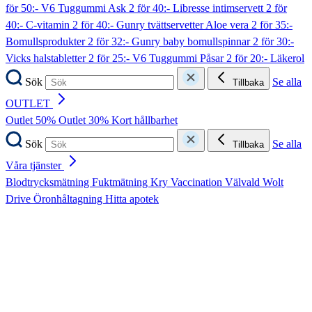
för 50:- V6 Tuggummi Ask
2 för 40:- Libresse intimservett
2 för
40:- C-vitamin
2 för 40:- Gunry tvättservetter Aloe vera
2 för 35:-
Bomullsprodukter
2 för 32:- Gunry baby bomullspinnar
2 för 30:-
Vicks halstabletter
2 för 25:- V6 Tuggummi Påsar
2 för 20:- Läkerol
Sök
Se alla
Tillbaka
OUTLET
Outlet 50%
Outlet 30%
Kort hållbarhet
Sök
Se alla
Tillbaka
Våra tjänster
Blodtrycksmätning
Fuktmätning
Kry
Vaccination
Välvald
Wolt
Drive
Öronhåltagning
Hitta apotek