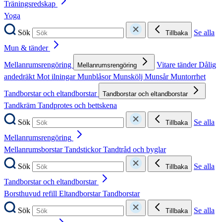
Träningsredskap
Yoga
Sök
Se alla
Tillbaka
Mun & tänder
Mellanrumsrengöring
Vitare tänder
Dålig
Mellanrumsrengöring
andedräkt
Mot ilningar
Munblåsor
Munskölj
Munsår
Muntorrhet
Tandborstar och eltandborstar
Tandborstar och eltandborstar
Tandkräm
Tandprotes och bettskena
Sök
Se alla
Tillbaka
Mellanrumsrengöring
Mellanrumsborstar
Tandstickor
Tandtråd och byglar
Sök
Se alla
Tillbaka
Tandborstar och eltandborstar
Borsthuvud refill
Eltandborstar
Tandborstar
Sök
Se alla
Tillbaka