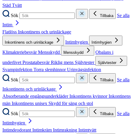
Städ
Tvätt
Sök
Se alla
Tillbaka
Intim
Flatlöss
Inkontinens och urinläckage
Intimhygien
Inkontinens och urinläckage
Intimhygien
Klimakteriebesvär
Mensskydd
Obalans i
Mensskydd
underlivet
Prostatabesvär
Riklig mens
Självtester
Självtester
Svampinfektion
Torra slemhinnor
Urinvägsinfektion
Sök
Se alla
Tillbaka
Inkontinens och urinläckage
Absorberande engångsunderkläder
Inkontinens kvinnor
Inkontinens
män
Inkontinens unisex
Skydd för säng och stol
Sök
Se alla
Tillbaka
Intimhygien
Intimdeodorant
Intimkräm
Intimrakning
Intimtvätt