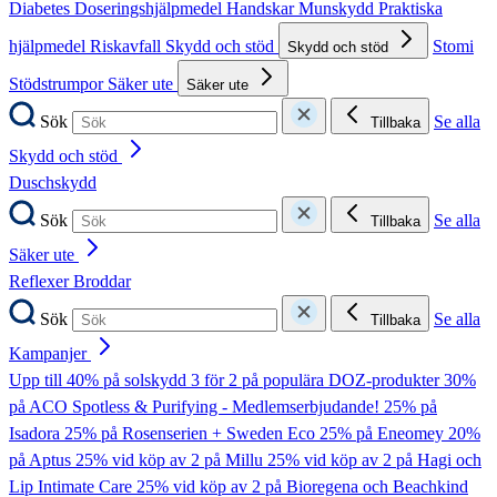
Diabetes
Doseringshjälpmedel
Handskar
Munskydd
Praktiska
hjälpmedel
Riskavfall
Skydd och stöd
Stomi
Skydd och stöd
Stödstrumpor
Säker ute
Säker ute
Sök
Se alla
Tillbaka
Skydd och stöd
Duschskydd
Sök
Se alla
Tillbaka
Säker ute
Reflexer
Broddar
Sök
Se alla
Tillbaka
Kampanjer
Upp till 40% på solskydd
3 för 2 på populära DOZ-produkter
30%
på ACO Spotless & Purifying - Medlemserbjudande!
25% på
Isadora
25% på Rosenserien + Sweden Eco
25% på Eneomey
20%
på Aptus
25% vid köp av 2 på Millu
25% vid köp av 2 på Hagi och
Lip Intimate Care
25% vid köp av 2 på Bioregena och Beachkind