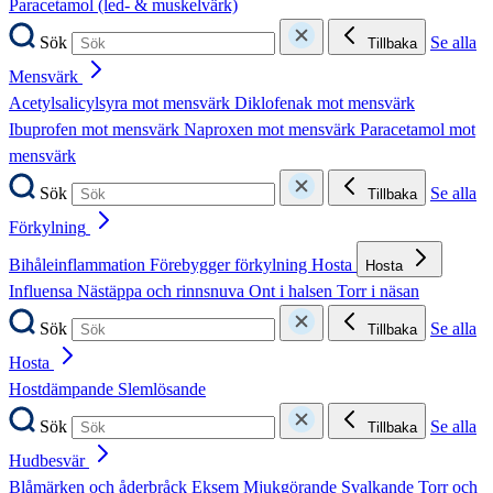
Paracetamol (led- & muskelvärk)
Sök
Se alla
Tillbaka
Mensvärk
Acetylsalicylsyra mot mensvärk
Diklofenak mot mensvärk
Ibuprofen mot mensvärk
Naproxen mot mensvärk
Paracetamol mot
mensvärk
Sök
Se alla
Tillbaka
Förkylning
Bihåleinflammation
Förebygger förkylning
Hosta
Hosta
Influensa
Nästäppa och rinnsnuva
Ont i halsen
Torr i näsan
Sök
Se alla
Tillbaka
Hosta
Hostdämpande
Slemlösande
Sök
Se alla
Tillbaka
Hudbesvär
Blåmärken och åderbråck
Eksem
Mjukgörande
Svalkande
Torr och