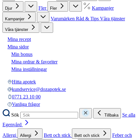
Fler
Kampanjer
Djur
Fler
Varumärken
Råd & Tips
Våra tjänster
Kampanjer
Våra tjänster
Mina recept
Mina sidor
Min bonus
Mina ordrar & favoriter
Mina inställningar
Hitta apotek
kundservice@dozapotek.se
0771 23 10 00
Vanliga frågor
Sök
Se alla
Tillbaka
Egenvård
Allergi
Bett och stick
Feber och
Allergi
Bett och stick