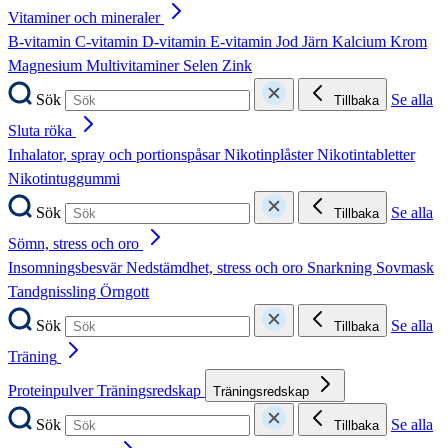
Vitaminer och mineraler
B-vitamin
C-vitamin
D-vitamin
E-vitamin
Jod
Järn
Kalcium
Krom
Magnesium
Multivitaminer
Selen
Zink
Sök
Se alla
Tillbaka
Sluta röka
Inhalator, spray och portionspåsar
Nikotinplåster
Nikotintabletter
Nikotintuggummi
Sök
Se alla
Tillbaka
Sömn, stress och oro
Insomningsbesvär
Nedstämdhet, stress och oro
Snarkning
Sovmask
Tandgnissling
Örngott
Sök
Se alla
Tillbaka
Träning
Proteinpulver
Träningsredskap
Träningsredskap
Sök
Se alla
Tillbaka