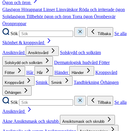
Ögon och öron
Glasögon
Hörapparat
Linser
Linsvätskor
Röda och irriterade ögon
Solglasögon
Tillbehör ögon och öron
Torra ögon
Öronbesvär
Öronproppar
Sök
Se alla
Tillbaka
Skönhet & kroppsvård
Ansiktsvård
Solskydd och solkräm
Ansiktsvård
Dermatologisk hudvård
Fötter
Solskydd och solkräm
Hår
Händer
Kroppsvård
Fötter
Hår
Händer
Smink
Tandblekning
Örhängen
Kroppsvård
Smink
Örhängen
Sök
Se alla
Tillbaka
Ansiktsvård
Akne
Ansiktsmask och skrubb
Ansiktsmask och skrubb