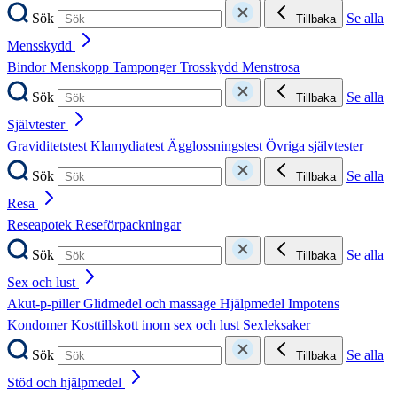
Sök
Se alla
Tillbaka
Mensskydd
Bindor
Menskopp
Tamponger
Trosskydd
Menstrosa
Sök
Se alla
Tillbaka
Självtester
Graviditetstest
Klamydiatest
Ägglossningstest
Övriga självtester
Sök
Se alla
Tillbaka
Resa
Reseapotek
Reseförpackningar
Sök
Se alla
Tillbaka
Sex och lust
Akut-p-piller
Glidmedel och massage
Hjälpmedel
Impotens
Kondomer
Kosttillskott inom sex och lust
Sexleksaker
Sök
Se alla
Tillbaka
Stöd och hjälpmedel