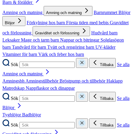
Barn & förälder
Amning och matning
Barnrummet
Blöjor
Amning och matning
Förkylning hos barn
Första tiden med bebis
Graviditet
Blöjor
och förlossning
Hudvård barn
Graviditet och förlossning
Leksaker
Mage och tarm barn
Nappar och bitringar
Solglasögon
barn
Tandvård för barn
Tvätt och rengöring barn
UV-kläder
Vitaminer för barn
Värk och feber hos barn
Sök
Se alla
Tillbaka
Amning och matning
Amningsbh
Amningstillbehör
Bröstpump och tillbehör
Haklapp
Matredskap
Nappflaskor och dinappar
Sök
Se alla
Tillbaka
Blöjor
Tygblöjor
Badblöjor
Sök
Se alla
Tillbaka