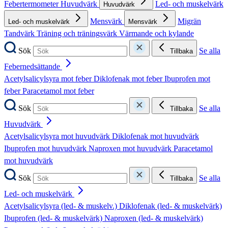
Febertermometer
Huvudvärk
Led- och muskelvärk
Huvudvärk
Mensvärk
Migrän
Led- och muskelvärk
Mensvärk
Tandvärk
Träning och träningsvärk
Värmande och kylande
Sök
Se alla
Tillbaka
Febernedsättande
Acetylsalicylsyra mot feber
Diklofenak mot feber
Ibuprofen mot
feber
Paracetamol mot feber
Sök
Se alla
Tillbaka
Huvudvärk
Acetylsalicylsyra mot huvudvärk
Diklofenak mot huvudvärk
Ibuprofen mot huvudvärk
Naproxen mot huvudvärk
Paracetamol
mot huvudvärk
Sök
Se alla
Tillbaka
Led- och muskelvärk
Acetylsalicylsyra (led- & muskelv.)
Diklofenak (led- & muskelvärk)
Ibuprofen (led- & muskelvärk)
Naproxen (led- & muskelvärk)