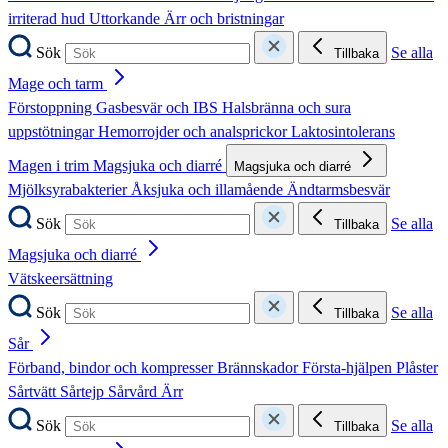
irriterad hud
Uttorkande
Ärr och bristningar
Sök
Se alla
Tillbaka
Mage och tarm
Förstoppning
Gasbesvär och IBS
Halsbränna och sura
uppstötningar
Hemorrojder och analsprickor
Laktosintolerans
Magen i trim
Magsjuka och diarré
Magsjuka och diarré
Mjölksyrabakterier
Åksjuka och illamående
Ändtarmsbesvär
Sök
Se alla
Tillbaka
Magsjuka och diarré
Vätskeersättning
Sök
Se alla
Tillbaka
Sår
Förband, bindor och kompresser
Brännskador
Första-hjälpen
Plåster
Sårtvätt
Sårtejp
Sårvård
Ärr
Sök
Se alla
Tillbaka