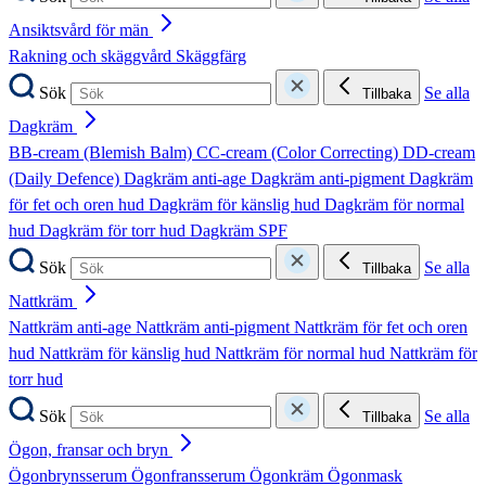
Ansiktsvård för män
Rakning och skäggvård
Skäggfärg
Sök
Se alla
Tillbaka
Dagkräm
BB-cream (Blemish Balm)
CC-cream (Color Correcting)
DD-cream
(Daily Defence)
Dagkräm anti-age
Dagkräm anti-pigment
Dagkräm
för fet och oren hud
Dagkräm för känslig hud
Dagkräm för normal
hud
Dagkräm för torr hud
Dagkräm SPF
Sök
Se alla
Tillbaka
Nattkräm
Nattkräm anti-age
Nattkräm anti-pigment
Nattkräm för fet och oren
hud
Nattkräm för känslig hud
Nattkräm för normal hud
Nattkräm för
torr hud
Sök
Se alla
Tillbaka
Ögon, fransar och bryn
Ögonbrynsserum
Ögonfransserum
Ögonkräm
Ögonmask