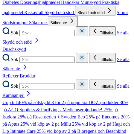
Diabetes
Doseringshjälpmedel
Handskar
Munskydd
Praktiska
hjälpmedel
Riskavfall
Skydd och stöd
Stomi
Skydd och stöd
Stödstrumpor
Säker ute
Säker ute
Sök
Se alla
Tillbaka
Skydd och stöd
Duschskydd
Sök
Se alla
Tillbaka
Säker ute
Reflexer
Broddar
Sök
Se alla
Tillbaka
Kampanjer
Upp till 40% på solskydd
3 för 2 på populära DOZ-produkter
30%
på ACO Spotless & Purifying - Medlemserbjudande!
25% på
Isadora
25% på Rosenserien + Sweden Eco
25% på Eneomey
20%
på Aptus
25% vid köp av 2 på Millu
25% vid köp av 2 på Hagi och
Lip Intimate Care
25% vid köp av 2 på Bioregena och Beachkind