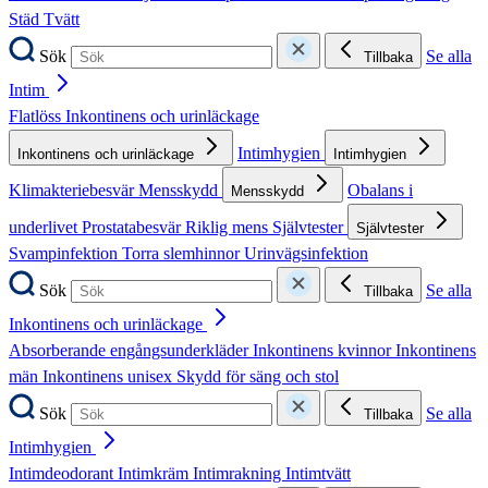
Städ
Tvätt
Sök
Se alla
Tillbaka
Intim
Flatlöss
Inkontinens och urinläckage
Intimhygien
Inkontinens och urinläckage
Intimhygien
Klimakteriebesvär
Mensskydd
Obalans i
Mensskydd
underlivet
Prostatabesvär
Riklig mens
Självtester
Självtester
Svampinfektion
Torra slemhinnor
Urinvägsinfektion
Sök
Se alla
Tillbaka
Inkontinens och urinläckage
Absorberande engångsunderkläder
Inkontinens kvinnor
Inkontinens
män
Inkontinens unisex
Skydd för säng och stol
Sök
Se alla
Tillbaka
Intimhygien
Intimdeodorant
Intimkräm
Intimrakning
Intimtvätt