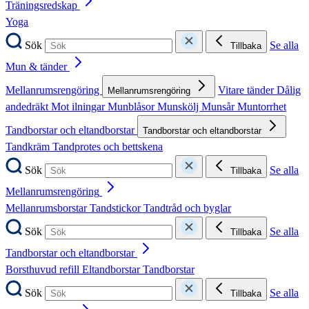
Träningsredskap
Yoga
Sök
Se alla
Tillbaka
Mun & tänder
Mellanrumsrengöring
Vitare tänder
Dålig
Mellanrumsrengöring
andedräkt
Mot ilningar
Munblåsor
Munskölj
Munsår
Muntorrhet
Tandborstar och eltandborstar
Tandborstar och eltandborstar
Tandkräm
Tandprotes och bettskena
Sök
Se alla
Tillbaka
Mellanrumsrengöring
Mellanrumsborstar
Tandstickor
Tandtråd och byglar
Sök
Se alla
Tillbaka
Tandborstar och eltandborstar
Borsthuvud refill
Eltandborstar
Tandborstar
Sök
Se alla
Tillbaka