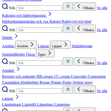
Sök
Se alla
Tillbaka
Rakning och hårborttagning
Hårborttagningskräm och vax
Rakgel
Rakhyvel och blad
Sök
Se alla
Tillbaka
Smink
Ansikte
Läppar
Sminkborstar
Ansikte
Läppar
Sminktillbehör
Ögon
Ögon
Sök
Se alla
Tillbaka
Ansikte
Bronzer och solpuder
BB-cream
CC-cream
Concealer
Contouring
Foundation
Highlighter
Rouge
Primer
Puder
Setting spray
Sök
Se alla
Tillbaka
Läppar
Läppbalsam
Läppstift
Läppglans
Läppenna