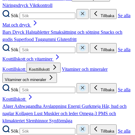
Näringsdryck
Viktkontroll
Sök
Se alla
Tillbaka
Mat och dryck
Bars
Dryck
Halstabletter
Smaksättning och sötning
Snacks och
godis
Superfood
Tuggummi
Glutenfritt
Sök
Se alla
Tillbaka
Kosttillskott och vitaminer
Kosttillskott
Vitaminer och mineraler
Kosttillskott
Vitaminer och mineraler
Sök
Se alla
Tillbaka
Kosttillskott
Alger
Ashwagandha
Avslappning
Energi
Gurkmeja
Hår, hud och
naglar
Kollagen
Lust
Muskler och leder
Omega-3
PMS och
klimakteriet
Slemhinnor
Synförmåga
Sök
Se alla
Tillbaka