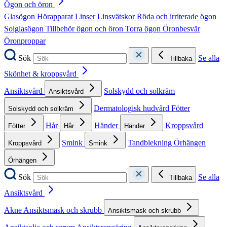
Ögon och öron
Glasögon
Hörapparat
Linser
Linsvätskor
Röda och irriterade ögon
Solglasögon
Tillbehör ögon och öron
Torra ögon
Öronbesvär
Öronproppar
Sök
Se alla
Tillbaka
Skönhet & kroppsvård
Ansiktsvård
Solskydd och solkräm
Ansiktsvård
Dermatologisk hudvård
Fötter
Solskydd och solkräm
Hår
Händer
Kroppsvård
Fötter
Hår
Händer
Smink
Tandblekning
Örhängen
Kroppsvård
Smink
Örhängen
Sök
Se alla
Tillbaka
Ansiktsvård
Akne
Ansiktsmask och skrubb
Ansiktsmask och skrubb