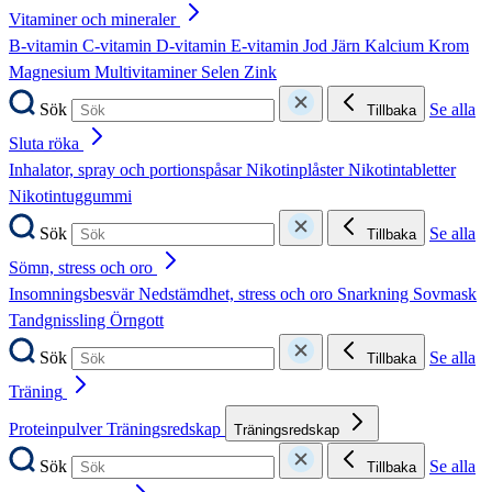
Vitaminer och mineraler
B-vitamin
C-vitamin
D-vitamin
E-vitamin
Jod
Järn
Kalcium
Krom
Magnesium
Multivitaminer
Selen
Zink
Sök
Se alla
Tillbaka
Sluta röka
Inhalator, spray och portionspåsar
Nikotinplåster
Nikotintabletter
Nikotintuggummi
Sök
Se alla
Tillbaka
Sömn, stress och oro
Insomningsbesvär
Nedstämdhet, stress och oro
Snarkning
Sovmask
Tandgnissling
Örngott
Sök
Se alla
Tillbaka
Träning
Proteinpulver
Träningsredskap
Träningsredskap
Sök
Se alla
Tillbaka