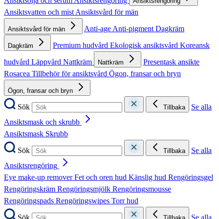
Ansiktsolja och serum
Ansiktsrengöring
Ansiktsrengöring
Ansiktsvatten och mist
Ansiktsvård för män
Anti-age
Anti-pigment
Dagkräm
Ansiktsvård för män
Premium hudvård
Ekologisk ansiktsvård
Koreansk
Dagkräm
hudvård
Läppvård
Nattkräm
Presentask ansikte
Nattkräm
Rosacea
Tillbehör för ansiktsvård
Ögon, fransar och bryn
Ögon, fransar och bryn
Sök
Se alla
Tillbaka
Ansiktsmask och skrubb
Ansiktsmask
Skrubb
Sök
Se alla
Tillbaka
Ansiktsrengöring
Eye make-up remover
Fet och oren hud
Känslig hud
Rengöringsgel
Rengöringskräm
Rengöringsmjölk
Rengöringsmousse
Rengöringspads
Rengöringswipes
Torr hud
Sök
Se alla
Tillbaka