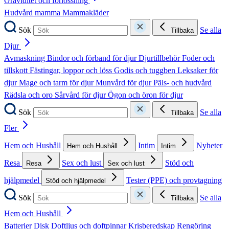
Graviditet och förlossning
Hudvård mamma
Mammakläder
Sök
Se alla
Tillbaka
Djur
Avmaskning
Bindor och förband för djur
Djurtillbehör
Foder och
tillskott
Fästingar, loppor och löss
Godis och tuggben
Leksaker för
djur
Mage och tarm för djur
Munvård för djur
Päls- och hudvård
Rädsla och oro
Sårvård för djur
Ögon och öron för djur
Sök
Se alla
Tillbaka
Fler
Hem och Hushåll
Intim
Nyheter
Hem och Hushåll
Intim
Resa
Sex och lust
Stöd och
Resa
Sex och lust
hjälpmedel
Tester (PPE) och provtagning
Stöd och hjälpmedel
Sök
Se alla
Tillbaka
Hem och Hushåll
Batterier
Disk
Doftljus och doftpinnar
Krisberedskap
Rengöring