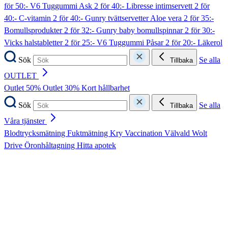
för 50:- V6 Tuggummi Ask
2 för 40:- Libresse intimservett
2 för
40:- C-vitamin
2 för 40:- Gunry tvättservetter Aloe vera
2 för 35:-
Bomullsprodukter
2 för 32:- Gunry baby bomullspinnar
2 för 30:-
Vicks halstabletter
2 för 25:- V6 Tuggummi Påsar
2 för 20:- Läkerol
Sök
Se alla
Tillbaka
OUTLET
Outlet 50%
Outlet 30%
Kort hållbarhet
Sök
Se alla
Tillbaka
Våra tjänster
Blodtrycksmätning
Fuktmätning
Kry
Vaccination
Välvald
Wolt
Drive
Öronhåltagning
Hitta apotek