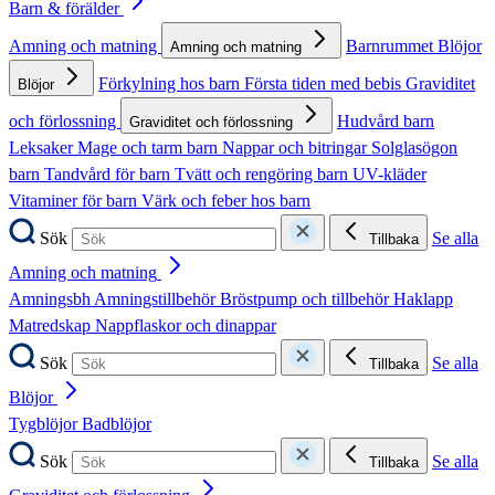
Barn & förälder
Amning och matning
Barnrummet
Blöjor
Amning och matning
Förkylning hos barn
Första tiden med bebis
Graviditet
Blöjor
och förlossning
Hudvård barn
Graviditet och förlossning
Leksaker
Mage och tarm barn
Nappar och bitringar
Solglasögon
barn
Tandvård för barn
Tvätt och rengöring barn
UV-kläder
Vitaminer för barn
Värk och feber hos barn
Sök
Se alla
Tillbaka
Amning och matning
Amningsbh
Amningstillbehör
Bröstpump och tillbehör
Haklapp
Matredskap
Nappflaskor och dinappar
Sök
Se alla
Tillbaka
Blöjor
Tygblöjor
Badblöjor
Sök
Se alla
Tillbaka