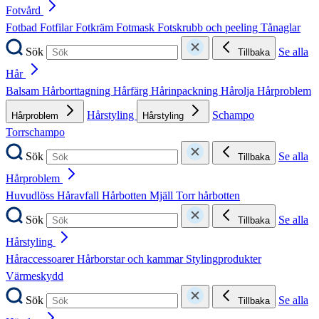
Fotvård
Fotbad
Fotfilar
Fotkräm
Fotmask
Fotskrubb och peeling
Tånaglar
Sök
Se alla
Tillbaka
Hår
Balsam
Hårborttagning
Hårfärg
Hårinpackning
Hårolja
Hårproblem
Hårstyling
Schampo
Hårproblem
Hårstyling
Torrschampo
Sök
Se alla
Tillbaka
Hårproblem
Huvudlöss
Håravfall
Hårbotten
Mjäll
Torr hårbotten
Sök
Se alla
Tillbaka
Hårstyling
Håraccessoarer
Hårborstar och kammar
Stylingprodukter
Värmeskydd
Sök
Se alla
Tillbaka