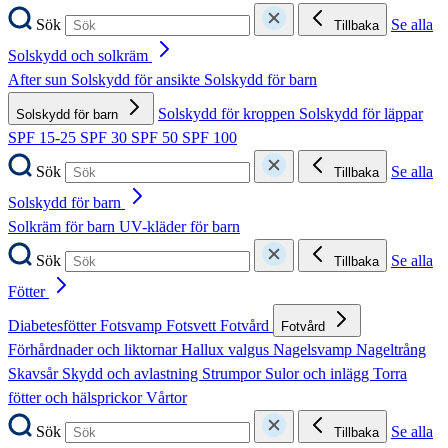
Sök
Se alla
Tillbaka
Solskydd och solkräm
After sun
Solskydd för ansikte
Solskydd för barn
Solskydd för kroppen
Solskydd för läppar
Solskydd för barn
SPF 15-25
SPF 30
SPF 50
SPF 100
Sök
Se alla
Tillbaka
Solskydd för barn
Solkräm för barn
UV-kläder för barn
Sök
Se alla
Tillbaka
Fötter
Diabetesfötter
Fotsvamp
Fotsvett
Fotvård
Fotvård
Förhårdnader och liktornar
Hallux valgus
Nagelsvamp
Nageltrång
Skavsår
Skydd och avlastning
Strumpor
Sulor och inlägg
Torra
fötter och hälsprickor
Vårtor
Sök
Se alla
Tillbaka