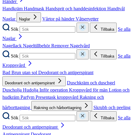
Händer
Handkräm
Handmask
Handsprit och handdesinfektion
Handtvål
Naglar
Vårtor på händer
Våtservetter
Naglar
Sök
Se alla
Tillbaka
Naglar
Nagellack
Nageltillbehör
Remover
Nagelvård
Sök
Se alla
Tillbaka
Kroppsvård
Bad
Brun utan sol
Deodorant och antiperspirant
Duschkräm och duschgel
Deodorant och antiperspirant
Duscholja
Hudolja
Inför operation
Kroppsvård för män
Lotion och
hudkräm
Parfym
Presentask kroppsvård
Rakning och
hårborttagning
Skrubb och peeling
Rakning och hårborttagning
Sök
Se alla
Tillbaka
Deodorant och antiperspirant
Antiperspirant
Deodorant