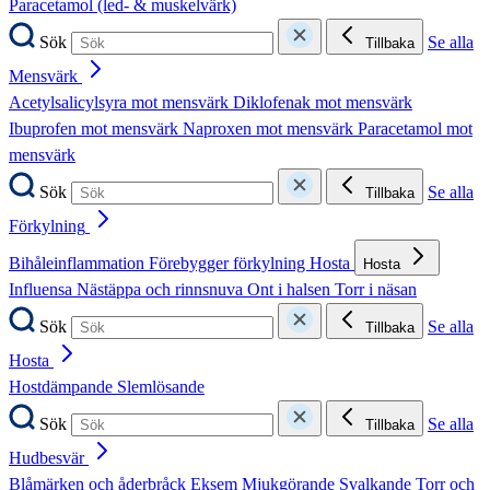
Paracetamol (led- & muskelvärk)
Sök
Se alla
Tillbaka
Mensvärk
Acetylsalicylsyra mot mensvärk
Diklofenak mot mensvärk
Ibuprofen mot mensvärk
Naproxen mot mensvärk
Paracetamol mot
mensvärk
Sök
Se alla
Tillbaka
Förkylning
Bihåleinflammation
Förebygger förkylning
Hosta
Hosta
Influensa
Nästäppa och rinnsnuva
Ont i halsen
Torr i näsan
Sök
Se alla
Tillbaka
Hosta
Hostdämpande
Slemlösande
Sök
Se alla
Tillbaka
Hudbesvär
Blåmärken och åderbråck
Eksem
Mjukgörande
Svalkande
Torr och