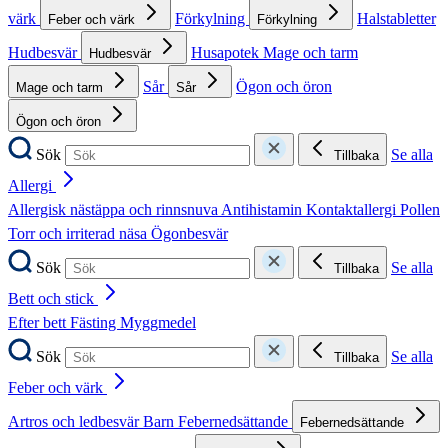
värk
Förkylning
Halstabletter
Feber och värk
Förkylning
Hudbesvär
Husapotek
Mage och tarm
Hudbesvär
Sår
Ögon och öron
Mage och tarm
Sår
Ögon och öron
Sök
Se alla
Tillbaka
Allergi
Allergisk nästäppa och rinnsnuva
Antihistamin
Kontaktallergi
Pollen
Torr och irriterad näsa
Ögonbesvär
Sök
Se alla
Tillbaka
Bett och stick
Efter bett
Fästing
Myggmedel
Sök
Se alla
Tillbaka
Feber och värk
Artros och ledbesvär
Barn
Febernedsättande
Febernedsättande