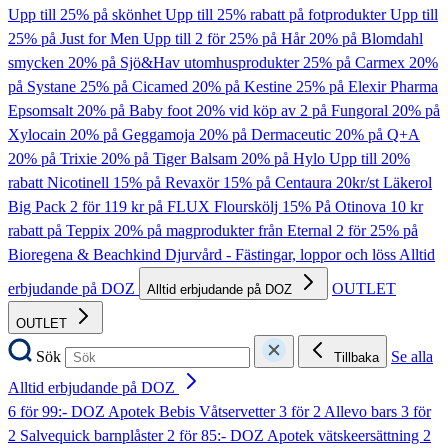
Upp till 25% på skönhet
Upp till 25% rabatt på fotprodukter
Upp till
25% på Just for Men
Upp till 2 för 25% på Hår
20% på Blomdahl
smycken
20% på Sjö&Hav utomhusprodukter
25% på Carmex
20%
på Systane
25% på Cicamed
20% på Kestine
25% på Elexir Pharma
Epsomsalt
20% på Baby foot
20% vid köp av 2 på Fungoral
20% på
Xylocain
20% på Geggamoja
20% på Dermaceutic
20% på Q+A
20% på Trixie
20% på Tiger Balsam
20% på Hylo
Upp till 20%
rabatt Nicotinell
15% på Revaxör
15% på Centaura
20kr/st Läkerol
Big Pack
2 för 119 kr på FLUX Flourskölj
15% På Otinova
10 kr
rabatt på Teppix
20% på magprodukter från Eternal
2 för 25% på
Bioregena & Beachkind
Djurvård - Fästingar, loppor och löss
Alltid
erbjudande på DOZ
OUTLET
Alltid erbjudande på DOZ
OUTLET
Sök
Se alla
Tillbaka
Alltid erbjudande på DOZ
6 för 99:- DOZ Apotek Bebis Våtservetter
3 för 2 Allevo bars
3 för
2 Salvequick barnplåster
2 för 85:- DOZ Apotek vätskeersättning
2