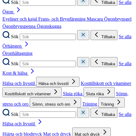
Sök
Se alla
Tillbaka
Ögon
Eyeliner och kajal
Frans- och Brynfärgning
Mascara
Ögonbrynsgel
Ögonbrynspenna
Ögonskugga
Sök
Se alla
Tillbaka
Örhängen
Öronhåltagning
Sök
Se alla
Tillbaka
Kost & hälsa
Hälsa och livsstil
Kosttillskott och vitaminer
Hälsa och livsstil
Sluta röka
Sömn,
Kosttillskott och vitaminer
Sluta röka
stress och oro
Träning
Sömn, stress och oro
Träning
Sök
Se alla
Tillbaka
Hälsa och livsstil
Hjärta och blodtryck
Mat och dryck
Mat och dryck