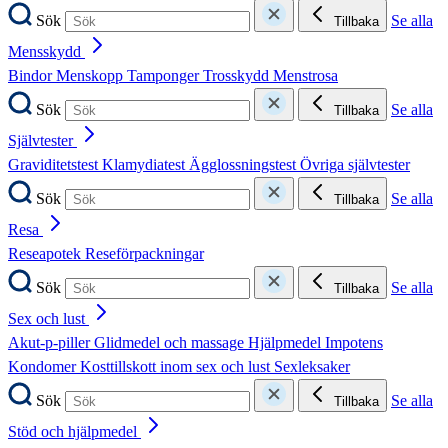
Sök
Se alla
Tillbaka
Mensskydd
Bindor
Menskopp
Tamponger
Trosskydd
Menstrosa
Sök
Se alla
Tillbaka
Självtester
Graviditetstest
Klamydiatest
Ägglossningstest
Övriga självtester
Sök
Se alla
Tillbaka
Resa
Reseapotek
Reseförpackningar
Sök
Se alla
Tillbaka
Sex och lust
Akut-p-piller
Glidmedel och massage
Hjälpmedel
Impotens
Kondomer
Kosttillskott inom sex och lust
Sexleksaker
Sök
Se alla
Tillbaka
Stöd och hjälpmedel