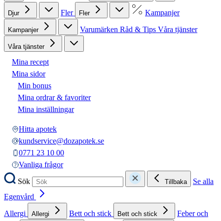
Fler
Kampanjer
Djur
Fler
Varumärken
Råd & Tips
Våra tjänster
Kampanjer
Våra tjänster
Mina recept
Mina sidor
Min bonus
Mina ordrar & favoriter
Mina inställningar
Hitta apotek
kundservice@dozapotek.se
0771 23 10 00
Vanliga frågor
Sök
Se alla
Tillbaka
Egenvård
Allergi
Bett och stick
Feber och
Allergi
Bett och stick