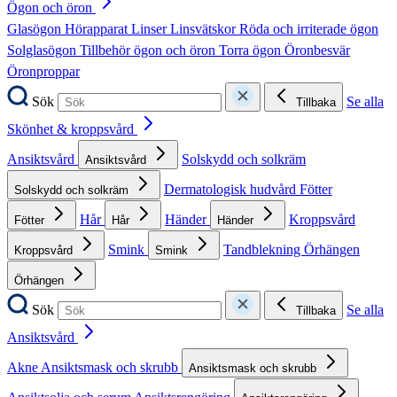
Ögon och öron
Glasögon
Hörapparat
Linser
Linsvätskor
Röda och irriterade ögon
Solglasögon
Tillbehör ögon och öron
Torra ögon
Öronbesvär
Öronproppar
Sök
Se alla
Tillbaka
Skönhet & kroppsvård
Ansiktsvård
Solskydd och solkräm
Ansiktsvård
Dermatologisk hudvård
Fötter
Solskydd och solkräm
Hår
Händer
Kroppsvård
Fötter
Hår
Händer
Smink
Tandblekning
Örhängen
Kroppsvård
Smink
Örhängen
Sök
Se alla
Tillbaka
Ansiktsvård
Akne
Ansiktsmask och skrubb
Ansiktsmask och skrubb