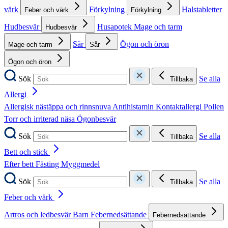
värk
Förkylning
Halstabletter
Feber och värk
Förkylning
Hudbesvär
Husapotek
Mage och tarm
Hudbesvär
Sår
Ögon och öron
Mage och tarm
Sår
Ögon och öron
Sök
Se alla
Tillbaka
Allergi
Allergisk nästäppa och rinnsnuva
Antihistamin
Kontaktallergi
Pollen
Torr och irriterad näsa
Ögonbesvär
Sök
Se alla
Tillbaka
Bett och stick
Efter bett
Fästing
Myggmedel
Sök
Se alla
Tillbaka
Feber och värk
Artros och ledbesvär
Barn
Febernedsättande
Febernedsättande