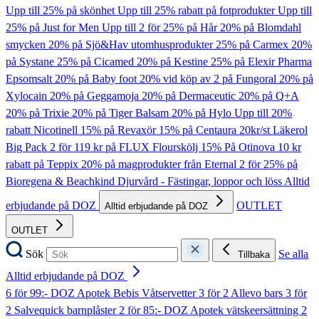
Upp till 25% på skönhet
Upp till 25% rabatt på fotprodukter
Upp till
25% på Just for Men
Upp till 2 för 25% på Hår
20% på Blomdahl
smycken
20% på Sjö&Hav utomhusprodukter
25% på Carmex
20%
på Systane
25% på Cicamed
20% på Kestine
25% på Elexir Pharma
Epsomsalt
20% på Baby foot
20% vid köp av 2 på Fungoral
20% på
Xylocain
20% på Geggamoja
20% på Dermaceutic
20% på Q+A
20% på Trixie
20% på Tiger Balsam
20% på Hylo
Upp till 20%
rabatt Nicotinell
15% på Revaxör
15% på Centaura
20kr/st Läkerol
Big Pack
2 för 119 kr på FLUX Flourskölj
15% På Otinova
10 kr
rabatt på Teppix
20% på magprodukter från Eternal
2 för 25% på
Bioregena & Beachkind
Djurvård - Fästingar, loppor och löss
Alltid
erbjudande på DOZ
OUTLET
Alltid erbjudande på DOZ
OUTLET
Sök
Se alla
Tillbaka
Alltid erbjudande på DOZ
6 för 99:- DOZ Apotek Bebis Våtservetter
3 för 2 Allevo bars
3 för
2 Salvequick barnplåster
2 för 85:- DOZ Apotek vätskeersättning
2