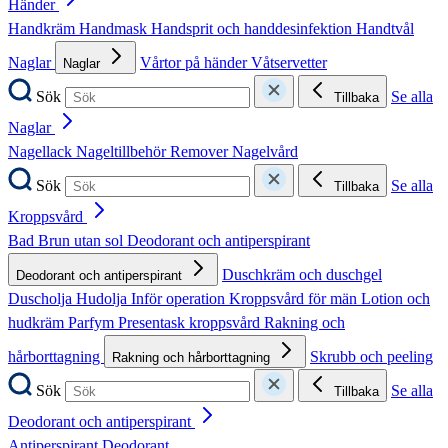
Händer
Handkräm
Handmask
Handsprit och handdesinfektion
Handtvål
Naglar
Vårtor på händer
Våtservetter
Naglar
Sök
Se alla
Tillbaka
Naglar
Nagellack
Nageltillbehör
Remover
Nagelvård
Sök
Se alla
Tillbaka
Kroppsvård
Bad
Brun utan sol
Deodorant och antiperspirant
Duschkräm och duschgel
Deodorant och antiperspirant
Duscholja
Hudolja
Inför operation
Kroppsvård för män
Lotion och
hudkräm
Parfym
Presentask kroppsvård
Rakning och
hårborttagning
Skrubb och peeling
Rakning och hårborttagning
Sök
Se alla
Tillbaka
Deodorant och antiperspirant
Antiperspirant
Deodorant