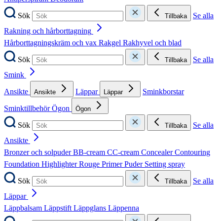
Sök
Se alla
Tillbaka
Rakning och hårborttagning
Hårborttagningskräm och vax
Rakgel
Rakhyvel och blad
Sök
Se alla
Tillbaka
Smink
Ansikte
Läppar
Sminkborstar
Ansikte
Läppar
Sminktillbehör
Ögon
Ögon
Sök
Se alla
Tillbaka
Ansikte
Bronzer och solpuder
BB-cream
CC-cream
Concealer
Contouring
Foundation
Highlighter
Rouge
Primer
Puder
Setting spray
Sök
Se alla
Tillbaka
Läppar
Läppbalsam
Läppstift
Läppglans
Läppenna