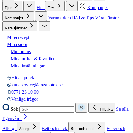
Fler
Kampanjer
Djur
Fler
Varumärken
Råd & Tips
Våra tjänster
Kampanjer
Våra tjänster
Mina recept
Mina sidor
Min bonus
Mina ordrar & favoriter
Mina inställningar
Hitta apotek
kundservice@dozapotek.se
0771 23 10 00
Vanliga frågor
Sök
Se alla
Tillbaka
Egenvård
Allergi
Bett och stick
Feber och
Allergi
Bett och stick