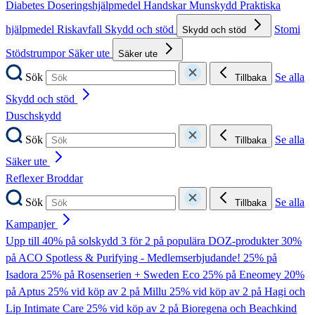
Diabetes
Doseringshjälpmedel
Handskar
Munskydd
Praktiska
hjälpmedel
Riskavfall
Skydd och stöd
Stomi
Skydd och stöd
Stödstrumpor
Säker ute
Säker ute
Sök
Se alla
Tillbaka
Skydd och stöd
Duschskydd
Sök
Se alla
Tillbaka
Säker ute
Reflexer
Broddar
Sök
Se alla
Tillbaka
Kampanjer
Upp till 40% på solskydd
3 för 2 på populära DOZ-produkter
30%
på ACO Spotless & Purifying - Medlemserbjudande!
25% på
Isadora
25% på Rosenserien + Sweden Eco
25% på Eneomey
20%
på Aptus
25% vid köp av 2 på Millu
25% vid köp av 2 på Hagi och
Lip Intimate Care
25% vid köp av 2 på Bioregena och Beachkind