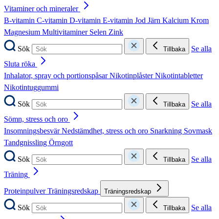
Vitaminer och mineraler
B-vitamin
C-vitamin
D-vitamin
E-vitamin
Jod
Järn
Kalcium
Krom
Magnesium
Multivitaminer
Selen
Zink
Sök
Se alla
Tillbaka
Sluta röka
Inhalator, spray och portionspåsar
Nikotinplåster
Nikotintabletter
Nikotintuggummi
Sök
Se alla
Tillbaka
Sömn, stress och oro
Insomningsbesvär
Nedstämdhet, stress och oro
Snarkning
Sovmask
Tandgnissling
Örngott
Sök
Se alla
Tillbaka
Träning
Proteinpulver
Träningsredskap
Träningsredskap
Sök
Se alla
Tillbaka