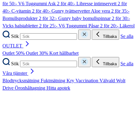
för 50:- V6 Tuggummi Ask
2 för 40:- Libresse intimservett
2 för
40:- C-vitamin
2 för 40:- Gunry tvättservetter Aloe vera
2 för 35:-
Bomullsprodukter
2 för 32:- Gunry baby bomullspinnar
2 för 30:-
Vicks halstabletter
2 för 25:- V6 Tuggummi Påsar
2 för 20:- Läkerol
Sök
Se alla
Tillbaka
OUTLET
Outlet 50%
Outlet 30%
Kort hållbarhet
Sök
Se alla
Tillbaka
Våra tjänster
Blodtrycksmätning
Fuktmätning
Kry
Vaccination
Välvald
Wolt
Drive
Öronhåltagning
Hitta apotek