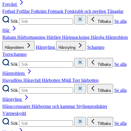
Fotvård
Fotbad
Fotfilar
Fotkräm
Fotmask
Fotskrubb och peeling
Tånaglar
Sök
Se alla
Tillbaka
Hår
Balsam
Hårborttagning
Hårfärg
Hårinpackning
Hårolja
Hårproblem
Hårstyling
Schampo
Hårproblem
Hårstyling
Torrschampo
Sök
Se alla
Tillbaka
Hårproblem
Huvudlöss
Håravfall
Hårbotten
Mjäll
Torr hårbotten
Sök
Se alla
Tillbaka
Hårstyling
Håraccessoarer
Hårborstar och kammar
Stylingprodukter
Värmeskydd
Sök
Se alla
Tillbaka