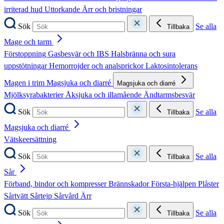
irriterad hud
Uttorkande
Ärr och bristningar
Sök
Se alla
Tillbaka
Mage och tarm
Förstoppning
Gasbesvär och IBS
Halsbränna och sura
uppstötningar
Hemorrojder och analsprickor
Laktosintolerans
Magen i trim
Magsjuka och diarré
Magsjuka och diarré
Mjölksyrabakterier
Åksjuka och illamående
Ändtarmsbesvär
Sök
Se alla
Tillbaka
Magsjuka och diarré
Vätskeersättning
Sök
Se alla
Tillbaka
Sår
Förband, bindor och kompresser
Brännskador
Första-hjälpen
Plåster
Sårtvätt
Sårtejp
Sårvård
Ärr
Sök
Se alla
Tillbaka