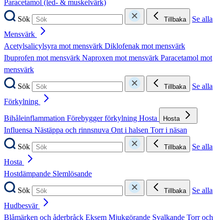
Paracetamol (led- & muskelvärk)
Sök
Se alla
Tillbaka
Mensvärk
Acetylsalicylsyra mot mensvärk
Diklofenak mot mensvärk
Ibuprofen mot mensvärk
Naproxen mot mensvärk
Paracetamol mot
mensvärk
Sök
Se alla
Tillbaka
Förkylning
Bihåleinflammation
Förebygger förkylning
Hosta
Hosta
Influensa
Nästäppa och rinnsnuva
Ont i halsen
Torr i näsan
Sök
Se alla
Tillbaka
Hosta
Hostdämpande
Slemlösande
Sök
Se alla
Tillbaka
Hudbesvär
Blåmärken och åderbråck
Eksem
Mjukgörande
Svalkande
Torr och