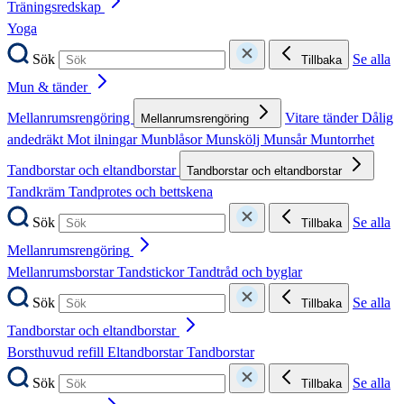
Träningsredskap
Yoga
Sök
Se alla
Tillbaka
Mun & tänder
Mellanrumsrengöring
Vitare tänder
Dålig
Mellanrumsrengöring
andedräkt
Mot ilningar
Munblåsor
Munskölj
Munsår
Muntorrhet
Tandborstar och eltandborstar
Tandborstar och eltandborstar
Tandkräm
Tandprotes och bettskena
Sök
Se alla
Tillbaka
Mellanrumsrengöring
Mellanrumsborstar
Tandstickor
Tandtråd och byglar
Sök
Se alla
Tillbaka
Tandborstar och eltandborstar
Borsthuvud refill
Eltandborstar
Tandborstar
Sök
Se alla
Tillbaka