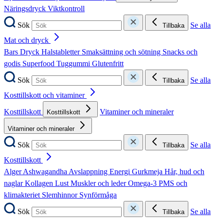
Näringsdryck
Viktkontroll
Sök
Se alla
Tillbaka
Mat och dryck
Bars
Dryck
Halstabletter
Smaksättning och sötning
Snacks och
godis
Superfood
Tuggummi
Glutenfritt
Sök
Se alla
Tillbaka
Kosttillskott och vitaminer
Kosttillskott
Vitaminer och mineraler
Kosttillskott
Vitaminer och mineraler
Sök
Se alla
Tillbaka
Kosttillskott
Alger
Ashwagandha
Avslappning
Energi
Gurkmeja
Hår, hud och
naglar
Kollagen
Lust
Muskler och leder
Omega-3
PMS och
klimakteriet
Slemhinnor
Synförmåga
Sök
Se alla
Tillbaka