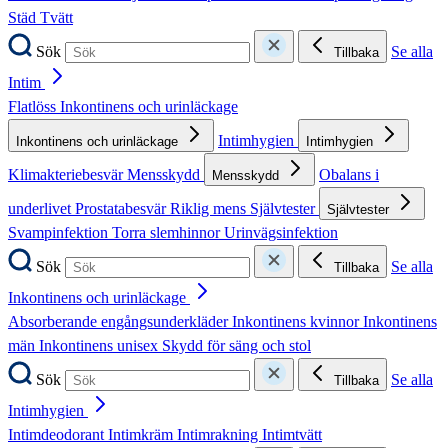
Städ
Tvätt
Sök
Se alla
Tillbaka
Intim
Flatlöss
Inkontinens och urinläckage
Intimhygien
Inkontinens och urinläckage
Intimhygien
Klimakteriebesvär
Mensskydd
Obalans i
Mensskydd
underlivet
Prostatabesvär
Riklig mens
Självtester
Självtester
Svampinfektion
Torra slemhinnor
Urinvägsinfektion
Sök
Se alla
Tillbaka
Inkontinens och urinläckage
Absorberande engångsunderkläder
Inkontinens kvinnor
Inkontinens
män
Inkontinens unisex
Skydd för säng och stol
Sök
Se alla
Tillbaka
Intimhygien
Intimdeodorant
Intimkräm
Intimrakning
Intimtvätt