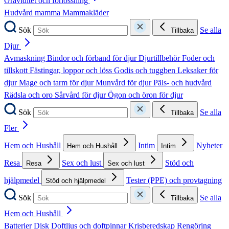
Graviditet och förlossning
Hudvård mamma
Mammakläder
Sök
Se alla
Tillbaka
Djur
Avmaskning
Bindor och förband för djur
Djurtillbehör
Foder och
tillskott
Fästingar, loppor och löss
Godis och tuggben
Leksaker för
djur
Mage och tarm för djur
Munvård för djur
Päls- och hudvård
Rädsla och oro
Sårvård för djur
Ögon och öron för djur
Sök
Se alla
Tillbaka
Fler
Hem och Hushåll
Intim
Nyheter
Hem och Hushåll
Intim
Resa
Sex och lust
Stöd och
Resa
Sex och lust
hjälpmedel
Tester (PPE) och provtagning
Stöd och hjälpmedel
Sök
Se alla
Tillbaka
Hem och Hushåll
Batterier
Disk
Doftljus och doftpinnar
Krisberedskap
Rengöring