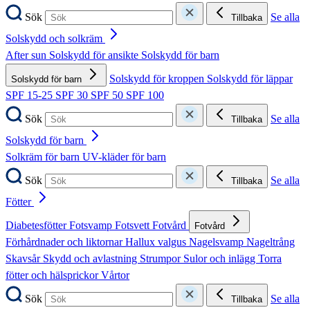
Sök
Se alla
Tillbaka
Solskydd och solkräm
After sun
Solskydd för ansikte
Solskydd för barn
Solskydd för kroppen
Solskydd för läppar
Solskydd för barn
SPF 15-25
SPF 30
SPF 50
SPF 100
Sök
Se alla
Tillbaka
Solskydd för barn
Solkräm för barn
UV-kläder för barn
Sök
Se alla
Tillbaka
Fötter
Diabetesfötter
Fotsvamp
Fotsvett
Fotvård
Fotvård
Förhårdnader och liktornar
Hallux valgus
Nagelsvamp
Nageltrång
Skavsår
Skydd och avlastning
Strumpor
Sulor och inlägg
Torra
fötter och hälsprickor
Vårtor
Sök
Se alla
Tillbaka