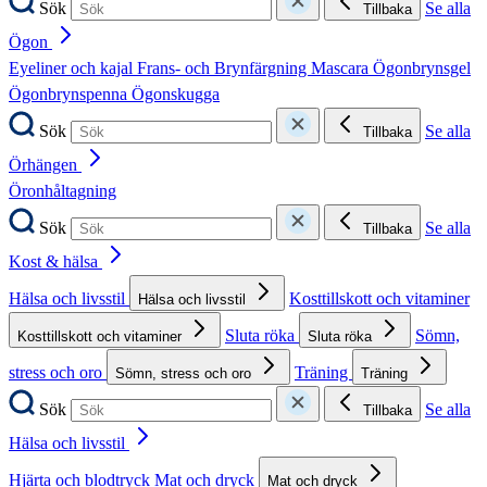
Sök
Se alla
Tillbaka
Ögon
Eyeliner och kajal
Frans- och Brynfärgning
Mascara
Ögonbrynsgel
Ögonbrynspenna
Ögonskugga
Sök
Se alla
Tillbaka
Örhängen
Öronhåltagning
Sök
Se alla
Tillbaka
Kost & hälsa
Hälsa och livsstil
Kosttillskott och vitaminer
Hälsa och livsstil
Sluta röka
Sömn,
Kosttillskott och vitaminer
Sluta röka
stress och oro
Träning
Sömn, stress och oro
Träning
Sök
Se alla
Tillbaka
Hälsa och livsstil
Hjärta och blodtryck
Mat och dryck
Mat och dryck