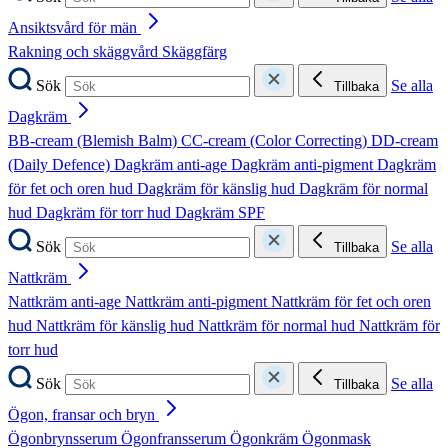
Ansiktsvård för män
Rakning och skäggvård
Skäggfärg
Sök
Se alla
Tillbaka
Dagkräm
BB-cream (Blemish Balm)
CC-cream (Color Correcting)
DD-cream
(Daily Defence)
Dagkräm anti-age
Dagkräm anti-pigment
Dagkräm
för fet och oren hud
Dagkräm för känslig hud
Dagkräm för normal
hud
Dagkräm för torr hud
Dagkräm SPF
Sök
Se alla
Tillbaka
Nattkräm
Nattkräm anti-age
Nattkräm anti-pigment
Nattkräm för fet och oren
hud
Nattkräm för känslig hud
Nattkräm för normal hud
Nattkräm för
torr hud
Sök
Se alla
Tillbaka
Ögon, fransar och bryn
Ögonbrynsserum
Ögonfransserum
Ögonkräm
Ögonmask