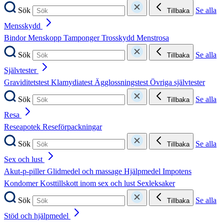
Sök
Se alla
Tillbaka
Mensskydd
Bindor
Menskopp
Tamponger
Trosskydd
Menstrosa
Sök
Se alla
Tillbaka
Självtester
Graviditetstest
Klamydiatest
Ägglossningstest
Övriga självtester
Sök
Se alla
Tillbaka
Resa
Reseapotek
Reseförpackningar
Sök
Se alla
Tillbaka
Sex och lust
Akut-p-piller
Glidmedel och massage
Hjälpmedel
Impotens
Kondomer
Kosttillskott inom sex och lust
Sexleksaker
Sök
Se alla
Tillbaka
Stöd och hjälpmedel