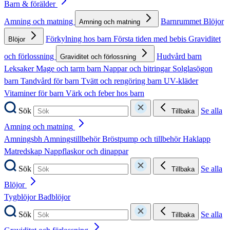
Barn & förälder
Amning och matning
Barnrummet
Blöjor
Amning och matning
Förkylning hos barn
Första tiden med bebis
Graviditet
Blöjor
och förlossning
Hudvård barn
Graviditet och förlossning
Leksaker
Mage och tarm barn
Nappar och bitringar
Solglasögon
barn
Tandvård för barn
Tvätt och rengöring barn
UV-kläder
Vitaminer för barn
Värk och feber hos barn
Sök
Se alla
Tillbaka
Amning och matning
Amningsbh
Amningstillbehör
Bröstpump och tillbehör
Haklapp
Matredskap
Nappflaskor och dinappar
Sök
Se alla
Tillbaka
Blöjor
Tygblöjor
Badblöjor
Sök
Se alla
Tillbaka