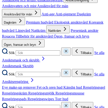
Ansiktsolja och serum
Ansiktsrengöring
Ansiktsrengöring
Ansiktsvatten och mist
Ansiktsvård för män
Anti-age
Anti-pigment
Dagkräm
Ansiktsvård för män
Premium hudvård
Ekologisk ansiktsvård
Koreansk
Dagkräm
hudvård
Läppvård
Nattkräm
Presentask ansikte
Nattkräm
Rosacea
Tillbehör för ansiktsvård
Ögon, fransar och bryn
Ögon, fransar och bryn
Sök
Se alla
Tillbaka
Ansiktsmask och skrubb
Ansiktsmask
Skrubb
Sök
Se alla
Tillbaka
Ansiktsrengöring
Eye make-up remover
Fet och oren hud
Känslig hud
Rengöringsgel
Rengöringskräm
Rengöringsmjölk
Rengöringsmousse
Rengöringspads
Rengöringswipes
Torr hud
Sök
Se alla
Tillbaka