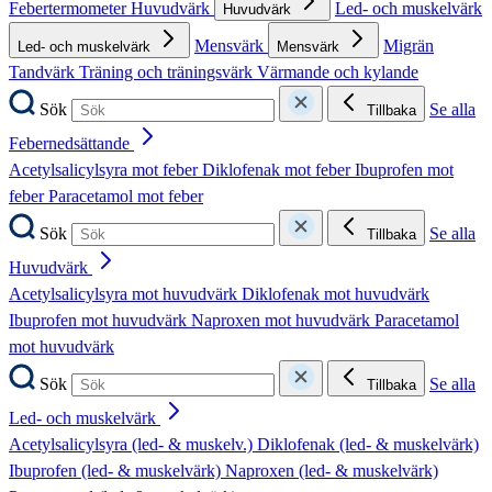
Febertermometer
Huvudvärk
Led- och muskelvärk
Huvudvärk
Mensvärk
Migrän
Led- och muskelvärk
Mensvärk
Tandvärk
Träning och träningsvärk
Värmande och kylande
Sök
Se alla
Tillbaka
Febernedsättande
Acetylsalicylsyra mot feber
Diklofenak mot feber
Ibuprofen mot
feber
Paracetamol mot feber
Sök
Se alla
Tillbaka
Huvudvärk
Acetylsalicylsyra mot huvudvärk
Diklofenak mot huvudvärk
Ibuprofen mot huvudvärk
Naproxen mot huvudvärk
Paracetamol
mot huvudvärk
Sök
Se alla
Tillbaka
Led- och muskelvärk
Acetylsalicylsyra (led- & muskelv.)
Diklofenak (led- & muskelvärk)
Ibuprofen (led- & muskelvärk)
Naproxen (led- & muskelvärk)