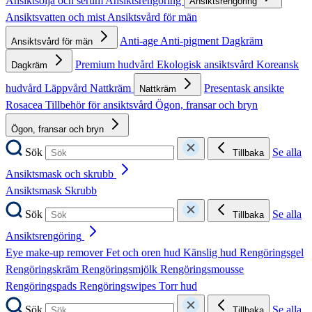
Ansiktsolja och serum
Ansiktsrengöring
Ansiktsrengöring
Ansiktsvatten och mist
Ansiktsvård för män
Anti-age
Anti-pigment
Dagkräm
Ansiktsvård för män
Premium hudvård
Ekologisk ansiktsvård
Koreansk
Dagkräm
hudvård
Läppvård
Nattkräm
Presentask ansikte
Nattkräm
Rosacea
Tillbehör för ansiktsvård
Ögon, fransar och bryn
Ögon, fransar och bryn
Sök
Se alla
Tillbaka
Ansiktsmask och skrubb
Ansiktsmask
Skrubb
Sök
Se alla
Tillbaka
Ansiktsrengöring
Eye make-up remover
Fet och oren hud
Känslig hud
Rengöringsgel
Rengöringskräm
Rengöringsmjölk
Rengöringsmousse
Rengöringspads
Rengöringswipes
Torr hud
Sök
Se alla
Tillbaka