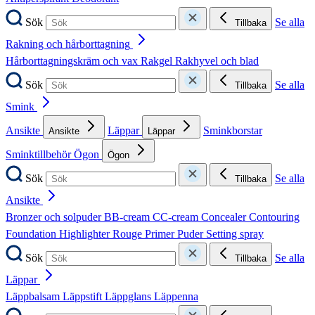
Sök
Se alla
Tillbaka
Rakning och hårborttagning
Hårborttagningskräm och vax
Rakgel
Rakhyvel och blad
Sök
Se alla
Tillbaka
Smink
Ansikte
Läppar
Sminkborstar
Ansikte
Läppar
Sminktillbehör
Ögon
Ögon
Sök
Se alla
Tillbaka
Ansikte
Bronzer och solpuder
BB-cream
CC-cream
Concealer
Contouring
Foundation
Highlighter
Rouge
Primer
Puder
Setting spray
Sök
Se alla
Tillbaka
Läppar
Läppbalsam
Läppstift
Läppglans
Läppenna