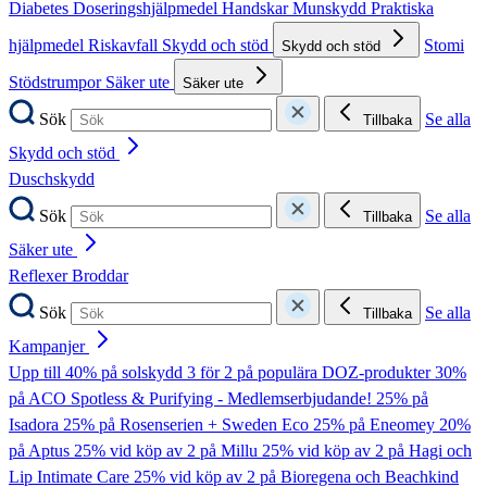
Diabetes
Doseringshjälpmedel
Handskar
Munskydd
Praktiska
hjälpmedel
Riskavfall
Skydd och stöd
Stomi
Skydd och stöd
Stödstrumpor
Säker ute
Säker ute
Sök
Se alla
Tillbaka
Skydd och stöd
Duschskydd
Sök
Se alla
Tillbaka
Säker ute
Reflexer
Broddar
Sök
Se alla
Tillbaka
Kampanjer
Upp till 40% på solskydd
3 för 2 på populära DOZ-produkter
30%
på ACO Spotless & Purifying - Medlemserbjudande!
25% på
Isadora
25% på Rosenserien + Sweden Eco
25% på Eneomey
20%
på Aptus
25% vid köp av 2 på Millu
25% vid köp av 2 på Hagi och
Lip Intimate Care
25% vid köp av 2 på Bioregena och Beachkind