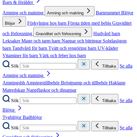
Barn & förälder
Amning och matning
Barnrummet
Blöjor
Amning och matning
Förkylning hos barn
Första tiden med bebis
Graviditet
Blöjor
och förlossning
Hudvård barn
Graviditet och förlossning
Leksaker
Mage och tarm barn
Nappar och bitringar
Solglasögon
barn
Tandvård för barn
Tvätt och rengöring barn
UV-kläder
Vitaminer för barn
Värk och feber hos barn
Sök
Se alla
Tillbaka
Amning och matning
Amningsbh
Amningstillbehör
Bröstpump och tillbehör
Haklapp
Matredskap
Nappflaskor och dinappar
Sök
Se alla
Tillbaka
Blöjor
Tygblöjor
Badblöjor
Sök
Se alla
Tillbaka