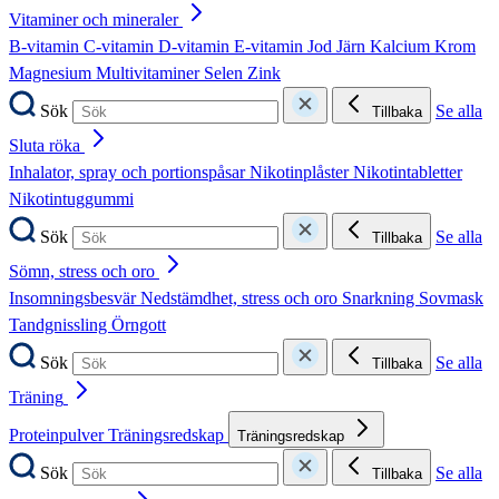
Vitaminer och mineraler
B-vitamin
C-vitamin
D-vitamin
E-vitamin
Jod
Järn
Kalcium
Krom
Magnesium
Multivitaminer
Selen
Zink
Sök
Se alla
Tillbaka
Sluta röka
Inhalator, spray och portionspåsar
Nikotinplåster
Nikotintabletter
Nikotintuggummi
Sök
Se alla
Tillbaka
Sömn, stress och oro
Insomningsbesvär
Nedstämdhet, stress och oro
Snarkning
Sovmask
Tandgnissling
Örngott
Sök
Se alla
Tillbaka
Träning
Proteinpulver
Träningsredskap
Träningsredskap
Sök
Se alla
Tillbaka