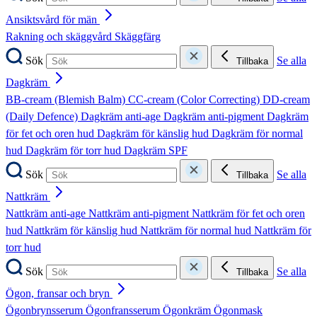
Ansiktsvård för män
Rakning och skäggvård
Skäggfärg
Sök
Se alla
Tillbaka
Dagkräm
BB-cream (Blemish Balm)
CC-cream (Color Correcting)
DD-cream
(Daily Defence)
Dagkräm anti-age
Dagkräm anti-pigment
Dagkräm
för fet och oren hud
Dagkräm för känslig hud
Dagkräm för normal
hud
Dagkräm för torr hud
Dagkräm SPF
Sök
Se alla
Tillbaka
Nattkräm
Nattkräm anti-age
Nattkräm anti-pigment
Nattkräm för fet och oren
hud
Nattkräm för känslig hud
Nattkräm för normal hud
Nattkräm för
torr hud
Sök
Se alla
Tillbaka
Ögon, fransar och bryn
Ögonbrynsserum
Ögonfransserum
Ögonkräm
Ögonmask