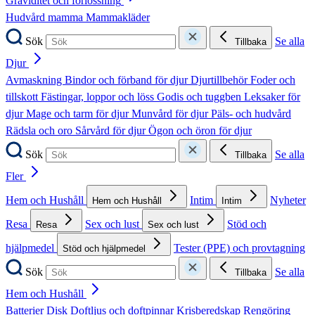
Graviditet och förlossning
Hudvård mamma
Mammakläder
Sök
Se alla
Tillbaka
Djur
Avmaskning
Bindor och förband för djur
Djurtillbehör
Foder och
tillskott
Fästingar, loppor och löss
Godis och tuggben
Leksaker för
djur
Mage och tarm för djur
Munvård för djur
Päls- och hudvård
Rädsla och oro
Sårvård för djur
Ögon och öron för djur
Sök
Se alla
Tillbaka
Fler
Hem och Hushåll
Intim
Nyheter
Hem och Hushåll
Intim
Resa
Sex och lust
Stöd och
Resa
Sex och lust
hjälpmedel
Tester (PPE) och provtagning
Stöd och hjälpmedel
Sök
Se alla
Tillbaka
Hem och Hushåll
Batterier
Disk
Doftljus och doftpinnar
Krisberedskap
Rengöring