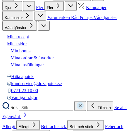
Fler
Kampanjer
Djur
Fler
Varumärken
Råd & Tips
Våra tjänster
Kampanjer
Våra tjänster
Mina recept
Mina sidor
Min bonus
Mina ordrar & favoriter
Mina inställningar
Hitta apotek
kundservice@dozapotek.se
0771 23 10 00
Vanliga frågor
Sök
Se alla
Tillbaka
Egenvård
Allergi
Bett och stick
Feber och
Allergi
Bett och stick