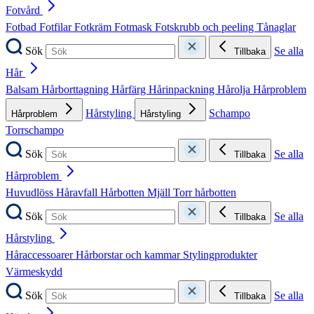
Fotvård
Fotbad
Fotfilar
Fotkräm
Fotmask
Fotskrubb och peeling
Tånaglar
Sök
Se alla
Tillbaka
Hår
Balsam
Hårborttagning
Hårfärg
Hårinpackning
Hårolja
Hårproblem
Hårstyling
Schampo
Hårproblem
Hårstyling
Torrschampo
Sök
Se alla
Tillbaka
Hårproblem
Huvudlöss
Håravfall
Hårbotten
Mjäll
Torr hårbotten
Sök
Se alla
Tillbaka
Hårstyling
Håraccessoarer
Hårborstar och kammar
Stylingprodukter
Värmeskydd
Sök
Se alla
Tillbaka