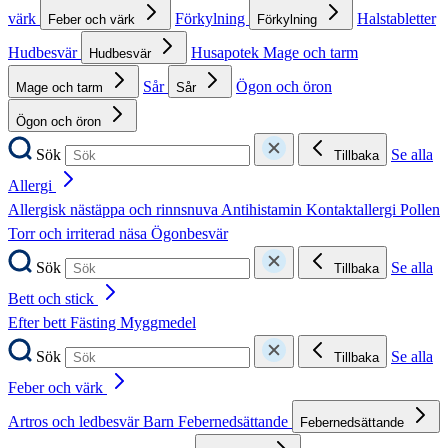
värk
Förkylning
Halstabletter
Feber och värk
Förkylning
Hudbesvär
Husapotek
Mage och tarm
Hudbesvär
Sår
Ögon och öron
Mage och tarm
Sår
Ögon och öron
Sök
Se alla
Tillbaka
Allergi
Allergisk nästäppa och rinnsnuva
Antihistamin
Kontaktallergi
Pollen
Torr och irriterad näsa
Ögonbesvär
Sök
Se alla
Tillbaka
Bett och stick
Efter bett
Fästing
Myggmedel
Sök
Se alla
Tillbaka
Feber och värk
Artros och ledbesvär
Barn
Febernedsättande
Febernedsättande