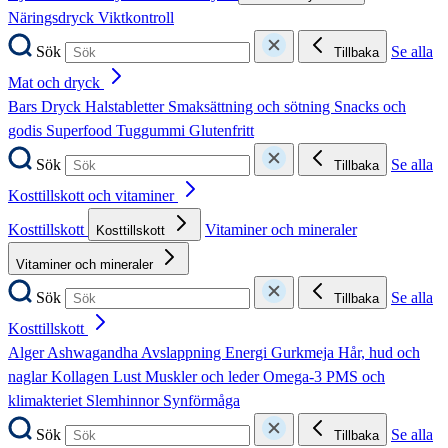
Näringsdryck
Viktkontroll
Sök
Se alla
Tillbaka
Mat och dryck
Bars
Dryck
Halstabletter
Smaksättning och sötning
Snacks och
godis
Superfood
Tuggummi
Glutenfritt
Sök
Se alla
Tillbaka
Kosttillskott och vitaminer
Kosttillskott
Vitaminer och mineraler
Kosttillskott
Vitaminer och mineraler
Sök
Se alla
Tillbaka
Kosttillskott
Alger
Ashwagandha
Avslappning
Energi
Gurkmeja
Hår, hud och
naglar
Kollagen
Lust
Muskler och leder
Omega-3
PMS och
klimakteriet
Slemhinnor
Synförmåga
Sök
Se alla
Tillbaka