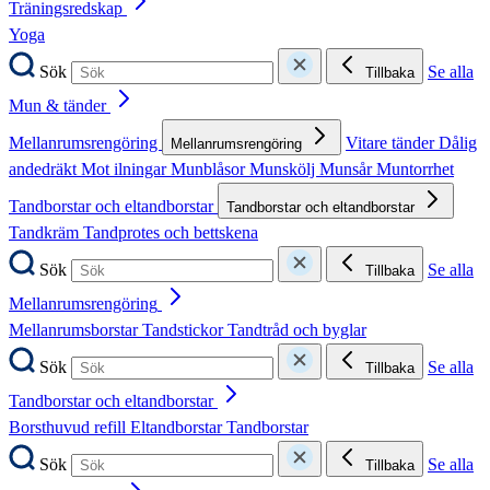
Träningsredskap
Yoga
Sök
Se alla
Tillbaka
Mun & tänder
Mellanrumsrengöring
Vitare tänder
Dålig
Mellanrumsrengöring
andedräkt
Mot ilningar
Munblåsor
Munskölj
Munsår
Muntorrhet
Tandborstar och eltandborstar
Tandborstar och eltandborstar
Tandkräm
Tandprotes och bettskena
Sök
Se alla
Tillbaka
Mellanrumsrengöring
Mellanrumsborstar
Tandstickor
Tandtråd och byglar
Sök
Se alla
Tillbaka
Tandborstar och eltandborstar
Borsthuvud refill
Eltandborstar
Tandborstar
Sök
Se alla
Tillbaka