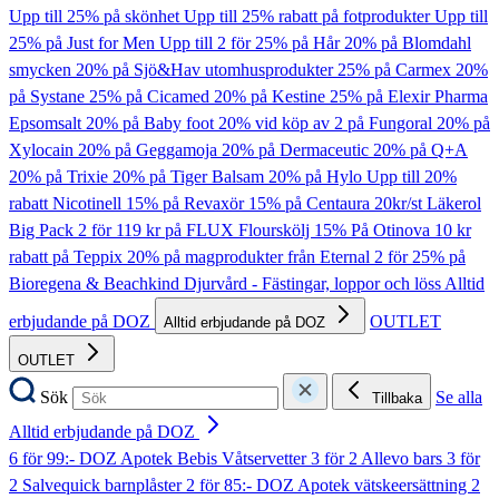
Upp till 25% på skönhet
Upp till 25% rabatt på fotprodukter
Upp till
25% på Just for Men
Upp till 2 för 25% på Hår
20% på Blomdahl
smycken
20% på Sjö&Hav utomhusprodukter
25% på Carmex
20%
på Systane
25% på Cicamed
20% på Kestine
25% på Elexir Pharma
Epsomsalt
20% på Baby foot
20% vid köp av 2 på Fungoral
20% på
Xylocain
20% på Geggamoja
20% på Dermaceutic
20% på Q+A
20% på Trixie
20% på Tiger Balsam
20% på Hylo
Upp till 20%
rabatt Nicotinell
15% på Revaxör
15% på Centaura
20kr/st Läkerol
Big Pack
2 för 119 kr på FLUX Flourskölj
15% På Otinova
10 kr
rabatt på Teppix
20% på magprodukter från Eternal
2 för 25% på
Bioregena & Beachkind
Djurvård - Fästingar, loppor och löss
Alltid
erbjudande på DOZ
OUTLET
Alltid erbjudande på DOZ
OUTLET
Sök
Se alla
Tillbaka
Alltid erbjudande på DOZ
6 för 99:- DOZ Apotek Bebis Våtservetter
3 för 2 Allevo bars
3 för
2 Salvequick barnplåster
2 för 85:- DOZ Apotek vätskeersättning
2