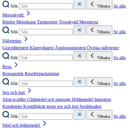
Sök
Se alla
Tillbaka
Mensskydd
Bindor
Menskopp
Tamponger
Trosskydd
Menstrosa
Sök
Se alla
Tillbaka
Självtester
Graviditetstest
Klamydiatest
Ägglossningstest
Övriga självtester
Sök
Se alla
Tillbaka
Resa
Reseapotek
Reseförpackningar
Sök
Se alla
Tillbaka
Sex och lust
Akut-p-piller
Glidmedel och massage
Hjälpmedel
Impotens
Kondomer
Kosttillskott inom sex och lust
Sexleksaker
Sök
Se alla
Tillbaka
Stöd och hjälpmedel