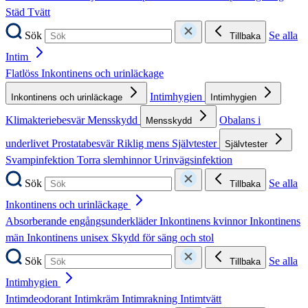
Städ
Tvätt
Sök
Se alla
Tillbaka
Intim
Flatlöss
Inkontinens och urinläckage
Intimhygien
Inkontinens och urinläckage
Intimhygien
Klimakteriebesvär
Mensskydd
Obalans i
Mensskydd
underlivet
Prostatabesvär
Riklig mens
Självtester
Självtester
Svampinfektion
Torra slemhinnor
Urinvägsinfektion
Sök
Se alla
Tillbaka
Inkontinens och urinläckage
Absorberande engångsunderkläder
Inkontinens kvinnor
Inkontinens
män
Inkontinens unisex
Skydd för säng och stol
Sök
Se alla
Tillbaka
Intimhygien
Intimdeodorant
Intimkräm
Intimrakning
Intimtvätt