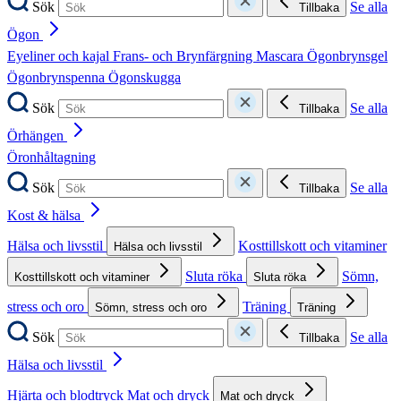
Sök
Se alla
Tillbaka
Ögon
Eyeliner och kajal
Frans- och Brynfärgning
Mascara
Ögonbrynsgel
Ögonbrynspenna
Ögonskugga
Sök
Se alla
Tillbaka
Örhängen
Öronhåltagning
Sök
Se alla
Tillbaka
Kost & hälsa
Hälsa och livsstil
Kosttillskott och vitaminer
Hälsa och livsstil
Sluta röka
Sömn,
Kosttillskott och vitaminer
Sluta röka
stress och oro
Träning
Sömn, stress och oro
Träning
Sök
Se alla
Tillbaka
Hälsa och livsstil
Hjärta och blodtryck
Mat och dryck
Mat och dryck