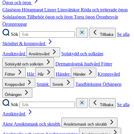
Ögon och öron
Glasögon
Hörapparat
Linser
Linsvätskor
Röda och irriterade ögon
Solglasögon
Tillbehör ögon och öron
Torra ögon
Öronbesvär
Öronproppar
Sök
Se alla
Tillbaka
Skönhet & kroppsvård
Ansiktsvård
Solskydd och solkräm
Ansiktsvård
Dermatologisk hudvård
Fötter
Solskydd och solkräm
Hår
Händer
Kroppsvård
Fötter
Hår
Händer
Smink
Tandblekning
Örhängen
Kroppsvård
Smink
Örhängen
Sök
Se alla
Tillbaka
Ansiktsvård
Akne
Ansiktsmask och skrubb
Ansiktsmask och skrubb