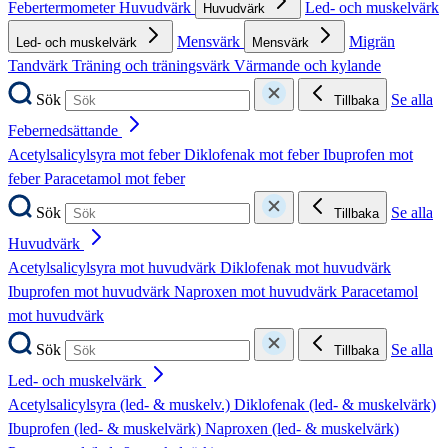
Febertermometer
Huvudvärk
Led- och muskelvärk
Huvudvärk
Mensvärk
Migrän
Led- och muskelvärk
Mensvärk
Tandvärk
Träning och träningsvärk
Värmande och kylande
Sök
Se alla
Tillbaka
Febernedsättande
Acetylsalicylsyra mot feber
Diklofenak mot feber
Ibuprofen mot
feber
Paracetamol mot feber
Sök
Se alla
Tillbaka
Huvudvärk
Acetylsalicylsyra mot huvudvärk
Diklofenak mot huvudvärk
Ibuprofen mot huvudvärk
Naproxen mot huvudvärk
Paracetamol
mot huvudvärk
Sök
Se alla
Tillbaka
Led- och muskelvärk
Acetylsalicylsyra (led- & muskelv.)
Diklofenak (led- & muskelvärk)
Ibuprofen (led- & muskelvärk)
Naproxen (led- & muskelvärk)