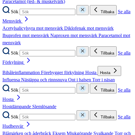
Paracetamol (led- & muskelvärk)
Sök
Se alla
Tillbaka
Mensvärk
Acetylsalicylsyra mot mensvärk
Diklofenak mot mensvärk
Ibuprofen mot mensvärk
Naproxen mot mensvärk
Paracetamol mot
mensvärk
Sök
Se alla
Tillbaka
Förkylning
Bihåleinflammation
Förebygger förkylning
Hosta
Hosta
Influensa
Nästäppa och rinnsnuva
Ont i halsen
Torr i näsan
Sök
Se alla
Tillbaka
Hosta
Hostdämpande
Slemlösande
Sök
Se alla
Tillbaka
Hudbesvär
Blåmärken och åderbråck
Eksem
Mjukgörande
Svalkande
Torr och