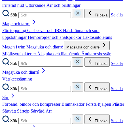
irriterad hud
Uttorkande
Ärr och bristningar
Sök
Se alla
Tillbaka
Mage och tarm
Förstoppning
Gasbesvär och IBS
Halsbränna och sura
uppstötningar
Hemorrojder och analsprickor
Laktosintolerans
Magen i trim
Magsjuka och diarré
Magsjuka och diarré
Mjölksyrabakterier
Åksjuka och illamående
Ändtarmsbesvär
Sök
Se alla
Tillbaka
Magsjuka och diarré
Vätskeersättning
Sök
Se alla
Tillbaka
Sår
Förband, bindor och kompresser
Brännskador
Första-hjälpen
Plåster
Sårtvätt
Sårtejp
Sårvård
Ärr
Sök
Se alla
Tillbaka