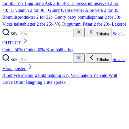
för 50:- V6 Tuggummi Ask
2 för 40:- Libresse intimservett
2 för
40:- C-vitamin
2 för 40:- Gunry tvättservetter Aloe vera
2 för 35:-
Bomullsprodukter
2 för 32:- Gunry baby bomullspinnar
2 för 30:-
Vicks halstabletter
2 för 25:- V6 Tuggummi Påsar
2 för 20:- Läkerol
Sök
Se alla
Tillbaka
OUTLET
Outlet 50%
Outlet 30%
Kort hållbarhet
Sök
Se alla
Tillbaka
Våra tjänster
Blodtrycksmätning
Fuktmätning
Kry
Vaccination
Välvald
Wolt
Drive
Öronhåltagning
Hitta apotek