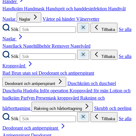
Händer
Handkräm
Handmask
Handsprit och handdesinfektion
Handtvål
Naglar
Vårtor på händer
Våtservetter
Naglar
Sök
Se alla
Tillbaka
Naglar
Nagellack
Nageltillbehör
Remover
Nagelvård
Sök
Se alla
Tillbaka
Kroppsvård
Bad
Brun utan sol
Deodorant och antiperspirant
Duschkräm och duschgel
Deodorant och antiperspirant
Duscholja
Hudolja
Inför operation
Kroppsvård för män
Lotion och
hudkräm
Parfym
Presentask kroppsvård
Rakning och
hårborttagning
Skrubb och peeling
Rakning och hårborttagning
Sök
Se alla
Tillbaka
Deodorant och antiperspirant
Antiperspirant
Deodorant