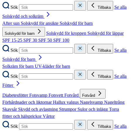
Sök
Se alla
Tillbaka
Solskydd och solkräm
After sun
Solskydd för ansikte
Solskydd för barn
Solskydd för kroppen
Solskydd för läppar
Solskydd för barn
SPF 15-25
SPF 30
SPF 50
SPF 100
Sök
Se alla
Tillbaka
Solskydd för barn
Solkräm för barn
UV-kläder för barn
Sök
Se alla
Tillbaka
Fötter
Diabetesfötter
Fotsvamp
Fotsvett
Fotvård
Fotvård
Förhårdnader och liktornar
Hallux valgus
Nagelsvamp
Nageltrång
Skavsår
Skydd och avlastning
Strumpor
Sulor och inlägg
Torra
fötter och hälsprickor
Vårtor
Sök
Se alla
Tillbaka