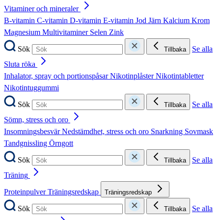
Vitaminer och mineraler
B-vitamin
C-vitamin
D-vitamin
E-vitamin
Jod
Järn
Kalcium
Krom
Magnesium
Multivitaminer
Selen
Zink
Sök
Se alla
Tillbaka
Sluta röka
Inhalator, spray och portionspåsar
Nikotinplåster
Nikotintabletter
Nikotintuggummi
Sök
Se alla
Tillbaka
Sömn, stress och oro
Insomningsbesvär
Nedstämdhet, stress och oro
Snarkning
Sovmask
Tandgnissling
Örngott
Sök
Se alla
Tillbaka
Träning
Proteinpulver
Träningsredskap
Träningsredskap
Sök
Se alla
Tillbaka