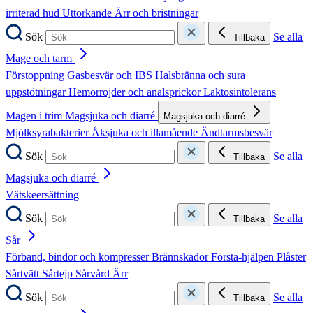
irriterad hud
Uttorkande
Ärr och bristningar
Sök
Se alla
Tillbaka
Mage och tarm
Förstoppning
Gasbesvär och IBS
Halsbränna och sura
uppstötningar
Hemorrojder och analsprickor
Laktosintolerans
Magen i trim
Magsjuka och diarré
Magsjuka och diarré
Mjölksyrabakterier
Åksjuka och illamående
Ändtarmsbesvär
Sök
Se alla
Tillbaka
Magsjuka och diarré
Vätskeersättning
Sök
Se alla
Tillbaka
Sår
Förband, bindor och kompresser
Brännskador
Första-hjälpen
Plåster
Sårtvätt
Sårtejp
Sårvård
Ärr
Sök
Se alla
Tillbaka