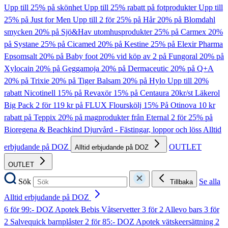
Upp till 25% på skönhet
Upp till 25% rabatt på fotprodukter
Upp till
25% på Just for Men
Upp till 2 för 25% på Hår
20% på Blomdahl
smycken
20% på Sjö&Hav utomhusprodukter
25% på Carmex
20%
på Systane
25% på Cicamed
20% på Kestine
25% på Elexir Pharma
Epsomsalt
20% på Baby foot
20% vid köp av 2 på Fungoral
20% på
Xylocain
20% på Geggamoja
20% på Dermaceutic
20% på Q+A
20% på Trixie
20% på Tiger Balsam
20% på Hylo
Upp till 20%
rabatt Nicotinell
15% på Revaxör
15% på Centaura
20kr/st Läkerol
Big Pack
2 för 119 kr på FLUX Flourskölj
15% På Otinova
10 kr
rabatt på Teppix
20% på magprodukter från Eternal
2 för 25% på
Bioregena & Beachkind
Djurvård - Fästingar, loppor och löss
Alltid
erbjudande på DOZ
OUTLET
Alltid erbjudande på DOZ
OUTLET
Sök
Se alla
Tillbaka
Alltid erbjudande på DOZ
6 för 99:- DOZ Apotek Bebis Våtservetter
3 för 2 Allevo bars
3 för
2 Salvequick barnplåster
2 för 85:- DOZ Apotek vätskeersättning
2