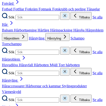
Fotvård
Fotbad
Fotfilar
Fotkräm
Fotmask
Fotskrubb och peeling
Tånaglar
Sök
Se alla
Tillbaka
Hår
Balsam
Hårborttagning
Hårfärg
Hårinpackning
Hårolja
Hårproblem
Hårstyling
Schampo
Hårproblem
Hårstyling
Torrschampo
Sök
Se alla
Tillbaka
Hårproblem
Huvudlöss
Håravfall
Hårbotten
Mjäll
Torr hårbotten
Sök
Se alla
Tillbaka
Hårstyling
Håraccessoarer
Hårborstar och kammar
Stylingprodukter
Värmeskydd
Sök
Se alla
Tillbaka