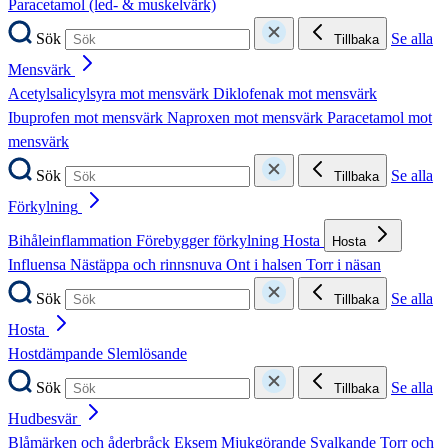
Paracetamol (led- & muskelvärk)
Sök
Se alla
Tillbaka
Mensvärk
Acetylsalicylsyra mot mensvärk
Diklofenak mot mensvärk
Ibuprofen mot mensvärk
Naproxen mot mensvärk
Paracetamol mot
mensvärk
Sök
Se alla
Tillbaka
Förkylning
Bihåleinflammation
Förebygger förkylning
Hosta
Hosta
Influensa
Nästäppa och rinnsnuva
Ont i halsen
Torr i näsan
Sök
Se alla
Tillbaka
Hosta
Hostdämpande
Slemlösande
Sök
Se alla
Tillbaka
Hudbesvär
Blåmärken och åderbråck
Eksem
Mjukgörande
Svalkande
Torr och