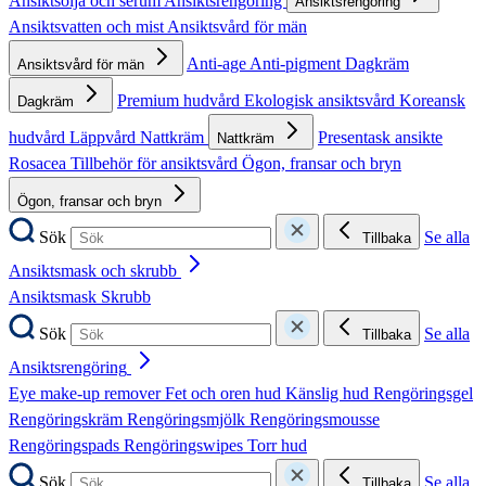
Ansiktsolja och serum
Ansiktsrengöring
Ansiktsrengöring
Ansiktsvatten och mist
Ansiktsvård för män
Anti-age
Anti-pigment
Dagkräm
Ansiktsvård för män
Premium hudvård
Ekologisk ansiktsvård
Koreansk
Dagkräm
hudvård
Läppvård
Nattkräm
Presentask ansikte
Nattkräm
Rosacea
Tillbehör för ansiktsvård
Ögon, fransar och bryn
Ögon, fransar och bryn
Sök
Se alla
Tillbaka
Ansiktsmask och skrubb
Ansiktsmask
Skrubb
Sök
Se alla
Tillbaka
Ansiktsrengöring
Eye make-up remover
Fet och oren hud
Känslig hud
Rengöringsgel
Rengöringskräm
Rengöringsmjölk
Rengöringsmousse
Rengöringspads
Rengöringswipes
Torr hud
Sök
Se alla
Tillbaka