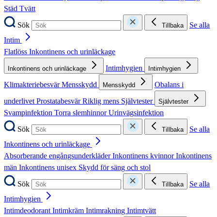
Städ
Tvätt
Sök
Se alla
Tillbaka
Intim
Flatlöss
Inkontinens och urinläckage
Intimhygien
Inkontinens och urinläckage
Intimhygien
Klimakteriebesvär
Mensskydd
Obalans i
Mensskydd
underlivet
Prostatabesvär
Riklig mens
Självtester
Självtester
Svampinfektion
Torra slemhinnor
Urinvägsinfektion
Sök
Se alla
Tillbaka
Inkontinens och urinläckage
Absorberande engångsunderkläder
Inkontinens kvinnor
Inkontinens
män
Inkontinens unisex
Skydd för säng och stol
Sök
Se alla
Tillbaka
Intimhygien
Intimdeodorant
Intimkräm
Intimrakning
Intimtvätt