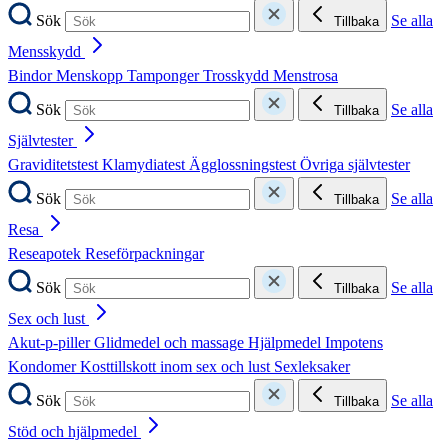
Sök
Se alla
Tillbaka
Mensskydd
Bindor
Menskopp
Tamponger
Trosskydd
Menstrosa
Sök
Se alla
Tillbaka
Självtester
Graviditetstest
Klamydiatest
Ägglossningstest
Övriga självtester
Sök
Se alla
Tillbaka
Resa
Reseapotek
Reseförpackningar
Sök
Se alla
Tillbaka
Sex och lust
Akut-p-piller
Glidmedel och massage
Hjälpmedel
Impotens
Kondomer
Kosttillskott inom sex och lust
Sexleksaker
Sök
Se alla
Tillbaka
Stöd och hjälpmedel