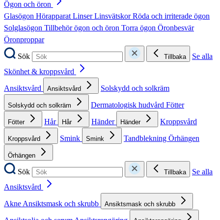
Ögon och öron
Glasögon
Hörapparat
Linser
Linsvätskor
Röda och irriterade ögon
Solglasögon
Tillbehör ögon och öron
Torra ögon
Öronbesvär
Öronproppar
Sök
Se alla
Tillbaka
Skönhet & kroppsvård
Ansiktsvård
Solskydd och solkräm
Ansiktsvård
Dermatologisk hudvård
Fötter
Solskydd och solkräm
Hår
Händer
Kroppsvård
Fötter
Hår
Händer
Smink
Tandblekning
Örhängen
Kroppsvård
Smink
Örhängen
Sök
Se alla
Tillbaka
Ansiktsvård
Akne
Ansiktsmask och skrubb
Ansiktsmask och skrubb