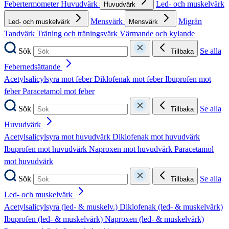
Febertermometer
Huvudvärk
Led- och muskelvärk
Huvudvärk
Mensvärk
Migrän
Led- och muskelvärk
Mensvärk
Tandvärk
Träning och träningsvärk
Värmande och kylande
Sök
Se alla
Tillbaka
Febernedsättande
Acetylsalicylsyra mot feber
Diklofenak mot feber
Ibuprofen mot
feber
Paracetamol mot feber
Sök
Se alla
Tillbaka
Huvudvärk
Acetylsalicylsyra mot huvudvärk
Diklofenak mot huvudvärk
Ibuprofen mot huvudvärk
Naproxen mot huvudvärk
Paracetamol
mot huvudvärk
Sök
Se alla
Tillbaka
Led- och muskelvärk
Acetylsalicylsyra (led- & muskelv.)
Diklofenak (led- & muskelvärk)
Ibuprofen (led- & muskelvärk)
Naproxen (led- & muskelvärk)