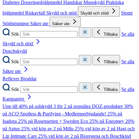
Diabetes
Doseringshjälpmedel
Handskar
Munskydd
Praktiska
hjälpmedel
Riskavfall
Skydd och stöd
Stomi
Skydd och stöd
Stödstrumpor
Säker ute
Säker ute
Sök
Se alla
Tillbaka
Skydd och stöd
Duschskydd
Sök
Se alla
Tillbaka
Säker ute
Reflexer
Broddar
Sök
Se alla
Tillbaka
Kampanjer
Upp till 40% på solskydd
3 för 2 på populära DOZ-produkter
30%
på ACO Spotless & Purifying - Medlemserbjudande!
25% på
Isadora
25% på Rosenserien + Sweden Eco
25% på Eneomey
20%
på Aptus
25% vid köp av 2 på Millu
25% vid köp av 2 på Hagi och
Lip Intimate Care
25% vid köp av 2 på Bioregena och Beachkind