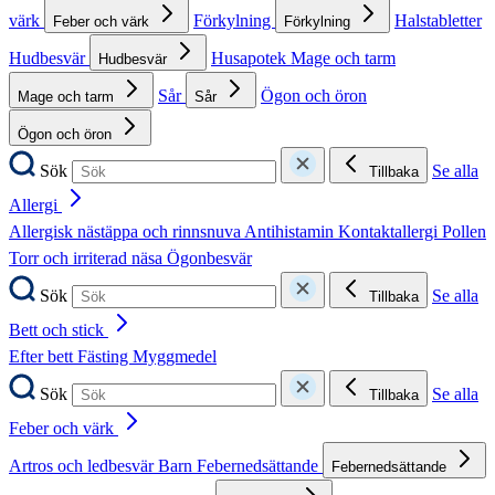
värk
Förkylning
Halstabletter
Feber och värk
Förkylning
Hudbesvär
Husapotek
Mage och tarm
Hudbesvär
Sår
Ögon och öron
Mage och tarm
Sår
Ögon och öron
Sök
Se alla
Tillbaka
Allergi
Allergisk nästäppa och rinnsnuva
Antihistamin
Kontaktallergi
Pollen
Torr och irriterad näsa
Ögonbesvär
Sök
Se alla
Tillbaka
Bett och stick
Efter bett
Fästing
Myggmedel
Sök
Se alla
Tillbaka
Feber och värk
Artros och ledbesvär
Barn
Febernedsättande
Febernedsättande