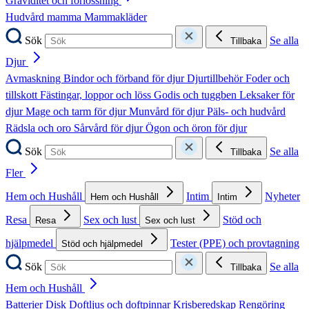
Graviditet och förlossning
Hudvård mamma
Mammakläder
Sök
Se alla
Tillbaka
Djur
Avmaskning
Bindor och förband för djur
Djurtillbehör
Foder och
tillskott
Fästingar, loppor och löss
Godis och tuggben
Leksaker för
djur
Mage och tarm för djur
Munvård för djur
Päls- och hudvård
Rädsla och oro
Sårvård för djur
Ögon och öron för djur
Sök
Se alla
Tillbaka
Fler
Hem och Hushåll
Intim
Nyheter
Hem och Hushåll
Intim
Resa
Sex och lust
Stöd och
Resa
Sex och lust
hjälpmedel
Tester (PPE) och provtagning
Stöd och hjälpmedel
Sök
Se alla
Tillbaka
Hem och Hushåll
Batterier
Disk
Doftljus och doftpinnar
Krisberedskap
Rengöring