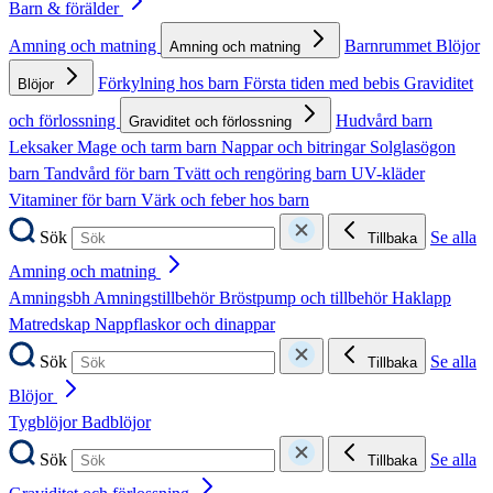
Barn & förälder
Amning och matning
Barnrummet
Blöjor
Amning och matning
Förkylning hos barn
Första tiden med bebis
Graviditet
Blöjor
och förlossning
Hudvård barn
Graviditet och förlossning
Leksaker
Mage och tarm barn
Nappar och bitringar
Solglasögon
barn
Tandvård för barn
Tvätt och rengöring barn
UV-kläder
Vitaminer för barn
Värk och feber hos barn
Sök
Se alla
Tillbaka
Amning och matning
Amningsbh
Amningstillbehör
Bröstpump och tillbehör
Haklapp
Matredskap
Nappflaskor och dinappar
Sök
Se alla
Tillbaka
Blöjor
Tygblöjor
Badblöjor
Sök
Se alla
Tillbaka