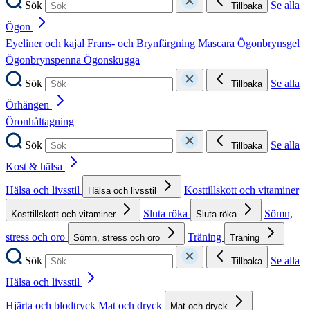
Sök
Se alla
Tillbaka
Ögon
Eyeliner och kajal
Frans- och Brynfärgning
Mascara
Ögonbrynsgel
Ögonbrynspenna
Ögonskugga
Sök
Se alla
Tillbaka
Örhängen
Öronhåltagning
Sök
Se alla
Tillbaka
Kost & hälsa
Hälsa och livsstil
Kosttillskott och vitaminer
Hälsa och livsstil
Sluta röka
Sömn,
Kosttillskott och vitaminer
Sluta röka
stress och oro
Träning
Sömn, stress och oro
Träning
Sök
Se alla
Tillbaka
Hälsa och livsstil
Hjärta och blodtryck
Mat och dryck
Mat och dryck