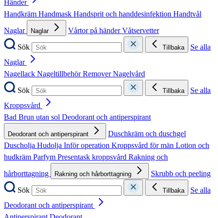
Händer
Handkräm
Handmask
Handsprit och handdesinfektion
Handtvål
Naglar
Vårtor på händer
Våtservetter
Naglar
Sök
Se alla
Tillbaka
Naglar
Nagellack
Nageltillbehör
Remover
Nagelvård
Sök
Se alla
Tillbaka
Kroppsvård
Bad
Brun utan sol
Deodorant och antiperspirant
Duschkräm och duschgel
Deodorant och antiperspirant
Duscholja
Hudolja
Inför operation
Kroppsvård för män
Lotion och
hudkräm
Parfym
Presentask kroppsvård
Rakning och
hårborttagning
Skrubb och peeling
Rakning och hårborttagning
Sök
Se alla
Tillbaka
Deodorant och antiperspirant
Antiperspirant
Deodorant