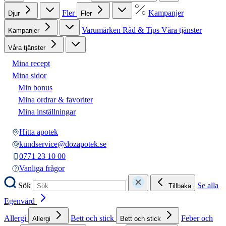
Fler
Kampanjer
Djur
Fler
Varumärken
Råd & Tips
Våra tjänster
Kampanjer
Våra tjänster
Mina recept
Mina sidor
Min bonus
Mina ordrar & favoriter
Mina inställningar
Hitta apotek
kundservice@dozapotek.se
0771 23 10 00
Vanliga frågor
Sök
Se alla
Tillbaka
Egenvård
Allergi
Bett och stick
Feber och
Allergi
Bett och stick