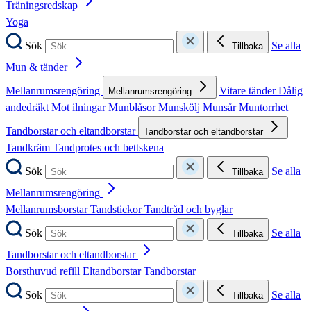
Träningsredskap
Yoga
Sök
Se alla
Tillbaka
Mun & tänder
Mellanrumsrengöring
Vitare tänder
Dålig
Mellanrumsrengöring
andedräkt
Mot ilningar
Munblåsor
Munskölj
Munsår
Muntorrhet
Tandborstar och eltandborstar
Tandborstar och eltandborstar
Tandkräm
Tandprotes och bettskena
Sök
Se alla
Tillbaka
Mellanrumsrengöring
Mellanrumsborstar
Tandstickor
Tandtråd och byglar
Sök
Se alla
Tillbaka
Tandborstar och eltandborstar
Borsthuvud refill
Eltandborstar
Tandborstar
Sök
Se alla
Tillbaka