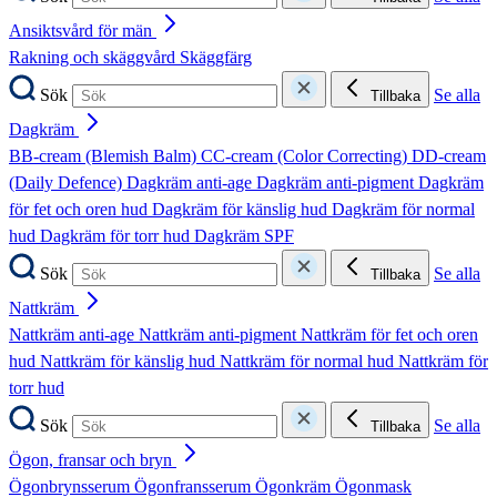
Ansiktsvård för män
Rakning och skäggvård
Skäggfärg
Sök
Se alla
Tillbaka
Dagkräm
BB-cream (Blemish Balm)
CC-cream (Color Correcting)
DD-cream
(Daily Defence)
Dagkräm anti-age
Dagkräm anti-pigment
Dagkräm
för fet och oren hud
Dagkräm för känslig hud
Dagkräm för normal
hud
Dagkräm för torr hud
Dagkräm SPF
Sök
Se alla
Tillbaka
Nattkräm
Nattkräm anti-age
Nattkräm anti-pigment
Nattkräm för fet och oren
hud
Nattkräm för känslig hud
Nattkräm för normal hud
Nattkräm för
torr hud
Sök
Se alla
Tillbaka
Ögon, fransar och bryn
Ögonbrynsserum
Ögonfransserum
Ögonkräm
Ögonmask