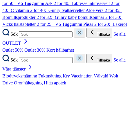
för 50:- V6 Tuggummi Ask
2 för 40:- Libresse intimservett
2 för
40:- C-vitamin
2 för 40:- Gunry tvättservetter Aloe vera
2 för 35:-
Bomullsprodukter
2 för 32:- Gunry baby bomullspinnar
2 för 30:-
Vicks halstabletter
2 för 25:- V6 Tuggummi Påsar
2 för 20:- Läkerol
Sök
Se alla
Tillbaka
OUTLET
Outlet 50%
Outlet 30%
Kort hållbarhet
Sök
Se alla
Tillbaka
Våra tjänster
Blodtrycksmätning
Fuktmätning
Kry
Vaccination
Välvald
Wolt
Drive
Öronhåltagning
Hitta apotek