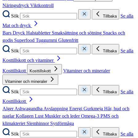
Näringsdryck
Viktkontroll
Sök
Se alla
Tillbaka
Mat och dryck
Bars
Dryck
Halstabletter
Smaksättning och sötning
Snacks och
godis
Superfood
Tuggummi
Glutenfritt
Sök
Se alla
Tillbaka
Kosttillskott och vitaminer
Kosttillskott
Vitaminer och mineraler
Kosttillskott
Vitaminer och mineraler
Sök
Se alla
Tillbaka
Kosttillskott
Alger
Ashwagandha
Avslappning
Energi
Gurkmeja
Hår, hud och
naglar
Kollagen
Lust
Muskler och leder
Omega-3
PMS och
klimakteriet
Slemhinnor
Synförmåga
Sök
Se alla
Tillbaka