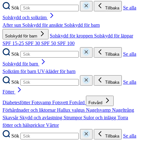
Sök
Se alla
Tillbaka
Solskydd och solkräm
After sun
Solskydd för ansikte
Solskydd för barn
Solskydd för kroppen
Solskydd för läppar
Solskydd för barn
SPF 15-25
SPF 30
SPF 50
SPF 100
Sök
Se alla
Tillbaka
Solskydd för barn
Solkräm för barn
UV-kläder för barn
Sök
Se alla
Tillbaka
Fötter
Diabetesfötter
Fotsvamp
Fotsvett
Fotvård
Fotvård
Förhårdnader och liktornar
Hallux valgus
Nagelsvamp
Nageltrång
Skavsår
Skydd och avlastning
Strumpor
Sulor och inlägg
Torra
fötter och hälsprickor
Vårtor
Sök
Se alla
Tillbaka