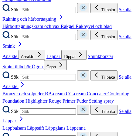
Sök
Se alla
Tillbaka
Rakning och hårborttagning
Hårborttagningskräm och vax
Rakgel
Rakhyvel och blad
Sök
Se alla
Tillbaka
Smink
Ansikte
Läppar
Sminkborstar
Ansikte
Läppar
Sminktillbehör
Ögon
Ögon
Sök
Se alla
Tillbaka
Ansikte
Bronzer och solpuder
BB-cream
CC-cream
Concealer
Contouring
Foundation
Highlighter
Rouge
Primer
Puder
Setting spray
Sök
Se alla
Tillbaka
Läppar
Läppbalsam
Läppstift
Läppglans
Läppenna