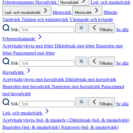
Febertermometer
Huvudvärk
Led- och muskelvärk
Huvudvärk
Mensvärk
Migrän
Led- och muskelvärk
Mensvärk
Tandvärk
Träning och träningsvärk
Värmande och kylande
Sök
Se alla
Tillbaka
Febernedsättande
Acetylsalicylsyra mot feber
Diklofenak mot feber
Ibuprofen mot
feber
Paracetamol mot feber
Sök
Se alla
Tillbaka
Huvudvärk
Acetylsalicylsyra mot huvudvärk
Diklofenak mot huvudvärk
Ibuprofen mot huvudvärk
Naproxen mot huvudvärk
Paracetamol
mot huvudvärk
Sök
Se alla
Tillbaka
Led- och muskelvärk
Acetylsalicylsyra (led- & muskelv.)
Diklofenak (led- & muskelvärk)
Ibuprofen (led- & muskelvärk)
Naproxen (led- & muskelvärk)