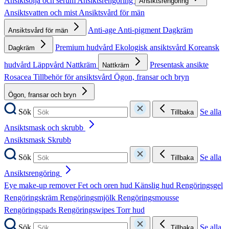
Ansiktsolja och serum
Ansiktsrengöring
Ansiktsrengöring
Ansiktsvatten och mist
Ansiktsvård för män
Anti-age
Anti-pigment
Dagkräm
Ansiktsvård för män
Premium hudvård
Ekologisk ansiktsvård
Koreansk
Dagkräm
hudvård
Läppvård
Nattkräm
Presentask ansikte
Nattkräm
Rosacea
Tillbehör för ansiktsvård
Ögon, fransar och bryn
Ögon, fransar och bryn
Sök
Se alla
Tillbaka
Ansiktsmask och skrubb
Ansiktsmask
Skrubb
Sök
Se alla
Tillbaka
Ansiktsrengöring
Eye make-up remover
Fet och oren hud
Känslig hud
Rengöringsgel
Rengöringskräm
Rengöringsmjölk
Rengöringsmousse
Rengöringspads
Rengöringswipes
Torr hud
Sök
Se alla
Tillbaka