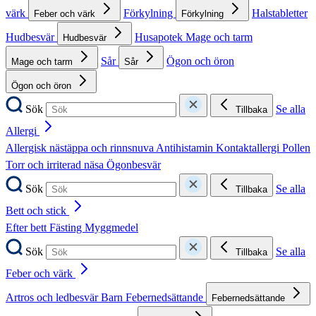
värk
Förkylning
Halstabletter
Feber och värk
Förkylning
Hudbesvär
Husapotek
Mage och tarm
Hudbesvär
Sår
Ögon och öron
Mage och tarm
Sår
Ögon och öron
Sök
Se alla
Tillbaka
Allergi
Allergisk nästäppa och rinnsnuva
Antihistamin
Kontaktallergi
Pollen
Torr och irriterad näsa
Ögonbesvär
Sök
Se alla
Tillbaka
Bett och stick
Efter bett
Fästing
Myggmedel
Sök
Se alla
Tillbaka
Feber och värk
Artros och ledbesvär
Barn
Febernedsättande
Febernedsättande