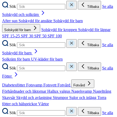
Sök
Se alla
Tillbaka
Solskydd och solkräm
After sun
Solskydd för ansikte
Solskydd för barn
Solskydd för kroppen
Solskydd för läppar
Solskydd för barn
SPF 15-25
SPF 30
SPF 50
SPF 100
Sök
Se alla
Tillbaka
Solskydd för barn
Solkräm för barn
UV-kläder för barn
Sök
Se alla
Tillbaka
Fötter
Diabetesfötter
Fotsvamp
Fotsvett
Fotvård
Fotvård
Förhårdnader och liktornar
Hallux valgus
Nagelsvamp
Nageltrång
Skavsår
Skydd och avlastning
Strumpor
Sulor och inlägg
Torra
fötter och hälsprickor
Vårtor
Sök
Se alla
Tillbaka