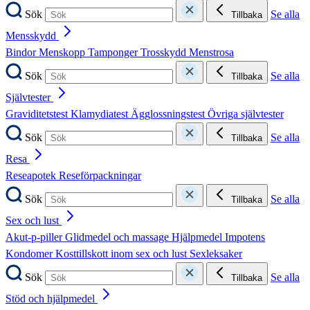
Sök
Se alla
Tillbaka
Mensskydd
Bindor
Menskopp
Tamponger
Trosskydd
Menstrosa
Sök
Se alla
Tillbaka
Självtester
Graviditetstest
Klamydiatest
Ägglossningstest
Övriga självtester
Sök
Se alla
Tillbaka
Resa
Reseapotek
Reseförpackningar
Sök
Se alla
Tillbaka
Sex och lust
Akut-p-piller
Glidmedel och massage
Hjälpmedel
Impotens
Kondomer
Kosttillskott inom sex och lust
Sexleksaker
Sök
Se alla
Tillbaka
Stöd och hjälpmedel