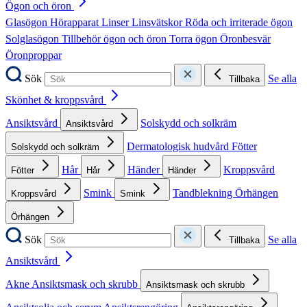
Ögon och öron
Glasögon
Hörapparat
Linser
Linsvätskor
Röda och irriterade ögon
Solglasögon
Tillbehör ögon och öron
Torra ögon
Öronbesvär
Öronproppar
Sök
Se alla
Tillbaka
Skönhet & kroppsvård
Ansiktsvård
Solskydd och solkräm
Ansiktsvård
Dermatologisk hudvård
Fötter
Solskydd och solkräm
Hår
Händer
Kroppsvård
Fötter
Hår
Händer
Smink
Tandblekning
Örhängen
Kroppsvård
Smink
Örhängen
Sök
Se alla
Tillbaka
Ansiktsvård
Akne
Ansiktsmask och skrubb
Ansiktsmask och skrubb