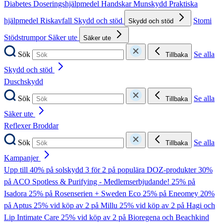
Diabetes
Doseringshjälpmedel
Handskar
Munskydd
Praktiska
hjälpmedel
Riskavfall
Skydd och stöd
Stomi
Skydd och stöd
Stödstrumpor
Säker ute
Säker ute
Sök
Se alla
Tillbaka
Skydd och stöd
Duschskydd
Sök
Se alla
Tillbaka
Säker ute
Reflexer
Broddar
Sök
Se alla
Tillbaka
Kampanjer
Upp till 40% på solskydd
3 för 2 på populära DOZ-produkter
30%
på ACO Spotless & Purifying - Medlemserbjudande!
25% på
Isadora
25% på Rosenserien + Sweden Eco
25% på Eneomey
20%
på Aptus
25% vid köp av 2 på Millu
25% vid köp av 2 på Hagi och
Lip Intimate Care
25% vid köp av 2 på Bioregena och Beachkind