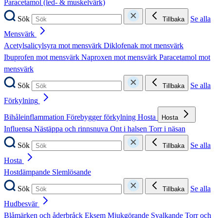
Paracetamol (led- & muskelvärk)
Sök
Se alla
Tillbaka
Mensvärk
Acetylsalicylsyra mot mensvärk
Diklofenak mot mensvärk
Ibuprofen mot mensvärk
Naproxen mot mensvärk
Paracetamol mot
mensvärk
Sök
Se alla
Tillbaka
Förkylning
Bihåleinflammation
Förebygger förkylning
Hosta
Hosta
Influensa
Nästäppa och rinnsnuva
Ont i halsen
Torr i näsan
Sök
Se alla
Tillbaka
Hosta
Hostdämpande
Slemlösande
Sök
Se alla
Tillbaka
Hudbesvär
Blåmärken och åderbråck
Eksem
Mjukgörande
Svalkande
Torr och