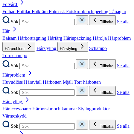
Fotvård
Fotbad
Fotfilar
Fotkräm
Fotmask
Fotskrubb och peeling
Tånaglar
Sök
Se alla
Tillbaka
Hår
Balsam
Hårborttagning
Hårfärg
Hårinpackning
Hårolja
Hårproblem
Hårstyling
Schampo
Hårproblem
Hårstyling
Torrschampo
Sök
Se alla
Tillbaka
Hårproblem
Huvudlöss
Håravfall
Hårbotten
Mjäll
Torr hårbotten
Sök
Se alla
Tillbaka
Hårstyling
Håraccessoarer
Hårborstar och kammar
Stylingprodukter
Värmeskydd
Sök
Se alla
Tillbaka