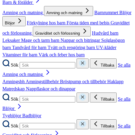
Barn & förälder
Amning och matning
Barnrummet
Blöjor
Amning och matning
Förkylning hos barn
Första tiden med bebis
Graviditet
Blöjor
och förlossning
Hudvård barn
Graviditet och förlossning
Leksaker
Mage och tarm barn
Nappar och bitringar
Solglasögon
barn
Tandvård för barn
Tvätt och rengöring barn
UV-kläder
Vitaminer för barn
Värk och feber hos barn
Sök
Se alla
Tillbaka
Amning och matning
Amningsbh
Amningstillbehör
Bröstpump och tillbehör
Haklapp
Matredskap
Nappflaskor och dinappar
Sök
Se alla
Tillbaka
Blöjor
Tygblöjor
Badblöjor
Sök
Se alla
Tillbaka