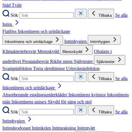
Städ
Tvätt
Sök
Se alla
Tillbaka
Intim
Flatlöss
Inkontinens och urinläckage
Intimhygien
Inkontinens och urinläckage
Intimhygien
Klimakteriebesvär
Mensskydd
Obalans i
Mensskydd
underlivet
Prostatabesvär
Riklig mens
Självtester
Självtester
Svampinfektion
Torra slemhinnor
Urinvägsinfektion
Sök
Se alla
Tillbaka
Inkontinens och urinläckage
Absorberande engångsunderkläder
Inkontinens kvinnor
Inkontinens
män
Inkontinens unisex
Skydd för säng och stol
Sök
Se alla
Tillbaka
Intimhygien
Intimdeodorant
Intimkräm
Intimrakning
Intimtvätt