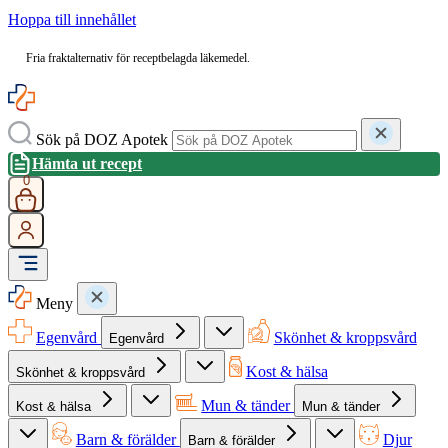
Hoppa till innehållet
Fria fraktalternativ för receptbelagda läkemedel.
Sök på DOZ Apotek
Hämta ut recept
0
Meny
Egenvård
Skönhet & kroppsvård
Egenvård
Kost & hälsa
Skönhet & kroppsvård
Mun & tänder
Kost & hälsa
Mun & tänder
Barn & förälder
Djur
Barn & förälder