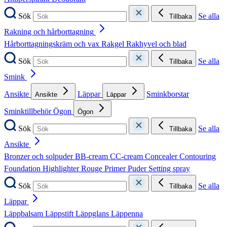
Sök
Se alla
Tillbaka
Rakning och hårborttagning
Hårborttagningskräm och vax
Rakgel
Rakhyvel och blad
Sök
Se alla
Tillbaka
Smink
Ansikte
Läppar
Sminkborstar
Ansikte
Läppar
Sminktillbehör
Ögon
Ögon
Sök
Se alla
Tillbaka
Ansikte
Bronzer och solpuder
BB-cream
CC-cream
Concealer
Contouring
Foundation
Highlighter
Rouge
Primer
Puder
Setting spray
Sök
Se alla
Tillbaka
Läppar
Läppbalsam
Läppstift
Läppglans
Läppenna