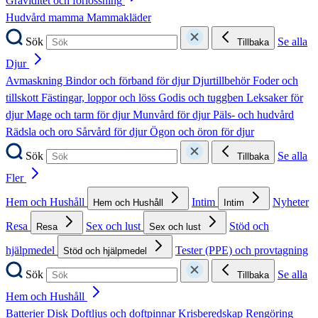
Graviditet och förlossning
Hudvård mamma
Mammakläder
Sök
Se alla
Tillbaka
Djur
Avmaskning
Bindor och förband för djur
Djurtillbehör
Foder och
tillskott
Fästingar, loppor och löss
Godis och tuggben
Leksaker för
djur
Mage och tarm för djur
Munvård för djur
Päls- och hudvård
Rädsla och oro
Sårvård för djur
Ögon och öron för djur
Sök
Se alla
Tillbaka
Fler
Hem och Hushåll
Intim
Nyheter
Hem och Hushåll
Intim
Resa
Sex och lust
Stöd och
Resa
Sex och lust
hjälpmedel
Tester (PPE) och provtagning
Stöd och hjälpmedel
Sök
Se alla
Tillbaka
Hem och Hushåll
Batterier
Disk
Doftljus och doftpinnar
Krisberedskap
Rengöring