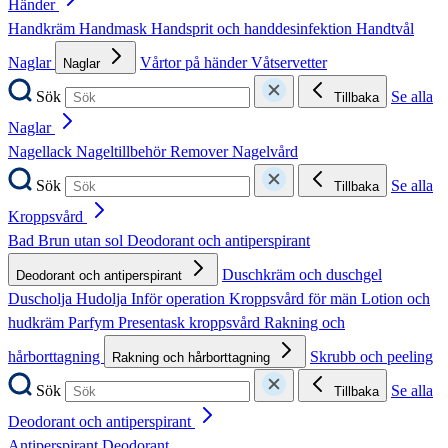
Händer
Handkräm
Handmask
Handsprit och handdesinfektion
Handtvål
Naglar
Vårtor på händer
Våtservetter
Naglar
Sök
Se alla
Tillbaka
Naglar
Nagellack
Nageltillbehör
Remover
Nagelvård
Sök
Se alla
Tillbaka
Kroppsvård
Bad
Brun utan sol
Deodorant och antiperspirant
Duschkräm och duschgel
Deodorant och antiperspirant
Duscholja
Hudolja
Inför operation
Kroppsvård för män
Lotion och
hudkräm
Parfym
Presentask kroppsvård
Rakning och
hårborttagning
Skrubb och peeling
Rakning och hårborttagning
Sök
Se alla
Tillbaka
Deodorant och antiperspirant
Antiperspirant
Deodorant