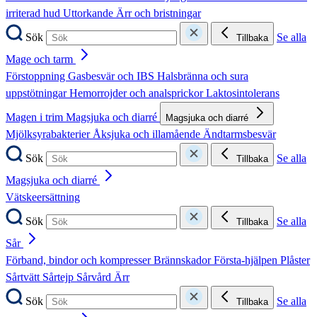
irriterad hud
Uttorkande
Ärr och bristningar
Sök
Se alla
Tillbaka
Mage och tarm
Förstoppning
Gasbesvär och IBS
Halsbränna och sura
uppstötningar
Hemorrojder och analsprickor
Laktosintolerans
Magen i trim
Magsjuka och diarré
Magsjuka och diarré
Mjölksyrabakterier
Åksjuka och illamående
Ändtarmsbesvär
Sök
Se alla
Tillbaka
Magsjuka och diarré
Vätskeersättning
Sök
Se alla
Tillbaka
Sår
Förband, bindor och kompresser
Brännskador
Första-hjälpen
Plåster
Sårtvätt
Sårtejp
Sårvård
Ärr
Sök
Se alla
Tillbaka