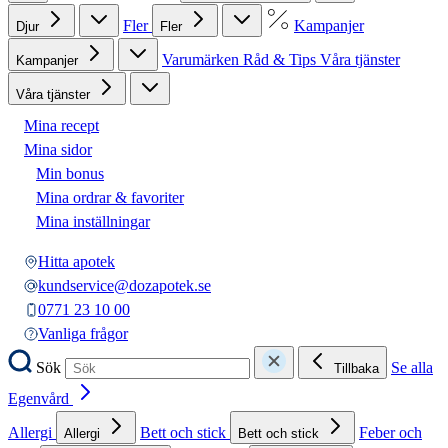
Fler
Kampanjer
Djur
Fler
Varumärken
Råd & Tips
Våra tjänster
Kampanjer
Våra tjänster
Mina recept
Mina sidor
Min bonus
Mina ordrar & favoriter
Mina inställningar
Hitta apotek
kundservice@dozapotek.se
0771 23 10 00
Vanliga frågor
Sök
Se alla
Tillbaka
Egenvård
Allergi
Bett och stick
Feber och
Allergi
Bett och stick