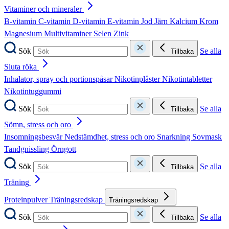
Vitaminer och mineraler
B-vitamin
C-vitamin
D-vitamin
E-vitamin
Jod
Järn
Kalcium
Krom
Magnesium
Multivitaminer
Selen
Zink
Sök
Se alla
Tillbaka
Sluta röka
Inhalator, spray och portionspåsar
Nikotinplåster
Nikotintabletter
Nikotintuggummi
Sök
Se alla
Tillbaka
Sömn, stress och oro
Insomningsbesvär
Nedstämdhet, stress och oro
Snarkning
Sovmask
Tandgnissling
Örngott
Sök
Se alla
Tillbaka
Träning
Proteinpulver
Träningsredskap
Träningsredskap
Sök
Se alla
Tillbaka