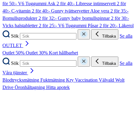
för 50:- V6 Tuggummi Ask
2 för 40:- Libresse intimservett
2 för
40:- C-vitamin
2 för 40:- Gunry tvättservetter Aloe vera
2 för 35:-
Bomullsprodukter
2 för 32:- Gunry baby bomullspinnar
2 för 30:-
Vicks halstabletter
2 för 25:- V6 Tuggummi Påsar
2 för 20:- Läkerol
Sök
Se alla
Tillbaka
OUTLET
Outlet 50%
Outlet 30%
Kort hållbarhet
Sök
Se alla
Tillbaka
Våra tjänster
Blodtrycksmätning
Fuktmätning
Kry
Vaccination
Välvald
Wolt
Drive
Öronhåltagning
Hitta apotek