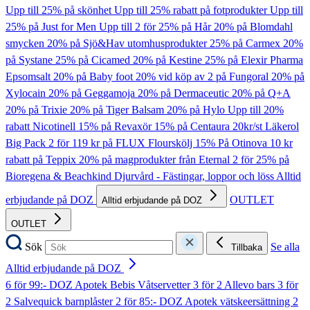
Upp till 25% på skönhet
Upp till 25% rabatt på fotprodukter
Upp till
25% på Just for Men
Upp till 2 för 25% på Hår
20% på Blomdahl
smycken
20% på Sjö&Hav utomhusprodukter
25% på Carmex
20%
på Systane
25% på Cicamed
20% på Kestine
25% på Elexir Pharma
Epsomsalt
20% på Baby foot
20% vid köp av 2 på Fungoral
20% på
Xylocain
20% på Geggamoja
20% på Dermaceutic
20% på Q+A
20% på Trixie
20% på Tiger Balsam
20% på Hylo
Upp till 20%
rabatt Nicotinell
15% på Revaxör
15% på Centaura
20kr/st Läkerol
Big Pack
2 för 119 kr på FLUX Flourskölj
15% På Otinova
10 kr
rabatt på Teppix
20% på magprodukter från Eternal
2 för 25% på
Bioregena & Beachkind
Djurvård - Fästingar, loppor och löss
Alltid
erbjudande på DOZ
OUTLET
Alltid erbjudande på DOZ
OUTLET
Sök
Se alla
Tillbaka
Alltid erbjudande på DOZ
6 för 99:- DOZ Apotek Bebis Våtservetter
3 för 2 Allevo bars
3 för
2 Salvequick barnplåster
2 för 85:- DOZ Apotek vätskeersättning
2