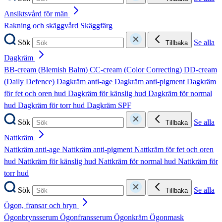
Ansiktsvård för män
Rakning och skäggvård
Skäggfärg
Sök
Se alla
Tillbaka
Dagkräm
BB-cream (Blemish Balm)
CC-cream (Color Correcting)
DD-cream
(Daily Defence)
Dagkräm anti-age
Dagkräm anti-pigment
Dagkräm
för fet och oren hud
Dagkräm för känslig hud
Dagkräm för normal
hud
Dagkräm för torr hud
Dagkräm SPF
Sök
Se alla
Tillbaka
Nattkräm
Nattkräm anti-age
Nattkräm anti-pigment
Nattkräm för fet och oren
hud
Nattkräm för känslig hud
Nattkräm för normal hud
Nattkräm för
torr hud
Sök
Se alla
Tillbaka
Ögon, fransar och bryn
Ögonbrynsserum
Ögonfransserum
Ögonkräm
Ögonmask