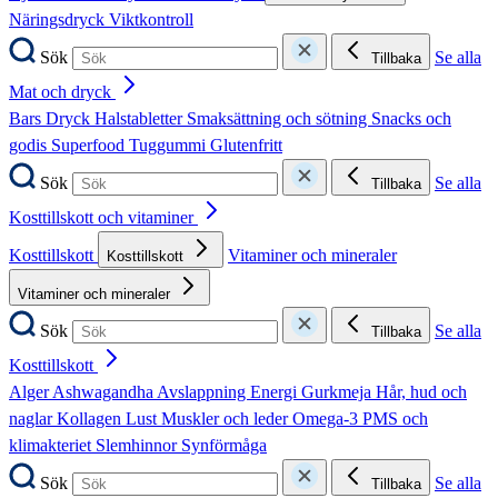
Näringsdryck
Viktkontroll
Sök
Se alla
Tillbaka
Mat och dryck
Bars
Dryck
Halstabletter
Smaksättning och sötning
Snacks och
godis
Superfood
Tuggummi
Glutenfritt
Sök
Se alla
Tillbaka
Kosttillskott och vitaminer
Kosttillskott
Vitaminer och mineraler
Kosttillskott
Vitaminer och mineraler
Sök
Se alla
Tillbaka
Kosttillskott
Alger
Ashwagandha
Avslappning
Energi
Gurkmeja
Hår, hud och
naglar
Kollagen
Lust
Muskler och leder
Omega-3
PMS och
klimakteriet
Slemhinnor
Synförmåga
Sök
Se alla
Tillbaka