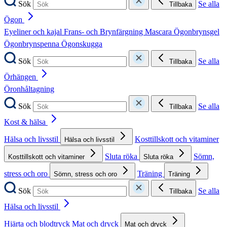
Sök
Se alla
Tillbaka
Ögon
Eyeliner och kajal
Frans- och Brynfärgning
Mascara
Ögonbrynsgel
Ögonbrynspenna
Ögonskugga
Sök
Se alla
Tillbaka
Örhängen
Öronhåltagning
Sök
Se alla
Tillbaka
Kost & hälsa
Hälsa och livsstil
Kosttillskott och vitaminer
Hälsa och livsstil
Sluta röka
Sömn,
Kosttillskott och vitaminer
Sluta röka
stress och oro
Träning
Sömn, stress och oro
Träning
Sök
Se alla
Tillbaka
Hälsa och livsstil
Hjärta och blodtryck
Mat och dryck
Mat och dryck