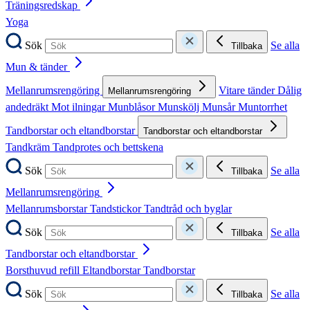
Träningsredskap
Yoga
Sök
Se alla
Tillbaka
Mun & tänder
Mellanrumsrengöring
Vitare tänder
Dålig
Mellanrumsrengöring
andedräkt
Mot ilningar
Munblåsor
Munskölj
Munsår
Muntorrhet
Tandborstar och eltandborstar
Tandborstar och eltandborstar
Tandkräm
Tandprotes och bettskena
Sök
Se alla
Tillbaka
Mellanrumsrengöring
Mellanrumsborstar
Tandstickor
Tandtråd och byglar
Sök
Se alla
Tillbaka
Tandborstar och eltandborstar
Borsthuvud refill
Eltandborstar
Tandborstar
Sök
Se alla
Tillbaka