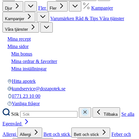
Fler
Kampanjer
Djur
Fler
Varumärken
Råd & Tips
Våra tjänster
Kampanjer
Våra tjänster
Mina recept
Mina sidor
Min bonus
Mina ordrar & favoriter
Mina inställningar
Hitta apotek
kundservice@dozapotek.se
0771 23 10 00
Vanliga frågor
Sök
Se alla
Tillbaka
Egenvård
Allergi
Bett och stick
Feber och
Allergi
Bett och stick