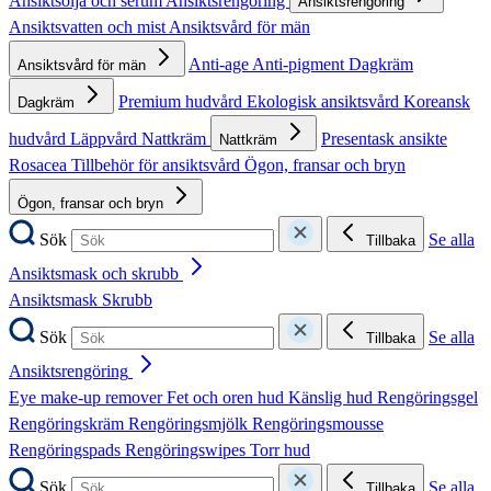
Ansiktsolja och serum
Ansiktsrengöring
Ansiktsrengöring
Ansiktsvatten och mist
Ansiktsvård för män
Anti-age
Anti-pigment
Dagkräm
Ansiktsvård för män
Premium hudvård
Ekologisk ansiktsvård
Koreansk
Dagkräm
hudvård
Läppvård
Nattkräm
Presentask ansikte
Nattkräm
Rosacea
Tillbehör för ansiktsvård
Ögon, fransar och bryn
Ögon, fransar och bryn
Sök
Se alla
Tillbaka
Ansiktsmask och skrubb
Ansiktsmask
Skrubb
Sök
Se alla
Tillbaka
Ansiktsrengöring
Eye make-up remover
Fet och oren hud
Känslig hud
Rengöringsgel
Rengöringskräm
Rengöringsmjölk
Rengöringsmousse
Rengöringspads
Rengöringswipes
Torr hud
Sök
Se alla
Tillbaka