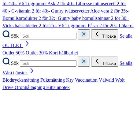
för 50:- V6 Tuggummi Ask
2 för 40:- Libresse intimservett
2 för
40:- C-vitamin
2 för 40:- Gunry tvättservetter Aloe vera
2 för 35:-
Bomullsprodukter
2 för 32:- Gunry baby bomullspinnar
2 för 30:-
Vicks halstabletter
2 för 25:- V6 Tuggummi Påsar
2 för 20:- Läkerol
Sök
Se alla
Tillbaka
OUTLET
Outlet 50%
Outlet 30%
Kort hållbarhet
Sök
Se alla
Tillbaka
Våra tjänster
Blodtrycksmätning
Fuktmätning
Kry
Vaccination
Välvald
Wolt
Drive
Öronhåltagning
Hitta apotek