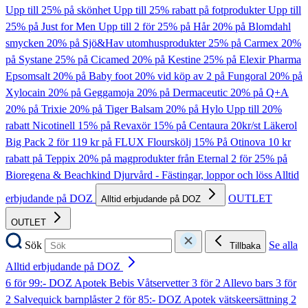
Upp till 25% på skönhet
Upp till 25% rabatt på fotprodukter
Upp till
25% på Just for Men
Upp till 2 för 25% på Hår
20% på Blomdahl
smycken
20% på Sjö&Hav utomhusprodukter
25% på Carmex
20%
på Systane
25% på Cicamed
20% på Kestine
25% på Elexir Pharma
Epsomsalt
20% på Baby foot
20% vid köp av 2 på Fungoral
20% på
Xylocain
20% på Geggamoja
20% på Dermaceutic
20% på Q+A
20% på Trixie
20% på Tiger Balsam
20% på Hylo
Upp till 20%
rabatt Nicotinell
15% på Revaxör
15% på Centaura
20kr/st Läkerol
Big Pack
2 för 119 kr på FLUX Flourskölj
15% På Otinova
10 kr
rabatt på Teppix
20% på magprodukter från Eternal
2 för 25% på
Bioregena & Beachkind
Djurvård - Fästingar, loppor och löss
Alltid
erbjudande på DOZ
OUTLET
Alltid erbjudande på DOZ
OUTLET
Sök
Se alla
Tillbaka
Alltid erbjudande på DOZ
6 för 99:- DOZ Apotek Bebis Våtservetter
3 för 2 Allevo bars
3 för
2 Salvequick barnplåster
2 för 85:- DOZ Apotek vätskeersättning
2