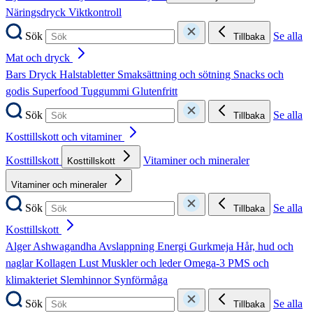
Näringsdryck
Viktkontroll
Sök
Se alla
Tillbaka
Mat och dryck
Bars
Dryck
Halstabletter
Smaksättning och sötning
Snacks och
godis
Superfood
Tuggummi
Glutenfritt
Sök
Se alla
Tillbaka
Kosttillskott och vitaminer
Kosttillskott
Vitaminer och mineraler
Kosttillskott
Vitaminer och mineraler
Sök
Se alla
Tillbaka
Kosttillskott
Alger
Ashwagandha
Avslappning
Energi
Gurkmeja
Hår, hud och
naglar
Kollagen
Lust
Muskler och leder
Omega-3
PMS och
klimakteriet
Slemhinnor
Synförmåga
Sök
Se alla
Tillbaka