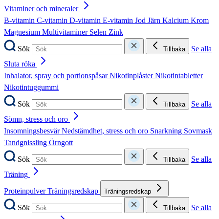
Vitaminer och mineraler
B-vitamin
C-vitamin
D-vitamin
E-vitamin
Jod
Järn
Kalcium
Krom
Magnesium
Multivitaminer
Selen
Zink
Sök
Se alla
Tillbaka
Sluta röka
Inhalator, spray och portionspåsar
Nikotinplåster
Nikotintabletter
Nikotintuggummi
Sök
Se alla
Tillbaka
Sömn, stress och oro
Insomningsbesvär
Nedstämdhet, stress och oro
Snarkning
Sovmask
Tandgnissling
Örngott
Sök
Se alla
Tillbaka
Träning
Proteinpulver
Träningsredskap
Träningsredskap
Sök
Se alla
Tillbaka