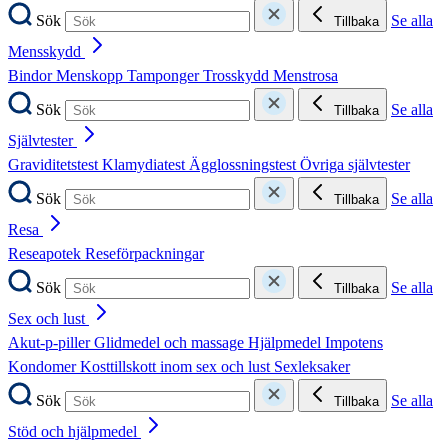
Sök
Se alla
Tillbaka
Mensskydd
Bindor
Menskopp
Tamponger
Trosskydd
Menstrosa
Sök
Se alla
Tillbaka
Självtester
Graviditetstest
Klamydiatest
Ägglossningstest
Övriga självtester
Sök
Se alla
Tillbaka
Resa
Reseapotek
Reseförpackningar
Sök
Se alla
Tillbaka
Sex och lust
Akut-p-piller
Glidmedel och massage
Hjälpmedel
Impotens
Kondomer
Kosttillskott inom sex och lust
Sexleksaker
Sök
Se alla
Tillbaka
Stöd och hjälpmedel