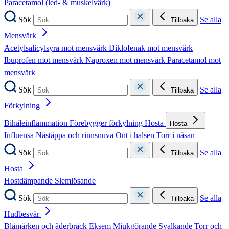
Paracetamol (led- & muskelvärk)
Sök
Se alla
Tillbaka
Mensvärk
Acetylsalicylsyra mot mensvärk
Diklofenak mot mensvärk
Ibuprofen mot mensvärk
Naproxen mot mensvärk
Paracetamol mot
mensvärk
Sök
Se alla
Tillbaka
Förkylning
Bihåleinflammation
Förebygger förkylning
Hosta
Hosta
Influensa
Nästäppa och rinnsnuva
Ont i halsen
Torr i näsan
Sök
Se alla
Tillbaka
Hosta
Hostdämpande
Slemlösande
Sök
Se alla
Tillbaka
Hudbesvär
Blåmärken och åderbråck
Eksem
Mjukgörande
Svalkande
Torr och