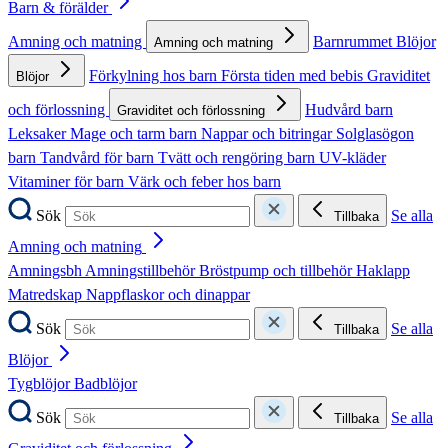
Barn & förälder
Amning och matning
Barnrummet
Blöjor
Amning och matning
Förkylning hos barn
Första tiden med bebis
Graviditet
Blöjor
och förlossning
Hudvård barn
Graviditet och förlossning
Leksaker
Mage och tarm barn
Nappar och bitringar
Solglasögon
barn
Tandvård för barn
Tvätt och rengöring barn
UV-kläder
Vitaminer för barn
Värk och feber hos barn
Sök
Se alla
Tillbaka
Amning och matning
Amningsbh
Amningstillbehör
Bröstpump och tillbehör
Haklapp
Matredskap
Nappflaskor och dinappar
Sök
Se alla
Tillbaka
Blöjor
Tygblöjor
Badblöjor
Sök
Se alla
Tillbaka