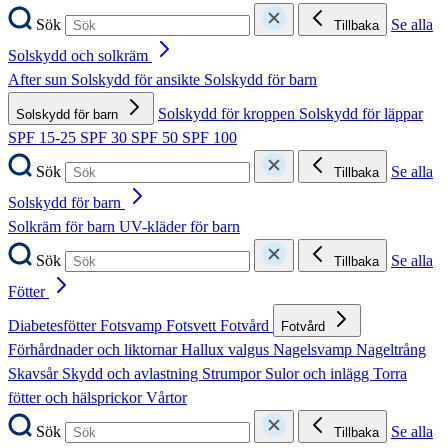
Sök
Se alla
Tillbaka
Solskydd och solkräm
After sun
Solskydd för ansikte
Solskydd för barn
Solskydd för kroppen
Solskydd för läppar
Solskydd för barn
SPF 15-25
SPF 30
SPF 50
SPF 100
Sök
Se alla
Tillbaka
Solskydd för barn
Solkräm för barn
UV-kläder för barn
Sök
Se alla
Tillbaka
Fötter
Diabetesfötter
Fotsvamp
Fotsvett
Fotvård
Fotvård
Förhårdnader och liktornar
Hallux valgus
Nagelsvamp
Nageltrång
Skavsår
Skydd och avlastning
Strumpor
Sulor och inlägg
Torra
fötter och hälsprickor
Vårtor
Sök
Se alla
Tillbaka