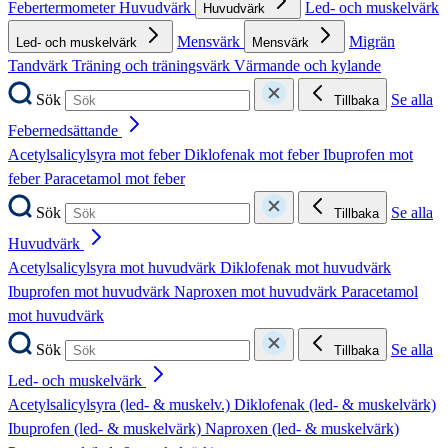
Febertermometer
Huvudvärk
Led- och muskelvärk
Huvudvärk
Mensvärk
Migrän
Led- och muskelvärk
Mensvärk
Tandvärk
Träning och träningsvärk
Värmande och kylande
Sök
Se alla
Tillbaka
Febernedsättande
Acetylsalicylsyra mot feber
Diklofenak mot feber
Ibuprofen mot
feber
Paracetamol mot feber
Sök
Se alla
Tillbaka
Huvudvärk
Acetylsalicylsyra mot huvudvärk
Diklofenak mot huvudvärk
Ibuprofen mot huvudvärk
Naproxen mot huvudvärk
Paracetamol
mot huvudvärk
Sök
Se alla
Tillbaka
Led- och muskelvärk
Acetylsalicylsyra (led- & muskelv.)
Diklofenak (led- & muskelvärk)
Ibuprofen (led- & muskelvärk)
Naproxen (led- & muskelvärk)