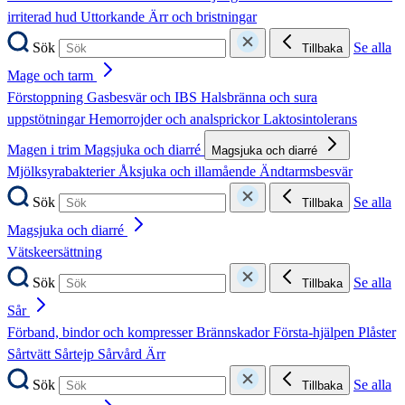
irriterad hud
Uttorkande
Ärr och bristningar
Sök
Se alla
Tillbaka
Mage och tarm
Förstoppning
Gasbesvär och IBS
Halsbränna och sura
uppstötningar
Hemorrojder och analsprickor
Laktosintolerans
Magen i trim
Magsjuka och diarré
Magsjuka och diarré
Mjölksyrabakterier
Åksjuka och illamående
Ändtarmsbesvär
Sök
Se alla
Tillbaka
Magsjuka och diarré
Vätskeersättning
Sök
Se alla
Tillbaka
Sår
Förband, bindor och kompresser
Brännskador
Första-hjälpen
Plåster
Sårtvätt
Sårtejp
Sårvård
Ärr
Sök
Se alla
Tillbaka