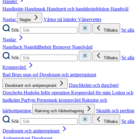
Händer
Handkräm
Handmask
Handsprit och handdesinfektion
Handtvål
Naglar
Vårtor på händer
Våtservetter
Naglar
Sök
Se alla
Tillbaka
Naglar
Nagellack
Nageltillbehör
Remover
Nagelvård
Sök
Se alla
Tillbaka
Kroppsvård
Bad
Brun utan sol
Deodorant och antiperspirant
Duschkräm och duschgel
Deodorant och antiperspirant
Duscholja
Hudolja
Inför operation
Kroppsvård för män
Lotion och
hudkräm
Parfym
Presentask kroppsvård
Rakning och
hårborttagning
Skrubb och peeling
Rakning och hårborttagning
Sök
Se alla
Tillbaka
Deodorant och antiperspirant
Antiperspirant
Deodorant