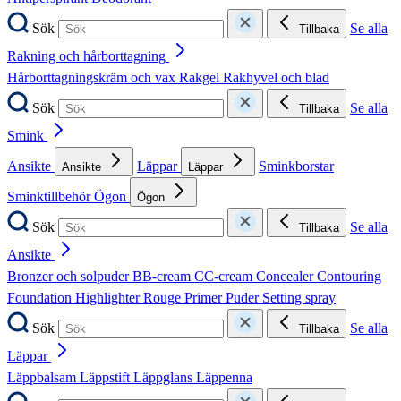
Sök
Se alla
Tillbaka
Rakning och hårborttagning
Hårborttagningskräm och vax
Rakgel
Rakhyvel och blad
Sök
Se alla
Tillbaka
Smink
Ansikte
Läppar
Sminkborstar
Ansikte
Läppar
Sminktillbehör
Ögon
Ögon
Sök
Se alla
Tillbaka
Ansikte
Bronzer och solpuder
BB-cream
CC-cream
Concealer
Contouring
Foundation
Highlighter
Rouge
Primer
Puder
Setting spray
Sök
Se alla
Tillbaka
Läppar
Läppbalsam
Läppstift
Läppglans
Läppenna