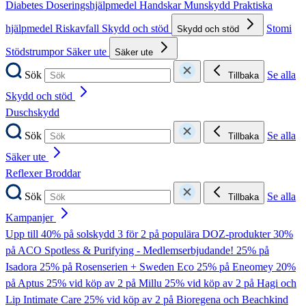
Diabetes
Doseringshjälpmedel
Handskar
Munskydd
Praktiska
hjälpmedel
Riskavfall
Skydd och stöd
Stomi
Skydd och stöd
Stödstrumpor
Säker ute
Säker ute
Sök
Se alla
Tillbaka
Skydd och stöd
Duschskydd
Sök
Se alla
Tillbaka
Säker ute
Reflexer
Broddar
Sök
Se alla
Tillbaka
Kampanjer
Upp till 40% på solskydd
3 för 2 på populära DOZ-produkter
30%
på ACO Spotless & Purifying - Medlemserbjudande!
25% på
Isadora
25% på Rosenserien + Sweden Eco
25% på Eneomey
20%
på Aptus
25% vid köp av 2 på Millu
25% vid köp av 2 på Hagi och
Lip Intimate Care
25% vid köp av 2 på Bioregena och Beachkind