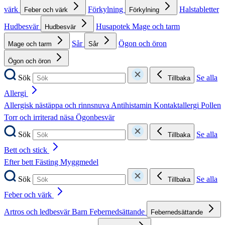
värk
Förkylning
Halstabletter
Feber och värk
Förkylning
Hudbesvär
Husapotek
Mage och tarm
Hudbesvär
Sår
Ögon och öron
Mage och tarm
Sår
Ögon och öron
Sök
Se alla
Tillbaka
Allergi
Allergisk nästäppa och rinnsnuva
Antihistamin
Kontaktallergi
Pollen
Torr och irriterad näsa
Ögonbesvär
Sök
Se alla
Tillbaka
Bett och stick
Efter bett
Fästing
Myggmedel
Sök
Se alla
Tillbaka
Feber och värk
Artros och ledbesvär
Barn
Febernedsättande
Febernedsättande