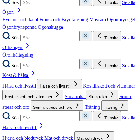
Sök
Se alla
Tillbaka
Ögon
Eyeliner och kajal
Frans- och Brynfärgning
Mascara
Ögonbrynsgel
Ögonbrynspenna
Ögonskugga
Sök
Se alla
Tillbaka
Örhängen
Öronhåltagning
Sök
Se alla
Tillbaka
Kost & hälsa
Hälsa och livsstil
Kosttillskott och vitaminer
Hälsa och livsstil
Sluta röka
Sömn,
Kosttillskott och vitaminer
Sluta röka
stress och oro
Träning
Sömn, stress och oro
Träning
Sök
Se alla
Tillbaka
Hälsa och livsstil
Hjärta och blodtryck
Mat och dryck
Mat och dryck