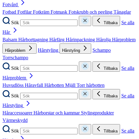
Fotvård
Fotbad
Fotfilar
Fotkräm
Fotmask
Fotskrubb och peeling
Tånaglar
Sök
Se alla
Tillbaka
Hår
Balsam
Hårborttagning
Hårfärg
Hårinpackning
Hårolja
Hårproblem
Hårstyling
Schampo
Hårproblem
Hårstyling
Torrschampo
Sök
Se alla
Tillbaka
Hårproblem
Huvudlöss
Håravfall
Hårbotten
Mjäll
Torr hårbotten
Sök
Se alla
Tillbaka
Hårstyling
Håraccessoarer
Hårborstar och kammar
Stylingprodukter
Värmeskydd
Sök
Se alla
Tillbaka