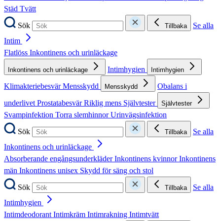
Städ
Tvätt
Sök
Se alla
Tillbaka
Intim
Flatlöss
Inkontinens och urinläckage
Intimhygien
Inkontinens och urinläckage
Intimhygien
Klimakteriebesvär
Mensskydd
Obalans i
Mensskydd
underlivet
Prostatabesvär
Riklig mens
Självtester
Självtester
Svampinfektion
Torra slemhinnor
Urinvägsinfektion
Sök
Se alla
Tillbaka
Inkontinens och urinläckage
Absorberande engångsunderkläder
Inkontinens kvinnor
Inkontinens
män
Inkontinens unisex
Skydd för säng och stol
Sök
Se alla
Tillbaka
Intimhygien
Intimdeodorant
Intimkräm
Intimrakning
Intimtvätt