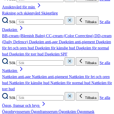
Ansiktsvård för män
Rakning och skäggvård
Skäggfärg
Sök
Se alla
Tillbaka
Dagkräm
BB-cream (Blemish Balm)
CC-cream (Color Correcting)
DD-cream
(Daily Defence)
Dagkräm anti-age
Dagkräm anti-pigment
Dagkräm
för fet och oren hud
Dagkräm för känslig hud
Dagkräm för normal
hud
Dagkräm för torr hud
Dagkräm SPF
Sök
Se alla
Tillbaka
Nattkräm
Nattkräm anti-age
Nattkräm anti-pigment
Nattkräm för fet och oren
hud
Nattkräm för känslig hud
Nattkräm för normal hud
Nattkräm för
torr hud
Sök
Se alla
Tillbaka
Ögon, fransar och bryn
Ögonbrynsserum
Ögonfransserum
Ögonkräm
Ögonmask