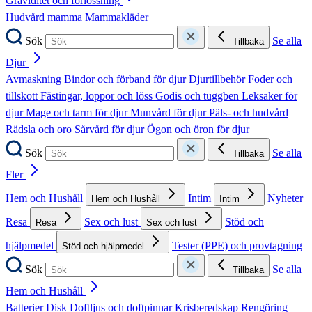
Graviditet och förlossning
Hudvård mamma
Mammakläder
Sök
Se alla
Tillbaka
Djur
Avmaskning
Bindor och förband för djur
Djurtillbehör
Foder och
tillskott
Fästingar, loppor och löss
Godis och tuggben
Leksaker för
djur
Mage och tarm för djur
Munvård för djur
Päls- och hudvård
Rädsla och oro
Sårvård för djur
Ögon och öron för djur
Sök
Se alla
Tillbaka
Fler
Hem och Hushåll
Intim
Nyheter
Hem och Hushåll
Intim
Resa
Sex och lust
Stöd och
Resa
Sex och lust
hjälpmedel
Tester (PPE) och provtagning
Stöd och hjälpmedel
Sök
Se alla
Tillbaka
Hem och Hushåll
Batterier
Disk
Doftljus och doftpinnar
Krisberedskap
Rengöring