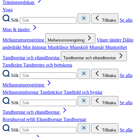
Träningsredskap
Yoga
Sök
Se alla
Tillbaka
Mun & tänder
Mellanrumsrengöring
Vitare tänder
Dålig
Mellanrumsrengöring
andedräkt
Mot ilningar
Munblåsor
Munskölj
Munsår
Muntorrhet
Tandborstar och eltandborstar
Tandborstar och eltandborstar
Tandkräm
Tandprotes och bettskena
Sök
Se alla
Tillbaka
Mellanrumsrengöring
Mellanrumsborstar
Tandstickor
Tandtråd och byglar
Sök
Se alla
Tillbaka
Tandborstar och eltandborstar
Borsthuvud refill
Eltandborstar
Tandborstar
Sök
Se alla
Tillbaka