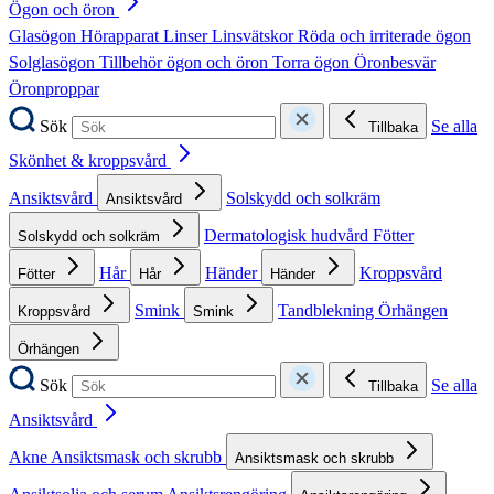
Ögon och öron
Glasögon
Hörapparat
Linser
Linsvätskor
Röda och irriterade ögon
Solglasögon
Tillbehör ögon och öron
Torra ögon
Öronbesvär
Öronproppar
Sök
Se alla
Tillbaka
Skönhet & kroppsvård
Ansiktsvård
Solskydd och solkräm
Ansiktsvård
Dermatologisk hudvård
Fötter
Solskydd och solkräm
Hår
Händer
Kroppsvård
Fötter
Hår
Händer
Smink
Tandblekning
Örhängen
Kroppsvård
Smink
Örhängen
Sök
Se alla
Tillbaka
Ansiktsvård
Akne
Ansiktsmask och skrubb
Ansiktsmask och skrubb